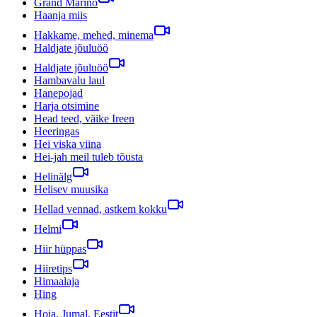
Grand Marino
Haanja miis
Hakkame, mehed, minema
Haldjate jõuluöö
Haldjate jõuluöö
Hambavalu laul
Hanepojad
Harja otsimine
Head teed, väike Ireen
Heeringas
Hei viska viina
Hei-jah meil tuleb tõusta
Helinälg
Helisev muusika
Hellad vennad, astkem kokku
Helmi
Hiir hüppas
Hiiretips
Himaalaja
Hing
Hoia, Jumal, Eestit