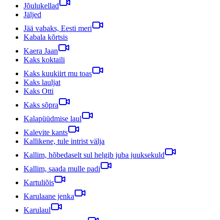
Jõulukellad
Jäljed
Jää vabaks, Eesti meri
Kabala kõrtsis
Kaera Jaan
Kaks koktaili
Kaks kuukiirt mu toas
Kaks lauljat
Kaks Otti
Kaks sõpra
Kalapüüdmise laul
Kalevite kants
Kallikene, tule intrist välja
Kallim, hõbedaselt sul helgib juba juuksekuld
Kallim, saada mulle padi
Kartuliõis
Karulaane jenka
Karulaul