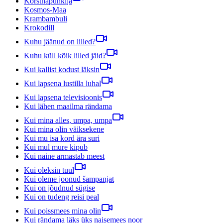
Korstnapühkija
Kosmos-Maa
Krambambuli
Krokodill
Kuhu jäänud on lilled?
Kuhu küll kõik lilled jäid?
Kui kallist kodust läksin
Kui lapsena lustilla luhal
Kui lapsena televisioonis
Kui lähen maailma rändama
Kui mina alles, umpa, umpa
Kui mina olin väiksekene
Kui mu isa kord ära suri
Kui mul mure kipub
Kui naine armastab meest
Kui oleksin tuul
Kui oleme joonud šampanjat
Kui on jõudnud sügise
Kui on tudeng reisi peal
Kui poissmees mina olin
Kui rändama läks üks naisemees noor