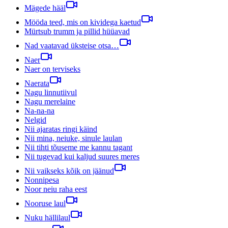
Mägede hääl
Mööda teed, mis on kividega kaetud
Mürtsub trumm ja pillid hüüavad
Nad vaatavad üksteise otsa…
Naer
Naer on terviseks
Naerata
Nagu linnutiivul
Nagu merelaine
Na-na-na
Nelgid
Nii ajaratas ringi käind
Nii mina, neiuke, sinule laulan
Nii tihti tõuseme me kannu tagant
Nii tugevad kui kaljud suures meres
Nii vaikseks kõik on jäänud
Nonnipesa
Noor neiu raha eest
Nooruse laul
Nuku hällilaul