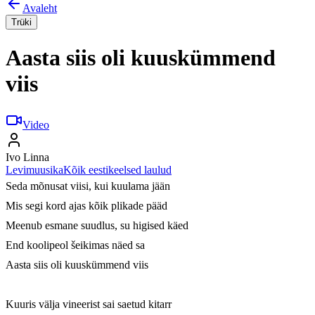
Avaleht
Trüki
Aasta siis oli kuuskümmend
viis
Video
Ivo Linna
Levimuusika
Kõik eestikeelsed laulud
Seda mõnusat viisi, kui kuulama jään

Mis segi kord ajas kõik plikade pääd

Meenub esmane suudlus, su higised käed

End koolipeol šeikimas näed sa

Aasta siis oli kuuskümmend viis

Kuuris välja vineerist sai saetud kitarr
