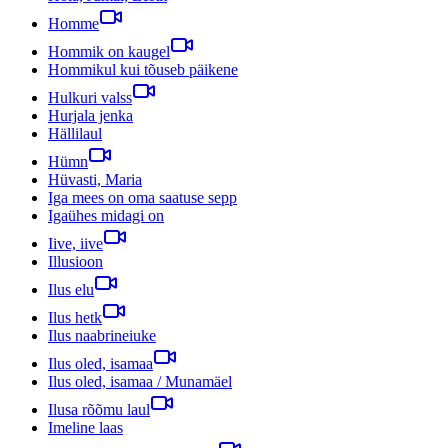
Homme
Hommik on kaugel
Hommikul kui tõuseb päikene
Hulkuri valss
Hurjala jenka
Hällilaul
Hümn
Hüvasti, Maria
Iga mees on oma saatuse sepp
Igaühes midagi on
Iive, iive
Illusioon
Ilus elu
Ilus hetk
Ilus naabrineiuke
Ilus oled, isamaa
Ilus oled, isamaa / Munamäel
Ilusa rõõmu laul
Imeline laas