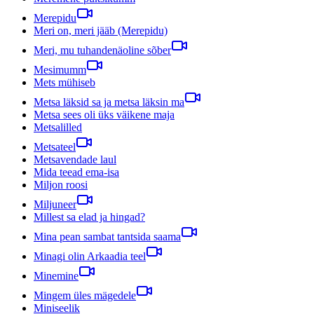
Merepidu
Meri on, meri jääb (Merepidu)
Meri, mu tuhandenäoline sõber
Mesimumm
Mets mühiseb
Metsa läksid sa ja metsa läksin ma
Metsa sees oli üks väikene maja
Metsalilled
Metsateel
Metsavendade laul
Mida teead ema-isa
Miljon roosi
Miljuneer
Millest sa elad ja hingad?
Mina pean sambat tantsida saama
Minagi olin Arkaadia teel
Minemine
Mingem üles mägedele
Miniseelik