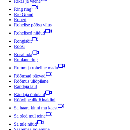
Rikas ja vaene
Ring ring
Rio Grand
Robert
Rohelise põõsa vilus
Rohelised niidud
Rongisõit
Roosi
Rosalinda
Rublane ring
Rumm ja roheline madu
Rõõmsad päevad
Rõõmus üliõpilane
Rändaja laul
Rändaja õhtulaul
Röövlipealik Rinaldini
Sa haara kinni mu käest
Sa oled mul teine
Sa tule nüüd
Saaremaa põlemine