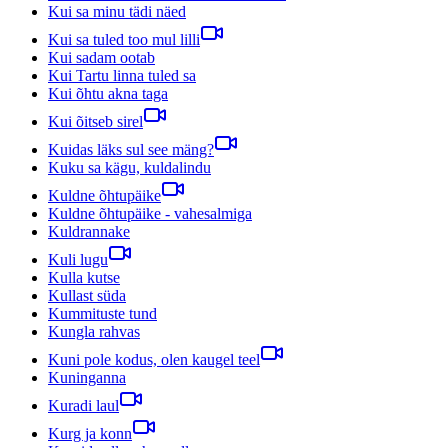
Kui sa minu tädi näed
Kui sa tuled too mul lilli
Kui sadam ootab
Kui Tartu linna tuled sa
Kui õhtu akna taga
Kui õitseb sirel
Kuidas läks sul see mäng?
Kuku sa kägu, kuldalindu
Kuldne õhtupäike
Kuldne õhtupäike - vahesalmiga
Kuldrannake
Kuli lugu
Kulla kutse
Kullast süda
Kummituste tund
Kungla rahvas
Kuni pole kodus, olen kaugel teel
Kuninganna
Kuradi laul
Kurg ja konn