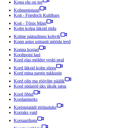
Kogu elu on tee
Kohtumistund
Koit - Friedrich Kuhlbars
Koit - Tõnis Mägi
Kolm kolpa läksid riidu
Kolme pääsulinnu kohvik
Konn astus usinasti mööda teed
Konna kosjad
Koolipoisi laul
Kord elas mölder veski peal
Kord läksid kolm sõpra
Kord mina pargis tukkusin
Kord olin ma röövlite päälik
Kord südaööl üks üksik ratsu
Kord õhtul
Kordamiseks
Koristajatädi töölauluke
Korraks vaid
Korsaarilugu