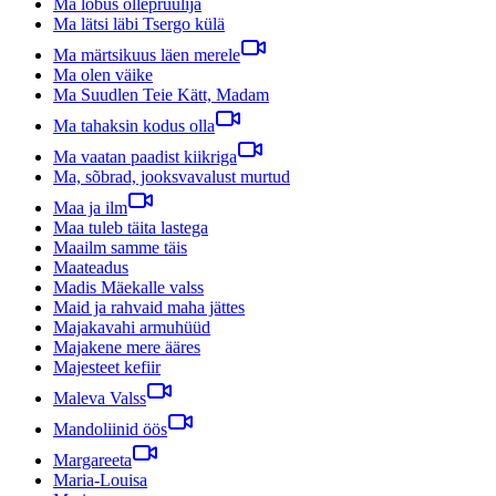
Ma lõbus õllepruulija
Ma lätsi läbi Tsergo külä
Ma märtsikuus läen merele
Ma olen väike
Ma Suudlen Teie Kätt, Madam
Ma tahaksin kodus olla
Ma vaatan paadist kiikriga
Ma, sõbrad, jooksvavalust murtud
Maa ja ilm
Maa tuleb täita lastega
Maailm samme täis
Maateadus
Madis Mäekalle valss
Maid ja rahvaid maha jättes
Majakavahi armuhüüd
Majakene mere ääres
Majesteet kefiir
Maleva Valss
Mandoliinid öös
Margareeta
Maria-Louisa