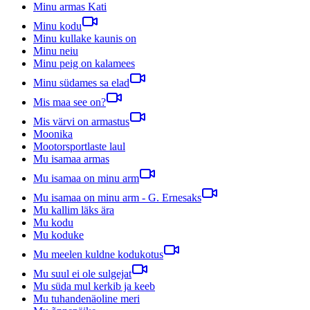
Minu armas Kati
Minu kodu
Minu kullake kaunis on
Minu neiu
Minu peig on kalamees
Minu südames sa elad
Mis maa see on?
Mis värvi on armastus
Moonika
Mootorsportlaste laul
Mu isamaa armas
Mu isamaa on minu arm
Mu isamaa on minu arm - G. Ernesaks
Mu kallim läks ära
Mu kodu
Mu koduke
Mu meelen kuldne kodukotus
Mu suul ei ole sulgejat
Mu süda mul kerkib ja keeb
Mu tuhandenäoline meri