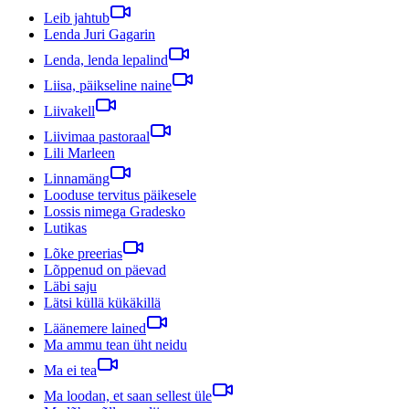
Leib jahtub
Lenda Juri Gagarin
Lenda, lenda lepalind
Liisa, päikseline naine
Liivakell
Liivimaa pastoraal
Lili Marleen
Linnamäng
Looduse tervitus päikesele
Lossis nimega Gradesko
Lutikas
Lõke preerias
Lõppenud on päevad
Läbi saju
Lätsi küllä kükäkillä
Läänemere lained
Ma ammu tean üht neidu
Ma ei tea
Ma loodan, et saan sellest üle