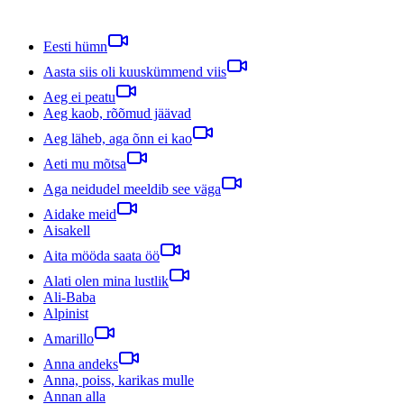
Eesti hümn
Aasta siis oli kuuskümmend viis
Aeg ei peatu
Aeg kaob, rõõmud jäävad
Aeg läheb, aga õnn ei kao
Aeti mu mõtsa
Aga neidudel meeldib see väga
Aidake meid
Aisakell
Aita mööda saata öö
Alati olen mina lustlik
Ali-Baba
Alpinist
Amarillo
Anna andeks
Anna, poiss, karikas mulle
Annan alla