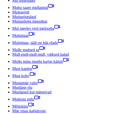
Mu õnnepäike
Muhu saare mullapind
Muinasjutt
Muinasjutulaul
Muinaslugu muusikas
Mul meeles veel meloodia
Mulgimaa
Mulgimaa, sääl on hää elada
Mulle maitsed sa
Mull-mull-mull-mull, väiksed kalad
Mullu mina muidu karjas käisin
Must kapten
Must kohv
Mustamäe valss
Mustlase elu
Mustlased kui mängivad
Mutionu pidu
Mõtisklus
Mäe otsas kaljulossis