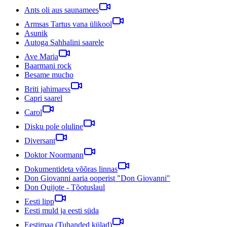
Ants oli aus saunamees
Armsas Tartus vana ülikool
Asunik
Autoga Sahhalini saarele
Ave Maria
Baarmani rock
Besame mucho
Briti jahimarss
Capri saarel
Carol
Disku pole oluline
Diversant
Doktor Noormann
Dokumentideta võõras linnas
Don Giovanni aaria ooperist "Don Giovanni"
Don Quijote - Tõotuslaul
Eesti lipp
Eesti muld ja eesti süda
Eestimaa (Tuhanded külad)