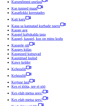
Karumõmmi unelaul
Kas tunned maad
Kasatšokki keerutades
Kati karu
Kaua sa kannatad kurbade naeru
Kauge aeg
Kaugel kaljukalda taga
Kaugel, kaugel, kus on minu kodu
Kaugele siit
Kauges külas
Kaugused kutsuvad
Kaunimad laulud
Kawe kelder
Kelgusõit
Kelgusõit
Kerjuse laul
Kes ei tööta, see ei söö
Kes elab metsa sees?
Kes elab metsa sees?