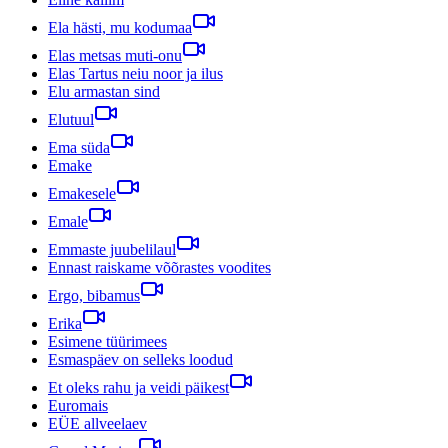
Ela hästi, mu kodumaa
Elas metsas muti-onu
Elas Tartus neiu noor ja ilus
Elu armastan sind
Elutuul
Ema süda
Emake
Emakesele
Emale
Emmaste juubelilaul
Ennast raiskame võõrastes voodites
Ergo, bibamus
Erika
Esimene tüürimees
Esmaspäev on selleks loodud
Et oleks rahu ja veidi päikest
Euromais
EÜE allveelaev