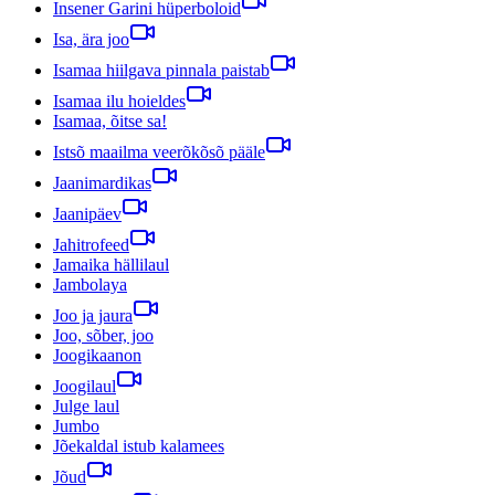
Insener Garini hüperboloid
Isa, ära joo
Isamaa hiilgava pinnala paistab
Isamaa ilu hoieldes
Isamaa, õitse sa!
Istsõ maailma veerõkõsõ pääle
Jaanimardikas
Jaanipäev
Jahitrofeed
Jamaika hällilaul
Jambolaya
Joo ja jaura
Joo, sõber, joo
Joogikaanon
Joogilaul
Julge laul
Jumbo
Jõekaldal istub kalamees
Jõud