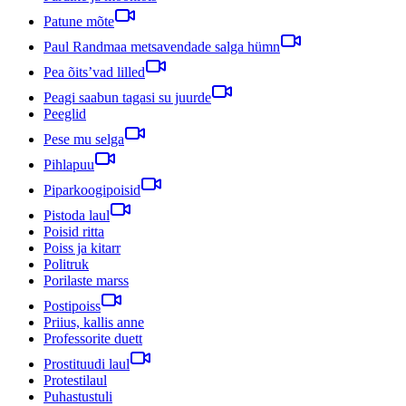
Patune mõte
Paul Randmaa metsavendade salga hümn
Pea õits’vad lilled
Peagi saabun tagasi su juurde
Peeglid
Pese mu selga
Pihlapuu
Piparkoogipoisid
Pistoda laul
Poisid ritta
Poiss ja kitarr
Politruk
Porilaste marss
Postipoiss
Priius, kallis anne
Professorite duett
Prostituudi laul
Protestilaul
Puhastustuli