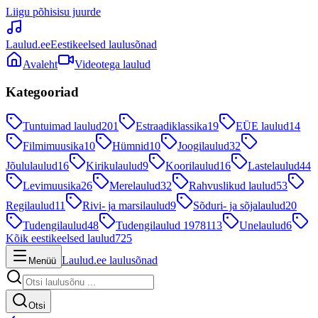
Liigu põhisisu juurde
Laulud.ee
Eestikeelsed laulusõnad
Avaleht
Videotega laulud
Kategooriad
Tuntuimad laulud
201
Estraadiklassika
19
EÜE laulud
14
Filmimuusika
10
Hümnid
10
Joogilaulud
32
Jõululaulud
16
Kirikulaulud
9
Koorilaulud
16
Lastelaulud
44
Levimuusika
26
Merelaulud
32
Rahvuslikud laulud
53
Regilaulud
11
Rivi- ja marsilaulud
9
Sõduri- ja sõjalaulud
20
Tudengilaulud
48
Tudengilaulud 1978
113
Unelaulud
6
Kõik eestikeelsed laulud
725
Laulud.ee laulusõnad
Menüü
Otsi