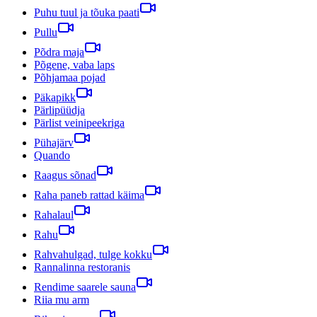
Puhu tuul ja tõuka paati
Pullu
Põdra maja
Põgene, vaba laps
Põhjamaa pojad
Päkapikk
Pärlipüüdja
Pärlist veinipeekriga
Pühajärv
Quando
Raagus sõnad
Raha paneb rattad käima
Rahalaul
Rahu
Rahvahulgad, tulge kokku
Rannalinna restoranis
Rendime saarele sauna
Riia mu arm