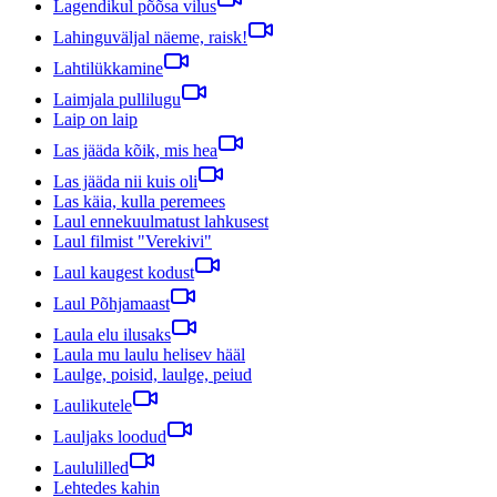
Lagendikul põõsa vilus
Lahinguväljal näeme, raisk!
Lahtilükkamine
Laimjala pullilugu
Laip on laip
Las jääda kõik, mis hea
Las jääda nii kuis oli
Las käia, kulla peremees
Laul ennekuulmatust lahkusest
Laul filmist "Verekivi"
Laul kaugest kodust
Laul Põhjamaast
Laula elu ilusaks
Laula mu laulu helisev hääl
Laulge, poisid, laulge, peiud
Laulikutele
Lauljaks loodud
Laululilled
Lehtedes kahin