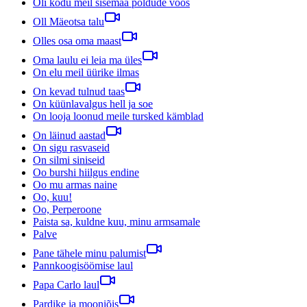
Oli kodu meil sisemaa põldude vöös
Oll Mäeotsa talu
Olles osa oma maast
Oma laulu ei leia ma üles
On elu meil üürike ilmas
On kevad tulnud taas
On küünlavalgus hell ja soe
On looja loonud meile tursked kämblad
On läinud aastad
On sigu rasvaseid
On silmi siniseid
Oo burshi hiilgus endine
Oo mu armas naine
Oo, kuu!
Oo, Perperoone
Paista sa, kuldne kuu, minu armsamale
Palve
Pane tähele minu palumist
Pannkoogisöömise laul
Papa Carlo laul
Pardike ja mooniõis