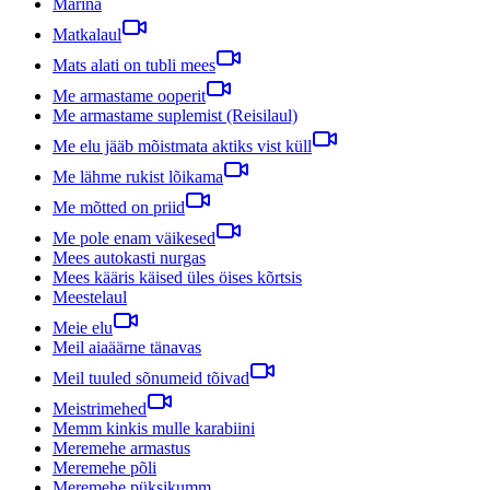
Marina
Matkalaul
Mats alati on tubli mees
Me armastame ooperit
Me armastame suplemist (Reisilaul)
Me elu jääb mõistmata aktiks vist küll
Me lähme rukist lõikama
Me mõtted on priid
Me pole enam väikesed
Mees autokasti nurgas
Mees kääris käised üles öises kõrtsis
Meestelaul
Meie elu
Meil aiaäärne tänavas
Meil tuuled sõnumeid tõivad
Meistrimehed
Memm kinkis mulle karabiini
Meremehe armastus
Meremehe põli
Meremehe püksikumm