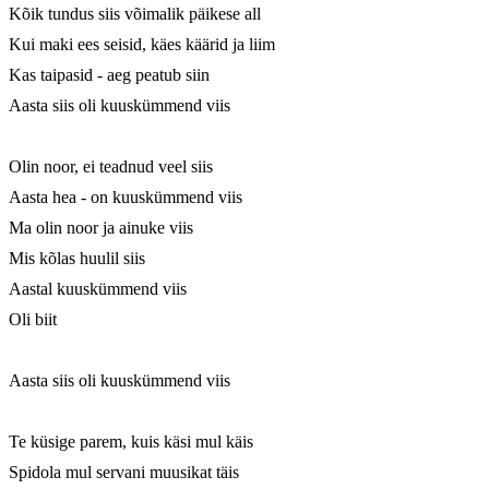
Kõik tundus siis võimalik päikese all

Kui maki ees seisid, käes käärid ja liim

Kas taipasid - aeg peatub siin

Aasta siis oli kuuskümmend viis

Olin noor, ei teadnud veel siis

Aasta hea - on kuuskümmend viis

Ma olin noor ja ainuke viis

Mis kõlas huulil siis

Aastal kuuskümmend viis

Oli biit

Aasta siis oli kuuskümmend viis

Te küsige parem, kuis käsi mul käis

Spidola mul servani muusikat täis
