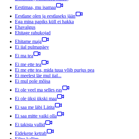
Eestimaa, mu isamaa
Eestlane olen ja eestlaseks jään
Ega mina papiks küll ei hakka
Ehavalgus
Ehitage rahukojad
Ehitame maja
Ei iial pulmapäev
Ei ma tea
Ei me ette tea
Ei me ette tea, mida tuua võib purjus pea
Ei meelest läe mul iial...
Ei mul pole mõisa
Ei ole veel ma selles eas
Ei ole üksi ükski maa
Ei saa me läbi Lätita
Ei saa mitte vaiki olla
Ei takista vallid
Eidekene ketrab
Eilne kallim