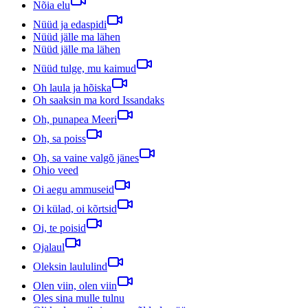
Nõia elu
Nüüd ja edaspidi
Nüüd jälle ma lähen
Nüüd jälle ma lähen
Nüüd tulge, mu kaimud
Oh laula ja hõiska
Oh saaksin ma kord Issandaks
Oh, punapea Meeri
Oh, sa poiss
Oh, sa vaine valgõ jänes
Ohio veed
Oi aegu ammuseid
Oi külad, oi kõrtsid
Oi, te poisid
Ojalaul
Oleksin laululind
Olen viin, olen viin
Oles sina mulle tulnu