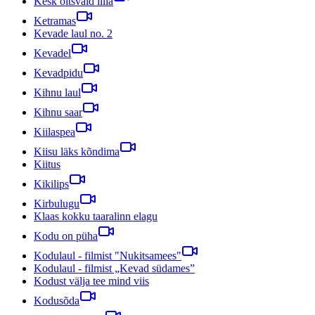
Kesk õitsvaid lilla
Ketramas
Kevade laul no. 2
Kevadel
Kevadpidu
Kihnu laul
Kihnu saar
Kiilaspea
Kiisu läks kõndima
Kiitus
Kikilips
Kirbulugu
Klaas kokku taaralinn elagu
Kodu on püha
Kodulaul - filmist "Nukitsamees"
Kodulaul - filmist „Kevad südames”
Kodust välja tee mind viis
Kodusõda