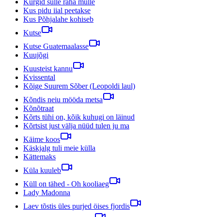
Kurgid sulle raha mulle
Kus pidu iial peetakse
Kus Põhjalahe kohiseb
Kutse
Kutse Guatemaalasse
Kuujõgi
Kuusteist kannu
Kvissental
Kõige Suurem Sõber (Leopoldi laul)
Kõndis neiu mööda metsa
Kõnõtraat
Kõrts tühi on, kõik kuhugi on läinud
Kõrtsist just välja nüüd tulen ju ma
Käime koos
Käskjalg tuli meie külla
Kättemaks
Küla kuuleb
Küll on tähed - Oh kooliaeg
Lady Madonna
Laev tõstis üles purjed öises fjordis