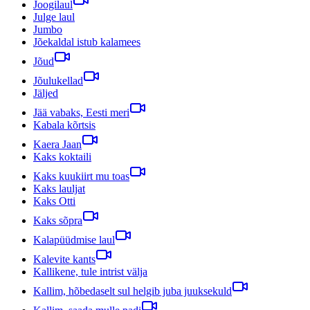
Joogilaul
Julge laul
Jumbo
Jõekaldal istub kalamees
Jõud
Jõulukellad
Jäljed
Jää vabaks, Eesti meri
Kabala kõrtsis
Kaera Jaan
Kaks koktaili
Kaks kuukiirt mu toas
Kaks lauljat
Kaks Otti
Kaks sõpra
Kalapüüdmise laul
Kalevite kants
Kallikene, tule intrist välja
Kallim, hõbedaselt sul helgib juba juuksekuld