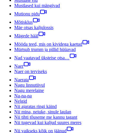
Mustlase elu
Mustlased kui mängivad
Mutionu pidu
Mõtisklus
Mäe otsas kaljulossis
Mägede hääl
Mööda teed, mis on kividega kaetud
Mürtsub trumm ja pillid hüüavad
Nad vaatavad üksteise otsa…
Naer
Naer on terviseks
Naerata
Nagu linnutiivul
Nagu merelaine
Na-na-na
Nelgid
Nii ajaratas ringi käind
Nii mina, neiuke, sinule laulan
Nii tihti tõuseme me kannu tagant
Nii tugevad kui kaljud suures meres
Nii vaikseks kõik on jäänud