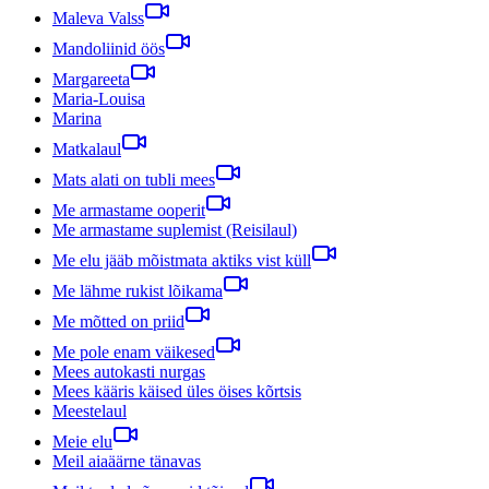
Maleva Valss
Mandoliinid öös
Margareeta
Maria-Louisa
Marina
Matkalaul
Mats alati on tubli mees
Me armastame ooperit
Me armastame suplemist (Reisilaul)
Me elu jääb mõistmata aktiks vist küll
Me lähme rukist lõikama
Me mõtted on priid
Me pole enam väikesed
Mees autokasti nurgas
Mees kääris käised üles öises kõrtsis
Meestelaul
Meie elu
Meil aiaäärne tänavas