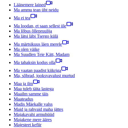
Läänemere lained
Ma ammu tean üht neidu
Ma ei tea
Ma loodan, et saan sellest üle
Ma lõbus õllepruulija
Ma lätsi läbi Tsergo külä
Ma märtsikuus läen merele
Ma olen väike
Ma Suudlen Teie Kätt, Madam
Ma tahaksin kodus olla
Ma vaatan paadist kiikriga
Ma, sõbrad, jooksvavalust murtud
Maa ja ilm
Maa tuleb täita lastega
Maailm samme täis
Maateadus
Madis Mäekalle valss
Maid ja rahvaid maha jättes
Majakavahi armuhüüd
Majakene mere ääres
Majesteet kefiir