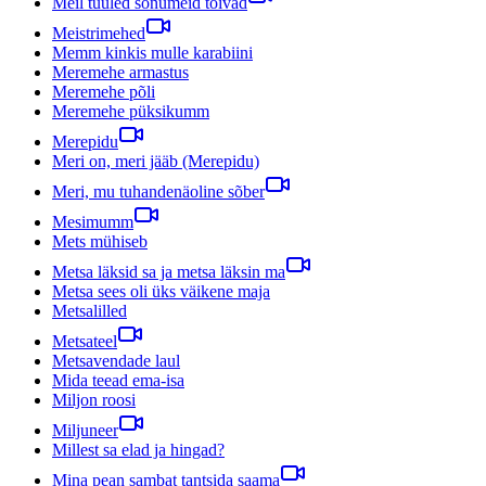
Meil tuuled sõnumeid tõivad
Meistrimehed
Memm kinkis mulle karabiini
Meremehe armastus
Meremehe põli
Meremehe püksikumm
Merepidu
Meri on, meri jääb (Merepidu)
Meri, mu tuhandenäoline sõber
Mesimumm
Mets mühiseb
Metsa läksid sa ja metsa läksin ma
Metsa sees oli üks väikene maja
Metsalilled
Metsateel
Metsavendade laul
Mida teead ema-isa
Miljon roosi
Miljuneer
Millest sa elad ja hingad?
Mina pean sambat tantsida saama