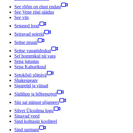
See rõõm on elust endast
See Vene riigi säädus
See viis
Segased lood
Seiravad seierid
Seitse pruuti
Seitse vanatüdrukut
Sel hommikul nii vara
Sepa jutustus
Sepa Kahurikuul
Setokõsõ sõitsivä
Shakespeare
Sigaretid ja viinad
Siidilipp ja hõbepurjed
Siis sai minust sõjamees
Silver Ükssilma lugu
Sinavad veed
Sind kohtasin kooliteel
Sind surmani