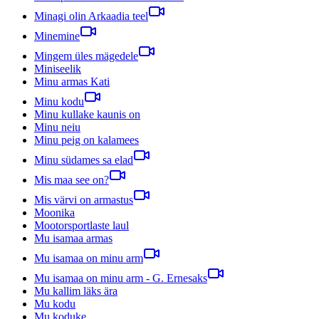
Minagi olin Arkaadia teel
Minemine
Mingem üles mägedele
Miniseelik
Minu armas Kati
Minu kodu
Minu kullake kaunis on
Minu neiu
Minu peig on kalamees
Minu südames sa elad
Mis maa see on?
Mis värvi on armastus
Moonika
Mootorsportlaste laul
Mu isamaa armas
Mu isamaa on minu arm
Mu isamaa on minu arm - G. Ernesaks
Mu kallim läks ära
Mu kodu
Mu koduke