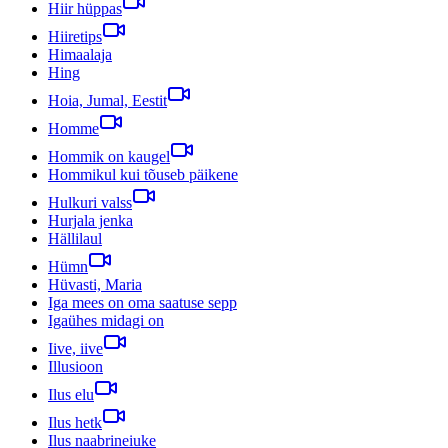
Hiir hüppas
Hiiretips
Himaalaja
Hing
Hoia, Jumal, Eestit
Homme
Hommik on kaugel
Hommikul kui tõuseb päikene
Hulkuri valss
Hurjala jenka
Hällilaul
Hümn
Hüvasti, Maria
Iga mees on oma saatuse sepp
Igaühes midagi on
Iive, iive
Illusioon
Ilus elu
Ilus hetk
Ilus naabrineiuke