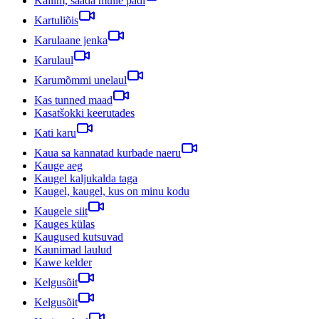
Kallim, saada mulle padi
Kartuliõis
Karulaane jenka
Karulaul
Karumõmmi unelaul
Kas tunned maad
Kasatšokki keerutades
Kati karu
Kaua sa kannatad kurbade naeru
Kauge aeg
Kaugel kaljukalda taga
Kaugel, kaugel, kus on minu kodu
Kaugele siit
Kauges külas
Kaugused kutsuvad
Kaunimad laulud
Kawe kelder
Kelgusõit
Kelgusõit