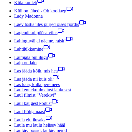
Küla kuuleb
Küll on tähed - Oh kooliaeg
Lady Madonna
Laev tõstis üles purjed öises fjordis
Lagendikul põõsa vilus
Lahinguväljal näeme, raisk!
Lahtilükkamine
Laimjala pullilugu
Laip on laip
Las jääda kõik, mis hea
Las jääda nii kuis oli
Las käia, kulla peremees
Laul ennekuulmatust lahkusest
Laul filmist "Verekivi"
Laul kaugest kodust
Laul Põhjamaast
Laula elu ilusaks
Laula mu laulu helisev hääl
Laulge, poisid, laulge, peiud