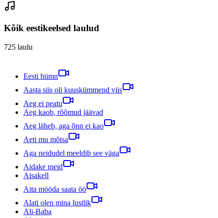
Kõik eestikeelsed laulud
725
laulu
Eesti hümn
Aasta siis oli kuuskümmend viis
Aeg ei peatu
Aeg kaob, rõõmud jäävad
Aeg läheb, aga õnn ei kao
Aeti mu mõtsa
Aga neidudel meeldib see väga
Aidake meid
Aisakell
Aita mööda saata öö
Alati olen mina lustlik
Ali-Baba