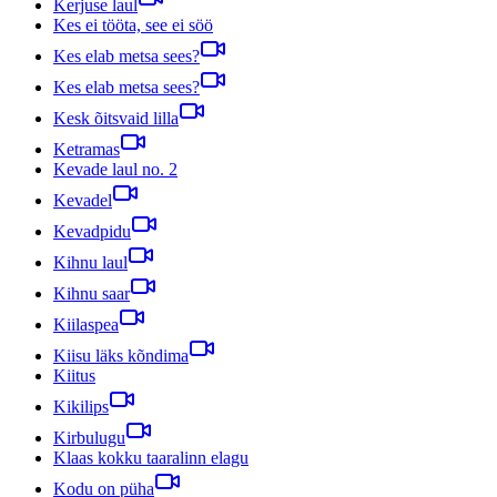
Kerjuse laul
Kes ei tööta, see ei söö
Kes elab metsa sees?
Kes elab metsa sees?
Kesk õitsvaid lilla
Ketramas
Kevade laul no. 2
Kevadel
Kevadpidu
Kihnu laul
Kihnu saar
Kiilaspea
Kiisu läks kõndima
Kiitus
Kikilips
Kirbulugu
Klaas kokku taaralinn elagu
Kodu on püha