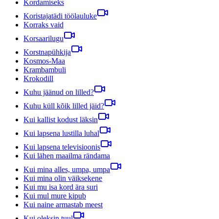
Kordamiseks
Koristajatädi töölauluke
Korraks vaid
Korsaarilugu
Korstnapühkija
Kosmos-Maa
Krambambuli
Krokodill
Kuhu jäänud on lilled?
Kuhu küll kõik lilled jäid?
Kui kallist kodust läksin
Kui lapsena lustilla luhal
Kui lapsena televisioonis
Kui lähen maailma rändama
Kui mina alles, umpa, umpa
Kui mina olin väiksekene
Kui mu isa kord ära suri
Kui mul mure kipub
Kui naine armastab meest
Kui oleksin tuul