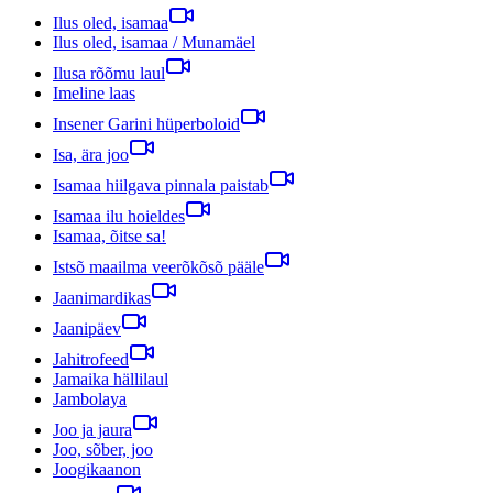
Ilus oled, isamaa
Ilus oled, isamaa / Munamäel
Ilusa rõõmu laul
Imeline laas
Insener Garini hüperboloid
Isa, ära joo
Isamaa hiilgava pinnala paistab
Isamaa ilu hoieldes
Isamaa, õitse sa!
Istsõ maailma veerõkõsõ pääle
Jaanimardikas
Jaanipäev
Jahitrofeed
Jamaika hällilaul
Jambolaya
Joo ja jaura
Joo, sõber, joo
Joogikaanon