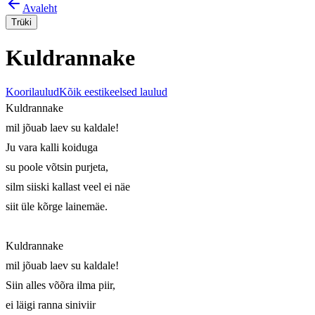
Avaleht
Trüki
Kuldrannake
Koorilaulud
Kõik eestikeelsed laulud
Kuldrannake

mil jõuab laev su kaldale!

Ju vara kalli koiduga

su poole võtsin purjeta,

silm siiski kallast veel ei näe

siit üle kõrge lainemäe.

Kuldrannake

mil jõuab laev su kaldale!

Siin alles võõra ilma piir,

ei läigi ranna siniviir
