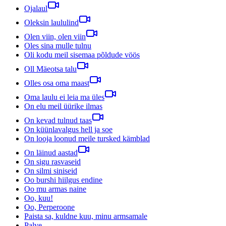
Ojalaul
Oleksin laululind
Olen viin, olen viin
Oles sina mulle tulnu
Oli kodu meil sisemaa põldude vöös
Oll Mäeotsa talu
Olles osa oma maast
Oma laulu ei leia ma üles
On elu meil üürike ilmas
On kevad tulnud taas
On küünlavalgus hell ja soe
On looja loonud meile tursked kämblad
On läinud aastad
On sigu rasvaseid
On silmi siniseid
Oo burshi hiilgus endine
Oo mu armas naine
Oo, kuu!
Oo, Perperoone
Paista sa, kuldne kuu, minu armsamale
Palve