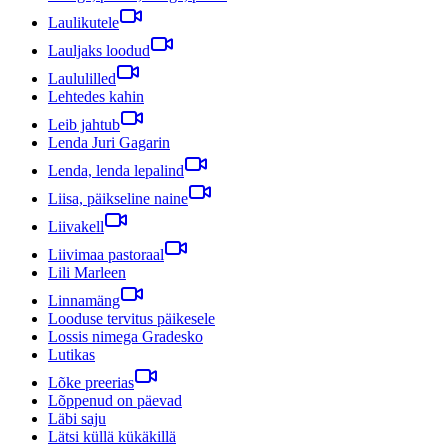
Laulikutele
Lauljaks loodud
Laululilled
Lehtedes kahin
Leib jahtub
Lenda Juri Gagarin
Lenda, lenda lepalind
Liisa, päikseline naine
Liivakell
Liivimaa pastoraal
Lili Marleen
Linnamäng
Looduse tervitus päikesele
Lossis nimega Gradesko
Lutikas
Lõke preerias
Lõppenud on päevad
Läbi saju
Lätsi küllä kükäkillä