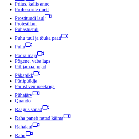
Priius, kallis anne
Professorite duett
Prostituudi laul
Protestilaul
Puhastustuli
Puhu tuul ja tõuka paati
Pullu
Põdra maja
Põgene, vaba laps
Põhjamaa pojad
Päkapikk
Pärlipüüdja
Pärlist veinipeekriga
Pühajärv
Quando
Raagus sõnad
Raha paneb rattad käima
Rahalaul
Rahu