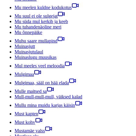
Mu meelen kuldne kodukotus
Mu suul ei ole sulgejat
Mu süda mul kerkib ja keeb
Mu tuhandenäoline meri
Mu õnnepäike
Muhu saare mullapind
Muinasjutt
Muinasjutulaul
Muinaslugu muusikas
Mul meeles veel meloodia
Mulgimaa
Mulgimaa, sääl on hää elada
Mulle maitsed sa
Mull-mull-mull-mull, väiksed kalad
Mullu mina muidu karjas käisin
Must kapten
Must kohv
Mustamäe valss