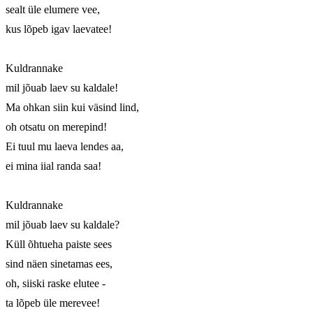
sealt üle elumere vee,

kus lõpeb igav laevatee!

Kuldrannake

mil jõuab laev su kaldale!

Ma ohkan siin kui väsind lind,

oh otsatu on merepind!

Ei tuul mu laeva lendes aa,

ei mina iial randa saa!

Kuldrannake

mil jõuab laev su kaldale?

Küll õhtueha paiste sees

sind näen sinetamas ees,

oh, siiski raske elutee -

ta lõpeb üle merevee!