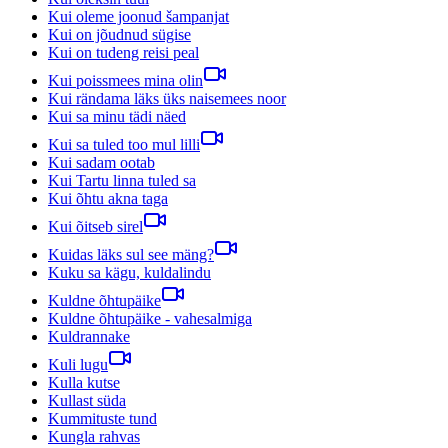
Kui oleme joonud šampanjat
Kui on jõudnud sügise
Kui on tudeng reisi peal
Kui poissmees mina olin
Kui rändama läks üks naisemees noor
Kui sa minu tädi näed
Kui sa tuled too mul lilli
Kui sadam ootab
Kui Tartu linna tuled sa
Kui õhtu akna taga
Kui õitseb sirel
Kuidas läks sul see mäng?
Kuku sa kägu, kuldalindu
Kuldne õhtupäike
Kuldne õhtupäike - vahesalmiga
Kuldrannake
Kuli lugu
Kulla kutse
Kullast süda
Kummituste tund
Kungla rahvas