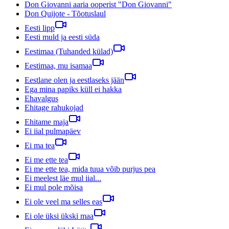
Don Giovanni aaria ooperist "Don Giovanni"
Don Quijote - Tõotuslaul
Eesti lipp
Eesti muld ja eesti süda
Eestimaa (Tuhanded külad)
Eestimaa, mu isamaa
Eestlane olen ja eestlaseks jään
Ega mina papiks küll ei hakka
Ehavalgus
Ehitage rahukojad
Ehitame maja
Ei iial pulmapäev
Ei ma tea
Ei me ette tea
Ei me ette tea, mida tuua võib purjus pea
Ei meelest läe mul iial...
Ei mul pole mõisa
Ei ole veel ma selles eas
Ei ole üksi ükski maa