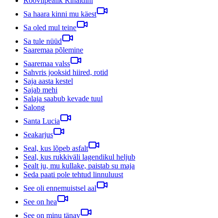
Röövlipealik Rinaldini
Sa haara kinni mu käest
Sa oled mul teine
Sa tule nüüd
Saaremaa põlemine
Saaremaa valss
Sahvris jooksid hiired, rotid
Saja aasta kestel
Sajab mehi
Salaja saabub kevade tuul
Salong
Santa Lucia
Seakarjus
Seal, kus lõpeb asfalt
Seal, kus rukkiväli lagendikul heljub
Sealt ju, mu kullake, paistab su maja
Seda paati pole tehtud linnuluust
See oli ennemuistsel aal
See on hea
See on minu tänav