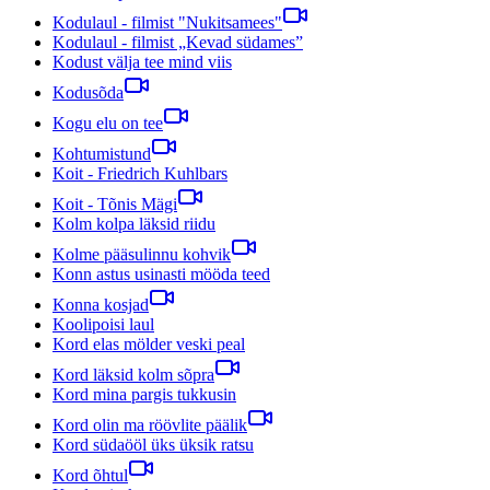
Kodulaul - filmist "Nukitsamees"
Kodulaul - filmist „Kevad südames”
Kodust välja tee mind viis
Kodusõda
Kogu elu on tee
Kohtumistund
Koit - Friedrich Kuhlbars
Koit - Tõnis Mägi
Kolm kolpa läksid riidu
Kolme pääsulinnu kohvik
Konn astus usinasti mööda teed
Konna kosjad
Koolipoisi laul
Kord elas mölder veski peal
Kord läksid kolm sõpra
Kord mina pargis tukkusin
Kord olin ma röövlite päälik
Kord südaööl üks üksik ratsu
Kord õhtul