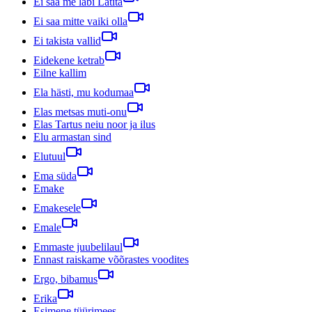
Ei saa me läbi Lätita
Ei saa mitte vaiki olla
Ei takista vallid
Eidekene ketrab
Eilne kallim
Ela hästi, mu kodumaa
Elas metsas muti-onu
Elas Tartus neiu noor ja ilus
Elu armastan sind
Elutuul
Ema süda
Emake
Emakesele
Emale
Emmaste juubelilaul
Ennast raiskame võõrastes voodites
Ergo, bibamus
Erika
Esimene tüürimees