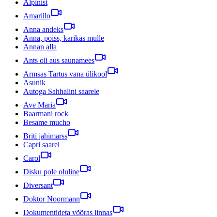
Alpinist
Amarillo
Anna andeks
Anna, poiss, karikas mulle
Annan alla
Ants oli aus saunamees
Armsas Tartus vana ülikool
Asunik
Autoga Sahhalini saarele
Ave Maria
Baarmani rock
Besame mucho
Briti jahimarss
Capri saarel
Carol
Disku pole oluline
Diversant
Doktor Noormann
Dokumentideta võõras linnas