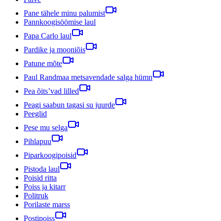
Pane tähele minu palumist
Pannkoogisöömise laul
Papa Carlo laul
Pardike ja mooniõis
Patune mõte
Paul Randmaa metsavendade salga hümn
Pea õits’vad lilled
Peagi saabun tagasi su juurde
Peeglid
Pese mu selga
Pihlapuu
Piparkoogipoisid
Pistoda laul
Poisid ritta
Poiss ja kitarr
Politruk
Porilaste marss
Postipoiss