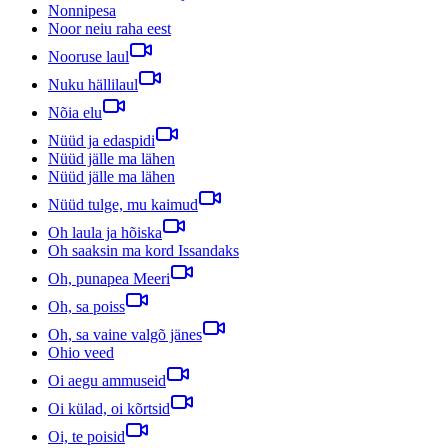
Nonnipesa
Noor neiu raha eest
Nooruse laul
Nuku hällilaul
Nõia elu
Nüüd ja edaspidi
Nüüd jälle ma lähen
Nüüd jälle ma lähen
Nüüd tulge, mu kaimud
Oh laula ja hõiska
Oh saaksin ma kord Issandaks
Oh, punapea Meeri
Oh, sa poiss
Oh, sa vaine valgõ jänes
Ohio veed
Oi aegu ammuseid
Oi külad, oi kõrtsid
Oi, te poisid