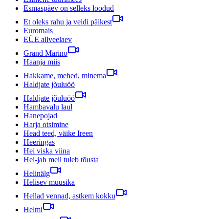
Esmaspäev on selleks loodud
Et oleks rahu ja veidi päikest
Euromais
EÜE allveelaev
Grand Marino
Haanja miis
Hakkame, mehed, minema
Haldjate jõuluöö
Haldjate jõuluöö
Hambavalu laul
Hanepojad
Harja otsimine
Head teed, väike Ireen
Heeringas
Hei viska viina
Hei-jah meil tuleb tõusta
Helinälg
Helisev muusika
Hellad vennad, astkem kokku
Helmi