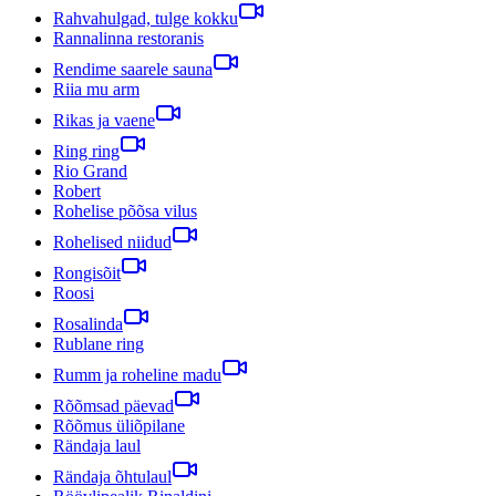
Rahvahulgad, tulge kokku
Rannalinna restoranis
Rendime saarele sauna
Riia mu arm
Rikas ja vaene
Ring ring
Rio Grand
Robert
Rohelise põõsa vilus
Rohelised niidud
Rongisõit
Roosi
Rosalinda
Rublane ring
Rumm ja roheline madu
Rõõmsad päevad
Rõõmus üliõpilane
Rändaja laul
Rändaja õhtulaul