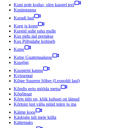
Kuni pole kodus, olen kaugel teel
Kuninganna
Kuradi laul
Kurg ja konn
Kurgid sulle raha mulle
Kus pidu iial peetakse
Kus Põhjalahe kohiseb
Kutse
Kutse Guatemaalasse
Kuujõgi
Kuusteist kannu
Kvissental
Kõige Suurem Sõber (Leopoldi laul)
Kõndis neiu mööda metsa
Kõnõtraat
Kõrts tühi on, kõik kuhugi on läinud
Kõrtsist just välja nüüd tulen ju ma
Käime koos
Käskjalg tuli meie külla
Kättemaks