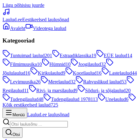
Liigu põhisisu juurde
Laulud.ee
Eestikeelsed laulusõnad
Avaleht
Videotega laulud
Kategooriad
Tuntuimad laulud
201
Estraadiklassika
19
EÜE laulud
14
Filmimuusika
10
Hümnid
10
Joogilaulud
32
Jõululaulud
16
Kirikulaulud
9
Koorilaulud
16
Lastelaulud
44
Levimuusika
26
Merelaulud
32
Rahvuslikud laulud
53
Regilaulud
11
Rivi- ja marsilaulud
9
Sõduri- ja sõjalaulud
20
Tudengilaulud
48
Tudengilaulud 1978
113
Unelaulud
6
Kõik eestikeelsed laulud
725
Laulud.ee laulusõnad
Menüü
Otsi