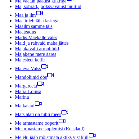
Ma vaatan paadist kiikriga
Ma, sõbrad, jooksvavalust murtud
Maa ja ilm
Maa tuleb täita lastega
Maailm samme täis
Maateadus
Madis Mäekalle valss
Maid ja rahvaid maha jättes
Majakavahi armuhüüd
Majakene mere ääres
Majesteet kefiir
Maleva Valss
Mandoliinid öös
Margareeta
Maria-Louisa
Marina
Matkalaul
Mats alati on tubli mees
Me armastame ooperit
Me armastame suplemist (Reisilaul)
Me elu jääb mõistmata aktiks vist küll