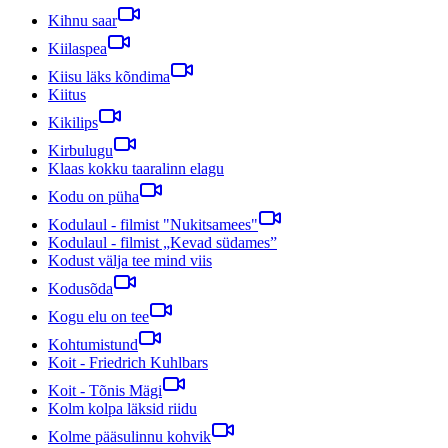
Kihnu saar
Kiilaspea
Kiisu läks kõndima
Kiitus
Kikilips
Kirbulugu
Klaas kokku taaralinn elagu
Kodu on püha
Kodulaul - filmist "Nukitsamees"
Kodulaul - filmist „Kevad südames”
Kodust välja tee mind viis
Kodusõda
Kogu elu on tee
Kohtumistund
Koit - Friedrich Kuhlbars
Koit - Tõnis Mägi
Kolm kolpa läksid riidu
Kolme pääsulinnu kohvik