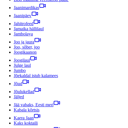
Jaanimardikas
Jaanipäev
Jahitrofeed
Jamaika hällilaul
Jambolaya
Joo ja jaura
Joo, sõber, joo
Joogikaanon
Joogilaul
Julge laul
Jumbo
Jõekaldal istub kalamees
Jõud
Jõulukellad
Jäljed
Jää vabaks, Eesti meri
Kabala kõrtsis
Kaera Jaan
Kaks koktaili