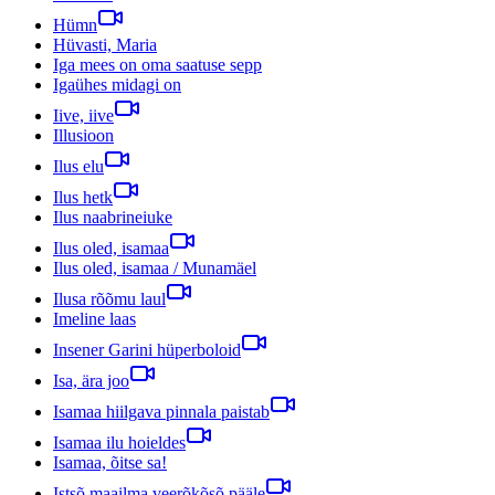
Hümn
Hüvasti, Maria
Iga mees on oma saatuse sepp
Igaühes midagi on
Iive, iive
Illusioon
Ilus elu
Ilus hetk
Ilus naabrineiuke
Ilus oled, isamaa
Ilus oled, isamaa / Munamäel
Ilusa rõõmu laul
Imeline laas
Insener Garini hüperboloid
Isa, ära joo
Isamaa hiilgava pinnala paistab
Isamaa ilu hoieldes
Isamaa, õitse sa!
Istsõ maailma veerõkõsõ pääle