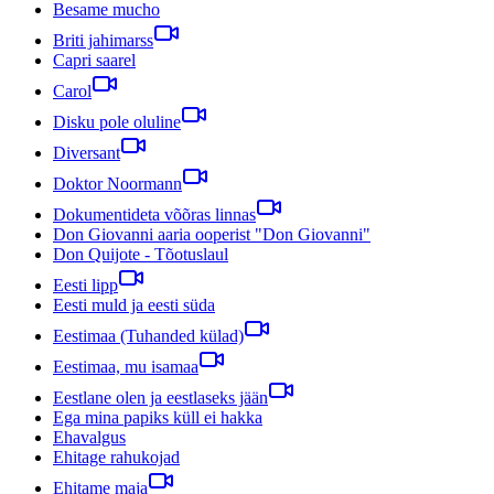
Besame mucho
Briti jahimarss
Capri saarel
Carol
Disku pole oluline
Diversant
Doktor Noormann
Dokumentideta võõras linnas
Don Giovanni aaria ooperist "Don Giovanni"
Don Quijote - Tõotuslaul
Eesti lipp
Eesti muld ja eesti süda
Eestimaa (Tuhanded külad)
Eestimaa, mu isamaa
Eestlane olen ja eestlaseks jään
Ega mina papiks küll ei hakka
Ehavalgus
Ehitage rahukojad
Ehitame maja