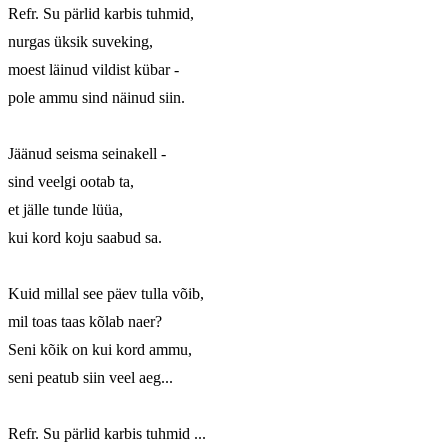
Refr. Su pärlid karbis tuhmid,

nurgas üksik suveking,

moest läinud vildist kübar -

pole ammu sind näinud siin.

Jäänud seisma seinakell -

sind veelgi ootab ta,

et jälle tunde lüüa,

kui kord koju saabud sa.

Kuid millal see päev tulla võib,

mil toas taas kõlab naer?

Seni kõik on kui kord ammu,

seni peatub siin veel aeg...

Refr. Su pärlid karbis tuhmid ...