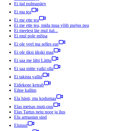
Ei iial pulmapäev
Ei ma tea
Ei me ette tea
Ei me ette tea, mida tuua võib purjus pea
Ei meelest läe mul iial...
Ei mul pole mõisa
Ei ole veel ma selles eas
Ei ole üksi ükski maa
Ei saa me läbi Lätita
Ei saa mitte vaiki olla
Ei takista vallid
Eidekene ketrab
Eilne kallim
Ela hästi, mu kodumaa
Elas metsas muti-onu
Elas Tartus neiu noor ja ilus
Elu armastan sind
Elutuul