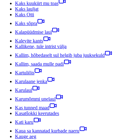
Kaks kuukiirt mu toas
Kaks lauljat
Kaks Otti
Kaks sõpra
Kalapüüdmise laul
Kalevite kants
Kallikene, tule intrist välja
Kallim, hõbedaselt sul helgib juba juuksekuld
Kallim, saada mulle padi
Kartuliõis
Karulaane jenka
Karulaul
Karumõmmi unelaul
Kas tunned maad
Kasatšokki keerutades
Kati karu
Kaua sa kannatad kurbade naeru
Kauge aeg