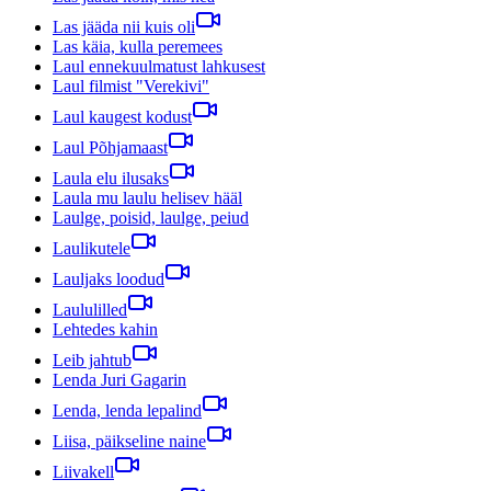
Las jääda nii kuis oli
Las käia, kulla peremees
Laul ennekuulmatust lahkusest
Laul filmist "Verekivi"
Laul kaugest kodust
Laul Põhjamaast
Laula elu ilusaks
Laula mu laulu helisev hääl
Laulge, poisid, laulge, peiud
Laulikutele
Lauljaks loodud
Laululilled
Lehtedes kahin
Leib jahtub
Lenda Juri Gagarin
Lenda, lenda lepalind
Liisa, päikseline naine
Liivakell