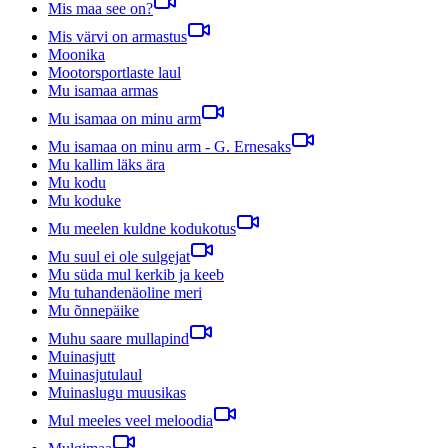
Mis maa see on?
Mis värvi on armastus
Moonika
Mootorsportlaste laul
Mu isamaa armas
Mu isamaa on minu arm
Mu isamaa on minu arm - G. Ernesaks
Mu kallim läks ära
Mu kodu
Mu koduke
Mu meelen kuldne kodukotus
Mu suul ei ole sulgejat
Mu süda mul kerkib ja keeb
Mu tuhandenäoline meri
Mu õnnepäike
Muhu saare mullapind
Muinasjutt
Muinasjutulaul
Muinaslugu muusikas
Mul meeles veel meloodia