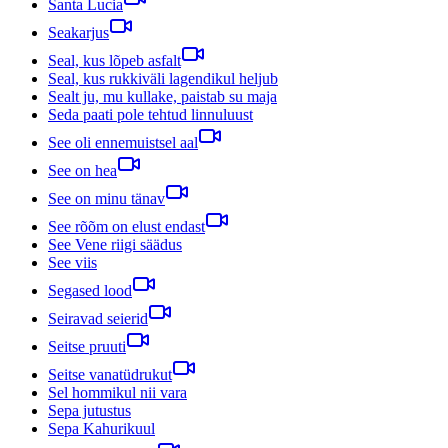
Santa Lucia
Seakarjus
Seal, kus lõpeb asfalt
Seal, kus rukkiväli lagendikul heljub
Sealt ju, mu kullake, paistab su maja
Seda paati pole tehtud linnuluust
See oli ennemuistsel aal
See on hea
See on minu tänav
See rõõm on elust endast
See Vene riigi säädus
See viis
Segased lood
Seiravad seierid
Seitse pruuti
Seitse vanatüdrukut
Sel hommikul nii vara
Sepa jutustus
Sepa Kahurikuul