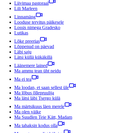
Liivimaa pastoraal
Lili Marleen
Linnamäng
Looduse tervitus päikesele
Lossis nimega Gradesko
Lutikas
Lõke preerias
Lõppenud on päevad
Läbi saju
Lätsi küllä kükäkillä
Läänemere lained
Ma ammu tean üht neidu
Ma ei tea
Ma loodan, et saan sellest üle
Ma lõbus õllepruulija
Ma lätsi läbi Tsergo külä
Ma märtsikuus läen merele
Ma olen väike
Ma Suudlen Teie Kätt, Madam
Ma tahaksin kodus olla