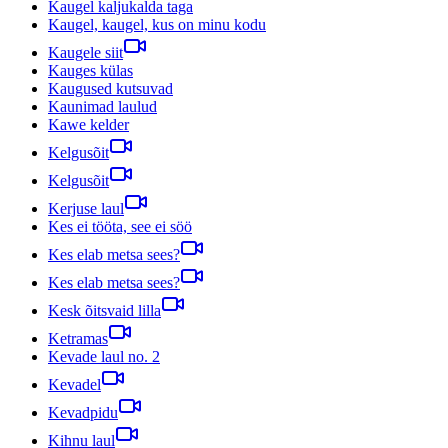
Kaugel kaljukalda taga
Kaugel, kaugel, kus on minu kodu
Kaugele siit
Kauges külas
Kaugused kutsuvad
Kaunimad laulud
Kawe kelder
Kelgusõit
Kelgusõit
Kerjuse laul
Kes ei tööta, see ei söö
Kes elab metsa sees?
Kes elab metsa sees?
Kesk õitsvaid lilla
Ketramas
Kevade laul no. 2
Kevadel
Kevadpidu
Kihnu laul