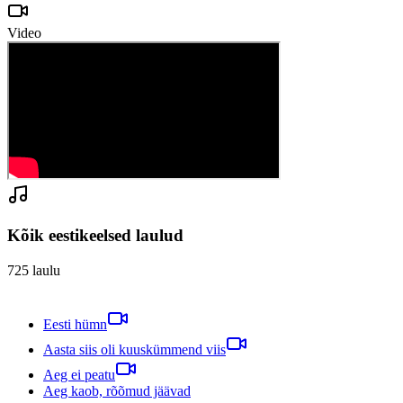
Video
Kõik eestikeelsed laulud
725
laulu
Eesti hümn
Aasta siis oli kuuskümmend viis
Aeg ei peatu
Aeg kaob, rõõmud jäävad