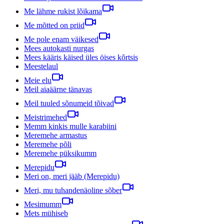
Me lähme rukist lõikama
Me mõtted on priid
Me pole enam väikesed
Mees autokasti nurgas
Mees kääris käised üles öises kõrtsis
Meestelaul
Meie elu
Meil aiaäärne tänavas
Meil tuuled sõnumeid tõivad
Meistrimehed
Memm kinkis mulle karabiini
Meremehe armastus
Meremehe põli
Meremehe püksikumm
Merepidu
Meri on, meri jääb (Merepidu)
Meri, mu tuhandenäoline sõber
Mesimumm
Mets mühiseb