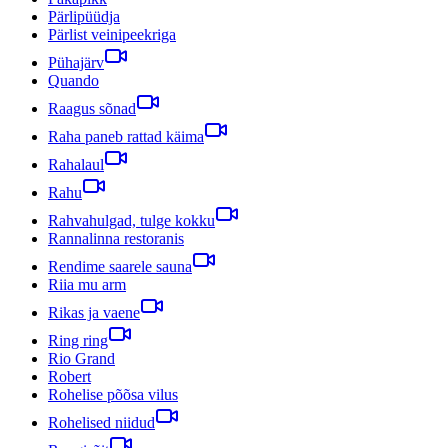
Pärlipüüdja
Pärlist veinipeekriga
Pühajärv
Quando
Raagus sõnad
Raha paneb rattad käima
Rahalaul
Rahu
Rahvahulgad, tulge kokku
Rannalinna restoranis
Rendime saarele sauna
Riia mu arm
Rikas ja vaene
Ring ring
Rio Grand
Robert
Rohelise põõsa vilus
Rohelised niidud