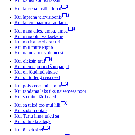
Kui kallist kodust läksin
Kui lapsena lustilla luhal
Kui lapsena televisioonis
Kui lähen maailma rändama
Kui mina alles, umpa, umpa
Kui mina olin väiksekene
Kui mu isa kord ära suri
Kui mul mure kipub
Kui naine armastab meest
Kui oleksin tuul
Kui oleme joonud šampanjat
Kui on jõudnud sügise
Kui on tudeng reisi peal
Kui poissmees mina olin
Kui rändama läks üks naisemees noor
Kui sa minu tädi näed
Kui sa tuled too mul lilli
Kui sadam ootab
Kui Tartu linna tuled sa
Kui õhtu akna taga
Kui õitseb sirel