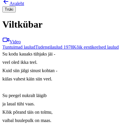
Avaleht
Trüki
Viltkübar
Video
Tuntuimad laulud
Tudengilaulud 1978
Kõik eestikeelsed laulud
Su kodu kauaks tühjaks jäi -

veel oled ikka teel.

Kuid siin jälgi sinust kohtan -

külas vahest käin siin veel.

Su peegel nukralt läigib

ja laual tühi vaas.

Kõik põrand täis on tolmu,

vaibal huulepulk on maas.
