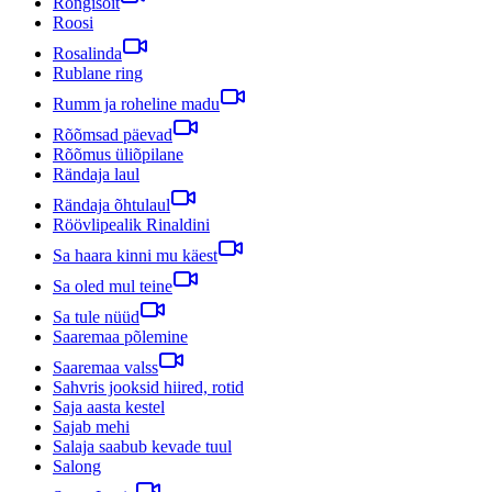
Rongisõit
Roosi
Rosalinda
Rublane ring
Rumm ja roheline madu
Rõõmsad päevad
Rõõmus üliõpilane
Rändaja laul
Rändaja õhtulaul
Röövlipealik Rinaldini
Sa haara kinni mu käest
Sa oled mul teine
Sa tule nüüd
Saaremaa põlemine
Saaremaa valss
Sahvris jooksid hiired, rotid
Saja aasta kestel
Sajab mehi
Salaja saabub kevade tuul
Salong