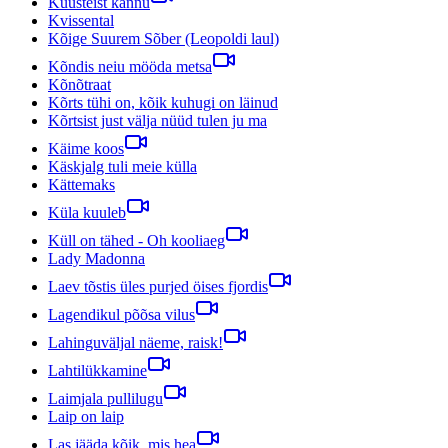
Kuusteist kannu
Kvissental
Kõige Suurem Sõber (Leopoldi laul)
Kõndis neiu mööda metsa
Kõnõtraat
Kõrts tühi on, kõik kuhugi on läinud
Kõrtsist just välja nüüd tulen ju ma
Käime koos
Käskjalg tuli meie külla
Kättemaks
Küla kuuleb
Küll on tähed - Oh kooliaeg
Lady Madonna
Laev tõstis üles purjed öises fjordis
Lagendikul põõsa vilus
Lahinguväljal näeme, raisk!
Lahtilükkamine
Laimjala pullilugu
Laip on laip
Las jääda kõik, mis hea