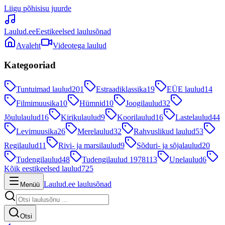
Liigu põhisisu juurde
Laulud.ee
Eestikeelsed laulusõnad
Avaleht
Videotega laulud
Kategooriad
Tuntuimad laulud
201
Estraadiklassika
19
EÜE laulud
14
Filmimuusika
10
Hümnid
10
Joogilaulud
32
Jõululaulud
16
Kirikulaulud
9
Koorilaulud
16
Lastelaulud
44
Levimuusika
26
Merelaulud
32
Rahvuslikud laulud
53
Regilaulud
11
Rivi- ja marsilaulud
9
Sõduri- ja sõjalaulud
20
Tudengilaulud
48
Tudengilaulud 1978
113
Unelaulud
6
Kõik eestikeelsed laulud
725
Laulud.ee laulusõnad
Menüü
Otsi