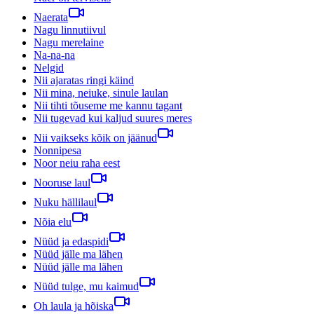
Naerata
Nagu linnutiivul
Nagu merelaine
Na-na-na
Nelgid
Nii ajaratas ringi käind
Nii mina, neiuke, sinule laulan
Nii tihti tõuseme me kannu tagant
Nii tugevad kui kaljud suures meres
Nii vaikseks kõik on jäänud
Nonnipesa
Noor neiu raha eest
Nooruse laul
Nuku hällilaul
Nõia elu
Nüüd ja edaspidi
Nüüd jälle ma lähen
Nüüd jälle ma lähen
Nüüd tulge, mu kaimud
Oh laula ja hõiska