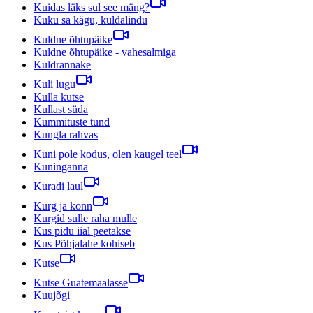
Kuidas läks sul see mäng?
Kuku sa kägu, kuldalindu
Kuldne õhtupäike
Kuldne õhtupäike - vahesalmiga
Kuldrannake
Kuli lugu
Kulla kutse
Kullast süda
Kummituste tund
Kungla rahvas
Kuni pole kodus, olen kaugel teel
Kuninganna
Kuradi laul
Kurg ja konn
Kurgid sulle raha mulle
Kus pidu iial peetakse
Kus Põhjalahe kohiseb
Kutse
Kutse Guatemaalasse
Kuujõgi