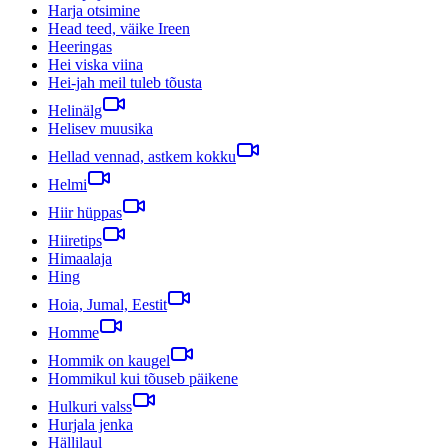
Harja otsimine
Head teed, väike Ireen
Heeringas
Hei viska viina
Hei-jah meil tuleb tõusta
Helinälg
Helisev muusika
Hellad vennad, astkem kokku
Helmi
Hiir hüppas
Hiiretips
Himaalaja
Hing
Hoia, Jumal, Eestit
Homme
Hommik on kaugel
Hommikul kui tõuseb päikene
Hulkuri valss
Hurjala jenka
Hällilaul