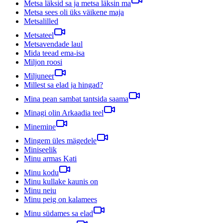
Metsa läksid sa ja metsa läksin ma
Metsa sees oli üks väikene maja
Metsalilled
Metsateel
Metsavendade laul
Mida teead ema-isa
Miljon roosi
Miljuneer
Millest sa elad ja hingad?
Mina pean sambat tantsida saama
Minagi olin Arkaadia teel
Minemine
Mingem üles mägedele
Miniseelik
Minu armas Kati
Minu kodu
Minu kullake kaunis on
Minu neiu
Minu peig on kalamees
Minu südames sa elad