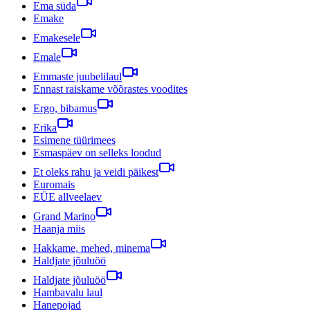
Ema süda
Emake
Emakesele
Emale
Emmaste juubelilaul
Ennast raiskame võõrastes voodites
Ergo, bibamus
Erika
Esimene tüürimees
Esmaspäev on selleks loodud
Et oleks rahu ja veidi päikest
Euromais
EÜE allveelaev
Grand Marino
Haanja miis
Hakkame, mehed, minema
Haldjate jõuluöö
Haldjate jõuluöö
Hambavalu laul
Hanepojad