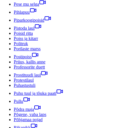
Pese mu selga
Pihlapuu
Piparkoogipoisid
Pistoda laul
Poisid ritta
Poiss ja kitarr
Politruk
Porilaste marss
Postipoiss
Priius, kallis anne
Professorite duett
Prostituudi laul
Protestilaul
Puhastustuli
Puhu tuul ja tõuka paati
Pullu
Põdra maja
Põgene, vaba laps
Põhjamaa pojad
Päkapikk