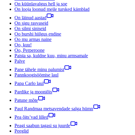
On küünlavalgus hell ja soe
On looja loonud meile tursked kämblad
On läinud aastad
On sigu rasvaseid
On silmi siniseid
Oo burshi hiilgus endine
Oo mu armas naine
Oo, kuu!
Oo, Perperoone
Paista sa, kuldne kuu, minu armsamale
Palve
Pane tähele minu palumist
Pannkoogisöömise laul
Papa Carlo laul
Pardike ja mooniõis
Patune mõte
Paul Randmaa metsavendade salga hümn
Pea õits’vad lilled
Peagi saabun tagasi su juurde
Peeglid