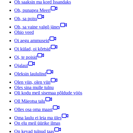
Oh saaksin ma kord Issandaks
Oh, punapea Meeri
Oh, sa poiss
Oh, sa vaine valgõ jänes
Ohio veed
Oi aegu ammuseid
Oi külad, oi kõrtsid
Oi, te poisid
Ojalaul
Oleksin laululind
Olen viin, olen viin
Oles sina mulle tulnu
Oli kodu meil sisemaa põldude vöös
Oll Mäeotsa talu
Olles osa oma maast
Oma laulu ei leia ma üles
On elu meil üürike ilmas
On kevad tulnud taas