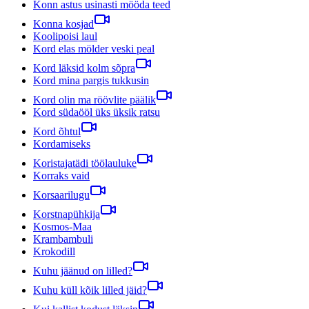
Konn astus usinasti mööda teed
Konna kosjad
Koolipoisi laul
Kord elas mölder veski peal
Kord läksid kolm sõpra
Kord mina pargis tukkusin
Kord olin ma röövlite päälik
Kord südaööl üks üksik ratsu
Kord õhtul
Kordamiseks
Koristajatädi töölauluke
Korraks vaid
Korsaarilugu
Korstnapühkija
Kosmos-Maa
Krambambuli
Krokodill
Kuhu jäänud on lilled?
Kuhu küll kõik lilled jäid?