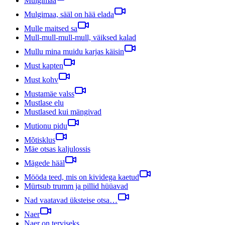
Mulgimaa
Mulgimaa, sääl on hää elada
Mulle maitsed sa
Mull-mull-mull-mull, väiksed kalad
Mullu mina muidu karjas käisin
Must kapten
Must kohv
Mustamäe valss
Mustlase elu
Mustlased kui mängivad
Mutionu pidu
Mõtisklus
Mäe otsas kaljulossis
Mägede hääl
Mööda teed, mis on kividega kaetud
Mürtsub trumm ja pillid hüüavad
Nad vaatavad üksteise otsa…
Naer
Naer on terviseks