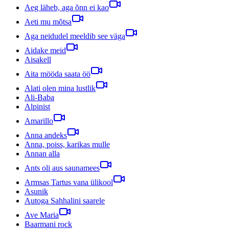
Aeg läheb, aga õnn ei kao
Aeti mu mõtsa
Aga neidudel meeldib see väga
Aidake meid
Aisakell
Aita mööda saata öö
Alati olen mina lustlik
Ali-Baba
Alpinist
Amarillo
Anna andeks
Anna, poiss, karikas mulle
Annan alla
Ants oli aus saunamees
Armsas Tartus vana ülikool
Asunik
Autoga Sahhalini saarele
Ave Maria
Baarmani rock