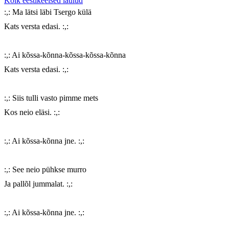
Kõik eestikeelsed laulud
:,: Ma lätsi läbi Tsergo külä

Kats versta edasi. :,:

:,: Ai kõssa-kõnna-kõssa-kõssa-kõnna

Kats versta edasi. :,:

:,: Siis tulli vasto pimme mets

Kos neio eläsi. :,:

:,: Ai kõssa-kõnna jne. :,:

:,: See neio pühkse murro

Ja pallõl jummalat. :,:

:,: Ai kõssa-kõnna jne. :,:
