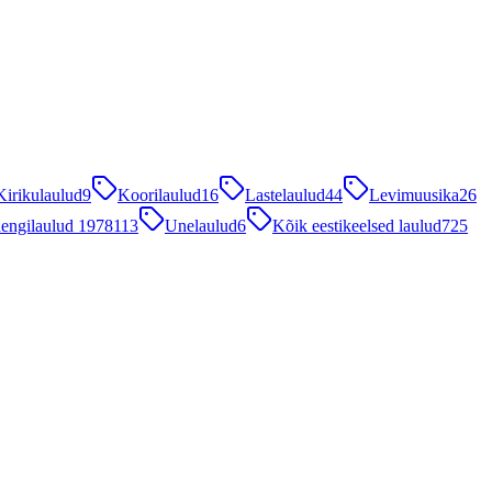
Kirikulaulud
9
Koorilaulud
16
Lastelaulud
44
Levimuusika
26
engilaulud 1978
113
Unelaulud
6
Kõik eestikeelsed laulud
725