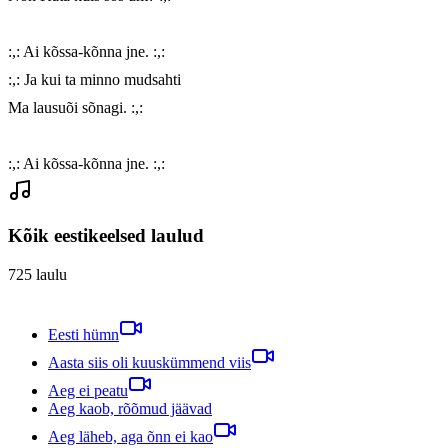
:,: Ai kõssa-kõnna jne. :,:

:,: Ja kui ta minno mudsahti

Ma lausuõi sõnagi. :,:

:,: Ai kõssa-kõnna jne. :,:
Kõik eestikeelsed laulud
725
laulu
Eesti hümn
Aasta siis oli kuuskümmend viis
Aeg ei peatu
Aeg kaob, rõõmud jäävad
Aeg läheb, aga õnn ei kao