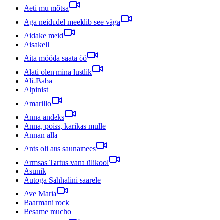
Aeti mu mõtsa
Aga neidudel meeldib see väga
Aidake meid
Aisakell
Aita mööda saata öö
Alati olen mina lustlik
Ali-Baba
Alpinist
Amarillo
Anna andeks
Anna, poiss, karikas mulle
Annan alla
Ants oli aus saunamees
Armsas Tartus vana ülikool
Asunik
Autoga Sahhalini saarele
Ave Maria
Baarmani rock
Besame mucho