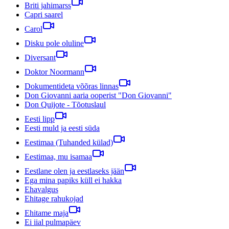
Briti jahimarss
Capri saarel
Carol
Disku pole oluline
Diversant
Doktor Noormann
Dokumentideta võõras linnas
Don Giovanni aaria ooperist "Don Giovanni"
Don Quijote - Tõotuslaul
Eesti lipp
Eesti muld ja eesti süda
Eestimaa (Tuhanded külad)
Eestimaa, mu isamaa
Eestlane olen ja eestlaseks jään
Ega mina papiks küll ei hakka
Ehavalgus
Ehitage rahukojad
Ehitame maja
Ei iial pulmapäev