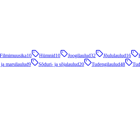
Filmimuusika
10
Hümnid
10
Joogilaulud
32
Jõululaulud
16
 ja marsilaulud
9
Sõduri- ja sõjalaulud
20
Tudengilaulud
48
Tud