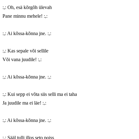
:,: Oh, esä kõrgõh ülevah

Pane minnu mehele! :,:

:,: Ai kõssa-kõnna jne. :,:

:,: Kas sepale või sellile

Või vana juudile! :,:

:,: Ai kõssa-kõnna jne. :,:

:,: Kui sepp ei võta siis selli ma ei taha

Ja juudile ma ei läe! :,:

:,: Ai kõssa-kõnna jne. :,:

:,: Sääl tulli illos seto poiss
