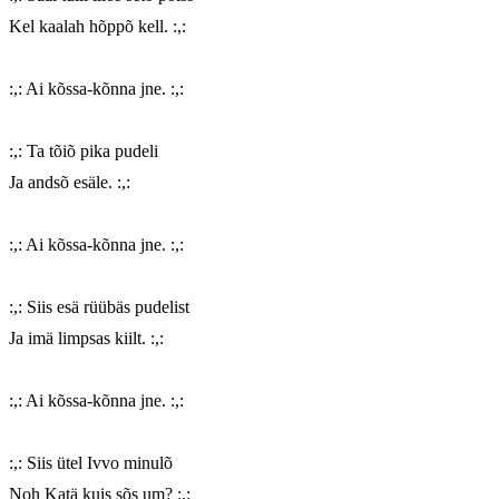
Kel kaalah hõppõ kell. :,:

:,: Ai kõssa-kõnna jne. :,:

:,: Ta tõiõ pika pudeli

Ja andsõ esäle. :,:

:,: Ai kõssa-kõnna jne. :,:

:,: Siis esä rüübäs pudelist

Ja imä limpsas kiilt. :,:

:,: Ai kõssa-kõnna jne. :,:

:,: Siis ütel Ivvo minulõ

Noh Katä kuis sõs um? :,:
