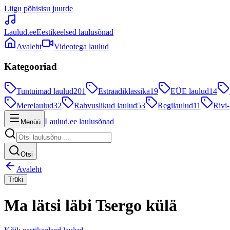
Liigu põhisisu juurde
Laulud.ee
Eestikeelsed laulusõnad
Avaleht
Videotega laulud
Kategooriad
Tuntuimad laulud
201
Estraadiklassika
19
EÜE laulud
14
Merelaulud
32
Rahvuslikud laulud
53
Regilaulud
11
Rivi-
Laulud.ee laulusõnad
Menüü
Otsi
Avaleht
Trüki
Ma lätsi läbi Tsergo külä