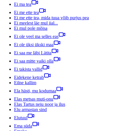
Ei ma tea
Ei me ette tea
Ei me ette tea, mida tuua võib purjus pea
Ei meelest läe mul iial...
Ei mul pole mõisa
Ei ole veel ma selles eas
Ei ole üksi ükski maa
Ei saa me läbi Lätita
Ei saa mitte vaiki olla
Ei takista vallid
Eidekene ketrab
Eilne kallim
Ela hästi, mu kodumaa
Elas metsas muti-onu
Elas Tartus neiu noor ja ilus
Elu armastan sind
Elutuul
Ema süda