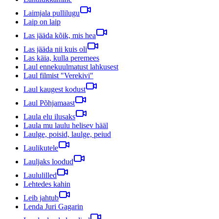
Laimjala pullilugu
Laip on laip
Las jääda kõik, mis hea
Las jääda nii kuis oli
Las käia, kulla peremees
Laul ennekuulmatust lahkusest
Laul filmist "Verekivi"
Laul kaugest kodust
Laul Põhjamaast
Laula elu ilusaks
Laula mu laulu helisev hääl
Laulge, poisid, laulge, peiud
Laulikutele
Lauljaks loodud
Laululilled
Lehtedes kahin
Leib jahtub
Lenda Juri Gagarin