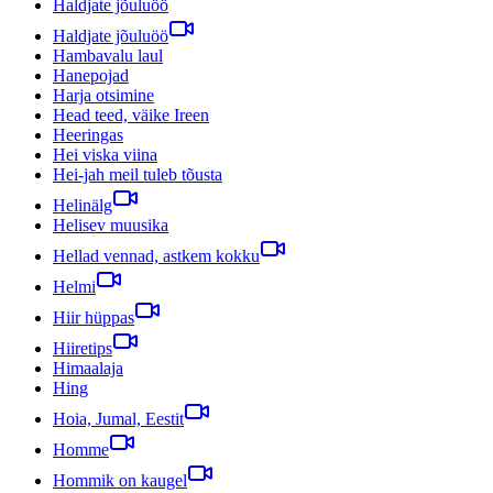
Haldjate jõuluöö
Haldjate jõuluöö
Hambavalu laul
Hanepojad
Harja otsimine
Head teed, väike Ireen
Heeringas
Hei viska viina
Hei-jah meil tuleb tõusta
Helinälg
Helisev muusika
Hellad vennad, astkem kokku
Helmi
Hiir hüppas
Hiiretips
Himaalaja
Hing
Hoia, Jumal, Eestit
Homme
Hommik on kaugel