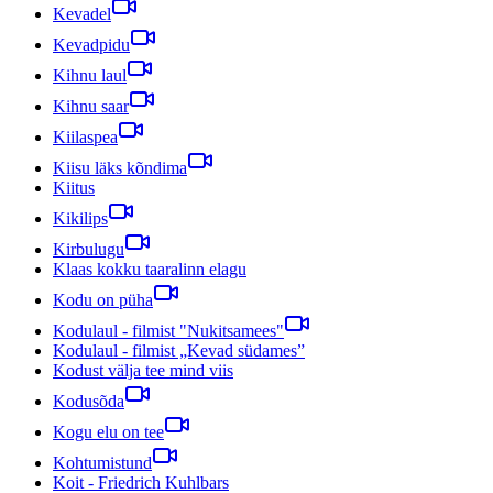
Kevadel
Kevadpidu
Kihnu laul
Kihnu saar
Kiilaspea
Kiisu läks kõndima
Kiitus
Kikilips
Kirbulugu
Klaas kokku taaralinn elagu
Kodu on püha
Kodulaul - filmist "Nukitsamees"
Kodulaul - filmist „Kevad südames”
Kodust välja tee mind viis
Kodusõda
Kogu elu on tee
Kohtumistund
Koit - Friedrich Kuhlbars