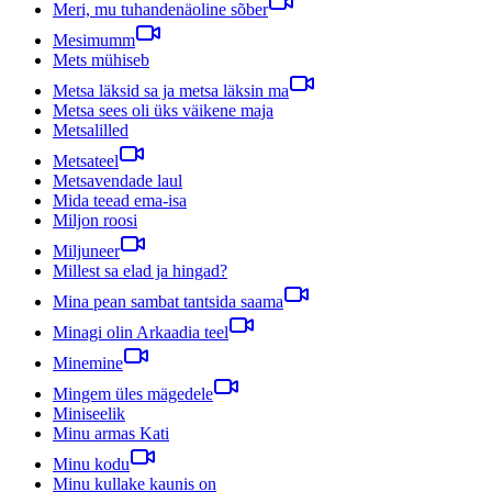
Meri, mu tuhandenäoline sõber
Mesimumm
Mets mühiseb
Metsa läksid sa ja metsa läksin ma
Metsa sees oli üks väikene maja
Metsalilled
Metsateel
Metsavendade laul
Mida teead ema-isa
Miljon roosi
Miljuneer
Millest sa elad ja hingad?
Mina pean sambat tantsida saama
Minagi olin Arkaadia teel
Minemine
Mingem üles mägedele
Miniseelik
Minu armas Kati
Minu kodu
Minu kullake kaunis on