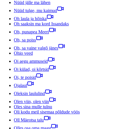
Nüüd jälle ma lähen
Nüüd tulge, mu kaimud
Oh laula ja hõiska
Oh saaksin ma kord Issandaks
Oh, punapea Meeri
Oh, sa poiss
Oh, sa vaine valgõ jänes
Ohio veed
Oi aegu ammuseid
Oi külad, oi kõrtsid
Oi, te poisid
Ojalaul
Oleksin laululind
Olen viin, olen viin
Oles sina mulle tulnu
Oli kodu meil sisemaa põldude vöös
Oll Mäeotsa talu
Olles osa oma maast