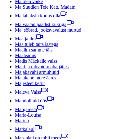
Ma olen väike
Ma Suudlen Teie Kätt, Madam
Ma tahaksin kodus olla
Ma vaatan paadist kiikriga
Ma, sõbrad, jooksvavalust murtud
Maa ja ilm
Maa tuleb täita lastega
Maailm samme täis
Maateadus
Madis Mäekalle valss
Maid ja rahvaid maha jättes
Majakavahi armuhüüd
Majakene mere ääres
Majesteet kefiir
Maleva Valss
Mandoliinid öös
Margareeta
Maria-Louisa
Marina
Matkalaul
Mats alati on tubli mees