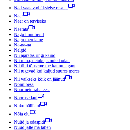
Nad vaatavad üksteise otsa…
Naer
Naer on terviseks
Naerata
Nagu linnutiivul
Nagu merelaine
Na-na-na
Nelgid
Nii ajaratas ringi käind
Nii mina, neiuke, sinule laulan
Nii tihti tõuseme me kannu tagant
Nii tugevad kui kaljud suures meres
Nii vaikseks kõik on jäänud
Nonnipesa
Noor neiu raha eest
Nooruse laul
Nuku hällilaul
Nõia elu
Nüüd ja edaspidi
Nüüd jälle ma lähen