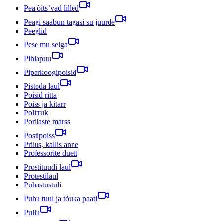
Pea õits’vad lilled
Peagi saabun tagasi su juurde
Peeglid
Pese mu selga
Pihlapuu
Piparkoogipoisid
Pistoda laul
Poisid ritta
Poiss ja kitarr
Politruk
Porilaste marss
Postipoiss
Priius, kallis anne
Professorite duett
Prostituudi laul
Protestilaul
Puhastustuli
Puhu tuul ja tõuka paati
Pullu