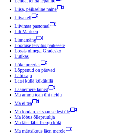
Lenda, lenda lepalind
Liisa, päikseline naine
Liivakell
Liivimaa pastoraal
Lili Marleen
Linnamäng
Looduse tervitus päikesele
Lossis nimega Gradesko
Lutikas
Lõke preerias
Lõppenud on päevad
Läbi saju
Lätsi küllä kükäkillä
Läänemere lained
Ma ammu tean üht neidu
Ma ei tea
Ma loodan, et saan sellest üle
Ma lõbus õllepruulija
Ma lätsi läbi Tsergo külä
Ma märtsikuus läen merele