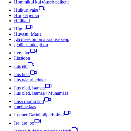
Hommikul kui tõuseb päikene
Hulkuri valss
Hurjala jenka
Hällilaul
Hümn
Hüvasti, Maria
Iga mees on oma saatuse sepp
Igaühes midagi on
Iive, iive
Illusioon
Ilus elu
Ilus hetk
Ilus naabrineiuke
Ilus oled, isamaa
Ilus oled, isamaa / Munamäel
Ilusa rõõmu laul
Imeline laas
Insener Garini hüperboloid
Isa, ära joo