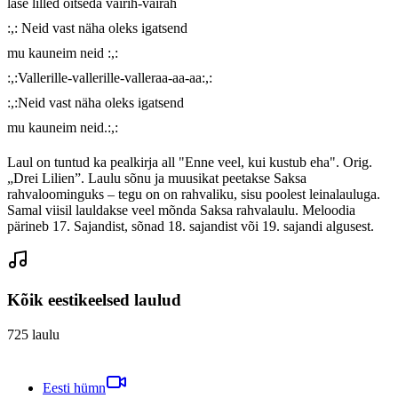
lase lilled õitseda vairih-vairah

:,: Neid vast näha oleks igatsend

mu kauneim neid :,:

:,:Vallerille-vallerille-valleraa-aa-aa:,:

:,:Neid vast näha oleks igatsend

mu kauneim neid.:,:
Laul on tuntud ka pealkirja all "Enne veel, kui kustub eha". Orig.
„Drei Lilien”. Laulu sõnu ja muusikat peetakse Saksa
rahvaloominguks – tegu on on rahvaliku, sisu poolest leinalauluga.
Samal viisil lauldakse veel mõnda Saksa rahvalaulu. Meloodia
pärineb 17. Sajandist, sõnad 18. sajandist või 19. sajandi algusest.
Kõik eestikeelsed laulud
725
laulu
Eesti hümn