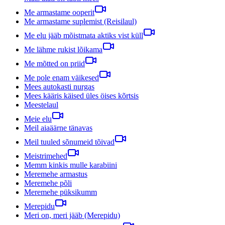
Me armastame ooperit
Me armastame suplemist (Reisilaul)
Me elu jääb mõistmata aktiks vist küll
Me lähme rukist lõikama
Me mõtted on priid
Me pole enam väikesed
Mees autokasti nurgas
Mees kääris käised üles öises kõrtsis
Meestelaul
Meie elu
Meil aiaäärne tänavas
Meil tuuled sõnumeid tõivad
Meistrimehed
Memm kinkis mulle karabiini
Meremehe armastus
Meremehe põli
Meremehe püksikumm
Merepidu
Meri on, meri jääb (Merepidu)