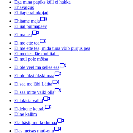
Ega mina papiks küll ei hakka
Ehavalgus
Ehitage rahukojad
Ehitame maja
Ei iial pulmapäev
Ei ma tea
Ei me ette tea
Ei me ette tea, mida tuua võib purjus pea
Ei meelest läe mul iial...
Ei mul pole mõisa
Ei ole veel ma selles eas
Ei ole üksi ükski maa
Ei saa me läbi Lätita
Ei saa mitte vaiki olla
Ei takista vallid
Eidekene ketrab
Eilne kallim
Ela hästi, mu kodumaa
Elas metsas muti-onu