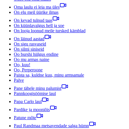
Oma laulu ei leia ma üles
On elu meil üürike ilmas
On kevad tulnud taas
On küünlavalgus hell ja soe
On looja loonud meile tursked kämblad
On läinud aastad
On sigu rasvaseid
On silmi siniseid
Oo burshi hiilgus endine
Oo mu armas naine
Oo, kuu!
Oo, Perperoone
Paista sa, kuldne kuu, minu armsamale
Palve
Pane tähele minu palumist
Pannkoogisöömise laul
Papa Carlo laul
Pardike ja mooniõis
Patune mõte
Paul Randmaa metsavendade salga hümn