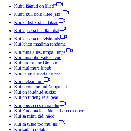
Kuhu jäänud on lilled?
Kuhu küll kõik lilled jäid?
Kui kallist kodust läksin
Kui lapsena lustilla luhal
Kui lapsena televisioonis
Kui lähen maailma rändama
Kui mina alles, umpa, umpa
Kui mina olin väiksekene
Kui mu isa kord ära suri
Kui mul mure kipub
Kui naine armastab meest
Kui oleksin tuul
Kui oleme joonud šampanjat
Kui on jõudnud sügise
Kui on tudeng reisi peal
Kui poissmees mina olin
Kui rändama läks üks naisemees noor
Kui sa minu tädi näed
Kui sa tuled too mul lilli
Kui sadam ootab