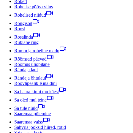
Robert
Rohelise põõsa vilus
Rohelised niidud
Rongisõit
Roosi
Rosalinda
Rublane ring
Rumm ja roheline madu
Rõõmsad päevad
Rõõmus üliõpilane
Rändaja laul
Rändaja õhtulaul
Röövlipealik Rinaldini
Sa haara kinni mu käest
Sa oled mul teine
Sa tule nüüd
Saaremaa põlemine
Saaremaa valss
Sahvris jooksid hiired, rotid
Saja aasta kestel