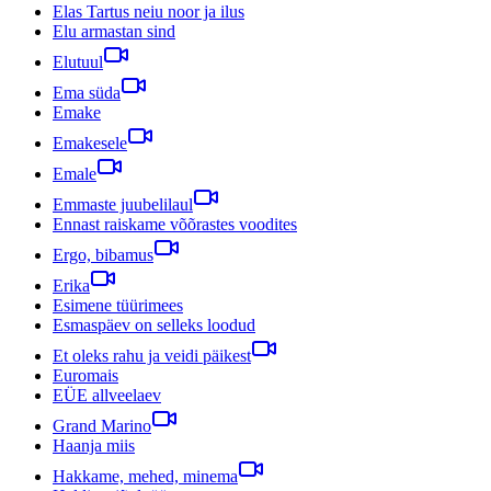
Elas Tartus neiu noor ja ilus
Elu armastan sind
Elutuul
Ema süda
Emake
Emakesele
Emale
Emmaste juubelilaul
Ennast raiskame võõrastes voodites
Ergo, bibamus
Erika
Esimene tüürimees
Esmaspäev on selleks loodud
Et oleks rahu ja veidi päikest
Euromais
EÜE allveelaev
Grand Marino
Haanja miis
Hakkame, mehed, minema