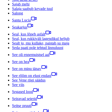
Sajab mehi
Salaja saabub kevade tuul
Salong
Santa Lucia
Seakarjus
Seal, kus lõpeb asfalt
Seal, kus rukkiväli lagendikul heljub
Sealt ju, mu kullake, paistab su maja
Seda paati pole tehtud linnuluust
See oli ennemuistsel aal
See on hea
See on minu tänav
See rõõm on elust endast
See Vene riigi säädus
See viis
Segased lood
Seiravad seierid
Seitse pruuti