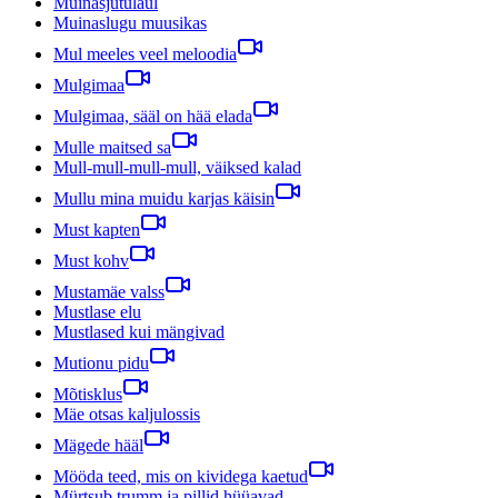
Muinasjutulaul
Muinaslugu muusikas
Mul meeles veel meloodia
Mulgimaa
Mulgimaa, sääl on hää elada
Mulle maitsed sa
Mull-mull-mull-mull, väiksed kalad
Mullu mina muidu karjas käisin
Must kapten
Must kohv
Mustamäe valss
Mustlase elu
Mustlased kui mängivad
Mutionu pidu
Mõtisklus
Mäe otsas kaljulossis
Mägede hääl
Mööda teed, mis on kividega kaetud
Mürtsub trumm ja pillid hüüavad