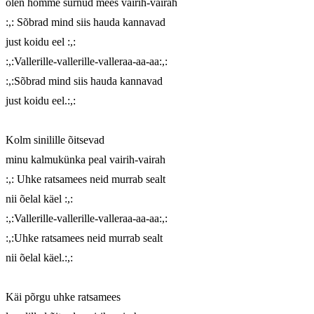
olen homme surnud mees vairih-vairah

:,: Sõbrad mind siis hauda kannavad

just koidu eel :,:

:,:Vallerille-vallerille-valleraa-aa-aa:,:

:,:Sõbrad mind siis hauda kannavad

just koidu eel.:,:

Kolm sinilille õitsevad

minu kalmukünka peal vairih-vairah

:,: Uhke ratsamees neid murrab sealt

nii õelal käel :,:

:,:Vallerille-vallerille-valleraa-aa-aa:,:

:,:Uhke ratsamees neid murrab sealt

nii õelal käel.:,:

Käi põrgu uhke ratsamees
