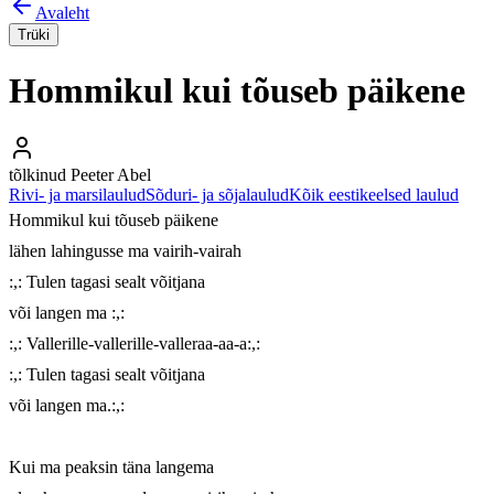
Avaleht
Trüki
Hommikul kui tõuseb päikene
tõlkinud Peeter Abel
Rivi- ja marsilaulud
Sõduri- ja sõjalaulud
Kõik eestikeelsed laulud
Hommikul kui tõuseb päikene

lähen lahingusse ma vairih-vairah

:,: Tulen tagasi sealt võitjana

või langen ma :,:

:,: Vallerille-vallerille-valleraa-aa-a:,:

:,: Tulen tagasi sealt võitjana

või langen ma.:,:

Kui ma peaksin täna langema
