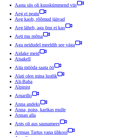
Aasta siis oli kuuskümmend viis
Aeg ei peatu
Aeg kaob, rõõmud jäävad
Aeg läheb, aga õnn ei kao
Aeti mu mõtsa
Aga neidudel meeldib see väga
Aidake meid
Aisakell
Aita mööda saata öö
Alati olen mina lustlik
Ali-Baba
Alpinist
Amarillo
Anna andeks
Anna, poiss, karikas mulle
Annan alla
Ants oli aus saunamees
Armsas Tartus vana ülikool