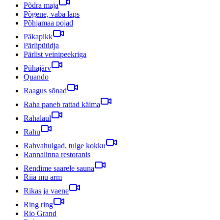
Põdra maja
Põgene, vaba laps
Põhjamaa pojad
Päkapikk
Pärlipüüdja
Pärlist veinipeekriga
Pühajärv
Quando
Raagus sõnad
Raha paneb rattad käima
Rahalaul
Rahu
Rahvahulgad, tulge kokku
Rannalinna restoranis
Rendime saarele sauna
Riia mu arm
Rikas ja vaene
Ring ring
Rio Grand