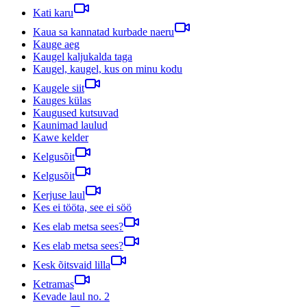
Kati karu
Kaua sa kannatad kurbade naeru
Kauge aeg
Kaugel kaljukalda taga
Kaugel, kaugel, kus on minu kodu
Kaugele siit
Kauges külas
Kaugused kutsuvad
Kaunimad laulud
Kawe kelder
Kelgusõit
Kelgusõit
Kerjuse laul
Kes ei tööta, see ei söö
Kes elab metsa sees?
Kes elab metsa sees?
Kesk õitsvaid lilla
Ketramas
Kevade laul no. 2