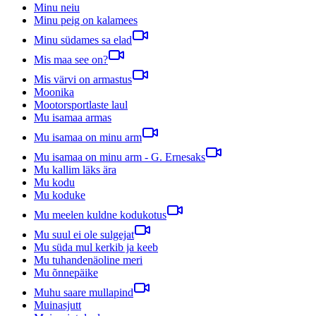
Minu neiu
Minu peig on kalamees
Minu südames sa elad
Mis maa see on?
Mis värvi on armastus
Moonika
Mootorsportlaste laul
Mu isamaa armas
Mu isamaa on minu arm
Mu isamaa on minu arm - G. Ernesaks
Mu kallim läks ära
Mu kodu
Mu koduke
Mu meelen kuldne kodukotus
Mu suul ei ole sulgejat
Mu süda mul kerkib ja keeb
Mu tuhandenäoline meri
Mu õnnepäike
Muhu saare mullapind
Muinasjutt