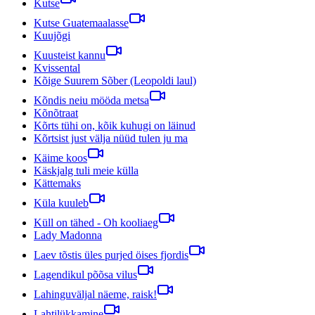
Kutse
Kutse Guatemaalasse
Kuujõgi
Kuusteist kannu
Kvissental
Kõige Suurem Sõber (Leopoldi laul)
Kõndis neiu mööda metsa
Kõnõtraat
Kõrts tühi on, kõik kuhugi on läinud
Kõrtsist just välja nüüd tulen ju ma
Käime koos
Käskjalg tuli meie külla
Kättemaks
Küla kuuleb
Küll on tähed - Oh kooliaeg
Lady Madonna
Laev tõstis üles purjed öises fjordis
Lagendikul põõsa vilus
Lahinguväljal näeme, raisk!
Lahtilükkamine