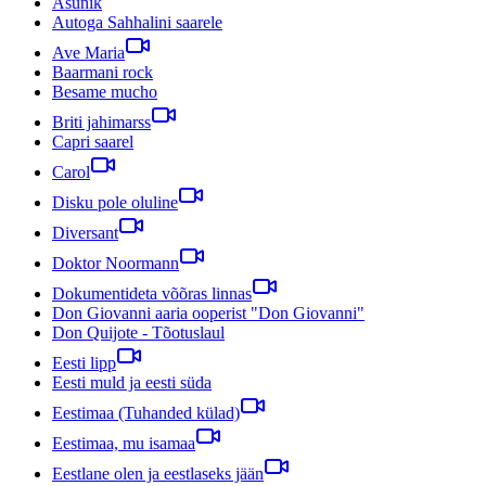
Asunik
Autoga Sahhalini saarele
Ave Maria
Baarmani rock
Besame mucho
Briti jahimarss
Capri saarel
Carol
Disku pole oluline
Diversant
Doktor Noormann
Dokumentideta võõras linnas
Don Giovanni aaria ooperist "Don Giovanni"
Don Quijote - Tõotuslaul
Eesti lipp
Eesti muld ja eesti süda
Eestimaa (Tuhanded külad)
Eestimaa, mu isamaa
Eestlane olen ja eestlaseks jään