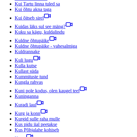
Kui Tartu linna tuled sa
Kui õhtu akna taga
Kui õitseb sirel
Kuidas läks sul see mäng?
Kuku sa kägu, kuldalindu
Kuldne õhtupäike
Kuldne õhtupäike - vahesalmiga
Kuldrannake
Kuli lugu
Kulla kutse
Kullast süda
Kummituste tund
Kungla rahvas
Kuni pole kodus, olen kaugel teel
Kuninganna
Kuradi laul
Kurg ja konn
Kurgid sulle raha mulle
Kus pidu iial peetakse
Kus Põhjalahe kohiseb