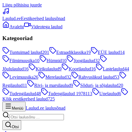
Liigu põhisisu juurde
Laulud.ee
Eestikeelsed laulusõnad
Avaleht
Videotega laulud
Kategooriad
Tuntuimad laulud
201
Estraadiklassika
19
EÜE laulud
14
Filmimuusika
10
Hümnid
10
Joogilaulud
32
Jõululaulud
16
Kirikulaulud
9
Koorilaulud
16
Lastelaulud
44
Levimuusika
26
Merelaulud
32
Rahvuslikud laulud
53
Regilaulud
11
Rivi- ja marsilaulud
9
Sõduri- ja sõjalaulud
20
Tudengilaulud
48
Tudengilaulud 1978
113
Unelaulud
6
Kõik eestikeelsed laulud
725
Laulud.ee laulusõnad
Menüü
Otsi