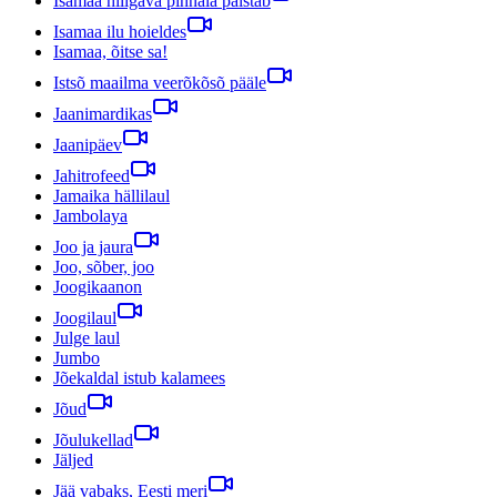
Isamaa hiilgava pinnala paistab
Isamaa ilu hoieldes
Isamaa, õitse sa!
Istsõ maailma veerõkõsõ pääle
Jaanimardikas
Jaanipäev
Jahitrofeed
Jamaika hällilaul
Jambolaya
Joo ja jaura
Joo, sõber, joo
Joogikaanon
Joogilaul
Julge laul
Jumbo
Jõekaldal istub kalamees
Jõud
Jõulukellad
Jäljed
Jää vabaks, Eesti meri