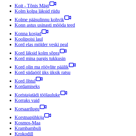
Koit - Tõnis Mägi
Kolm kolpa läksid riidu
Kolme pääsulinnu kohvik
Konn astus usinasti mööda teed
Konna kosjad
Koolipoisi laul
Kord elas mölder veski peal
Kord läksid kolm sõpra
Kord mina pargis tukkusin
Kord olin ma röövlite päälik
Kord südaööl üks üksik ratsu
Kord õhtul
Kordamiseks
Koristajatädi töölauluke
Korraks vaid
Korsaarilugu
Korstnapühkija
Kosmos-Maa
Krambambuli
Krokodill