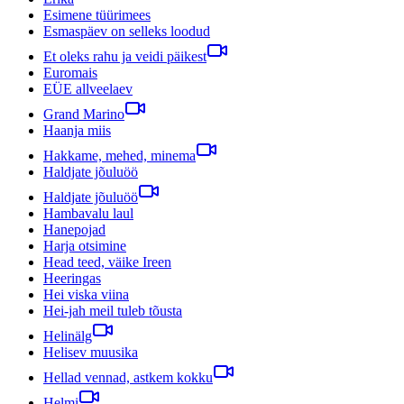
Esimene tüürimees
Esmaspäev on selleks loodud
Et oleks rahu ja veidi päikest
Euromais
EÜE allveelaev
Grand Marino
Haanja miis
Hakkame, mehed, minema
Haldjate jõuluöö
Haldjate jõuluöö
Hambavalu laul
Hanepojad
Harja otsimine
Head teed, väike Ireen
Heeringas
Hei viska viina
Hei-jah meil tuleb tõusta
Helinälg
Helisev muusika
Hellad vennad, astkem kokku
Helmi