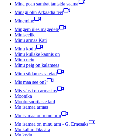
Mina pean sambat tantsida saama
Minagi olin Arkaadia teel
Minemine
Mingem üles mägedele
Miniseelik
Minu armas Kati
Minu kodu
Minu kullake kaunis on
Minu neiu
Minu peig on kalamees
Minu südames sa elad
Mis maa see on?
Mis värvi on armastus
Moonika
Mootorsportlaste laul
Mu isamaa armas
Mu isamaa on minu arm
Mu isamaa on minu arm - G. Ernesaks
Mu kallim läks ära
Mu kodu