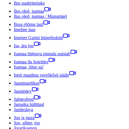
Ilus naabrineiuke
Ilus oled, isamaa
Ilus oled, isamaa / Munamäel
Ilusa rõõmu laul
Imeline laas
Insener Garini hüperboloid
Isa, ära joo
Isamaa hiilgava pinnala paistab
Isamaa ilu hoieldes
Isamaa, õitse sa!
Istsõ maailma veerõkõsõ pääle
Jaanimardikas
Jaanipäev
Jahitrofeed
Jamaika hällilaul
Jambolaya
Joo ja jaura
Joo, sõber, joo
Joogikaanon