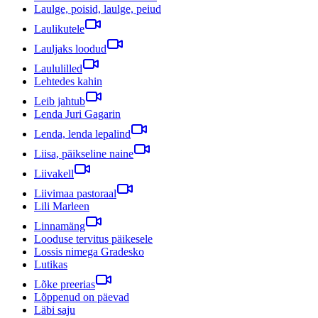
Laulge, poisid, laulge, peiud
Laulikutele
Lauljaks loodud
Laululilled
Lehtedes kahin
Leib jahtub
Lenda Juri Gagarin
Lenda, lenda lepalind
Liisa, päikseline naine
Liivakell
Liivimaa pastoraal
Lili Marleen
Linnamäng
Looduse tervitus päikesele
Lossis nimega Gradesko
Lutikas
Lõke preerias
Lõppenud on päevad
Läbi saju