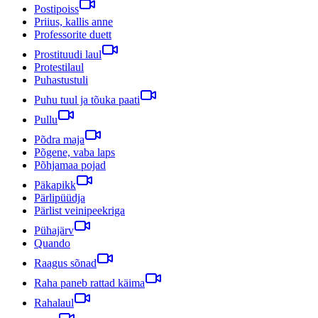
Postipoiss
Priius, kallis anne
Professorite duett
Prostituudi laul
Protestilaul
Puhastustuli
Puhu tuul ja tõuka paati
Pullu
Põdra maja
Põgene, vaba laps
Põhjamaa pojad
Päkapikk
Pärlipüüdja
Pärlist veinipeekriga
Pühajärv
Quando
Raagus sõnad
Raha paneb rattad käima
Rahalaul