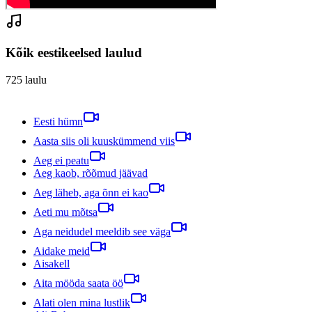
Kõik eestikeelsed laulud
725
laulu
Eesti hümn
Aasta siis oli kuuskümmend viis
Aeg ei peatu
Aeg kaob, rõõmud jäävad
Aeg läheb, aga õnn ei kao
Aeti mu mõtsa
Aga neidudel meeldib see väga
Aidake meid
Aisakell
Aita mööda saata öö
Alati olen mina lustlik