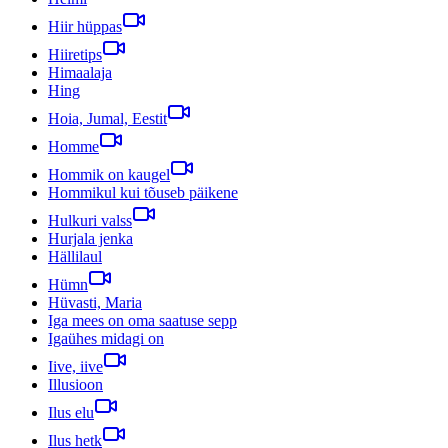
Hiir hüppas
Hiiretips
Himaalaja
Hing
Hoia, Jumal, Eestit
Homme
Hommik on kaugel
Hommikul kui tõuseb päikene
Hulkuri valss
Hurjala jenka
Hällilaul
Hümn
Hüvasti, Maria
Iga mees on oma saatuse sepp
Igaühes midagi on
Iive, iive
Illusioon
Ilus elu
Ilus hetk