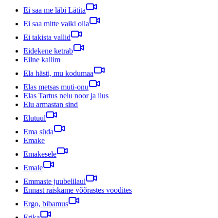
Ei saa me läbi Lätita
Ei saa mitte vaiki olla
Ei takista vallid
Eidekene ketrab
Eilne kallim
Ela hästi, mu kodumaa
Elas metsas muti-onu
Elas Tartus neiu noor ja ilus
Elu armastan sind
Elutuul
Ema süda
Emake
Emakesele
Emale
Emmaste juubelilaul
Ennast raiskame võõrastes voodites
Ergo, bibamus
Erika