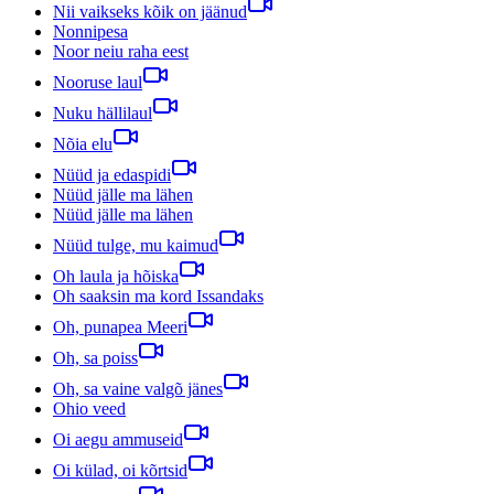
Nii vaikseks kõik on jäänud
Nonnipesa
Noor neiu raha eest
Nooruse laul
Nuku hällilaul
Nõia elu
Nüüd ja edaspidi
Nüüd jälle ma lähen
Nüüd jälle ma lähen
Nüüd tulge, mu kaimud
Oh laula ja hõiska
Oh saaksin ma kord Issandaks
Oh, punapea Meeri
Oh, sa poiss
Oh, sa vaine valgõ jänes
Ohio veed
Oi aegu ammuseid
Oi külad, oi kõrtsid