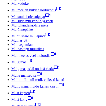
Mu koduke
Mu meelen kuldne kodukotus
Mu suul ei ole sulgejat
Mu süda mul kerkib ja keeb
Mu tuhandenäoline meri
Mu õnnepäike
Muhu saare mullapind
Muinasjutt
Muinasjutulaul
Muinaslugu muusikas
Mul meeles veel meloodia
Mulgimaa
Mulgimaa, sääl on hää elada
Mulle maitsed sa
Mull-mull-mull-mull, väiksed kalad
Mullu mina muidu karjas käisin
Must kapten
Must kohv