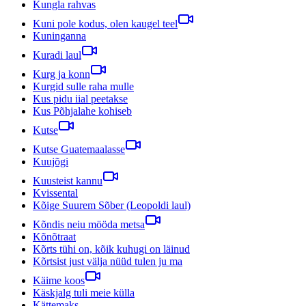
Kungla rahvas
Kuni pole kodus, olen kaugel teel
Kuninganna
Kuradi laul
Kurg ja konn
Kurgid sulle raha mulle
Kus pidu iial peetakse
Kus Põhjalahe kohiseb
Kutse
Kutse Guatemaalasse
Kuujõgi
Kuusteist kannu
Kvissental
Kõige Suurem Sõber (Leopoldi laul)
Kõndis neiu mööda metsa
Kõnõtraat
Kõrts tühi on, kõik kuhugi on läinud
Kõrtsist just välja nüüd tulen ju ma
Käime koos
Käskjalg tuli meie külla
Kättemaks