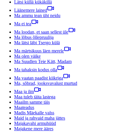
Lätsi küllä kükäkillä
Läänemere lained
Ma ammu tean üht neidu
Ma ei tea
Ma loodan, et saan sellest üle
Ma lõbus õllepruulija
Ma lätsi läbi Tsergo külä
Ma märtsikuus läen merele
Ma olen väike
Ma Suudlen Teie Kätt, Madam
Ma tahaksin kodus olla
Ma vaatan paadist kiikriga
Ma, sõbrad, jooksvavalust murtud
Maa ja ilm
Maa tuleb täita lastega
Maailm samme täis
Maateadus
Madis Mäekalle valss
Maid ja rahvaid maha jättes
Majakavahi armuhüüd
Majakene mere ääres