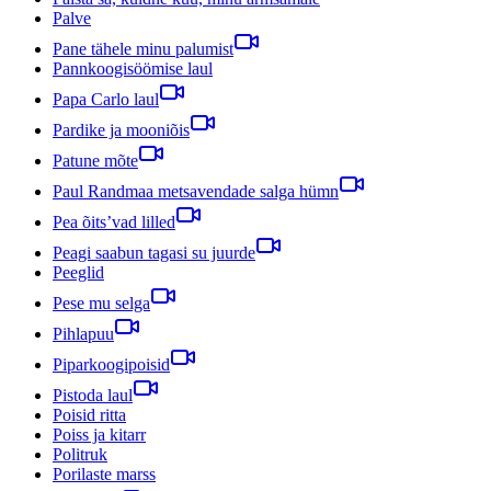
Palve
Pane tähele minu palumist
Pannkoogisöömise laul
Papa Carlo laul
Pardike ja mooniõis
Patune mõte
Paul Randmaa metsavendade salga hümn
Pea õits’vad lilled
Peagi saabun tagasi su juurde
Peeglid
Pese mu selga
Pihlapuu
Piparkoogipoisid
Pistoda laul
Poisid ritta
Poiss ja kitarr
Politruk
Porilaste marss