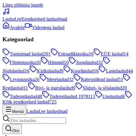
Liigu põhisisu juurde
Laulud.ee
Eestikeelsed laulusõnad
Avaleht
Videotega laulud
Kategooriad
Tuntuimad laulud
201
Estraadiklassika
19
EÜE laulud
14
Filmimuusika
10
Hümnid
10
Joogilaulud
32
Jõululaulud
16
Kirikulaulud
9
Koorilaulud
16
Lastelaulud
44
Levimuusika
26
Merelaulud
32
Rahvuslikud laulud
53
Regilaulud
11
Rivi- ja marsilaulud
9
Sõduri- ja sõjalaulud
20
Tudengilaulud
48
Tudengilaulud 1978
113
Unelaulud
6
Kõik eestikeelsed laulud
725
Laulud.ee laulusõnad
Menüü
Otsi