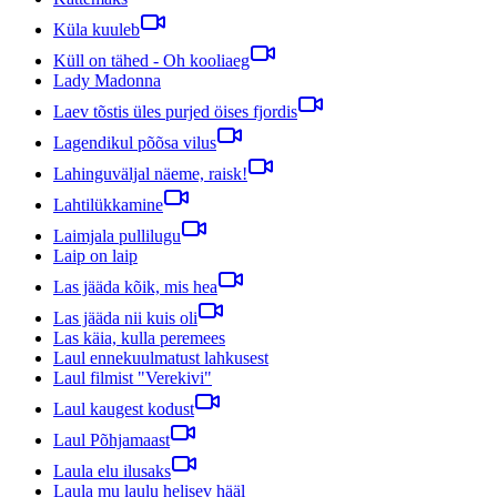
Küla kuuleb
Küll on tähed - Oh kooliaeg
Lady Madonna
Laev tõstis üles purjed öises fjordis
Lagendikul põõsa vilus
Lahinguväljal näeme, raisk!
Lahtilükkamine
Laimjala pullilugu
Laip on laip
Las jääda kõik, mis hea
Las jääda nii kuis oli
Las käia, kulla peremees
Laul ennekuulmatust lahkusest
Laul filmist "Verekivi"
Laul kaugest kodust
Laul Põhjamaast
Laula elu ilusaks
Laula mu laulu helisev hääl