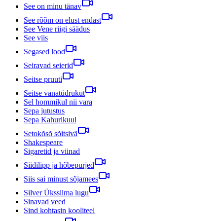
See on minu tänav
See rõõm on elust endast
See Vene riigi säädus
See viis
Segased lood
Seiravad seierid
Seitse pruuti
Seitse vanatüdrukut
Sel hommikul nii vara
Sepa jutustus
Sepa Kahurikuul
Setokõsõ sõitsivä
Shakespeare
Sigaretid ja viinad
Siidilipp ja hõbepurjed
Siis sai minust sõjamees
Silver Ükssilma lugu
Sinavad veed
Sind kohtasin kooliteel