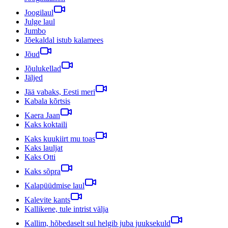
Joogilaul
Julge laul
Jumbo
Jõekaldal istub kalamees
Jõud
Jõulukellad
Jäljed
Jää vabaks, Eesti meri
Kabala kõrtsis
Kaera Jaan
Kaks koktaili
Kaks kuukiirt mu toas
Kaks lauljat
Kaks Otti
Kaks sõpra
Kalapüüdmise laul
Kalevite kants
Kallikene, tule intrist välja
Kallim, hõbedaselt sul helgib juba juuksekuld