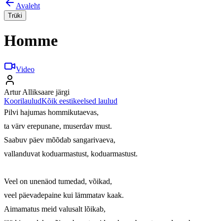
Avaleht
Trüki
Homme
Video
Artur Alliksaare järgi
Koorilaulud
Kõik eestikeelsed laulud
Pilvi hajumas hommikutaevas,

ta värv erepunane, muserdav must.

Saabuv päev mõõdab sangarivaeva,

vallanduvat koduarmastust, koduarmastust.

Veel on unenäod tumedad, võikad,

veel päevadepaine kui lämmatav kaak.

Aimamatus meid valusalt lõikab,
