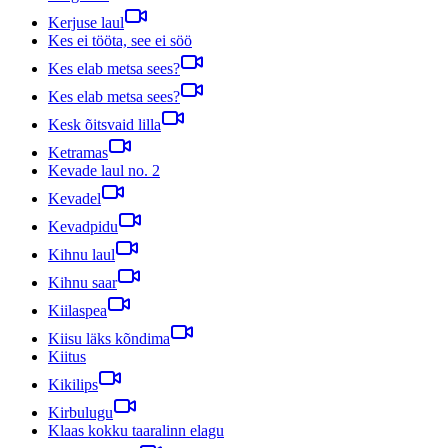
Kerjuse laul
Kes ei tööta, see ei söö
Kes elab metsa sees?
Kes elab metsa sees?
Kesk õitsvaid lilla
Ketramas
Kevade laul no. 2
Kevadel
Kevadpidu
Kihnu laul
Kihnu saar
Kiilaspea
Kiisu läks kõndima
Kiitus
Kikilips
Kirbulugu
Klaas kokku taaralinn elagu