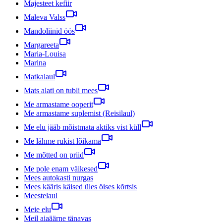
Majesteet kefiir
Maleva Valss
Mandoliinid öös
Margareeta
Maria-Louisa
Marina
Matkalaul
Mats alati on tubli mees
Me armastame ooperit
Me armastame suplemist (Reisilaul)
Me elu jääb mõistmata aktiks vist küll
Me lähme rukist lõikama
Me mõtted on priid
Me pole enam väikesed
Mees autokasti nurgas
Mees kääris käised üles öises kõrtsis
Meestelaul
Meie elu
Meil aiaäärne tänavas