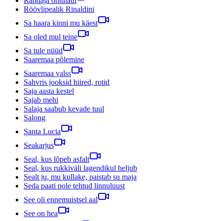
Rändaja õhtulaul
Röövlipealik Rinaldini
Sa haara kinni mu käest
Sa oled mul teine
Sa tule nüüd
Saaremaa põlemine
Saaremaa valss
Sahvris jooksid hiired, rotid
Saja aasta kestel
Sajab mehi
Salaja saabub kevade tuul
Salong
Santa Lucia
Seakarjus
Seal, kus lõpeb asfalt
Seal, kus rukkiväli lagendikul heljub
Sealt ju, mu kullake, paistab su maja
Seda paati pole tehtud linnuluust
See oli ennemuistsel aal
See on hea