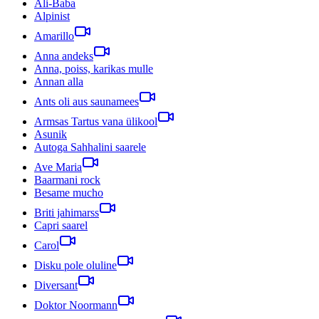
Ali-Baba
Alpinist
Amarillo
Anna andeks
Anna, poiss, karikas mulle
Annan alla
Ants oli aus saunamees
Armsas Tartus vana ülikool
Asunik
Autoga Sahhalini saarele
Ave Maria
Baarmani rock
Besame mucho
Briti jahimarss
Capri saarel
Carol
Disku pole oluline
Diversant
Doktor Noormann