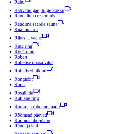
Rahu
Rahvahulgad, tulge kokku
Rannalinna restoranis
Rendime saarele sauna
Riia mu arm
Rikas ja vaene
Ring ring
Rio Grand
Robert
Rohelise põõsa vilus
Rohelised niidud
Rongisõit
Roosi
Rosalinda
Rublane ring
Rumm ja roheline madu
Rõõmsad päevad
Rõõmus üliõpilane
Rändaja laul