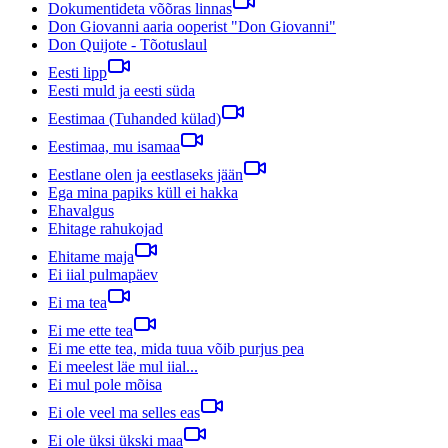
Dokumentideta võõras linnas
Don Giovanni aaria ooperist "Don Giovanni"
Don Quijote - Tõotuslaul
Eesti lipp
Eesti muld ja eesti süda
Eestimaa (Tuhanded külad)
Eestimaa, mu isamaa
Eestlane olen ja eestlaseks jään
Ega mina papiks küll ei hakka
Ehavalgus
Ehitage rahukojad
Ehitame maja
Ei iial pulmapäev
Ei ma tea
Ei me ette tea
Ei me ette tea, mida tuua võib purjus pea
Ei meelest läe mul iial...
Ei mul pole mõisa
Ei ole veel ma selles eas
Ei ole üksi ükski maa