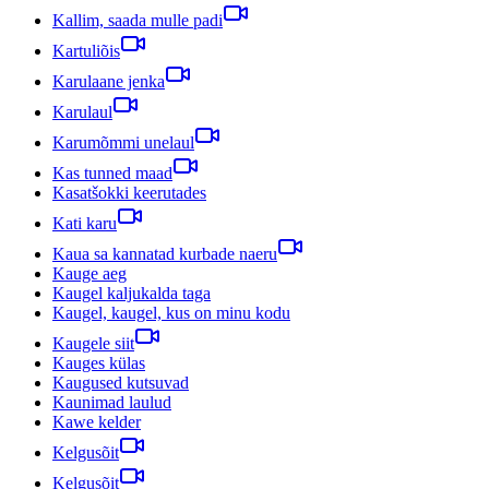
Kallim, saada mulle padi
Kartuliõis
Karulaane jenka
Karulaul
Karumõmmi unelaul
Kas tunned maad
Kasatšokki keerutades
Kati karu
Kaua sa kannatad kurbade naeru
Kauge aeg
Kaugel kaljukalda taga
Kaugel, kaugel, kus on minu kodu
Kaugele siit
Kauges külas
Kaugused kutsuvad
Kaunimad laulud
Kawe kelder
Kelgusõit
Kelgusõit