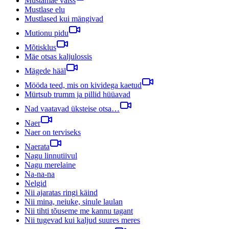
Mustamäe valss
Mustlase elu
Mustlased kui mängivad
Mutionu pidu
Mõtisklus
Mäe otsas kaljulossis
Mägede hääl
Mööda teed, mis on kividega kaetud
Mürtsub trumm ja pillid hüüavad
Nad vaatavad üksteise otsa…
Naer
Naer on terviseks
Naerata
Nagu linnutiivul
Nagu merelaine
Na-na-na
Nelgid
Nii ajaratas ringi käind
Nii mina, neiuke, sinule laulan
Nii tihti tõuseme me kannu tagant
Nii tugevad kui kaljud suures meres