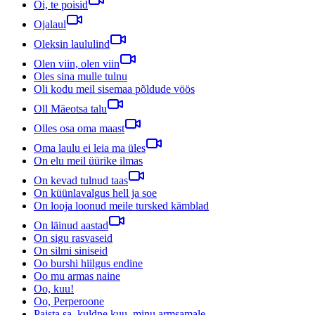
Oi, te poisid
Ojalaul
Oleksin laululind
Olen viin, olen viin
Oles sina mulle tulnu
Oli kodu meil sisemaa põldude vöös
Oll Mäeotsa talu
Olles osa oma maast
Oma laulu ei leia ma üles
On elu meil üürike ilmas
On kevad tulnud taas
On küünlavalgus hell ja soe
On looja loonud meile tursked kämblad
On läinud aastad
On sigu rasvaseid
On silmi siniseid
Oo burshi hiilgus endine
Oo mu armas naine
Oo, kuu!
Oo, Perperoone
Paista sa, kuldne kuu, minu armsamale