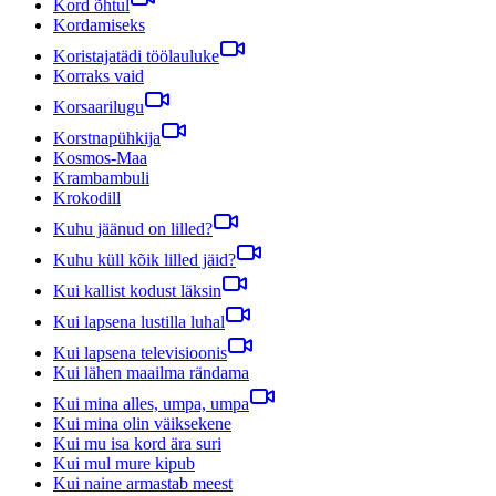
Kord õhtul
Kordamiseks
Koristajatädi töölauluke
Korraks vaid
Korsaarilugu
Korstnapühkija
Kosmos-Maa
Krambambuli
Krokodill
Kuhu jäänud on lilled?
Kuhu küll kõik lilled jäid?
Kui kallist kodust läksin
Kui lapsena lustilla luhal
Kui lapsena televisioonis
Kui lähen maailma rändama
Kui mina alles, umpa, umpa
Kui mina olin väiksekene
Kui mu isa kord ära suri
Kui mul mure kipub
Kui naine armastab meest