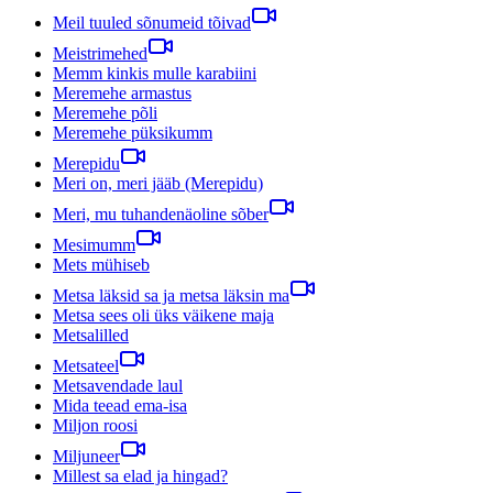
Meil tuuled sõnumeid tõivad
Meistrimehed
Memm kinkis mulle karabiini
Meremehe armastus
Meremehe põli
Meremehe püksikumm
Merepidu
Meri on, meri jääb (Merepidu)
Meri, mu tuhandenäoline sõber
Mesimumm
Mets mühiseb
Metsa läksid sa ja metsa läksin ma
Metsa sees oli üks väikene maja
Metsalilled
Metsateel
Metsavendade laul
Mida teead ema-isa
Miljon roosi
Miljuneer
Millest sa elad ja hingad?