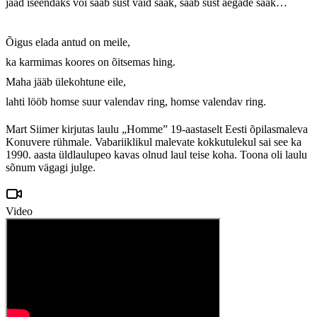
jääd iseendaks või saab sust vaid saak, saab sust aegade saak…

Õigus elada antud on meile,

ka karmimas koores on õitsemas hing.

Maha jääb ülekohtune eile,

lahti lööb homse suur valendav ring, homse valendav ring.
Mart Siimer kirjutas laulu „Homme” 19-aastaselt Eesti õpilasmaleva
Konuvere rühmale. Vabariiklikul malevate kokkutulekul sai see ka
1990. aasta üldlaulupeo kavas olnud laul teise koha. Toona oli laulu
sõnum vägagi julge.
Video