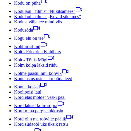
Kodu on püha
Kodulaul - filmist "Nukitsamees"
Kodulaul - filmist „Kevad südames”
Kodust välja tee mind viis
Kodusõda
Kogu elu on tee
Kohtumistund
Koit - Friedrich Kuhlbars
Koit - Tõnis Mägi
Kolm kolpa läksid riidu
Kolme pääsulinnu kohvik
Konn astus usinasti mööda teed
Konna kosjad
Koolipoisi laul
Kord elas mölder veski peal
Kord läksid kolm sõpra
Kord mina pargis tukkusin
Kord olin ma röövlite päälik
Kord südaööl üks üksik ratsu