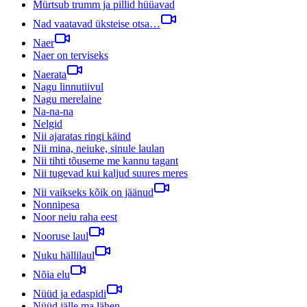
Mürtsub trumm ja pillid hüüavad
Nad vaatavad üksteise otsa…
Naer
Naer on terviseks
Naerata
Nagu linnutiivul
Nagu merelaine
Na-na-na
Nelgid
Nii ajaratas ringi käind
Nii mina, neiuke, sinule laulan
Nii tihti tõuseme me kannu tagant
Nii tugevad kui kaljud suures meres
Nii vaikseks kõik on jäänud
Nonnipesa
Noor neiu raha eest
Nooruse laul
Nuku hällilaul
Nõia elu
Nüüd ja edaspidi
Nüüd jälle ma lähen