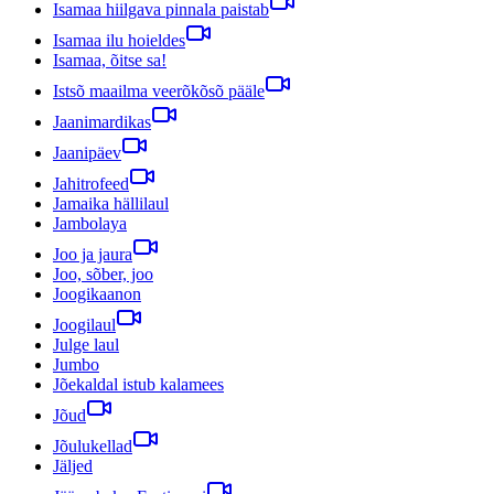
Isamaa hiilgava pinnala paistab
Isamaa ilu hoieldes
Isamaa, õitse sa!
Istsõ maailma veerõkõsõ pääle
Jaanimardikas
Jaanipäev
Jahitrofeed
Jamaika hällilaul
Jambolaya
Joo ja jaura
Joo, sõber, joo
Joogikaanon
Joogilaul
Julge laul
Jumbo
Jõekaldal istub kalamees
Jõud
Jõulukellad
Jäljed