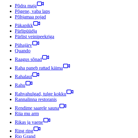
Põdra maja
Põgene, vaba laps
Põhjamaa pojad
Päkapikk
Pärlipüüdja
Pärlist veinipeekriga
Pühajärv
Quando
Raagus sõnad
Raha paneb rattad käima
Rahalaul
Rahu
Rahvahulgad, tulge kokku
Rannalinna restoranis
Rendime saarele sauna
Riia mu arm
Rikas ja vaene
Ring ring
Rio Grand