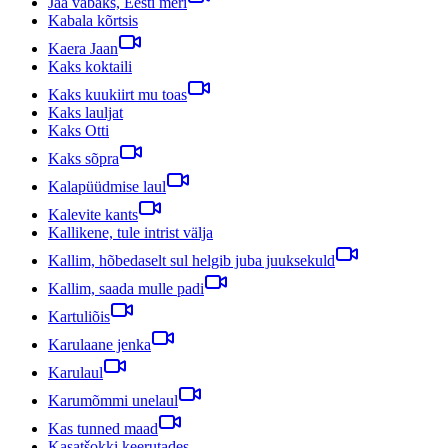
Jää vabaks, Eesti meri
Kabala kõrtsis
Kaera Jaan
Kaks koktaili
Kaks kuukiirt mu toas
Kaks lauljat
Kaks Otti
Kaks sõpra
Kalapüüdmise laul
Kalevite kants
Kallikene, tule intrist välja
Kallim, hõbedaselt sul helgib juba juuksekuld
Kallim, saada mulle padi
Kartuliõis
Karulaane jenka
Karulaul
Karumõmmi unelaul
Kas tunned maad
Kasatšokki keerutades