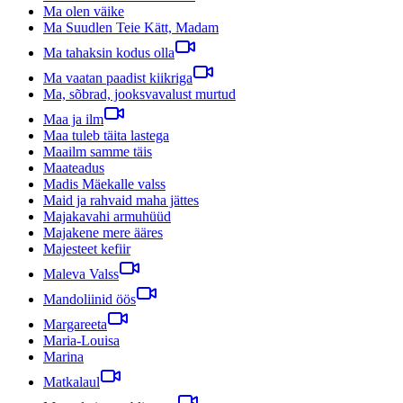
Ma olen väike
Ma Suudlen Teie Kätt, Madam
Ma tahaksin kodus olla
Ma vaatan paadist kiikriga
Ma, sõbrad, jooksvavalust murtud
Maa ja ilm
Maa tuleb täita lastega
Maailm samme täis
Maateadus
Madis Mäekalle valss
Maid ja rahvaid maha jättes
Majakavahi armuhüüd
Majakene mere ääres
Majesteet kefiir
Maleva Valss
Mandoliinid öös
Margareeta
Maria-Louisa
Marina
Matkalaul