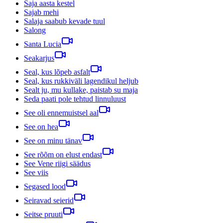
Saja aasta kestel
Sajab mehi
Salaja saabub kevade tuul
Salong
Santa Lucia
Seakarjus
Seal, kus lõpeb asfalt
Seal, kus rukkiväli lagendikul heljub
Sealt ju, mu kullake, paistab su maja
Seda paati pole tehtud linnuluust
See oli ennemuistsel aal
See on hea
See on minu tänav
See rõõm on elust endast
See Vene riigi säädus
See viis
Segased lood
Seiravad seierid
Seitse pruuti