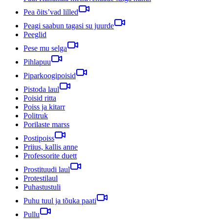
Pea õits’vad lilled
Peagi saabun tagasi su juurde
Peeglid
Pese mu selga
Pihlapuu
Piparkoogipoisid
Pistoda laul
Poisid ritta
Poiss ja kitarr
Politruk
Porilaste marss
Postipoiss
Priius, kallis anne
Professorite duett
Prostituudi laul
Protestilaul
Puhastustuli
Puhu tuul ja tõuka paati
Pullu