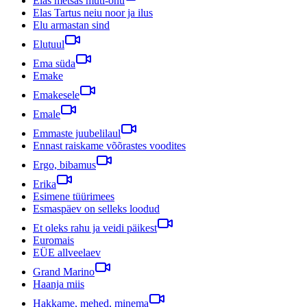
Elas metsas muti-onu
Elas Tartus neiu noor ja ilus
Elu armastan sind
Elutuul
Ema süda
Emake
Emakesele
Emale
Emmaste juubelilaul
Ennast raiskame võõrastes voodites
Ergo, bibamus
Erika
Esimene tüürimees
Esmaspäev on selleks loodud
Et oleks rahu ja veidi päikest
Euromais
EÜE allveelaev
Grand Marino
Haanja miis
Hakkame, mehed, minema