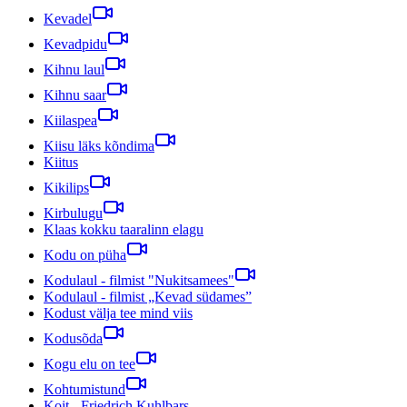
Kevadel
Kevadpidu
Kihnu laul
Kihnu saar
Kiilaspea
Kiisu läks kõndima
Kiitus
Kikilips
Kirbulugu
Klaas kokku taaralinn elagu
Kodu on püha
Kodulaul - filmist "Nukitsamees"
Kodulaul - filmist „Kevad südames”
Kodust välja tee mind viis
Kodusõda
Kogu elu on tee
Kohtumistund
Koit - Friedrich Kuhlbars