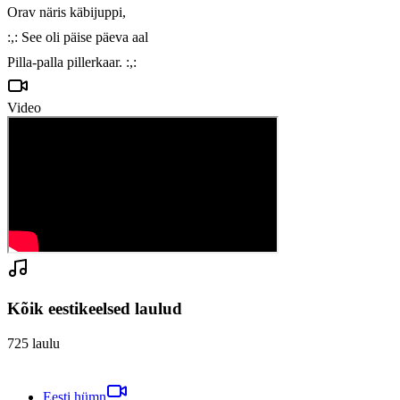
Orav näris käbijuppi,

:,: See oli päise päeva aal

Pilla-palla pillerkaar. :,:
Video
Kõik eestikeelsed laulud
725
laulu
Eesti hümn