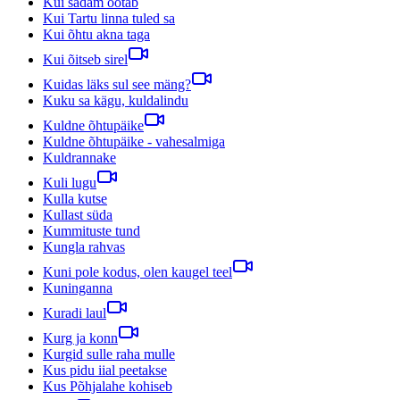
Kui sadam ootab
Kui Tartu linna tuled sa
Kui õhtu akna taga
Kui õitseb sirel
Kuidas läks sul see mäng?
Kuku sa kägu, kuldalindu
Kuldne õhtupäike
Kuldne õhtupäike - vahesalmiga
Kuldrannake
Kuli lugu
Kulla kutse
Kullast süda
Kummituste tund
Kungla rahvas
Kuni pole kodus, olen kaugel teel
Kuninganna
Kuradi laul
Kurg ja konn
Kurgid sulle raha mulle
Kus pidu iial peetakse
Kus Põhjalahe kohiseb