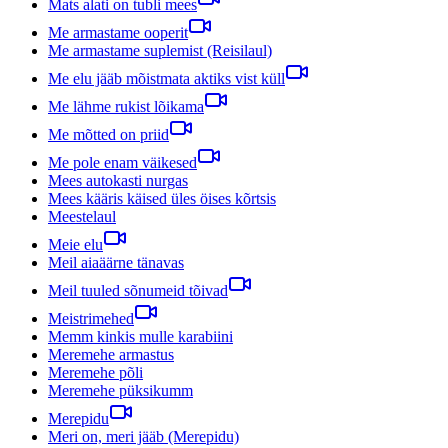
Mats alati on tubli mees
Me armastame ooperit
Me armastame suplemist (Reisilaul)
Me elu jääb mõistmata aktiks vist küll
Me lähme rukist lõikama
Me mõtted on priid
Me pole enam väikesed
Mees autokasti nurgas
Mees kääris käised üles öises kõrtsis
Meestelaul
Meie elu
Meil aiaäärne tänavas
Meil tuuled sõnumeid tõivad
Meistrimehed
Memm kinkis mulle karabiini
Meremehe armastus
Meremehe põli
Meremehe püksikumm
Merepidu
Meri on, meri jääb (Merepidu)