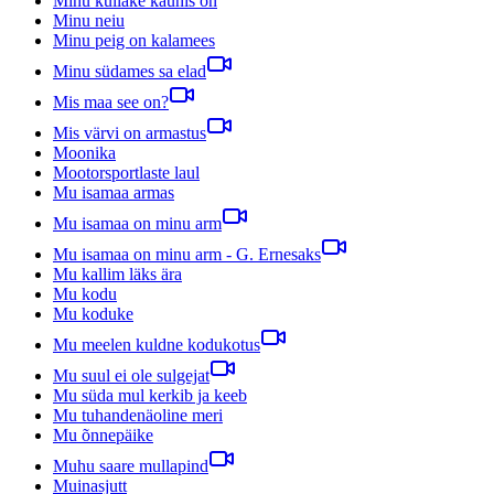
Minu kullake kaunis on
Minu neiu
Minu peig on kalamees
Minu südames sa elad
Mis maa see on?
Mis värvi on armastus
Moonika
Mootorsportlaste laul
Mu isamaa armas
Mu isamaa on minu arm
Mu isamaa on minu arm - G. Ernesaks
Mu kallim läks ära
Mu kodu
Mu koduke
Mu meelen kuldne kodukotus
Mu suul ei ole sulgejat
Mu süda mul kerkib ja keeb
Mu tuhandenäoline meri
Mu õnnepäike
Muhu saare mullapind
Muinasjutt