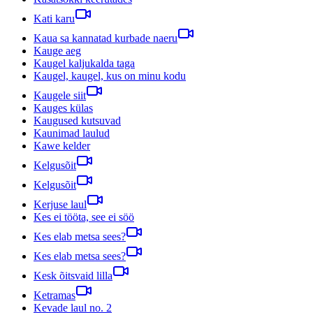
Kati karu
Kaua sa kannatad kurbade naeru
Kauge aeg
Kaugel kaljukalda taga
Kaugel, kaugel, kus on minu kodu
Kaugele siit
Kauges külas
Kaugused kutsuvad
Kaunimad laulud
Kawe kelder
Kelgusõit
Kelgusõit
Kerjuse laul
Kes ei tööta, see ei söö
Kes elab metsa sees?
Kes elab metsa sees?
Kesk õitsvaid lilla
Ketramas
Kevade laul no. 2