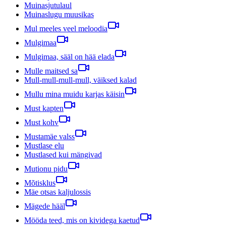
Muinasjutulaul
Muinaslugu muusikas
Mul meeles veel meloodia
Mulgimaa
Mulgimaa, sääl on hää elada
Mulle maitsed sa
Mull-mull-mull-mull, väiksed kalad
Mullu mina muidu karjas käisin
Must kapten
Must kohv
Mustamäe valss
Mustlase elu
Mustlased kui mängivad
Mutionu pidu
Mõtisklus
Mäe otsas kaljulossis
Mägede hääl
Mööda teed, mis on kividega kaetud