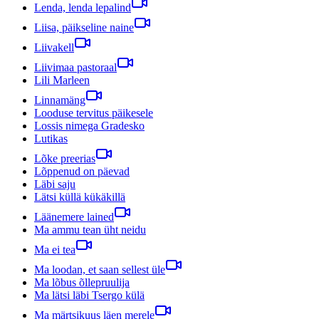
Lenda, lenda lepalind
Liisa, päikseline naine
Liivakell
Liivimaa pastoraal
Lili Marleen
Linnamäng
Looduse tervitus päikesele
Lossis nimega Gradesko
Lutikas
Lõke preerias
Lõppenud on päevad
Läbi saju
Lätsi küllä kükäkillä
Läänemere lained
Ma ammu tean üht neidu
Ma ei tea
Ma loodan, et saan sellest üle
Ma lõbus õllepruulija
Ma lätsi läbi Tsergo külä
Ma märtsikuus läen merele