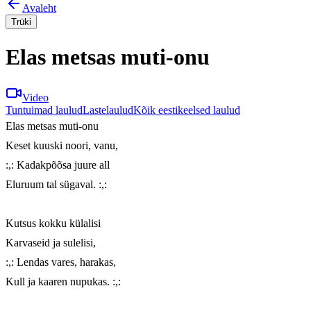
Avaleht
Trüki
Elas metsas muti-onu
Video
Tuntuimad laulud
Lastelaulud
Kõik eestikeelsed laulud
Elas metsas muti-onu

Keset kuuski noori, vanu,

:,: Kadakpõõsa juure all

Eluruum tal sügaval. :,:

Kutsus kokku külalisi

Karvaseid ja sulelisi,

:,: Lendas vares, harakas,

Kull ja kaaren nupukas. :,:
