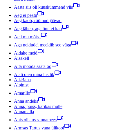
Aasta siis oli kuuskümmend viis
Aeg ei peatu
Aeg kaob, rõõmud jäävad
Aeg läheb, aga õnn ei kao
Aeti mu mõtsa
Aga neidudel meeldib see väga
Aidake meid
Aisakell
Aita mööda saata öö
Alati olen mina lustlik
Ali-Baba
Alpinist
Amarillo
Anna andeks
Anna, poiss, karikas mulle
Annan alla
Ants oli aus saunamees
Armsas Tartus vana ülikool