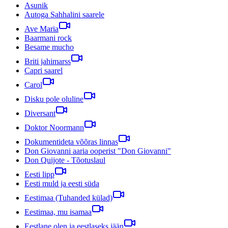
Asunik
Autoga Sahhalini saarele
Ave Maria
Baarmani rock
Besame mucho
Briti jahimarss
Capri saarel
Carol
Disku pole oluline
Diversant
Doktor Noormann
Dokumentideta võõras linnas
Don Giovanni aaria ooperist "Don Giovanni"
Don Quijote - Tõotuslaul
Eesti lipp
Eesti muld ja eesti süda
Eestimaa (Tuhanded külad)
Eestimaa, mu isamaa
Eestlane olen ja eestlaseks jään