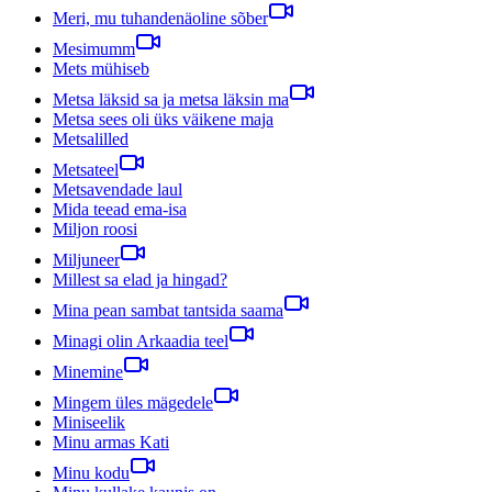
Meri, mu tuhandenäoline sõber
Mesimumm
Mets mühiseb
Metsa läksid sa ja metsa läksin ma
Metsa sees oli üks väikene maja
Metsalilled
Metsateel
Metsavendade laul
Mida teead ema-isa
Miljon roosi
Miljuneer
Millest sa elad ja hingad?
Mina pean sambat tantsida saama
Minagi olin Arkaadia teel
Minemine
Mingem üles mägedele
Miniseelik
Minu armas Kati
Minu kodu