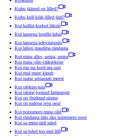
Krokodill
Kuhu jäänud on lilled?
Kuhu küll kõik lilled jäid?
Kui kallist kodust läksin
Kui lapsena lustilla luhal
Kui lapsena televisioonis
Kui lähen maailma rändama
Kui mina alles, umpa, umpa
Kui mina olin väiksekene
Kui mu isa kord ära suri
Kui mul mure kipub
Kui naine armastab meest
Kui oleksin tuul
Kui oleme joonud šampanjat
Kui on jõudnud sügise
Kui on tudeng reisi peal
Kui poissmees mina olin
Kui rändama läks üks naisemees noor
Kui sa minu tädi näed
Kui sa tuled too mul lilli