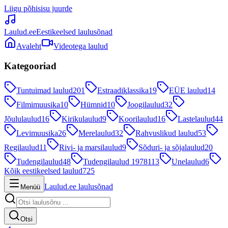
Liigu põhisisu juurde
Laulud.ee
Eestikeelsed laulusõnad
Avaleht
Videotega laulud
Kategooriad
Tuntuimad laulud
201
Estraadiklassika
19
EÜE laulud
14
Filmimuusika
10
Hümnid
10
Joogilaulud
32
Jõululaulud
16
Kirikulaulud
9
Koorilaulud
16
Lastelaulud
44
Levimuusika
26
Merelaulud
32
Rahvuslikud laulud
53
Regilaulud
11
Rivi- ja marsilaulud
9
Sõduri- ja sõjalaulud
20
Tudengilaulud
48
Tudengilaulud 1978
113
Unelaulud
6
Kõik eestikeelsed laulud
725
Laulud.ee laulusõnad
Menüü
Otsi