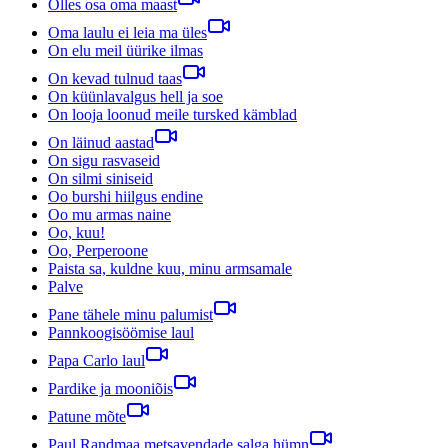
Olles osa oma maast
Oma laulu ei leia ma üles
On elu meil üürike ilmas
On kevad tulnud taas
On küünlavalgus hell ja soe
On looja loonud meile tursked kämblad
On läinud aastad
On sigu rasvaseid
On silmi siniseid
Oo burshi hiilgus endine
Oo mu armas naine
Oo, kuu!
Oo, Perperoone
Paista sa, kuldne kuu, minu armsamale
Palve
Pane tähele minu palumist
Pannkoogisöömise laul
Papa Carlo laul
Pardike ja mooniõis
Patune mõte
Paul Randmaa metsavendade salga hümn