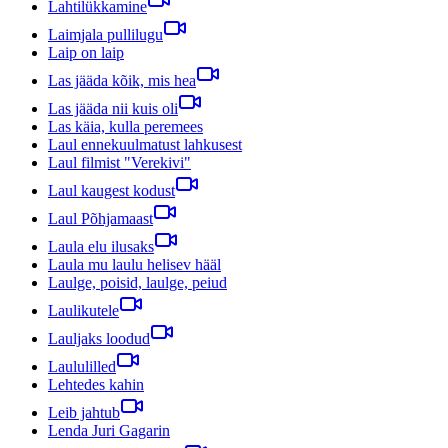
Lahtilükkamine
Laimjala pullilugu
Laip on laip
Las jääda kõik, mis hea
Las jääda nii kuis oli
Las käia, kulla peremees
Laul ennekuulmatust lahkusest
Laul filmist "Verekivi"
Laul kaugest kodust
Laul Põhjamaast
Laula elu ilusaks
Laula mu laulu helisev hääl
Laulge, poisid, laulge, peiud
Laulikutele
Lauljaks loodud
Laululilled
Lehtedes kahin
Leib jahtub
Lenda Juri Gagarin