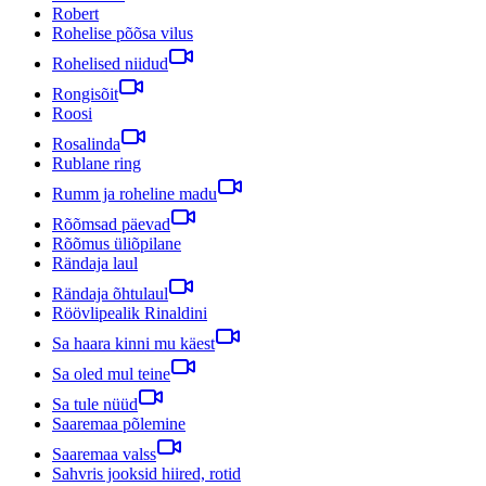
Robert
Rohelise põõsa vilus
Rohelised niidud
Rongisõit
Roosi
Rosalinda
Rublane ring
Rumm ja roheline madu
Rõõmsad päevad
Rõõmus üliõpilane
Rändaja laul
Rändaja õhtulaul
Röövlipealik Rinaldini
Sa haara kinni mu käest
Sa oled mul teine
Sa tule nüüd
Saaremaa põlemine
Saaremaa valss
Sahvris jooksid hiired, rotid