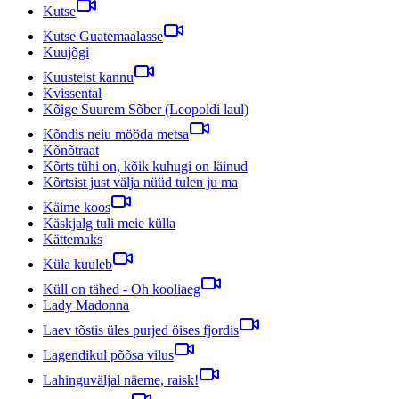
Kutse
Kutse Guatemaalasse
Kuujõgi
Kuusteist kannu
Kvissental
Kõige Suurem Sõber (Leopoldi laul)
Kõndis neiu mööda metsa
Kõnõtraat
Kõrts tühi on, kõik kuhugi on läinud
Kõrtsist just välja nüüd tulen ju ma
Käime koos
Käskjalg tuli meie külla
Kättemaks
Küla kuuleb
Küll on tähed - Oh kooliaeg
Lady Madonna
Laev tõstis üles purjed öises fjordis
Lagendikul põõsa vilus
Lahinguväljal näeme, raisk!