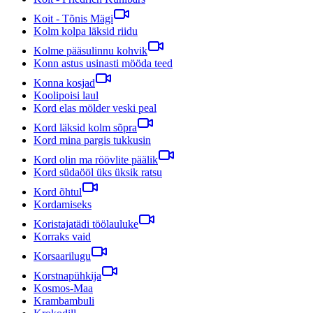
Koit - Tõnis Mägi
Kolm kolpa läksid riidu
Kolme pääsulinnu kohvik
Konn astus usinasti mööda teed
Konna kosjad
Koolipoisi laul
Kord elas mölder veski peal
Kord läksid kolm sõpra
Kord mina pargis tukkusin
Kord olin ma röövlite päälik
Kord südaööl üks üksik ratsu
Kord õhtul
Kordamiseks
Koristajatädi töölauluke
Korraks vaid
Korsaarilugu
Korstnapühkija
Kosmos-Maa
Krambambuli