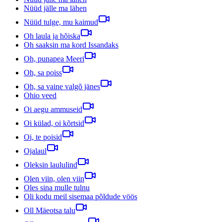
Nüüd jälle ma lähen
Nüüd tulge, mu kaimud
Oh laula ja hõiska
Oh saaksin ma kord Issandaks
Oh, punapea Meeri
Oh, sa poiss
Oh, sa vaine valgõ jänes
Ohio veed
Oi aegu ammuseid
Oi külad, oi kõrtsid
Oi, te poisid
Ojalaul
Oleksin laululind
Olen viin, olen viin
Oles sina mulle tulnu
Oli kodu meil sisemaa põldude vöös
Oll Mäeotsa talu