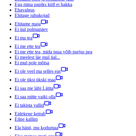
Ega mina papiks küll ei hakka
Ehavalgus
Ehitage rahukojad
Ehitame maja
Ei iial pulmapäev
Ei ma tea
Ei me ette tea
Ei me ette tea, mida tuua võib purjus pea
Ei meelest läe mul iial...
Ei mul pole mõisa
Ei ole veel ma selles eas
Ei ole üksi ükski maa
Ei saa me läbi Lätita
Ei saa mitte vaiki olla
Ei takista vallid
Eidekene ketrab
Eilne kallim
Ela hästi, mu kodumaa