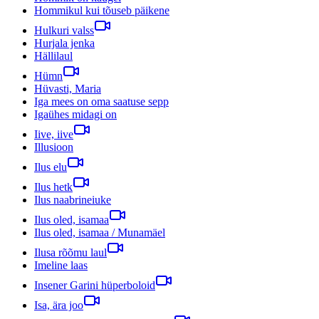
Hommikul kui tõuseb päikene
Hulkuri valss
Hurjala jenka
Hällilaul
Hümn
Hüvasti, Maria
Iga mees on oma saatuse sepp
Igaühes midagi on
Iive, iive
Illusioon
Ilus elu
Ilus hetk
Ilus naabrineiuke
Ilus oled, isamaa
Ilus oled, isamaa / Munamäel
Ilusa rõõmu laul
Imeline laas
Insener Garini hüperboloid
Isa, ära joo