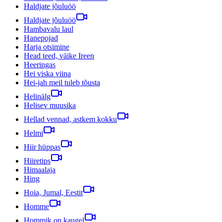
Haldjate jõuluöö
Haldjate jõuluöö
Hambavalu laul
Hanepojad
Harja otsimine
Head teed, väike Ireen
Heeringas
Hei viska viina
Hei-jah meil tuleb tõusta
Helinälg
Helisev muusika
Hellad vennad, astkem kokku
Helmi
Hiir hüppas
Hiiretips
Himaalaja
Hing
Hoia, Jumal, Eestit
Homme
Hommik on kaugel