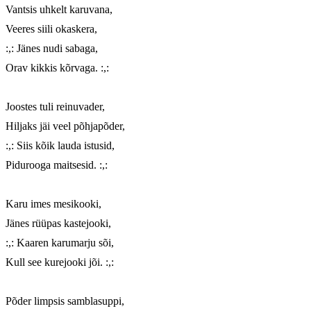
Vantsis uhkelt karuvana,

Veeres siili okaskera,

:,: Jänes nudi sabaga,

Orav kikkis kõrvaga. :,:

Joostes tuli reinuvader,

Hiljaks jäi veel põhjapõder,

:,: Siis kõik lauda istusid,

Pidurooga maitsesid. :,:

Karu imes mesikooki,

Jänes rüüpas kastejooki,

:,: Kaaren karumarju sõi,

Kull see kurejooki jõi. :,:

Põder limpsis samblasuppi,
