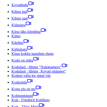
Kevadpidu
Kihnu laul
Kihnu saar
Kiilaspea
Kiisu läks kõndima
Kiitus
Kikilips
Kirbulugu
Klaas kokku taaralinn elagu
Kodu on püha
Kodulaul - filmist "Nukitsamees"
Kodulaul - filmist „Kevad südames”
Kodust välja tee mind viis
Kodusõda
Kogu elu on tee
Kohtumistund
Koit - Friedrich Kuhlbars
Koit - Tõnis Mägi