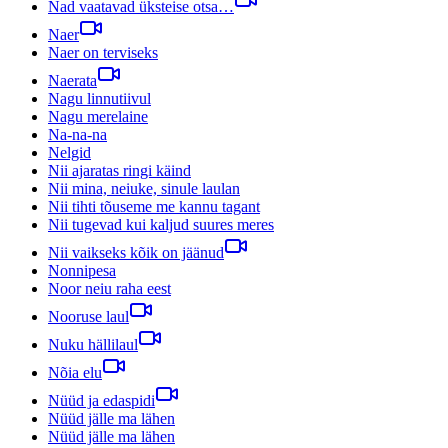
Nad vaatavad üksteise otsa…
Naer
Naer on terviseks
Naerata
Nagu linnutiivul
Nagu merelaine
Na-na-na
Nelgid
Nii ajaratas ringi käind
Nii mina, neiuke, sinule laulan
Nii tihti tõuseme me kannu tagant
Nii tugevad kui kaljud suures meres
Nii vaikseks kõik on jäänud
Nonnipesa
Noor neiu raha eest
Nooruse laul
Nuku hällilaul
Nõia elu
Nüüd ja edaspidi
Nüüd jälle ma lähen
Nüüd jälle ma lähen