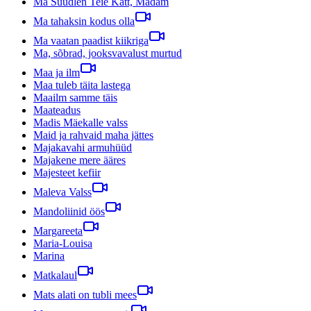
Ma Suudlen Teie Kätt, Madam
Ma tahaksin kodus olla
Ma vaatan paadist kiikriga
Ma, sõbrad, jooksvavalust murtud
Maa ja ilm
Maa tuleb täita lastega
Maailm samme täis
Maateadus
Madis Mäekalle valss
Maid ja rahvaid maha jättes
Majakavahi armuhüüd
Majakene mere ääres
Majesteet kefiir
Maleva Valss
Mandoliinid öös
Margareeta
Maria-Louisa
Marina
Matkalaul
Mats alati on tubli mees