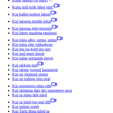
Kuhu jäänud on lilled?
Kuhu küll kõik lilled jäid?
Kui kallist kodust läksin
Kui lapsena lustilla luhal
Kui lapsena televisioonis
Kui lähen maailma rändama
Kui mina alles, umpa, umpa
Kui mina olin väiksekene
Kui mu isa kord ära suri
Kui mul mure kipub
Kui naine armastab meest
Kui oleksin tuul
Kui oleme joonud šampanjat
Kui on jõudnud sügise
Kui on tudeng reisi peal
Kui poissmees mina olin
Kui rändama läks üks naisemees noor
Kui sa minu tädi näed
Kui sa tuled too mul lilli
Kui sadam ootab
Kui Tartu linna tuled sa