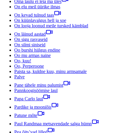
Oma laulu ei leia ma üles
On elu meil üürike ilmas
On kevad tulnud taas
On küünlavalgus hell ja soe
On looja loonud meile tursked kämblad
On läinud aastad
On sigu rasvaseid
On silmi siniseid
Oo burshi hiilgus endine
Oo mu armas naine
Oo, kuu!
Oo, Perperoone
Paista sa, kuldne kuu, minu armsamale
Palve
Pane tähele minu palumist
Pannkoogisöömise laul
Papa Carlo laul
Pardike ja mooniõis
Patune mõte
Paul Randmaa metsavendade salga hümn
Pea õits’vad lilled