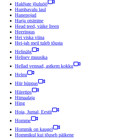
Haldjate jõuluöö
Hambavalu laul
Hanepojad
Harja otsimine
Head teed, väike Ireen
Heeringas
Hei viska viina
Hei-jah meil tuleb tõusta
Helinälg
Helisev muusika
Hellad vennad, astkem kokku
Helmi
Hiir hüppas
Hiiretips
Himaalaja
Hing
Hoia, Jumal, Eestit
Homme
Hommik on kaugel
Hommikul kui tõuseb päikene