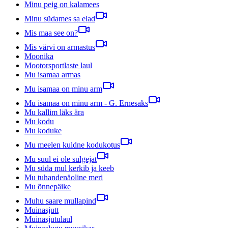
Minu peig on kalamees
Minu südames sa elad
Mis maa see on?
Mis värvi on armastus
Moonika
Mootorsportlaste laul
Mu isamaa armas
Mu isamaa on minu arm
Mu isamaa on minu arm - G. Ernesaks
Mu kallim läks ära
Mu kodu
Mu koduke
Mu meelen kuldne kodukotus
Mu suul ei ole sulgejat
Mu süda mul kerkib ja keeb
Mu tuhandenäoline meri
Mu õnnepäike
Muhu saare mullapind
Muinasjutt
Muinasjutulaul