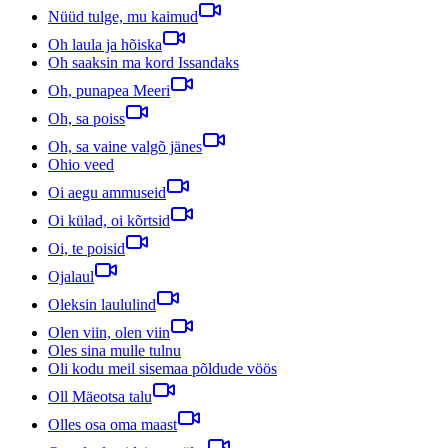
Nüüd tulge, mu kaimud
Oh laula ja hõiska
Oh saaksin ma kord Issandaks
Oh, punapea Meeri
Oh, sa poiss
Oh, sa vaine valgõ jänes
Ohio veed
Oi aegu ammuseid
Oi külad, oi kõrtsid
Oi, te poisid
Ojalaul
Oleksin laululind
Olen viin, olen viin
Oles sina mulle tulnu
Oli kodu meil sisemaa põldude vöös
Oll Mäeotsa talu
Olles osa oma maast