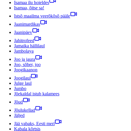
Isamaa ilu hoieldes
Isamaa, õitse sa!
Istsõ maailma veerõkõsõ pääle
Jaanimardikas
Jaanipäev
Jahitrofeed
Jamaika hällilaul
Jambolaya
Joo ja jaura
Joo, sõber, joo
Joogikaanon
Joogilaul
Julge laul
Jumbo
Jõekaldal istub kalamees
Jõud
Jõulukellad
Jäljed
Jää vabaks, Eesti meri
Kabala kõrtsis