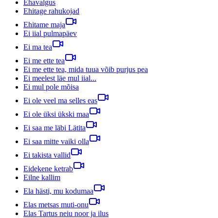
Ehavalgus
Ehitage rahukojad
Ehitame maja
Ei iial pulmapäev
Ei ma tea
Ei me ette tea
Ei me ette tea, mida tuua võib purjus pea
Ei meelest läe mul iial...
Ei mul pole mõisa
Ei ole veel ma selles eas
Ei ole üksi ükski maa
Ei saa me läbi Lätita
Ei saa mitte vaiki olla
Ei takista vallid
Eidekene ketrab
Eilne kallim
Ela hästi, mu kodumaa
Elas metsas muti-onu
Elas Tartus neiu noor ja ilus