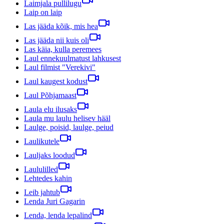
Laimjala pullilugu
Laip on laip
Las jääda kõik, mis hea
Las jääda nii kuis oli
Las käia, kulla peremees
Laul ennekuulmatust lahkusest
Laul filmist "Verekivi"
Laul kaugest kodust
Laul Põhjamaast
Laula elu ilusaks
Laula mu laulu helisev hääl
Laulge, poisid, laulge, peiud
Laulikutele
Lauljaks loodud
Laululilled
Lehtedes kahin
Leib jahtub
Lenda Juri Gagarin
Lenda, lenda lepalind