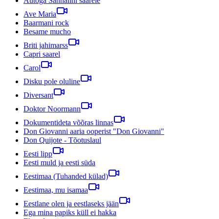
Autoga Sahhalini saarele
Ave Maria
Baarmani rock
Besame mucho
Briti jahimarss
Capri saarel
Carol
Disku pole oluline
Diversant
Doktor Noormann
Dokumentideta võõras linnas
Don Giovanni aaria ooperist "Don Giovanni"
Don Quijote - Tõotuslaul
Eesti lipp
Eesti muld ja eesti süda
Eestimaa (Tuhanded külad)
Eestimaa, mu isamaa
Eestlane olen ja eestlaseks jään
Ega mina papiks küll ei hakka