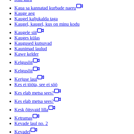
Kaua sa kannatad kurbade naeru
Kauge aeg
Kaugel kaljukalda taga
Kaugel, kaugel, kus on minu kodu
Kaugele siit
Kauges külas
Kaugused kutsuvad
Kaunimad laulud
Kawe kelder
Kelgusõit
Kelgusõit
Kerjuse laul
Kes ei tööta, see ei söö
Kes elab metsa sees?
Kes elab metsa sees?
Kesk õitsvaid lilla
Ketramas
Kevade laul no. 2
Kevadel