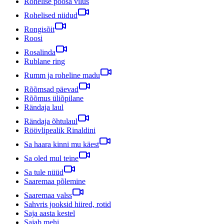
Rohelise põõsa vilus
Rohelised niidud
Rongisõit
Roosi
Rosalinda
Rublane ring
Rumm ja roheline madu
Rõõmsad päevad
Rõõmus üliõpilane
Rändaja laul
Rändaja õhtulaul
Röövlipealik Rinaldini
Sa haara kinni mu käest
Sa oled mul teine
Sa tule nüüd
Saaremaa põlemine
Saaremaa valss
Sahvris jooksid hiired, rotid
Saja aasta kestel
Sajab mehi