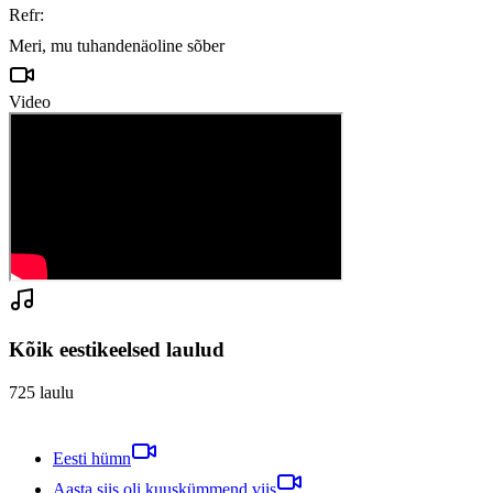
Refr:

Meri, mu tuhandenäoline sõber
Video
Kõik eestikeelsed laulud
725
laulu
Eesti hümn
Aasta siis oli kuuskümmend viis