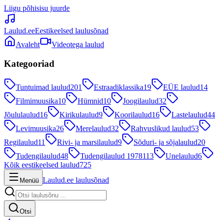
Liigu põhisisu juurde
Laulud.ee
Eestikeelsed laulusõnad
Avaleht
Videotega laulud
Kategooriad
Tuntuimad laulud
201
Estraadiklassika
19
EÜE laulud
14
Filmimuusika
10
Hümnid
10
Joogilaulud
32
Jõululaulud
16
Kirikulaulud
9
Koorilaulud
16
Lastelaulud
44
Levimuusika
26
Merelaulud
32
Rahvuslikud laulud
53
Regilaulud
11
Rivi- ja marsilaulud
9
Sõduri- ja sõjalaulud
20
Tudengilaulud
48
Tudengilaulud 1978
113
Unelaulud
6
Kõik eestikeelsed laulud
725
Laulud.ee laulusõnad
Menüü
Otsi