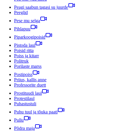
Peagi saabun tagasi su juurde
Peeglid
Pese mu selga
Pihlapuu
Piparkoogipoisid
Pistoda laul
Poisid ritta
Poiss ja kitarr
Politruk
Porilaste marss
Postipoiss
Priius, kallis anne
Professorite duett
Prostituudi laul
Protestilaul
Puhastustuli
Puhu tuul ja tõuka paati
Pullu
Põdra maja