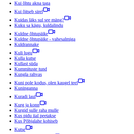
Kui õhtu akna taga
Kui õitseb sirel
Kuidas läks sul see mäng?
Kuku sa kägu, kuldalindu
Kuldne õhtupäike
Kuldne õhtupäike - vahesalmiga
Kuldrannake
Kuli lugu
Kulla kutse
Kullast süda
Kummituste tund
Kungla rahvas
Kuni pole kodus, olen kaugel teel
Kuninganna
Kuradi laul
Kurg ja konn
Kurgid sulle raha mulle
Kus pidu iial peetakse
Kus Põhjalahe kohiseb
Kutse