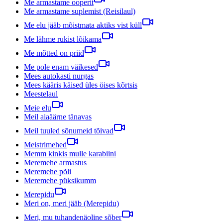
Me armastame ooperit
Me armastame suplemist (Reisilaul)
Me elu jääb mõistmata aktiks vist küll
Me lähme rukist lõikama
Me mõtted on priid
Me pole enam väikesed
Mees autokasti nurgas
Mees kääris käised üles öises kõrtsis
Meestelaul
Meie elu
Meil aiaäärne tänavas
Meil tuuled sõnumeid tõivad
Meistrimehed
Memm kinkis mulle karabiini
Meremehe armastus
Meremehe põli
Meremehe püksikumm
Merepidu
Meri on, meri jääb (Merepidu)
Meri, mu tuhandenäoline sõber