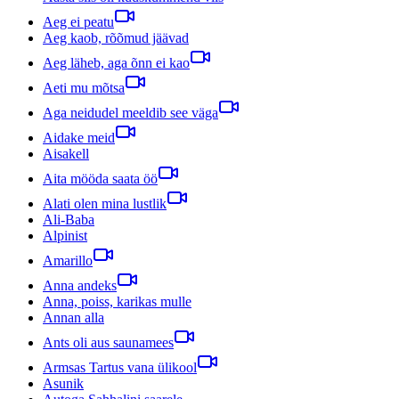
Aeg ei peatu
Aeg kaob, rõõmud jäävad
Aeg läheb, aga õnn ei kao
Aeti mu mõtsa
Aga neidudel meeldib see väga
Aidake meid
Aisakell
Aita mööda saata öö
Alati olen mina lustlik
Ali-Baba
Alpinist
Amarillo
Anna andeks
Anna, poiss, karikas mulle
Annan alla
Ants oli aus saunamees
Armsas Tartus vana ülikool
Asunik