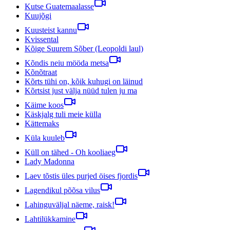
Kutse Guatemaalasse
Kuujõgi
Kuusteist kannu
Kvissental
Kõige Suurem Sõber (Leopoldi laul)
Kõndis neiu mööda metsa
Kõnõtraat
Kõrts tühi on, kõik kuhugi on läinud
Kõrtsist just välja nüüd tulen ju ma
Käime koos
Käskjalg tuli meie külla
Kättemaks
Küla kuuleb
Küll on tähed - Oh kooliaeg
Lady Madonna
Laev tõstis üles purjed öises fjordis
Lagendikul põõsa vilus
Lahinguväljal näeme, raisk!
Lahtilükkamine