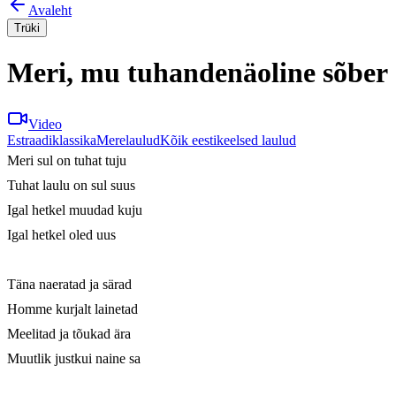
Avaleht
Trüki
Meri, mu tuhandenäoline sõber
Video
Estraadiklassika
Merelaulud
Kõik eestikeelsed laulud
Meri sul on tuhat tuju

Tuhat laulu on sul suus

Igal hetkel muudad kuju

Igal hetkel oled uus

Täna naeratad ja särad

Homme kurjalt lainetad

Meelitad ja tõukad ära

Muutlik justkui naine sa
