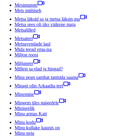
Mesimumm
Mets mühiseb
Metsa läksid sa ja metsa läksin ma
Metsa sees oli üks väikene maja
Metsalilled
Metsateel
Metsavendade laul
Mida teead ema-isa
Miljon roosi
Miljuneer
Millest sa elad ja hingad?
Mina pean sambat tantsida saama
Minagi olin Arkaadia teel
Minemine
Mingem üles mägedele
Miniseelik
Minu armas Kati
Minu kodu
Minu kullake kaunis on
Minu neiu