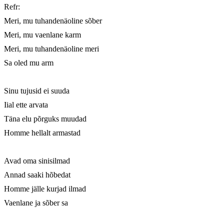
Refr:

Meri, mu tuhandenäoline sõber

Meri, mu vaenlane karm

Meri, mu tuhandenäoline meri

Sa oled mu arm

Sinu tujusid ei suuda

Iial ette arvata

Täna elu põrguks muudad

Homme hellalt armastad

Avad oma sinisilmad

Annad saaki hõbedat

Homme jälle kurjad ilmad

Vaenlane ja sõber sa
