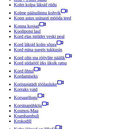
Kolm kolpa läksid riidu
Kolme pääsulinnu kohvik
Konn astus usinasti mööda teed
Konna kosjad
Koolipoisi laul
Kord elas mölder veski peal
Kord läksid kolm sõpra
Kord mina pargis tukkusin
Kord olin ma röövlite päälik
Kord südaööl üks üksik ratsu
Kord õhtul
Kordamiseks
Koristajatädi töölauluke
Korraks vaid
Korsaarilugu
Korstnapühkija
Kosmos-Maa
Krambambuli
Krokodill