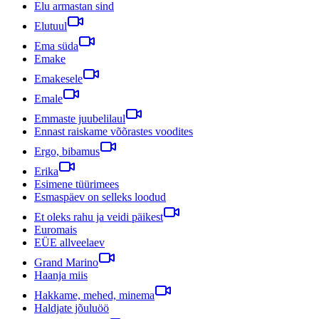
Elu armastan sind
Elutuul
Ema süda
Emake
Emakesele
Emale
Emmaste juubelilaul
Ennast raiskame võõrastes voodites
Ergo, bibamus
Erika
Esimene tüürimees
Esmaspäev on selleks loodud
Et oleks rahu ja veidi päikest
Euromais
EÜE allveelaev
Grand Marino
Haanja miis
Hakkame, mehed, minema
Haldjate jõuluöö