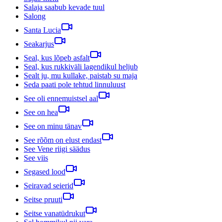
Salaja saabub kevade tuul
Salong
Santa Lucia
Seakarjus
Seal, kus lõpeb asfalt
Seal, kus rukkiväli lagendikul heljub
Sealt ju, mu kullake, paistab su maja
Seda paati pole tehtud linnuluust
See oli ennemuistsel aal
See on hea
See on minu tänav
See rõõm on elust endast
See Vene riigi säädus
See viis
Segased lood
Seiravad seierid
Seitse pruuti
Seitse vanatüdrukut