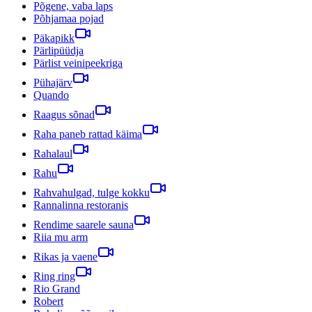
Põgene, vaba laps
Põhjamaa pojad
Päkapikk
Pärlipüüdja
Pärlist veinipeekriga
Pühajärv
Quando
Raagus sõnad
Raha paneb rattad käima
Rahalaul
Rahu
Rahvahulgad, tulge kokku
Rannalinna restoranis
Rendime saarele sauna
Riia mu arm
Rikas ja vaene
Ring ring
Rio Grand
Robert