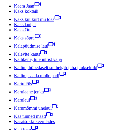
Kaera Jaan
Kaks koktaili
Kaks kuukiirt mu toas
Kaks lauljat
Kaks Otti
Kaks sõpra
Kalapüüdmise laul
Kalevite kants
Kallikene, tule intrist välja
Kallim, hõbedaselt sul helgib juba juuksekuld
Kallim, saada mulle padi
Kartuliõis
Karulaane jenka
Karulaul
Karumõmmi unelaul
Kas tunned maad
Kasatšokki keerutades
Kati karu