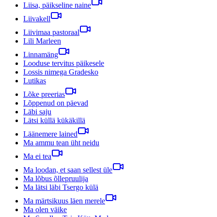
Liisa, päikseline naine
Liivakell
Liivimaa pastoraal
Lili Marleen
Linnamäng
Looduse tervitus päikesele
Lossis nimega Gradesko
Lutikas
Lõke preerias
Lõppenud on päevad
Läbi saju
Lätsi küllä kükäkillä
Läänemere lained
Ma ammu tean üht neidu
Ma ei tea
Ma loodan, et saan sellest üle
Ma lõbus õllepruulija
Ma lätsi läbi Tsergo külä
Ma märtsikuus läen merele
Ma olen väike