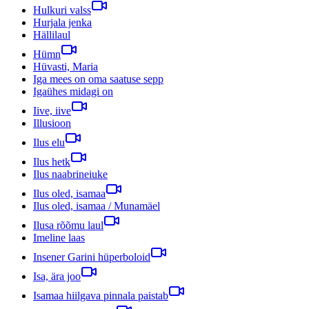
Hulkuri valss
Hurjala jenka
Hällilaul
Hümn
Hüvasti, Maria
Iga mees on oma saatuse sepp
Igaühes midagi on
Iive, iive
Illusioon
Ilus elu
Ilus hetk
Ilus naabrineiuke
Ilus oled, isamaa
Ilus oled, isamaa / Munamäel
Ilusa rõõmu laul
Imeline laas
Insener Garini hüperboloid
Isa, ära joo
Isamaa hiilgava pinnala paistab