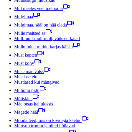
Muinaslugu muusikas
Mul meeles veel meloodia
Mulgimaa
Mulgimaa, sääl on hää elada
Mulle maitsed sa
Mull-mull-mull-mull, väiksed kalad
Mullu mina muidu karjas käisin
Must kapten
Must kohv
Mustamäe valss
Mustlase elu
Mustlased kui mängivad
Mutionu pidu
Mõtisklus
Mäe otsas kaljulossis
Mägede hääl
Mööda teed, mis on kividega kaetud
Mürtsub trumm ja pillid hüüavad