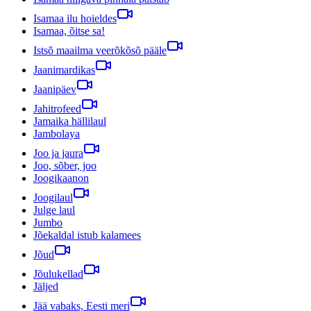
Isamaa ilu hoieldes
Isamaa, õitse sa!
Istsõ maailma veerõkõsõ pääle
Jaanimardikas
Jaanipäev
Jahitrofeed
Jamaika hällilaul
Jambolaya
Joo ja jaura
Joo, sõber, joo
Joogikaanon
Joogilaul
Julge laul
Jumbo
Jõekaldal istub kalamees
Jõud
Jõulukellad
Jäljed
Jää vabaks, Eesti meri