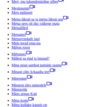
Meri, mu tuhandenäoline sõber
Mesimumm
Mets mühiseb
Metsa läksid sa ja metsa läksin ma
Metsa sees oli üks väikene maja
Metsalilled
Metsateel
Metsavendade laul
Mida teead ema-isa
Miljon roosi
Miljuneer
Millest sa elad ja hingad?
Mina pean sambat tantsida saama
Minagi olin Arkaadia teel
Minemine
Mingem üles mägedele
Miniseelik
Minu armas Kati
Minu kodu
Minu kullake kaunis on