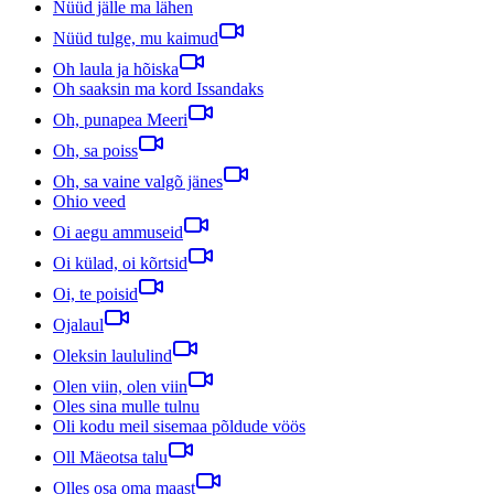
Nüüd jälle ma lähen
Nüüd tulge, mu kaimud
Oh laula ja hõiska
Oh saaksin ma kord Issandaks
Oh, punapea Meeri
Oh, sa poiss
Oh, sa vaine valgõ jänes
Ohio veed
Oi aegu ammuseid
Oi külad, oi kõrtsid
Oi, te poisid
Ojalaul
Oleksin laululind
Olen viin, olen viin
Oles sina mulle tulnu
Oli kodu meil sisemaa põldude vöös
Oll Mäeotsa talu
Olles osa oma maast