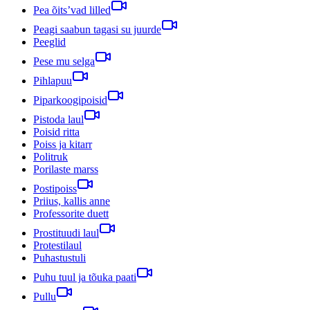
Pea õits’vad lilled
Peagi saabun tagasi su juurde
Peeglid
Pese mu selga
Pihlapuu
Piparkoogipoisid
Pistoda laul
Poisid ritta
Poiss ja kitarr
Politruk
Porilaste marss
Postipoiss
Priius, kallis anne
Professorite duett
Prostituudi laul
Protestilaul
Puhastustuli
Puhu tuul ja tõuka paati
Pullu