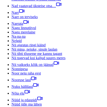
Nad vaatavad üksteise otsa…
Naer
Naer on terviseks
Naerata
Nagu linnutiivul
Nagu merelaine
Na-na-na
Nelgid
Nii ajaratas ringi käind
Nii mina, neiuke, sinule laulan
Nii tihti tõuseme me kannu tagant
Nii tugevad kui kaljud suures meres
Nii vaikseks kõik on jäänud
Nonnipesa
Noor neiu raha eest
Nooruse laul
Nuku hällilaul
Nõia elu
Nüüd ja edaspidi
Nüüd jälle ma lähen