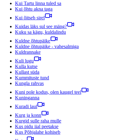
Kui Tartu linna tuled sa
Kui õhtu akna taga
Kui õitseb sirel
Kuidas läks sul see mäng?
Kuku sa kägu, kuldalindu
Kuldne õhtupäike
Kuldne õhtupäike - vahesalmiga
Kuldrannake
Kuli lugu
Kulla kutse
Kullast süda
Kummituste tund
Kungla rahvas
Kuni pole kodus, olen kaugel teel
Kuninganna
Kuradi laul
Kurg ja konn
Kurgid sulle raha mulle
Kus pidu iial peetakse
Kus Põhjalahe kohiseb