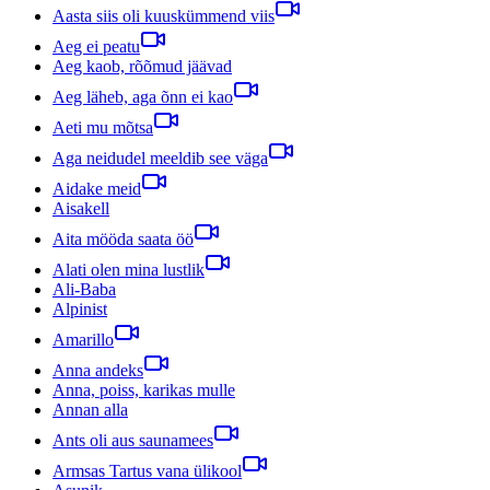
Aasta siis oli kuuskümmend viis
Aeg ei peatu
Aeg kaob, rõõmud jäävad
Aeg läheb, aga õnn ei kao
Aeti mu mõtsa
Aga neidudel meeldib see väga
Aidake meid
Aisakell
Aita mööda saata öö
Alati olen mina lustlik
Ali-Baba
Alpinist
Amarillo
Anna andeks
Anna, poiss, karikas mulle
Annan alla
Ants oli aus saunamees
Armsas Tartus vana ülikool