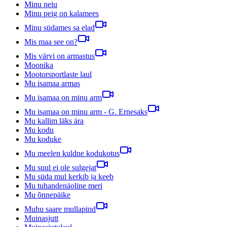
Minu neiu
Minu peig on kalamees
Minu südames sa elad
Mis maa see on?
Mis värvi on armastus
Moonika
Mootorsportlaste laul
Mu isamaa armas
Mu isamaa on minu arm
Mu isamaa on minu arm - G. Ernesaks
Mu kallim läks ära
Mu kodu
Mu koduke
Mu meelen kuldne kodukotus
Mu suul ei ole sulgejat
Mu süda mul kerkib ja keeb
Mu tuhandenäoline meri
Mu õnnepäike
Muhu saare mullapind
Muinasjutt