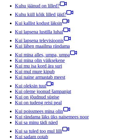
Kuhu jäänud on lilled?
Kuhu küll kõik lilled jäid?
Kui kallist kodust läksin
Kui lapsena lustilla luhal
Kui lapsena televisioonis
Kui lähen maailma rändama
Kui mina alles, umpa, umpa
Kui mina olin väiksekene
Kui mu isa kord ära suri
Kui mul mure kipub
Kui naine armastab meest
Kui oleksin tuul
Kui oleme joonud šampanjat
Kui on jõudnud sügise
Kui on tudeng reisi peal
Kui poissmees mina olin
Kui rändama läks üks naisemees noor
Kui sa minu tädi näed
Kui sa tuled too mul lilli
Kui sadam ootab