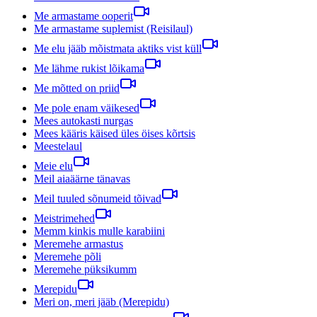
Me armastame ooperit
Me armastame suplemist (Reisilaul)
Me elu jääb mõistmata aktiks vist küll
Me lähme rukist lõikama
Me mõtted on priid
Me pole enam väikesed
Mees autokasti nurgas
Mees kääris käised üles öises kõrtsis
Meestelaul
Meie elu
Meil aiaäärne tänavas
Meil tuuled sõnumeid tõivad
Meistrimehed
Memm kinkis mulle karabiini
Meremehe armastus
Meremehe põli
Meremehe püksikumm
Merepidu
Meri on, meri jääb (Merepidu)