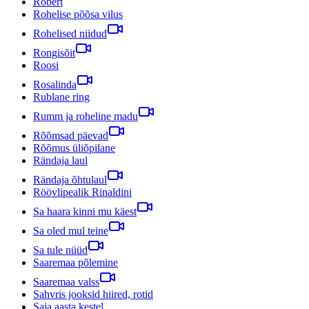
Robert
Rohelise põõsa vilus
Rohelised niidud
Rongisõit
Roosi
Rosalinda
Rublane ring
Rumm ja roheline madu
Rõõmsad päevad
Rõõmus üliõpilane
Rändaja laul
Rändaja õhtulaul
Röövlipealik Rinaldini
Sa haara kinni mu käest
Sa oled mul teine
Sa tule nüüd
Saaremaa põlemine
Saaremaa valss
Sahvris jooksid hiired, rotid
Saja aasta kestel