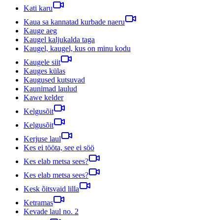
Kati karu
Kaua sa kannatad kurbade naeru
Kauge aeg
Kaugel kaljukalda taga
Kaugel, kaugel, kus on minu kodu
Kaugele siit
Kauges külas
Kaugused kutsuvad
Kaunimad laulud
Kawe kelder
Kelgusõit
Kelgusõit
Kerjuse laul
Kes ei tööta, see ei söö
Kes elab metsa sees?
Kes elab metsa sees?
Kesk õitsvaid lilla
Ketramas
Kevade laul no. 2