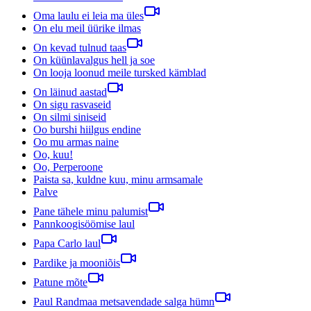
Oma laulu ei leia ma üles
On elu meil üürike ilmas
On kevad tulnud taas
On küünlavalgus hell ja soe
On looja loonud meile tursked kämblad
On läinud aastad
On sigu rasvaseid
On silmi siniseid
Oo burshi hiilgus endine
Oo mu armas naine
Oo, kuu!
Oo, Perperoone
Paista sa, kuldne kuu, minu armsamale
Palve
Pane tähele minu palumist
Pannkoogisöömise laul
Papa Carlo laul
Pardike ja mooniõis
Patune mõte
Paul Randmaa metsavendade salga hümn