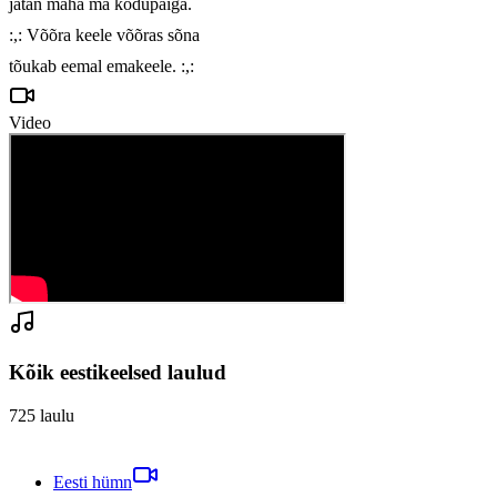
jätan maha ma kodupaiga.

:,: Võõra keele võõras sõna

tõukab eemal emakeele. :,:
Video
Kõik eestikeelsed laulud
725
laulu
Eesti hümn