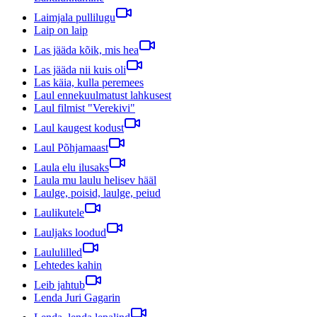
Laimjala pullilugu
Laip on laip
Las jääda kõik, mis hea
Las jääda nii kuis oli
Las käia, kulla peremees
Laul ennekuulmatust lahkusest
Laul filmist "Verekivi"
Laul kaugest kodust
Laul Põhjamaast
Laula elu ilusaks
Laula mu laulu helisev hääl
Laulge, poisid, laulge, peiud
Laulikutele
Lauljaks loodud
Laululilled
Lehtedes kahin
Leib jahtub
Lenda Juri Gagarin