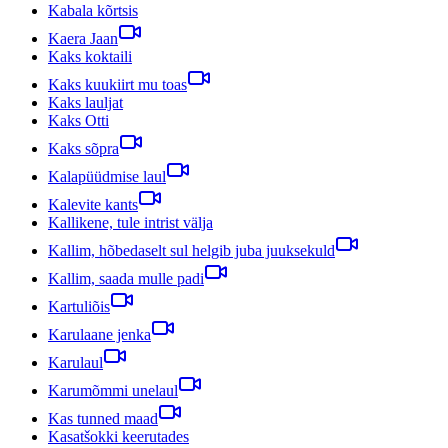
Kabala kõrtsis
Kaera Jaan
Kaks koktaili
Kaks kuukiirt mu toas
Kaks lauljat
Kaks Otti
Kaks sõpra
Kalapüüdmise laul
Kalevite kants
Kallikene, tule intrist välja
Kallim, hõbedaselt sul helgib juba juuksekuld
Kallim, saada mulle padi
Kartuliõis
Karulaane jenka
Karulaul
Karumõmmi unelaul
Kas tunned maad
Kasatšokki keerutades