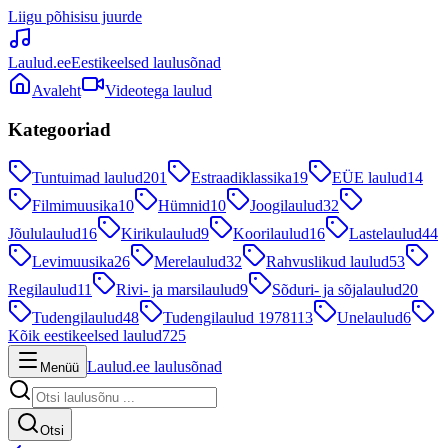
Liigu põhisisu juurde
Laulud.ee
Eestikeelsed laulusõnad
Avaleht
Videotega laulud
Kategooriad
Tuntuimad laulud
201
Estraadiklassika
19
EÜE laulud
14
Filmimuusika
10
Hümnid
10
Joogilaulud
32
Jõululaulud
16
Kirikulaulud
9
Koorilaulud
16
Lastelaulud
44
Levimuusika
26
Merelaulud
32
Rahvuslikud laulud
53
Regilaulud
11
Rivi- ja marsilaulud
9
Sõduri- ja sõjalaulud
20
Tudengilaulud
48
Tudengilaulud 1978
113
Unelaulud
6
Kõik eestikeelsed laulud
725
Laulud.ee laulusõnad
Menüü
Otsi