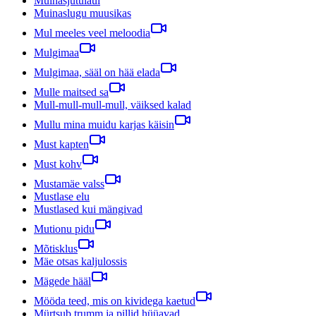
Muinasjutulaul
Muinaslugu muusikas
Mul meeles veel meloodia
Mulgimaa
Mulgimaa, sääl on hää elada
Mulle maitsed sa
Mull-mull-mull-mull, väiksed kalad
Mullu mina muidu karjas käisin
Must kapten
Must kohv
Mustamäe valss
Mustlase elu
Mustlased kui mängivad
Mutionu pidu
Mõtisklus
Mäe otsas kaljulossis
Mägede hääl
Mööda teed, mis on kividega kaetud
Mürtsub trumm ja pillid hüüavad