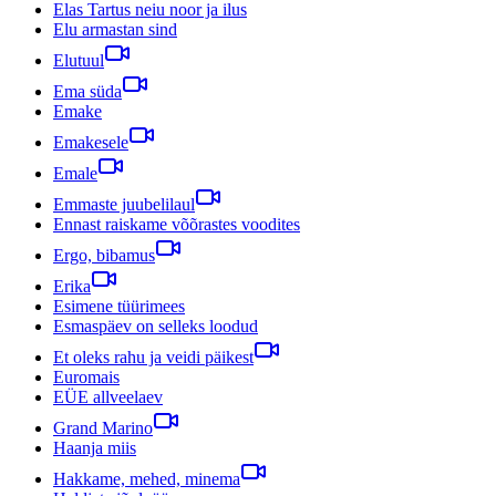
Elas Tartus neiu noor ja ilus
Elu armastan sind
Elutuul
Ema süda
Emake
Emakesele
Emale
Emmaste juubelilaul
Ennast raiskame võõrastes voodites
Ergo, bibamus
Erika
Esimene tüürimees
Esmaspäev on selleks loodud
Et oleks rahu ja veidi päikest
Euromais
EÜE allveelaev
Grand Marino
Haanja miis
Hakkame, mehed, minema