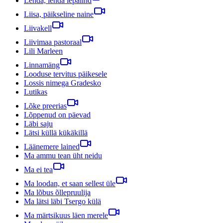
Lenda, lenda lepalind
Liisa, päikseline naine
Liivakell
Liivimaa pastoraal
Lili Marleen
Linnamäng
Looduse tervitus päikesele
Lossis nimega Gradesko
Lutikas
Lõke preerias
Lõppenud on päevad
Läbi saju
Lätsi küllä kükäkillä
Läänemere lained
Ma ammu tean üht neidu
Ma ei tea
Ma loodan, et saan sellest üle
Ma lõbus õllepruulija
Ma lätsi läbi Tsergo külä
Ma märtsikuus läen merele