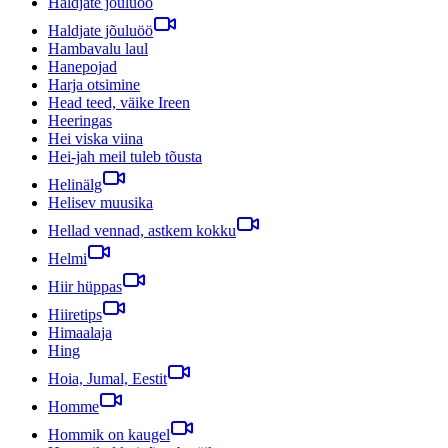
Haldjate jõuluöö
Haldjate jõuluöö
Hambavalu laul
Hanepojad
Harja otsimine
Head teed, väike Ireen
Heeringas
Hei viska viina
Hei-jah meil tuleb tõusta
Helinälg
Helisev muusika
Hellad vennad, astkem kokku
Helmi
Hiir hüppas
Hiiretips
Himaalaja
Hing
Hoia, Jumal, Eestit
Homme
Hommik on kaugel