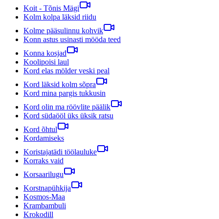
Koit - Tõnis Mägi
Kolm kolpa läksid riidu
Kolme pääsulinnu kohvik
Konn astus usinasti mööda teed
Konna kosjad
Koolipoisi laul
Kord elas mölder veski peal
Kord läksid kolm sõpra
Kord mina pargis tukkusin
Kord olin ma röövlite päälik
Kord südaööl üks üksik ratsu
Kord õhtul
Kordamiseks
Koristajatädi töölauluke
Korraks vaid
Korsaarilugu
Korstnapühkija
Kosmos-Maa
Krambambuli
Krokodill