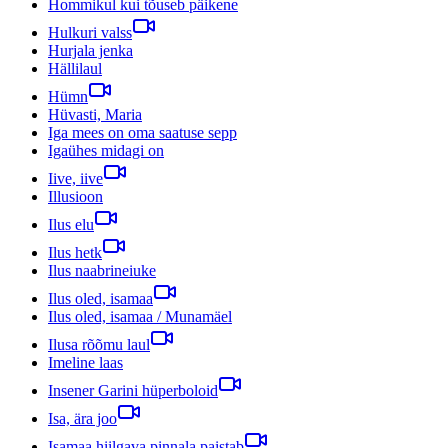
Hommikul kui tõuseb päikene
Hulkuri valss
Hurjala jenka
Hällilaul
Hümn
Hüvasti, Maria
Iga mees on oma saatuse sepp
Igaühes midagi on
Iive, iive
Illusioon
Ilus elu
Ilus hetk
Ilus naabrineiuke
Ilus oled, isamaa
Ilus oled, isamaa / Munamäel
Ilusa rõõmu laul
Imeline laas
Insener Garini hüperboloid
Isa, ära joo
Isamaa hiilgava pinnala paistab