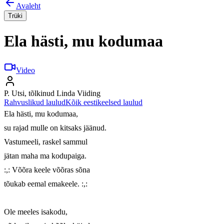
Avaleht
Trüki
Ela hästi, mu kodumaa
Video
P. Utsi, tõlkinud Linda Viiding
Rahvuslikud laulud
Kõik eestikeelsed laulud
Ela hästi, mu kodumaa,

su rajad mulle on kitsaks jäänud.

Vastumeeli, raskel sammul

jätan maha ma kodupaiga.

:,: Võõra keele võõras sõna

tõukab eemal emakeele. :,:

Ole meeles isakodu,
