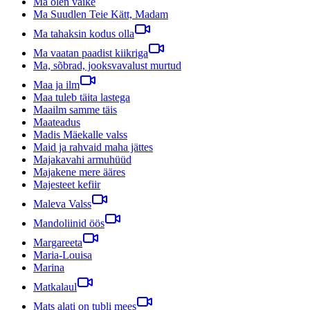
Ma olen väike
Ma Suudlen Teie Kätt, Madam
Ma tahaksin kodus olla
Ma vaatan paadist kiikriga
Ma, sõbrad, jooksvavalust murtud
Maa ja ilm
Maa tuleb täita lastega
Maailm samme täis
Maateadus
Madis Mäekalle valss
Maid ja rahvaid maha jättes
Majakavahi armuhüüd
Majakene mere ääres
Majesteet kefiir
Maleva Valss
Mandoliinid öös
Margareeta
Maria-Louisa
Marina
Matkalaul
Mats alati on tubli mees