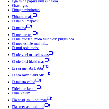
Ega mina papiks küll ei hakka
Ehavalgus
Ehitage rahukojad
Ehitame maja
Ei iial pulmapäev
Ei ma tea
Ei me ette tea
Ei me ette tea, mida tuua võib purjus pea
Ei meelest läe mul iial...
Ei mul pole mõisa
Ei ole veel ma selles eas
Ei ole üksi ükski maa
Ei saa me läbi Lätita
Ei saa mitte vaiki olla
Ei takista vallid
Eidekene ketrab
Eilne kallim
Ela hästi, mu kodumaa
Elas metsas muti-onu