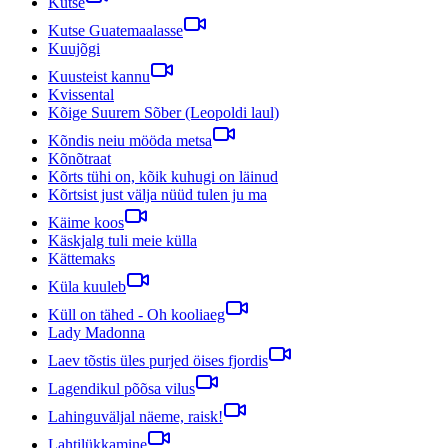
Kutse
Kutse Guatemaalasse
Kuujõgi
Kuusteist kannu
Kvissental
Kõige Suurem Sõber (Leopoldi laul)
Kõndis neiu mööda metsa
Kõnõtraat
Kõrts tühi on, kõik kuhugi on läinud
Kõrtsist just välja nüüd tulen ju ma
Käime koos
Käskjalg tuli meie külla
Kättemaks
Küla kuuleb
Küll on tähed - Oh kooliaeg
Lady Madonna
Laev tõstis üles purjed öises fjordis
Lagendikul põõsa vilus
Lahinguväljal näeme, raisk!
Lahtilükkamine