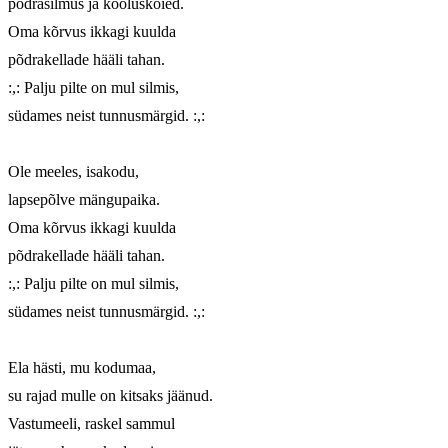
põdrasilmus ja kõõlusköied.

Oma kõrvus ikkagi kuulda

põdrakellade hääli tahan.

:,: Palju pilte on mul silmis,

südames neist tunnusmärgid. :,:

Ole meeles, isakodu,

lapsepõlve mängupaika.

Oma kõrvus ikkagi kuulda

põdrakellade hääli tahan.

:,: Palju pilte on mul silmis,

südames neist tunnusmärgid. :,:

Ela hästi, mu kodumaa,

su rajad mulle on kitsaks jäänud.

Vastumeeli, raskel sammul
