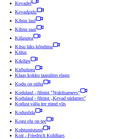
Kevadel
Kevadpidu
Kihnu laul
Kihnu saar
Kiilaspea
Kiisu läks kõndima
Kiitus
Kikilips
Kirbulugu
Klaas kokku taaralinn elagu
Kodu on püha
Kodulaul - filmist "Nukitsamees"
Kodulaul - filmist „Kevad südames”
Kodust välja tee mind viis
Kodusõda
Kogu elu on tee
Kohtumistund
Koit - Friedrich Kuhlbars