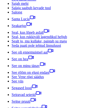
Sajab mehi
Salaja saabub kevade tuul
Salong
Santa Lucia
Seakarjus
Seal, kus lõpeb asfalt
Seal, kus rukkiväli lagendikul heljub
Sealt ju, mu kullake, paistab su maja
Seda paati pole tehtud linnuluust
See oli ennemuistsel aal
See on hea
See on minu tänav
See rõõm on elust endast
See Vene riigi säädus
See viis
Segased lood
Seiravad seierid
Seitse pruuti