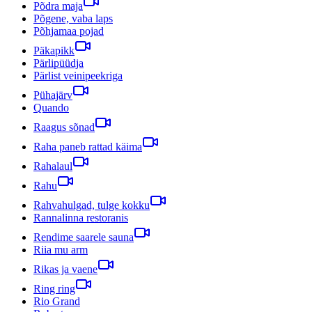
Põdra maja
Põgene, vaba laps
Põhjamaa pojad
Päkapikk
Pärlipüüdja
Pärlist veinipeekriga
Pühajärv
Quando
Raagus sõnad
Raha paneb rattad käima
Rahalaul
Rahu
Rahvahulgad, tulge kokku
Rannalinna restoranis
Rendime saarele sauna
Riia mu arm
Rikas ja vaene
Ring ring
Rio Grand