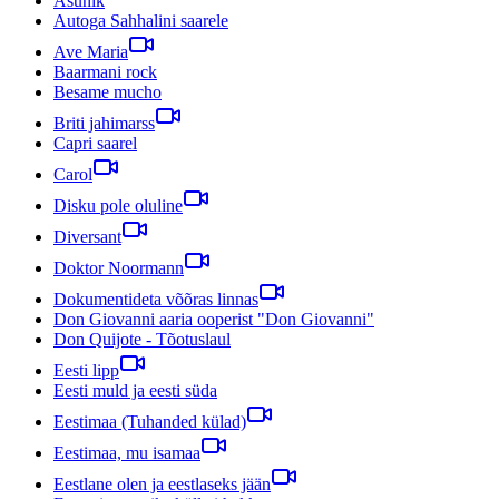
Asunik
Autoga Sahhalini saarele
Ave Maria
Baarmani rock
Besame mucho
Briti jahimarss
Capri saarel
Carol
Disku pole oluline
Diversant
Doktor Noormann
Dokumentideta võõras linnas
Don Giovanni aaria ooperist "Don Giovanni"
Don Quijote - Tõotuslaul
Eesti lipp
Eesti muld ja eesti süda
Eestimaa (Tuhanded külad)
Eestimaa, mu isamaa
Eestlane olen ja eestlaseks jään