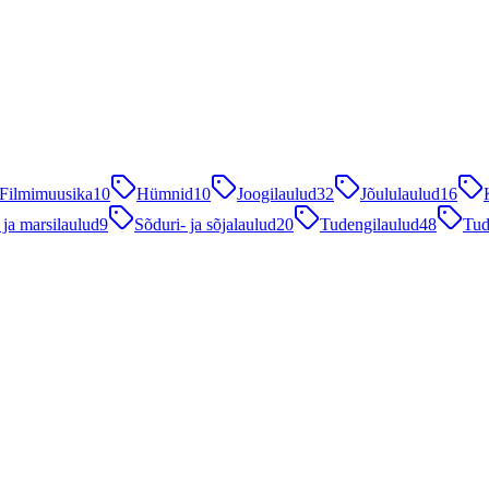
Filmimuusika
10
Hümnid
10
Joogilaulud
32
Jõululaulud
16
 ja marsilaulud
9
Sõduri- ja sõjalaulud
20
Tudengilaulud
48
Tud