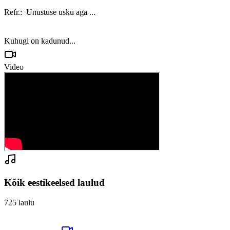
Refr.:  Unustuse usku aga ... 

Video
Kõik eestikeelsed laulud
725
laulu