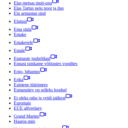
Elas metsas muti-onu
Elas Tartus neiu noor ja ilus
Elu armastan sind
Elutuul
Ema süda
Emake
Emakesele
Emale
Emmaste juubelilaul
Ennast raiskame võõrastes voodites
Ergo, bibamus
Erika
Esimene tüürimees
Esmaspäev on selleks loodud
Et oleks rahu ja veidi päikest
Euromais
EÜE allveelaev
Grand Marino
Haanja miis