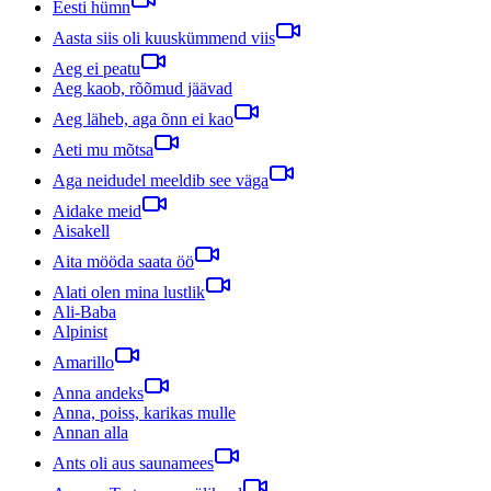
Eesti hümn
Aasta siis oli kuuskümmend viis
Aeg ei peatu
Aeg kaob, rõõmud jäävad
Aeg läheb, aga õnn ei kao
Aeti mu mõtsa
Aga neidudel meeldib see väga
Aidake meid
Aisakell
Aita mööda saata öö
Alati olen mina lustlik
Ali-Baba
Alpinist
Amarillo
Anna andeks
Anna, poiss, karikas mulle
Annan alla
Ants oli aus saunamees