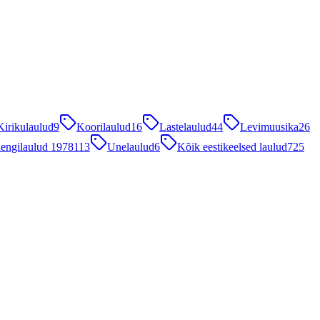
Kirikulaulud
9
Koorilaulud
16
Lastelaulud
44
Levimuusika
26
engilaulud 1978
113
Unelaulud
6
Kõik eestikeelsed laulud
725