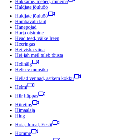
Hakkame, mehed, minema
Haldjate jõuluöö
Haldjate jõuluöö
Hambavalu laul
Hanepojad
Harja otsimine
Head teed, väike Ireen
Heeringas
Hei viska viina
Hei-jah meil tuleb tõusta
Helinälg
Helisev muusika
Hellad vennad, astkem kokku
Helmi
Hiir hüppas
Hiiretips
Himaalaja
Hing
Hoia, Jumal, Eestit
Homme