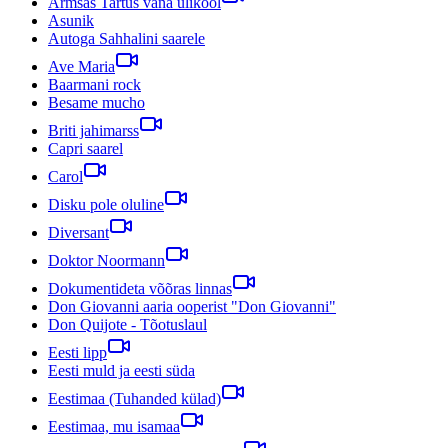
Armsas Tartus vana ülikool
Asunik
Autoga Sahhalini saarele
Ave Maria
Baarmani rock
Besame mucho
Briti jahimarss
Capri saarel
Carol
Disku pole oluline
Diversant
Doktor Noormann
Dokumentideta võõras linnas
Don Giovanni aaria ooperist "Don Giovanni"
Don Quijote - Tõotuslaul
Eesti lipp
Eesti muld ja eesti süda
Eestimaa (Tuhanded külad)
Eestimaa, mu isamaa