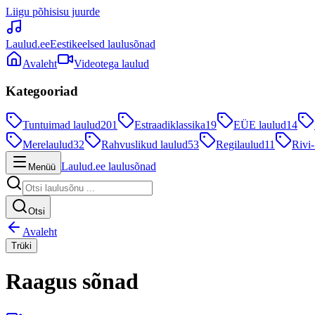
Liigu põhisisu juurde
Laulud.ee
Eestikeelsed laulusõnad
Avaleht
Videotega laulud
Kategooriad
Tuntuimad laulud
201
Estraadiklassika
19
EÜE laulud
14
Merelaulud
32
Rahvuslikud laulud
53
Regilaulud
11
Rivi-
Laulud.ee laulusõnad
Menüü
Otsi
Avaleht
Trüki
Raagus sõnad