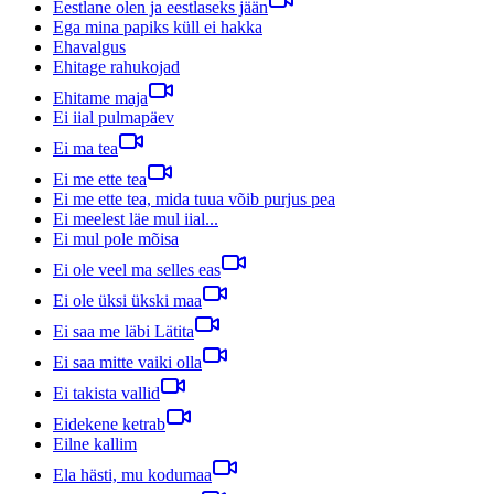
Eestlane olen ja eestlaseks jään
Ega mina papiks küll ei hakka
Ehavalgus
Ehitage rahukojad
Ehitame maja
Ei iial pulmapäev
Ei ma tea
Ei me ette tea
Ei me ette tea, mida tuua võib purjus pea
Ei meelest läe mul iial...
Ei mul pole mõisa
Ei ole veel ma selles eas
Ei ole üksi ükski maa
Ei saa me läbi Lätita
Ei saa mitte vaiki olla
Ei takista vallid
Eidekene ketrab
Eilne kallim
Ela hästi, mu kodumaa