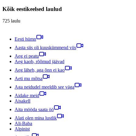
Kõik eestikeelsed laulud
725
laulu
Eesti hümn
Aasta siis oli kuuskümmend viis
Aeg ei peatu
Aeg kaob, rõõmud jäävad
Aeg läheb, aga õnn ei kao
Aeti mu mõtsa
Aga neidudel meeldib see väga
Aidake meid
Aisakell
Aita mööda saata öö
Alati olen mina lustlik
Ali-Baba
Alpinist