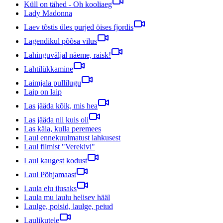
Küll on tähed - Oh kooliaeg
Lady Madonna
Laev tõstis üles purjed öises fjordis
Lagendikul põõsa vilus
Lahinguväljal näeme, raisk!
Lahtilükkamine
Laimjala pullilugu
Laip on laip
Las jääda kõik, mis hea
Las jääda nii kuis oli
Las käia, kulla peremees
Laul ennekuulmatust lahkusest
Laul filmist "Verekivi"
Laul kaugest kodust
Laul Põhjamaast
Laula elu ilusaks
Laula mu laulu helisev hääl
Laulge, poisid, laulge, peiud
Laulikutele