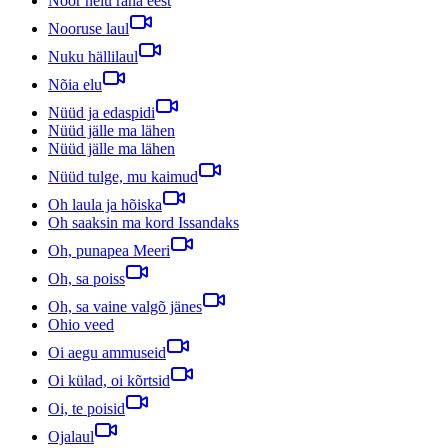
Noor neiu raha eest
Nooruse laul
Nuku hällilaul
Nõia elu
Nüüd ja edaspidi
Nüüd jälle ma lähen
Nüüd jälle ma lähen
Nüüd tulge, mu kaimud
Oh laula ja hõiska
Oh saaksin ma kord Issandaks
Oh, punapea Meeri
Oh, sa poiss
Oh, sa vaine valgõ jänes
Ohio veed
Oi aegu ammuseid
Oi külad, oi kõrtsid
Oi, te poisid
Ojalaul