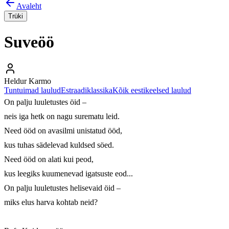
Avaleht
Trüki
Suveöö
Heldur Karmo
Tuntuimad laulud
Estraadiklassika
Kõik eestikeelsed laulud
On palju luuletustes öid – 

neis iga hetk on nagu surematu leid. 

Need ööd on avasilmi unistatud ööd, 

kus tuhas sädelevad kuldsed söed. 

Need ööd on alati kui peod, 

kus leegiks kuumenevad igatsuste eod... 

On palju luuletustes helisevaid öid – 

miks elus harva kohtab neid? 
