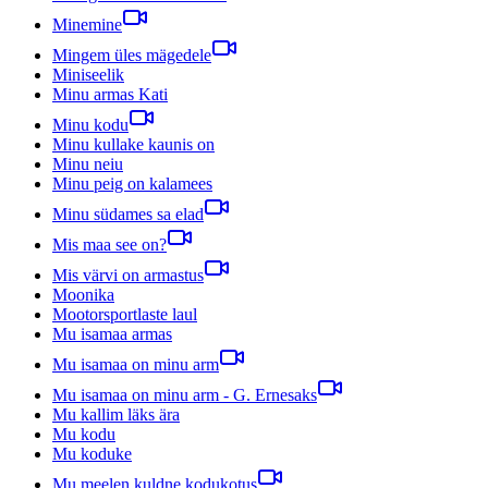
Minemine
Mingem üles mägedele
Miniseelik
Minu armas Kati
Minu kodu
Minu kullake kaunis on
Minu neiu
Minu peig on kalamees
Minu südames sa elad
Mis maa see on?
Mis värvi on armastus
Moonika
Mootorsportlaste laul
Mu isamaa armas
Mu isamaa on minu arm
Mu isamaa on minu arm - G. Ernesaks
Mu kallim läks ära
Mu kodu
Mu koduke
Mu meelen kuldne kodukotus