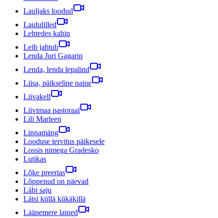
Lauljaks loodud
Laululilled
Lehtedes kahin
Leib jahtub
Lenda Juri Gagarin
Lenda, lenda lepalind
Liisa, päikseline naine
Liivakell
Liivimaa pastoraal
Lili Marleen
Linnamäng
Looduse tervitus päikesele
Lossis nimega Gradesko
Lutikas
Lõke preerias
Lõppenud on päevad
Läbi saju
Lätsi küllä kükäkillä
Läänemere lained