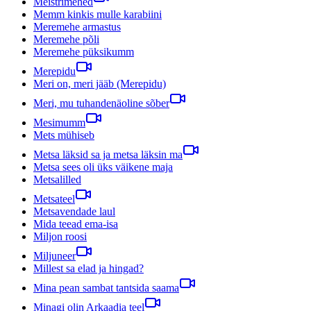
Meistrimehed
Memm kinkis mulle karabiini
Meremehe armastus
Meremehe põli
Meremehe püksikumm
Merepidu
Meri on, meri jääb (Merepidu)
Meri, mu tuhandenäoline sõber
Mesimumm
Mets mühiseb
Metsa läksid sa ja metsa läksin ma
Metsa sees oli üks väikene maja
Metsalilled
Metsateel
Metsavendade laul
Mida teead ema-isa
Miljon roosi
Miljuneer
Millest sa elad ja hingad?
Mina pean sambat tantsida saama
Minagi olin Arkaadia teel