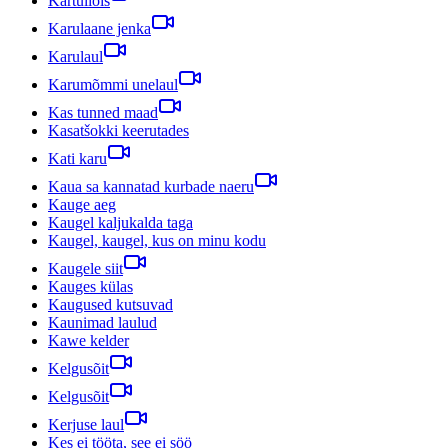
Kartuliõis
Karulaane jenka
Karulaul
Karumõmmi unelaul
Kas tunned maad
Kasatšokki keerutades
Kati karu
Kaua sa kannatad kurbade naeru
Kauge aeg
Kaugel kaljukalda taga
Kaugel, kaugel, kus on minu kodu
Kaugele siit
Kauges külas
Kaugused kutsuvad
Kaunimad laulud
Kawe kelder
Kelgusõit
Kelgusõit
Kerjuse laul
Kes ei tööta, see ei söö