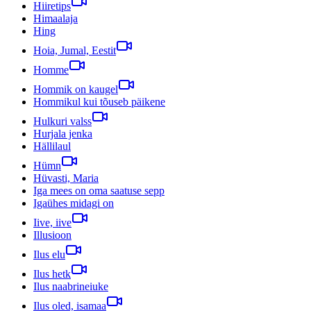
Hiiretips
Himaalaja
Hing
Hoia, Jumal, Eestit
Homme
Hommik on kaugel
Hommikul kui tõuseb päikene
Hulkuri valss
Hurjala jenka
Hällilaul
Hümn
Hüvasti, Maria
Iga mees on oma saatuse sepp
Igaühes midagi on
Iive, iive
Illusioon
Ilus elu
Ilus hetk
Ilus naabrineiuke
Ilus oled, isamaa