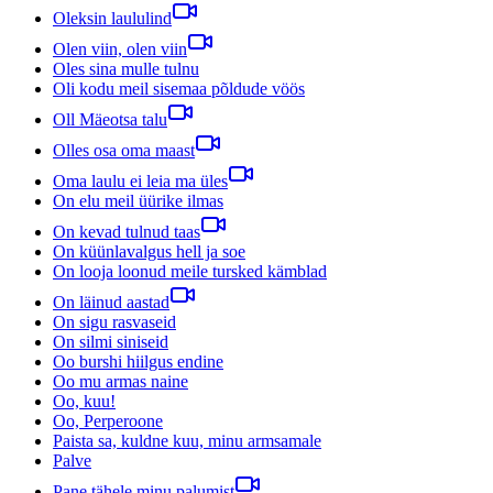
Oleksin laululind
Olen viin, olen viin
Oles sina mulle tulnu
Oli kodu meil sisemaa põldude vöös
Oll Mäeotsa talu
Olles osa oma maast
Oma laulu ei leia ma üles
On elu meil üürike ilmas
On kevad tulnud taas
On küünlavalgus hell ja soe
On looja loonud meile tursked kämblad
On läinud aastad
On sigu rasvaseid
On silmi siniseid
Oo burshi hiilgus endine
Oo mu armas naine
Oo, kuu!
Oo, Perperoone
Paista sa, kuldne kuu, minu armsamale
Palve
Pane tähele minu palumist