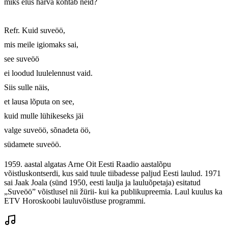
miks elus harva kohtab neid? 

Refr. Kuid suveöö, 

mis meile igiomaks sai, 

see suveöö 

ei loodud luulelennust vaid. 

Siis sulle näis, 

et lausa lõputa on see, 

kuid mulle lühikeseks jäi 

valge suveöö, sõnadeta öö, 

südamete suveöö.
1959. aastal algatas Arne Oit Eesti Raadio aastalõpu
võistluskontserdi, kus said tuule tiibadesse paljud Eesti laulud. 1971
sai Jaak Joala (sünd 1950, eesti laulja ja lauluõpetaja) esitatud
„Suveöö” võistlusel nii žürii- kui ka publikupreemia. Laul kuulus ka
ETV Horoskoobi lauluvõistluse programmi.