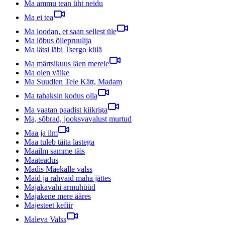
Ma ammu tean üht neidu
Ma ei tea
Ma loodan, et saan sellest üle
Ma lõbus õllepruulija
Ma lätsi läbi Tsergo külä
Ma märtsikuus läen merele
Ma olen väike
Ma Suudlen Teie Kätt, Madam
Ma tahaksin kodus olla
Ma vaatan paadist kiikriga
Ma, sõbrad, jooksvavalust murtud
Maa ja ilm
Maa tuleb täita lastega
Maailm samme täis
Maateadus
Madis Mäekalle valss
Maid ja rahvaid maha jättes
Majakavahi armuhüüd
Majakene mere ääres
Majesteet kefiir
Maleva Valss