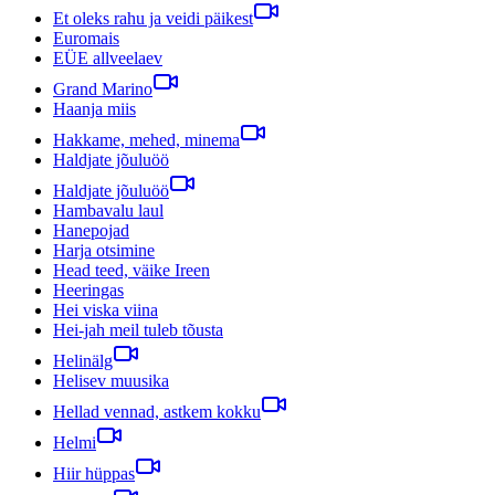
Et oleks rahu ja veidi päikest
Euromais
EÜE allveelaev
Grand Marino
Haanja miis
Hakkame, mehed, minema
Haldjate jõuluöö
Haldjate jõuluöö
Hambavalu laul
Hanepojad
Harja otsimine
Head teed, väike Ireen
Heeringas
Hei viska viina
Hei-jah meil tuleb tõusta
Helinälg
Helisev muusika
Hellad vennad, astkem kokku
Helmi
Hiir hüppas