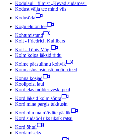
Kodulaul - filmist „Kevad südames”
Kodust välja tee mind viis
Kodusõda
Kogu elu on tee
Kohtumistund
Koit - Friedrich Kuhlbars
Koit - Tõnis Mägi
Kolm kolpa läksid riidu
Kolme pääsulinnu kohvik
Konn astus usinasti mööda teed
Konna kosjad
Koolipoisi laul
Kord elas mölder veski peal
Kord läksid kolm sõpra
Kord mina pargis tukkusin
Kord olin ma röövlite päälik
Kord südaööl üks üksik ratsu
Kord õhtul
Kordamiseks