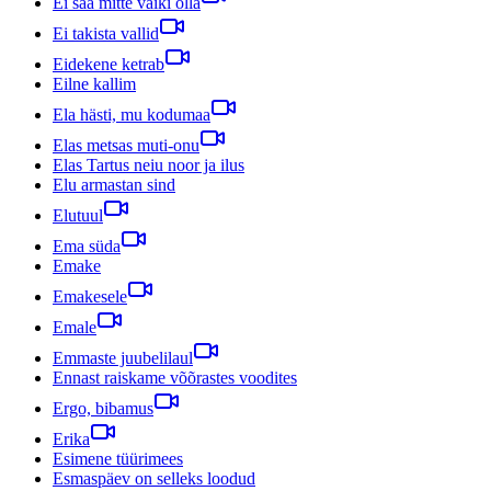
Ei saa mitte vaiki olla
Ei takista vallid
Eidekene ketrab
Eilne kallim
Ela hästi, mu kodumaa
Elas metsas muti-onu
Elas Tartus neiu noor ja ilus
Elu armastan sind
Elutuul
Ema süda
Emake
Emakesele
Emale
Emmaste juubelilaul
Ennast raiskame võõrastes voodites
Ergo, bibamus
Erika
Esimene tüürimees
Esmaspäev on selleks loodud