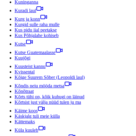
Kuninganna
Kuradi laul
Kurg ja konn
Kurgid sulle raha mulle
Kus pidu iial peetakse
Kus Põhjalahe kohiseb
Kutse
Kutse Guatemaalasse
Kuujõgi
Kuusteist kannu
Kvissental
Kõige Suurem Sõber (Leopoldi laul)
Kõndis neiu mööda metsa
Kõnõtraat
Kõrts tühi on, kõik kuhugi on läinud
Kõrtsist just välja nüüd tulen ju ma
Käime koos
Käskjalg tuli meie külla
Kättemaks
Küla kuuleb