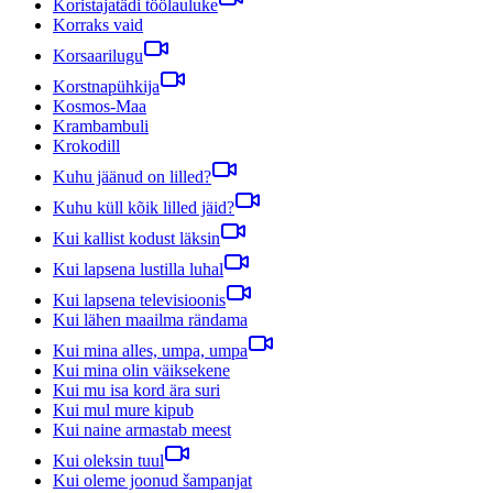
Koristajatädi töölauluke
Korraks vaid
Korsaarilugu
Korstnapühkija
Kosmos-Maa
Krambambuli
Krokodill
Kuhu jäänud on lilled?
Kuhu küll kõik lilled jäid?
Kui kallist kodust läksin
Kui lapsena lustilla luhal
Kui lapsena televisioonis
Kui lähen maailma rändama
Kui mina alles, umpa, umpa
Kui mina olin väiksekene
Kui mu isa kord ära suri
Kui mul mure kipub
Kui naine armastab meest
Kui oleksin tuul
Kui oleme joonud šampanjat