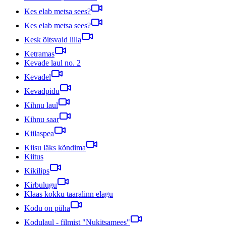
Kes elab metsa sees?
Kes elab metsa sees?
Kesk õitsvaid lilla
Ketramas
Kevade laul no. 2
Kevadel
Kevadpidu
Kihnu laul
Kihnu saar
Kiilaspea
Kiisu läks kõndima
Kiitus
Kikilips
Kirbulugu
Klaas kokku taaralinn elagu
Kodu on püha
Kodulaul - filmist "Nukitsamees"