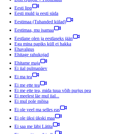
Eesti lipp
Eesti muld ja eesti süda
Eestimaa (Tuhanded külad)
Eestimaa, mu isamaa
Eestlane olen ja eestlaseks jään
Ega mina papiks küll ei hakka
Ehavalgus
Ehitage rahukojad
Ehitame maja
Ei iial pulmapäev
Ei ma tea
Ei me ette tea
Ei me ette tea, mida tuua võib purjus pea
Ei meelest läe mul iial...
Ei mul pole mõisa
Ei ole veel ma selles eas
Ei ole üksi ükski maa
Ei saa me läbi Lätita