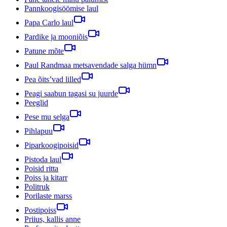
Pannkoogisöömise laul
Papa Carlo laul
Pardike ja mooniõis
Patune mõte
Paul Randmaa metsavendade salga hümn
Pea õits’vad lilled
Peagi saabun tagasi su juurde
Peeglid
Pese mu selga
Pihlapuu
Piparkoogipoisid
Pistoda laul
Poisid ritta
Poiss ja kitarr
Politruk
Porilaste marss
Postipoiss
Priius, kallis anne