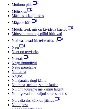
Mutionu pidu
Mõtisklus
Mäe otsas kaljulossis
Mägede hääl
Mööda teed, mis on kividega kaetud
Mürtsub trumm ja pillid hüüavad
Nad vaatavad üksteise otsa…
Naer
Naer on terviseks
Naerata
Nagu linnutiivul
Nagu merelaine
Na-na-na
Nelgid
Nii ajaratas ringi käind
Nii mina, neiuke, sinule laulan
Nii tihti tõuseme me kannu tagant
Nii tugevad kui kaljud suures meres
Nii vaikseks kõik on jäänud
Nonnipesa