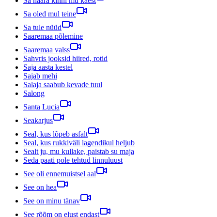
Sa haara kinni mu käest
Sa oled mul teine
Sa tule nüüd
Saaremaa põlemine
Saaremaa valss
Sahvris jooksid hiired, rotid
Saja aasta kestel
Sajab mehi
Salaja saabub kevade tuul
Salong
Santa Lucia
Seakarjus
Seal, kus lõpeb asfalt
Seal, kus rukkiväli lagendikul heljub
Sealt ju, mu kullake, paistab su maja
Seda paati pole tehtud linnuluust
See oli ennemuistsel aal
See on hea
See on minu tänav
See rõõm on elust endast