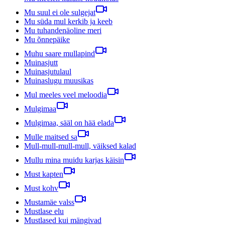
Mu suul ei ole sulgejat
Mu süda mul kerkib ja keeb
Mu tuhandenäoline meri
Mu õnnepäike
Muhu saare mullapind
Muinasjutt
Muinasjutulaul
Muinaslugu muusikas
Mul meeles veel meloodia
Mulgimaa
Mulgimaa, sääl on hää elada
Mulle maitsed sa
Mull-mull-mull-mull, väiksed kalad
Mullu mina muidu karjas käisin
Must kapten
Must kohv
Mustamäe valss
Mustlase elu
Mustlased kui mängivad