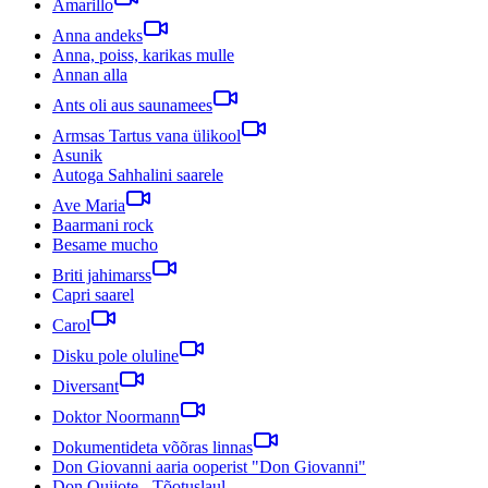
Amarillo
Anna andeks
Anna, poiss, karikas mulle
Annan alla
Ants oli aus saunamees
Armsas Tartus vana ülikool
Asunik
Autoga Sahhalini saarele
Ave Maria
Baarmani rock
Besame mucho
Briti jahimarss
Capri saarel
Carol
Disku pole oluline
Diversant
Doktor Noormann
Dokumentideta võõras linnas
Don Giovanni aaria ooperist "Don Giovanni"
Don Quijote - Tõotuslaul