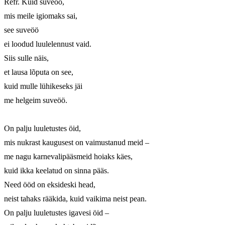
Refr. Kuid suveöö, 

mis meile igiomaks sai, 

see suveöö 

ei loodud luulelennust vaid. 

Siis sulle näis, 

et lausa lõputa on see, 

kuid mulle lühikeseks jäi 

me helgeim suveöö. 

On palju luuletustes öid, 

mis nukrast kaugusest on vaimustanud meid – 

me nagu karnevalipääsmeid hoiaks käes, 

kuid ikka keelatud on sinna pääs. 

Need ööd on eksideski head, 

neist tahaks rääkida, kuid vaikima neist pean. 

On palju luuletustes igavesi öid – 
