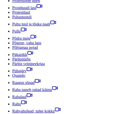
Professorite duett
Prostituudi laul
Protestilaul
Puhastustuli
Puhu tuul ja tõuka paati
Pullu
Põdra maja
Põgene, vaba laps
Põhjamaa pojad
Päkapikk
Pärlipüüdja
Pärlist veinipeekriga
Pühajärv
Quando
Raagus sõnad
Raha paneb rattad käima
Rahalaul
Rahu
Rahvahulgad, tulge kokku