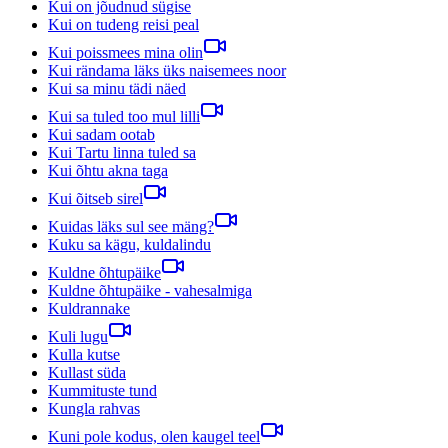
Kui on jõudnud sügise
Kui on tudeng reisi peal
Kui poissmees mina olin
Kui rändama läks üks naisemees noor
Kui sa minu tädi näed
Kui sa tuled too mul lilli
Kui sadam ootab
Kui Tartu linna tuled sa
Kui õhtu akna taga
Kui õitseb sirel
Kuidas läks sul see mäng?
Kuku sa kägu, kuldalindu
Kuldne õhtupäike
Kuldne õhtupäike - vahesalmiga
Kuldrannake
Kuli lugu
Kulla kutse
Kullast süda
Kummituste tund
Kungla rahvas
Kuni pole kodus, olen kaugel teel