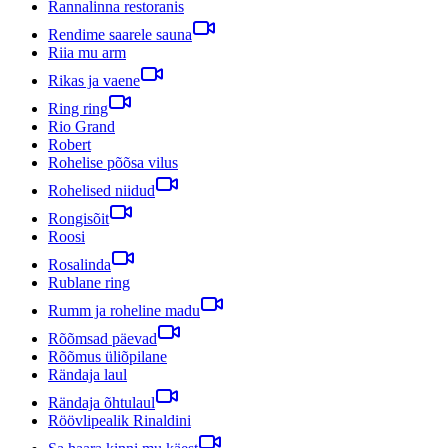
Rannalinna restoranis
Rendime saarele sauna
Riia mu arm
Rikas ja vaene
Ring ring
Rio Grand
Robert
Rohelise põõsa vilus
Rohelised niidud
Rongisõit
Roosi
Rosalinda
Rublane ring
Rumm ja roheline madu
Rõõmsad päevad
Rõõmus üliõpilane
Rändaja laul
Rändaja õhtulaul
Röövlipealik Rinaldini