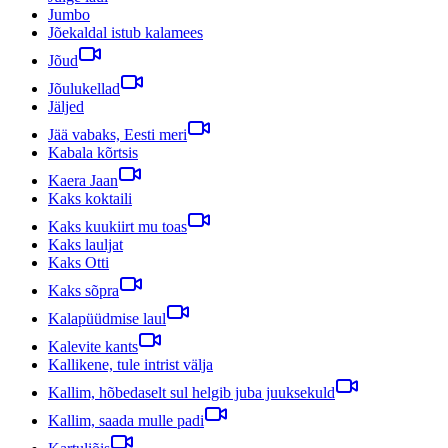
Jumbo
Jõekaldal istub kalamees
Jõud
Jõulukellad
Jäljed
Jää vabaks, Eesti meri
Kabala kõrtsis
Kaera Jaan
Kaks koktaili
Kaks kuukiirt mu toas
Kaks lauljat
Kaks Otti
Kaks sõpra
Kalapüüdmise laul
Kalevite kants
Kallikene, tule intrist välja
Kallim, hõbedaselt sul helgib juba juuksekuld
Kallim, saada mulle padi