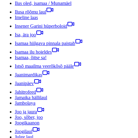
Ilus oled, isamaa / Munamäel
Ilusa rõõmu laul
Imeline laas
Insener Garini hüperboloid
Isa, ära joo
Isamaa hiilgava pinnala paistab
Isamaa ilu hoieldes
Isamaa, õitse sa!
Istsõ maailma veerõkõsõ pääle
Jaanimardikas
Jaanipäev
Jahitrofeed
Jamaika hällilaul
Jambolaya
Joo ja jaura
Joo, sõber, joo
Joogikaanon
Joogilaul
Julge laul