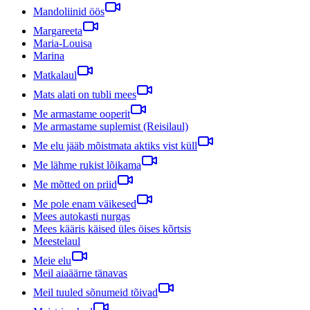
Mandoliinid öös
Margareeta
Maria-Louisa
Marina
Matkalaul
Mats alati on tubli mees
Me armastame ooperit
Me armastame suplemist (Reisilaul)
Me elu jääb mõistmata aktiks vist küll
Me lähme rukist lõikama
Me mõtted on priid
Me pole enam väikesed
Mees autokasti nurgas
Mees kääris käised üles öises kõrtsis
Meestelaul
Meie elu
Meil aiaäärne tänavas
Meil tuuled sõnumeid tõivad