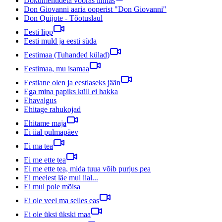
Dokumentideta võõras linnas
Don Giovanni aaria ooperist "Don Giovanni"
Don Quijote - Tõotuslaul
Eesti lipp
Eesti muld ja eesti süda
Eestimaa (Tuhanded külad)
Eestimaa, mu isamaa
Eestlane olen ja eestlaseks jään
Ega mina papiks küll ei hakka
Ehavalgus
Ehitage rahukojad
Ehitame maja
Ei iial pulmapäev
Ei ma tea
Ei me ette tea
Ei me ette tea, mida tuua võib purjus pea
Ei meelest läe mul iial...
Ei mul pole mõisa
Ei ole veel ma selles eas
Ei ole üksi ükski maa