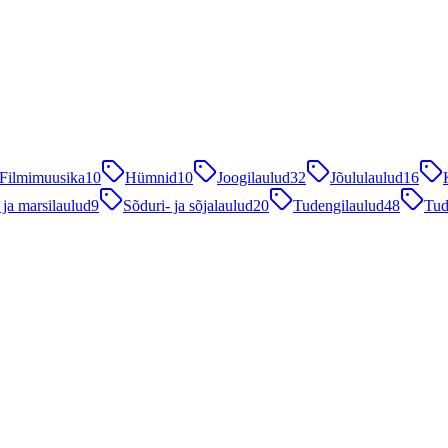
Filmimuusika
10
Hümnid
10
Joogilaulud
32
Jõululaulud
16
 ja marsilaulud
9
Sõduri- ja sõjalaulud
20
Tudengilaulud
48
Tud