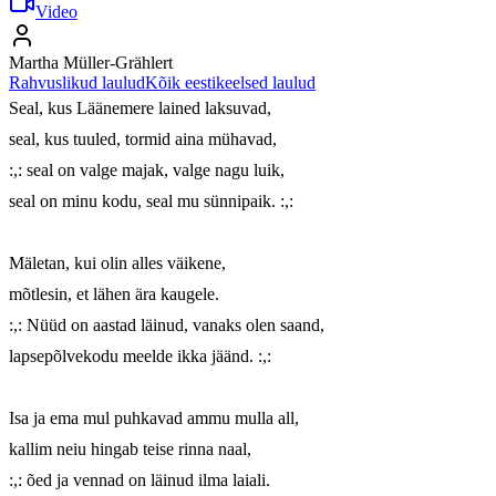
Video
Martha Müller-Grählert
Rahvuslikud laulud
Kõik eestikeelsed laulud
Seal, kus Läänemere lained laksuvad,

seal, kus tuuled, tormid aina mühavad,

:,: seal on valge majak, valge nagu luik,

seal on minu kodu, seal mu sünnipaik. :,:

Mäletan, kui olin alles väikene,

mõtlesin, et lähen ära kaugele.

:,: Nüüd on aastad läinud, vanaks olen saand,

lapsepõlvekodu meelde ikka jäänd. :,:

Isa ja ema mul puhkavad ammu mulla all,

kallim neiu hingab teise rinna naal,

:,: õed ja vennad on läinud ilma laiali.
