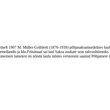
selt 1907 M. Müller-Grählerti (1876-1939) põhjasaksamurdelises luule
Memellandis ja Ida-Friisimaal sai laul Saksa asukate seas rahvushümnik
äänemere lainetest on nõnda laulu mõnes versioonis saanud Põhjamere l