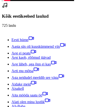
Kõik eestikeelsed laulud
725
laulu
Eesti hümn
Aasta siis oli kuuskümmend viis
Aeg ei peatu
Aeg kaob, rõõmud jäävad
Aeg läheb, aga õnn ei kao
Aeti mu mõtsa
Aga neidudel meeldib see väga
Aidake meid
Aisakell
Aita mööda saata öö
Alati olen mina lustlik
Ali-Baba