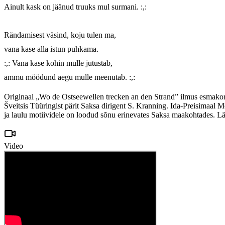
Ainult kask on jäänud truuks mul surmani. :,:

Rändamisest väsind, koju tulen ma,

vana kase alla istun puhkama.

:,: Vana kase kohin mulle jutustab,

ammu möödund aegu mulle meenutab. :,:
Originaal „Wo de Ostseewellen trecken an den Strand” ilmus esmakord
Šveitsis Tüüringist pärit Saksa dirigent S. Kranning. Ida-Preisimaal 
ja laulu motiividele on loodud sõnu erinevates Saksa maakohtades. L
Video