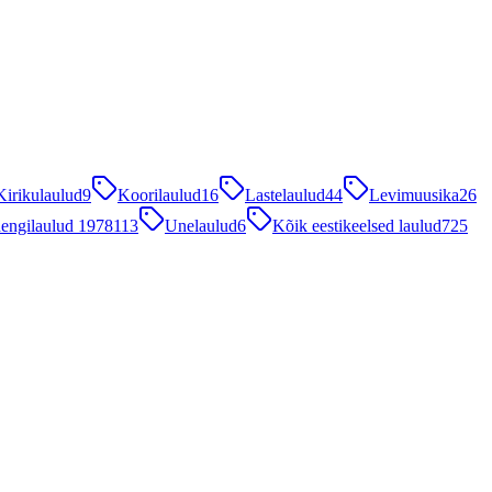
Kirikulaulud
9
Koorilaulud
16
Lastelaulud
44
Levimuusika
26
engilaulud 1978
113
Unelaulud
6
Kõik eestikeelsed laulud
725