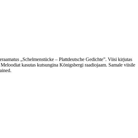
raamatus „Schelmenstücke – Plattdeutsche Gedichte”. Viisi kirjutas
s. Meloodiat kasutas kutsungina Königsbergi raadiojaam. Samale viisile
ained.