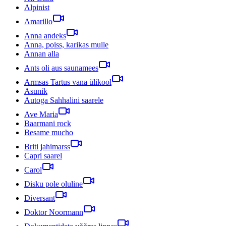
Alpinist
Amarillo
Anna andeks
Anna, poiss, karikas mulle
Annan alla
Ants oli aus saunamees
Armsas Tartus vana ülikool
Asunik
Autoga Sahhalini saarele
Ave Maria
Baarmani rock
Besame mucho
Briti jahimarss
Capri saarel
Carol
Disku pole oluline
Diversant
Doktor Noormann