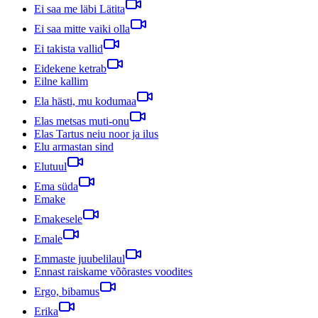
Ei saa me läbi Lätita
Ei saa mitte vaiki olla
Ei takista vallid
Eidekene ketrab
Eilne kallim
Ela hästi, mu kodumaa
Elas metsas muti-onu
Elas Tartus neiu noor ja ilus
Elu armastan sind
Elutuul
Ema süda
Emake
Emakesele
Emale
Emmaste juubelilaul
Ennast raiskame võõrastes voodites
Ergo, bibamus
Erika