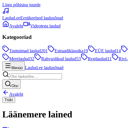
Liigu põhisisu juurde
Laulud.ee
Eestikeelsed laulusõnad
Avaleht
Videotega laulud
Kategooriad
Tuntuimad laulud
201
Estraadiklassika
19
EÜE laulud
14
Merelaulud
32
Rahvuslikud laulud
53
Regilaulud
11
Rivi-
Laulud.ee laulusõnad
Menüü
Otsi
Avaleht
Trüki
Läänemere lained