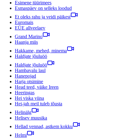
Esimene tüürimees
Esmaspäev on selleks loodud
Et oleks rahu ja veidi päikest
Euromais
EÜE allveelaev
Grand Marino
Haanja miis
Hakkame, mehed, minema
Haldjate jõuluöö
Haldjate jõuluöö
Hambavalu laul
Hanepojad
Harja otsimine
Head teed, väike Ireen
Heeringas
Hei viska viina
Hei-jah meil tuleb tõusta
Helinälg
Helisev muusika
Hellad vennad, astkem kokku
Helmi