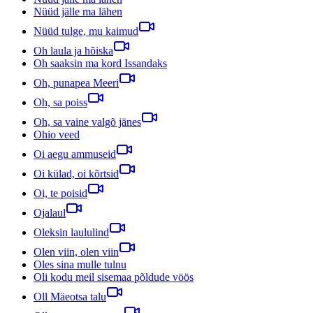
Nüüd jälle ma lähen
Nüüd tulge, mu kaimud
Oh laula ja hõiska
Oh saaksin ma kord Issandaks
Oh, punapea Meeri
Oh, sa poiss
Oh, sa vaine valgõ jänes
Ohio veed
Oi aegu ammuseid
Oi külad, oi kõrtsid
Oi, te poisid
Ojalaul
Oleksin laululind
Olen viin, olen viin
Oles sina mulle tulnu
Oli kodu meil sisemaa põldude vöös
Oll Mäeotsa talu