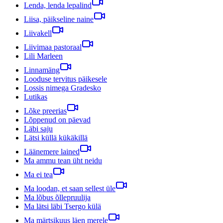
Lenda, lenda lepalind
Liisa, päikseline naine
Liivakell
Liivimaa pastoraal
Lili Marleen
Linnamäng
Looduse tervitus päikesele
Lossis nimega Gradesko
Lutikas
Lõke preerias
Lõppenud on päevad
Läbi saju
Lätsi küllä kükäkillä
Läänemere lained
Ma ammu tean üht neidu
Ma ei tea
Ma loodan, et saan sellest üle
Ma lõbus õllepruulija
Ma lätsi läbi Tsergo külä
Ma märtsikuus läen merele