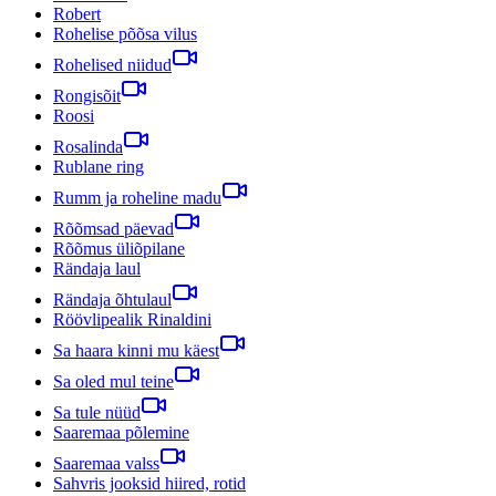
Robert
Rohelise põõsa vilus
Rohelised niidud
Rongisõit
Roosi
Rosalinda
Rublane ring
Rumm ja roheline madu
Rõõmsad päevad
Rõõmus üliõpilane
Rändaja laul
Rändaja õhtulaul
Röövlipealik Rinaldini
Sa haara kinni mu käest
Sa oled mul teine
Sa tule nüüd
Saaremaa põlemine
Saaremaa valss
Sahvris jooksid hiired, rotid