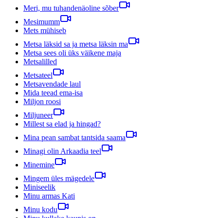
Meri, mu tuhandenäoline sõber
Mesimumm
Mets mühiseb
Metsa läksid sa ja metsa läksin ma
Metsa sees oli üks väikene maja
Metsalilled
Metsateel
Metsavendade laul
Mida teead ema-isa
Miljon roosi
Miljuneer
Millest sa elad ja hingad?
Mina pean sambat tantsida saama
Minagi olin Arkaadia teel
Minemine
Mingem üles mägedele
Miniseelik
Minu armas Kati
Minu kodu