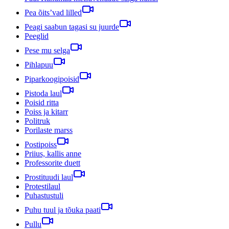
Pea õits’vad lilled
Peagi saabun tagasi su juurde
Peeglid
Pese mu selga
Pihlapuu
Piparkoogipoisid
Pistoda laul
Poisid ritta
Poiss ja kitarr
Politruk
Porilaste marss
Postipoiss
Priius, kallis anne
Professorite duett
Prostituudi laul
Protestilaul
Puhastustuli
Puhu tuul ja tõuka paati
Pullu