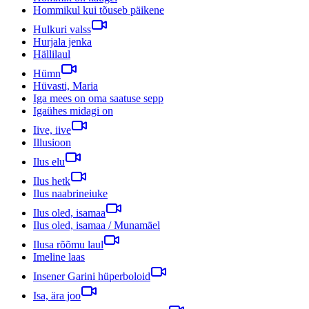
Hommikul kui tõuseb päikene
Hulkuri valss
Hurjala jenka
Hällilaul
Hümn
Hüvasti, Maria
Iga mees on oma saatuse sepp
Igaühes midagi on
Iive, iive
Illusioon
Ilus elu
Ilus hetk
Ilus naabrineiuke
Ilus oled, isamaa
Ilus oled, isamaa / Munamäel
Ilusa rõõmu laul
Imeline laas
Insener Garini hüperboloid
Isa, ära joo