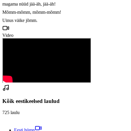
magama nüüd jää-äh, jää-äh!

Mõmm-mõmm, mõmm-mõmm!

Uinus väike jõmm.
Video
Kõik eestikeelsed laulud
725
laulu
Eesti hümn