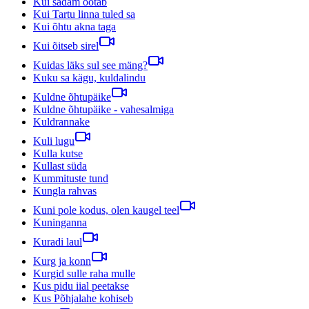
Kui sadam ootab
Kui Tartu linna tuled sa
Kui õhtu akna taga
Kui õitseb sirel
Kuidas läks sul see mäng?
Kuku sa kägu, kuldalindu
Kuldne õhtupäike
Kuldne õhtupäike - vahesalmiga
Kuldrannake
Kuli lugu
Kulla kutse
Kullast süda
Kummituste tund
Kungla rahvas
Kuni pole kodus, olen kaugel teel
Kuninganna
Kuradi laul
Kurg ja konn
Kurgid sulle raha mulle
Kus pidu iial peetakse
Kus Põhjalahe kohiseb