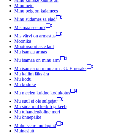
Minu kullake kaunis on
Minu neiu
Minu peig on kalamees
Minu südames sa elad
Mis maa see on?
Mis värvi on armastus
Moonika
Mootorsportlaste laul
Mu isamaa armas
Mu isamaa on minu arm
Mu isamaa on minu arm - G. Ernesaks
Mu kallim läks ära
Mu kodu
Mu koduke
Mu meelen kuldne kodukotus
Mu suul ei ole sulgejat
Mu süda mul kerkib ja keeb
Mu tuhandenäoline meri
Mu õnnepäike
Muhu saare mullapind
Muinasjutt