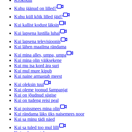
Krokodill
Kuhu jäänud on lilled?
Kuhu küll kõik lilled jäid?
Kui kallist kodust läksin
Kui lapsena lustilla luhal
Kui lapsena televisioonis
Kui lähen maailma rändama
Kui mina alles, umpa, umpa
Kui mina olin väiksekene
Kui mu isa kord ära suri
Kui mul mure kipub
Kui naine armastab meest
Kui oleksin tuul
Kui oleme joonud šampanjat
Kui on jõudnud sügise
Kui on tudeng reisi peal
Kui poissmees mina olin
Kui rändama läks üks naisemees noor
Kui sa minu tädi näed
Kui sa tuled too mul lilli