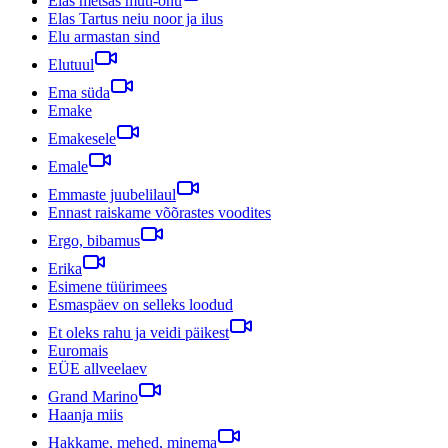
Elas metsas muti-onu
Elas Tartus neiu noor ja ilus
Elu armastan sind
Elutuul
Ema süda
Emake
Emakesele
Emale
Emmaste juubelilaul
Ennast raiskame võõrastes voodites
Ergo, bibamus
Erika
Esimene tüürimees
Esmaspäev on selleks loodud
Et oleks rahu ja veidi päikest
Euromais
EÜE allveelaev
Grand Marino
Haanja miis
Hakkame, mehed, minema