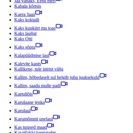
Jää vabaks, Eesti meri
Kabala kõrtsis
Kaera Jaan
Kaks koktaili
Kaks kuukiirt mu toas
Kaks lauljat
Kaks Otti
Kaks sõpra
Kalapüüdmise laul
Kalevite kants
Kallikene, tule intrist välja
Kallim, hõbedaselt sul helgib juba juuksekuld
Kallim, saada mulle padi
Kartuliõis
Karulaane jenka
Karulaul
Karumõmmi unelaul
Kas tunned maad
Kasatšokki keerutades