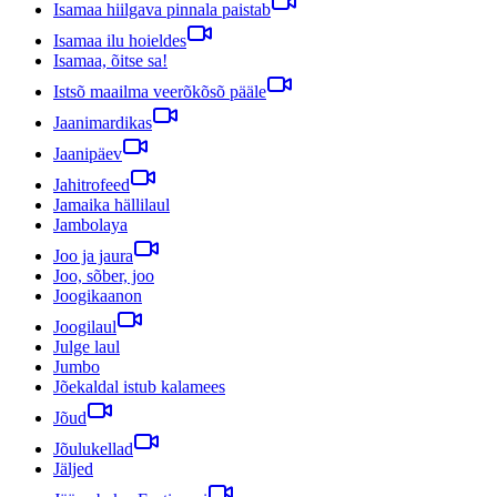
Isamaa hiilgava pinnala paistab
Isamaa ilu hoieldes
Isamaa, õitse sa!
Istsõ maailma veerõkõsõ pääle
Jaanimardikas
Jaanipäev
Jahitrofeed
Jamaika hällilaul
Jambolaya
Joo ja jaura
Joo, sõber, joo
Joogikaanon
Joogilaul
Julge laul
Jumbo
Jõekaldal istub kalamees
Jõud
Jõulukellad
Jäljed