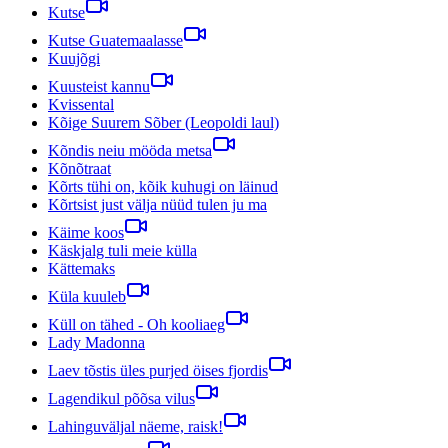
Kutse
Kutse Guatemaalasse
Kuujõgi
Kuusteist kannu
Kvissental
Kõige Suurem Sõber (Leopoldi laul)
Kõndis neiu mööda metsa
Kõnõtraat
Kõrts tühi on, kõik kuhugi on läinud
Kõrtsist just välja nüüd tulen ju ma
Käime koos
Käskjalg tuli meie külla
Kättemaks
Küla kuuleb
Küll on tähed - Oh kooliaeg
Lady Madonna
Laev tõstis üles purjed öises fjordis
Lagendikul põõsa vilus
Lahinguväljal näeme, raisk!