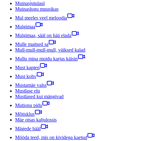
Muinasjutulaul
Muinaslugu muusikas
Mul meeles veel meloodia
Mulgimaa
Mulgimaa, sääl on hää elada
Mulle maitsed sa
Mull-mull-mull-mull, väiksed kalad
Mullu mina muidu karjas käisin
Must kapten
Must kohv
Mustamäe valss
Mustlase elu
Mustlased kui mängivad
Mutionu pidu
Mõtisklus
Mäe otsas kaljulossis
Mägede hääl
Mööda teed, mis on kividega kaetud