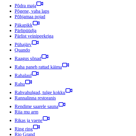
Põdra maja
Põgene, vaba laps
Põhjamaa pojad
Päkapikk
Pärlipüüdja
Pärlist veinipeekriga
Pühajärv
Quando
Raagus sõnad
Raha paneb rattad käima
Rahalaul
Rahu
Rahvahulgad, tulge kokku
Rannalinna restoranis
Rendime saarele sauna
Riia mu arm
Rikas ja vaene
Ring ring
Rio Grand