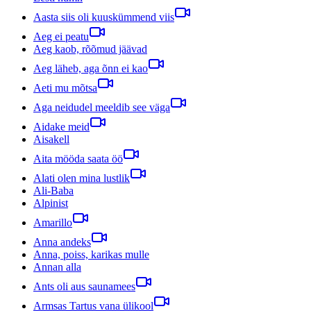
Aasta siis oli kuuskümmend viis
Aeg ei peatu
Aeg kaob, rõõmud jäävad
Aeg läheb, aga õnn ei kao
Aeti mu mõtsa
Aga neidudel meeldib see väga
Aidake meid
Aisakell
Aita mööda saata öö
Alati olen mina lustlik
Ali-Baba
Alpinist
Amarillo
Anna andeks
Anna, poiss, karikas mulle
Annan alla
Ants oli aus saunamees
Armsas Tartus vana ülikool