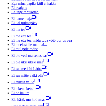
Ega mina papiks küll ei hakka
Ehavalgus
Ehitage rahukojad
Ehitame maja
Ei iial pulmapäev
Ei ma tea
Ei me ette tea
Ei me ette tea, mida tuua võib purjus pea
Ei meelest läe mul iial...
Ei mul pole mõisa
Ei ole veel ma selles eas
Ei ole üksi ükski maa
Ei saa me läbi Lätita
Ei saa mitte vaiki olla
Ei takista vallid
Eidekene ketrab
Eilne kallim
Ela hästi, mu kodumaa