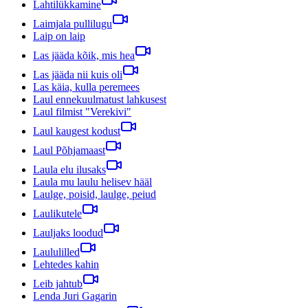
Lahtilükkamine
Laimjala pullilugu
Laip on laip
Las jääda kõik, mis hea
Las jääda nii kuis oli
Las käia, kulla peremees
Laul ennekuulmatust lahkusest
Laul filmist "Verekivi"
Laul kaugest kodust
Laul Põhjamaast
Laula elu ilusaks
Laula mu laulu helisev hääl
Laulge, poisid, laulge, peiud
Laulikutele
Lauljaks loodud
Laululilled
Lehtedes kahin
Leib jahtub
Lenda Juri Gagarin