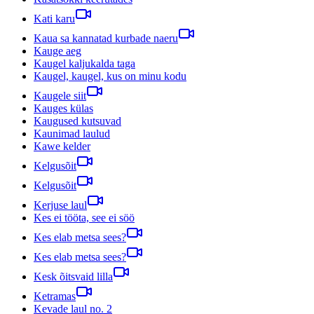
Kati karu
Kaua sa kannatad kurbade naeru
Kauge aeg
Kaugel kaljukalda taga
Kaugel, kaugel, kus on minu kodu
Kaugele siit
Kauges külas
Kaugused kutsuvad
Kaunimad laulud
Kawe kelder
Kelgusõit
Kelgusõit
Kerjuse laul
Kes ei tööta, see ei söö
Kes elab metsa sees?
Kes elab metsa sees?
Kesk õitsvaid lilla
Ketramas
Kevade laul no. 2