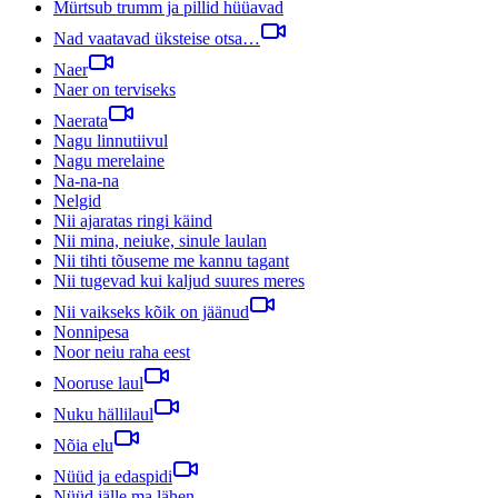
Mürtsub trumm ja pillid hüüavad
Nad vaatavad üksteise otsa…
Naer
Naer on terviseks
Naerata
Nagu linnutiivul
Nagu merelaine
Na-na-na
Nelgid
Nii ajaratas ringi käind
Nii mina, neiuke, sinule laulan
Nii tihti tõuseme me kannu tagant
Nii tugevad kui kaljud suures meres
Nii vaikseks kõik on jäänud
Nonnipesa
Noor neiu raha eest
Nooruse laul
Nuku hällilaul
Nõia elu
Nüüd ja edaspidi
Nüüd jälle ma lähen