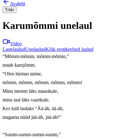
Avaleht
Trüki
Karumõmmi unelaul
Video
Lastelaulud
Unelaulud
Kõik eestikeelsed laulud
“Mõmm-mõmm, mõmm-mõmm,”

nutab karujõmm.

“Olen hirmus unine,

mõmm, mõmm, mõmm, mõmm, mõmm!

Minu memm läks maasikale,

minu taat läks vaarikale.

Kes küll laulaks “Ää-äh, ää-äh,

magama nüüd jää-äh, jää-äh!”

“Summ-summ-summ-summ,”
