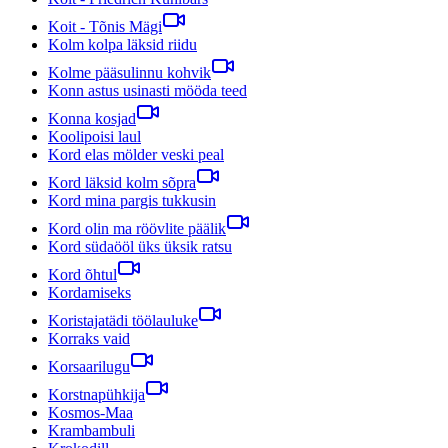
Koit - Tõnis Mägi
Kolm kolpa läksid riidu
Kolme pääsulinnu kohvik
Konn astus usinasti mööda teed
Konna kosjad
Koolipoisi laul
Kord elas mölder veski peal
Kord läksid kolm sõpra
Kord mina pargis tukkusin
Kord olin ma röövlite päälik
Kord südaööl üks üksik ratsu
Kord õhtul
Kordamiseks
Koristajatädi töölauluke
Korraks vaid
Korsaarilugu
Korstnapühkija
Kosmos-Maa
Krambambuli