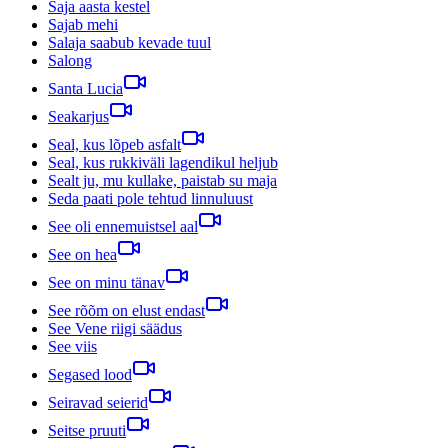
Saja aasta kestel
Sajab mehi
Salaja saabub kevade tuul
Salong
Santa Lucia
Seakarjus
Seal, kus lõpeb asfalt
Seal, kus rukkiväli lagendikul heljub
Sealt ju, mu kullake, paistab su maja
Seda paati pole tehtud linnuluust
See oli ennemuistsel aal
See on hea
See on minu tänav
See rõõm on elust endast
See Vene riigi säädus
See viis
Segased lood
Seiravad seierid
Seitse pruuti