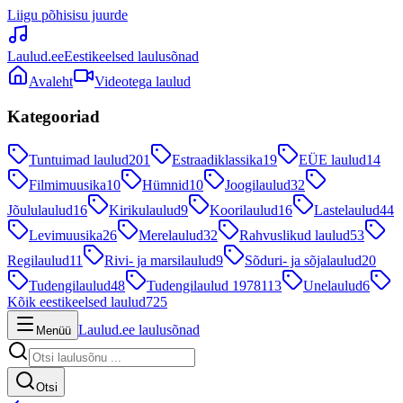
Liigu põhisisu juurde
Laulud.ee
Eestikeelsed laulusõnad
Avaleht
Videotega laulud
Kategooriad
Tuntuimad laulud
201
Estraadiklassika
19
EÜE laulud
14
Filmimuusika
10
Hümnid
10
Joogilaulud
32
Jõululaulud
16
Kirikulaulud
9
Koorilaulud
16
Lastelaulud
44
Levimuusika
26
Merelaulud
32
Rahvuslikud laulud
53
Regilaulud
11
Rivi- ja marsilaulud
9
Sõduri- ja sõjalaulud
20
Tudengilaulud
48
Tudengilaulud 1978
113
Unelaulud
6
Kõik eestikeelsed laulud
725
Laulud.ee laulusõnad
Menüü
Otsi