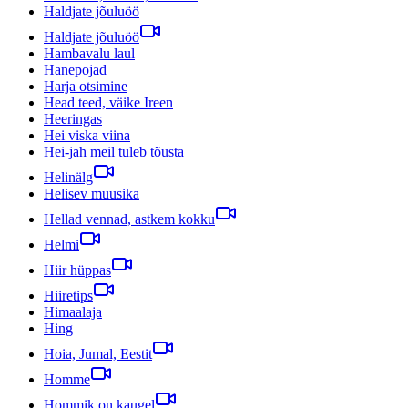
Haldjate jõuluöö
Haldjate jõuluöö
Hambavalu laul
Hanepojad
Harja otsimine
Head teed, väike Ireen
Heeringas
Hei viska viina
Hei-jah meil tuleb tõusta
Helinälg
Helisev muusika
Hellad vennad, astkem kokku
Helmi
Hiir hüppas
Hiiretips
Himaalaja
Hing
Hoia, Jumal, Eestit
Homme
Hommik on kaugel