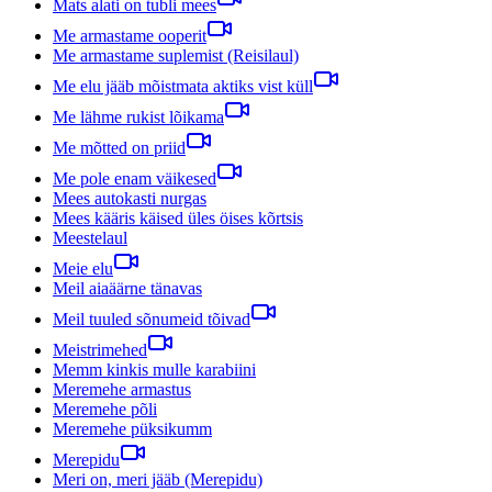
Mats alati on tubli mees
Me armastame ooperit
Me armastame suplemist (Reisilaul)
Me elu jääb mõistmata aktiks vist küll
Me lähme rukist lõikama
Me mõtted on priid
Me pole enam väikesed
Mees autokasti nurgas
Mees kääris käised üles öises kõrtsis
Meestelaul
Meie elu
Meil aiaäärne tänavas
Meil tuuled sõnumeid tõivad
Meistrimehed
Memm kinkis mulle karabiini
Meremehe armastus
Meremehe põli
Meremehe püksikumm
Merepidu
Meri on, meri jääb (Merepidu)