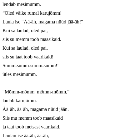
lendab mesimumm.

“Oled väike rumal karujõmm!

Laula ise “Ää-äh, magama nüüd jää-äh!”

Kui sa laulad, oled pai,

siis su memm toob maasikaid.

Kui sa laulad, oled pai,

siis su taat toob vaarikaid!

Summ-summ-summ-summ!”

ütles mesimumm.

“Mõmm-mõmm, mõmm-mõmm,”

laulab karujõmm.

Ää-äh, ää-äh, magama nüüd jään.

Siis mu memm toob maasikaid

ja taat toob metsast vaarikaid.

Laulan ise ää-äh, ää-äh,
