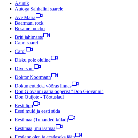
Asunik
Autoga Sahhalini saarele
Ave Maria
Baarmani rock
Besame mucho
Briti jahimarss
Capri saarel
Carol
Disku pole oluline
Diversant
Doktor Noormann
Dokumentideta võõras linnas
Don Giovanni aaria ooperist "Don Giovanni"
Don Quijote - Tõotuslaul
Eesti lipp
Eesti muld ja eesti süda
Eestimaa (Tuhanded külad)
Eestimaa, mu isamaa
Eestlane olen ja eestlaseks jään