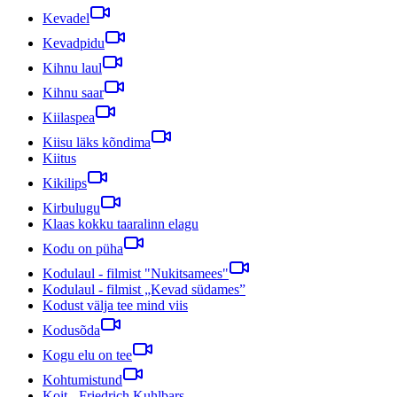
Kevadel
Kevadpidu
Kihnu laul
Kihnu saar
Kiilaspea
Kiisu läks kõndima
Kiitus
Kikilips
Kirbulugu
Klaas kokku taaralinn elagu
Kodu on püha
Kodulaul - filmist "Nukitsamees"
Kodulaul - filmist „Kevad südames”
Kodust välja tee mind viis
Kodusõda
Kogu elu on tee
Kohtumistund
Koit - Friedrich Kuhlbars