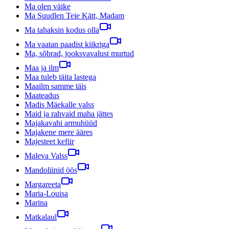
Ma olen väike
Ma Suudlen Teie Kätt, Madam
Ma tahaksin kodus olla
Ma vaatan paadist kiikriga
Ma, sõbrad, jooksvavalust murtud
Maa ja ilm
Maa tuleb täita lastega
Maailm samme täis
Maateadus
Madis Mäekalle valss
Maid ja rahvaid maha jättes
Majakavahi armuhüüd
Majakene mere ääres
Majesteet kefiir
Maleva Valss
Mandoliinid öös
Margareeta
Maria-Louisa
Marina
Matkalaul