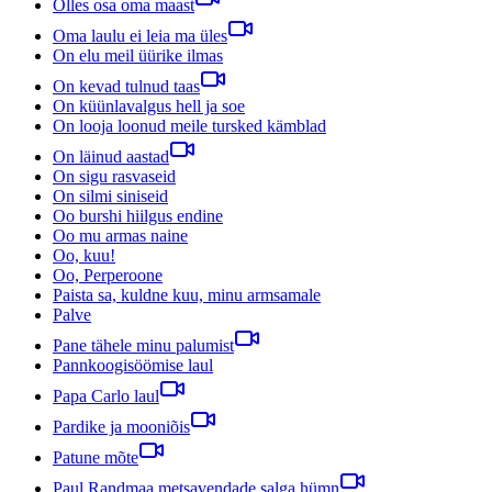
Olles osa oma maast
Oma laulu ei leia ma üles
On elu meil üürike ilmas
On kevad tulnud taas
On küünlavalgus hell ja soe
On looja loonud meile tursked kämblad
On läinud aastad
On sigu rasvaseid
On silmi siniseid
Oo burshi hiilgus endine
Oo mu armas naine
Oo, kuu!
Oo, Perperoone
Paista sa, kuldne kuu, minu armsamale
Palve
Pane tähele minu palumist
Pannkoogisöömise laul
Papa Carlo laul
Pardike ja mooniõis
Patune mõte
Paul Randmaa metsavendade salga hümn