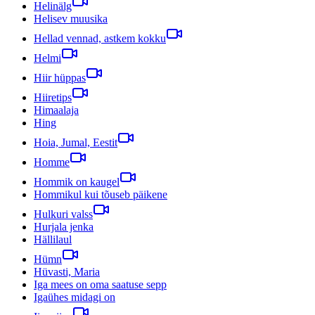
Helinälg
Helisev muusika
Hellad vennad, astkem kokku
Helmi
Hiir hüppas
Hiiretips
Himaalaja
Hing
Hoia, Jumal, Eestit
Homme
Hommik on kaugel
Hommikul kui tõuseb päikene
Hulkuri valss
Hurjala jenka
Hällilaul
Hümn
Hüvasti, Maria
Iga mees on oma saatuse sepp
Igaühes midagi on