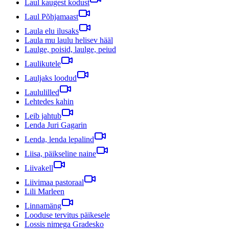
Laul kaugest kodust
Laul Põhjamaast
Laula elu ilusaks
Laula mu laulu helisev hääl
Laulge, poisid, laulge, peiud
Laulikutele
Lauljaks loodud
Laululilled
Lehtedes kahin
Leib jahtub
Lenda Juri Gagarin
Lenda, lenda lepalind
Liisa, päikseline naine
Liivakell
Liivimaa pastoraal
Lili Marleen
Linnamäng
Looduse tervitus päikesele
Lossis nimega Gradesko