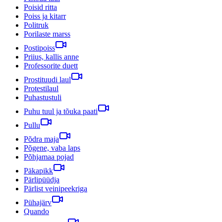
Poisid ritta
Poiss ja kitarr
Politruk
Porilaste marss
Postipoiss
Priius, kallis anne
Professorite duett
Prostituudi laul
Protestilaul
Puhastustuli
Puhu tuul ja tõuka paati
Pullu
Põdra maja
Põgene, vaba laps
Põhjamaa pojad
Päkapikk
Pärlipüüdja
Pärlist veinipeekriga
Pühajärv
Quando