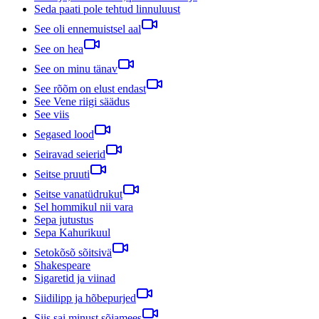
Seda paati pole tehtud linnuluust
See oli ennemuistsel aal
See on hea
See on minu tänav
See rõõm on elust endast
See Vene riigi säädus
See viis
Segased lood
Seiravad seierid
Seitse pruuti
Seitse vanatüdrukut
Sel hommikul nii vara
Sepa jutustus
Sepa Kahurikuul
Setokõsõ sõitsivä
Shakespeare
Sigaretid ja viinad
Siidilipp ja hõbepurjed
Siis sai minust sõjamees