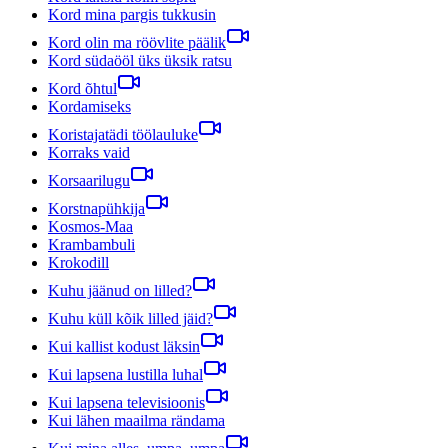
Kord mina pargis tukkusin
Kord olin ma röövlite päälik
Kord südaööl üks üksik ratsu
Kord õhtul
Kordamiseks
Koristajatädi töölauluke
Korraks vaid
Korsaarilugu
Korstnapühkija
Kosmos-Maa
Krambambuli
Krokodill
Kuhu jäänud on lilled?
Kuhu küll kõik lilled jäid?
Kui kallist kodust läksin
Kui lapsena lustilla luhal
Kui lapsena televisioonis
Kui lähen maailma rändama