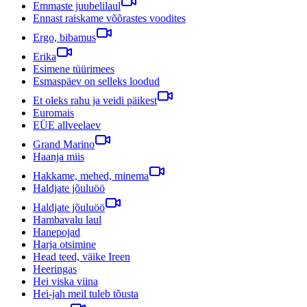
Emmaste juubelilaul
Ennast raiskame võõrastes voodites
Ergo, bibamus
Erika
Esimene tüürimees
Esmaspäev on selleks loodud
Et oleks rahu ja veidi päikest
Euromais
EÜE allveelaev
Grand Marino
Haanja miis
Hakkame, mehed, minema
Haldjate jõuluöö
Haldjate jõuluöö
Hambavalu laul
Hanepojad
Harja otsimine
Head teed, väike Ireen
Heeringas
Hei viska viina
Hei-jah meil tuleb tõusta