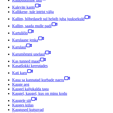
Kalapüüdmise laul
Kalevite kants
Kallikene, tule intrist välja
Kallim, hõbedaselt sul helgib juba juuksekuld
Kallim, saada mulle padi
Kartuliõis
Karulaane jenka
Karulaul
Karumõmmi unelaul
Kas tunned maad
Kasatšokki keerutades
Kati karu
Kaua sa kannatad kurbade naeru
Kauge aeg
Kaugel kaljukalda taga
Kaugel, kaugel, kus on minu kodu
Kaugele siit
Kauges külas
Kaugused kutsuvad