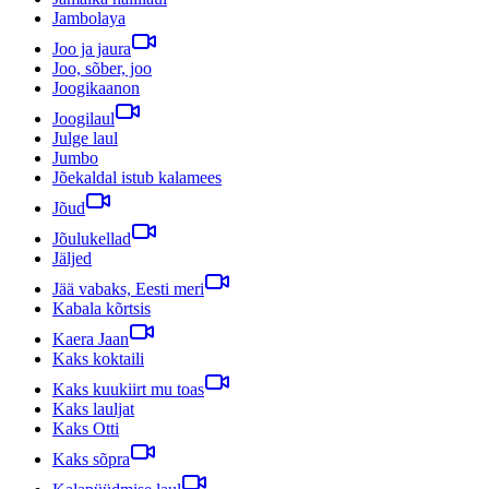
Jambolaya
Joo ja jaura
Joo, sõber, joo
Joogikaanon
Joogilaul
Julge laul
Jumbo
Jõekaldal istub kalamees
Jõud
Jõulukellad
Jäljed
Jää vabaks, Eesti meri
Kabala kõrtsis
Kaera Jaan
Kaks koktaili
Kaks kuukiirt mu toas
Kaks lauljat
Kaks Otti
Kaks sõpra