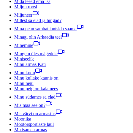
Mida teead ema-isa
Miljon roosi
Miljuneer
Millest sa elad ja hingad?
Mina pean sambat tantsida saama
Minagi olin Arkaadia teel
Minemine
Mingem üles mägedele
Miniseelik
Minu armas Kati
Minu kodu
Minu kullake kaunis on
Minu neiu
Minu peig on kalamees
Minu südames sa elad
Mis maa see on?
Mis värvi on armastus
Moonika
Mootorsportlaste laul
Mu isamaa armas