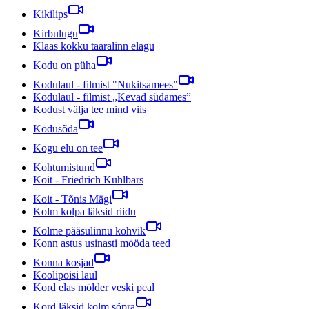
Kikilips
Kirbulugu
Klaas kokku taaralinn elagu
Kodu on püha
Kodulaul - filmist "Nukitsamees"
Kodulaul - filmist „Kevad südames”
Kodust välja tee mind viis
Kodusõda
Kogu elu on tee
Kohtumistund
Koit - Friedrich Kuhlbars
Koit - Tõnis Mägi
Kolm kolpa läksid riidu
Kolme pääsulinnu kohvik
Konn astus usinasti mööda teed
Konna kosjad
Koolipoisi laul
Kord elas mölder veski peal
Kord läksid kolm sõpra