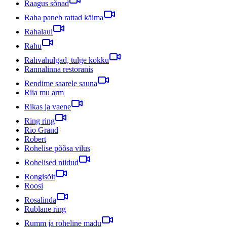
Raagus sõnad
Raha paneb rattad käima
Rahalaul
Rahu
Rahvahulgad, tulge kokku
Rannalinna restoranis
Rendime saarele sauna
Riia mu arm
Rikas ja vaene
Ring ring
Rio Grand
Robert
Rohelise põõsa vilus
Rohelised niidud
Rongisõit
Roosi
Rosalinda
Rublane ring
Rumm ja roheline madu