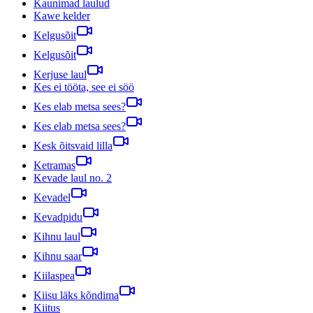
Kaunimad laulud
Kawe kelder
Kelgusõit
Kelgusõit
Kerjuse laul
Kes ei tööta, see ei söö
Kes elab metsa sees?
Kes elab metsa sees?
Kesk õitsvaid lilla
Ketramas
Kevade laul no. 2
Kevadel
Kevadpidu
Kihnu laul
Kihnu saar
Kiilaspea
Kiisu läks kõndima
Kiitus