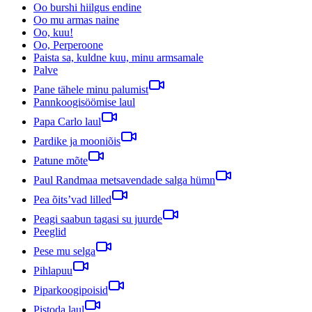
Oo burshi hiilgus endine
Oo mu armas naine
Oo, kuu!
Oo, Perperoone
Paista sa, kuldne kuu, minu armsamale
Palve
Pane tähele minu palumist
Pannkoogisöömise laul
Papa Carlo laul
Pardike ja mooniõis
Patune mõte
Paul Randmaa metsavendade salga hümn
Pea õits’vad lilled
Peagi saabun tagasi su juurde
Peeglid
Pese mu selga
Pihlapuu
Piparkoogipoisid
Pistoda laul