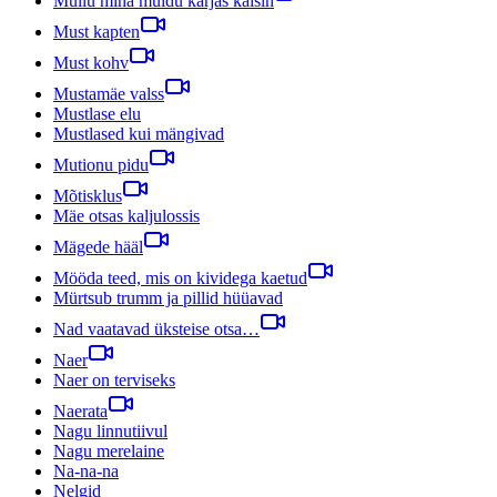
Mullu mina muidu karjas käisin
Must kapten
Must kohv
Mustamäe valss
Mustlase elu
Mustlased kui mängivad
Mutionu pidu
Mõtisklus
Mäe otsas kaljulossis
Mägede hääl
Mööda teed, mis on kividega kaetud
Mürtsub trumm ja pillid hüüavad
Nad vaatavad üksteise otsa…
Naer
Naer on terviseks
Naerata
Nagu linnutiivul
Nagu merelaine
Na-na-na
Nelgid