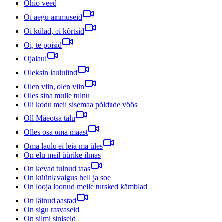
Ohio veed
Oi aegu ammuseid
Oi külad, oi kõrtsid
Oi, te poisid
Ojalaul
Oleksin laululind
Olen viin, olen viin
Oles sina mulle tulnu
Oli kodu meil sisemaa põldude vöös
Oll Mäeotsa talu
Olles osa oma maast
Oma laulu ei leia ma üles
On elu meil üürike ilmas
On kevad tulnud taas
On küünlavalgus hell ja soe
On looja loonud meile tursked kämblad
On läinud aastad
On sigu rasvaseid
On silmi siniseid