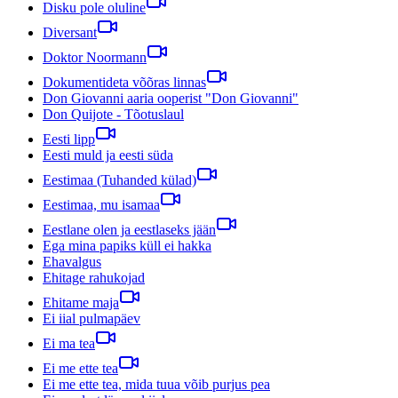
Disku pole oluline
Diversant
Doktor Noormann
Dokumentideta võõras linnas
Don Giovanni aaria ooperist "Don Giovanni"
Don Quijote - Tõotuslaul
Eesti lipp
Eesti muld ja eesti süda
Eestimaa (Tuhanded külad)
Eestimaa, mu isamaa
Eestlane olen ja eestlaseks jään
Ega mina papiks küll ei hakka
Ehavalgus
Ehitage rahukojad
Ehitame maja
Ei iial pulmapäev
Ei ma tea
Ei me ette tea
Ei me ette tea, mida tuua võib purjus pea