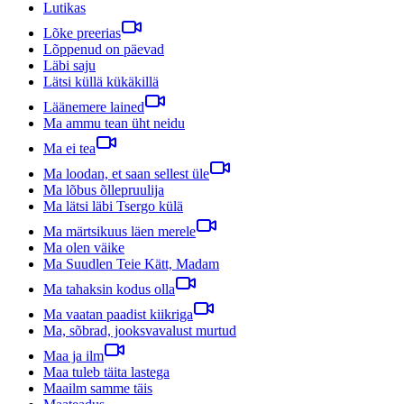
Lutikas
Lõke preerias
Lõppenud on päevad
Läbi saju
Lätsi küllä kükäkillä
Läänemere lained
Ma ammu tean üht neidu
Ma ei tea
Ma loodan, et saan sellest üle
Ma lõbus õllepruulija
Ma lätsi läbi Tsergo külä
Ma märtsikuus läen merele
Ma olen väike
Ma Suudlen Teie Kätt, Madam
Ma tahaksin kodus olla
Ma vaatan paadist kiikriga
Ma, sõbrad, jooksvavalust murtud
Maa ja ilm
Maa tuleb täita lastega
Maailm samme täis