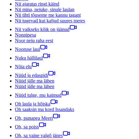
Nii ajaratas ringi käind
Nii mina, neiuke, sinule laulan
Nii tihti tõuseme me kannu tagant
Nii tugevad kui kaljud suures meres
Nii vaikseks kõik on jäänud
Nonnipesa
Noor neiu raha eest
Nooruse laul
Nuku hällilaul
Nõia elu
Nüüd ja edaspidi
Nüüd jälle ma lähen
Nüüd jälle ma lähen
Nüüd tulge, mu kaimud
Oh laula ja hõiska
Oh saaksin ma kord Issandaks
Oh, punapea Meeri
Oh, sa poiss
Oh, sa vaine valgõ jänes