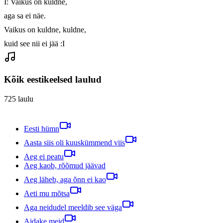
I: Vaikus on kuldne, 

aga sa ei näe. 

Vaikus on kuldne, kuldne, 

kuid see nii ei jää :I
Kõik eestikeelsed laulud
725
laulu
Eesti hümn
Aasta siis oli kuuskümmend viis
Aeg ei peatu
Aeg kaob, rõõmud jäävad
Aeg läheb, aga õnn ei kao
Aeti mu mõtsa
Aga neidudel meeldib see väga
Aidake meid