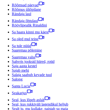
Rõõmsad päevad
Rõõmus üliõpilane
Rändaja laul
Rändaja õhtulaul
Röövlipealik Rinaldini
Sa haara kinni mu käest
Sa oled mul teine
Sa tule nüüd
Saaremaa põlemine
Saaremaa valss
Sahvris jooksid hiired, rotid
Saja aasta kestel
Sajab mehi
Salaja saabub kevade tuul
Salong
Santa Lucia
Seakarjus
Seal, kus lõpeb asfalt
Seal, kus rukkiväli lagendikul heljub
Sealt ju, mu kullake, paistab su maja