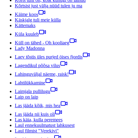
Kõrts tühi on, kõik kuhugi on läinud
Kõrtsist just välja nüüd tulen ju ma
Käime koos
Käskjalg tuli meie külla
Kättemaks
Küla kuuleb
Küll on tähed - Oh kooliaeg
Lady Madonna
Laev tõstis üles purjed öises fjordis
Lagendikul põõsa vilus
Lahinguväljal näeme, raisk!
Lahtilükkamine
Laimjala pullilugu
Laip on laip
Las jääda kõik, mis hea
Las jääda nii kuis oli
Las käia, kulla peremees
Laul ennekuulmatust lahkusest
Laul filmist "Verekivi"