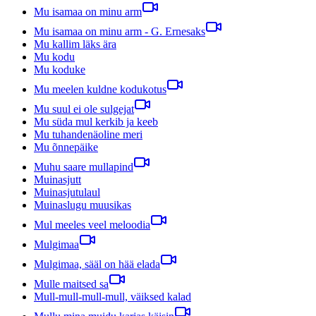
Mu isamaa on minu arm
Mu isamaa on minu arm - G. Ernesaks
Mu kallim läks ära
Mu kodu
Mu koduke
Mu meelen kuldne kodukotus
Mu suul ei ole sulgejat
Mu süda mul kerkib ja keeb
Mu tuhandenäoline meri
Mu õnnepäike
Muhu saare mullapind
Muinasjutt
Muinasjutulaul
Muinaslugu muusikas
Mul meeles veel meloodia
Mulgimaa
Mulgimaa, sääl on hää elada
Mulle maitsed sa
Mull-mull-mull-mull, väiksed kalad