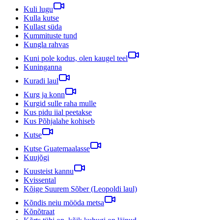
Kuli lugu
Kulla kutse
Kullast süda
Kummituste tund
Kungla rahvas
Kuni pole kodus, olen kaugel teel
Kuninganna
Kuradi laul
Kurg ja konn
Kurgid sulle raha mulle
Kus pidu iial peetakse
Kus Põhjalahe kohiseb
Kutse
Kutse Guatemaalasse
Kuujõgi
Kuusteist kannu
Kvissental
Kõige Suurem Sõber (Leopoldi laul)
Kõndis neiu mööda metsa
Kõnõtraat