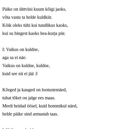
Päike on ühtviisi kuum kõigi jaoks, 

võta vastu ta helde kuldkiir. 

Kõik oleks tühi kui tundlikus kaoks, 

kui su hingest kaoks hea-kurja piir. 

I: Vaikus on kuldne, 

aga sa ei näe. 

Vaikus on kuldne, kuldne, 

kuid see nii ei jää :I 

Kõrged ja kauged on lootustemäed, 

tuhat tõket on jalge ees maas. 

Meelt heidad öösel, kuid hommikul näed, 

helde päike sind armastab taas. 
