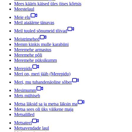
Mees kääris käised üles öises kõrtsis
Meestelaul
Meie elu
Meil aiaäärne tänavas
Meil tuuled sõnumeid tõivad
Meistrimehed
Memm kinkis mulle karabiini
Meremehe armastus
Meremehe põli
Meremehe püksikumm
Merepidu
Meri on, meri jääb (Merepidu)
Meri, mu tuhandenäoline sõber
Mesimumm
Mets mühiseb
Metsa läksid sa ja metsa läksin ma
Metsa sees oli üks väikene maja
Metsalilled
Metsateel
Metsavendade laul