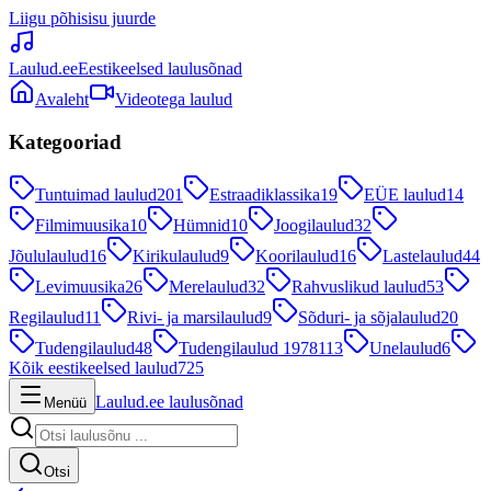
Liigu põhisisu juurde
Laulud.ee
Eestikeelsed laulusõnad
Avaleht
Videotega laulud
Kategooriad
Tuntuimad laulud
201
Estraadiklassika
19
EÜE laulud
14
Filmimuusika
10
Hümnid
10
Joogilaulud
32
Jõululaulud
16
Kirikulaulud
9
Koorilaulud
16
Lastelaulud
44
Levimuusika
26
Merelaulud
32
Rahvuslikud laulud
53
Regilaulud
11
Rivi- ja marsilaulud
9
Sõduri- ja sõjalaulud
20
Tudengilaulud
48
Tudengilaulud 1978
113
Unelaulud
6
Kõik eestikeelsed laulud
725
Laulud.ee laulusõnad
Menüü
Otsi