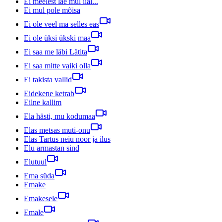
Ei meelest läe mul iial...
Ei mul pole mõisa
Ei ole veel ma selles eas
Ei ole üksi ükski maa
Ei saa me läbi Lätita
Ei saa mitte vaiki olla
Ei takista vallid
Eidekene ketrab
Eilne kallim
Ela hästi, mu kodumaa
Elas metsas muti-onu
Elas Tartus neiu noor ja ilus
Elu armastan sind
Elutuul
Ema süda
Emake
Emakesele
Emale