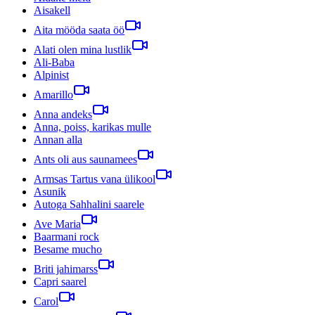
Aisakell
Aita mööda saata öö
Alati olen mina lustlik
Ali-Baba
Alpinist
Amarillo
Anna andeks
Anna, poiss, karikas mulle
Annan alla
Ants oli aus saunamees
Armsas Tartus vana ülikool
Asunik
Autoga Sahhalini saarele
Ave Maria
Baarmani rock
Besame mucho
Briti jahimarss
Capri saarel
Carol