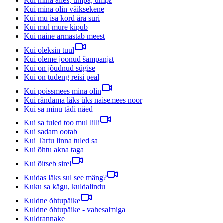
Kui mina alles, umpa, umpa
Kui mina olin väiksekene
Kui mu isa kord ära suri
Kui mul mure kipub
Kui naine armastab meest
Kui oleksin tuul
Kui oleme joonud šampanjat
Kui on jõudnud sügise
Kui on tudeng reisi peal
Kui poissmees mina olin
Kui rändama läks üks naisemees noor
Kui sa minu tädi näed
Kui sa tuled too mul lilli
Kui sadam ootab
Kui Tartu linna tuled sa
Kui õhtu akna taga
Kui õitseb sirel
Kuidas läks sul see mäng?
Kuku sa kägu, kuldalindu
Kuldne õhtupäike
Kuldne õhtupäike - vahesalmiga
Kuldrannake