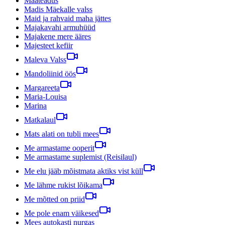
Maateadus
Madis Mäekalle valss
Maid ja rahvaid maha jättes
Majakavahi armuhüüd
Majakene mere ääres
Majesteet kefiir
Maleva Valss
Mandoliinid öös
Margareeta
Maria-Louisa
Marina
Matkalaul
Mats alati on tubli mees
Me armastame ooperit
Me armastame suplemist (Reisilaul)
Me elu jääb mõistmata aktiks vist küll
Me lähme rukist lõikama
Me mõtted on priid
Me pole enam väikesed
Mees autokasti nurgas