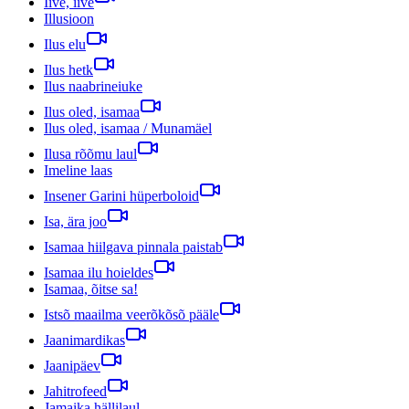
Iive, iive
Illusioon
Ilus elu
Ilus hetk
Ilus naabrineiuke
Ilus oled, isamaa
Ilus oled, isamaa / Munamäel
Ilusa rõõmu laul
Imeline laas
Insener Garini hüperboloid
Isa, ära joo
Isamaa hiilgava pinnala paistab
Isamaa ilu hoieldes
Isamaa, õitse sa!
Istsõ maailma veerõkõsõ pääle
Jaanimardikas
Jaanipäev
Jahitrofeed
Jamaika hällilaul