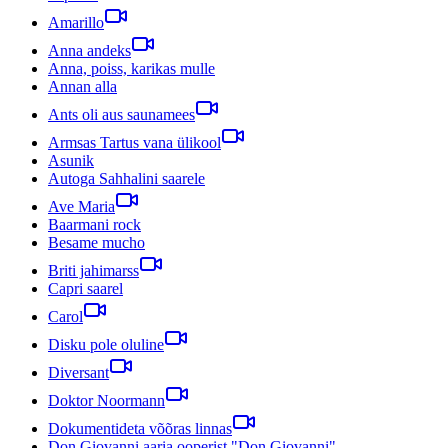
Amarillo
Anna andeks
Anna, poiss, karikas mulle
Annan alla
Ants oli aus saunamees
Armsas Tartus vana ülikool
Asunik
Autoga Sahhalini saarele
Ave Maria
Baarmani rock
Besame mucho
Briti jahimarss
Capri saarel
Carol
Disku pole oluline
Diversant
Doktor Noormann
Dokumentideta võõras linnas
Don Giovanni aaria ooperist "Don Giovanni"