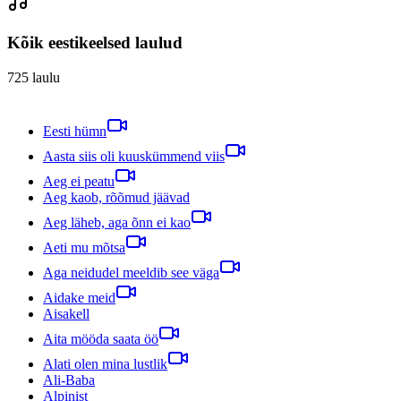
Kõik eestikeelsed laulud
725
laulu
Eesti hümn
Aasta siis oli kuuskümmend viis
Aeg ei peatu
Aeg kaob, rõõmud jäävad
Aeg läheb, aga õnn ei kao
Aeti mu mõtsa
Aga neidudel meeldib see väga
Aidake meid
Aisakell
Aita mööda saata öö
Alati olen mina lustlik
Ali-Baba
Alpinist