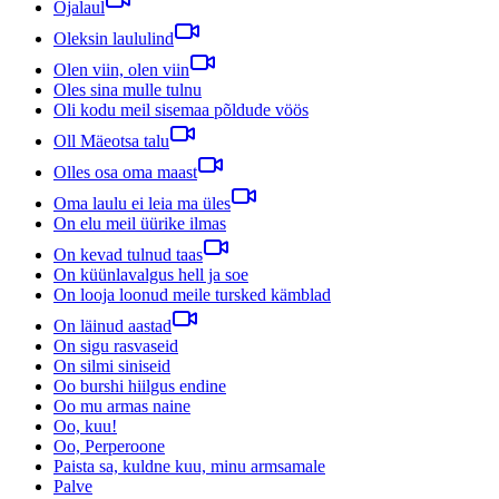
Ojalaul
Oleksin laululind
Olen viin, olen viin
Oles sina mulle tulnu
Oli kodu meil sisemaa põldude vöös
Oll Mäeotsa talu
Olles osa oma maast
Oma laulu ei leia ma üles
On elu meil üürike ilmas
On kevad tulnud taas
On küünlavalgus hell ja soe
On looja loonud meile tursked kämblad
On läinud aastad
On sigu rasvaseid
On silmi siniseid
Oo burshi hiilgus endine
Oo mu armas naine
Oo, kuu!
Oo, Perperoone
Paista sa, kuldne kuu, minu armsamale
Palve