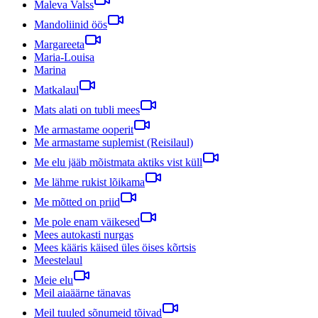
Maleva Valss
Mandoliinid öös
Margareeta
Maria-Louisa
Marina
Matkalaul
Mats alati on tubli mees
Me armastame ooperit
Me armastame suplemist (Reisilaul)
Me elu jääb mõistmata aktiks vist küll
Me lähme rukist lõikama
Me mõtted on priid
Me pole enam väikesed
Mees autokasti nurgas
Mees kääris käised üles öises kõrtsis
Meestelaul
Meie elu
Meil aiaäärne tänavas
Meil tuuled sõnumeid tõivad