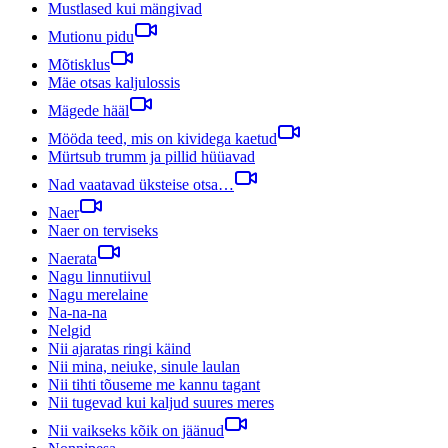
Mustlased kui mängivad
Mutionu pidu
Mõtisklus
Mäe otsas kaljulossis
Mägede hääl
Mööda teed, mis on kividega kaetud
Mürtsub trumm ja pillid hüüavad
Nad vaatavad üksteise otsa…
Naer
Naer on terviseks
Naerata
Nagu linnutiivul
Nagu merelaine
Na-na-na
Nelgid
Nii ajaratas ringi käind
Nii mina, neiuke, sinule laulan
Nii tihti tõuseme me kannu tagant
Nii tugevad kui kaljud suures meres
Nii vaikseks kõik on jäänud