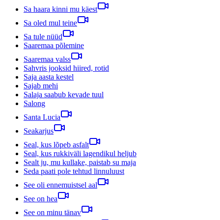
Sa haara kinni mu käest
Sa oled mul teine
Sa tule nüüd
Saaremaa põlemine
Saaremaa valss
Sahvris jooksid hiired, rotid
Saja aasta kestel
Sajab mehi
Salaja saabub kevade tuul
Salong
Santa Lucia
Seakarjus
Seal, kus lõpeb asfalt
Seal, kus rukkiväli lagendikul heljub
Sealt ju, mu kullake, paistab su maja
Seda paati pole tehtud linnuluust
See oli ennemuistsel aal
See on hea
See on minu tänav