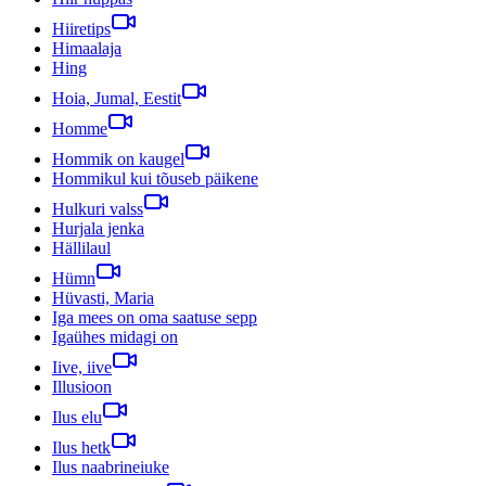
Hiiretips
Himaalaja
Hing
Hoia, Jumal, Eestit
Homme
Hommik on kaugel
Hommikul kui tõuseb päikene
Hulkuri valss
Hurjala jenka
Hällilaul
Hümn
Hüvasti, Maria
Iga mees on oma saatuse sepp
Igaühes midagi on
Iive, iive
Illusioon
Ilus elu
Ilus hetk
Ilus naabrineiuke