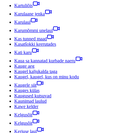
Kartuliõis
Karulaane jenka
Karulaul
Karumõmmi unelaul
Kas tunned maad
Kasatšokki keerutades
Kati karu
Kaua sa kannatad kurbade naeru
Kauge aeg
Kaugel kaljukalda taga
Kaugel, kaugel, kus on minu kodu
Kaugele siit
Kauges külas
Kaugused kutsuvad
Kaunimad laulud
Kawe kelder
Kelgusõit
Kelgusõit
Kerjuse laul