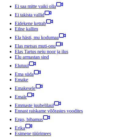
Ei saa mitte vaiki olla
Ei takista vallid
Eidekene ketrab
Eilne kallim
Ela hästi, mu kodumaa
Elas metsas muti-onu
Elas Tartus neiu noor ja ilus
Elu armastan sind
Elutuul
Ema süda
Emake
Emakesele
Emale
Emmaste juubelilaul
Ennast raiskame võõrastes voodites
Ergo, bibamus
Erika
Esimene tüürimees