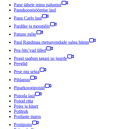
Pane tähele minu palumist
Pannkoogisöömise laul
Papa Carlo laul
Pardike ja mooniõis
Patune mõte
Paul Randmaa metsavendade salga hümn
Pea õits’vad lilled
Peagi saabun tagasi su juurde
Peeglid
Pese mu selga
Pihlapuu
Piparkoogipoisid
Pistoda laul
Poisid ritta
Poiss ja kitarr
Politruk
Porilaste marss
Postipoiss