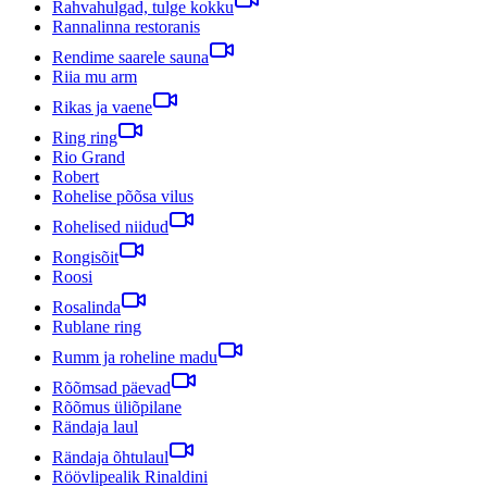
Rahvahulgad, tulge kokku
Rannalinna restoranis
Rendime saarele sauna
Riia mu arm
Rikas ja vaene
Ring ring
Rio Grand
Robert
Rohelise põõsa vilus
Rohelised niidud
Rongisõit
Roosi
Rosalinda
Rublane ring
Rumm ja roheline madu
Rõõmsad päevad
Rõõmus üliõpilane
Rändaja laul
Rändaja õhtulaul
Röövlipealik Rinaldini