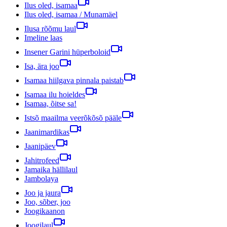
Ilus oled, isamaa
Ilus oled, isamaa / Munamäel
Ilusa rõõmu laul
Imeline laas
Insener Garini hüperboloid
Isa, ära joo
Isamaa hiilgava pinnala paistab
Isamaa ilu hoieldes
Isamaa, õitse sa!
Istsõ maailma veerõkõsõ pääle
Jaanimardikas
Jaanipäev
Jahitrofeed
Jamaika hällilaul
Jambolaya
Joo ja jaura
Joo, sõber, joo
Joogikaanon
Joogilaul