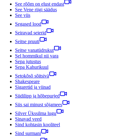
See rõõm on elust endast
See Vene riigi säädus
See viis
Segased lood
Seiravad seierid
Seitse pruuti
Seitse vanatüdrukut
Sel hommikul nii vara
Sepa jutustus
Sepa Kahurikuul
Setokõsõ sõitsivä
Shakespeare
Sigaretid ja viinad
Siidilipp ja hõbepurjed
Siis sai minust sõjamees
Silver Ükssilma lugu
Sinavad veed
Sind kohtasin kooliteel
Sind surmani