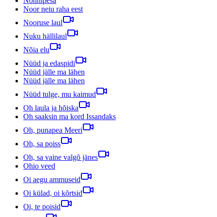
Nonnipesa
Noor neiu raha eest
Nooruse laul
Nuku hällilaul
Nõia elu
Nüüd ja edaspidi
Nüüd jälle ma lähen
Nüüd jälle ma lähen
Nüüd tulge, mu kaimud
Oh laula ja hõiska
Oh saaksin ma kord Issandaks
Oh, punapea Meeri
Oh, sa poiss
Oh, sa vaine valgõ jänes
Ohio veed
Oi aegu ammuseid
Oi külad, oi kõrtsid
Oi, te poisid