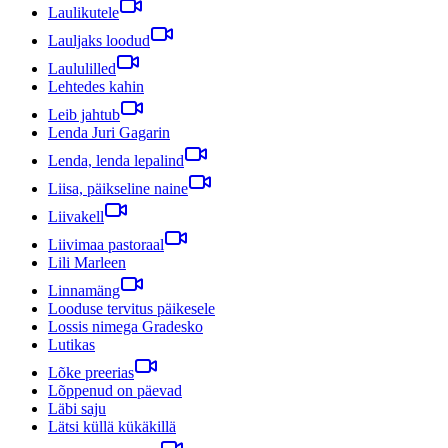
Laulikutele
Lauljaks loodud
Laululilled
Lehtedes kahin
Leib jahtub
Lenda Juri Gagarin
Lenda, lenda lepalind
Liisa, päikseline naine
Liivakell
Liivimaa pastoraal
Lili Marleen
Linnamäng
Looduse tervitus päikesele
Lossis nimega Gradesko
Lutikas
Lõke preerias
Lõppenud on päevad
Läbi saju
Lätsi küllä kükäkillä