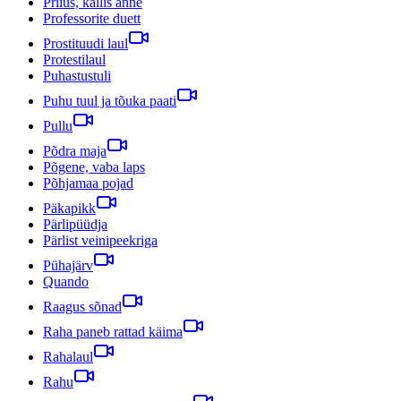
Priius, kallis anne
Professorite duett
Prostituudi laul
Protestilaul
Puhastustuli
Puhu tuul ja tõuka paati
Pullu
Põdra maja
Põgene, vaba laps
Põhjamaa pojad
Päkapikk
Pärlipüüdja
Pärlist veinipeekriga
Pühajärv
Quando
Raagus sõnad
Raha paneb rattad käima
Rahalaul
Rahu