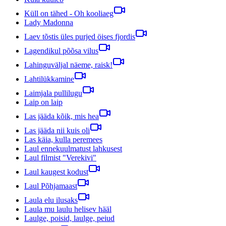
Küll on tähed - Oh kooliaeg
Lady Madonna
Laev tõstis üles purjed öises fjordis
Lagendikul põõsa vilus
Lahinguväljal näeme, raisk!
Lahtilükkamine
Laimjala pullilugu
Laip on laip
Las jääda kõik, mis hea
Las jääda nii kuis oli
Las käia, kulla peremees
Laul ennekuulmatust lahkusest
Laul filmist "Verekivi"
Laul kaugest kodust
Laul Põhjamaast
Laula elu ilusaks
Laula mu laulu helisev hääl
Laulge, poisid, laulge, peiud