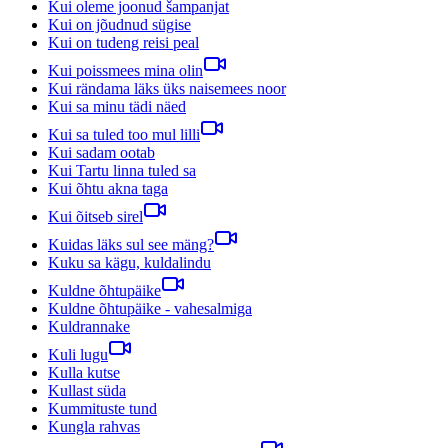
Kui oleme joonud šampanjat
Kui on jõudnud sügise
Kui on tudeng reisi peal
Kui poissmees mina olin
Kui rändama läks üks naisemees noor
Kui sa minu tädi näed
Kui sa tuled too mul lilli
Kui sadam ootab
Kui Tartu linna tuled sa
Kui õhtu akna taga
Kui õitseb sirel
Kuidas läks sul see mäng?
Kuku sa kägu, kuldalindu
Kuldne õhtupäike
Kuldne õhtupäike - vahesalmiga
Kuldrannake
Kuli lugu
Kulla kutse
Kullast süda
Kummituste tund
Kungla rahvas