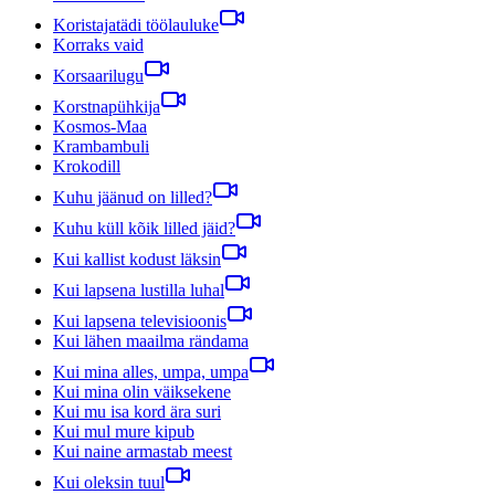
Koristajatädi töölauluke
Korraks vaid
Korsaarilugu
Korstnapühkija
Kosmos-Maa
Krambambuli
Krokodill
Kuhu jäänud on lilled?
Kuhu küll kõik lilled jäid?
Kui kallist kodust läksin
Kui lapsena lustilla luhal
Kui lapsena televisioonis
Kui lähen maailma rändama
Kui mina alles, umpa, umpa
Kui mina olin väiksekene
Kui mu isa kord ära suri
Kui mul mure kipub
Kui naine armastab meest
Kui oleksin tuul