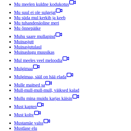
Mu meelen kuldne kodukotus
Mu suul ei ole sulgejat
Mu süda mul kerkib ja keeb
Mu tuhandenäoline meri
Mu õnnepäike
Muhu saare mullapind
Muinasjutt
Muinasjutulaul
Muinaslugu muusikas
Mul meeles veel meloodia
Mulgimaa
Mulgimaa, sääl on hää elada
Mulle maitsed sa
Mull-mull-mull-mull, väiksed kalad
Mullu mina muidu karjas käisin
Must kapten
Must kohv
Mustamäe valss
Mustlase elu