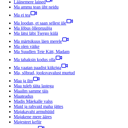
Läänemere lained
Ma ammu tean üht neidu
Ma ei tea
Ma loodan, et saan sellest üle
Ma lõbus õllepruulija
Ma lätsi läbi Tsergo külä
Ma märtsikuus läen merele
Ma olen väike
Ma Suudlen Teie Kätt, Madam
Ma tahaksin kodus olla
Ma vaatan paadist kiikriga
Ma, sõbrad, jooksvavalust murtud
Maa ja ilm
Maa tuleb täita lastega
Maailm samme täis
Maateadus
Madis Mäekalle valss
Maid ja rahvaid maha jättes
Majakavahi armuhüüd
Majakene mere ääres
Majesteet kefiir