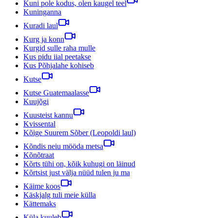
Kuni pole kodus, olen kaugel teel
Kuninganna
Kuradi laul
Kurg ja konn
Kurgid sulle raha mulle
Kus pidu iial peetakse
Kus Põhjalahe kohiseb
Kutse
Kutse Guatemaalasse
Kuujõgi
Kuusteist kannu
Kvissental
Kõige Suurem Sõber (Leopoldi laul)
Kõndis neiu mööda metsa
Kõnõtraat
Kõrts tühi on, kõik kuhugi on läinud
Kõrtsist just välja nüüd tulen ju ma
Käime koos
Käskjalg tuli meie külla
Kättemaks
Küla kuuleb