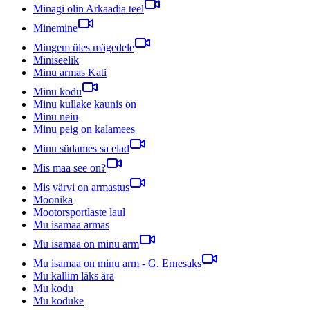
Minagi olin Arkaadia teel
Minemine
Mingem üles mägedele
Miniseelik
Minu armas Kati
Minu kodu
Minu kullake kaunis on
Minu neiu
Minu peig on kalamees
Minu südames sa elad
Mis maa see on?
Mis värvi on armastus
Moonika
Mootorsportlaste laul
Mu isamaa armas
Mu isamaa on minu arm
Mu isamaa on minu arm - G. Ernesaks
Mu kallim läks ära
Mu kodu
Mu koduke