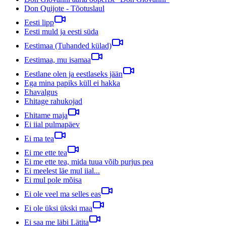
Don Quijote - Tõotuslaul
Eesti lipp
Eesti muld ja eesti süda
Eestimaa (Tuhanded külad)
Eestimaa, mu isamaa
Eestlane olen ja eestlaseks jään
Ega mina papiks küll ei hakka
Ehavalgus
Ehitage rahukojad
Ehitame maja
Ei iial pulmapäev
Ei ma tea
Ei me ette tea
Ei me ette tea, mida tuua võib purjus pea
Ei meelest läe mul iial...
Ei mul pole mõisa
Ei ole veel ma selles eas
Ei ole üksi ükski maa
Ei saa me läbi Lätita