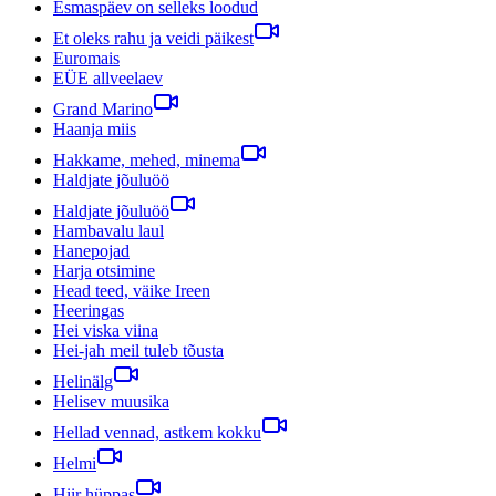
Esmaspäev on selleks loodud
Et oleks rahu ja veidi päikest
Euromais
EÜE allveelaev
Grand Marino
Haanja miis
Hakkame, mehed, minema
Haldjate jõuluöö
Haldjate jõuluöö
Hambavalu laul
Hanepojad
Harja otsimine
Head teed, väike Ireen
Heeringas
Hei viska viina
Hei-jah meil tuleb tõusta
Helinälg
Helisev muusika
Hellad vennad, astkem kokku
Helmi
Hiir hüppas