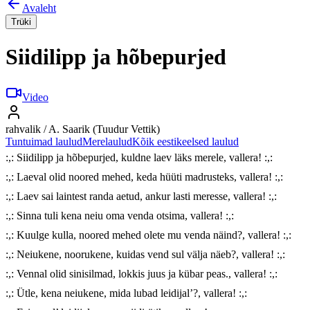
Avaleht
Trüki
Siidilipp ja hõbepurjed
Video
rahvalik / A. Saarik (Tuudur Vettik)
Tuntuimad laulud
Merelaulud
Kõik eestikeelsed laulud
:,: Siidilipp ja hõbepurjed, kuldne laev läks merele, vallera! :,:

:,: Laeval olid noored mehed, keda hüüti madrusteks, vallera! :,:

:,: Laev sai laintest randa aetud, ankur lasti meresse, vallera! :,:

:,: Sinna tuli kena neiu oma venda otsima, vallera! :,:

:,: Kuulge kulla, noored mehed olete mu venda näind?, vallera! :,:

:,: Neiukene, noorukene, kuidas vend sul välja näeb?, vallera! :,:

:,: Vennal olid sinisilmad, lokkis juus ja kübar peas., vallera! :,:

:,: Ütle, kena neiukene, mida lubad leidijal’?, vallera! :,:
