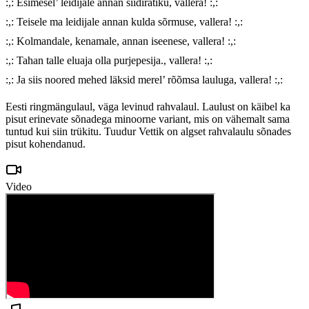
:,: Esimesel’ leidijale annan siidirätiku, vallera! :,:

:,: Teisele ma leidijale annan kulda sõrmuse, vallera! :,:

:,: Kolmandale, kenamale, annan iseenese, vallera! :,:

:,: Tahan talle eluaja olla purjepesija., vallera! :,:

:,: Ja siis noored mehed läksid merel’ rõõmsa lauluga, vallera! :,:
Eesti ringmängulaul, väga levinud rahvalaul. Laulust on käibel ka
pisut erinevate sõnadega minoorne variant, mis on vähemalt sama
tuntud kui siin trükitu. Tuudur Vettik on algset rahvalaulu sõnades
pisut kohendanud.
Video