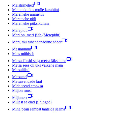
Meistrimehed
Memm kinkis mulle karabiini
Meremehe armastus
Meremehe põli
Meremehe püksikumm
Merepidu
Meri on, meri jääb (Merepidu)
Meri, mu tuhandenäoline sõber
Mesimumm
Mets mühiseb
Metsa läksid sa ja metsa läksin ma
Metsa sees oli üks väikene maja
Metsalilled
Metsateel
Metsavendade laul
Mida teead ema-isa
Miljon roosi
Miljuneer
Millest sa elad ja hingad?
Mina pean sambat tantsida saama