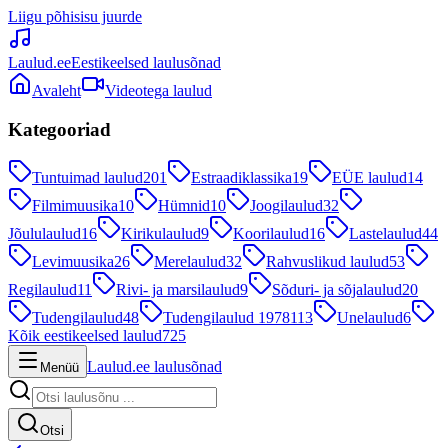
Liigu põhisisu juurde
Laulud.ee
Eestikeelsed laulusõnad
Avaleht
Videotega laulud
Kategooriad
Tuntuimad laulud
201
Estraadiklassika
19
EÜE laulud
14
Filmimuusika
10
Hümnid
10
Joogilaulud
32
Jõululaulud
16
Kirikulaulud
9
Koorilaulud
16
Lastelaulud
44
Levimuusika
26
Merelaulud
32
Rahvuslikud laulud
53
Regilaulud
11
Rivi- ja marsilaulud
9
Sõduri- ja sõjalaulud
20
Tudengilaulud
48
Tudengilaulud 1978
113
Unelaulud
6
Kõik eestikeelsed laulud
725
Laulud.ee laulusõnad
Menüü
Otsi