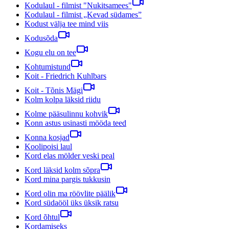
Kodulaul - filmist "Nukitsamees"
Kodulaul - filmist „Kevad südames”
Kodust välja tee mind viis
Kodusõda
Kogu elu on tee
Kohtumistund
Koit - Friedrich Kuhlbars
Koit - Tõnis Mägi
Kolm kolpa läksid riidu
Kolme pääsulinnu kohvik
Konn astus usinasti mööda teed
Konna kosjad
Koolipoisi laul
Kord elas mölder veski peal
Kord läksid kolm sõpra
Kord mina pargis tukkusin
Kord olin ma röövlite päälik
Kord südaööl üks üksik ratsu
Kord õhtul
Kordamiseks