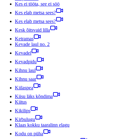
Kes ei tööta, see ei söö
Kes elab metsa sees?
Kes elab metsa sees?
Kesk õitsvaid lilla
Ketramas
Kevade laul no. 2
Kevadel
Kevadpidu
Kihnu laul
Kihnu saar
Kiilaspea
Kiisu läks kõndima
Kiitus
Kikilips
Kirbulugu
Klaas kokku taaralinn elagu
Kodu on püha