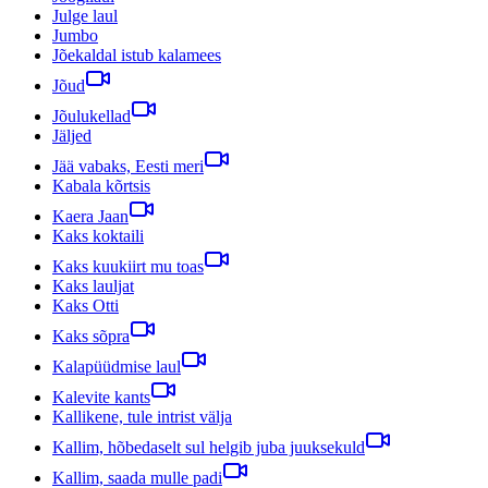
Julge laul
Jumbo
Jõekaldal istub kalamees
Jõud
Jõulukellad
Jäljed
Jää vabaks, Eesti meri
Kabala kõrtsis
Kaera Jaan
Kaks koktaili
Kaks kuukiirt mu toas
Kaks lauljat
Kaks Otti
Kaks sõpra
Kalapüüdmise laul
Kalevite kants
Kallikene, tule intrist välja
Kallim, hõbedaselt sul helgib juba juuksekuld
Kallim, saada mulle padi