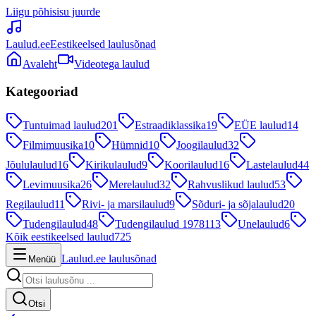
Liigu põhisisu juurde
Laulud.ee
Eestikeelsed laulusõnad
Avaleht
Videotega laulud
Kategooriad
Tuntuimad laulud
201
Estraadiklassika
19
EÜE laulud
14
Filmimuusika
10
Hümnid
10
Joogilaulud
32
Jõululaulud
16
Kirikulaulud
9
Koorilaulud
16
Lastelaulud
44
Levimuusika
26
Merelaulud
32
Rahvuslikud laulud
53
Regilaulud
11
Rivi- ja marsilaulud
9
Sõduri- ja sõjalaulud
20
Tudengilaulud
48
Tudengilaulud 1978
113
Unelaulud
6
Kõik eestikeelsed laulud
725
Laulud.ee laulusõnad
Menüü
Otsi