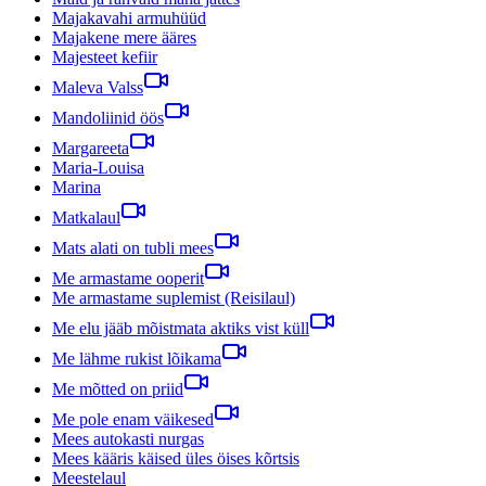
Majakavahi armuhüüd
Majakene mere ääres
Majesteet kefiir
Maleva Valss
Mandoliinid öös
Margareeta
Maria-Louisa
Marina
Matkalaul
Mats alati on tubli mees
Me armastame ooperit
Me armastame suplemist (Reisilaul)
Me elu jääb mõistmata aktiks vist küll
Me lähme rukist lõikama
Me mõtted on priid
Me pole enam väikesed
Mees autokasti nurgas
Mees kääris käised üles öises kõrtsis
Meestelaul