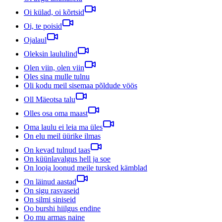
Oi külad, oi kõrtsid
Oi, te poisid
Ojalaul
Oleksin laululind
Olen viin, olen viin
Oles sina mulle tulnu
Oli kodu meil sisemaa põldude vöös
Oll Mäeotsa talu
Olles osa oma maast
Oma laulu ei leia ma üles
On elu meil üürike ilmas
On kevad tulnud taas
On küünlavalgus hell ja soe
On looja loonud meile tursked kämblad
On läinud aastad
On sigu rasvaseid
On silmi siniseid
Oo burshi hiilgus endine
Oo mu armas naine