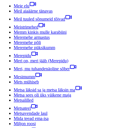
Meie elu
Meil aiaäärne tänavas
Meil tuuled sõnumeid tõivad
Meistrimehed
Memm kinkis mulle karabiini
Meremehe armastus
Meremehe põli
Meremehe püksikumm
Merepidu
Meri on, meri jääb (Merepidu)
Meri, mu tuhandenäoline sõber
Mesimumm
Mets mühiseb
Metsa läksid sa ja metsa läksin ma
Metsa sees oli üks väikene maja
Metsalilled
Metsateel
Metsavendade laul
Mida teead ema-isa
Miljon roosi