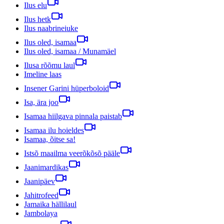
Ilus elu
Ilus hetk
Ilus naabrineiuke
Ilus oled, isamaa
Ilus oled, isamaa / Munamäel
Ilusa rõõmu laul
Imeline laas
Insener Garini hüperboloid
Isa, ära joo
Isamaa hiilgava pinnala paistab
Isamaa ilu hoieldes
Isamaa, õitse sa!
Istsõ maailma veerõkõsõ pääle
Jaanimardikas
Jaanipäev
Jahitrofeed
Jamaika hällilaul
Jambolaya