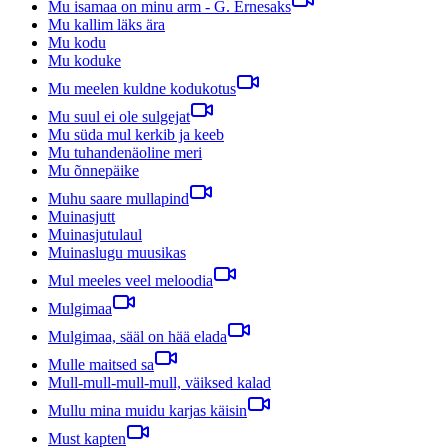
Mu isamaa on minu arm - G. Ernesaks
Mu kallim läks ära
Mu kodu
Mu koduke
Mu meelen kuldne kodukotus
Mu suul ei ole sulgejat
Mu süda mul kerkib ja keeb
Mu tuhandenäoline meri
Mu õnnepäike
Muhu saare mullapind
Muinasjutt
Muinasjutulaul
Muinaslugu muusikas
Mul meeles veel meloodia
Mulgimaa
Mulgimaa, sääl on hää elada
Mulle maitsed sa
Mull-mull-mull-mull, väiksed kalad
Mullu mina muidu karjas käisin
Must kapten