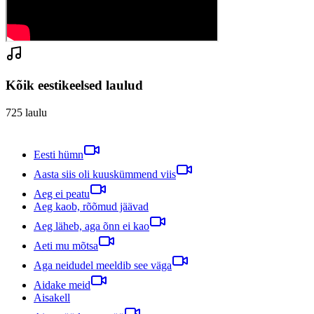
Kõik eestikeelsed laulud
725
laulu
Eesti hümn
Aasta siis oli kuuskümmend viis
Aeg ei peatu
Aeg kaob, rõõmud jäävad
Aeg läheb, aga õnn ei kao
Aeti mu mõtsa
Aga neidudel meeldib see väga
Aidake meid
Aisakell