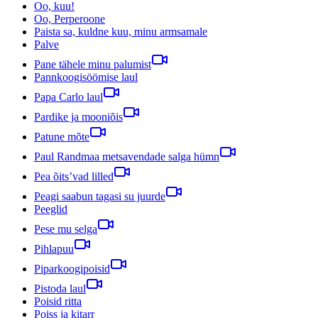
Oo, kuu!
Oo, Perperoone
Paista sa, kuldne kuu, minu armsamale
Palve
Pane tähele minu palumist
Pannkoogisöömise laul
Papa Carlo laul
Pardike ja mooniõis
Patune mõte
Paul Randmaa metsavendade salga hümn
Pea õits’vad lilled
Peagi saabun tagasi su juurde
Peeglid
Pese mu selga
Pihlapuu
Piparkoogipoisid
Pistoda laul
Poisid ritta
Poiss ja kitarr