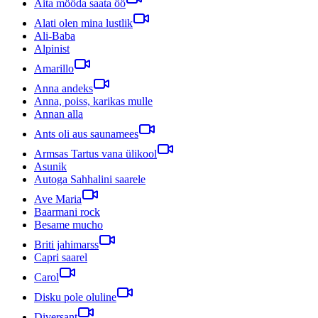
Aita mööda saata öö
Alati olen mina lustlik
Ali-Baba
Alpinist
Amarillo
Anna andeks
Anna, poiss, karikas mulle
Annan alla
Ants oli aus saunamees
Armsas Tartus vana ülikool
Asunik
Autoga Sahhalini saarele
Ave Maria
Baarmani rock
Besame mucho
Briti jahimarss
Capri saarel
Carol
Disku pole oluline
Diversant