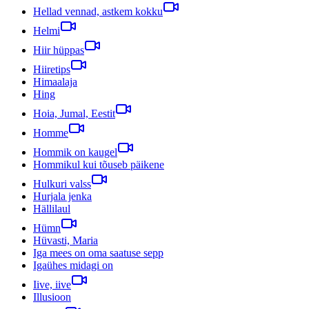
Hellad vennad, astkem kokku
Helmi
Hiir hüppas
Hiiretips
Himaalaja
Hing
Hoia, Jumal, Eestit
Homme
Hommik on kaugel
Hommikul kui tõuseb päikene
Hulkuri valss
Hurjala jenka
Hällilaul
Hümn
Hüvasti, Maria
Iga mees on oma saatuse sepp
Igaühes midagi on
Iive, iive
Illusioon