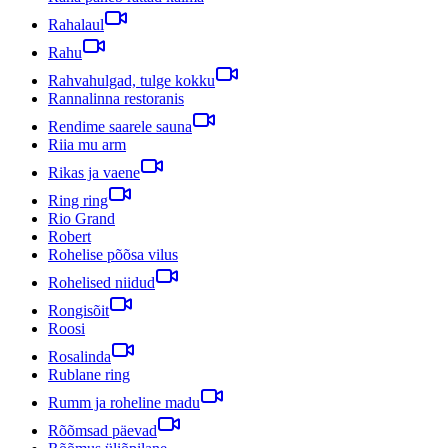
Rahalaul
Rahu
Rahvahulgad, tulge kokku
Rannalinna restoranis
Rendime saarele sauna
Riia mu arm
Rikas ja vaene
Ring ring
Rio Grand
Robert
Rohelise põõsa vilus
Rohelised niidud
Rongisõit
Roosi
Rosalinda
Rublane ring
Rumm ja roheline madu
Rõõmsad päevad