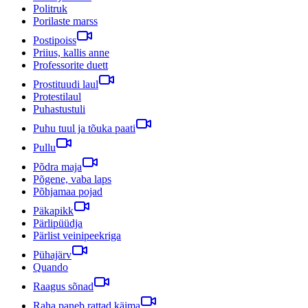
Politruk
Porilaste marss
Postipoiss
Priius, kallis anne
Professorite duett
Prostituudi laul
Protestilaul
Puhastustuli
Puhu tuul ja tõuka paati
Pullu
Põdra maja
Põgene, vaba laps
Põhjamaa pojad
Päkapikk
Pärlipüüdja
Pärlist veinipeekriga
Pühajärv
Quando
Raagus sõnad
Raha paneb rattad käima