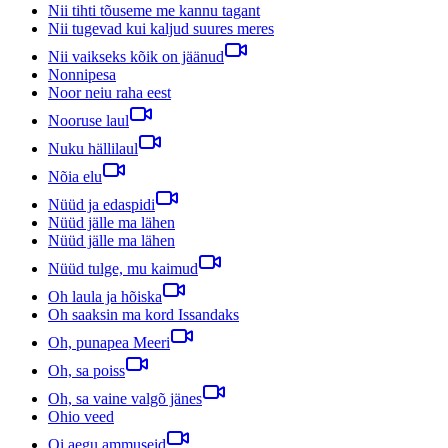
Nii tihti tõuseme me kannu tagant
Nii tugevad kui kaljud suures meres
Nii vaikseks kõik on jäänud
Nonnipesa
Noor neiu raha eest
Nooruse laul
Nuku hällilaul
Nõia elu
Nüüd ja edaspidi
Nüüd jälle ma lähen
Nüüd jälle ma lähen
Nüüd tulge, mu kaimud
Oh laula ja hõiska
Oh saaksin ma kord Issandaks
Oh, punapea Meeri
Oh, sa poiss
Oh, sa vaine valgõ jänes
Ohio veed
Oi aegu ammuseid