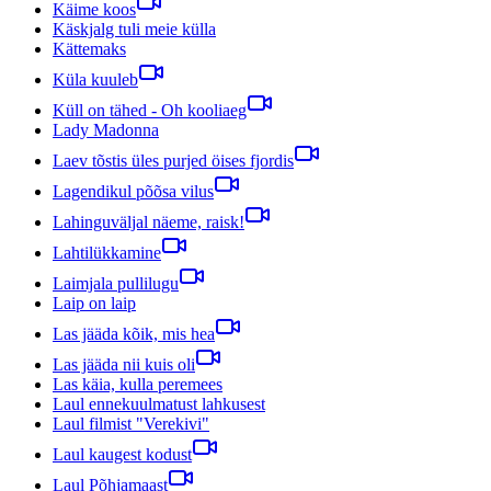
Käime koos
Käskjalg tuli meie külla
Kättemaks
Küla kuuleb
Küll on tähed - Oh kooliaeg
Lady Madonna
Laev tõstis üles purjed öises fjordis
Lagendikul põõsa vilus
Lahinguväljal näeme, raisk!
Lahtilükkamine
Laimjala pullilugu
Laip on laip
Las jääda kõik, mis hea
Las jääda nii kuis oli
Las käia, kulla peremees
Laul ennekuulmatust lahkusest
Laul filmist "Verekivi"
Laul kaugest kodust
Laul Põhjamaast