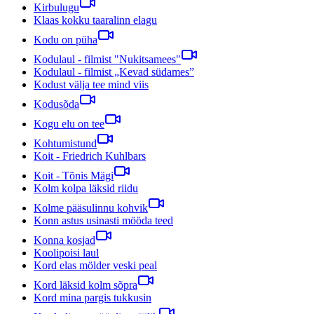
Kirbulugu
Klaas kokku taaralinn elagu
Kodu on püha
Kodulaul - filmist "Nukitsamees"
Kodulaul - filmist „Kevad südames”
Kodust välja tee mind viis
Kodusõda
Kogu elu on tee
Kohtumistund
Koit - Friedrich Kuhlbars
Koit - Tõnis Mägi
Kolm kolpa läksid riidu
Kolme pääsulinnu kohvik
Konn astus usinasti mööda teed
Konna kosjad
Koolipoisi laul
Kord elas mölder veski peal
Kord läksid kolm sõpra
Kord mina pargis tukkusin