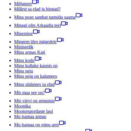
Miljuneer
Millest sa elad ja hingad?
Mina pean sambat tantsida saama
Minagi olin Arkaadia teel
Minemine
Mingem üles mägedele
Miniseelik
Minu armas Kati
Minu kodu
Minu kullake kaunis on
Minu neiu
Minu peig on kalamees
Minu südames sa elad
Mis maa see on?
Mis värvi on armastus
Moonika
Mootorsportlaste laul
Mu isamaa armas
Mu isamaa on minu arm