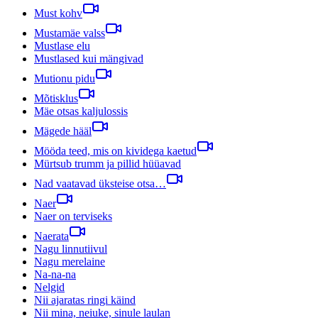
Must kohv
Mustamäe valss
Mustlase elu
Mustlased kui mängivad
Mutionu pidu
Mõtisklus
Mäe otsas kaljulossis
Mägede hääl
Mööda teed, mis on kividega kaetud
Mürtsub trumm ja pillid hüüavad
Nad vaatavad üksteise otsa…
Naer
Naer on terviseks
Naerata
Nagu linnutiivul
Nagu merelaine
Na-na-na
Nelgid
Nii ajaratas ringi käind
Nii mina, neiuke, sinule laulan