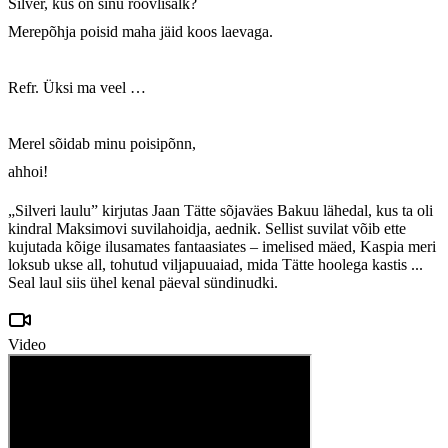
Silver, kus on sinu röövlisalk?

Merepõhja poisid maha jäid koos laevaga.

Refr. Üksi ma veel …

Merel sõidab minu poisipõnn, 

ahhoi!
„Silveri laulu” kirjutas Jaan Tätte sõjaväes Bakuu lähedal, kus ta oli
kindral Maksimovi suvilahoidja, aednik. Sellist suvilat võib ette
kujutada kõige ilusamates fantaasiates – imelised mäed, Kaspia meri
loksub ukse all, tohutud viljapuuaiad, mida Tätte hoolega kastis ...
Seal laul siis ühel kenal päeval sündinudki.
Video