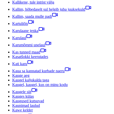
Kallikene, tule intrist välja
Kallim, hõbedaselt sul helgib juba juuksekuld
Kallim, saada mulle padi
Kartuliõis
Karulaane jenka
Karulaul
Karumõmmi unelaul
Kas tunned maad
Kasatšokki keerutades
Kati karu
Kaua sa kannatad kurbade naeru
Kauge aeg
Kaugel kaljukalda taga
Kaugel, kaugel, kus on minu kodu
Kaugele siit
Kauges külas
Kaugused kutsuvad
Kaunimad laulud
Kawe kelder