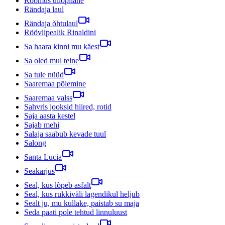
Rõõmus üliõpilane
Rändaja laul
Rändaja õhtulaul
Röövlipealik Rinaldini
Sa haara kinni mu käest
Sa oled mul teine
Sa tule nüüd
Saaremaa põlemine
Saaremaa valss
Sahvris jooksid hiired, rotid
Saja aasta kestel
Sajab mehi
Salaja saabub kevade tuul
Salong
Santa Lucia
Seakarjus
Seal, kus lõpeb asfalt
Seal, kus rukkiväli lagendikul heljub
Sealt ju, mu kullake, paistab su maja
Seda paati pole tehtud linnuluust