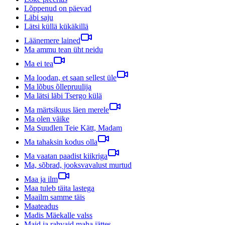
Lõppenud on päevad
Läbi saju
Lätsi küllä kükäkillä
Läänemere lained
Ma ammu tean üht neidu
Ma ei tea
Ma loodan, et saan sellest üle
Ma lõbus õllepruulija
Ma lätsi läbi Tsergo külä
Ma märtsikuus läen merele
Ma olen väike
Ma Suudlen Teie Kätt, Madam
Ma tahaksin kodus olla
Ma vaatan paadist kiikriga
Ma, sõbrad, jooksvavalust murtud
Maa ja ilm
Maa tuleb täita lastega
Maailm samme täis
Maateadus
Madis Mäekalle valss
Maid ja rahvaid maha jättes