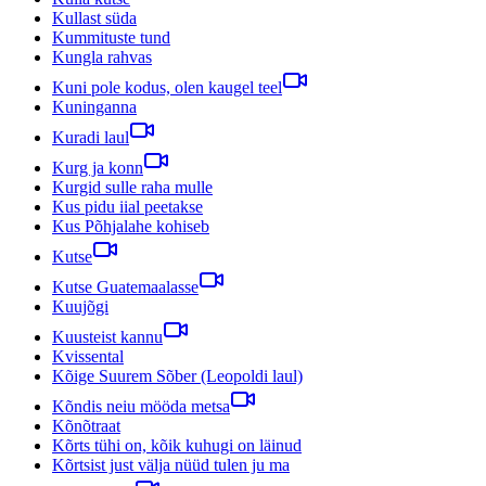
Kullast süda
Kummituste tund
Kungla rahvas
Kuni pole kodus, olen kaugel teel
Kuninganna
Kuradi laul
Kurg ja konn
Kurgid sulle raha mulle
Kus pidu iial peetakse
Kus Põhjalahe kohiseb
Kutse
Kutse Guatemaalasse
Kuujõgi
Kuusteist kannu
Kvissental
Kõige Suurem Sõber (Leopoldi laul)
Kõndis neiu mööda metsa
Kõnõtraat
Kõrts tühi on, kõik kuhugi on läinud
Kõrtsist just välja nüüd tulen ju ma