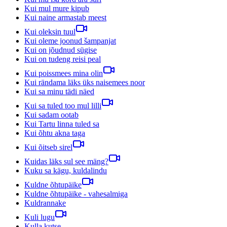
Kui mul mure kipub
Kui naine armastab meest
Kui oleksin tuul
Kui oleme joonud šampanjat
Kui on jõudnud sügise
Kui on tudeng reisi peal
Kui poissmees mina olin
Kui rändama läks üks naisemees noor
Kui sa minu tädi näed
Kui sa tuled too mul lilli
Kui sadam ootab
Kui Tartu linna tuled sa
Kui õhtu akna taga
Kui õitseb sirel
Kuidas läks sul see mäng?
Kuku sa kägu, kuldalindu
Kuldne õhtupäike
Kuldne õhtupäike - vahesalmiga
Kuldrannake
Kuli lugu
Kulla kutse