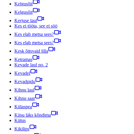
Kelgusõit
Kelgusõit
Kerjuse laul
Kes ei tööta, see ei söö
Kes elab metsa sees?
Kes elab metsa sees?
Kesk õitsvaid lilla
Ketramas
Kevade laul no. 2
Kevadel
Kevadpidu
Kihnu laul
Kihnu saar
Kiilaspea
Kiisu läks kõndima
Kiitus
Kikilips