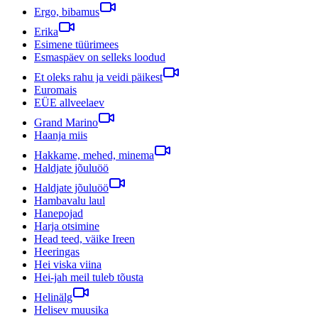
Ergo, bibamus
Erika
Esimene tüürimees
Esmaspäev on selleks loodud
Et oleks rahu ja veidi päikest
Euromais
EÜE allveelaev
Grand Marino
Haanja miis
Hakkame, mehed, minema
Haldjate jõuluöö
Haldjate jõuluöö
Hambavalu laul
Hanepojad
Harja otsimine
Head teed, väike Ireen
Heeringas
Hei viska viina
Hei-jah meil tuleb tõusta
Helinälg
Helisev muusika