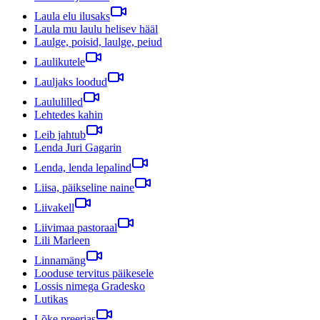
Laula elu ilusaks
Laula mu laulu helisev hääl
Laulge, poisid, laulge, peiud
Laulikutele
Lauljaks loodud
Laululilled
Lehtedes kahin
Leib jahtub
Lenda Juri Gagarin
Lenda, lenda lepalind
Liisa, päikseline naine
Liivakell
Liivimaa pastoraal
Lili Marleen
Linnamäng
Looduse tervitus päikesele
Lossis nimega Gradesko
Lutikas
Lõke preerias