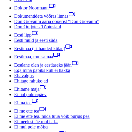
Doktor Noormann
Dokumentideta võõras linnas
Don Giovanni aaria ooperist "Don Giovanni"
Don Quijote - Tõotuslaul
Eesti lipp
Eesti muld ja eesti süda
Eestimaa (Tuhanded külad)
Eestimaa, mu isamaa
Eestlane olen ja eestlaseks jään
Ega mina papiks küll ei hakka
Ehavalgus
Ehitage rahukojad
Ehitame maja
Ei iial pulmapäev
Ei ma tea
Ei me ette tea
Ei me ette tea, mida tuua võib purjus pea
Ei meelest läe mul iial...
Ei mul pole mõisa