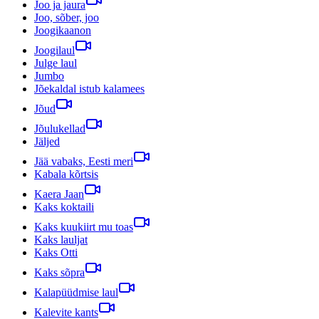
Joo ja jaura
Joo, sõber, joo
Joogikaanon
Joogilaul
Julge laul
Jumbo
Jõekaldal istub kalamees
Jõud
Jõulukellad
Jäljed
Jää vabaks, Eesti meri
Kabala kõrtsis
Kaera Jaan
Kaks koktaili
Kaks kuukiirt mu toas
Kaks lauljat
Kaks Otti
Kaks sõpra
Kalapüüdmise laul
Kalevite kants