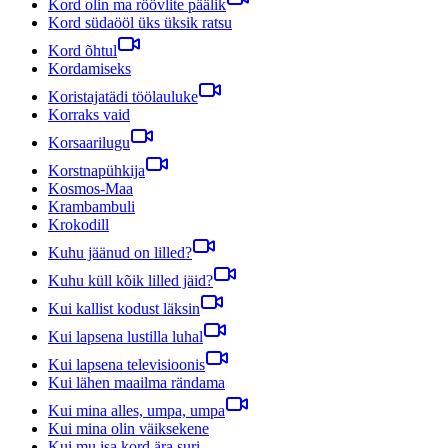
Kord olin ma röövlite päälik
Kord südaööl üks üksik ratsu
Kord õhtul
Kordamiseks
Koristajatädi töölauluke
Korraks vaid
Korsaarilugu
Korstnapühkija
Kosmos-Maa
Krambambuli
Krokodill
Kuhu jäänud on lilled?
Kuhu küll kõik lilled jäid?
Kui kallist kodust läksin
Kui lapsena lustilla luhal
Kui lapsena televisioonis
Kui lähen maailma rändama
Kui mina alles, umpa, umpa
Kui mina olin väiksekene
Kui mu isa kord ära suri