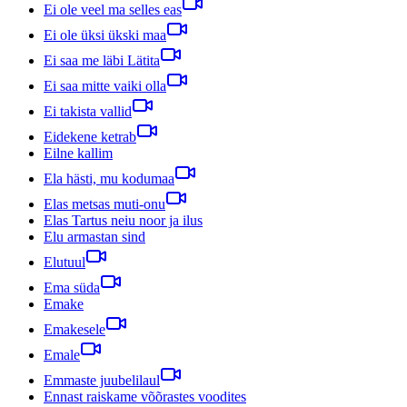
Ei ole veel ma selles eas
Ei ole üksi ükski maa
Ei saa me läbi Lätita
Ei saa mitte vaiki olla
Ei takista vallid
Eidekene ketrab
Eilne kallim
Ela hästi, mu kodumaa
Elas metsas muti-onu
Elas Tartus neiu noor ja ilus
Elu armastan sind
Elutuul
Ema süda
Emake
Emakesele
Emale
Emmaste juubelilaul
Ennast raiskame võõrastes voodites