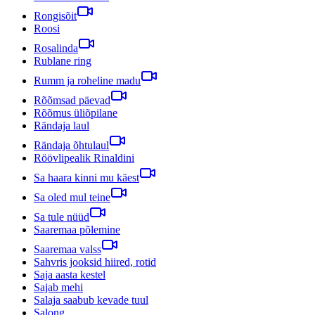
Rongisõit
Roosi
Rosalinda
Rublane ring
Rumm ja roheline madu
Rõõmsad päevad
Rõõmus üliõpilane
Rändaja laul
Rändaja õhtulaul
Röövlipealik Rinaldini
Sa haara kinni mu käest
Sa oled mul teine
Sa tule nüüd
Saaremaa põlemine
Saaremaa valss
Sahvris jooksid hiired, rotid
Saja aasta kestel
Sajab mehi
Salaja saabub kevade tuul
Salong