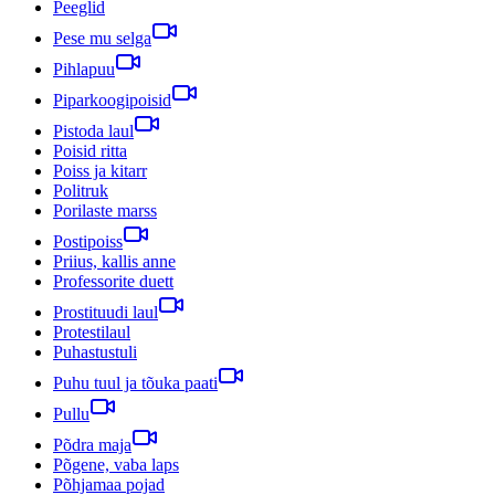
Peeglid
Pese mu selga
Pihlapuu
Piparkoogipoisid
Pistoda laul
Poisid ritta
Poiss ja kitarr
Politruk
Porilaste marss
Postipoiss
Priius, kallis anne
Professorite duett
Prostituudi laul
Protestilaul
Puhastustuli
Puhu tuul ja tõuka paati
Pullu
Põdra maja
Põgene, vaba laps
Põhjamaa pojad