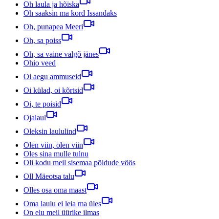
Oh laula ja hõiska
Oh saaksin ma kord Issandaks
Oh, punapea Meeri
Oh, sa poiss
Oh, sa vaine valgõ jänes
Ohio veed
Oi aegu ammuseid
Oi külad, oi kõrtsid
Oi, te poisid
Ojalaul
Oleksin laululind
Olen viin, olen viin
Oles sina mulle tulnu
Oli kodu meil sisemaa põldude vöös
Oll Mäeotsa talu
Olles osa oma maast
Oma laulu ei leia ma üles
On elu meil üürike ilmas