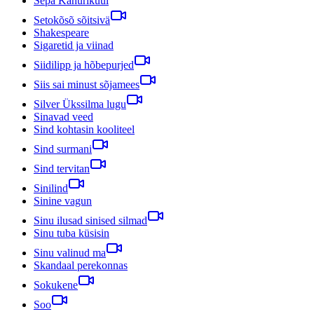
Sepa Kahurikuul
Setokõsõ sõitsivä
Shakespeare
Sigaretid ja viinad
Siidilipp ja hõbepurjed
Siis sai minust sõjamees
Silver Ükssilma lugu
Sinavad veed
Sind kohtasin kooliteel
Sind surmani
Sind tervitan
Sinilind
Sinine vagun
Sinu ilusad sinised silmad
Sinu tuba küsisin
Sinu valinud ma
Skandaal perekonnas
Sokukene
Soo