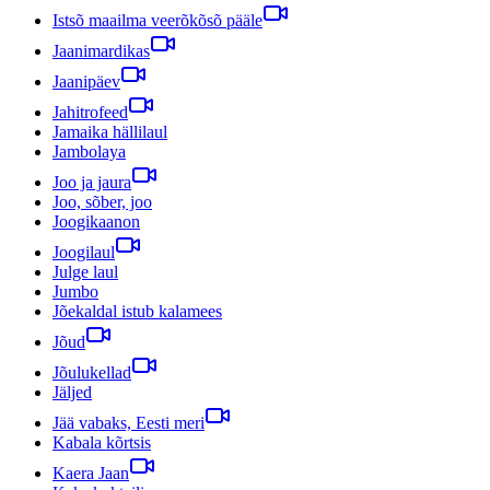
Istsõ maailma veerõkõsõ pääle
Jaanimardikas
Jaanipäev
Jahitrofeed
Jamaika hällilaul
Jambolaya
Joo ja jaura
Joo, sõber, joo
Joogikaanon
Joogilaul
Julge laul
Jumbo
Jõekaldal istub kalamees
Jõud
Jõulukellad
Jäljed
Jää vabaks, Eesti meri
Kabala kõrtsis
Kaera Jaan