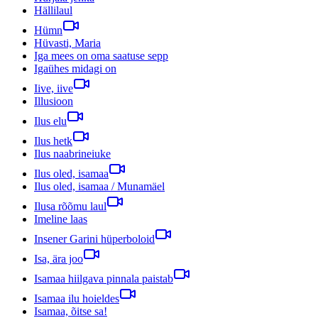
Hällilaul
Hümn
Hüvasti, Maria
Iga mees on oma saatuse sepp
Igaühes midagi on
Iive, iive
Illusioon
Ilus elu
Ilus hetk
Ilus naabrineiuke
Ilus oled, isamaa
Ilus oled, isamaa / Munamäel
Ilusa rõõmu laul
Imeline laas
Insener Garini hüperboloid
Isa, ära joo
Isamaa hiilgava pinnala paistab
Isamaa ilu hoieldes
Isamaa, õitse sa!