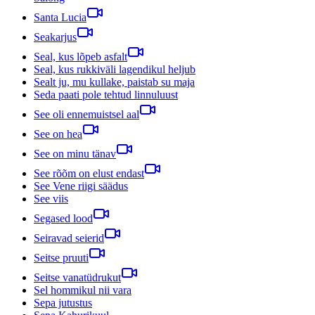
Santa Lucia
Seakarjus
Seal, kus lõpeb asfalt
Seal, kus rukkiväli lagendikul heljub
Sealt ju, mu kullake, paistab su maja
Seda paati pole tehtud linnuluust
See oli ennemuistsel aal
See on hea
See on minu tänav
See rõõm on elust endast
See Vene riigi säädus
See viis
Segased lood
Seiravad seierid
Seitse pruuti
Seitse vanatüdrukut
Sel hommikul nii vara
Sepa jutustus