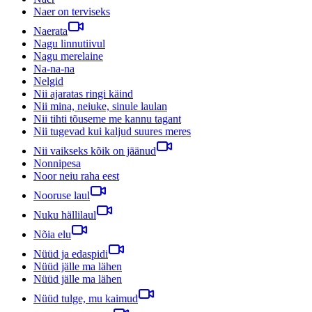
Naer on terviseks
Naerata
Nagu linnutiivul
Nagu merelaine
Na-na-na
Nelgid
Nii ajaratas ringi käind
Nii mina, neiuke, sinule laulan
Nii tihti tõuseme me kannu tagant
Nii tugevad kui kaljud suures meres
Nii vaikseks kõik on jäänud
Nonnipesa
Noor neiu raha eest
Nooruse laul
Nuku hällilaul
Nõia elu
Nüüd ja edaspidi
Nüüd jälle ma lähen
Nüüd jälle ma lähen
Nüüd tulge, mu kaimud