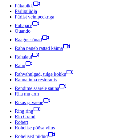
Päkapikk
Pärlipüüdja
Pärlist veinipeekriga
Pühajärv
Quando
Raagus sõnad
Raha paneb rattad käima
Rahalaul
Rahu
Rahvahulgad, tulge kokku
Rannalinna restoranis
Rendime saarele sauna
Riia mu arm
Rikas ja vaene
Ring ring
Rio Grand
Robert
Rohelise põõsa vilus
Rohelised niidud