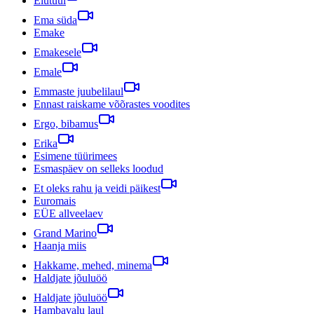
Elutuul
Ema süda
Emake
Emakesele
Emale
Emmaste juubelilaul
Ennast raiskame võõrastes voodites
Ergo, bibamus
Erika
Esimene tüürimees
Esmaspäev on selleks loodud
Et oleks rahu ja veidi päikest
Euromais
EÜE allveelaev
Grand Marino
Haanja miis
Hakkame, mehed, minema
Haldjate jõuluöö
Haldjate jõuluöö
Hambavalu laul