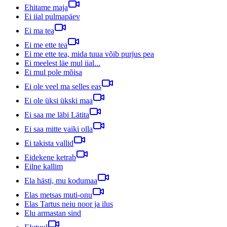
Ehitame maja
Ei iial pulmapäev
Ei ma tea
Ei me ette tea
Ei me ette tea, mida tuua võib purjus pea
Ei meelest läe mul iial...
Ei mul pole mõisa
Ei ole veel ma selles eas
Ei ole üksi ükski maa
Ei saa me läbi Lätita
Ei saa mitte vaiki olla
Ei takista vallid
Eidekene ketrab
Eilne kallim
Ela hästi, mu kodumaa
Elas metsas muti-onu
Elas Tartus neiu noor ja ilus
Elu armastan sind