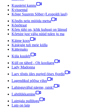
Kuusteist kannu
Kvissental
Kõige Suurem Sõber (Leopoldi laul)
Kõndis neiu mööda metsa
Kõnõtraat
Kõrts tühi on, kõik kuhugi on läinud
Kõrtsist just välja nüüd tulen ju ma
Käime koos
Käskjalg tuli meie külla
Kättemaks
Küla kuuleb
Küll on tähed - Oh kooliaeg
Lady Madonna
Laev tõstis üles purjed öises fjordis
Lagendikul põõsa vilus
Lahinguväljal näeme, raisk!
Lahtilükkamine
Laimjala pullilugu
Laip on laip