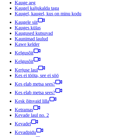
Kauge aeg
Kaugel kaljukalda taga
Kaugel, kaugel, kus on minu kodu
Kaugele siit
Kauges külas
Kaugused kutsuvad
Kaunimad laulud
Kawe kelder
Kelgusõit
Kelgusõit
Kerjuse laul
Kes ei tööta, see ei söö
Kes elab metsa sees?
Kes elab metsa sees?
Kesk õitsvaid lilla
Ketramas
Kevade laul no. 2
Kevadel
Kevadpidu