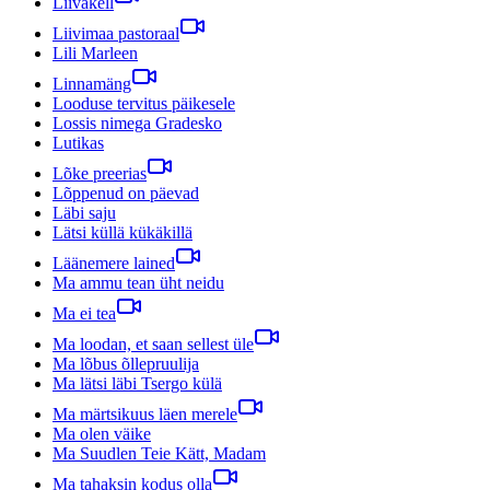
Liivakell
Liivimaa pastoraal
Lili Marleen
Linnamäng
Looduse tervitus päikesele
Lossis nimega Gradesko
Lutikas
Lõke preerias
Lõppenud on päevad
Läbi saju
Lätsi küllä kükäkillä
Läänemere lained
Ma ammu tean üht neidu
Ma ei tea
Ma loodan, et saan sellest üle
Ma lõbus õllepruulija
Ma lätsi läbi Tsergo külä
Ma märtsikuus läen merele
Ma olen väike
Ma Suudlen Teie Kätt, Madam
Ma tahaksin kodus olla