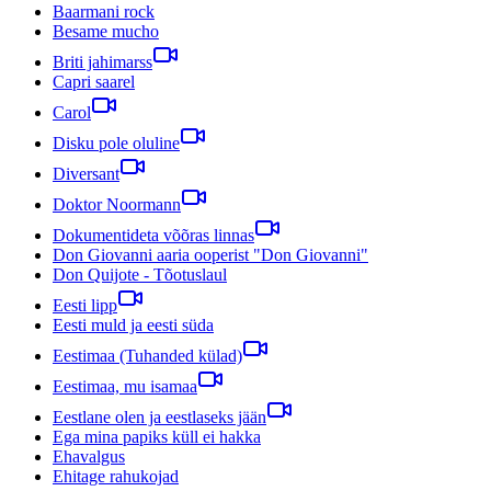
Baarmani rock
Besame mucho
Briti jahimarss
Capri saarel
Carol
Disku pole oluline
Diversant
Doktor Noormann
Dokumentideta võõras linnas
Don Giovanni aaria ooperist "Don Giovanni"
Don Quijote - Tõotuslaul
Eesti lipp
Eesti muld ja eesti süda
Eestimaa (Tuhanded külad)
Eestimaa, mu isamaa
Eestlane olen ja eestlaseks jään
Ega mina papiks küll ei hakka
Ehavalgus
Ehitage rahukojad