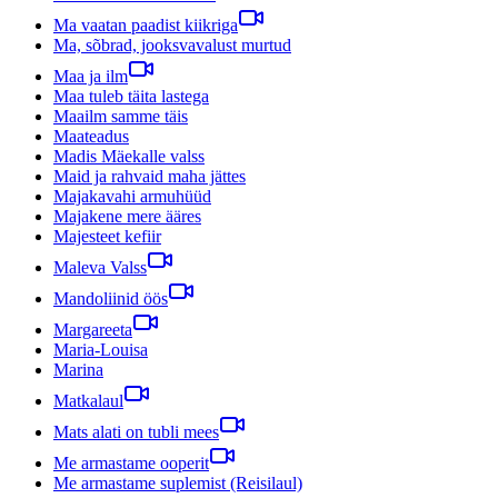
Ma vaatan paadist kiikriga
Ma, sõbrad, jooksvavalust murtud
Maa ja ilm
Maa tuleb täita lastega
Maailm samme täis
Maateadus
Madis Mäekalle valss
Maid ja rahvaid maha jättes
Majakavahi armuhüüd
Majakene mere ääres
Majesteet kefiir
Maleva Valss
Mandoliinid öös
Margareeta
Maria-Louisa
Marina
Matkalaul
Mats alati on tubli mees
Me armastame ooperit
Me armastame suplemist (Reisilaul)