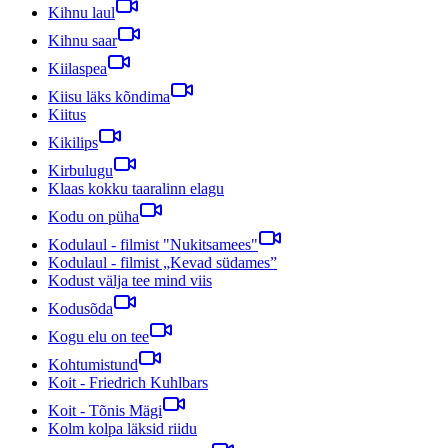
Kihnu laul
Kihnu saar
Kiilaspea
Kiisu läks kõndima
Kiitus
Kikilips
Kirbulugu
Klaas kokku taaralinn elagu
Kodu on püha
Kodulaul - filmist "Nukitsamees"
Kodulaul - filmist „Kevad südames”
Kodust välja tee mind viis
Kodusõda
Kogu elu on tee
Kohtumistund
Koit - Friedrich Kuhlbars
Koit - Tõnis Mägi
Kolm kolpa läksid riidu