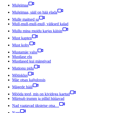
Mulgimaa
Mulgimaa, sääl on hää elada
Mulle maitsed sa
Mull-mull-mull-mull, väiksed kalad
Mullu mina muidu karjas käisin
Must kapten
Must kohv
Mustamäe valss
Mustlase elu
Mustlased kui mängivad
Mutionu pidu
Mõtisklus
Mäe otsas kaljulossis
Mägede hääl
Mööda teed, mis on kividega kaetud
Mürtsub trumm ja pillid hüüavad
Nad vaatavad üksteise otsa…
Naer