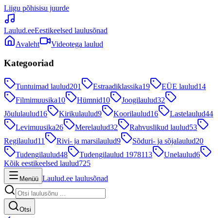
Liigu põhisisu juurde
Laulud.ee
Eestikeelsed laulusõnad
Avaleht
Videotega laulud
Kategooriad
Tuntuimad laulud
201
Estraadiklassika
19
EÜE laulud
14
Filmimuusika
10
Hümnid
10
Joogilaulud
32
Jõululaulud
16
Kirikulaulud
9
Koorilaulud
16
Lastelaulud
44
Levimuusika
26
Merelaulud
32
Rahvuslikud laulud
53
Regilaulud
11
Rivi- ja marsilaulud
9
Sõduri- ja sõjalaulud
20
Tudengilaulud
48
Tudengilaulud 1978
113
Unelaulud
6
Kõik eestikeelsed laulud
725
Laulud.ee laulusõnad
Menüü
Otsi