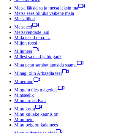
Metsa läksid sa ja metsa läksin ma
Metsa sees oli üks väikene maja
Metsalilled
Metsateel
Metsavendade laul
Mida teead ema-isa
Miljon roosi
Miljuneer
Millest sa elad ja hingad?
Mina pean sambat tantsida saama
Minagi olin Arkaadia teel
Minemine
Mingem üles mägedele
Miniseelik
Minu armas Kati
Minu kodu
Minu kullake kaunis on
Minu neiu
Minu peig on kalamees