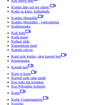
Kui õitseb sirel
Kuidas läks sul see mäng?
Kuku sa kägu, kuldalindu
Kuldne õhtupäike
Kuldne õhtupäike - vahesalmiga
Kuldrannake
Kuli lugu
Kulla kutse
Kullast süda
Kummituste tund
Kungla rahvas
Kuni pole kodus, olen kaugel teel
Kuninganna
Kuradi laul
Kurg ja konn
Kurgid sulle raha mulle
Kus pidu iial peetakse
Kus Põhjalahe kohiseb
Kutse
Kutse Guatemaalasse
Kuujõgi