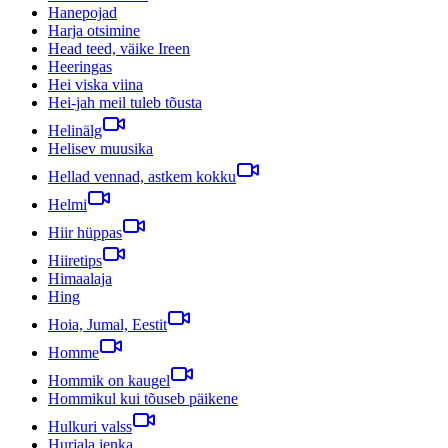
Hanepojad
Harja otsimine
Head teed, väike Ireen
Heeringas
Hei viska viina
Hei-jah meil tuleb tõusta
Helinälg
Helisev muusika
Hellad vennad, astkem kokku
Helmi
Hiir hüppas
Hiiretips
Himaalaja
Hing
Hoia, Jumal, Eestit
Homme
Hommik on kaugel
Hommikul kui tõuseb päikene
Hulkuri valss
Hurjala jenka