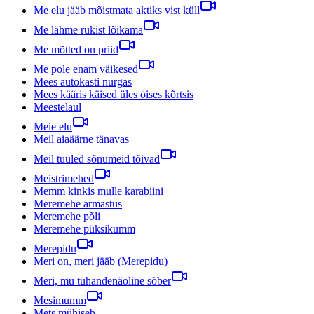
Me elu jääb mõistmata aktiks vist küll
Me lähme rukist lõikama
Me mõtted on priid
Me pole enam väikesed
Mees autokasti nurgas
Mees kääris käised üles öises kõrtsis
Meestelaul
Meie elu
Meil aiaäärne tänavas
Meil tuuled sõnumeid tõivad
Meistrimehed
Memm kinkis mulle karabiini
Meremehe armastus
Meremehe põli
Meremehe püksikumm
Merepidu
Meri on, meri jääb (Merepidu)
Meri, mu tuhandenäoline sõber
Mesimumm
Mets mühiseb