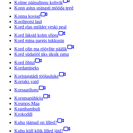
Kolme pääsulinnu kohvik
Konn astus usinasti mööda teed
Konna kosjad
Koolipoisi laul
Kord elas mölder veski peal
Kord läksid kolm sõpra
Kord mina pargis tukkusin
Kord olin ma röövlite päälik
Kord südaööl üks üksik ratsu
Kord õhtul
Kordamiseks
Koristajatädi töölauluke
Korraks vaid
Korsaarilugu
Korstnapühkija
Kosmos-Maa
Krambambuli
Krokodill
Kuhu jäänud on lilled?
Kuhu küll kõik lilled jäid?