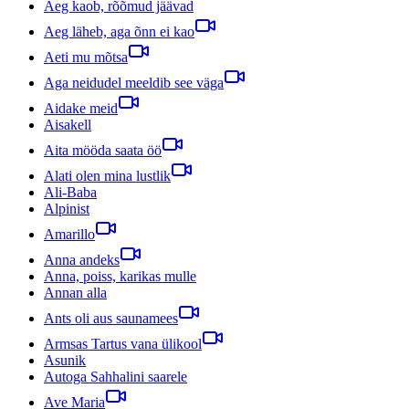
Aeg kaob, rõõmud jäävad
Aeg läheb, aga õnn ei kao
Aeti mu mõtsa
Aga neidudel meeldib see väga
Aidake meid
Aisakell
Aita mööda saata öö
Alati olen mina lustlik
Ali-Baba
Alpinist
Amarillo
Anna andeks
Anna, poiss, karikas mulle
Annan alla
Ants oli aus saunamees
Armsas Tartus vana ülikool
Asunik
Autoga Sahhalini saarele
Ave Maria