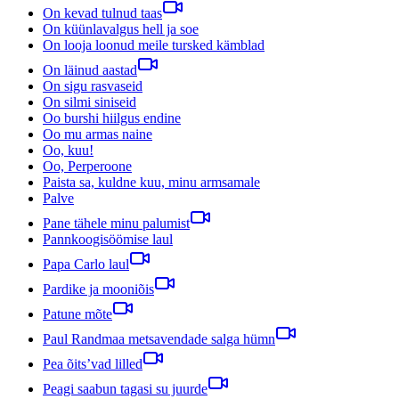
On kevad tulnud taas
On küünlavalgus hell ja soe
On looja loonud meile tursked kämblad
On läinud aastad
On sigu rasvaseid
On silmi siniseid
Oo burshi hiilgus endine
Oo mu armas naine
Oo, kuu!
Oo, Perperoone
Paista sa, kuldne kuu, minu armsamale
Palve
Pane tähele minu palumist
Pannkoogisöömise laul
Papa Carlo laul
Pardike ja mooniõis
Patune mõte
Paul Randmaa metsavendade salga hümn
Pea õits’vad lilled
Peagi saabun tagasi su juurde