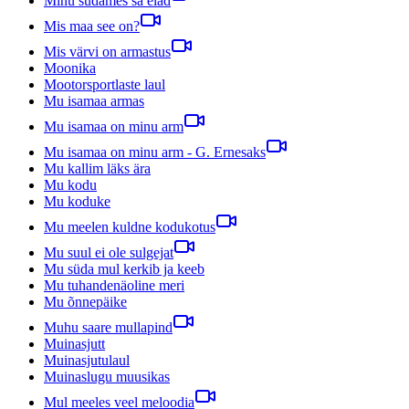
Minu südames sa elad
Mis maa see on?
Mis värvi on armastus
Moonika
Mootorsportlaste laul
Mu isamaa armas
Mu isamaa on minu arm
Mu isamaa on minu arm - G. Ernesaks
Mu kallim läks ära
Mu kodu
Mu koduke
Mu meelen kuldne kodukotus
Mu suul ei ole sulgejat
Mu süda mul kerkib ja keeb
Mu tuhandenäoline meri
Mu õnnepäike
Muhu saare mullapind
Muinasjutt
Muinasjutulaul
Muinaslugu muusikas
Mul meeles veel meloodia