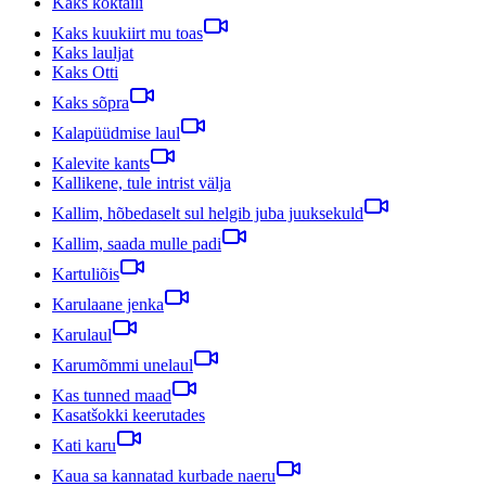
Kaks koktaili
Kaks kuukiirt mu toas
Kaks lauljat
Kaks Otti
Kaks sõpra
Kalapüüdmise laul
Kalevite kants
Kallikene, tule intrist välja
Kallim, hõbedaselt sul helgib juba juuksekuld
Kallim, saada mulle padi
Kartuliõis
Karulaane jenka
Karulaul
Karumõmmi unelaul
Kas tunned maad
Kasatšokki keerutades
Kati karu
Kaua sa kannatad kurbade naeru