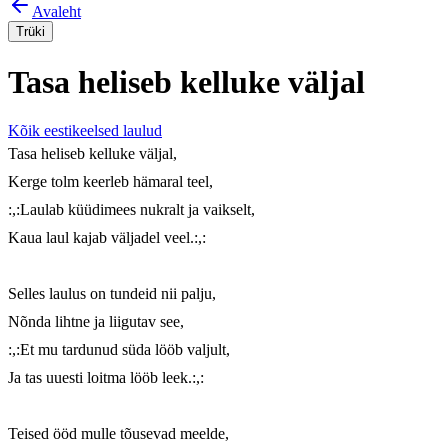
Avaleht
Trüki
Tasa heliseb kelluke väljal
Kõik eestikeelsed laulud
Tasa heliseb kelluke väljal,

Kerge tolm keerleb hämaral teel,

:,:Laulab küüdimees nukralt ja vaikselt,

Kaua laul kajab väljadel veel.:,:

Selles laulus on tundeid nii palju,

Nõnda lihtne ja liigutav see,

:,:Et mu tardunud süda lööb valjult,

Ja tas uuesti loitma lööb leek.:,:

Teised ööd mulle tõusevad meelde,
