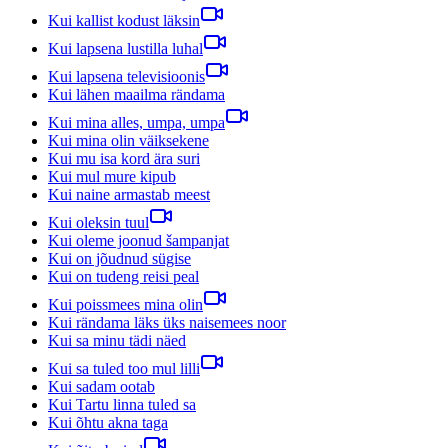
Kui kallist kodust läksin
Kui lapsena lustilla luhal
Kui lapsena televisioonis
Kui lähen maailma rändama
Kui mina alles, umpa, umpa
Kui mina olin väiksekene
Kui mu isa kord ära suri
Kui mul mure kipub
Kui naine armastab meest
Kui oleksin tuul
Kui oleme joonud šampanjat
Kui on jõudnud sügise
Kui on tudeng reisi peal
Kui poissmees mina olin
Kui rändama läks üks naisemees noor
Kui sa minu tädi näed
Kui sa tuled too mul lilli
Kui sadam ootab
Kui Tartu linna tuled sa
Kui õhtu akna taga