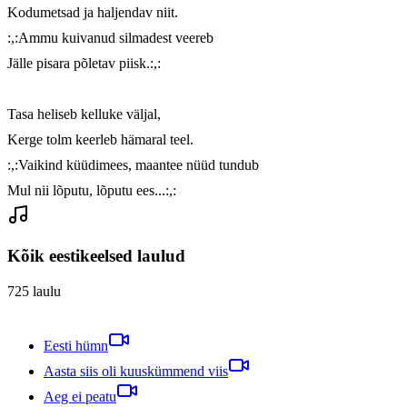
Kodumetsad ja haljendav niit.

:,:Ammu kuivanud silmadest veereb

Jälle pisara põletav piisk.:,:

Tasa heliseb kelluke väljal,

Kerge tolm keerleb hämaral teel.

:,:Vaikind küüdimees, maantee nüüd tundub

Mul nii lõputu, lõputu ees...:,:
Kõik eestikeelsed laulud
725
laulu
Eesti hümn
Aasta siis oli kuuskümmend viis
Aeg ei peatu