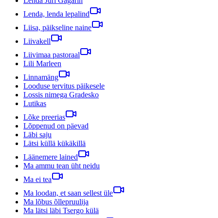
Lenda Juri Gagarin
Lenda, lenda lepalind
Liisa, päikseline naine
Liivakell
Liivimaa pastoraal
Lili Marleen
Linnamäng
Looduse tervitus päikesele
Lossis nimega Gradesko
Lutikas
Lõke preerias
Lõppenud on päevad
Läbi saju
Lätsi küllä kükäkillä
Läänemere lained
Ma ammu tean üht neidu
Ma ei tea
Ma loodan, et saan sellest üle
Ma lõbus õllepruulija
Ma lätsi läbi Tsergo külä