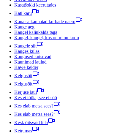
Kasatšokki keerutades
Kati karu
Kaua sa kannatad kurbade naeru
Kauge aeg
Kaugel kaljukalda taga
Kaugel, kaugel, kus on minu kodu
Kaugele siit
Kauges külas
Kaugused kutsuvad
Kaunimad laulud
Kawe kelder
Kelgusõit
Kelgusõit
Kerjuse laul
Kes ei tööta, see ei söö
Kes elab metsa sees?
Kes elab metsa sees?
Kesk õitsvaid lilla
Ketramas