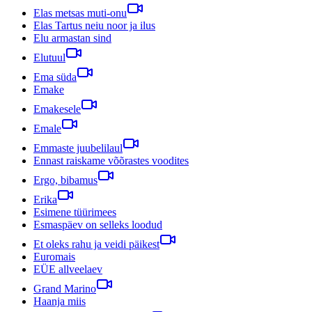
Elas metsas muti-onu
Elas Tartus neiu noor ja ilus
Elu armastan sind
Elutuul
Ema süda
Emake
Emakesele
Emale
Emmaste juubelilaul
Ennast raiskame võõrastes voodites
Ergo, bibamus
Erika
Esimene tüürimees
Esmaspäev on selleks loodud
Et oleks rahu ja veidi päikest
Euromais
EÜE allveelaev
Grand Marino
Haanja miis