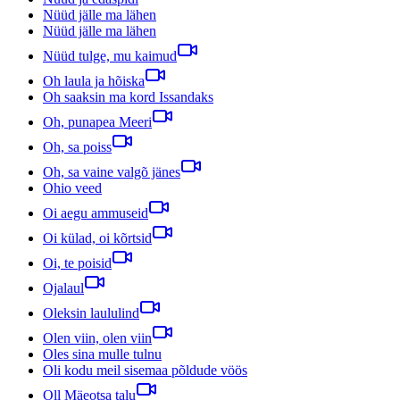
Nüüd jälle ma lähen
Nüüd jälle ma lähen
Nüüd tulge, mu kaimud
Oh laula ja hõiska
Oh saaksin ma kord Issandaks
Oh, punapea Meeri
Oh, sa poiss
Oh, sa vaine valgõ jänes
Ohio veed
Oi aegu ammuseid
Oi külad, oi kõrtsid
Oi, te poisid
Ojalaul
Oleksin laululind
Olen viin, olen viin
Oles sina mulle tulnu
Oli kodu meil sisemaa põldude vöös
Oll Mäeotsa talu