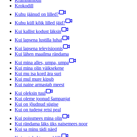
Krambambuli
Krokodill
Kuhu jäänud on lilled?
Kuhu küll kõik lilled jäid?
Kui kallist kodust läksin
Kui lapsena lustilla luhal
Kui lapsena televisioonis
Kui lähen maailma rändama
Kui mina alles, umpa, umpa
Kui mina olin väiksekene
Kui mu isa kord ära suri
Kui mul mure kipub
Kui naine armastab meest
Kui oleksin tuul
Kui oleme joonud šampanjat
Kui on jõudnud sügise
Kui on tudeng reisi peal
Kui poissmees mina olin
Kui rändama läks üks naisemees noor
Kui sa minu tädi näed