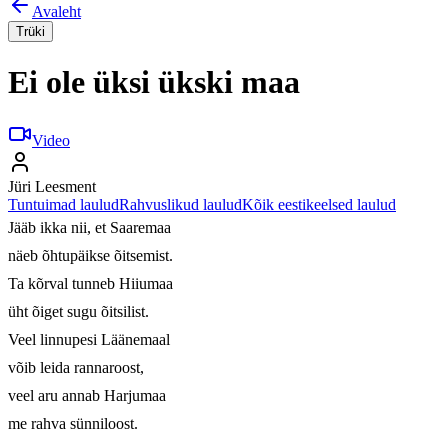
Avaleht
Trüki
Ei ole üksi ükski maa
Video
Jüri Leesment
Tuntuimad laulud
Rahvuslikud laulud
Kõik eestikeelsed laulud
Jääb ikka nii, et Saaremaa

näeb õhtupäikse õitsemist.

Ta kõrval tunneb Hiiumaa

üht õiget sugu õitsilist.

Veel linnupesi Läänemaal

võib leida rannaroost,

veel aru annab Harjumaa

me rahva sünniloost.
