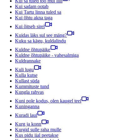
Kui sa tuled too mul lilli
Kui sadam ootab
Kui Tartu linna tuled sa
Kui õhtu akna taga
Kui õitseb sirel
Kuidas läks sul see mäng?
Kuku sa kägu, kuldalindu
Kuldne õhtupäike
Kuldne õhtupäike - vahesalmiga
Kuldrannake
Kuli lugu
Kulla kutse
Kullast süda
Kummituste tund
Kungla rahvas
Kuni pole kodus, olen kaugel teel
Kuninganna
Kuradi laul
Kurg ja konn
Kurgid sulle raha mulle
Kus pidu iial peetakse