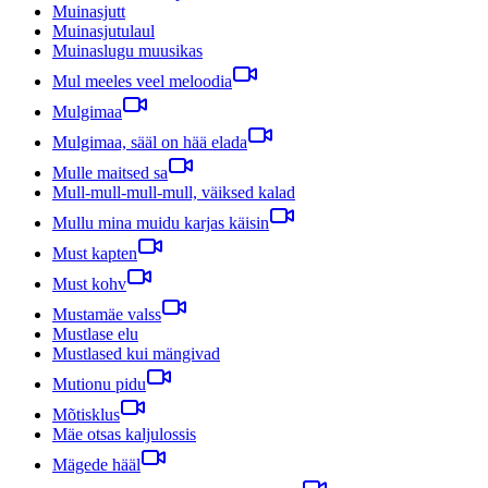
Muinasjutt
Muinasjutulaul
Muinaslugu muusikas
Mul meeles veel meloodia
Mulgimaa
Mulgimaa, sääl on hää elada
Mulle maitsed sa
Mull-mull-mull-mull, väiksed kalad
Mullu mina muidu karjas käisin
Must kapten
Must kohv
Mustamäe valss
Mustlase elu
Mustlased kui mängivad
Mutionu pidu
Mõtisklus
Mäe otsas kaljulossis
Mägede hääl