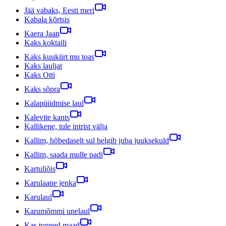
Jää vabaks, Eesti meri
Kabala kõrtsis
Kaera Jaan
Kaks koktaili
Kaks kuukiirt mu toas
Kaks lauljat
Kaks Otti
Kaks sõpra
Kalapüüdmise laul
Kalevite kants
Kallikene, tule intrist välja
Kallim, hõbedaselt sul helgib juba juuksekuld
Kallim, saada mulle padi
Kartuliõis
Karulaane jenka
Karulaul
Karumõmmi unelaul
Kas tunned maad