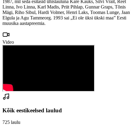
1987, mil seda esitasid ühislauluna Kare Kauks, Silvi Vrait, Reet
Linna, Ivo Linna, Karl Madis, Priit Pihlap, Gunnar Graps, Tõnis
Mägi, Riho Sibul, Hardi Volmer, Henri Laks, Toomas Lunge, Jaan
Elgula ja Agu Tammeorg. 1993 sai „Ei ole üksi ükski maa” Eesti
muusika aastapreemia.
Video
Kõik eestikeelsed laulud
725
laulu