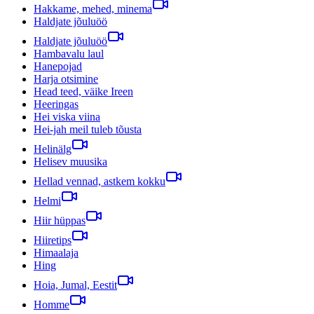
Hakkame, mehed, minema
Haldjate jõuluöö
Haldjate jõuluöö
Hambavalu laul
Hanepojad
Harja otsimine
Head teed, väike Ireen
Heeringas
Hei viska viina
Hei-jah meil tuleb tõusta
Helinälg
Helisev muusika
Hellad vennad, astkem kokku
Helmi
Hiir hüppas
Hiiretips
Himaalaja
Hing
Hoia, Jumal, Eestit
Homme