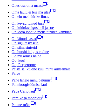
Olles osa oma maast
Oma laulu ei leia ma üles
On elu meil üürike ilmas
On kevad tulnud taas
On küünlavalgus hell ja soe
On looja loonud meile tursked kämblad
On läinud aastad
On sigu rasvaseid
On silmi siniseid
Oo burshi hiilgus endine
Oo mu armas naine
Oo, kuu!
Oo, Perperoone
Paista sa, kuldne kuu, minu armsamale
Palve
Pane tähele minu palumist
Pannkoogisöömise laul
Papa Carlo laul
Pardike ja mooniõis
Patune mõte