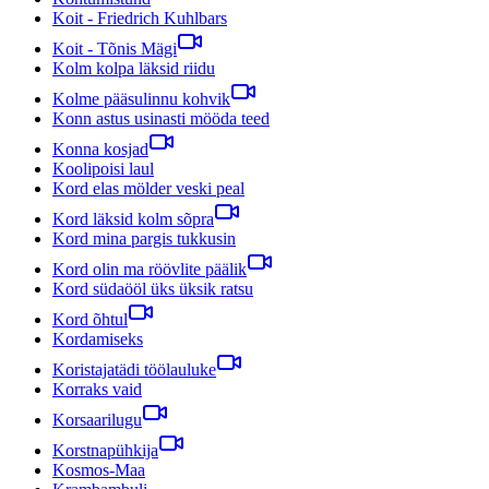
Koit - Friedrich Kuhlbars
Koit - Tõnis Mägi
Kolm kolpa läksid riidu
Kolme pääsulinnu kohvik
Konn astus usinasti mööda teed
Konna kosjad
Koolipoisi laul
Kord elas mölder veski peal
Kord läksid kolm sõpra
Kord mina pargis tukkusin
Kord olin ma röövlite päälik
Kord südaööl üks üksik ratsu
Kord õhtul
Kordamiseks
Koristajatädi töölauluke
Korraks vaid
Korsaarilugu
Korstnapühkija
Kosmos-Maa