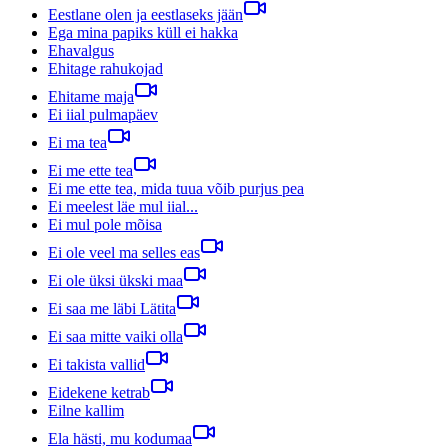
Eestlane olen ja eestlaseks jään
Ega mina papiks küll ei hakka
Ehavalgus
Ehitage rahukojad
Ehitame maja
Ei iial pulmapäev
Ei ma tea
Ei me ette tea
Ei me ette tea, mida tuua võib purjus pea
Ei meelest läe mul iial...
Ei mul pole mõisa
Ei ole veel ma selles eas
Ei ole üksi ükski maa
Ei saa me läbi Lätita
Ei saa mitte vaiki olla
Ei takista vallid
Eidekene ketrab
Eilne kallim
Ela hästi, mu kodumaa