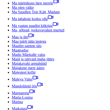
Ma märtsikuus läen merele
Ma olen väike
Ma Suudlen Teie Kätt, Madam
Ma tahaksin kodus olla
Ma vaatan paadist kiikriga
Ma, sõbrad, jooksvavalust murtud
Maa ja ilm
Maa tuleb täita lastega
Maailm samme täis
Maateadus
Madis Mäekalle valss
Maid ja rahvaid maha jättes
Majakavahi armuhüüd
Majakene mere ääres
Majesteet kefiir
Maleva Valss
Mandoliinid öös
Margareeta
Maria-Louisa
Marina
Matkalaul