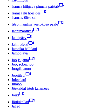
Isamaa hiilgava pinnala paistab
Isamaa ilu hoieldes
Isamaa, õitse sa!
Istsõ maailma veerõkõsõ pääle
Jaanimardikas
Jaanipäev
Jahitrofeed
Jamaika hällilaul
Jambolaya
Joo ja jaura
Joo, sõber, joo
Joogikaanon
Joogilaul
Julge laul
Jumbo
Jõekaldal istub kalamees
Jõud
Jõulukellad
Jäljed