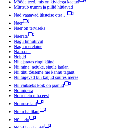
Mööda teed, mis on kividega kaetud
Mürtsub trumm ja pillid hüüavad
Nad vaatavad üksteise otsa…
Naer
Naer on terviseks
Naerata
Nagu linnutiivul
Nagu merelaine
Na-na-na
Nelgid
Nii ajaratas ringi käind
Nii mina, neiuke, sinule laulan
Nii tihti tõuseme me kannu tagant
Nii tugevad kui kaljud suures meres
Nii vaikseks kõik on jäänud
Nonnipesa
Noor neiu raha eest
Nooruse laul
Nuku hällilaul
Nõia elu
Nüüd ja edaspidi