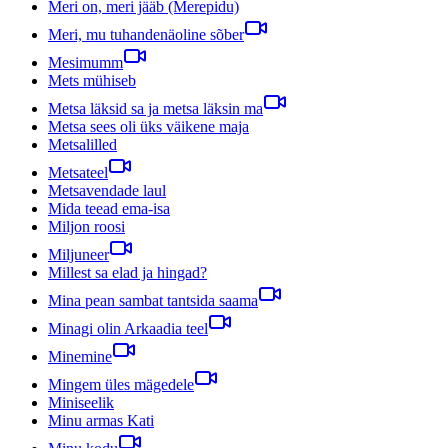
Meri on, meri jääb (Merepidu)
Meri, mu tuhandenäoline sõber
Mesimumm
Mets mühiseb
Metsa läksid sa ja metsa läksin ma
Metsa sees oli üks väikene maja
Metsalilled
Metsateel
Metsavendade laul
Mida teead ema-isa
Miljon roosi
Miljuneer
Millest sa elad ja hingad?
Mina pean sambat tantsida saama
Minagi olin Arkaadia teel
Minemine
Mingem üles mägedele
Miniseelik
Minu armas Kati