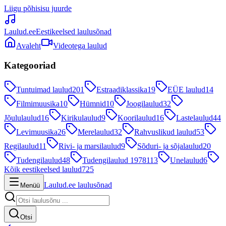
Liigu põhisisu juurde
Laulud.ee
Eestikeelsed laulusõnad
Avaleht
Videotega laulud
Kategooriad
Tuntuimad laulud
201
Estraadiklassika
19
EÜE laulud
14
Filmimuusika
10
Hümnid
10
Joogilaulud
32
Jõululaulud
16
Kirikulaulud
9
Koorilaulud
16
Lastelaulud
44
Levimuusika
26
Merelaulud
32
Rahvuslikud laulud
53
Regilaulud
11
Rivi- ja marsilaulud
9
Sõduri- ja sõjalaulud
20
Tudengilaulud
48
Tudengilaulud 1978
113
Unelaulud
6
Kõik eestikeelsed laulud
725
Laulud.ee laulusõnad
Menüü
Otsi