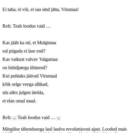
Ei taha, ei või, ei saa sind jätta, Virumaa!

Refr. Teab loodus vaid …

Kas jääb ka nii, et Mulgimaa

eal pügada ei lase end?

Kas vaikust valvav Valgamaa

on hüüdjatega ühinend?

Kui puhtaks jäävad Virumaal

kõik selge veega allikad,

siis alles julgen ütelda,

et elan omal maal.

Refr. :,: Teab loodus vaid … :,:
Märgilise tähendusega laul laulva revolutsiooni ajast. Loodud mais