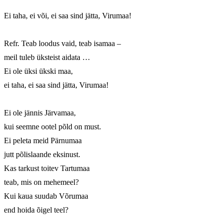
Ei taha, ei või, ei saa sind jätta, Virumaa!

Refr. Teab loodus vaid, teab isamaa – 

meil tuleb üksteist aidata …

Ei ole üksi ükski maa,

ei taha, ei saa sind jätta, Virumaa!

Ei ole jännis Järvamaa,

kui seemne ootel põld on must.

Ei peleta meid Pärnumaa

jutt põlislaande eksinust.

Kas tarkust toitev Tartumaa

teab, mis on mehemeel?

Kui kaua suudab Võrumaa

end hoida õigel teel?
