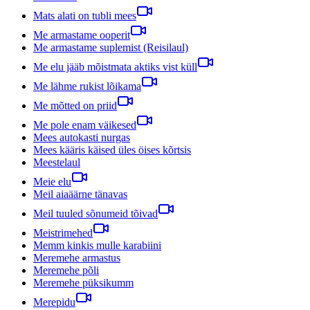
Mats alati on tubli mees
Me armastame ooperit
Me armastame suplemist (Reisilaul)
Me elu jääb mõistmata aktiks vist küll
Me lähme rukist lõikama
Me mõtted on priid
Me pole enam väikesed
Mees autokasti nurgas
Mees kääris käised üles öises kõrtsis
Meestelaul
Meie elu
Meil aiaäärne tänavas
Meil tuuled sõnumeid tõivad
Meistrimehed
Memm kinkis mulle karabiini
Meremehe armastus
Meremehe põli
Meremehe püksikumm
Merepidu