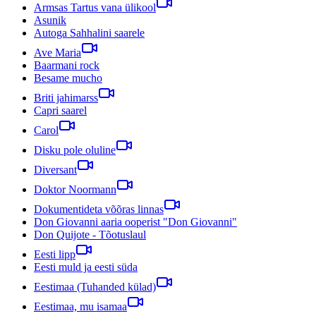
Armsas Tartus vana ülikool
Asunik
Autoga Sahhalini saarele
Ave Maria
Baarmani rock
Besame mucho
Briti jahimarss
Capri saarel
Carol
Disku pole oluline
Diversant
Doktor Noormann
Dokumentideta võõras linnas
Don Giovanni aaria ooperist "Don Giovanni"
Don Quijote - Tõotuslaul
Eesti lipp
Eesti muld ja eesti süda
Eestimaa (Tuhanded külad)
Eestimaa, mu isamaa