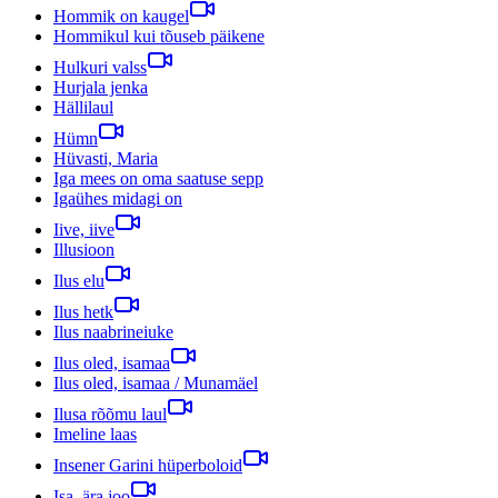
Hommik on kaugel
Hommikul kui tõuseb päikene
Hulkuri valss
Hurjala jenka
Hällilaul
Hümn
Hüvasti, Maria
Iga mees on oma saatuse sepp
Igaühes midagi on
Iive, iive
Illusioon
Ilus elu
Ilus hetk
Ilus naabrineiuke
Ilus oled, isamaa
Ilus oled, isamaa / Munamäel
Ilusa rõõmu laul
Imeline laas
Insener Garini hüperboloid
Isa, ära joo