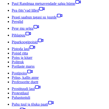
Paul Randmaa metsavendade salga hümn
Pea õits’vad lilled
Peagi saabun tagasi su juurde
Peeglid
Pese mu selga
Pihlapuu
Piparkoogipoisid
Pistoda laul
Poisid ritta
Poiss ja kitarr
Politruk
Porilaste marss
Postipoiss
Priius, kallis anne
Professorite duett
Prostituudi laul
Protestilaul
Puhastustuli
Puhu tuul ja tõuka paati