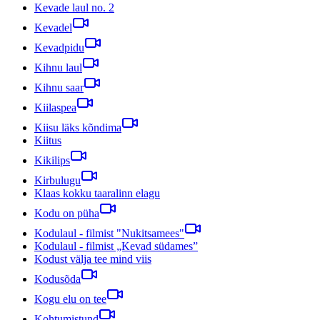
Kevade laul no. 2
Kevadel
Kevadpidu
Kihnu laul
Kihnu saar
Kiilaspea
Kiisu läks kõndima
Kiitus
Kikilips
Kirbulugu
Klaas kokku taaralinn elagu
Kodu on püha
Kodulaul - filmist "Nukitsamees"
Kodulaul - filmist „Kevad südames”
Kodust välja tee mind viis
Kodusõda
Kogu elu on tee
Kohtumistund