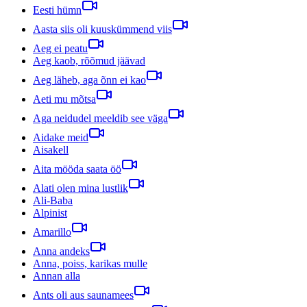
Eesti hümn
Aasta siis oli kuuskümmend viis
Aeg ei peatu
Aeg kaob, rõõmud jäävad
Aeg läheb, aga õnn ei kao
Aeti mu mõtsa
Aga neidudel meeldib see väga
Aidake meid
Aisakell
Aita mööda saata öö
Alati olen mina lustlik
Ali-Baba
Alpinist
Amarillo
Anna andeks
Anna, poiss, karikas mulle
Annan alla
Ants oli aus saunamees