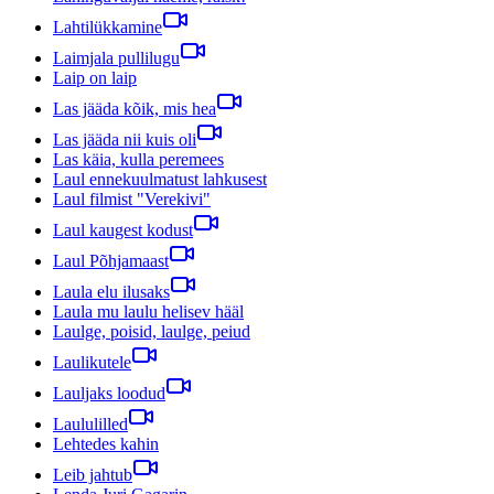
Lahtilükkamine
Laimjala pullilugu
Laip on laip
Las jääda kõik, mis hea
Las jääda nii kuis oli
Las käia, kulla peremees
Laul ennekuulmatust lahkusest
Laul filmist "Verekivi"
Laul kaugest kodust
Laul Põhjamaast
Laula elu ilusaks
Laula mu laulu helisev hääl
Laulge, poisid, laulge, peiud
Laulikutele
Lauljaks loodud
Laululilled
Lehtedes kahin
Leib jahtub