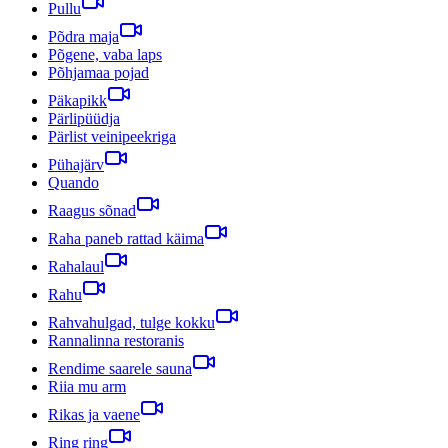
Pullu
Põdra maja
Põgene, vaba laps
Põhjamaa pojad
Päkapikk
Pärlipüüdja
Pärlist veinipeekriga
Pühajärv
Quando
Raagus sõnad
Raha paneb rattad käima
Rahalaul
Rahu
Rahvahulgad, tulge kokku
Rannalinna restoranis
Rendime saarele sauna
Riia mu arm
Rikas ja vaene
Ring ring