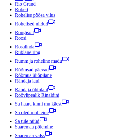
Rio Grand
Robert
Rohelise põõsa vilus
Rohelised niidud
Rongisõit
Roosi
Rosalinda
Rublane ring
Rumm ja roheline madu
Rõõmsad päevad
Rõõmus üliõpilane
Rändaja laul
Rändaja õhtulaul
Röövlipealik Rinaldini
Sa haara kinni mu käest
Sa oled mul teine
Sa tule nüüd
Saaremaa põlemine
Saaremaa valss