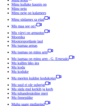
Minu kodu
Minu kullake kaunis on
Minu neiu
Minu peig on kalamees
Minu südames sa elad
Mis maa see on?
Mis värvi on armastus
Moonika
Mootorsportlaste laul
Mu isamaa armas
Mu isamaa on minu arm
Mu isamaa on minu arm - G. Ernesaks
Mu kallim läks ära
Mu kodu
Mu koduke
Mu meelen kuldne kodukotus
Mu suul ei ole sulgejat
Mu süda mul kerkib ja keeb
Mu tuhandenäoline meri
Mu õnnepäike
Muhu saare mullapind