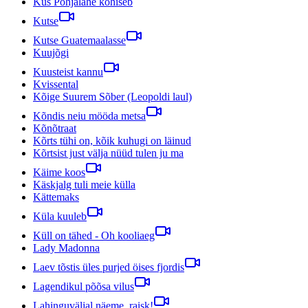
Kus Põhjalahe kohiseb
Kutse
Kutse Guatemaalasse
Kuujõgi
Kuusteist kannu
Kvissental
Kõige Suurem Sõber (Leopoldi laul)
Kõndis neiu mööda metsa
Kõnõtraat
Kõrts tühi on, kõik kuhugi on läinud
Kõrtsist just välja nüüd tulen ju ma
Käime koos
Käskjalg tuli meie külla
Kättemaks
Küla kuuleb
Küll on tähed - Oh kooliaeg
Lady Madonna
Laev tõstis üles purjed öises fjordis
Lagendikul põõsa vilus
Lahinguväljal näeme, raisk!