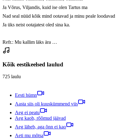
Ja Võrus, Viljandis, kuid ise olen Tartus ma

Nad seal nüüd kõik mind ootavad ja minu peale loodavad

Ja üks neist ootajatest oled sina ka.

Refr.: Mu kallim läks ära …
Kõik eestikeelsed laulud
725
laulu
Eesti hümn
Aasta siis oli kuuskümmend viis
Aeg ei peatu
Aeg kaob, rõõmud jäävad
Aeg läheb, aga õnn ei kao
Aeti mu mõtsa