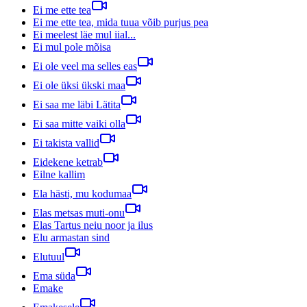
Ei me ette tea
Ei me ette tea, mida tuua võib purjus pea
Ei meelest läe mul iial...
Ei mul pole mõisa
Ei ole veel ma selles eas
Ei ole üksi ükski maa
Ei saa me läbi Lätita
Ei saa mitte vaiki olla
Ei takista vallid
Eidekene ketrab
Eilne kallim
Ela hästi, mu kodumaa
Elas metsas muti-onu
Elas Tartus neiu noor ja ilus
Elu armastan sind
Elutuul
Ema süda
Emake