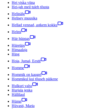
Hei viska viina
Hei-jah meil tuleb tõusta
Helinälg
Helisev muusika
Hellad vennad, astkem kokku
Helmi
Hiir hüppas
Hiiretips
Himaalaja
Hing
Hoia, Jumal, Eestit
Homme
Hommik on kaugel
Hommikul kui tõuseb päikene
Hulkuri valss
Hurjala jenka
Hällilaul
Hümn
Hüvasti, Maria