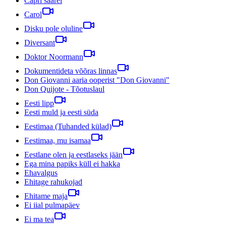
Capri saarel
Carol
Disku pole oluline
Diversant
Doktor Noormann
Dokumentideta võõras linnas
Don Giovanni aaria ooperist "Don Giovanni"
Don Quijote - Tõotuslaul
Eesti lipp
Eesti muld ja eesti süda
Eestimaa (Tuhanded külad)
Eestimaa, mu isamaa
Eestlane olen ja eestlaseks jään
Ega mina papiks küll ei hakka
Ehavalgus
Ehitage rahukojad
Ehitame maja
Ei iial pulmapäev
Ei ma tea