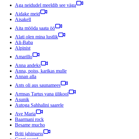
Aga neidudel meeldib see väga
Aidake meid
Aisakell
Aita mööda saata öö
Alati olen mina lustlik
Ali-Baba
Alpinist
Amarillo
Anna andeks
Anna, poiss, karikas mulle
Annan alla
Ants oli aus saunamees
Armsas Tartus vana ülikool
Asunik
Autoga Sahhalini saarele
Ave Maria
Baarmani rock
Besame mucho
Briti jahimarss