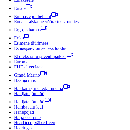
Emakesele
Emale
Emmaste juubelilaul
Ennast raiskame võõrastes voodites
Ergo, bibamus
Erika
Esimene tüürimees
Esmaspäev on selleks loodud
Et oleks rahu ja veidi päikest
Euromais
EÜE allveelaev
Grand Marino
Haanja miis
Hakkame, mehed, minema
Haldjate jõuluöö
Haldjate jõuluöö
Hambavalu laul
Hanepojad
Harja otsimine
Head teed, väike Ireen
Heeringas