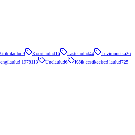
Kirikulaulud
9
Koorilaulud
16
Lastelaulud
44
Levimuusika
26
engilaulud 1978
113
Unelaulud
6
Kõik eestikeelsed laulud
725