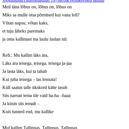
Joogilaulud
Tudengilaulud 1978
Kõik eestikeelsed laulud
Meil täna lõbus on, lõbus on, lõbus on

Miks sa mulle otsa põrnitsed kui vana loll?

Võtan napsu, võtan kaks,

et tuju läheks paremaks

ja oma kallimast ma laulu laulan nii:

Refr.: Mu kallim läks ära,

Läks ära teisega, teisega, teisega ja-jaa

Ja lasta läks, kui ta tahab

Kui juba teisega – las lennata!

Küll saatus talle ükskord kätte tasub

Siis naeran tema üle vaid ha-ha –haaa

Ja küsin siis temalt –

Kuis tunned end, mu kallike

Mul kallim Tallinnas, Tallinnas, Tallinnas
