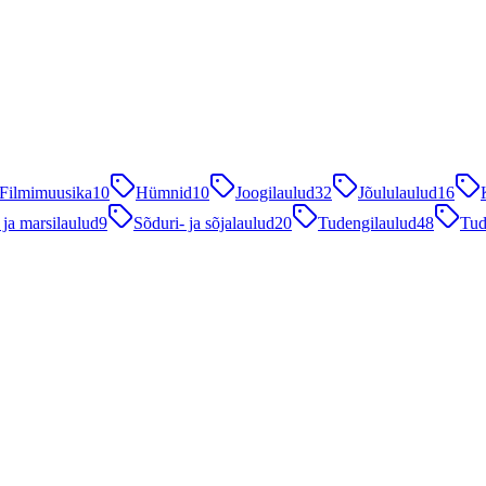
Filmimuusika
10
Hümnid
10
Joogilaulud
32
Jõululaulud
16
 ja marsilaulud
9
Sõduri- ja sõjalaulud
20
Tudengilaulud
48
Tud