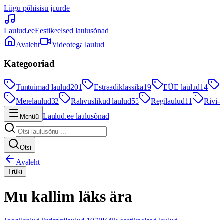
Liigu põhisisu juurde
Laulud.ee
Eestikeelsed laulusõnad
Avaleht
Videotega laulud
Kategooriad
Tuntuimad laulud
201
Estraadiklassika
19
EÜE laulud
14
Merelaulud
32
Rahvuslikud laulud
53
Regilaulud
11
Rivi-
Laulud.ee laulusõnad
Menüü
Otsi
Avaleht
Trüki
Mu kallim läks ära