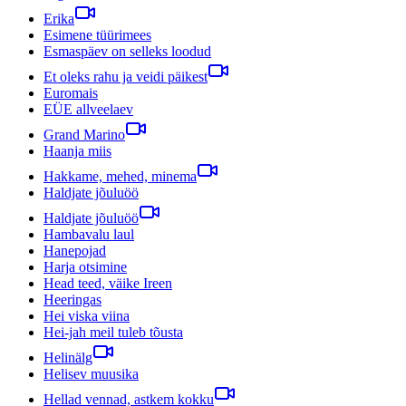
Erika
Esimene tüürimees
Esmaspäev on selleks loodud
Et oleks rahu ja veidi päikest
Euromais
EÜE allveelaev
Grand Marino
Haanja miis
Hakkame, mehed, minema
Haldjate jõuluöö
Haldjate jõuluöö
Hambavalu laul
Hanepojad
Harja otsimine
Head teed, väike Ireen
Heeringas
Hei viska viina
Hei-jah meil tuleb tõusta
Helinälg
Helisev muusika
Hellad vennad, astkem kokku