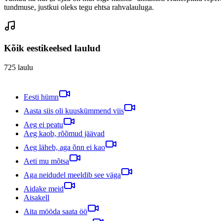
tundmuse, justkui oleks tegu ehtsa rahvalauluga.
Kõik eestikeelsed laulud
725
laulu
Eesti hümn
Aasta siis oli kuuskümmend viis
Aeg ei peatu
Aeg kaob, rõõmud jäävad
Aeg läheb, aga õnn ei kao
Aeti mu mõtsa
Aga neidudel meeldib see väga
Aidake meid
Aisakell
Aita mööda saata öö