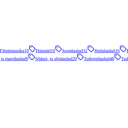
Filmimuusika
10
Hümnid
10
Joogilaulud
32
Jõululaulud
16
 ja marsilaulud
9
Sõduri- ja sõjalaulud
20
Tudengilaulud
48
Tud