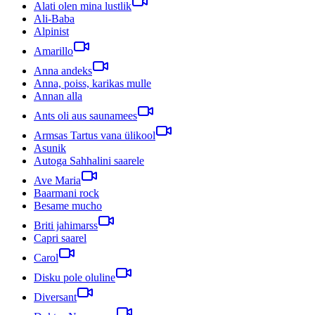
Alati olen mina lustlik
Ali-Baba
Alpinist
Amarillo
Anna andeks
Anna, poiss, karikas mulle
Annan alla
Ants oli aus saunamees
Armsas Tartus vana ülikool
Asunik
Autoga Sahhalini saarele
Ave Maria
Baarmani rock
Besame mucho
Briti jahimarss
Capri saarel
Carol
Disku pole oluline
Diversant