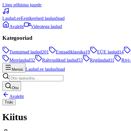
Liigu põhisisu juurde
Laulud.ee
Eestikeelsed laulusõnad
Avaleht
Videotega laulud
Kategooriad
Tuntuimad laulud
201
Estraadiklassika
19
EÜE laulud
14
Merelaulud
32
Rahvuslikud laulud
53
Regilaulud
11
Rivi-
Laulud.ee laulusõnad
Menüü
Otsi
Avaleht
Trüki
Kiitus