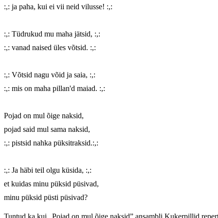
:,: ja paha, kui ei vii neid vilusse! :,:

:,: Tüdrukud mu maha jätsid, :,:

:,: vanad naised üles võtsid. :,:

:,: Võtsid nagu võid ja saia, :,:

:,: mis on maha pillan'd maiad. :,:

Pojad on mul õige naksid,

pojad said mul sama naksid,

:,: pistsid nahka püksitraksid.:,:

:,: Ja häbi teil olgu küsida, :,:

et kuidas minu püksid püsivad,

minu püksid püsti püsivad?
Tuntud ka kui „Pojad on mul õige naksid” ansambli Kukerpillid repertua