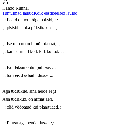
Hando Runnel
Tuntuimad laulud
Kõik eestikeelsed laulud
:,: Pojad on mul õige naksid, :,:

:,: pistsid nahka püksitraksid. :,:

:,: Ise olin noorelt möirat-oirat, :,:

:,: kartsid mind kõik külakoirad. :,:

:,: Kui läksin õhtul pidusse, :,:

:,: tõmbasid sabad lidusse. :,:

Aga tüdrukud, sina helde aeg!

Aga tüdrikud, oh armas aeg,

:,: olid võõbatud kui planguaed. :,:

:,: Et usu aga nende ilusse, :,:
