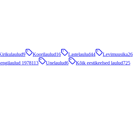
Kirikulaulud
9
Koorilaulud
16
Lastelaulud
44
Levimuusika
26
engilaulud 1978
113
Unelaulud
6
Kõik eestikeelsed laulud
725