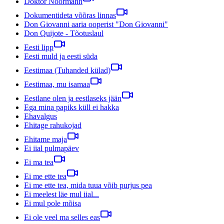
Doktor Noormann
Dokumentideta võõras linnas
Don Giovanni aaria ooperist "Don Giovanni"
Don Quijote - Tõotuslaul
Eesti lipp
Eesti muld ja eesti süda
Eestimaa (Tuhanded külad)
Eestimaa, mu isamaa
Eestlane olen ja eestlaseks jään
Ega mina papiks küll ei hakka
Ehavalgus
Ehitage rahukojad
Ehitame maja
Ei iial pulmapäev
Ei ma tea
Ei me ette tea
Ei me ette tea, mida tuua võib purjus pea
Ei meelest läe mul iial...
Ei mul pole mõisa
Ei ole veel ma selles eas