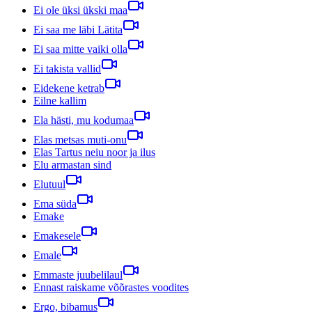
Ei ole üksi ükski maa
Ei saa me läbi Lätita
Ei saa mitte vaiki olla
Ei takista vallid
Eidekene ketrab
Eilne kallim
Ela hästi, mu kodumaa
Elas metsas muti-onu
Elas Tartus neiu noor ja ilus
Elu armastan sind
Elutuul
Ema süda
Emake
Emakesele
Emale
Emmaste juubelilaul
Ennast raiskame võõrastes voodites
Ergo, bibamus