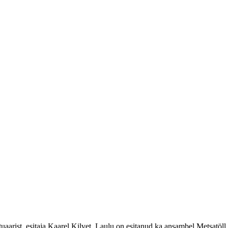
arist, esitaja Kaarel Kilvet. Laulu on esitanud ka ansambel Metsatöll. Li