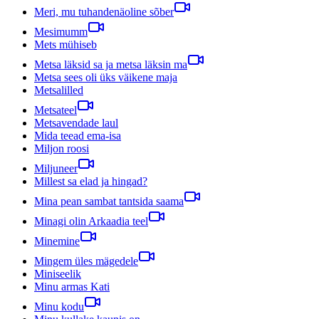
Meri, mu tuhandenäoline sõber
Mesimumm
Mets mühiseb
Metsa läksid sa ja metsa läksin ma
Metsa sees oli üks väikene maja
Metsalilled
Metsateel
Metsavendade laul
Mida teead ema-isa
Miljon roosi
Miljuneer
Millest sa elad ja hingad?
Mina pean sambat tantsida saama
Minagi olin Arkaadia teel
Minemine
Mingem üles mägedele
Miniseelik
Minu armas Kati
Minu kodu