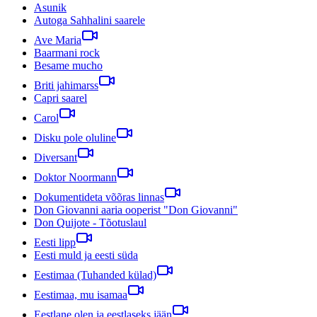
Asunik
Autoga Sahhalini saarele
Ave Maria
Baarmani rock
Besame mucho
Briti jahimarss
Capri saarel
Carol
Disku pole oluline
Diversant
Doktor Noormann
Dokumentideta võõras linnas
Don Giovanni aaria ooperist "Don Giovanni"
Don Quijote - Tõotuslaul
Eesti lipp
Eesti muld ja eesti süda
Eestimaa (Tuhanded külad)
Eestimaa, mu isamaa
Eestlane olen ja eestlaseks jään