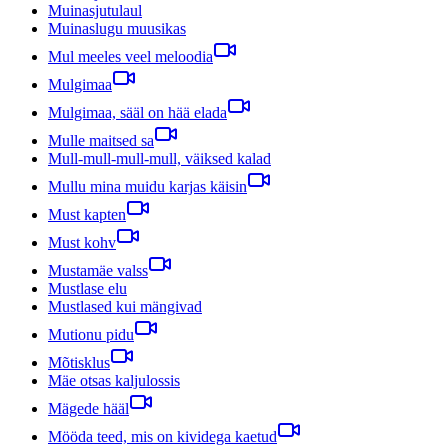
Muinasjutulaul
Muinaslugu muusikas
Mul meeles veel meloodia
Mulgimaa
Mulgimaa, sääl on hää elada
Mulle maitsed sa
Mull-mull-mull-mull, väiksed kalad
Mullu mina muidu karjas käisin
Must kapten
Must kohv
Mustamäe valss
Mustlase elu
Mustlased kui mängivad
Mutionu pidu
Mõtisklus
Mäe otsas kaljulossis
Mägede hääl
Mööda teed, mis on kividega kaetud