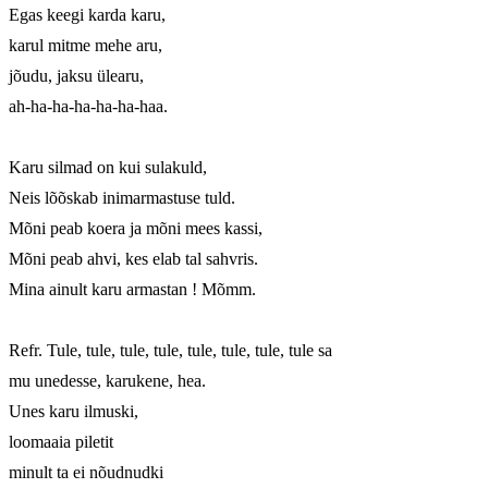
Egas keegi karda karu,

karul mitme mehe aru,

jõudu, jaksu ülearu,

ah-ha-ha-ha-ha-ha-haa.

Karu silmad on kui sulakuld,

Neis lõõskab inimarmastuse tuld.

Mõni peab koera ja mõni mees kassi,

Mõni peab ahvi, kes elab tal sahvris.

Mina ainult karu armastan ! Mõmm.

Refr. Tule, tule, tule, tule, tule, tule, tule, tule sa

mu unedesse, karukene, hea.

Unes karu ilmuski,

loomaaia piletit

minult ta ei nõudnudki
