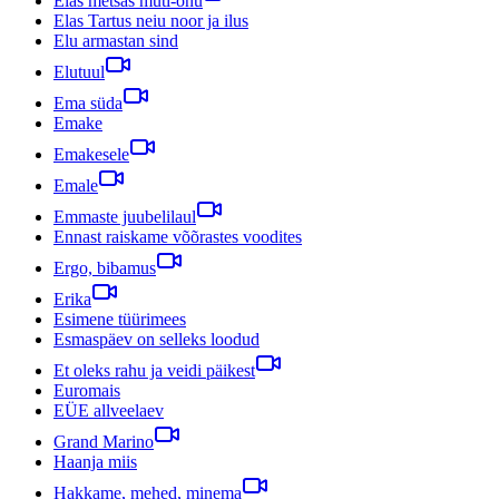
Elas metsas muti-onu
Elas Tartus neiu noor ja ilus
Elu armastan sind
Elutuul
Ema süda
Emake
Emakesele
Emale
Emmaste juubelilaul
Ennast raiskame võõrastes voodites
Ergo, bibamus
Erika
Esimene tüürimees
Esmaspäev on selleks loodud
Et oleks rahu ja veidi päikest
Euromais
EÜE allveelaev
Grand Marino
Haanja miis
Hakkame, mehed, minema