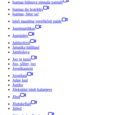
Isamaa hiilgava pinnala paistab
Isamaa ilu hoieldes
Isamaa, õitse sa!
Istsõ maailma veerõkõsõ pääle
Jaanimardikas
Jaanipäev
Jahitrofeed
Jamaika hällilaul
Jambolaya
Joo ja jaura
Joo, sõber, joo
Joogikaanon
Joogilaul
Julge laul
Jumbo
Jõekaldal istub kalamees
Jõud
Jõulukellad
Jäljed