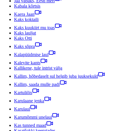
Jää vabaks, Eesti meri
Kabala kõrtsis
Kaera Jaan
Kaks koktaili
Kaks kuukiirt mu toas
Kaks lauljat
Kaks Otti
Kaks sõpra
Kalapüüdmise laul
Kalevite kants
Kallikene, tule intrist välja
Kallim, hõbedaselt sul helgib juba juuksekuld
Kallim, saada mulle padi
Kartuliõis
Karulaane jenka
Karulaul
Karumõmmi unelaul
Kas tunned maad
Kasatšokki keerutades