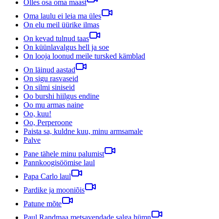
Olles osa oma maast
Oma laulu ei leia ma üles
On elu meil üürike ilmas
On kevad tulnud taas
On küünlavalgus hell ja soe
On looja loonud meile tursked kämblad
On läinud aastad
On sigu rasvaseid
On silmi siniseid
Oo burshi hiilgus endine
Oo mu armas naine
Oo, kuu!
Oo, Perperoone
Paista sa, kuldne kuu, minu armsamale
Palve
Pane tähele minu palumist
Pannkoogisöömise laul
Papa Carlo laul
Pardike ja mooniõis
Patune mõte
Paul Randmaa metsavendade salga hümn