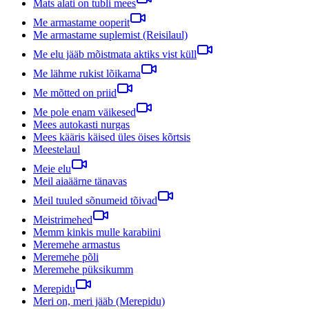
Mats alati on tubli mees
Me armastame ooperit
Me armastame suplemist (Reisilaul)
Me elu jääb mõistmata aktiks vist küll
Me lähme rukist lõikama
Me mõtted on priid
Me pole enam väikesed
Mees autokasti nurgas
Mees kääris käised üles öises kõrtsis
Meestelaul
Meie elu
Meil aiaäärne tänavas
Meil tuuled sõnumeid tõivad
Meistrimehed
Memm kinkis mulle karabiini
Meremehe armastus
Meremehe põli
Meremehe püksikumm
Merepidu
Meri on, meri jääb (Merepidu)