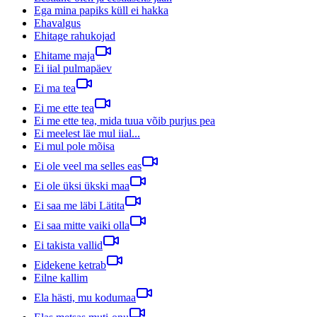
Ega mina papiks küll ei hakka
Ehavalgus
Ehitage rahukojad
Ehitame maja
Ei iial pulmapäev
Ei ma tea
Ei me ette tea
Ei me ette tea, mida tuua võib purjus pea
Ei meelest läe mul iial...
Ei mul pole mõisa
Ei ole veel ma selles eas
Ei ole üksi ükski maa
Ei saa me läbi Lätita
Ei saa mitte vaiki olla
Ei takista vallid
Eidekene ketrab
Eilne kallim
Ela hästi, mu kodumaa