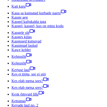
Kati karu
Kaua sa kannatad kurbade naeru
Kauge aeg
Kaugel kaljukalda taga
Kaugel, kaugel, kus on minu kodu
Kaugele siit
Kauges külas
Kaugused kutsuvad
Kaunimad laulud
Kawe kelder
Kelgusõit
Kelgusõit
Kerjuse laul
Kes ei tööta, see ei söö
Kes elab metsa sees?
Kes elab metsa sees?
Kesk õitsvaid lilla
Ketramas
Kevade laul no. 2