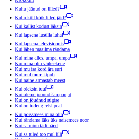
Krokodill
Kuhu jäänud on lilled?
Kuhu küll kõik lilled jäid?
Kui kallist kodust läksin
Kui lapsena lustilla luhal
Kui lapsena televisioonis
Kui lähen maailma rändama
Kui mina alles, umpa, umpa
Kui mina olin väiksekene
Kui mu isa kord ära suri
Kui mul mure kipub
Kui naine armastab meest
Kui oleksin tuul
Kui oleme joonud šampanjat
Kui on jõudnud sügise
Kui on tudeng reisi peal
Kui poissmees mina olin
Kui rändama läks üks naisemees noor
Kui sa minu tädi näed
Kui sa tuled too mul lilli