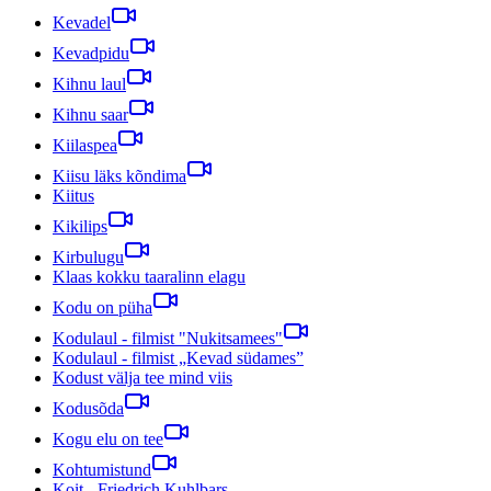
Kevadel
Kevadpidu
Kihnu laul
Kihnu saar
Kiilaspea
Kiisu läks kõndima
Kiitus
Kikilips
Kirbulugu
Klaas kokku taaralinn elagu
Kodu on püha
Kodulaul - filmist "Nukitsamees"
Kodulaul - filmist „Kevad südames”
Kodust välja tee mind viis
Kodusõda
Kogu elu on tee
Kohtumistund
Koit - Friedrich Kuhlbars