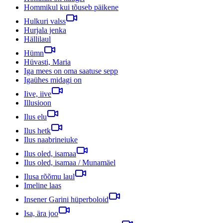
Hommikul kui tõuseb päikene
Hulkuri valss
Hurjala jenka
Hällilaul
Hümn
Hüvasti, Maria
Iga mees on oma saatuse sepp
Igaühes midagi on
Iive, iive
Illusioon
Ilus elu
Ilus hetk
Ilus naabrineiuke
Ilus oled, isamaa
Ilus oled, isamaa / Munamäel
Ilusa rõõmu laul
Imeline laas
Insener Garini hüperboloid
Isa, ära joo