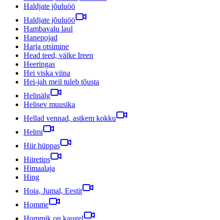
Haldjate jõuluöö
Haldjate jõuluöö
Hambavalu laul
Hanepojad
Harja otsimine
Head teed, väike Ireen
Heeringas
Hei viska viina
Hei-jah meil tuleb tõusta
Helinälg
Helisev muusika
Hellad vennad, astkem kokku
Helmi
Hiir hüppas
Hiiretips
Himaalaja
Hing
Hoia, Jumal, Eestit
Homme
Hommik on kaugel