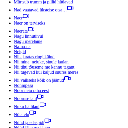
Mürtsub trumm ja pillid hüüavad
Nad vaatavad üksteise otsa…
Naer
Naer on terviseks
Naerata
Nagu linnutiivul
Nagu merelaine
Na-na-na
Nelgid
Nii ajaratas ringi käind
Nii mina, neiuke, sinule laulan
Nii tihti tõuseme me kannu tagant
Nii tugevad kui kaljud suures meres
Nii vaikseks kõik on jäänud
Nonnipesa
Noor neiu raha eest
Nooruse laul
Nuku hällilaul
Nõia elu
Nüüd ja edaspidi
Nüüd jälle ma lähen