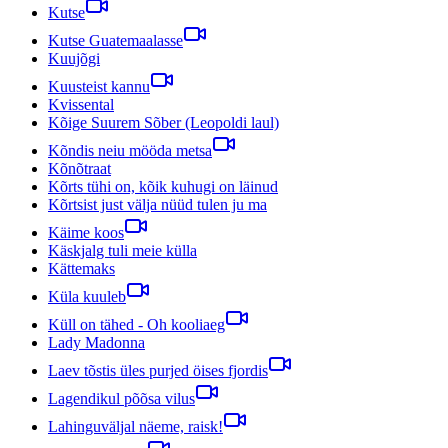
Kutse
Kutse Guatemaalasse
Kuujõgi
Kuusteist kannu
Kvissental
Kõige Suurem Sõber (Leopoldi laul)
Kõndis neiu mööda metsa
Kõnõtraat
Kõrts tühi on, kõik kuhugi on läinud
Kõrtsist just välja nüüd tulen ju ma
Käime koos
Käskjalg tuli meie külla
Kättemaks
Küla kuuleb
Küll on tähed - Oh kooliaeg
Lady Madonna
Laev tõstis üles purjed öises fjordis
Lagendikul põõsa vilus
Lahinguväljal näeme, raisk!