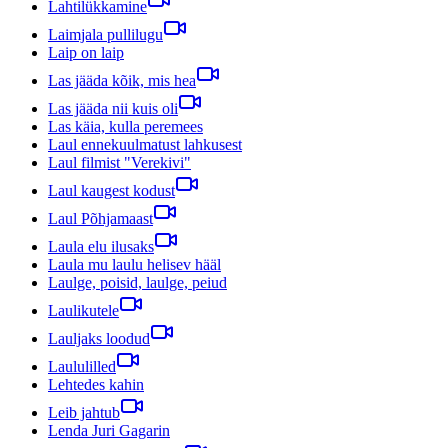
Lahtilükkamine
Laimjala pullilugu
Laip on laip
Las jääda kõik, mis hea
Las jääda nii kuis oli
Las käia, kulla peremees
Laul ennekuulmatust lahkusest
Laul filmist "Verekivi"
Laul kaugest kodust
Laul Põhjamaast
Laula elu ilusaks
Laula mu laulu helisev hääl
Laulge, poisid, laulge, peiud
Laulikutele
Lauljaks loodud
Laululilled
Lehtedes kahin
Leib jahtub
Lenda Juri Gagarin