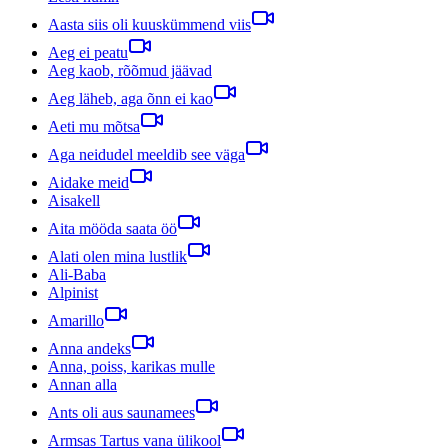
Aasta siis oli kuuskümmend viis
Aeg ei peatu
Aeg kaob, rõõmud jäävad
Aeg läheb, aga õnn ei kao
Aeti mu mõtsa
Aga neidudel meeldib see väga
Aidake meid
Aisakell
Aita mööda saata öö
Alati olen mina lustlik
Ali-Baba
Alpinist
Amarillo
Anna andeks
Anna, poiss, karikas mulle
Annan alla
Ants oli aus saunamees
Armsas Tartus vana ülikool