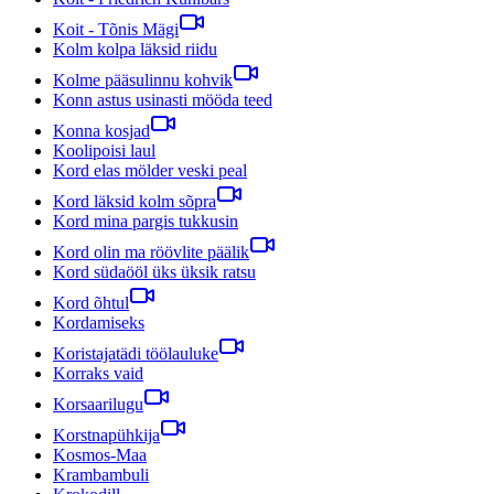
Koit - Tõnis Mägi
Kolm kolpa läksid riidu
Kolme pääsulinnu kohvik
Konn astus usinasti mööda teed
Konna kosjad
Koolipoisi laul
Kord elas mölder veski peal
Kord läksid kolm sõpra
Kord mina pargis tukkusin
Kord olin ma röövlite päälik
Kord südaööl üks üksik ratsu
Kord õhtul
Kordamiseks
Koristajatädi töölauluke
Korraks vaid
Korsaarilugu
Korstnapühkija
Kosmos-Maa
Krambambuli