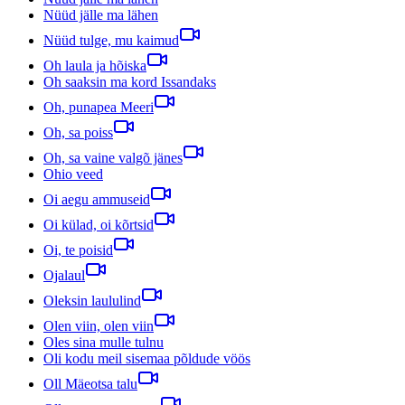
Nüüd jälle ma lähen
Nüüd tulge, mu kaimud
Oh laula ja hõiska
Oh saaksin ma kord Issandaks
Oh, punapea Meeri
Oh, sa poiss
Oh, sa vaine valgõ jänes
Ohio veed
Oi aegu ammuseid
Oi külad, oi kõrtsid
Oi, te poisid
Ojalaul
Oleksin laululind
Olen viin, olen viin
Oles sina mulle tulnu
Oli kodu meil sisemaa põldude vöös
Oll Mäeotsa talu