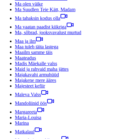
Ma olen väike
Ma Suudlen Teie Kätt, Madam
Ma tahaksin kodus olla
Ma vaatan paadist kiikriga
Ma, sõbrad, jooksvavalust murtud
Maa ja ilm
Maa tuleb täita lastega
Maailm samme täis
Maateadus
Madis Mäekalle valss
Maid ja rahvaid maha jättes
Majakavahi armuhüüd
Majakene mere ääres
Majesteet kefiir
Maleva Valss
Mandoliinid öös
Margareeta
Maria-Louisa
Marina
Matkalaul