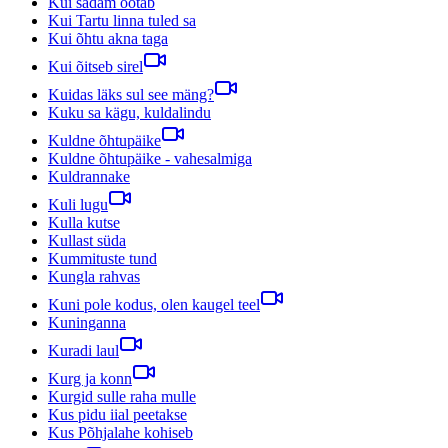
Kui sadam ootab
Kui Tartu linna tuled sa
Kui õhtu akna taga
Kui õitseb sirel
Kuidas läks sul see mäng?
Kuku sa kägu, kuldalindu
Kuldne õhtupäike
Kuldne õhtupäike - vahesalmiga
Kuldrannake
Kuli lugu
Kulla kutse
Kullast süda
Kummituste tund
Kungla rahvas
Kuni pole kodus, olen kaugel teel
Kuninganna
Kuradi laul
Kurg ja konn
Kurgid sulle raha mulle
Kus pidu iial peetakse
Kus Põhjalahe kohiseb