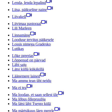
Lenda, lenda lepalind
Liisa, päikseline naine
Liivakell
Liivimaa pastoraal
Lili Marleen
Linnamäng
Looduse tervitus päikesele
Lossis nimega Gradesko
Lutikas
Lõke preerias
Lõppenud on päevad
Läbi saju
Lätsi küllä kükäkillä
Läänemere lained
Ma ammu tean üht neidu
Ma ei tea
Ma loodan, et saan sellest üle
Ma lõbus õllepruulija
Ma lätsi läbi Tsergo külä
Ma märtsikuus läen merele