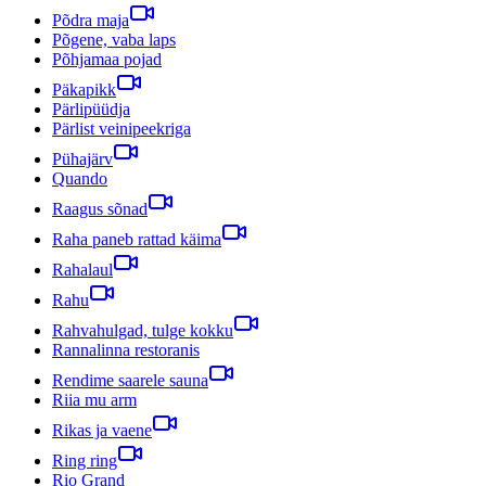
Põdra maja
Põgene, vaba laps
Põhjamaa pojad
Päkapikk
Pärlipüüdja
Pärlist veinipeekriga
Pühajärv
Quando
Raagus sõnad
Raha paneb rattad käima
Rahalaul
Rahu
Rahvahulgad, tulge kokku
Rannalinna restoranis
Rendime saarele sauna
Riia mu arm
Rikas ja vaene
Ring ring
Rio Grand