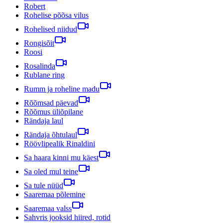
Robert
Rohelise põõsa vilus
Rohelised niidud
Rongisõit
Roosi
Rosalinda
Rublane ring
Rumm ja roheline madu
Rõõmsad päevad
Rõõmus üliõpilane
Rändaja laul
Rändaja õhtulaul
Röövlipealik Rinaldini
Sa haara kinni mu käest
Sa oled mul teine
Sa tule nüüd
Saaremaa põlemine
Saaremaa valss
Sahvris jooksid hiired, rotid