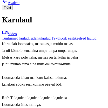
Avaleht
Trüki
Karulaul
Video
Tuntuimad laulud
Tudengilaulud 1978
Kõik eestikeelsed laulud
Karu elab loomaaias, matsakas ja muidu maias

Ja nii kõmbib tema aina umpa-umpa-umpa-umpa.

Metsas karu pole näha, metsas on tal külm ja paha

ja nii müttab tema aina müta-müta-müta-müta.

Loomaaeda tahan ma, karu kaissu tuduma,

kahekesi sööks seal komme päeval-ööl.

Refr. Tule,tule,tule,tule,tule,tule,tule,tule sa

Loomaaeda ühes minuga.
