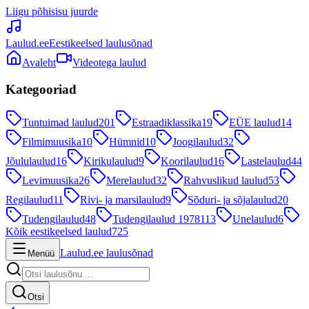
Liigu põhisisu juurde
Laulud.ee
Eestikeelsed laulusõnad
Avaleht
Videotega laulud
Kategooriad
Tuntuimad laulud
201
Estraadiklassika
19
EÜE laulud
14
Filmimuusika
10
Hümnid
10
Joogilaulud
32
Jõululaulud
16
Kirikulaulud
9
Koorilaulud
16
Lastelaulud
44
Levimuusika
26
Merelaulud
32
Rahvuslikud laulud
53
Regilaulud
11
Rivi- ja marsilaulud
9
Sõduri- ja sõjalaulud
20
Tudengilaulud
48
Tudengilaulud 1978
113
Unelaulud
6
Kõik eestikeelsed laulud
725
Laulud.ee laulusõnad
Menüü
Otsi