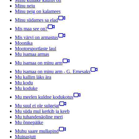
Minu kullake kaunis on
Minu neiu
Minu peig on kalamees
Minu südames sa elad
Mis maa see on?
Mis värvi on armastus
Moonika
Mootorsportlaste laul
Mu isamaa armas
Mu isamaa on minu arm
Mu isamaa on minu arm - G. Ernesaks
Mu kallim läks ära
Mu kodu
Mu koduke
Mu meelen kuldne kodukotus
Mu suul ei ole sulgejat
Mu süda mul kerkib ja keeb
Mu tuhandenäoline meri
Mu õnnepäike
Muhu saare mullapind
Muinasjutt