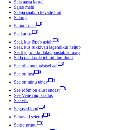
Saja aasta kestel
Sajab mehi
Salaja saabub kevade tuul
Salong
Santa Lucia
Seakarjus
Seal, kus lõpeb asfalt
Seal, kus rukkiväli lagendikul heljub
Sealt ju, mu kullake, paistab su maja
Seda paati pole tehtud linnuluust
See oli ennemuistsel aal
See on hea
See on minu tänav
See rõõm on elust endast
See Vene riigi säädus
See viis
Segased lood
Seiravad seierid
Seitse pruuti