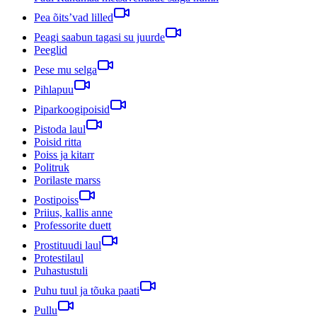
Pea õits’vad lilled
Peagi saabun tagasi su juurde
Peeglid
Pese mu selga
Pihlapuu
Piparkoogipoisid
Pistoda laul
Poisid ritta
Poiss ja kitarr
Politruk
Porilaste marss
Postipoiss
Priius, kallis anne
Professorite duett
Prostituudi laul
Protestilaul
Puhastustuli
Puhu tuul ja tõuka paati
Pullu