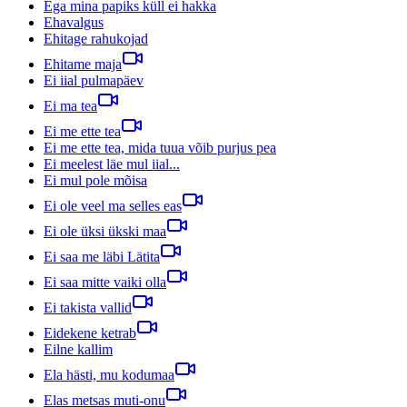
Ega mina papiks küll ei hakka
Ehavalgus
Ehitage rahukojad
Ehitame maja
Ei iial pulmapäev
Ei ma tea
Ei me ette tea
Ei me ette tea, mida tuua võib purjus pea
Ei meelest läe mul iial...
Ei mul pole mõisa
Ei ole veel ma selles eas
Ei ole üksi ükski maa
Ei saa me läbi Lätita
Ei saa mitte vaiki olla
Ei takista vallid
Eidekene ketrab
Eilne kallim
Ela hästi, mu kodumaa
Elas metsas muti-onu