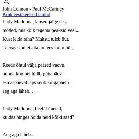
John Lennon - Paul McCartney
Kõik eestikeelsed laulud
Lady Madonna, lapsed jalge ees, 

mõtled, mis kõik tegema peaksid veel... 

Kust leida raha? Maksta tuleb üür. 

Taevas sind ei aita, on ees kui müür. 

Reede õhtul välja pääsed vaevu, 

nunna kombel hiilib pühapäev, 

esmaspäeval laps seob kingapaelu – 

aeg aga läheb... 

Lady Madonna, beebit imetad, 

kuidas hinges hoida neid kõiki saad? 

Aeg aga läheb... 
