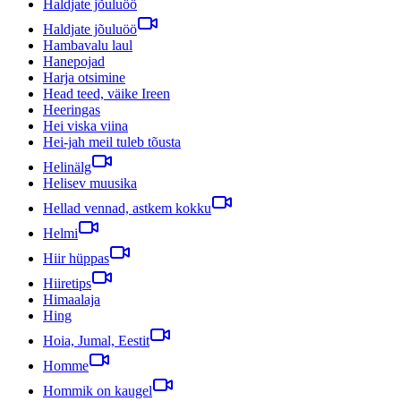
Haldjate jõuluöö
Haldjate jõuluöö
Hambavalu laul
Hanepojad
Harja otsimine
Head teed, väike Ireen
Heeringas
Hei viska viina
Hei-jah meil tuleb tõusta
Helinälg
Helisev muusika
Hellad vennad, astkem kokku
Helmi
Hiir hüppas
Hiiretips
Himaalaja
Hing
Hoia, Jumal, Eestit
Homme
Hommik on kaugel