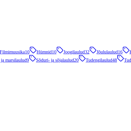
Filmimuusika
10
Hümnid
10
Joogilaulud
32
Jõululaulud
16
 ja marsilaulud
9
Sõduri- ja sõjalaulud
20
Tudengilaulud
48
Tud