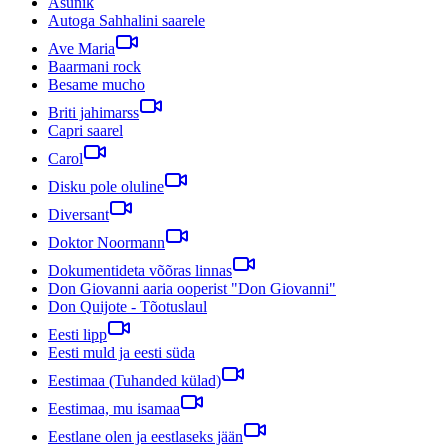
Asunik
Autoga Sahhalini saarele
Ave Maria
Baarmani rock
Besame mucho
Briti jahimarss
Capri saarel
Carol
Disku pole oluline
Diversant
Doktor Noormann
Dokumentideta võõras linnas
Don Giovanni aaria ooperist "Don Giovanni"
Don Quijote - Tõotuslaul
Eesti lipp
Eesti muld ja eesti süda
Eestimaa (Tuhanded külad)
Eestimaa, mu isamaa
Eestlane olen ja eestlaseks jään