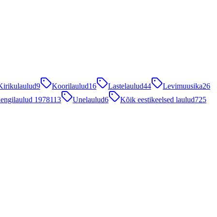
Kirikulaulud
9
Koorilaulud
16
Lastelaulud
44
Levimuusika
26
engilaulud 1978
113
Unelaulud
6
Kõik eestikeelsed laulud
725