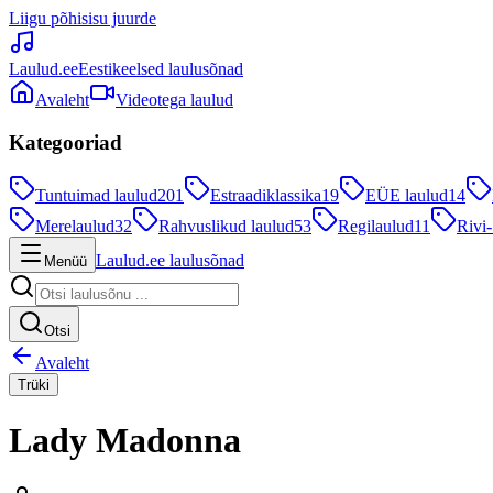
Liigu põhisisu juurde
Laulud.ee
Eestikeelsed laulusõnad
Avaleht
Videotega laulud
Kategooriad
Tuntuimad laulud
201
Estraadiklassika
19
EÜE laulud
14
Merelaulud
32
Rahvuslikud laulud
53
Regilaulud
11
Rivi-
Laulud.ee laulusõnad
Menüü
Otsi
Avaleht
Trüki
Lady Madonna