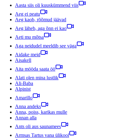
Aasta siis oli kuuskümmend viis
Aeg ei peatu
Aeg kaob, rõõmud jäävad
Aeg läheb, aga õnn ei kao
Aeti mu mõtsa
Aga neidudel meeldib see väga
Aidake meid
Aisakell
Aita mööda saata öö
Alati olen mina lustlik
Ali-Baba
Alpinist
Amarillo
Anna andeks
Anna, poiss, karikas mulle
Annan alla
Ants oli aus saunamees
Armsas Tartus vana ülikool