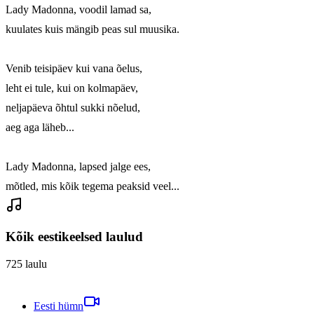
Lady Madonna, voodil lamad sa, 

kuulates kuis mängib peas sul muusika. 

Venib teisipäev kui vana õelus, 

leht ei tule, kui on kolmapäev, 

neljapäeva õhtul sukki nõelud, 

aeg aga läheb... 

Lady Madonna, lapsed jalge ees, 

mõtled, mis kõik tegema peaksid veel...
Kõik eestikeelsed laulud
725
laulu
Eesti hümn