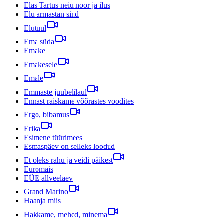
Elas Tartus neiu noor ja ilus
Elu armastan sind
Elutuul
Ema süda
Emake
Emakesele
Emale
Emmaste juubelilaul
Ennast raiskame võõrastes voodites
Ergo, bibamus
Erika
Esimene tüürimees
Esmaspäev on selleks loodud
Et oleks rahu ja veidi päikest
Euromais
EÜE allveelaev
Grand Marino
Haanja miis
Hakkame, mehed, minema