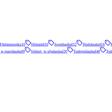
Filmimuusika
10
Hümnid
10
Joogilaulud
32
Jõululaulud
16
 ja marsilaulud
9
Sõduri- ja sõjalaulud
20
Tudengilaulud
48
Tud