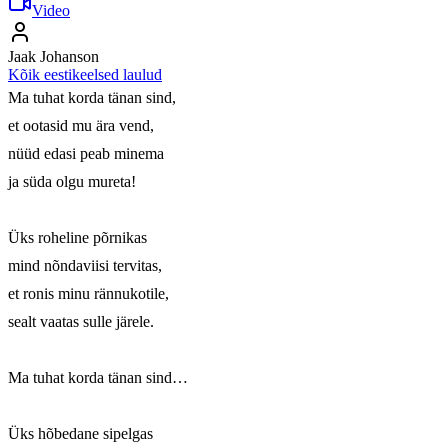
Video
Jaak Johanson
Kõik eestikeelsed laulud
Ma tuhat korda tänan sind,

et ootasid mu ära vend,

nüüd edasi peab minema

ja süda olgu mureta!

Üks roheline põrnikas 

mind nõndaviisi tervitas, 

et ronis minu rännukotile, 

sealt vaatas sulle järele.

Ma tuhat korda tänan sind…

Üks hõbedane sipelgas 
