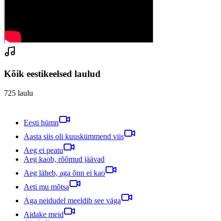
Kõik eestikeelsed laulud
725
laulu
Eesti hümn
Aasta siis oli kuuskümmend viis
Aeg ei peatu
Aeg kaob, rõõmud jäävad
Aeg läheb, aga õnn ei kao
Aeti mu mõtsa
Aga neidudel meeldib see väga
Aidake meid