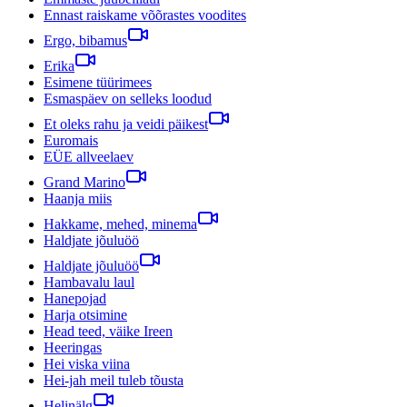
Ennast raiskame võõrastes voodites
Ergo, bibamus
Erika
Esimene tüürimees
Esmaspäev on selleks loodud
Et oleks rahu ja veidi päikest
Euromais
EÜE allveelaev
Grand Marino
Haanja miis
Hakkame, mehed, minema
Haldjate jõuluöö
Haldjate jõuluöö
Hambavalu laul
Hanepojad
Harja otsimine
Head teed, väike Ireen
Heeringas
Hei viska viina
Hei-jah meil tuleb tõusta
Helinälg