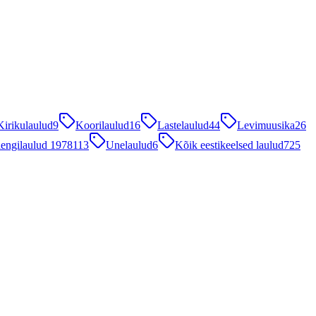
Kirikulaulud
9
Koorilaulud
16
Lastelaulud
44
Levimuusika
26
engilaulud 1978
113
Unelaulud
6
Kõik eestikeelsed laulud
725