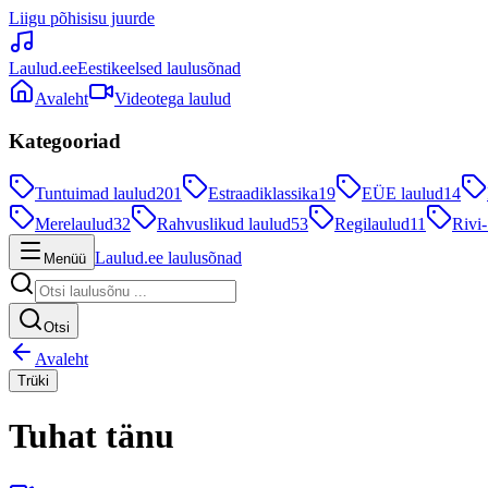
Liigu põhisisu juurde
Laulud.ee
Eestikeelsed laulusõnad
Avaleht
Videotega laulud
Kategooriad
Tuntuimad laulud
201
Estraadiklassika
19
EÜE laulud
14
Merelaulud
32
Rahvuslikud laulud
53
Regilaulud
11
Rivi-
Laulud.ee laulusõnad
Menüü
Otsi
Avaleht
Trüki
Tuhat tänu