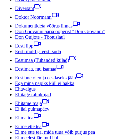
Diversant
Doktor Noormann
Dokumentideta võõras linnas
Don Giovanni aaria ooperist "Don Giovanni"
Don Quijote - Tõotuslaul
Eesti lipp
Eesti muld ja eesti süda
Eestimaa (Tuhanded külad)
Eestimaa, mu isamaa
Eestlane olen ja eestlaseks jään
Ega mina papiks küll ei hakka
Ehavalgus
Ehitage rahukojad
Ehitame maja
Ei iial pulmapäev
Ei ma tea
Ei me ette tea
Ei me ette tea, mida tuua võib purjus pea
Ei meelest läe mul iial...