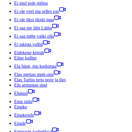
Ei mul pole mõisa
Ei ole veel ma selles eas
Ei ole üksi ükski maa
Ei saa me läbi Lätita
Ei saa mitte vaiki olla
Ei takista vallid
Eidekene ketrab
Eilne kallim
Ela hästi, mu kodumaa
Elas metsas muti-onu
Elas Tartus neiu noor ja ilus
Elu armastan sind
Elutuul
Ema süda
Emake
Emakesele
Emale
Emmaste juubelilaul