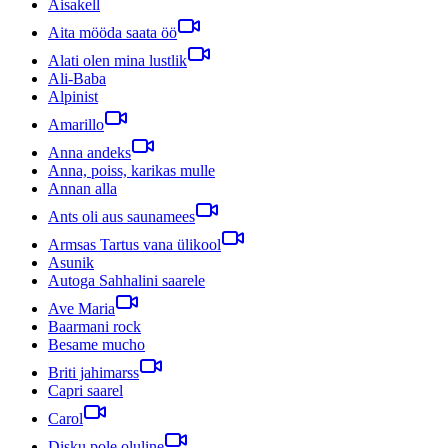
Aisakell
Aita mööda saata öö
Alati olen mina lustlik
Ali-Baba
Alpinist
Amarillo
Anna andeks
Anna, poiss, karikas mulle
Annan alla
Ants oli aus saunamees
Armsas Tartus vana ülikool
Asunik
Autoga Sahhalini saarele
Ave Maria
Baarmani rock
Besame mucho
Briti jahimarss
Capri saarel
Carol
Disku pole oluline