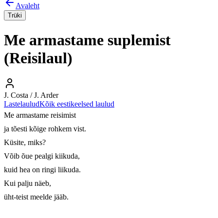
Avaleht
Trüki
Me armastame suplemist
(Reisilaul)
J. Costa / J. Arder
Lastelaulud
Kõik eestikeelsed laulud
Me armastame reisimist 

ja tõesti kõige rohkem vist. 

Küsite, miks? 

Võib õue pealgi kiikuda, 

kuid hea on ringi liikuda.

Kui palju näeb, 

üht-teist meelde jääb. 
