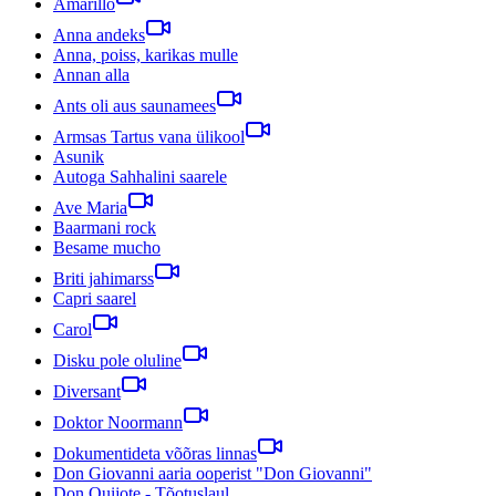
Amarillo
Anna andeks
Anna, poiss, karikas mulle
Annan alla
Ants oli aus saunamees
Armsas Tartus vana ülikool
Asunik
Autoga Sahhalini saarele
Ave Maria
Baarmani rock
Besame mucho
Briti jahimarss
Capri saarel
Carol
Disku pole oluline
Diversant
Doktor Noormann
Dokumentideta võõras linnas
Don Giovanni aaria ooperist "Don Giovanni"
Don Quijote - Tõotuslaul