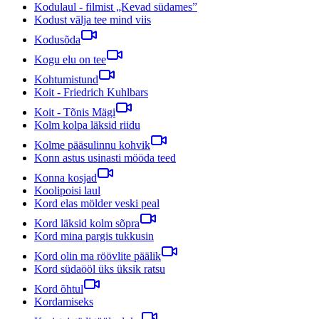
Kodulaul - filmist „Kevad südames”
Kodust välja tee mind viis
Kodusõda
Kogu elu on tee
Kohtumistund
Koit - Friedrich Kuhlbars
Koit - Tõnis Mägi
Kolm kolpa läksid riidu
Kolme pääsulinnu kohvik
Konn astus usinasti mööda teed
Konna kosjad
Koolipoisi laul
Kord elas mölder veski peal
Kord läksid kolm sõpra
Kord mina pargis tukkusin
Kord olin ma röövlite päälik
Kord südaööl üks üksik ratsu
Kord õhtul
Kordamiseks