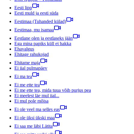
Eesti lipp
Eesti muld ja eesti süda
Eestimaa (Tuhanded külad)
Eestimaa, mu isamaa
Eestlane olen ja eestlaseks jään
Ega mina papiks küll ei hakka
Ehavalgus
Ehitage rahukojad
Ehitame maja
Ei iial pulmapäev
Ei ma tea
Ei me ette tea
Ei me ette tea, mida tuua võib purjus pea
Ei meelest läe mul iial...
Ei mul pole mõisa
Ei ole veel ma selles eas
Ei ole üksi ükski maa
Ei saa me läbi Lätita