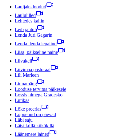
Lauljaks loodud
Laululilled
Lehtedes kahin
Leib jahtub
Lenda Juri Gagarin
Lenda, lenda lepalind
Liisa, päikseline naine
Liivakell
Liivimaa pastoraal
Lili Marleen
Linnamäng
Looduse tervitus päikesele
Lossis nimega Gradesko
Lutikas
Lõke preerias
Lõppenud on päevad
Läbi saju
Lätsi küllä kükäkillä
Läänemere lained