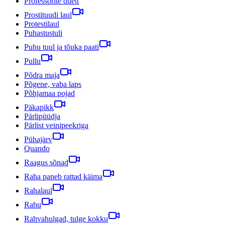
Professorite duett
Prostituudi laul
Protestilaul
Puhastustuli
Puhu tuul ja tõuka paati
Pullu
Põdra maja
Põgene, vaba laps
Põhjamaa pojad
Päkapikk
Pärlipüüdja
Pärlist veinipeekriga
Pühajärv
Quando
Raagus sõnad
Raha paneb rattad käima
Rahalaul
Rahu
Rahvahulgad, tulge kokku