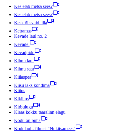
Kes elab metsa sees?
Kes elab metsa sees?
Kesk õitsvaid lilla
Ketramas
Kevade laul no. 2
Kevadel
Kevadpidu
Kihnu laul
Kihnu saar
Kiilaspea
Kiisu läks kõndima
Kiitus
Kikilips
Kirbulugu
Klaas kokku taaralinn elagu
Kodu on püha
Kodulaul - filmist "Nukitsamees"