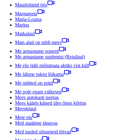
Mandoliinid öös
Margareeta
Maria-Louisa
Marina
Matkalaul
Mats alati on tubli mees
Me armastame ooperit
Me armastame suplemist (Reisilaul)
Me elu jääb mõistmata aktiks vist küll
Me lähme rukist lõikama
Me mõtted on priid
Me pole enam väikesed
Mees autokasti nurgas
Mees kääris käised üles öises kõrtsis
Meestelaul
Meie elu
Meil aiaäärne tänavas
Meil tuuled sõnumeid tõivad