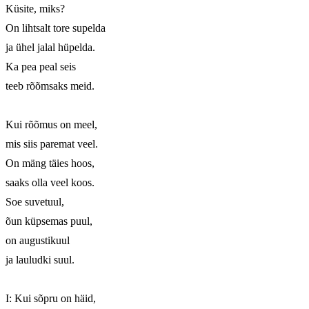
Küsite, miks? 

On lihtsalt tore supelda 

ja ühel jalal hüpelda.

Ka pea peal seis 

teeb rõõmsaks meid. 

Kui rõõmus on meel, 

mis siis paremat veel. 

On mäng täies hoos, 

saaks olla veel koos. 

Soe suvetuul, 

õun küpsemas puul,

on augustikuul 

ja lauludki suul. 

I: Kui sõpru on häid,
