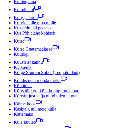
Kuninganna
Kuradi laul
Kurg ja konn
Kurgid sulle raha mulle
Kus pidu iial peetakse
Kus Põhjalahe kohiseb
Kutse
Kutse Guatemaalasse
Kuujõgi
Kuusteist kannu
Kvissental
Kõige Suurem Sõber (Leopoldi laul)
Kõndis neiu mööda metsa
Kõnõtraat
Kõrts tühi on, kõik kuhugi on läinud
Kõrtsist just välja nüüd tulen ju ma
Käime koos
Käskjalg tuli meie külla
Kättemaks
Küla kuuleb