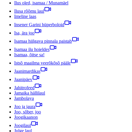
Ilus oled, isamaa / Munamäel
Ilusa rõõmu laul
Imeline laas
Insener Garini hüperboloid
Isa, ära joo
Isamaa hiilgava pinnala paistab
Isamaa ilu hoieldes
Isamaa, õitse sa!
Istsõ maailma veerõkõsõ pääle
Jaanimardikas
Jaanipäev
Jahitrofeed
Jamaika hällilaul
Jambolaya
Joo ja jaura
Joo, sõber, joo
Joogikaanon
Joogilaul
Julge laul