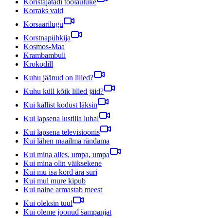
Koristajatädi töölauluke
Korraks vaid
Korsaarilugu
Korstnapühkija
Kosmos-Maa
Krambambuli
Krokodill
Kuhu jäänud on lilled?
Kuhu küll kõik lilled jäid?
Kui kallist kodust läksin
Kui lapsena lustilla luhal
Kui lapsena televisioonis
Kui lähen maailma rändama
Kui mina alles, umpa, umpa
Kui mina olin väiksekene
Kui mu isa kord ära suri
Kui mul mure kipub
Kui naine armastab meest
Kui oleksin tuul
Kui oleme joonud šampanjat