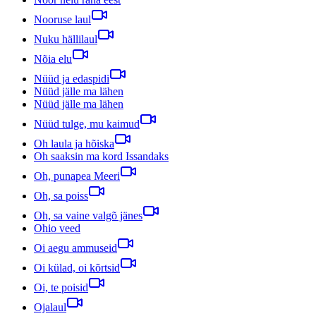
Nooruse laul
Nuku hällilaul
Nõia elu
Nüüd ja edaspidi
Nüüd jälle ma lähen
Nüüd jälle ma lähen
Nüüd tulge, mu kaimud
Oh laula ja hõiska
Oh saaksin ma kord Issandaks
Oh, punapea Meeri
Oh, sa poiss
Oh, sa vaine valgõ jänes
Ohio veed
Oi aegu ammuseid
Oi külad, oi kõrtsid
Oi, te poisid
Ojalaul