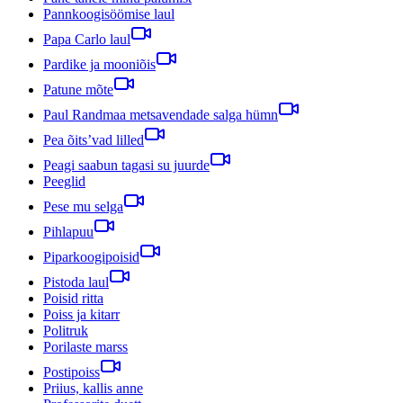
Pannkoogisöömise laul
Papa Carlo laul
Pardike ja mooniõis
Patune mõte
Paul Randmaa metsavendade salga hümn
Pea õits’vad lilled
Peagi saabun tagasi su juurde
Peeglid
Pese mu selga
Pihlapuu
Piparkoogipoisid
Pistoda laul
Poisid ritta
Poiss ja kitarr
Politruk
Porilaste marss
Postipoiss
Priius, kallis anne