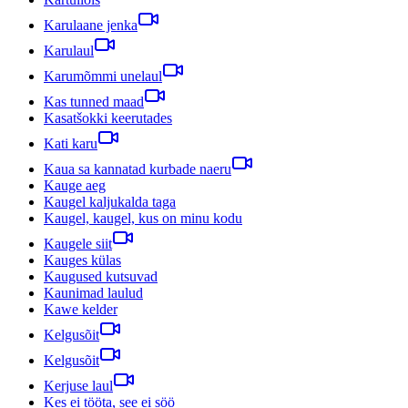
Karulaane jenka
Karulaul
Karumõmmi unelaul
Kas tunned maad
Kasatšokki keerutades
Kati karu
Kaua sa kannatad kurbade naeru
Kauge aeg
Kaugel kaljukalda taga
Kaugel, kaugel, kus on minu kodu
Kaugele siit
Kauges külas
Kaugused kutsuvad
Kaunimad laulud
Kawe kelder
Kelgusõit
Kelgusõit
Kerjuse laul
Kes ei tööta, see ei söö