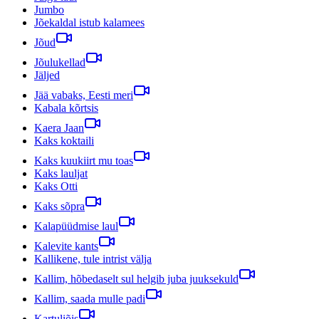
Jumbo
Jõekaldal istub kalamees
Jõud
Jõulukellad
Jäljed
Jää vabaks, Eesti meri
Kabala kõrtsis
Kaera Jaan
Kaks koktaili
Kaks kuukiirt mu toas
Kaks lauljat
Kaks Otti
Kaks sõpra
Kalapüüdmise laul
Kalevite kants
Kallikene, tule intrist välja
Kallim, hõbedaselt sul helgib juba juuksekuld
Kallim, saada mulle padi
Kartuliõis