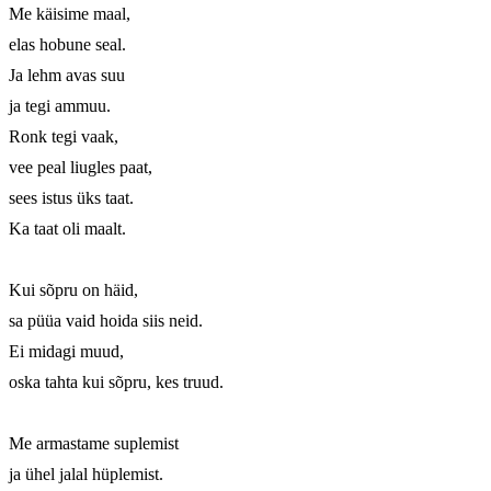
Me käisime maal, 

elas hobune seal.

Ja lehm avas suu

ja tegi ammuu. 

Ronk tegi vaak, 

vee peal liugles paat, 

sees istus üks taat. 

Ka taat oli maalt. 

Kui sõpru on häid,

sa püüa vaid hoida siis neid.

Ei midagi muud,

oska tahta kui sõpru, kes truud.

Me armastame suplemist 

ja ühel jalal hüplemist. 
