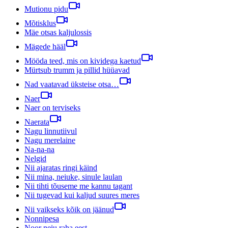
Mutionu pidu
Mõtisklus
Mäe otsas kaljulossis
Mägede hääl
Mööda teed, mis on kividega kaetud
Mürtsub trumm ja pillid hüüavad
Nad vaatavad üksteise otsa…
Naer
Naer on terviseks
Naerata
Nagu linnutiivul
Nagu merelaine
Na-na-na
Nelgid
Nii ajaratas ringi käind
Nii mina, neiuke, sinule laulan
Nii tihti tõuseme me kannu tagant
Nii tugevad kui kaljud suures meres
Nii vaikseks kõik on jäänud
Nonnipesa
Noor neiu raha eest