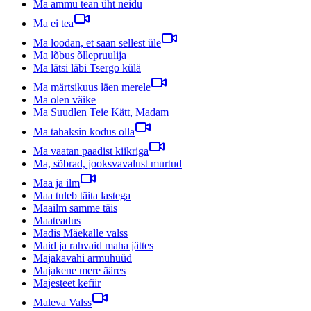
Ma ammu tean üht neidu
Ma ei tea
Ma loodan, et saan sellest üle
Ma lõbus õllepruulija
Ma lätsi läbi Tsergo külä
Ma märtsikuus läen merele
Ma olen väike
Ma Suudlen Teie Kätt, Madam
Ma tahaksin kodus olla
Ma vaatan paadist kiikriga
Ma, sõbrad, jooksvavalust murtud
Maa ja ilm
Maa tuleb täita lastega
Maailm samme täis
Maateadus
Madis Mäekalle valss
Maid ja rahvaid maha jättes
Majakavahi armuhüüd
Majakene mere ääres
Majesteet kefiir
Maleva Valss