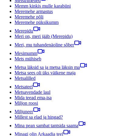
Meistrimehed
Memm kinkis mulle karabiini
Meremehe armastus
Meremehe põli
Meremehe püksikumm
Merepidu
Meri on, meri jääb (Merepidu)
Meri, mu tuhandenäoline sõber
Mesimumm
Mets mühiseb
Metsa läksid sa ja metsa läksin ma
Metsa sees oli üks väikene maja
Metsalilled
Metsateel
Metsavendade laul
Mida teead ema-isa
Miljon roosi
Miljuneer
Millest sa elad ja hingad?
Mina pean sambat tantsida saama
Minagi olin Arkaadia teel