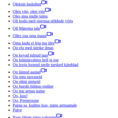
Oleksin laululind
Olen viin, olen viin
Oles sina mulle tulnu
Oli kodu meil sisemaa põldude vöös
Oll Mäeotsa talu
Olles osa oma maast
Oma laulu ei leia ma üles
On elu meil üürike ilmas
On kevad tulnud taas
On küünlavalgus hell ja soe
On looja loonud meile tursked kämblad
On läinud aastad
On sigu rasvaseid
On silmi siniseid
Oo burshi hiilgus endine
Oo mu armas naine
Oo, kuu!
Oo, Perperoone
Paista sa, kuldne kuu, minu armsamale
Palve
Pane tähele minu palumist