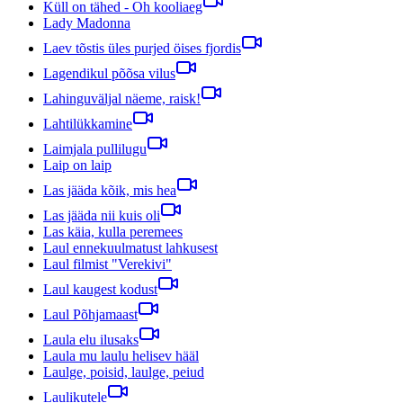
Küll on tähed - Oh kooliaeg
Lady Madonna
Laev tõstis üles purjed öises fjordis
Lagendikul põõsa vilus
Lahinguväljal näeme, raisk!
Lahtilükkamine
Laimjala pullilugu
Laip on laip
Las jääda kõik, mis hea
Las jääda nii kuis oli
Las käia, kulla peremees
Laul ennekuulmatust lahkusest
Laul filmist "Verekivi"
Laul kaugest kodust
Laul Põhjamaast
Laula elu ilusaks
Laula mu laulu helisev hääl
Laulge, poisid, laulge, peiud
Laulikutele