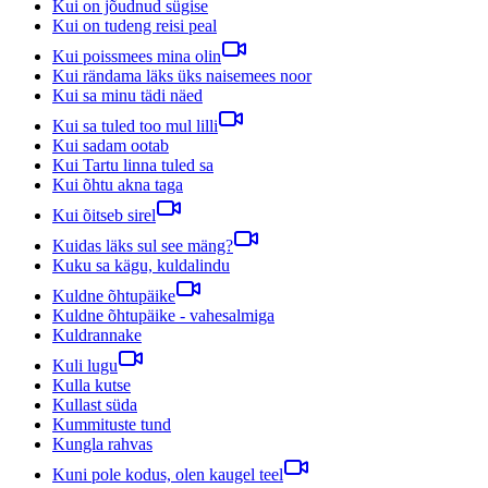
Kui on jõudnud sügise
Kui on tudeng reisi peal
Kui poissmees mina olin
Kui rändama läks üks naisemees noor
Kui sa minu tädi näed
Kui sa tuled too mul lilli
Kui sadam ootab
Kui Tartu linna tuled sa
Kui õhtu akna taga
Kui õitseb sirel
Kuidas läks sul see mäng?
Kuku sa kägu, kuldalindu
Kuldne õhtupäike
Kuldne õhtupäike - vahesalmiga
Kuldrannake
Kuli lugu
Kulla kutse
Kullast süda
Kummituste tund
Kungla rahvas
Kuni pole kodus, olen kaugel teel