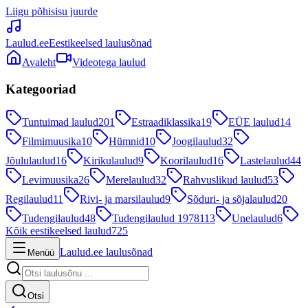
Liigu põhisisu juurde
Laulud.ee
Eestikeelsed laulusõnad
Avaleht
Videotega laulud
Kategooriad
Tuntuimad laulud
201
Estraadiklassika
19
EÜE laulud
14
Filmimuusika
10
Hümnid
10
Joogilaulud
32
Jõululaulud
16
Kirikulaulud
9
Koorilaulud
16
Lastelaulud
44
Levimuusika
26
Merelaulud
32
Rahvuslikud laulud
53
Regilaulud
11
Rivi- ja marsilaulud
9
Sõduri- ja sõjalaulud
20
Tudengilaulud
48
Tudengilaulud 1978
113
Unelaulud
6
Kõik eestikeelsed laulud
725
Laulud.ee laulusõnad
Menüü
Otsi