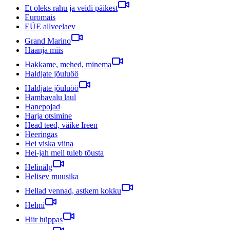
Et oleks rahu ja veidi päikest
Euromais
EÜE allveelaev
Grand Marino
Haanja miis
Hakkame, mehed, minema
Haldjate jõuluöö
Haldjate jõuluöö
Hambavalu laul
Hanepojad
Harja otsimine
Head teed, väike Ireen
Heeringas
Hei viska viina
Hei-jah meil tuleb tõusta
Helinälg
Helisev muusika
Hellad vennad, astkem kokku
Helmi
Hiir hüppas