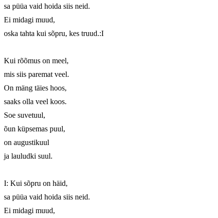
sa püüa vaid hoida siis neid.

Ei midagi muud,

oska tahta kui sõpru, kes truud.:I

Kui rõõmus on meel, 

mis siis paremat veel. 

On mäng täies hoos, 

saaks olla veel koos. 

Soe suvetuul, 

õun küpsemas puul,

on augustikuul 

ja lauludki suul. 

I: Kui sõpru on häid,

sa püüa vaid hoida siis neid.

Ei midagi muud,
