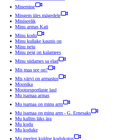
Minemine
Mingem üles mägedele
Miniseelik
Minu armas Kati
Minu kodu
Minu kullake kaunis on
Minu neiu
Minu peig on kalamees
Minu südames sa elad
Mis maa see on?
Mis värvi on armastus
Moonika
Mootorsportlaste laul
Mu isamaa armas
Mu isamaa on minu arm
Mu isamaa on minu arm - G. Ernesaks
Mu kallim läks ära
Mu kodu
Mu koduke
Mu meelen kuldne kodukotus