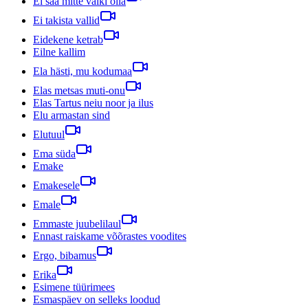
Ei saa mitte vaiki olla
Ei takista vallid
Eidekene ketrab
Eilne kallim
Ela hästi, mu kodumaa
Elas metsas muti-onu
Elas Tartus neiu noor ja ilus
Elu armastan sind
Elutuul
Ema süda
Emake
Emakesele
Emale
Emmaste juubelilaul
Ennast raiskame võõrastes voodites
Ergo, bibamus
Erika
Esimene tüürimees
Esmaspäev on selleks loodud