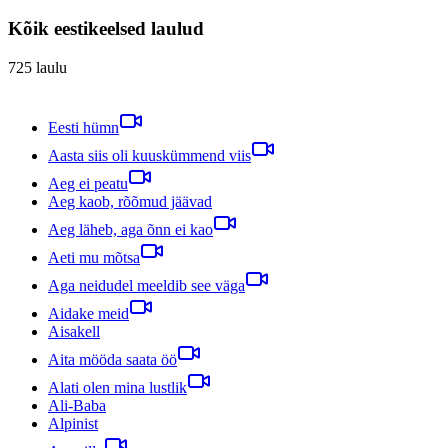
Kõik eestikeelsed laulud
725
laulu
Eesti hümn
Aasta siis oli kuuskümmend viis
Aeg ei peatu
Aeg kaob, rõõmud jäävad
Aeg läheb, aga õnn ei kao
Aeti mu mõtsa
Aga neidudel meeldib see väga
Aidake meid
Aisakell
Aita mööda saata öö
Alati olen mina lustlik
Ali-Baba
Alpinist