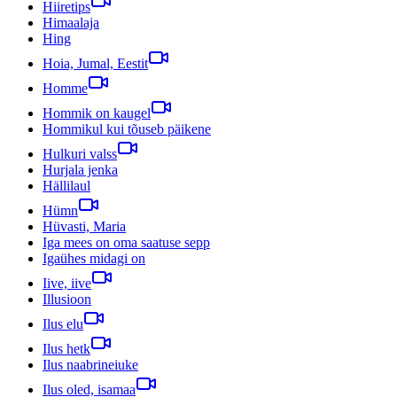
Hiiretips
Himaalaja
Hing
Hoia, Jumal, Eestit
Homme
Hommik on kaugel
Hommikul kui tõuseb päikene
Hulkuri valss
Hurjala jenka
Hällilaul
Hümn
Hüvasti, Maria
Iga mees on oma saatuse sepp
Igaühes midagi on
Iive, iive
Illusioon
Ilus elu
Ilus hetk
Ilus naabrineiuke
Ilus oled, isamaa