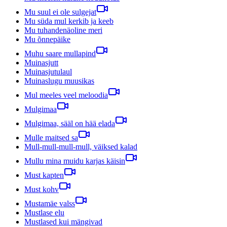
Mu suul ei ole sulgejat
Mu süda mul kerkib ja keeb
Mu tuhandenäoline meri
Mu õnnepäike
Muhu saare mullapind
Muinasjutt
Muinasjutulaul
Muinaslugu muusikas
Mul meeles veel meloodia
Mulgimaa
Mulgimaa, sääl on hää elada
Mulle maitsed sa
Mull-mull-mull-mull, väiksed kalad
Mullu mina muidu karjas käisin
Must kapten
Must kohv
Mustamäe valss
Mustlase elu
Mustlased kui mängivad