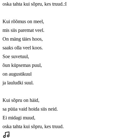
oska tahta kui sõpru, kes truud.:I

Kui rõõmus on meel, 

mis siis paremat veel. 

On mäng täies hoos, 

saaks olla veel koos. 

Soe suvetuul, 

õun küpsemas puul,

on augustikuul 

ja lauludki suul. 

Kui sõpru on häid,

sa püüa vaid hoida siis neid.

Ei midagi muud,

oska tahta kui sõpru, kes truud.