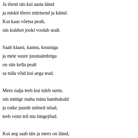
Ja tõesti siis kui aasta läind 

ja miskit tõrres mürisend ja käind. 

Kui kaas võetsa pealt, 

siis kuldset jooki voolab sealt. 

Saab klaasi, kannu, kruusiga 

ja meie suure juustuämbriga 

on siin kella pealt 

sa tulla võid kui aega tead. 

Mees nalja teeb kui tuleb surm, 

siis müüge maha minu hambakuld 

ja ostke juurde mõned nõud, 

teeb veini teil mu hingejõud. 

Kui aeg saab täis ja mees on läind, 
