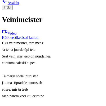
Avaleht
Trüki
Veinimeister
Video
Kõik eestikeelsed laulud
Üks veinimeister, tore mees 

sa tema juurde õpi tee. 

Sest vein, mis teeb on nõnda hea 

et nutma ealeski ei pea. 

Ta marju sõelal purustab 

ja oma sõpradele suurustab 

et see, mis ta teeb 

saab parem veel kui eelmine. 
