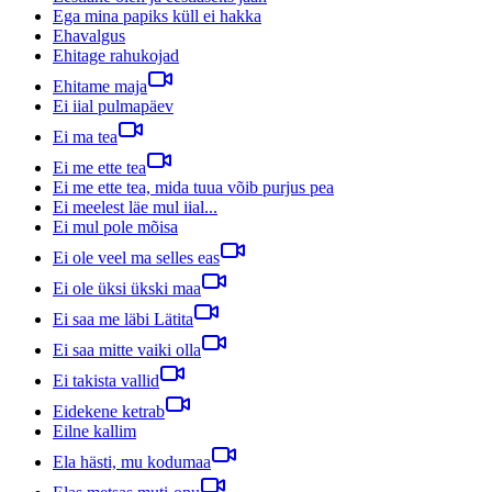
Ega mina papiks küll ei hakka
Ehavalgus
Ehitage rahukojad
Ehitame maja
Ei iial pulmapäev
Ei ma tea
Ei me ette tea
Ei me ette tea, mida tuua võib purjus pea
Ei meelest läe mul iial...
Ei mul pole mõisa
Ei ole veel ma selles eas
Ei ole üksi ükski maa
Ei saa me läbi Lätita
Ei saa mitte vaiki olla
Ei takista vallid
Eidekene ketrab
Eilne kallim
Ela hästi, mu kodumaa