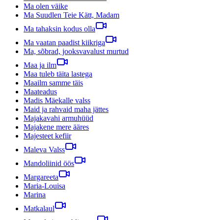
Ma olen väike
Ma Suudlen Teie Kätt, Madam
Ma tahaksin kodus olla
Ma vaatan paadist kiikriga
Ma, sõbrad, jooksvavalust murtud
Maa ja ilm
Maa tuleb täita lastega
Maailm samme täis
Maateadus
Madis Mäekalle valss
Maid ja rahvaid maha jättes
Majakavahi armuhüüd
Majakene mere ääres
Majesteet kefiir
Maleva Valss
Mandoliinid öös
Margareeta
Maria-Louisa
Marina
Matkalaul