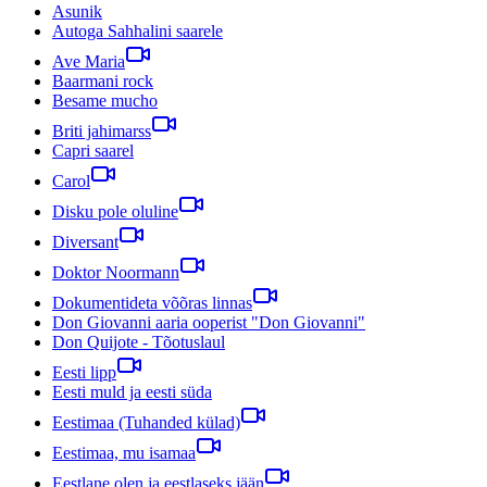
Asunik
Autoga Sahhalini saarele
Ave Maria
Baarmani rock
Besame mucho
Briti jahimarss
Capri saarel
Carol
Disku pole oluline
Diversant
Doktor Noormann
Dokumentideta võõras linnas
Don Giovanni aaria ooperist "Don Giovanni"
Don Quijote - Tõotuslaul
Eesti lipp
Eesti muld ja eesti süda
Eestimaa (Tuhanded külad)
Eestimaa, mu isamaa
Eestlane olen ja eestlaseks jään