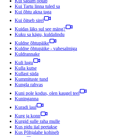
Kui sadam ootab
Kui Tartu linna tuled sa
Kui õhtu akna taga
Kui õitseb sirel
Kuidas läks sul see mäng?
Kuku sa kägu, kuldalindu
Kuldne õhtupäike
Kuldne õhtupäike - vahesalmiga
Kuldrannake
Kuli lugu
Kulla kutse
Kullast süda
Kummituste tund
Kungla rahvas
Kuni pole kodus, olen kaugel teel
Kuninganna
Kuradi laul
Kurg ja konn
Kurgid sulle raha mulle
Kus pidu iial peetakse
Kus Põhjalahe kohiseb