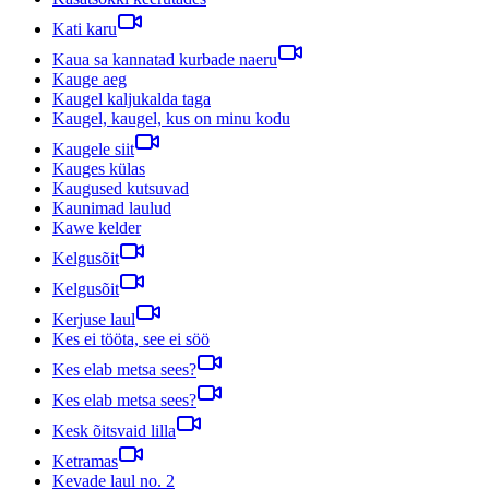
Kati karu
Kaua sa kannatad kurbade naeru
Kauge aeg
Kaugel kaljukalda taga
Kaugel, kaugel, kus on minu kodu
Kaugele siit
Kauges külas
Kaugused kutsuvad
Kaunimad laulud
Kawe kelder
Kelgusõit
Kelgusõit
Kerjuse laul
Kes ei tööta, see ei söö
Kes elab metsa sees?
Kes elab metsa sees?
Kesk õitsvaid lilla
Ketramas
Kevade laul no. 2