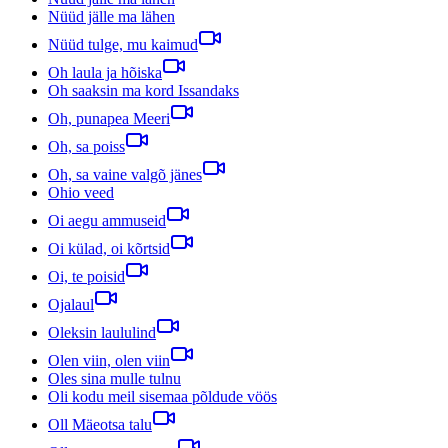
Nüüd jälle ma lähen
Nüüd tulge, mu kaimud
Oh laula ja hõiska
Oh saaksin ma kord Issandaks
Oh, punapea Meeri
Oh, sa poiss
Oh, sa vaine valgõ jänes
Ohio veed
Oi aegu ammuseid
Oi külad, oi kõrtsid
Oi, te poisid
Ojalaul
Oleksin laululind
Olen viin, olen viin
Oles sina mulle tulnu
Oli kodu meil sisemaa põldude vöös
Oll Mäeotsa talu