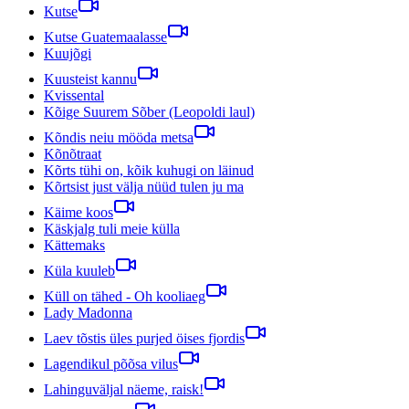
Kutse
Kutse Guatemaalasse
Kuujõgi
Kuusteist kannu
Kvissental
Kõige Suurem Sõber (Leopoldi laul)
Kõndis neiu mööda metsa
Kõnõtraat
Kõrts tühi on, kõik kuhugi on läinud
Kõrtsist just välja nüüd tulen ju ma
Käime koos
Käskjalg tuli meie külla
Kättemaks
Küla kuuleb
Küll on tähed - Oh kooliaeg
Lady Madonna
Laev tõstis üles purjed öises fjordis
Lagendikul põõsa vilus
Lahinguväljal näeme, raisk!