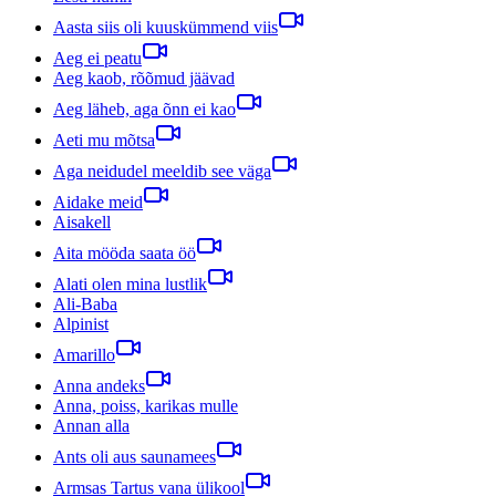
Aasta siis oli kuuskümmend viis
Aeg ei peatu
Aeg kaob, rõõmud jäävad
Aeg läheb, aga õnn ei kao
Aeti mu mõtsa
Aga neidudel meeldib see väga
Aidake meid
Aisakell
Aita mööda saata öö
Alati olen mina lustlik
Ali-Baba
Alpinist
Amarillo
Anna andeks
Anna, poiss, karikas mulle
Annan alla
Ants oli aus saunamees
Armsas Tartus vana ülikool