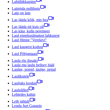
Lahtilükkamine
Laimjala pullilugu
Laip on laip
Las jääda kõik, mis hea
Las jääda nii kuis oli
Las käia, kulla peremees
Laul ennekuulmatust lahkusest
Laul filmist "Verekivi"
Laul kaugest kodust
Laul Põhjamaast
Laula elu ilusaks
Laula mu laulu helisev hääl
Laulge, poisid, laulge, peiud
Laulikutele
Lauljaks loodud
Laululilled
Lehtedes kahin
Leib jahtub
Lenda Juri Gagarin