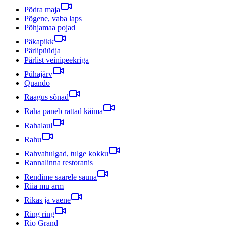
Põdra maja
Põgene, vaba laps
Põhjamaa pojad
Päkapikk
Pärlipüüdja
Pärlist veinipeekriga
Pühajärv
Quando
Raagus sõnad
Raha paneb rattad käima
Rahalaul
Rahu
Rahvahulgad, tulge kokku
Rannalinna restoranis
Rendime saarele sauna
Riia mu arm
Rikas ja vaene
Ring ring
Rio Grand