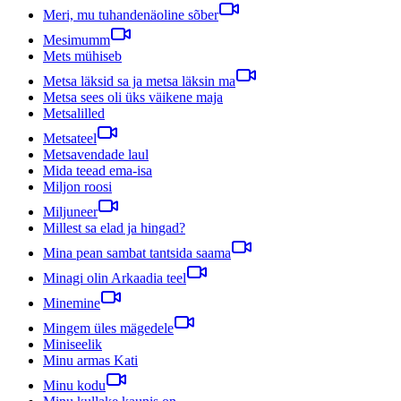
Meri, mu tuhandenäoline sõber
Mesimumm
Mets mühiseb
Metsa läksid sa ja metsa läksin ma
Metsa sees oli üks väikene maja
Metsalilled
Metsateel
Metsavendade laul
Mida teead ema-isa
Miljon roosi
Miljuneer
Millest sa elad ja hingad?
Mina pean sambat tantsida saama
Minagi olin Arkaadia teel
Minemine
Mingem üles mägedele
Miniseelik
Minu armas Kati
Minu kodu