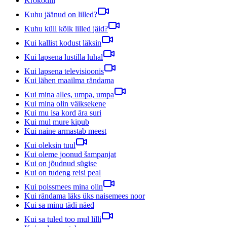
Krokodill
Kuhu jäänud on lilled?
Kuhu küll kõik lilled jäid?
Kui kallist kodust läksin
Kui lapsena lustilla luhal
Kui lapsena televisioonis
Kui lähen maailma rändama
Kui mina alles, umpa, umpa
Kui mina olin väiksekene
Kui mu isa kord ära suri
Kui mul mure kipub
Kui naine armastab meest
Kui oleksin tuul
Kui oleme joonud šampanjat
Kui on jõudnud sügise
Kui on tudeng reisi peal
Kui poissmees mina olin
Kui rändama läks üks naisemees noor
Kui sa minu tädi näed
Kui sa tuled too mul lilli