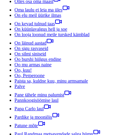
Olles osa oma maast
Oma laulu ei leia ma üles
On elu meil üürike ilmas
On kevad tulnud taas
On küünlavalgus hell ja soe
On looja loonud meile tursked kämblad
On läinud aastad
On sigu rasvaseid
On silmi siniseid
Oo burshi hiilgus endine
Oo mu armas naine
Oo, kuu!
Oo, Perperoone
Paista sa, kuldne kuu, minu armsamale
Palve
Pane tähele minu palumist
Pannkoogisöömise laul
Papa Carlo laul
Pardike ja mooniõis
Patune mõte
Paul Randmaa metsavendade salga hümn