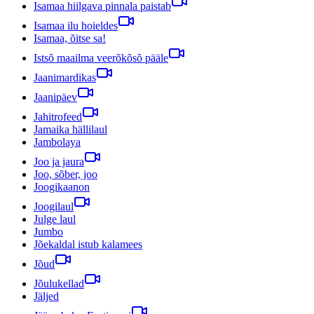
Isamaa hiilgava pinnala paistab
Isamaa ilu hoieldes
Isamaa, õitse sa!
Istsõ maailma veerõkõsõ pääle
Jaanimardikas
Jaanipäev
Jahitrofeed
Jamaika hällilaul
Jambolaya
Joo ja jaura
Joo, sõber, joo
Joogikaanon
Joogilaul
Julge laul
Jumbo
Jõekaldal istub kalamees
Jõud
Jõulukellad
Jäljed