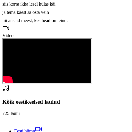
siis korra ikka lesel külas käi 

ja tema käest sa osta vein 

Video
Kõik eestikeelsed laulud
725
laulu
Eesti hümn