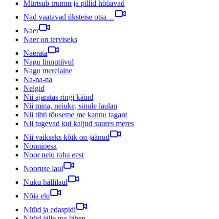
Mürtsub trumm ja pillid hüüavad
Nad vaatavad üksteise otsa…
Naer
Naer on terviseks
Naerata
Nagu linnutiivul
Nagu merelaine
Na-na-na
Nelgid
Nii ajaratas ringi käind
Nii mina, neiuke, sinule laulan
Nii tihti tõuseme me kannu tagant
Nii tugevad kui kaljud suures meres
Nii vaikseks kõik on jäänud
Nonnipesa
Noor neiu raha eest
Nooruse laul
Nuku hällilaul
Nõia elu
Nüüd ja edaspidi
Nüüd jälle ma lähen