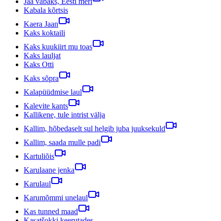
Jää vabaks, Eesti meri
Kabala kõrtsis
Kaera Jaan
Kaks koktaili
Kaks kuukiirt mu toas
Kaks lauljat
Kaks Otti
Kaks sõpra
Kalapüüdmise laul
Kalevite kants
Kallikene, tule intrist välja
Kallim, hõbedaselt sul helgib juba juuksekuld
Kallim, saada mulle padi
Kartuliõis
Karulaane jenka
Karulaul
Karumõmmi unelaul
Kas tunned maad
Kasatšokki keerutades