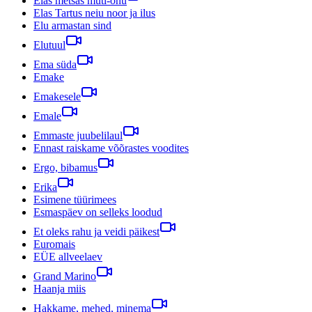
Elas metsas muti-onu
Elas Tartus neiu noor ja ilus
Elu armastan sind
Elutuul
Ema süda
Emake
Emakesele
Emale
Emmaste juubelilaul
Ennast raiskame võõrastes voodites
Ergo, bibamus
Erika
Esimene tüürimees
Esmaspäev on selleks loodud
Et oleks rahu ja veidi päikest
Euromais
EÜE allveelaev
Grand Marino
Haanja miis
Hakkame, mehed, minema