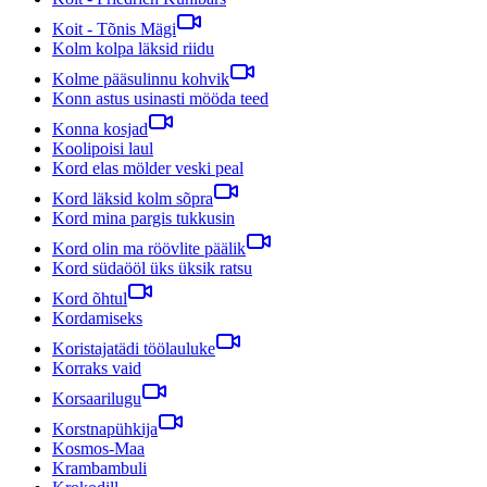
Koit - Tõnis Mägi
Kolm kolpa läksid riidu
Kolme pääsulinnu kohvik
Konn astus usinasti mööda teed
Konna kosjad
Koolipoisi laul
Kord elas mölder veski peal
Kord läksid kolm sõpra
Kord mina pargis tukkusin
Kord olin ma röövlite päälik
Kord südaööl üks üksik ratsu
Kord õhtul
Kordamiseks
Koristajatädi töölauluke
Korraks vaid
Korsaarilugu
Korstnapühkija
Kosmos-Maa
Krambambuli