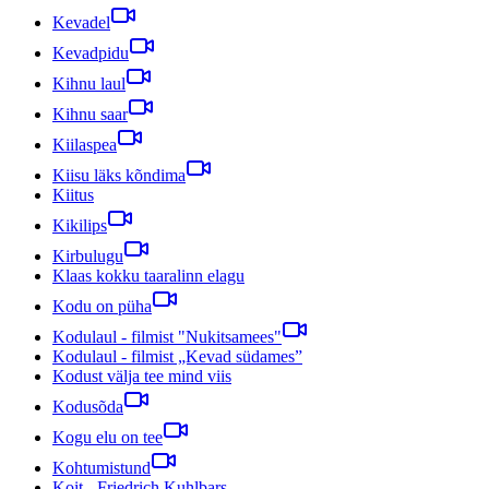
Kevadel
Kevadpidu
Kihnu laul
Kihnu saar
Kiilaspea
Kiisu läks kõndima
Kiitus
Kikilips
Kirbulugu
Klaas kokku taaralinn elagu
Kodu on püha
Kodulaul - filmist "Nukitsamees"
Kodulaul - filmist „Kevad südames”
Kodust välja tee mind viis
Kodusõda
Kogu elu on tee
Kohtumistund
Koit - Friedrich Kuhlbars