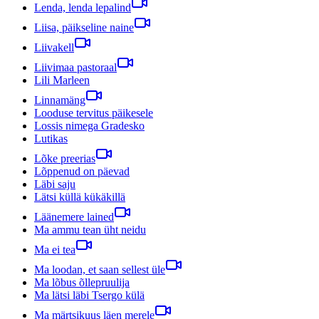
Lenda, lenda lepalind
Liisa, päikseline naine
Liivakell
Liivimaa pastoraal
Lili Marleen
Linnamäng
Looduse tervitus päikesele
Lossis nimega Gradesko
Lutikas
Lõke preerias
Lõppenud on päevad
Läbi saju
Lätsi küllä kükäkillä
Läänemere lained
Ma ammu tean üht neidu
Ma ei tea
Ma loodan, et saan sellest üle
Ma lõbus õllepruulija
Ma lätsi läbi Tsergo külä
Ma märtsikuus läen merele