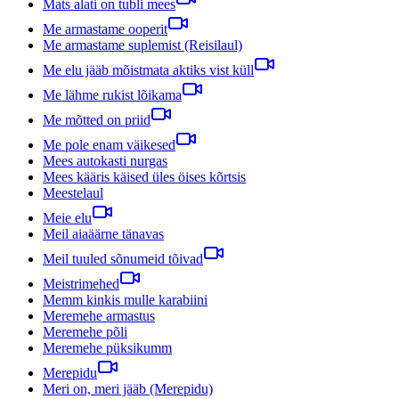
Mats alati on tubli mees
Me armastame ooperit
Me armastame suplemist (Reisilaul)
Me elu jääb mõistmata aktiks vist küll
Me lähme rukist lõikama
Me mõtted on priid
Me pole enam väikesed
Mees autokasti nurgas
Mees kääris käised üles öises kõrtsis
Meestelaul
Meie elu
Meil aiaäärne tänavas
Meil tuuled sõnumeid tõivad
Meistrimehed
Memm kinkis mulle karabiini
Meremehe armastus
Meremehe põli
Meremehe püksikumm
Merepidu
Meri on, meri jääb (Merepidu)