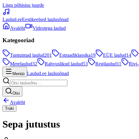
Liigu põhisisu juurde
Laulud.ee
Eestikeelsed laulusõnad
Avaleht
Videotega laulud
Kategooriad
Tuntuimad laulud
201
Estraadiklassika
19
EÜE laulud
14
Merelaulud
32
Rahvuslikud laulud
53
Regilaulud
11
Rivi-
Laulud.ee laulusõnad
Menüü
Otsi
Avaleht
Trüki
Sepa jutustus