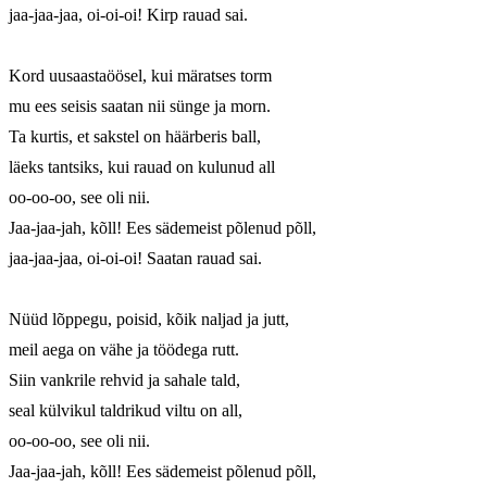
jaa-jaa-jaa, oi-oi-oi! Kirp rauad sai.

Kord uusaastaöösel, kui märatses torm

mu ees seisis saatan nii sünge ja morn.

Ta kurtis, et sakstel on häärberis ball,

läeks tantsiks, kui rauad on kulunud all

oo-oo-oo, see oli nii.

Jaa-jaa-jah, kõll! Ees sädemeist põlenud põll,

jaa-jaa-jaa, oi-oi-oi! Saatan rauad sai.

Nüüd lõppegu, poisid, kõik naljad ja jutt,

meil aega on vähe ja töödega rutt.

Siin vankrile rehvid ja sahale tald,

seal külvikul taldrikud viltu on all,

oo-oo-oo, see oli nii.

Jaa-jaa-jah, kõll! Ees sädemeist põlenud põll,
