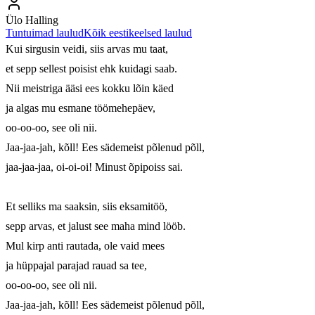
Ülo Halling
Tuntuimad laulud
Kõik eestikeelsed laulud
Kui sirgusin veidi, siis arvas mu taat,

et sepp sellest poisist ehk kuidagi saab.

Nii meistriga ääsi ees kokku lõin käed

ja algas mu esmane töömehepäev,

oo-oo-oo, see oli nii.

Jaa-jaa-jah, kõll! Ees sädemeist põlenud põll,

jaa-jaa-jaa, oi-oi-oi! Minust õpipoiss sai.

Et selliks ma saaksin, siis eksamitöö,

sepp arvas, et jalust see maha mind lööb.

Mul kirp anti rautada, ole vaid mees

ja hüppajal parajad rauad sa tee,

oo-oo-oo, see oli nii.

Jaa-jaa-jah, kõll! Ees sädemeist põlenud põll,
