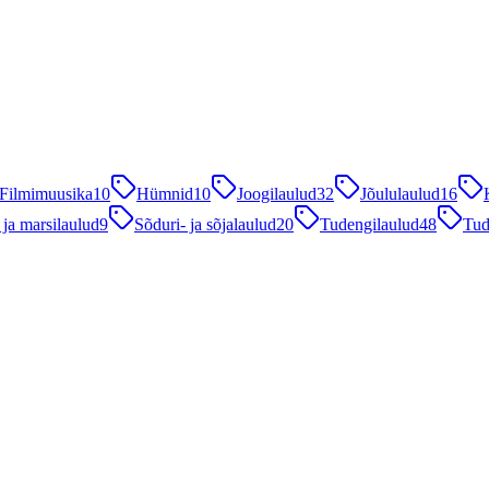
Filmimuusika
10
Hümnid
10
Joogilaulud
32
Jõululaulud
16
 ja marsilaulud
9
Sõduri- ja sõjalaulud
20
Tudengilaulud
48
Tud