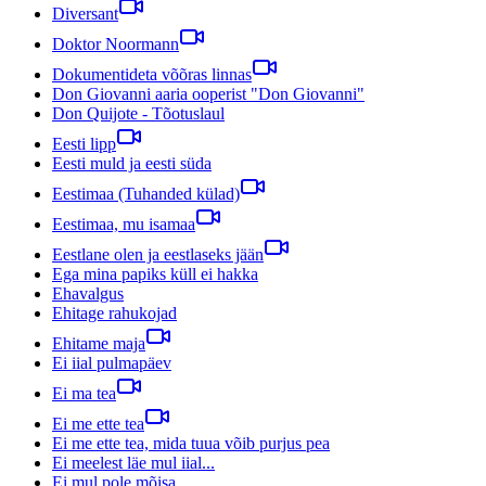
Diversant
Doktor Noormann
Dokumentideta võõras linnas
Don Giovanni aaria ooperist "Don Giovanni"
Don Quijote - Tõotuslaul
Eesti lipp
Eesti muld ja eesti süda
Eestimaa (Tuhanded külad)
Eestimaa, mu isamaa
Eestlane olen ja eestlaseks jään
Ega mina papiks küll ei hakka
Ehavalgus
Ehitage rahukojad
Ehitame maja
Ei iial pulmapäev
Ei ma tea
Ei me ette tea
Ei me ette tea, mida tuua võib purjus pea
Ei meelest läe mul iial...
Ei mul pole mõisa