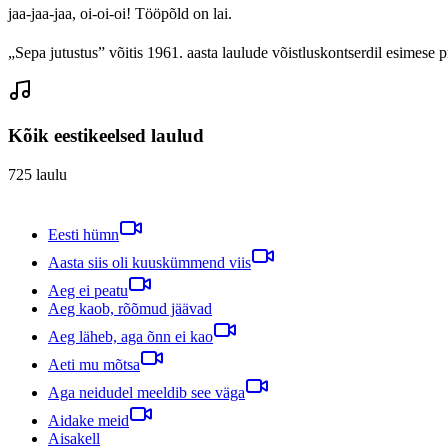
jaa-jaa-jaa, oi-oi-oi! Tööpõld on lai.
„Sepa jutustus” võitis 1961. aasta laulude võistluskontserdil esimes
Kõik eestikeelsed laulud
725
laulu
Eesti hümn
Aasta siis oli kuuskümmend viis
Aeg ei peatu
Aeg kaob, rõõmud jäävad
Aeg läheb, aga õnn ei kao
Aeti mu mõtsa
Aga neidudel meeldib see väga
Aidake meid
Aisakell