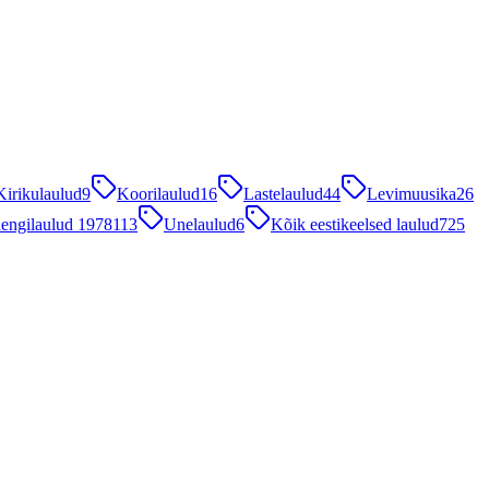
Kirikulaulud
9
Koorilaulud
16
Lastelaulud
44
Levimuusika
26
engilaulud 1978
113
Unelaulud
6
Kõik eestikeelsed laulud
725