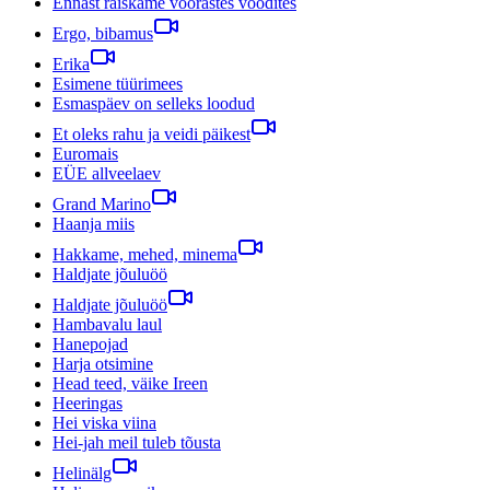
Ennast raiskame võõrastes voodites
Ergo, bibamus
Erika
Esimene tüürimees
Esmaspäev on selleks loodud
Et oleks rahu ja veidi päikest
Euromais
EÜE allveelaev
Grand Marino
Haanja miis
Hakkame, mehed, minema
Haldjate jõuluöö
Haldjate jõuluöö
Hambavalu laul
Hanepojad
Harja otsimine
Head teed, väike Ireen
Heeringas
Hei viska viina
Hei-jah meil tuleb tõusta
Helinälg