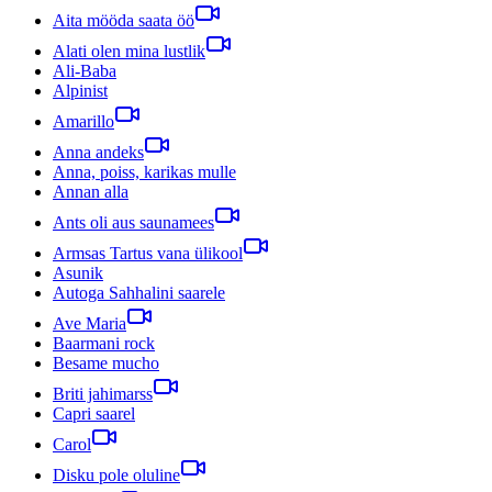
Aita mööda saata öö
Alati olen mina lustlik
Ali-Baba
Alpinist
Amarillo
Anna andeks
Anna, poiss, karikas mulle
Annan alla
Ants oli aus saunamees
Armsas Tartus vana ülikool
Asunik
Autoga Sahhalini saarele
Ave Maria
Baarmani rock
Besame mucho
Briti jahimarss
Capri saarel
Carol
Disku pole oluline