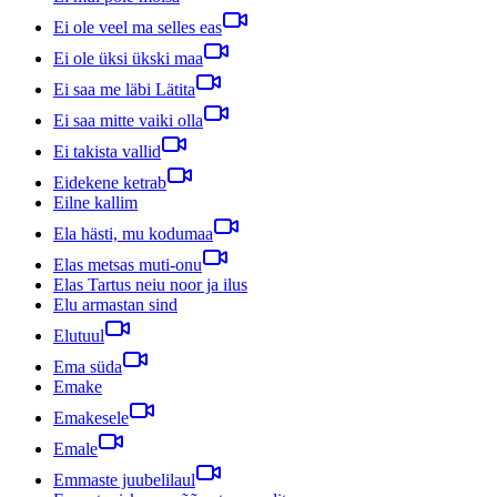
Ei ole veel ma selles eas
Ei ole üksi ükski maa
Ei saa me läbi Lätita
Ei saa mitte vaiki olla
Ei takista vallid
Eidekene ketrab
Eilne kallim
Ela hästi, mu kodumaa
Elas metsas muti-onu
Elas Tartus neiu noor ja ilus
Elu armastan sind
Elutuul
Ema süda
Emake
Emakesele
Emale
Emmaste juubelilaul