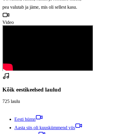
pea valutab ja jäme, mis oli sellest kasu.
Video
Kõik eestikeelsed laulud
725
laulu
Eesti hümn
Aasta siis oli kuuskümmend viis