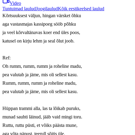
Video
Tuntuimad laulud
Joogilaulud
Kõik eestikeelsed laulud
Kõrtsuuksest väljun, hingan värsket õhku

aga vastasmajas kassipoeg sööb põhku

ja veel kõrvaltänavas koer end üles poos,

katusel on kirju lehm ja seal õlut joob.

Ref:

Oh rumm, rumm, rumm ja roheline madu,

pea valutab ja jäme, mis oli sellest kasu.

Rumm, rumm, rumm ja roheline madu,

pea valutab ja jäme, mis oli sellest kasu.

Hüppan trammi alla, las ta lõikab puruks,

munad sauhti läinud, jääb vaid mingi toru.

Ruttu, ruttu püsti, et võiks päästa mune,

aga võta näpust, teerull sõitis üle.
