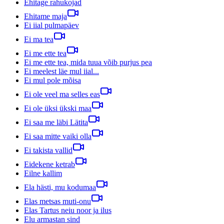
Ehitage rahukojad
Ehitame maja
Ei iial pulmapäev
Ei ma tea
Ei me ette tea
Ei me ette tea, mida tuua võib purjus pea
Ei meelest läe mul iial...
Ei mul pole mõisa
Ei ole veel ma selles eas
Ei ole üksi ükski maa
Ei saa me läbi Lätita
Ei saa mitte vaiki olla
Ei takista vallid
Eidekene ketrab
Eilne kallim
Ela hästi, mu kodumaa
Elas metsas muti-onu
Elas Tartus neiu noor ja ilus
Elu armastan sind