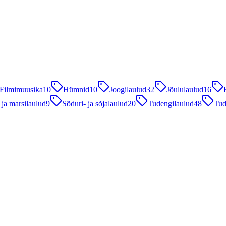
Filmimuusika
10
Hümnid
10
Joogilaulud
32
Jõululaulud
16
 ja marsilaulud
9
Sõduri- ja sõjalaulud
20
Tudengilaulud
48
Tud