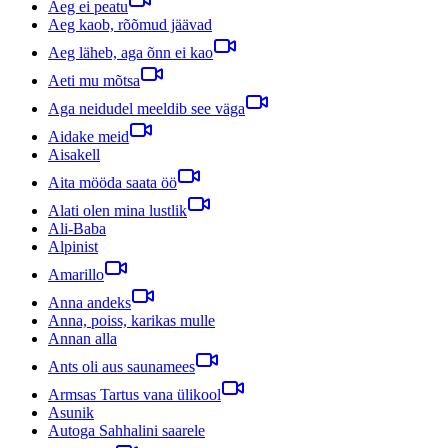
Aeg ei peatu
Aeg kaob, rõõmud jäävad
Aeg läheb, aga õnn ei kao
Aeti mu mõtsa
Aga neidudel meeldib see väga
Aidake meid
Aisakell
Aita mööda saata öö
Alati olen mina lustlik
Ali-Baba
Alpinist
Amarillo
Anna andeks
Anna, poiss, karikas mulle
Annan alla
Ants oli aus saunamees
Armsas Tartus vana ülikool
Asunik
Autoga Sahhalini saarele