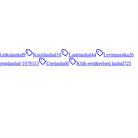
Kirikulaulud
9
Koorilaulud
16
Lastelaulud
44
Levimuusika
26
engilaulud 1978
113
Unelaulud
6
Kõik eestikeelsed laulud
725