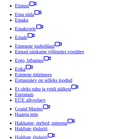
Elutuul
Ema süda
Emake
Emakesele
Emale
Emmaste juubelilaul
Ennast raiskame võõrastes voodites
Ergo, bibamus
Erika
Esimene tüürimees
Esmaspäev on selleks loodud
Et oleks rahu ja veidi päikest
Euromais
EÜE allveelaev
Grand Marino
Haanja miis
Hakkame, mehed, minema
Haldjate jõuluöö
Haldjate jõuluöö