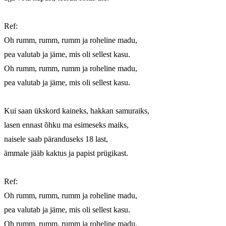
Ref:

Oh rumm, rumm, rumm ja roheline madu,

pea valutab ja jäme, mis oli sellest kasu.

Oh rumm, rumm, rumm ja roheline madu,

pea valutab ja jäme, mis oli sellest kasu.

Kui saan ükskord kaineks, hakkan samuraiks,

lasen ennast õhku ma esimeseks maiks,

naisele saab päranduseks 18 last,

ämmale jääb kaktus ja papist prügikast.

Ref:

Oh rumm, rumm, rumm ja roheline madu,

pea valutab ja jäme, mis oli sellest kasu.

Oh rumm, rumm, rumm ja roheline madu,
