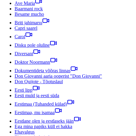
Ave Maria
Baarmani rock
Besame mucho
Briti jahimarss
Capri saarel
Carol
Disku pole oluline
Diversant
Doktor Noormann
Dokumentideta võõras linnas
Don Giovanni aaria ooperist "Don Giovanni"
Don Quijote - Tõotuslaul
Eesti lipp
Eesti muld ja eesti süda
Eestimaa (Tuhanded külad)
Eestimaa, mu isamaa
Eestlane olen ja eestlaseks jään
Ega mina papiks küll ei hakka
Ehavalgus