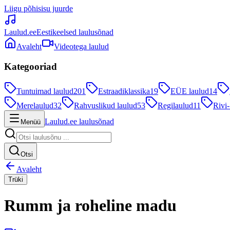
Liigu põhisisu juurde
Laulud.ee
Eestikeelsed laulusõnad
Avaleht
Videotega laulud
Kategooriad
Tuntuimad laulud
201
Estraadiklassika
19
EÜE laulud
14
Merelaulud
32
Rahvuslikud laulud
53
Regilaulud
11
Rivi-
Laulud.ee laulusõnad
Menüü
Otsi
Avaleht
Trüki
Rumm ja roheline madu