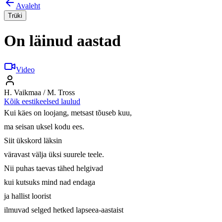
Avaleht
Trüki
On läinud aastad
Video
H. Vaikmaa / M. Tross
Kõik eestikeelsed laulud
Kui käes on loojang, metsast tõuseb kuu,

ma seisan uksel kodu ees.

Siit ükskord läksin

väravast välja üksi suurele teele.

Nii puhas taevas tähed helgivad

kui kutsuks mind nad endaga

ja hallist loorist

ilmuvad selged hetked lapseea-aastaist
