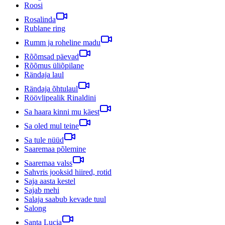
Roosi
Rosalinda
Rublane ring
Rumm ja roheline madu
Rõõmsad päevad
Rõõmus üliõpilane
Rändaja laul
Rändaja õhtulaul
Röövlipealik Rinaldini
Sa haara kinni mu käest
Sa oled mul teine
Sa tule nüüd
Saaremaa põlemine
Saaremaa valss
Sahvris jooksid hiired, rotid
Saja aasta kestel
Sajab mehi
Salaja saabub kevade tuul
Salong
Santa Lucia