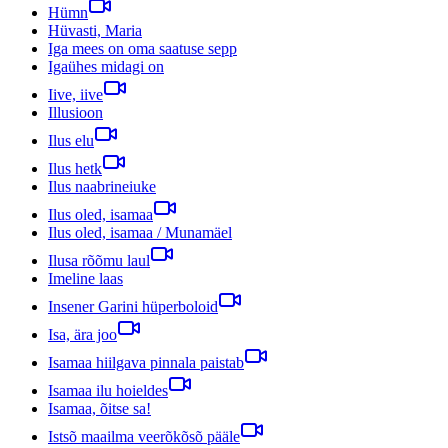
Hümn
Hüvasti, Maria
Iga mees on oma saatuse sepp
Igaühes midagi on
Iive, iive
Illusioon
Ilus elu
Ilus hetk
Ilus naabrineiuke
Ilus oled, isamaa
Ilus oled, isamaa / Munamäel
Ilusa rõõmu laul
Imeline laas
Insener Garini hüperboloid
Isa, ära joo
Isamaa hiilgava pinnala paistab
Isamaa ilu hoieldes
Isamaa, õitse sa!
Istsõ maailma veerõkõsõ pääle