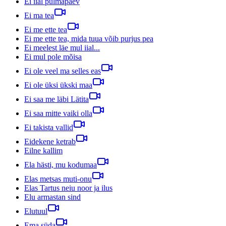
Ei iial pulmapäev
Ei ma tea
Ei me ette tea
Ei me ette tea, mida tuua võib purjus pea
Ei meelest läe mul iial...
Ei mul pole mõisa
Ei ole veel ma selles eas
Ei ole üksi ükski maa
Ei saa me läbi Lätita
Ei saa mitte vaiki olla
Ei takista vallid
Eidekene ketrab
Eilne kallim
Ela hästi, mu kodumaa
Elas metsas muti-onu
Elas Tartus neiu noor ja ilus
Elu armastan sind
Elutuul
Ema süda