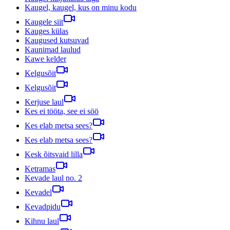
Kaugel, kaugel, kus on minu kodu
Kaugele siit
Kauges külas
Kaugused kutsuvad
Kaunimad laulud
Kawe kelder
Kelgusõit
Kelgusõit
Kerjuse laul
Kes ei tööta, see ei söö
Kes elab metsa sees?
Kes elab metsa sees?
Kesk õitsvaid lilla
Ketramas
Kevade laul no. 2
Kevadel
Kevadpidu
Kihnu laul