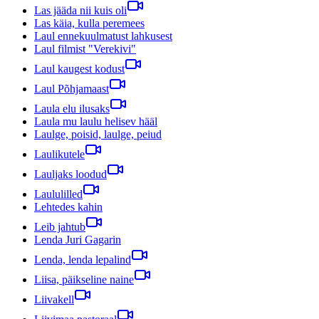
Las jääda nii kuis oli
Las käia, kulla peremees
Laul ennekuulmatust lahkusest
Laul filmist "Verekivi"
Laul kaugest kodust
Laul Põhjamaast
Laula elu ilusaks
Laula mu laulu helisev hääl
Laulge, poisid, laulge, peiud
Laulikutele
Lauljaks loodud
Laululilled
Lehtedes kahin
Leib jahtub
Lenda Juri Gagarin
Lenda, lenda lepalind
Liisa, päikseline naine
Liivakell