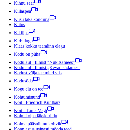
Kihnu saar
Kiilaspea
Kiisu läks kõndima
Kiitus
Kikilips
Kirbulugu
Klaas kokku taaralinn elagu
Kodu on püha
Kodulaul - filmist "Nukitsamees"
Kodulaul - filmist „Kevad südames”
Kodust välja tee mind viis
Kodusõda
Kogu elu on tee
Kohtumistund
Koit - Friedrich Kuhlbars
Koit - Tõnis Mägi
Kolm kolpa läksid riidu
Kolme pääsulinnu kohvik
Konn astus usinasti mööda teed