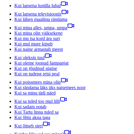
Kui lapsena lustilla luhal
Kui lapsena televisioonis
Kui lähen maailma rändama
Kui mina alles, umpa, umpa
Kui mina olin väiksekene
Kui mu isa kord ära suri
Kui mul mure kipub
Kui naine armastab meest
Kui oleksin tuul
Kui oleme joonud šampanjat
Kui on jõudnud sügise
Kui on tudeng reisi peal
Kui poissmees mina olin
Kui rändama läks üks naisemees noor
Kui sa minu tädi näed
Kui sa tuled too mul lilli
Kui sadam ootab
Kui Tartu linna tuled sa
Kui õhtu akna taga
Kui õitseb sirel