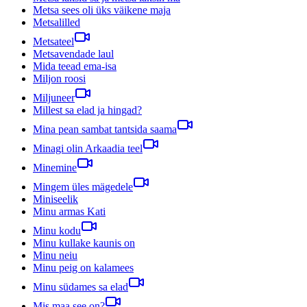
Metsa sees oli üks väikene maja
Metsalilled
Metsateel
Metsavendade laul
Mida teead ema-isa
Miljon roosi
Miljuneer
Millest sa elad ja hingad?
Mina pean sambat tantsida saama
Minagi olin Arkaadia teel
Minemine
Mingem üles mägedele
Miniseelik
Minu armas Kati
Minu kodu
Minu kullake kaunis on
Minu neiu
Minu peig on kalamees
Minu südames sa elad
Mis maa see on?