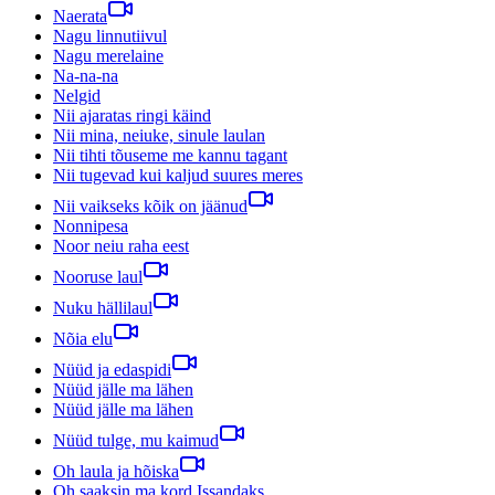
Naerata
Nagu linnutiivul
Nagu merelaine
Na-na-na
Nelgid
Nii ajaratas ringi käind
Nii mina, neiuke, sinule laulan
Nii tihti tõuseme me kannu tagant
Nii tugevad kui kaljud suures meres
Nii vaikseks kõik on jäänud
Nonnipesa
Noor neiu raha eest
Nooruse laul
Nuku hällilaul
Nõia elu
Nüüd ja edaspidi
Nüüd jälle ma lähen
Nüüd jälle ma lähen
Nüüd tulge, mu kaimud
Oh laula ja hõiska
Oh saaksin ma kord Issandaks