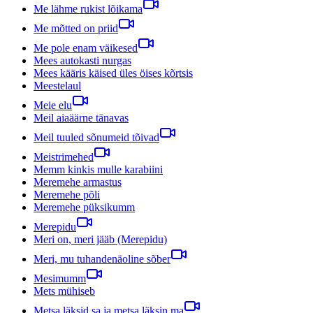
Me lähme rukist lõikama
Me mõtted on priid
Me pole enam väikesed
Mees autokasti nurgas
Mees kääris käised üles öises kõrtsis
Meestelaul
Meie elu
Meil aiaäärne tänavas
Meil tuuled sõnumeid tõivad
Meistrimehed
Memm kinkis mulle karabiini
Meremehe armastus
Meremehe põli
Meremehe püksikumm
Merepidu
Meri on, meri jääb (Merepidu)
Meri, mu tuhandenäoline sõber
Mesimumm
Mets mühiseb
Metsa läksid sa ja metsa läksin ma