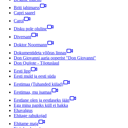
Briti jahimarss
Capri saarel
Carol
Disku pole oluline
Diversant
Doktor Noormann
Dokumentideta võõras linnas
Don Giovanni aaria ooperist "Don Giovanni"
Don Quijote - Tõotuslaul
Eesti lipp
Eesti muld ja eesti süda
Eestimaa (Tuhanded külad)
Eestimaa, mu isamaa
Eestlane olen ja eestlaseks jään
Ega mina papiks küll ei hakka
Ehavalgus
Ehitage rahukojad
Ehitame maja