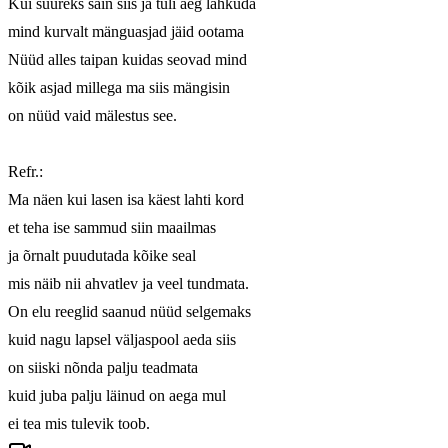
Kui suureks sain siis ja tuli aeg lahkuda

mind kurvalt mänguasjad jäid ootama

Nüüd alles taipan kuidas seovad mind

kõik asjad millega ma siis mängisin

on nüüd vaid mälestus see.

Refr.:

Ma näen kui lasen isa käest lahti kord

et teha ise sammud siin maailmas

ja õrnalt puudutada kõike seal

mis näib nii ahvatlev ja veel tundmata.

On elu reeglid saanud nüüd selgemaks

kuid nagu lapsel väljaspool aeda siis

on siiski nõnda palju teadmata

kuid juba palju läinud on aega mul

ei tea mis tulevik toob.