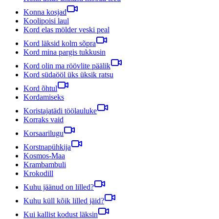
Konna kosjad
Koolipoisi laul
Kord elas mölder veski peal
Kord läksid kolm sõpra
Kord mina pargis tukkusin
Kord olin ma röövlite päälik
Kord südaööl üks üksik ratsu
Kord õhtul
Kordamiseks
Koristajatädi töölauluke
Korraks vaid
Korsaarilugu
Korstnapühkija
Kosmos-Maa
Krambambuli
Krokodill
Kuhu jäänud on lilled?
Kuhu küll kõik lilled jäid?
Kui kallist kodust läksin