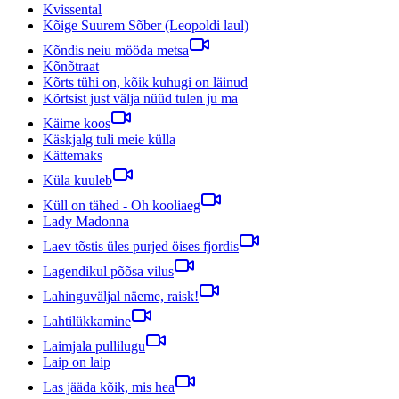
Kvissental
Kõige Suurem Sõber (Leopoldi laul)
Kõndis neiu mööda metsa
Kõnõtraat
Kõrts tühi on, kõik kuhugi on läinud
Kõrtsist just välja nüüd tulen ju ma
Käime koos
Käskjalg tuli meie külla
Kättemaks
Küla kuuleb
Küll on tähed - Oh kooliaeg
Lady Madonna
Laev tõstis üles purjed öises fjordis
Lagendikul põõsa vilus
Lahinguväljal näeme, raisk!
Lahtilükkamine
Laimjala pullilugu
Laip on laip
Las jääda kõik, mis hea