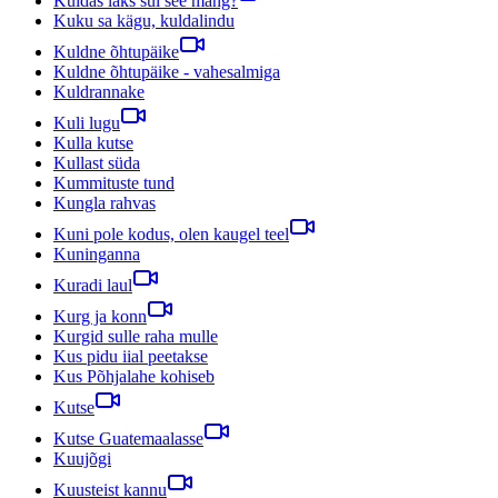
Kuidas läks sul see mäng?
Kuku sa kägu, kuldalindu
Kuldne õhtupäike
Kuldne õhtupäike - vahesalmiga
Kuldrannake
Kuli lugu
Kulla kutse
Kullast süda
Kummituste tund
Kungla rahvas
Kuni pole kodus, olen kaugel teel
Kuninganna
Kuradi laul
Kurg ja konn
Kurgid sulle raha mulle
Kus pidu iial peetakse
Kus Põhjalahe kohiseb
Kutse
Kutse Guatemaalasse
Kuujõgi
Kuusteist kannu