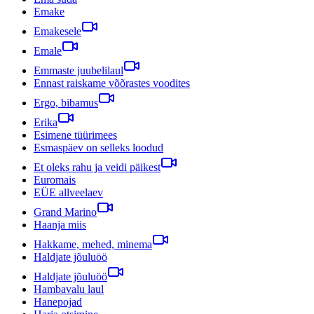
Emake
Emakesele
Emale
Emmaste juubelilaul
Ennast raiskame võõrastes voodites
Ergo, bibamus
Erika
Esimene tüürimees
Esmaspäev on selleks loodud
Et oleks rahu ja veidi päikest
Euromais
EÜE allveelaev
Grand Marino
Haanja miis
Hakkame, mehed, minema
Haldjate jõuluöö
Haldjate jõuluöö
Hambavalu laul
Hanepojad