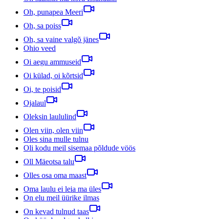
Oh, punapea Meeri
Oh, sa poiss
Oh, sa vaine valgõ jänes
Ohio veed
Oi aegu ammuseid
Oi külad, oi kõrtsid
Oi, te poisid
Ojalaul
Oleksin laululind
Olen viin, olen viin
Oles sina mulle tulnu
Oli kodu meil sisemaa põldude vöös
Oll Mäeotsa talu
Olles osa oma maast
Oma laulu ei leia ma üles
On elu meil üürike ilmas
On kevad tulnud taas