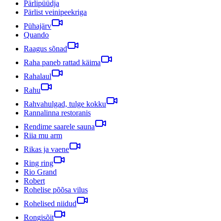
Pärlipüüdja
Pärlist veinipeekriga
Pühajärv
Quando
Raagus sõnad
Raha paneb rattad käima
Rahalaul
Rahu
Rahvahulgad, tulge kokku
Rannalinna restoranis
Rendime saarele sauna
Riia mu arm
Rikas ja vaene
Ring ring
Rio Grand
Robert
Rohelise põõsa vilus
Rohelised niidud
Rongisõit