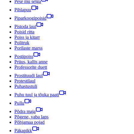
Pese mu selga
Pihlapuu
Piparkoogipoisid
Pistoda laul
Poisid ritta
Poiss ja kitarr
Politruk
Porilaste marss
Postipoiss
Priius, kallis anne
Professorite duett
Prostituudi laul
Protestilaul
Puhastustuli
Puhu tuul ja tõuka paati
Pullu
Põdra maja
Põgene, vaba laps
Põhjamaa pojad
Päkapikk