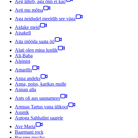
Aeg läheb, aga õnn ei kao
Aeti mu mõtsa
Aga neidudel meeldib see väga
Aidake meid
Aisakell
Aita mööda saata öö
Alati olen mina lustlik
Ali-Baba
Alpinist
Amarillo
Anna andeks
Anna, poiss, karikas mulle
Annan alla
Ants oli aus saunamees
Armsas Tartus vana ülikool
Asunik
Autoga Sahhalini saarele
Ave Maria
Baarmani rock
Besame mucho