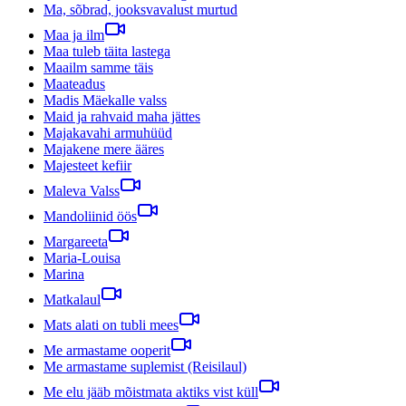
Ma, sõbrad, jooksvavalust murtud
Maa ja ilm
Maa tuleb täita lastega
Maailm samme täis
Maateadus
Madis Mäekalle valss
Maid ja rahvaid maha jättes
Majakavahi armuhüüd
Majakene mere ääres
Majesteet kefiir
Maleva Valss
Mandoliinid öös
Margareeta
Maria-Louisa
Marina
Matkalaul
Mats alati on tubli mees
Me armastame ooperit
Me armastame suplemist (Reisilaul)
Me elu jääb mõistmata aktiks vist küll