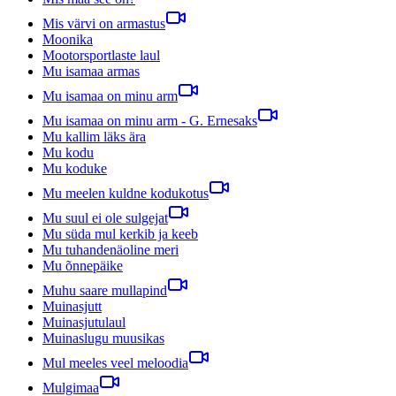
Mis värvi on armastus
Moonika
Mootorsportlaste laul
Mu isamaa armas
Mu isamaa on minu arm
Mu isamaa on minu arm - G. Ernesaks
Mu kallim läks ära
Mu kodu
Mu koduke
Mu meelen kuldne kodukotus
Mu suul ei ole sulgejat
Mu süda mul kerkib ja keeb
Mu tuhandenäoline meri
Mu õnnepäike
Muhu saare mullapind
Muinasjutt
Muinasjutulaul
Muinaslugu muusikas
Mul meeles veel meloodia
Mulgimaa