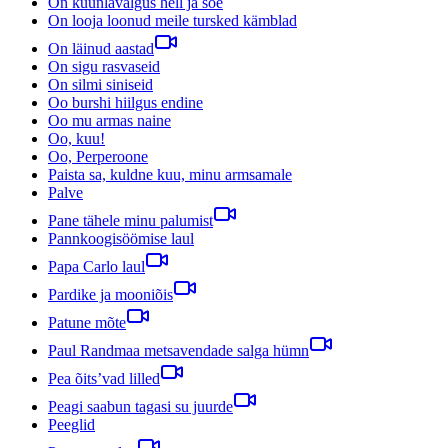
On küünlavalgus hell ja soe
On looja loonud meile tursked kämblad
On läinud aastad
On sigu rasvaseid
On silmi siniseid
Oo burshi hiilgus endine
Oo mu armas naine
Oo, kuu!
Oo, Perperoone
Paista sa, kuldne kuu, minu armsamale
Palve
Pane tähele minu palumist
Pannkoogisöömise laul
Papa Carlo laul
Pardike ja mooniõis
Patune mõte
Paul Randmaa metsavendade salga hümn
Pea õits’vad lilled
Peagi saabun tagasi su juurde
Peeglid