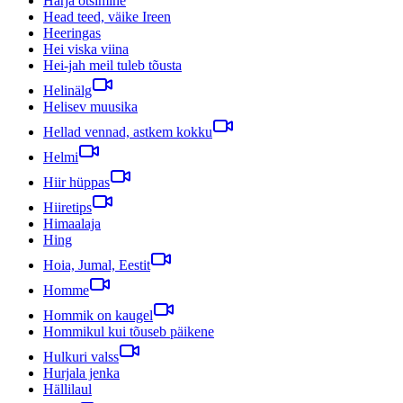
Harja otsimine
Head teed, väike Ireen
Heeringas
Hei viska viina
Hei-jah meil tuleb tõusta
Helinälg
Helisev muusika
Hellad vennad, astkem kokku
Helmi
Hiir hüppas
Hiiretips
Himaalaja
Hing
Hoia, Jumal, Eestit
Homme
Hommik on kaugel
Hommikul kui tõuseb päikene
Hulkuri valss
Hurjala jenka
Hällilaul