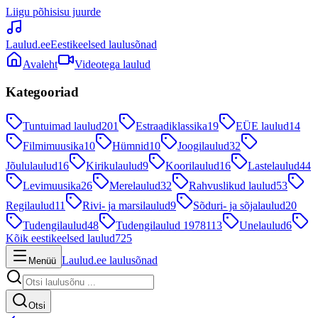
Liigu põhisisu juurde
Laulud.ee
Eestikeelsed laulusõnad
Avaleht
Videotega laulud
Kategooriad
Tuntuimad laulud
201
Estraadiklassika
19
EÜE laulud
14
Filmimuusika
10
Hümnid
10
Joogilaulud
32
Jõululaulud
16
Kirikulaulud
9
Koorilaulud
16
Lastelaulud
44
Levimuusika
26
Merelaulud
32
Rahvuslikud laulud
53
Regilaulud
11
Rivi- ja marsilaulud
9
Sõduri- ja sõjalaulud
20
Tudengilaulud
48
Tudengilaulud 1978
113
Unelaulud
6
Kõik eestikeelsed laulud
725
Laulud.ee laulusõnad
Menüü
Otsi