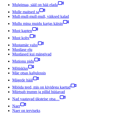
Mulgimaa, sääl on hää elada
Mulle maitsed sa
Mull-mull-mull-mull, väiksed kalad
Mullu mina muidu karjas käisin
Must kapten
Must kohv
Mustamäe valss
Mustlase elu
Mustlased kui mängivad
Mutionu pidu
Mõtisklus
Mäe otsas kaljulossis
Mägede hääl
Mööda teed, mis on kividega kaetud
Mürtsub trumm ja pillid hüüavad
Nad vaatavad üksteise otsa…
Naer
Naer on terviseks