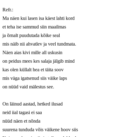
Refr.:

Ma näen kui lasen isa käest lahti kord

et teha ise sammud siin maailmas

ja õrnalt puudutada kõike seal

mis näib nii ahvatlev ja veel tundmata.

Näen aias kivi mille all uskusin

on peidus mees kes salaja jälgib mind

kas olen küllalt hea et täita soov

mis väga igatsenud siis väike laps

on nüüd vaid mälestus see.

On läinud aastad, hetked ilusad

neid iial tagasi ei saa

nüüd näen et nõnda

suurena tunduda võis väikene hoov siis
