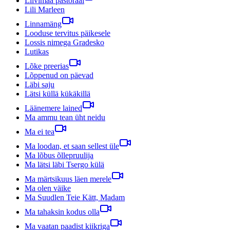
Liivimaa pastoraal
Lili Marleen
Linnamäng
Looduse tervitus päikesele
Lossis nimega Gradesko
Lutikas
Lõke preerias
Lõppenud on päevad
Läbi saju
Lätsi küllä kükäkillä
Läänemere lained
Ma ammu tean üht neidu
Ma ei tea
Ma loodan, et saan sellest üle
Ma lõbus õllepruulija
Ma lätsi läbi Tsergo külä
Ma märtsikuus läen merele
Ma olen väike
Ma Suudlen Teie Kätt, Madam
Ma tahaksin kodus olla
Ma vaatan paadist kiikriga