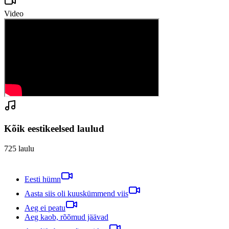
Video
Kõik eestikeelsed laulud
725
laulu
Eesti hümn
Aasta siis oli kuuskümmend viis
Aeg ei peatu
Aeg kaob, rõõmud jäävad