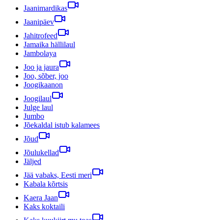
Jaanimardikas
Jaanipäev
Jahitrofeed
Jamaika hällilaul
Jambolaya
Joo ja jaura
Joo, sõber, joo
Joogikaanon
Joogilaul
Julge laul
Jumbo
Jõekaldal istub kalamees
Jõud
Jõulukellad
Jäljed
Jää vabaks, Eesti meri
Kabala kõrtsis
Kaera Jaan
Kaks koktaili