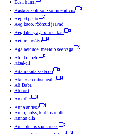
Eesti hümn
Aasta siis oli kuuskümmend viis
Aeg ei peatu
Aeg kaob, rõõmud jäävad
Aeg läheb, aga õnn ei kao
Aeti mu mõtsa
Aga neidudel meeldib see väga
Aidake meid
Aisakell
Aita mööda saata öö
Alati olen mina lustlik
Ali-Baba
Alpinist
Amarillo
Anna andeks
Anna, poiss, karikas mulle
Annan alla
Ants oli aus saunamees