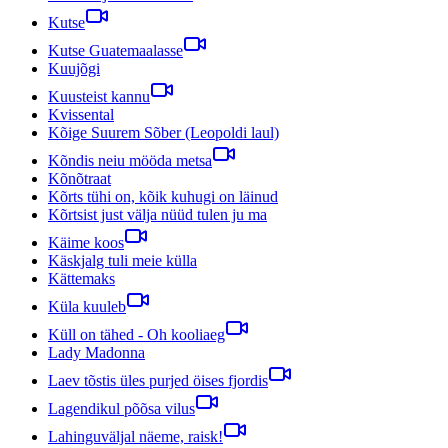
Kutse
Kutse Guatemaalasse
Kuujõgi
Kuusteist kannu
Kvissental
Kõige Suurem Sõber (Leopoldi laul)
Kõndis neiu mööda metsa
Kõnõtraat
Kõrts tühi on, kõik kuhugi on läinud
Kõrtsist just välja nüüd tulen ju ma
Käime koos
Käskjalg tuli meie külla
Kättemaks
Küla kuuleb
Küll on tähed - Oh kooliaeg
Lady Madonna
Laev tõstis üles purjed öises fjordis
Lagendikul põõsa vilus
Lahinguväljal näeme, raisk!