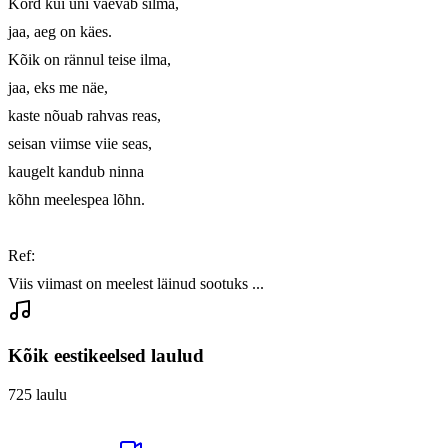
Kord kui uni vaevab silma,

jaa, aeg on käes.

Kõik on rännul teise ilma,

jaa, eks me näe,

kaste nõuab rahvas reas,

seisan viimse viie seas,

kaugelt kandub ninna

kõhn meelespea lõhn.

Ref:

Viis viimast on meelest läinud sootuks ...
Kõik eestikeelsed laulud
725
laulu