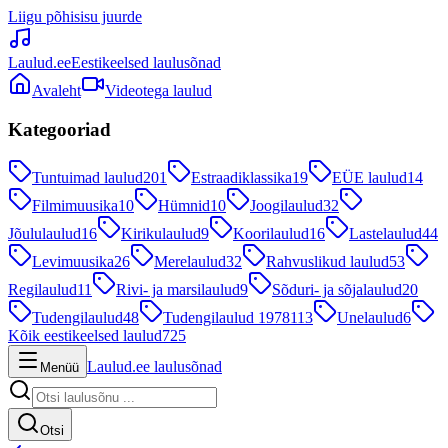
Liigu põhisisu juurde
Laulud.ee
Eestikeelsed laulusõnad
Avaleht
Videotega laulud
Kategooriad
Tuntuimad laulud
201
Estraadiklassika
19
EÜE laulud
14
Filmimuusika
10
Hümnid
10
Joogilaulud
32
Jõululaulud
16
Kirikulaulud
9
Koorilaulud
16
Lastelaulud
44
Levimuusika
26
Merelaulud
32
Rahvuslikud laulud
53
Regilaulud
11
Rivi- ja marsilaulud
9
Sõduri- ja sõjalaulud
20
Tudengilaulud
48
Tudengilaulud 1978
113
Unelaulud
6
Kõik eestikeelsed laulud
725
Laulud.ee laulusõnad
Menüü
Otsi