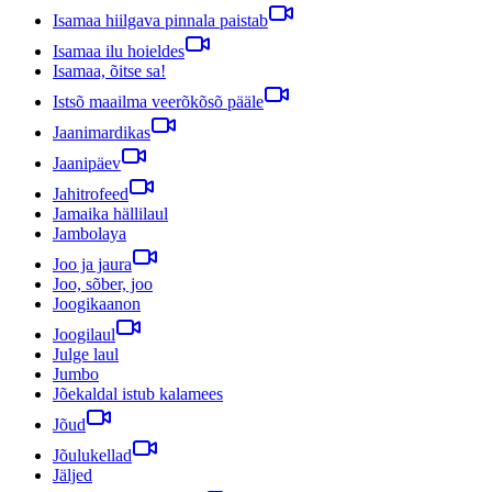
Isamaa hiilgava pinnala paistab
Isamaa ilu hoieldes
Isamaa, õitse sa!
Istsõ maailma veerõkõsõ pääle
Jaanimardikas
Jaanipäev
Jahitrofeed
Jamaika hällilaul
Jambolaya
Joo ja jaura
Joo, sõber, joo
Joogikaanon
Joogilaul
Julge laul
Jumbo
Jõekaldal istub kalamees
Jõud
Jõulukellad
Jäljed