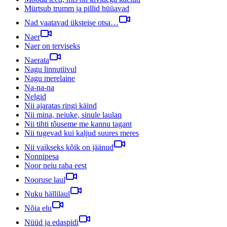
Mürtsub trumm ja pillid hüüavad
Nad vaatavad üksteise otsa…
Naer
Naer on terviseks
Naerata
Nagu linnutiivul
Nagu merelaine
Na-na-na
Nelgid
Nii ajaratas ringi käind
Nii mina, neiuke, sinule laulan
Nii tihti tõuseme me kannu tagant
Nii tugevad kui kaljud suures meres
Nii vaikseks kõik on jäänud
Nonnipesa
Noor neiu raha eest
Nooruse laul
Nuku hällilaul
Nõia elu
Nüüd ja edaspidi