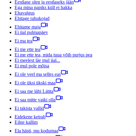
Eestlane olen ja eestlaseks jään
Ega mina papiks küll ei hakka
Ehavalgus
Ehitage rahukojad
Ehitame maja
Ei iial pulmapäev
Ei ma tea
Ei me ette tea
Ei me ette tea, mida tuua võib purjus pea
Ei meelest läe mul iial...
Ei mul pole mõisa
Ei ole veel ma selles eas
Ei ole üksi ükski maa
Ei saa me läbi Lätita
Ei saa mitte vaiki olla
Ei takista vallid
Eidekene ketrab
Eilne kallim
Ela hästi, mu kodumaa