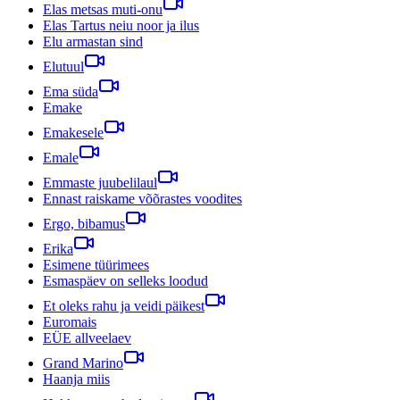
Elas metsas muti-onu
Elas Tartus neiu noor ja ilus
Elu armastan sind
Elutuul
Ema süda
Emake
Emakesele
Emale
Emmaste juubelilaul
Ennast raiskame võõrastes voodites
Ergo, bibamus
Erika
Esimene tüürimees
Esmaspäev on selleks loodud
Et oleks rahu ja veidi päikest
Euromais
EÜE allveelaev
Grand Marino
Haanja miis