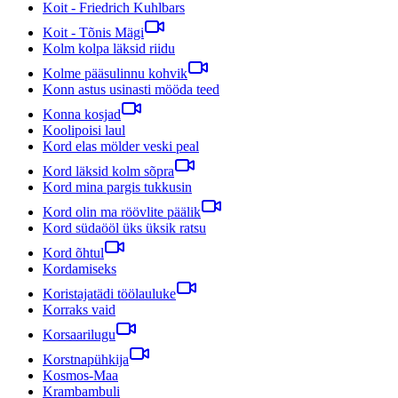
Koit - Friedrich Kuhlbars
Koit - Tõnis Mägi
Kolm kolpa läksid riidu
Kolme pääsulinnu kohvik
Konn astus usinasti mööda teed
Konna kosjad
Koolipoisi laul
Kord elas mölder veski peal
Kord läksid kolm sõpra
Kord mina pargis tukkusin
Kord olin ma röövlite päälik
Kord südaööl üks üksik ratsu
Kord õhtul
Kordamiseks
Koristajatädi töölauluke
Korraks vaid
Korsaarilugu
Korstnapühkija
Kosmos-Maa
Krambambuli