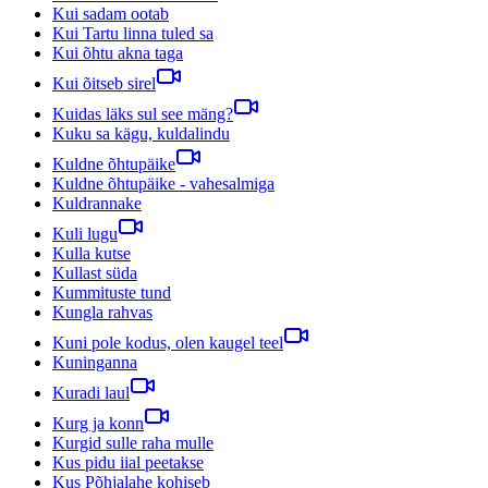
Kui sadam ootab
Kui Tartu linna tuled sa
Kui õhtu akna taga
Kui õitseb sirel
Kuidas läks sul see mäng?
Kuku sa kägu, kuldalindu
Kuldne õhtupäike
Kuldne õhtupäike - vahesalmiga
Kuldrannake
Kuli lugu
Kulla kutse
Kullast süda
Kummituste tund
Kungla rahvas
Kuni pole kodus, olen kaugel teel
Kuninganna
Kuradi laul
Kurg ja konn
Kurgid sulle raha mulle
Kus pidu iial peetakse
Kus Põhjalahe kohiseb