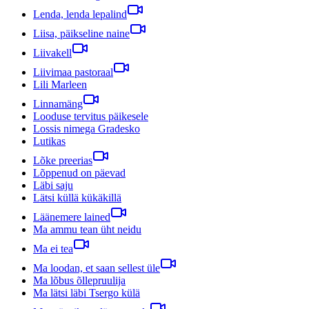
Lenda, lenda lepalind
Liisa, päikseline naine
Liivakell
Liivimaa pastoraal
Lili Marleen
Linnamäng
Looduse tervitus päikesele
Lossis nimega Gradesko
Lutikas
Lõke preerias
Lõppenud on päevad
Läbi saju
Lätsi küllä kükäkillä
Läänemere lained
Ma ammu tean üht neidu
Ma ei tea
Ma loodan, et saan sellest üle
Ma lõbus õllepruulija
Ma lätsi läbi Tsergo külä