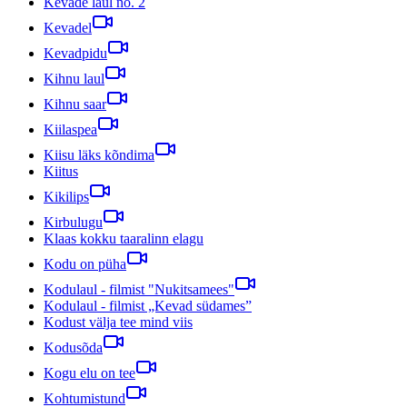
Kevade laul no. 2
Kevadel
Kevadpidu
Kihnu laul
Kihnu saar
Kiilaspea
Kiisu läks kõndima
Kiitus
Kikilips
Kirbulugu
Klaas kokku taaralinn elagu
Kodu on püha
Kodulaul - filmist "Nukitsamees"
Kodulaul - filmist „Kevad südames”
Kodust välja tee mind viis
Kodusõda
Kogu elu on tee
Kohtumistund