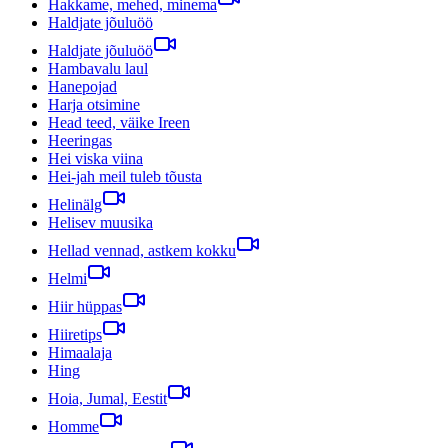
Hakkame, mehed, minema
Haldjate jõuluöö
Haldjate jõuluöö
Hambavalu laul
Hanepojad
Harja otsimine
Head teed, väike Ireen
Heeringas
Hei viska viina
Hei-jah meil tuleb tõusta
Helinälg
Helisev muusika
Hellad vennad, astkem kokku
Helmi
Hiir hüppas
Hiiretips
Himaalaja
Hing
Hoia, Jumal, Eestit
Homme