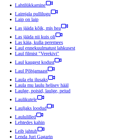
Lahtilükkamine
Laimjala pullilugu
Laip on laip
Las jääda kõik, mis hea
Las jääda nii kuis oli
Las käia, kulla peremees
Laul ennekuulmatust lahkusest
Laul filmist "Verekivi"
Laul kaugest kodust
Laul Põhjamaast
Laula elu ilusaks
Laula mu laulu helisev hääl
Laulge, poisid, laulge, peiud
Laulikutele
Lauljaks loodud
Laululilled
Lehtedes kahin
Leib jahtub
Lenda Juri Gagarin