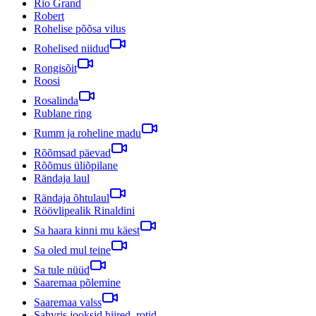
Rio Grand
Robert
Rohelise põõsa vilus
Rohelised niidud
Rongisõit
Roosi
Rosalinda
Rublane ring
Rumm ja roheline madu
Rõõmsad päevad
Rõõmus üliõpilane
Rändaja laul
Rändaja õhtulaul
Röövlipealik Rinaldini
Sa haara kinni mu käest
Sa oled mul teine
Sa tule nüüd
Saaremaa põlemine
Saaremaa valss
Sahvris jooksid hiired, rotid