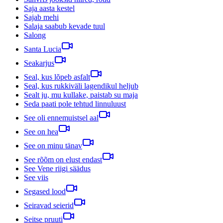
Saja aasta kestel
Sajab mehi
Salaja saabub kevade tuul
Salong
Santa Lucia
Seakarjus
Seal, kus lõpeb asfalt
Seal, kus rukkiväli lagendikul heljub
Sealt ju, mu kullake, paistab su maja
Seda paati pole tehtud linnuluust
See oli ennemuistsel aal
See on hea
See on minu tänav
See rõõm on elust endast
See Vene riigi säädus
See viis
Segased lood
Seiravad seierid
Seitse pruuti