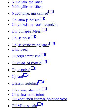
Nüüd jälle ma lähen
Nüüd jälle ma lähen
Nüüd tulge, mu kaimud
Oh laula ja hõiska
Oh saaksin ma kord Issandaks
Oh, punapea Meeri
Oh, sa poiss
Oh, sa vaine valgõ jänes
Ohio veed
Oi aegu ammuseid
Oi külad, oi kõrtsid
Oi, te poisid
Ojalaul
Oleksin laululind
Olen viin, olen viin
Oles sina mulle tulnu
Oli kodu meil sisemaa põldude vöös
Oll Mäeotsa talu