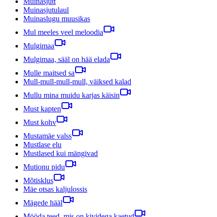
Muinasjutt
Muinasjutulaul
Muinaslugu muusikas
Mul meeles veel meloodia
Mulgimaa
Mulgimaa, sääl on hää elada
Mulle maitsed sa
Mull-mull-mull-mull, väiksed kalad
Mullu mina muidu karjas käisin
Must kapten
Must kohv
Mustamäe valss
Mustlase elu
Mustlased kui mängivad
Mutionu pidu
Mõtisklus
Mäe otsas kaljulossis
Mägede hääl
Mööda teed, mis on kividega kaetud