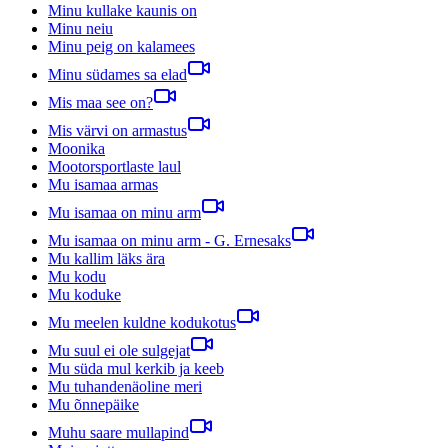
Minu kullake kaunis on
Minu neiu
Minu peig on kalamees
Minu südames sa elad
Mis maa see on?
Mis värvi on armastus
Moonika
Mootorsportlaste laul
Mu isamaa armas
Mu isamaa on minu arm
Mu isamaa on minu arm - G. Ernesaks
Mu kallim läks ära
Mu kodu
Mu koduke
Mu meelen kuldne kodukotus
Mu suul ei ole sulgejat
Mu süda mul kerkib ja keeb
Mu tuhandenäoline meri
Mu õnnepäike
Muhu saare mullapind