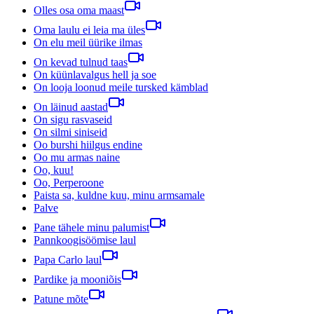
Olles osa oma maast
Oma laulu ei leia ma üles
On elu meil üürike ilmas
On kevad tulnud taas
On küünlavalgus hell ja soe
On looja loonud meile tursked kämblad
On läinud aastad
On sigu rasvaseid
On silmi siniseid
Oo burshi hiilgus endine
Oo mu armas naine
Oo, kuu!
Oo, Perperoone
Paista sa, kuldne kuu, minu armsamale
Palve
Pane tähele minu palumist
Pannkoogisöömise laul
Papa Carlo laul
Pardike ja mooniõis
Patune mõte