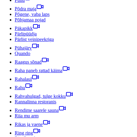
Pullu
Põdra maja
Põgene, vaba laps
Põhjamaa pojad
Päkapikk
Pärlipüüdja
Pärlist veinipeekriga
Pühajärv
Quando
Raagus sõnad
Raha paneb rattad käima
Rahalaul
Rahu
Rahvahulgad, tulge kokku
Rannalinna restoranis
Rendime saarele sauna
Riia mu arm
Rikas ja vaene
Ring ring