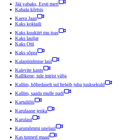
Jää vabaks, Eesti meri
Kabala kõrtsis
Kaera Jaan
Kaks koktaili
Kaks kuukiirt mu toas
Kaks lauljat
Kaks Otti
Kaks sõpra
Kalapüüdmise laul
Kalevite kants
Kallikene, tule intrist välja
Kallim, hõbedaselt sul helgib juba juuksekuld
Kallim, saada mulle padi
Kartuliõis
Karulaane jenka
Karulaul
Karumõmmi unelaul
Kas tunned maad