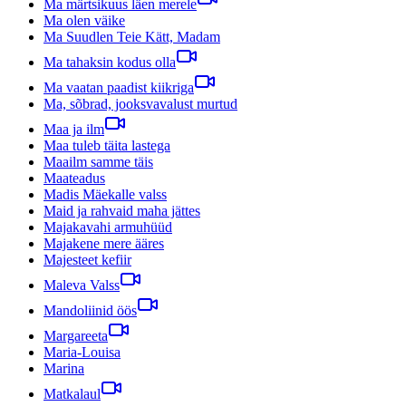
Ma märtsikuus läen merele
Ma olen väike
Ma Suudlen Teie Kätt, Madam
Ma tahaksin kodus olla
Ma vaatan paadist kiikriga
Ma, sõbrad, jooksvavalust murtud
Maa ja ilm
Maa tuleb täita lastega
Maailm samme täis
Maateadus
Madis Mäekalle valss
Maid ja rahvaid maha jättes
Majakavahi armuhüüd
Majakene mere ääres
Majesteet kefiir
Maleva Valss
Mandoliinid öös
Margareeta
Maria-Louisa
Marina
Matkalaul