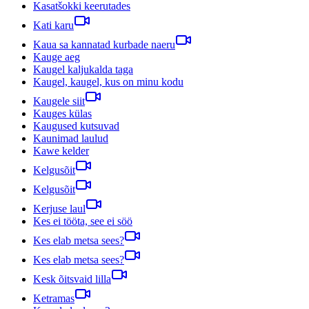
Kasatšokki keerutades
Kati karu
Kaua sa kannatad kurbade naeru
Kauge aeg
Kaugel kaljukalda taga
Kaugel, kaugel, kus on minu kodu
Kaugele siit
Kauges külas
Kaugused kutsuvad
Kaunimad laulud
Kawe kelder
Kelgusõit
Kelgusõit
Kerjuse laul
Kes ei tööta, see ei söö
Kes elab metsa sees?
Kes elab metsa sees?
Kesk õitsvaid lilla
Ketramas