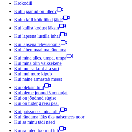
Krokodill
Kuhu jäänud on lilled?
Kuhu küll kõik lilled jäid?
Kui kallist kodust läksin
Kui lapsena lustilla luhal
Kui lapsena televisioonis
Kui lähen maailma rändama
Kui mina alles, umpa, umpa
Kui mina olin väiksekene
Kui mu isa kord ära suri
Kui mul mure kipub
Kui naine armastab meest
Kui oleksin tuul
Kui oleme joonud šampanjat
Kui on jõudnud sügise
Kui on tudeng reisi peal
Kui poissmees mina olin
Kui rändama läks üks naisemees noor
Kui sa minu tädi näed
Kui sa tuled too mul lilli