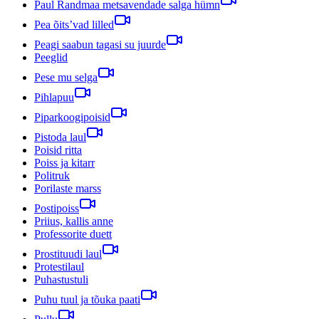
Paul Randmaa metsavendade salga hümn
Pea õits’vad lilled
Peagi saabun tagasi su juurde
Peeglid
Pese mu selga
Pihlapuu
Piparkoogipoisid
Pistoda laul
Poisid ritta
Poiss ja kitarr
Politruk
Porilaste marss
Postipoiss
Priius, kallis anne
Professorite duett
Prostituudi laul
Protestilaul
Puhastustuli
Puhu tuul ja tõuka paati