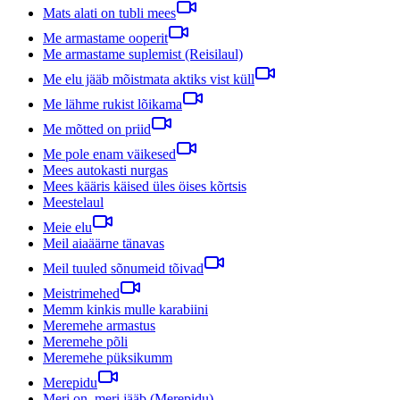
Mats alati on tubli mees
Me armastame ooperit
Me armastame suplemist (Reisilaul)
Me elu jääb mõistmata aktiks vist küll
Me lähme rukist lõikama
Me mõtted on priid
Me pole enam väikesed
Mees autokasti nurgas
Mees kääris käised üles öises kõrtsis
Meestelaul
Meie elu
Meil aiaäärne tänavas
Meil tuuled sõnumeid tõivad
Meistrimehed
Memm kinkis mulle karabiini
Meremehe armastus
Meremehe põli
Meremehe püksikumm
Merepidu
Meri on, meri jääb (Merepidu)