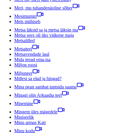
Meri, mu tuhandenäoline sõber
Mesimumm
Mets mühiseb
Metsa läksid sa ja metsa läksin ma
Metsa sees oli üks väikene maja
Metsalilled
Metsateel
Metsavendade laul
Mida teead ema-isa
Miljon roosi
Miljuneer
Millest sa elad ja hingad?
Mina pean sambat tantsida saama
Minagi olin Arkaadia teel
Minemine
Mingem üles mägedele
Miniseelik
Minu armas Kati
Minu kodu