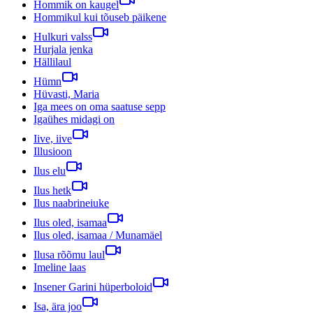
Hommik on kaugel
Hommikul kui tõuseb päikene
Hulkuri valss
Hurjala jenka
Hällilaul
Hümn
Hüvasti, Maria
Iga mees on oma saatuse sepp
Igaühes midagi on
Iive, iive
Illusioon
Ilus elu
Ilus hetk
Ilus naabrineiuke
Ilus oled, isamaa
Ilus oled, isamaa / Munamäel
Ilusa rõõmu laul
Imeline laas
Insener Garini hüperboloid
Isa, ära joo