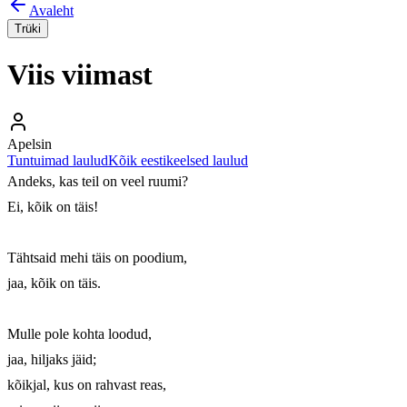
Avaleht
Trüki
Viis viimast
Apelsin
Tuntuimad laulud
Kõik eestikeelsed laulud
Andeks, kas teil on veel ruumi?

Ei, kõik on täis!

Tähtsaid mehi täis on poodium,

jaa, kõik on täis.

Mulle pole kohta loodud,

jaa, hiljaks jäid;

kõikjal, kus on rahvast reas,
