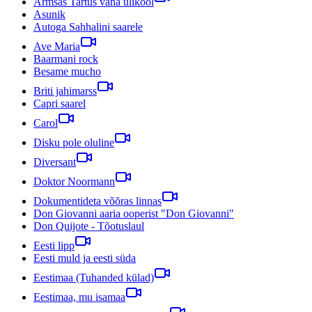
Armsas Tartus vana ülikool
Asunik
Autoga Sahhalini saarele
Ave Maria
Baarmani rock
Besame mucho
Briti jahimarss
Capri saarel
Carol
Disku pole oluline
Diversant
Doktor Noormann
Dokumentideta võõras linnas
Don Giovanni aaria ooperist "Don Giovanni"
Don Quijote - Tõotuslaul
Eesti lipp
Eesti muld ja eesti süda
Eestimaa (Tuhanded külad)
Eestimaa, mu isamaa