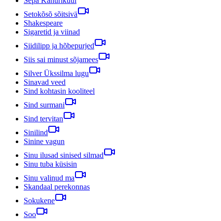
Sepa Kahurikuul
Setokõsõ sõitsivä
Shakespeare
Sigaretid ja viinad
Siidilipp ja hõbepurjed
Siis sai minust sõjamees
Silver Ükssilma lugu
Sinavad veed
Sind kohtasin kooliteel
Sind surmani
Sind tervitan
Sinilind
Sinine vagun
Sinu ilusad sinised silmad
Sinu tuba küsisin
Sinu valinud ma
Skandaal perekonnas
Sokukene
Soo