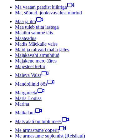
Ma vaatan paadist kiikriga
Ma, sõbrad, jooksvavalust murtud
Maa ja ilm
Maa tuleb täita lastega
Maailm samme täis
Maateadus
Madis Mäekalle valss
Maid ja rahvaid maha jättes
Majakavahi armuhüüd
Majakene mere ääres
Majesteet kefiir
Maleva Valss
Mandoliinid öös
Margareeta
Maria-Louisa
Marina
Matkalaul
Mats alati on tubli mees
Me armastame ooperit
Me armastame suplemist (Reisilaul)