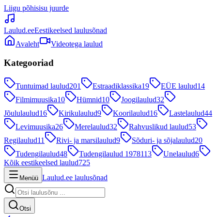
Liigu põhisisu juurde
Laulud.ee
Eestikeelsed laulusõnad
Avaleht
Videotega laulud
Kategooriad
Tuntuimad laulud
201
Estraadiklassika
19
EÜE laulud
14
Filmimuusika
10
Hümnid
10
Joogilaulud
32
Jõululaulud
16
Kirikulaulud
9
Koorilaulud
16
Lastelaulud
44
Levimuusika
26
Merelaulud
32
Rahvuslikud laulud
53
Regilaulud
11
Rivi- ja marsilaulud
9
Sõduri- ja sõjalaulud
20
Tudengilaulud
48
Tudengilaulud 1978
113
Unelaulud
6
Kõik eestikeelsed laulud
725
Laulud.ee laulusõnad
Menüü
Otsi