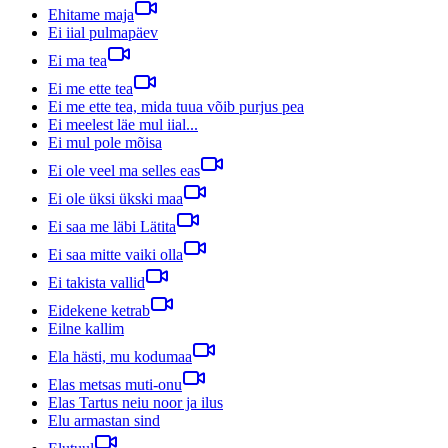
Ehitame maja
Ei iial pulmapäev
Ei ma tea
Ei me ette tea
Ei me ette tea, mida tuua võib purjus pea
Ei meelest läe mul iial...
Ei mul pole mõisa
Ei ole veel ma selles eas
Ei ole üksi ükski maa
Ei saa me läbi Lätita
Ei saa mitte vaiki olla
Ei takista vallid
Eidekene ketrab
Eilne kallim
Ela hästi, mu kodumaa
Elas metsas muti-onu
Elas Tartus neiu noor ja ilus
Elu armastan sind