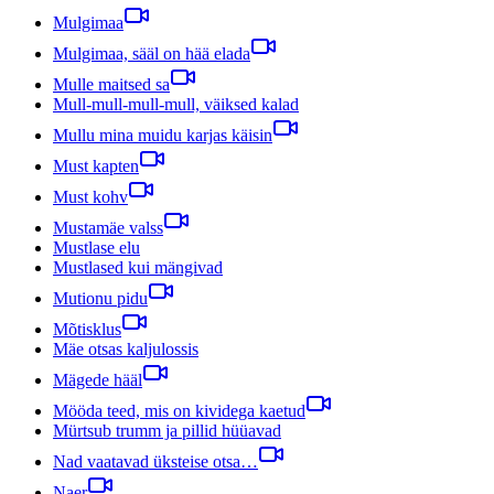
Mulgimaa
Mulgimaa, sääl on hää elada
Mulle maitsed sa
Mull-mull-mull-mull, väiksed kalad
Mullu mina muidu karjas käisin
Must kapten
Must kohv
Mustamäe valss
Mustlase elu
Mustlased kui mängivad
Mutionu pidu
Mõtisklus
Mäe otsas kaljulossis
Mägede hääl
Mööda teed, mis on kividega kaetud
Mürtsub trumm ja pillid hüüavad
Nad vaatavad üksteise otsa…
Naer