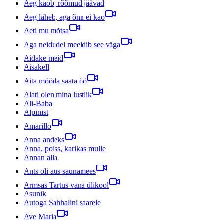
Aeg kaob, rõõmud jäävad
Aeg läheb, aga õnn ei kao
Aeti mu mõtsa
Aga neidudel meeldib see väga
Aidake meid
Aisakell
Aita mööda saata öö
Alati olen mina lustlik
Ali-Baba
Alpinist
Amarillo
Anna andeks
Anna, poiss, karikas mulle
Annan alla
Ants oli aus saunamees
Armsas Tartus vana ülikool
Asunik
Autoga Sahhalini saarele
Ave Maria