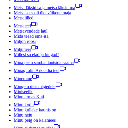
Metsa läksid sa ja metsa läksin ma
Metsa sees oli üks väikene maja
Metsalilled
Metsateel
Metsavendade laul
Mida teead ema-isa
Miljon roosi
Miljuneer
Millest sa elad ja hingad?
Mina pean sambat tantsida saama
Minagi olin Arkaadia teel
Minemine
Mingem üles mägedele
Miniseelik
Minu armas Kati
Minu kodu
Minu kullake kaunis on
Minu neiu
Minu peig on kalamees