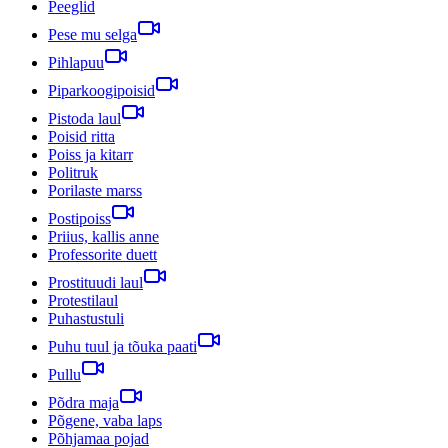
Peeglid
Pese mu selga
Pihlapuu
Piparkoogipoisid
Pistoda laul
Poisid ritta
Poiss ja kitarr
Politruk
Porilaste marss
Postipoiss
Priius, kallis anne
Professorite duett
Prostituudi laul
Protestilaul
Puhastustuli
Puhu tuul ja tõuka paati
Pullu
Põdra maja
Põgene, vaba laps
Põhjamaa pojad