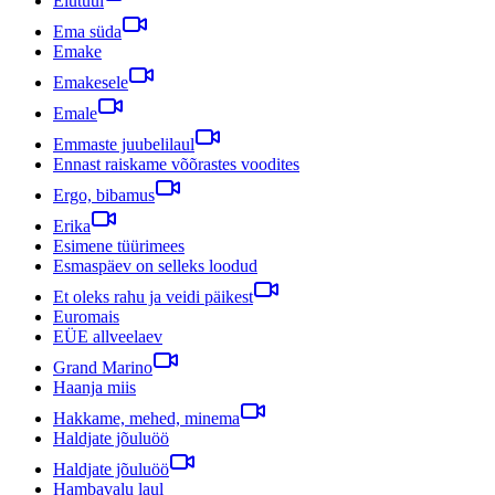
Elutuul
Ema süda
Emake
Emakesele
Emale
Emmaste juubelilaul
Ennast raiskame võõrastes voodites
Ergo, bibamus
Erika
Esimene tüürimees
Esmaspäev on selleks loodud
Et oleks rahu ja veidi päikest
Euromais
EÜE allveelaev
Grand Marino
Haanja miis
Hakkame, mehed, minema
Haldjate jõuluöö
Haldjate jõuluöö
Hambavalu laul