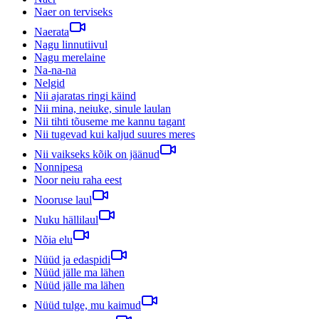
Naer on terviseks
Naerata
Nagu linnutiivul
Nagu merelaine
Na-na-na
Nelgid
Nii ajaratas ringi käind
Nii mina, neiuke, sinule laulan
Nii tihti tõuseme me kannu tagant
Nii tugevad kui kaljud suures meres
Nii vaikseks kõik on jäänud
Nonnipesa
Noor neiu raha eest
Nooruse laul
Nuku hällilaul
Nõia elu
Nüüd ja edaspidi
Nüüd jälle ma lähen
Nüüd jälle ma lähen
Nüüd tulge, mu kaimud