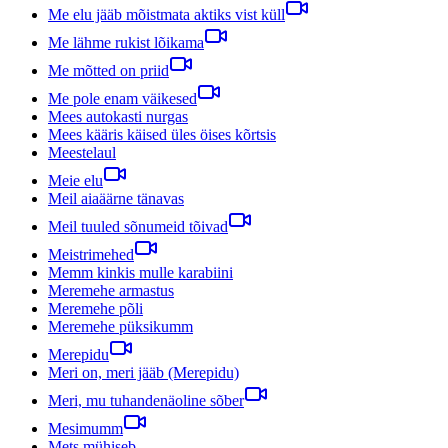
Me elu jääb mõistmata aktiks vist küll
Me lähme rukist lõikama
Me mõtted on priid
Me pole enam väikesed
Mees autokasti nurgas
Mees kääris käised üles öises kõrtsis
Meestelaul
Meie elu
Meil aiaäärne tänavas
Meil tuuled sõnumeid tõivad
Meistrimehed
Memm kinkis mulle karabiini
Meremehe armastus
Meremehe põli
Meremehe püksikumm
Merepidu
Meri on, meri jääb (Merepidu)
Meri, mu tuhandenäoline sõber
Mesimumm
Mets mühiseb