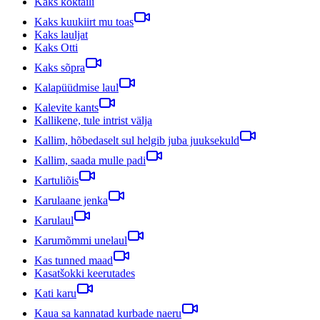
Kaks koktaili
Kaks kuukiirt mu toas
Kaks lauljat
Kaks Otti
Kaks sõpra
Kalapüüdmise laul
Kalevite kants
Kallikene, tule intrist välja
Kallim, hõbedaselt sul helgib juba juuksekuld
Kallim, saada mulle padi
Kartuliõis
Karulaane jenka
Karulaul
Karumõmmi unelaul
Kas tunned maad
Kasatšokki keerutades
Kati karu
Kaua sa kannatad kurbade naeru