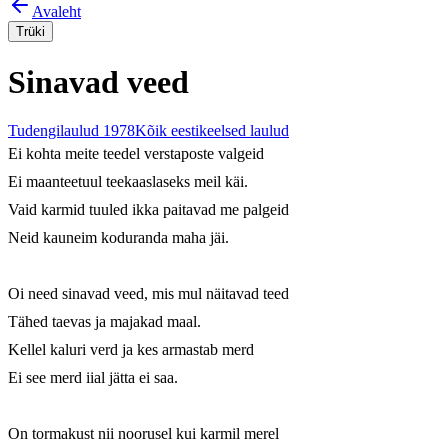
Avaleht
Trüki
Sinavad veed
Tudengilaulud 1978
Kõik eestikeelsed laulud
Ei kohta meite teedel verstaposte valgeid

Ei maanteetuul teekaaslaseks meil käi.

Vaid karmid tuuled ikka paitavad me palgeid

Neid kauneim koduranda maha jäi.

Oi need sinavad veed, mis mul näitavad teed

Tähed taevas ja majakad maal.

Kellel kaluri verd ja kes armastab merd

Ei see merd iial jätta ei saa.

On tormakust nii noorusel kui karmil merel
