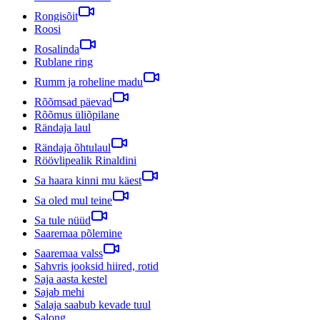
Rongisõit
Roosi
Rosalinda
Rublane ring
Rumm ja roheline madu
Rõõmsad päevad
Rõõmus üliõpilane
Rändaja laul
Rändaja õhtulaul
Röövlipealik Rinaldini
Sa haara kinni mu käest
Sa oled mul teine
Sa tule nüüd
Saaremaa põlemine
Saaremaa valss
Sahvris jooksid hiired, rotid
Saja aasta kestel
Sajab mehi
Salaja saabub kevade tuul
Salong