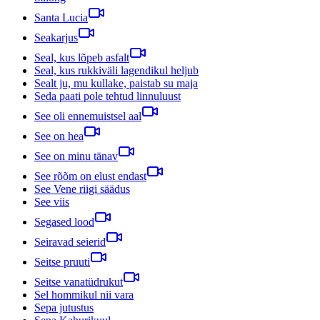
Santa Lucia
Seakarjus
Seal, kus lõpeb asfalt
Seal, kus rukkiväli lagendikul heljub
Sealt ju, mu kullake, paistab su maja
Seda paati pole tehtud linnuluust
See oli ennemuistsel aal
See on hea
See on minu tänav
See rõõm on elust endast
See Vene riigi säädus
See viis
Segased lood
Seiravad seierid
Seitse pruuti
Seitse vanatüdrukut
Sel hommikul nii vara
Sepa jutustus