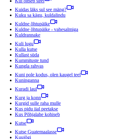
Kui õitseb sirel
Kuidas läks sul see mäng?
Kuku sa kägu, kuldalindu
Kuldne õhtupäike
Kuldne õhtupäike - vahesalmiga
Kuldrannake
Kuli lugu
Kulla kutse
Kullast süda
Kummituste tund
Kungla rahvas
Kuni pole kodus, olen kaugel teel
Kuninganna
Kuradi laul
Kurg ja konn
Kurgid sulle raha mulle
Kus pidu iial peetakse
Kus Põhjalahe kohiseb
Kutse
Kutse Guatemaalasse
Kuujõgi