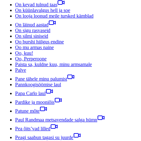
On kevad tulnud taas
On küünlavalgus hell ja soe
On looja loonud meile tursked kämblad
On läinud aastad
On sigu rasvaseid
On silmi siniseid
Oo burshi hiilgus endine
Oo mu armas naine
Oo, kuu!
Oo, Perperoone
Paista sa, kuldne kuu, minu armsamale
Palve
Pane tähele minu palumist
Pannkoogisöömise laul
Papa Carlo laul
Pardike ja mooniõis
Patune mõte
Paul Randmaa metsavendade salga hümn
Pea õits’vad lilled
Peagi saabun tagasi su juurde