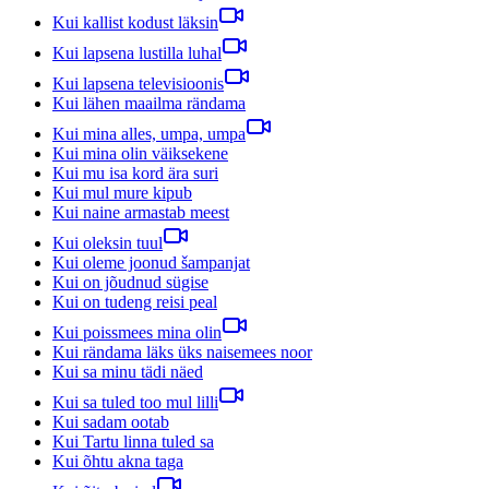
Kui kallist kodust läksin
Kui lapsena lustilla luhal
Kui lapsena televisioonis
Kui lähen maailma rändama
Kui mina alles, umpa, umpa
Kui mina olin väiksekene
Kui mu isa kord ära suri
Kui mul mure kipub
Kui naine armastab meest
Kui oleksin tuul
Kui oleme joonud šampanjat
Kui on jõudnud sügise
Kui on tudeng reisi peal
Kui poissmees mina olin
Kui rändama läks üks naisemees noor
Kui sa minu tädi näed
Kui sa tuled too mul lilli
Kui sadam ootab
Kui Tartu linna tuled sa
Kui õhtu akna taga