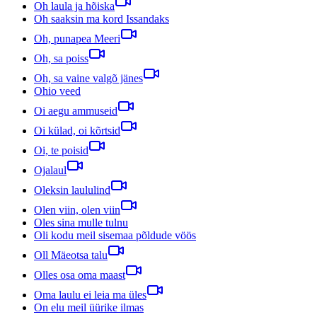
Oh laula ja hõiska
Oh saaksin ma kord Issandaks
Oh, punapea Meeri
Oh, sa poiss
Oh, sa vaine valgõ jänes
Ohio veed
Oi aegu ammuseid
Oi külad, oi kõrtsid
Oi, te poisid
Ojalaul
Oleksin laululind
Olen viin, olen viin
Oles sina mulle tulnu
Oli kodu meil sisemaa põldude vöös
Oll Mäeotsa talu
Olles osa oma maast
Oma laulu ei leia ma üles
On elu meil üürike ilmas