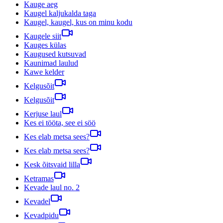
Kauge aeg
Kaugel kaljukalda taga
Kaugel, kaugel, kus on minu kodu
Kaugele siit
Kauges külas
Kaugused kutsuvad
Kaunimad laulud
Kawe kelder
Kelgusõit
Kelgusõit
Kerjuse laul
Kes ei tööta, see ei söö
Kes elab metsa sees?
Kes elab metsa sees?
Kesk õitsvaid lilla
Ketramas
Kevade laul no. 2
Kevadel
Kevadpidu