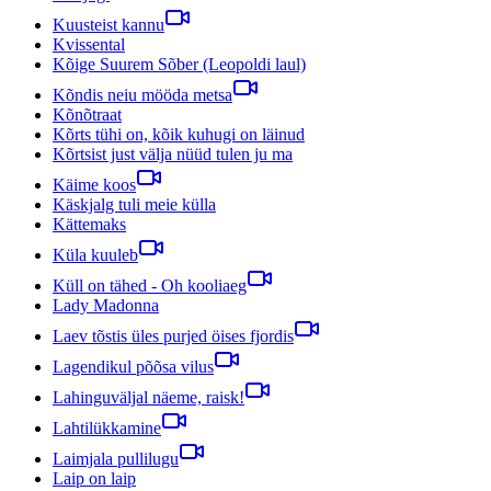
Kuusteist kannu
Kvissental
Kõige Suurem Sõber (Leopoldi laul)
Kõndis neiu mööda metsa
Kõnõtraat
Kõrts tühi on, kõik kuhugi on läinud
Kõrtsist just välja nüüd tulen ju ma
Käime koos
Käskjalg tuli meie külla
Kättemaks
Küla kuuleb
Küll on tähed - Oh kooliaeg
Lady Madonna
Laev tõstis üles purjed öises fjordis
Lagendikul põõsa vilus
Lahinguväljal näeme, raisk!
Lahtilükkamine
Laimjala pullilugu
Laip on laip