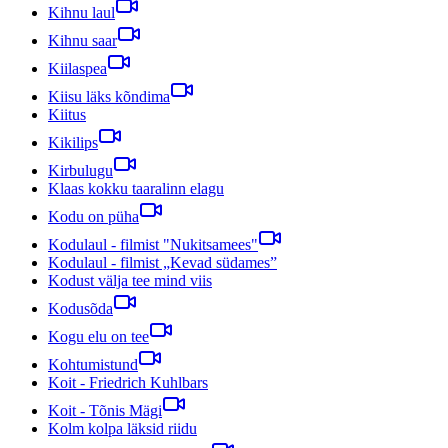
Kihnu laul
Kihnu saar
Kiilaspea
Kiisu läks kõndima
Kiitus
Kikilips
Kirbulugu
Klaas kokku taaralinn elagu
Kodu on püha
Kodulaul - filmist "Nukitsamees"
Kodulaul - filmist „Kevad südames”
Kodust välja tee mind viis
Kodusõda
Kogu elu on tee
Kohtumistund
Koit - Friedrich Kuhlbars
Koit - Tõnis Mägi
Kolm kolpa läksid riidu