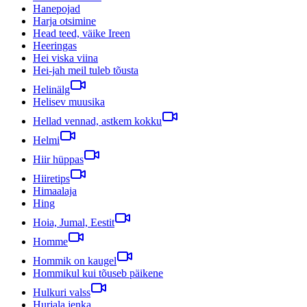
Hanepojad
Harja otsimine
Head teed, väike Ireen
Heeringas
Hei viska viina
Hei-jah meil tuleb tõusta
Helinälg
Helisev muusika
Hellad vennad, astkem kokku
Helmi
Hiir hüppas
Hiiretips
Himaalaja
Hing
Hoia, Jumal, Eestit
Homme
Hommik on kaugel
Hommikul kui tõuseb päikene
Hulkuri valss
Hurjala jenka