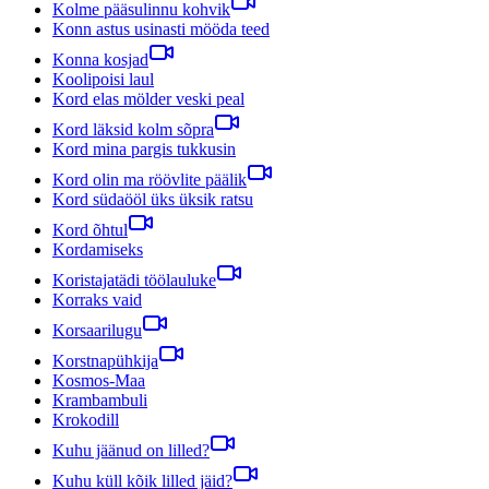
Kolme pääsulinnu kohvik
Konn astus usinasti mööda teed
Konna kosjad
Koolipoisi laul
Kord elas mölder veski peal
Kord läksid kolm sõpra
Kord mina pargis tukkusin
Kord olin ma röövlite päälik
Kord südaööl üks üksik ratsu
Kord õhtul
Kordamiseks
Koristajatädi töölauluke
Korraks vaid
Korsaarilugu
Korstnapühkija
Kosmos-Maa
Krambambuli
Krokodill
Kuhu jäänud on lilled?
Kuhu küll kõik lilled jäid?