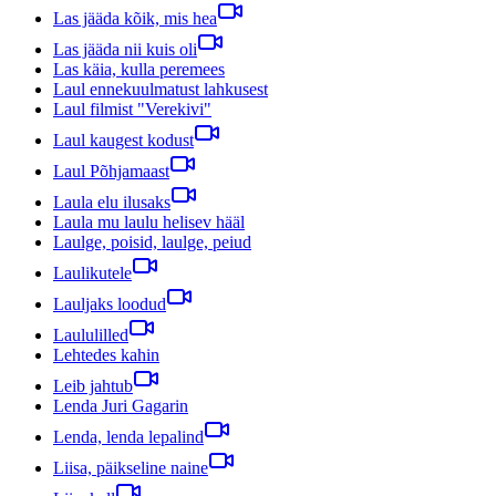
Las jääda kõik, mis hea
Las jääda nii kuis oli
Las käia, kulla peremees
Laul ennekuulmatust lahkusest
Laul filmist "Verekivi"
Laul kaugest kodust
Laul Põhjamaast
Laula elu ilusaks
Laula mu laulu helisev hääl
Laulge, poisid, laulge, peiud
Laulikutele
Lauljaks loodud
Laululilled
Lehtedes kahin
Leib jahtub
Lenda Juri Gagarin
Lenda, lenda lepalind
Liisa, päikseline naine