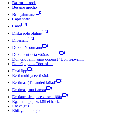
Baarmani rock
Besame mucho
Briti jahimarss
Capri saarel
Carol
Disku pole oluline
Diversant
Doktor Noormann
Dokumentideta võõras linnas
Don Giovanni aaria ooperist "Don Giovanni"
Don Quijote - Tõotuslaul
Eesti lipp
Eesti muld ja eesti süda
Eestimaa (Tuhanded külad)
Eestimaa, mu isamaa
Eestlane olen ja eestlaseks jään
Ega mina papiks küll ei hakka
Ehavalgus
Ehitage rahukojad