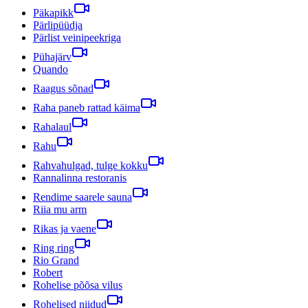
Päkapikk
Pärlipüüdja
Pärlist veinipeekriga
Pühajärv
Quando
Raagus sõnad
Raha paneb rattad käima
Rahalaul
Rahu
Rahvahulgad, tulge kokku
Rannalinna restoranis
Rendime saarele sauna
Riia mu arm
Rikas ja vaene
Ring ring
Rio Grand
Robert
Rohelise põõsa vilus
Rohelised niidud