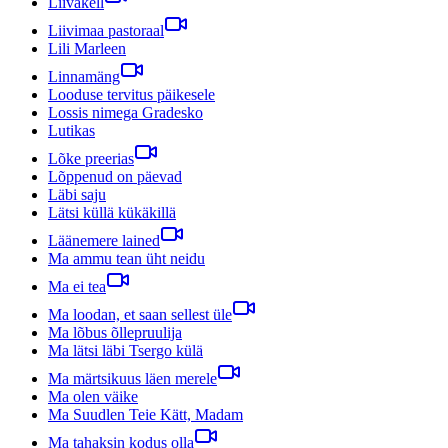
Liivakell
Liivimaa pastoraal
Lili Marleen
Linnamäng
Looduse tervitus päikesele
Lossis nimega Gradesko
Lutikas
Lõke preerias
Lõppenud on päevad
Läbi saju
Lätsi küllä kükäkillä
Läänemere lained
Ma ammu tean üht neidu
Ma ei tea
Ma loodan, et saan sellest üle
Ma lõbus õllepruulija
Ma lätsi läbi Tsergo külä
Ma märtsikuus läen merele
Ma olen väike
Ma Suudlen Teie Kätt, Madam
Ma tahaksin kodus olla