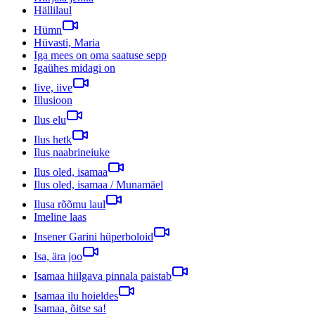
Hällilaul
Hümn
Hüvasti, Maria
Iga mees on oma saatuse sepp
Igaühes midagi on
Iive, iive
Illusioon
Ilus elu
Ilus hetk
Ilus naabrineiuke
Ilus oled, isamaa
Ilus oled, isamaa / Munamäel
Ilusa rõõmu laul
Imeline laas
Insener Garini hüperboloid
Isa, ära joo
Isamaa hiilgava pinnala paistab
Isamaa ilu hoieldes
Isamaa, õitse sa!