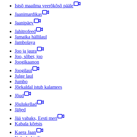
Istsõ maailma veerõkõsõ pääle
Jaanimardikas
Jaanipäev
Jahitrofeed
Jamaika hällilaul
Jambolaya
Joo ja jaura
Joo, sõber, joo
Joogikaanon
Joogilaul
Julge laul
Jumbo
Jõekaldal istub kalamees
Jõud
Jõulukellad
Jäljed
Jää vabaks, Eesti meri
Kabala kõrtsis
Kaera Jaan