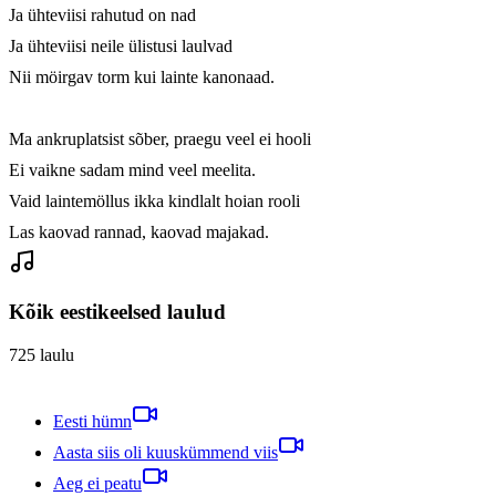
Ja ühteviisi rahutud on nad

Ja ühteviisi neile ülistusi laulvad

Nii möirgav torm kui lainte kanonaad.

Ma ankruplatsist sõber, praegu veel ei hooli

Ei vaikne sadam mind veel meelita.

Vaid laintemöllus ikka kindlalt hoian rooli

Las kaovad rannad, kaovad majakad.
Kõik eestikeelsed laulud
725
laulu
Eesti hümn
Aasta siis oli kuuskümmend viis
Aeg ei peatu