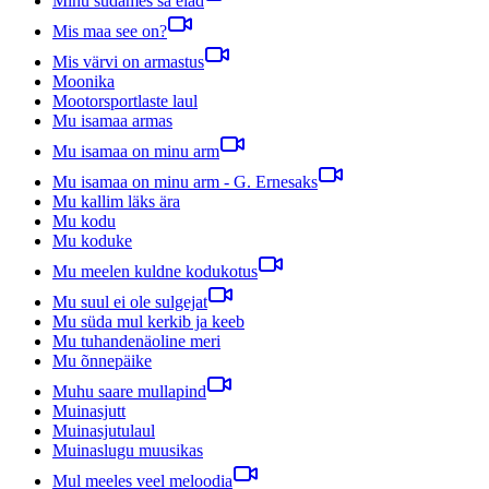
Minu südames sa elad
Mis maa see on?
Mis värvi on armastus
Moonika
Mootorsportlaste laul
Mu isamaa armas
Mu isamaa on minu arm
Mu isamaa on minu arm - G. Ernesaks
Mu kallim läks ära
Mu kodu
Mu koduke
Mu meelen kuldne kodukotus
Mu suul ei ole sulgejat
Mu süda mul kerkib ja keeb
Mu tuhandenäoline meri
Mu õnnepäike
Muhu saare mullapind
Muinasjutt
Muinasjutulaul
Muinaslugu muusikas
Mul meeles veel meloodia