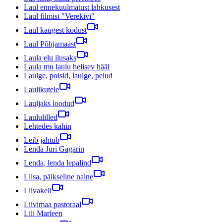
Laul ennekuulmatust lahkusest
Laul filmist "Verekivi"
Laul kaugest kodust
Laul Põhjamaast
Laula elu ilusaks
Laula mu laulu helisev hääl
Laulge, poisid, laulge, peiud
Laulikutele
Lauljaks loodud
Laululilled
Lehtedes kahin
Leib jahtub
Lenda Juri Gagarin
Lenda, lenda lepalind
Liisa, päikseline naine
Liivakell
Liivimaa pastoraal
Lili Marleen