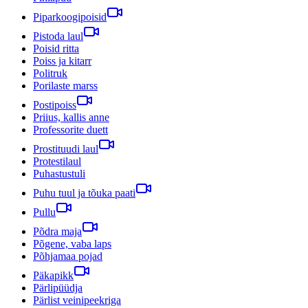
Piparkoogipoisid
Pistoda laul
Poisid ritta
Poiss ja kitarr
Politruk
Porilaste marss
Postipoiss
Priius, kallis anne
Professorite duett
Prostituudi laul
Protestilaul
Puhastustuli
Puhu tuul ja tõuka paati
Pullu
Põdra maja
Põgene, vaba laps
Põhjamaa pojad
Päkapikk
Pärlipüüdja
Pärlist veinipeekriga