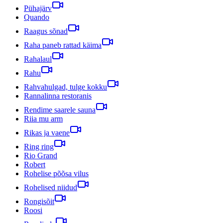
Pühajärv
Quando
Raagus sõnad
Raha paneb rattad käima
Rahalaul
Rahu
Rahvahulgad, tulge kokku
Rannalinna restoranis
Rendime saarele sauna
Riia mu arm
Rikas ja vaene
Ring ring
Rio Grand
Robert
Rohelise põõsa vilus
Rohelised niidud
Rongisõit
Roosi