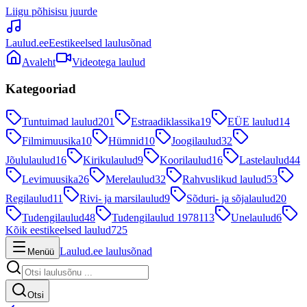
Liigu põhisisu juurde
Laulud.ee
Eestikeelsed laulusõnad
Avaleht
Videotega laulud
Kategooriad
Tuntuimad laulud
201
Estraadiklassika
19
EÜE laulud
14
Filmimuusika
10
Hümnid
10
Joogilaulud
32
Jõululaulud
16
Kirikulaulud
9
Koorilaulud
16
Lastelaulud
44
Levimuusika
26
Merelaulud
32
Rahvuslikud laulud
53
Regilaulud
11
Rivi- ja marsilaulud
9
Sõduri- ja sõjalaulud
20
Tudengilaulud
48
Tudengilaulud 1978
113
Unelaulud
6
Kõik eestikeelsed laulud
725
Laulud.ee laulusõnad
Menüü
Otsi