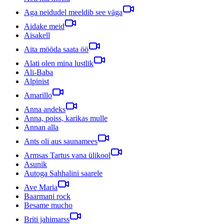
Aga neidudel meeldib see väga
Aidake meid
Aisakell
Aita mööda saata öö
Alati olen mina lustlik
Ali-Baba
Alpinist
Amarillo
Anna andeks
Anna, poiss, karikas mulle
Annan alla
Ants oli aus saunamees
Armsas Tartus vana ülikool
Asunik
Autoga Sahhalini saarele
Ave Maria
Baarmani rock
Besame mucho
Briti jahimarss