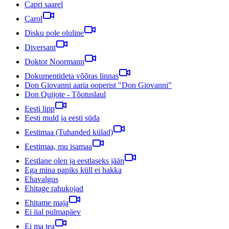
Capri saarel
Carol
Disku pole oluline
Diversant
Doktor Noormann
Dokumentideta võõras linnas
Don Giovanni aaria ooperist "Don Giovanni"
Don Quijote - Tõotuslaul
Eesti lipp
Eesti muld ja eesti süda
Eestimaa (Tuhanded külad)
Eestimaa, mu isamaa
Eestlane olen ja eestlaseks jään
Ega mina papiks küll ei hakka
Ehavalgus
Ehitage rahukojad
Ehitame maja
Ei iial pulmapäev
Ei ma tea