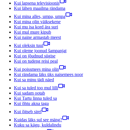
Kui lapsena televisioonis
Kui lähen maailma rändama
Kui mina alles, umpa, umpa
Kui mina olin väiksekene
Kui mu isa kord ära suri
Kui mul mure kipub
Kui naine armastab meest
Kui oleksin tuul
Kui oleme joonud šampanjat
Kui on jõudnud sügise
Kui on tudeng reisi peal
Kui poissmees mina olin
Kui rändama läks üks naisemees noor
Kui sa minu tädi näed
Kui sa tuled too mul lilli
Kui sadam ootab
Kui Tartu linna tuled sa
Kui õhtu akna taga
Kui õitseb sirel
Kuidas läks sul see mäng?
Kuku sa kägu, kuldalindu