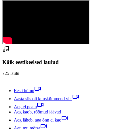
Kõik eestikeelsed laulud
725
laulu
Eesti hümn
Aasta siis oli kuuskümmend viis
Aeg ei peatu
Aeg kaob, rõõmud jäävad
Aeg läheb, aga õnn ei kao
Aeti mu mõtsa