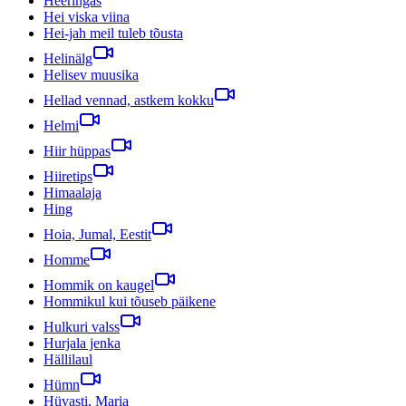
Heeringas
Hei viska viina
Hei-jah meil tuleb tõusta
Helinälg
Helisev muusika
Hellad vennad, astkem kokku
Helmi
Hiir hüppas
Hiiretips
Himaalaja
Hing
Hoia, Jumal, Eestit
Homme
Hommik on kaugel
Hommikul kui tõuseb päikene
Hulkuri valss
Hurjala jenka
Hällilaul
Hümn
Hüvasti, Maria