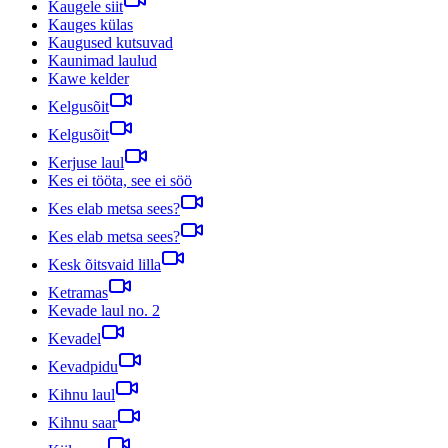
Kaugele siit
Kauges külas
Kaugused kutsuvad
Kaunimad laulud
Kawe kelder
Kelgusõit
Kelgusõit
Kerjuse laul
Kes ei tööta, see ei söö
Kes elab metsa sees?
Kes elab metsa sees?
Kesk õitsvaid lilla
Ketramas
Kevade laul no. 2
Kevadel
Kevadpidu
Kihnu laul
Kihnu saar