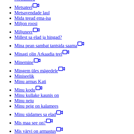
Metsateel
Metsavendade laul
Mida teead ema-isa
Miljon roosi
Miljuneer
Millest sa elad ja hingad?
Mina pean sambat tantsida saama
Minagi olin Arkaadia teel
Minemine
Mingem üles mägedele
Miniseelik
Minu armas Kati
Minu kodu
Minu kullake kaunis on
Minu neiu
Minu peig on kalamees
Minu südames sa elad
Mis maa see on?
Mis värvi on armastus