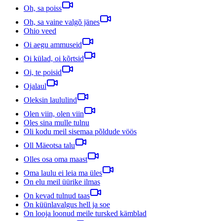
Oh, sa poiss
Oh, sa vaine valgõ jänes
Ohio veed
Oi aegu ammuseid
Oi külad, oi kõrtsid
Oi, te poisid
Ojalaul
Oleksin laululind
Olen viin, olen viin
Oles sina mulle tulnu
Oli kodu meil sisemaa põldude vöös
Oll Mäeotsa talu
Olles osa oma maast
Oma laulu ei leia ma üles
On elu meil üürike ilmas
On kevad tulnud taas
On küünlavalgus hell ja soe
On looja loonud meile tursked kämblad