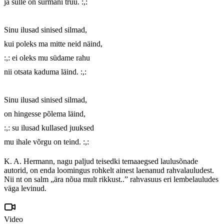
ja sulle on surmani truu. :,:

Sinu ilusad sinised silmad,

kui poleks ma mitte neid näind,

:,: ei oleks mu südame rahu

nii otsata kaduma läind. :,:

Sinu ilusad sinised silmad,

on hingesse põlema läind,

:,: su ilusad kullased juuksed

mu ihale võrgu on teind. :,:
K. A. Hermann, nagu paljud teisedki temaaegsed laulusõnade
autorid, on enda loomingus rohkelt ainest laenanud rahvalauludest.
Nii nt on salm „ära nõua mult rikkust..” rahvasuus eri lembelauludes
väga levinud.
Video