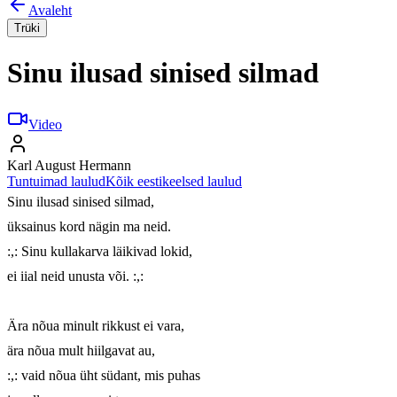
Avaleht
Trüki
Sinu ilusad sinised silmad
Video
Karl August Hermann
Tuntuimad laulud
Kõik eestikeelsed laulud
Sinu ilusad sinised silmad,

üksainus kord nägin ma neid.

:,: Sinu kullakarva läikivad lokid,

ei iial neid unusta või. :,:

Ära nõua minult rikkust ei vara,

ära nõua mult hiilgavat au,

:,: vaid nõua üht südant, mis puhas
