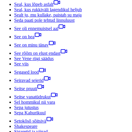
Seal, kus lõpeb asfalt
Seal, kus rukkiväli lagendikul heljub
Sealt ju, mu kullake, paistab su maja
Seda paati pole tehtud linnuluust
See oli ennemuistsel aal
See on hea
See on minu tänav
See rõõm on elust endast
See Vene riigi säädus
See viis
Segased lood
Seiravad seierid
Seitse pruuti
Seitse vanatüdrukut
Sel hommikul nii vara
Sepa jutustus
Sepa Kahurikuul
Setokõsõ sõitsivä
Shakespeare
Sigaretid ja viinad