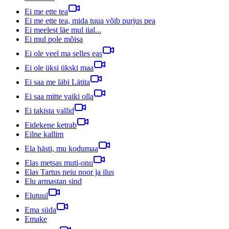
Ei me ette tea
Ei me ette tea, mida tuua võib purjus pea
Ei meelest läe mul iial...
Ei mul pole mõisa
Ei ole veel ma selles eas
Ei ole üksi ükski maa
Ei saa me läbi Lätita
Ei saa mitte vaiki olla
Ei takista vallid
Eidekene ketrab
Eilne kallim
Ela hästi, mu kodumaa
Elas metsas muti-onu
Elas Tartus neiu noor ja ilus
Elu armastan sind
Elutuul
Ema süda
Emake