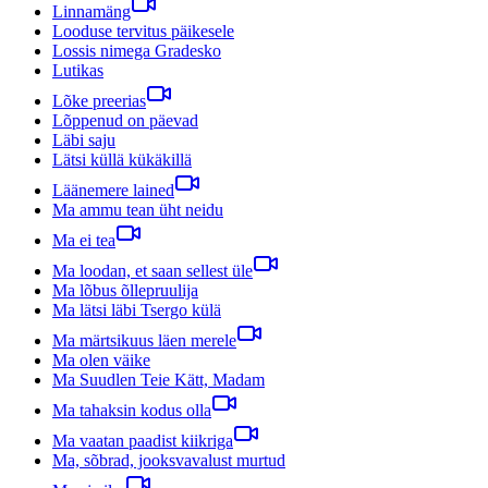
Linnamäng
Looduse tervitus päikesele
Lossis nimega Gradesko
Lutikas
Lõke preerias
Lõppenud on päevad
Läbi saju
Lätsi küllä kükäkillä
Läänemere lained
Ma ammu tean üht neidu
Ma ei tea
Ma loodan, et saan sellest üle
Ma lõbus õllepruulija
Ma lätsi läbi Tsergo külä
Ma märtsikuus läen merele
Ma olen väike
Ma Suudlen Teie Kätt, Madam
Ma tahaksin kodus olla
Ma vaatan paadist kiikriga
Ma, sõbrad, jooksvavalust murtud