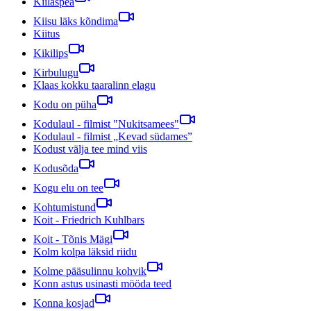
Kiilaspea
Kiisu läks kõndima
Kiitus
Kikilips
Kirbulugu
Klaas kokku taaralinn elagu
Kodu on püha
Kodulaul - filmist "Nukitsamees"
Kodulaul - filmist „Kevad südames”
Kodust välja tee mind viis
Kodusõda
Kogu elu on tee
Kohtumistund
Koit - Friedrich Kuhlbars
Koit - Tõnis Mägi
Kolm kolpa läksid riidu
Kolme pääsulinnu kohvik
Konn astus usinasti mööda teed
Konna kosjad