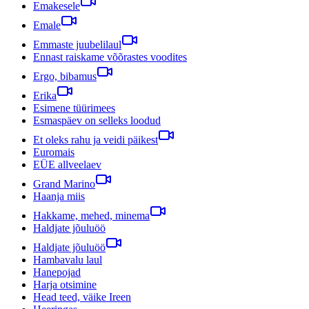
Emakesele
Emale
Emmaste juubelilaul
Ennast raiskame võõrastes voodites
Ergo, bibamus
Erika
Esimene tüürimees
Esmaspäev on selleks loodud
Et oleks rahu ja veidi päikest
Euromais
EÜE allveelaev
Grand Marino
Haanja miis
Hakkame, mehed, minema
Haldjate jõuluöö
Haldjate jõuluöö
Hambavalu laul
Hanepojad
Harja otsimine
Head teed, väike Ireen