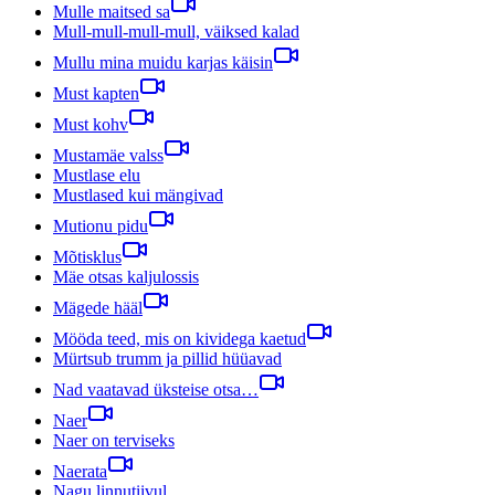
Mulle maitsed sa
Mull-mull-mull-mull, väiksed kalad
Mullu mina muidu karjas käisin
Must kapten
Must kohv
Mustamäe valss
Mustlase elu
Mustlased kui mängivad
Mutionu pidu
Mõtisklus
Mäe otsas kaljulossis
Mägede hääl
Mööda teed, mis on kividega kaetud
Mürtsub trumm ja pillid hüüavad
Nad vaatavad üksteise otsa…
Naer
Naer on terviseks
Naerata
Nagu linnutiivul