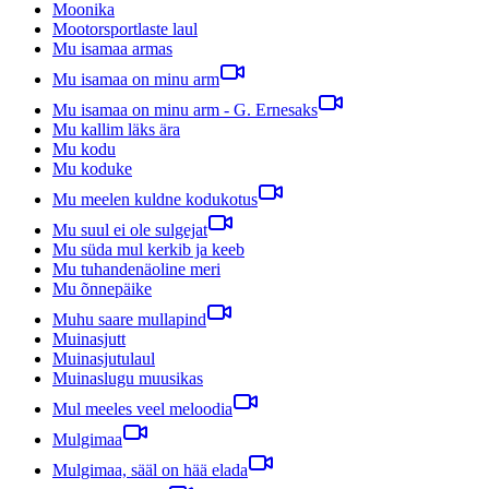
Moonika
Mootorsportlaste laul
Mu isamaa armas
Mu isamaa on minu arm
Mu isamaa on minu arm - G. Ernesaks
Mu kallim läks ära
Mu kodu
Mu koduke
Mu meelen kuldne kodukotus
Mu suul ei ole sulgejat
Mu süda mul kerkib ja keeb
Mu tuhandenäoline meri
Mu õnnepäike
Muhu saare mullapind
Muinasjutt
Muinasjutulaul
Muinaslugu muusikas
Mul meeles veel meloodia
Mulgimaa
Mulgimaa, sääl on hää elada