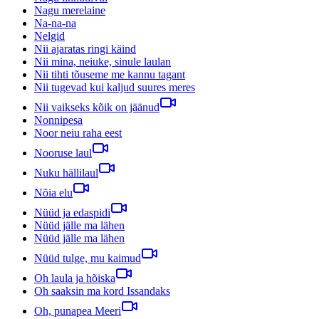
Nagu merelaine
Na-na-na
Nelgid
Nii ajaratas ringi käind
Nii mina, neiuke, sinule laulan
Nii tihti tõuseme me kannu tagant
Nii tugevad kui kaljud suures meres
Nii vaikseks kõik on jäänud
Nonnipesa
Noor neiu raha eest
Nooruse laul
Nuku hällilaul
Nõia elu
Nüüd ja edaspidi
Nüüd jälle ma lähen
Nüüd jälle ma lähen
Nüüd tulge, mu kaimud
Oh laula ja hõiska
Oh saaksin ma kord Issandaks
Oh, punapea Meeri