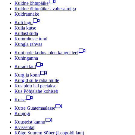
Kuldne õhtupäike
Kuldne õhtupäike - vahesalmiga
Kuldrannake
Kuli lugu
Kulla kutse
Kullast süda
Kummituste tund
Kungla rahvas
Kuni pole kodus, olen kaugel teel
Kuninganna
Kuradi laul
Kurg ja konn
Kurgid sulle raha mulle
Kus pidu iial peetakse
Kus Põhjalahe kohiseb
Kutse
Kutse Guatemaalasse
Kuujõgi
Kuusteist kannu
Kvissental
Kõige Suurem Sõber (Leopoldi laul)