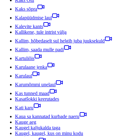
Kaks Otti
Kaks sõpra
Kalapüüdmise laul
Kalevite kants
Kallikene, tule intrist välja
Kallim, hõbedaselt sul helgib juba juuksekuld
Kallim, saada mulle padi
Kartuliõis
Karulaane jenka
Karulaul
Karumõmmi unelaul
Kas tunned maad
Kasatšokki keerutades
Kati karu
Kaua sa kannatad kurbade naeru
Kauge aeg
Kaugel kaljukalda taga
Kaugel, kaugel, kus on minu kodu