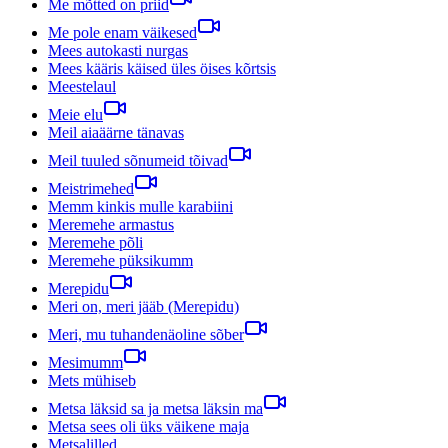
Me mõtted on priid
Me pole enam väikesed
Mees autokasti nurgas
Mees kääris käised üles öises kõrtsis
Meestelaul
Meie elu
Meil aiaäärne tänavas
Meil tuuled sõnumeid tõivad
Meistrimehed
Memm kinkis mulle karabiini
Meremehe armastus
Meremehe põli
Meremehe püksikumm
Merepidu
Meri on, meri jääb (Merepidu)
Meri, mu tuhandenäoline sõber
Mesimumm
Mets mühiseb
Metsa läksid sa ja metsa läksin ma
Metsa sees oli üks väikene maja
Metsalilled