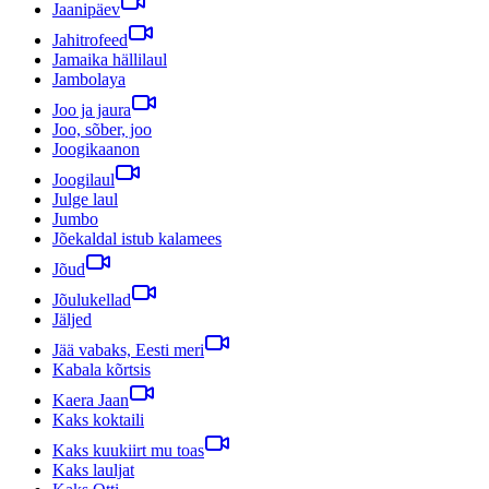
Jaanipäev
Jahitrofeed
Jamaika hällilaul
Jambolaya
Joo ja jaura
Joo, sõber, joo
Joogikaanon
Joogilaul
Julge laul
Jumbo
Jõekaldal istub kalamees
Jõud
Jõulukellad
Jäljed
Jää vabaks, Eesti meri
Kabala kõrtsis
Kaera Jaan
Kaks koktaili
Kaks kuukiirt mu toas
Kaks lauljat