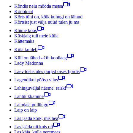
Kõndis neiu mööda metsa
Kõnõtraat
Kõrts tühi on, kõik kuhugi on läinud
Kõrtsist just välja nüüd tulen ju ma
Käime koos
Käskjalg tuli meie külla
Kättemaks
Küla kuuleb
Küll on tähed - Oh kooliaeg
Lady Madonna
Laev tõstis üles purjed öises fjordis
Lagendikul põõsa vilus
Lahinguväljal näeme, raisk!
Lahtilükkamine
Laimjala pullilugu
Laip on laip
Las jääda kõik, mis hea
Las jääda nii kuis oli
Las käia, kulla peremees