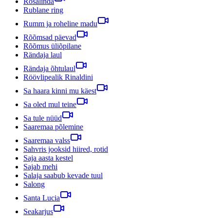
Rosalinda
Rublane ring
Rumm ja roheline madu
Rõõmsad päevad
Rõõmus üliõpilane
Rändaja laul
Rändaja õhtulaul
Röövlipealik Rinaldini
Sa haara kinni mu käest
Sa oled mul teine
Sa tule nüüd
Saaremaa põlemine
Saaremaa valss
Sahvris jooksid hiired, rotid
Saja aasta kestel
Sajab mehi
Salaja saabub kevade tuul
Salong
Santa Lucia
Seakarjus