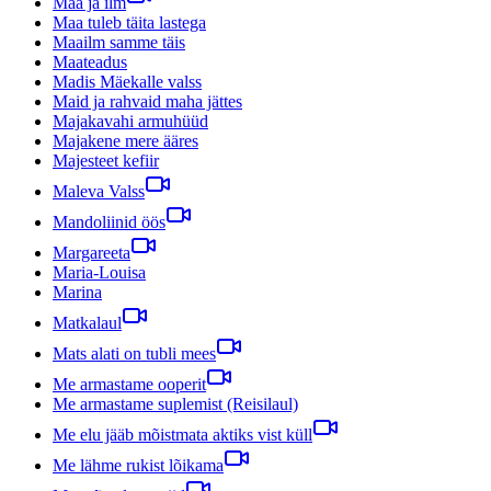
Maa ja ilm
Maa tuleb täita lastega
Maailm samme täis
Maateadus
Madis Mäekalle valss
Maid ja rahvaid maha jättes
Majakavahi armuhüüd
Majakene mere ääres
Majesteet kefiir
Maleva Valss
Mandoliinid öös
Margareeta
Maria-Louisa
Marina
Matkalaul
Mats alati on tubli mees
Me armastame ooperit
Me armastame suplemist (Reisilaul)
Me elu jääb mõistmata aktiks vist küll
Me lähme rukist lõikama