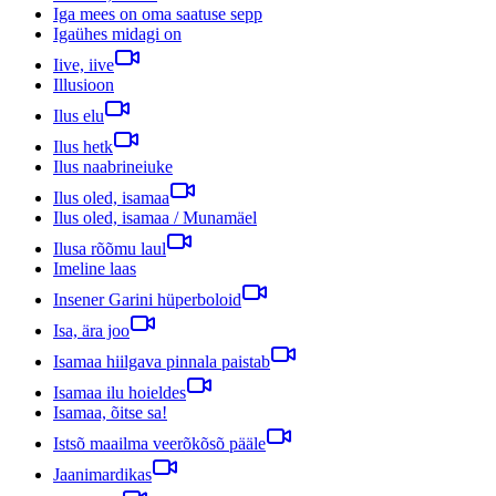
Iga mees on oma saatuse sepp
Igaühes midagi on
Iive, iive
Illusioon
Ilus elu
Ilus hetk
Ilus naabrineiuke
Ilus oled, isamaa
Ilus oled, isamaa / Munamäel
Ilusa rõõmu laul
Imeline laas
Insener Garini hüperboloid
Isa, ära joo
Isamaa hiilgava pinnala paistab
Isamaa ilu hoieldes
Isamaa, õitse sa!
Istsõ maailma veerõkõsõ pääle
Jaanimardikas