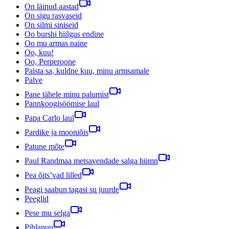
On läinud aastad
On sigu rasvaseid
On silmi siniseid
Oo burshi hiilgus endine
Oo mu armas naine
Oo, kuu!
Oo, Perperoone
Paista sa, kuldne kuu, minu armsamale
Palve
Pane tähele minu palumist
Pannkoogisöömise laul
Papa Carlo laul
Pardike ja mooniõis
Patune mõte
Paul Randmaa metsavendade salga hümn
Pea õits’vad lilled
Peagi saabun tagasi su juurde
Peeglid
Pese mu selga
Pihlapuu