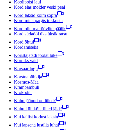
Koolipoisi laul
Kord elas mölder veski peal
Kord läksid kolm sõpra
Kord mina pargis tukkusin
Kord olin ma röövlite päälik
Kord südaööl üks üksik ratsu
Kord õhtul
Kordamiseks
Koristajatädi töölauluke
Korraks vaid
Korsaarilugu
Korstnapühkija
Kosmos-Maa
Krambambuli
Krokodill
Kuhu jäänud on lilled?
Kuhu küll kõik lilled jäid?
Kui kallist kodust läksin
Kui lapsena lustilla luhal