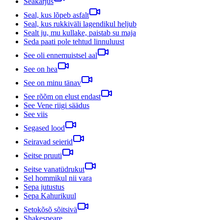
Seakarjus
Seal, kus lõpeb asfalt
Seal, kus rukkiväli lagendikul heljub
Sealt ju, mu kullake, paistab su maja
Seda paati pole tehtud linnuluust
See oli ennemuistsel aal
See on hea
See on minu tänav
See rõõm on elust endast
See Vene riigi säädus
See viis
Segased lood
Seiravad seierid
Seitse pruuti
Seitse vanatüdrukut
Sel hommikul nii vara
Sepa jutustus
Sepa Kahurikuul
Setokõsõ sõitsivä
Shakespeare