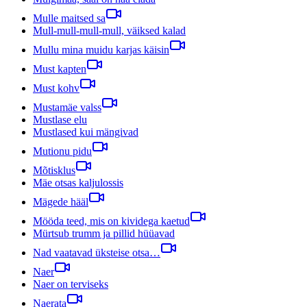
Mulle maitsed sa
Mull-mull-mull-mull, väiksed kalad
Mullu mina muidu karjas käisin
Must kapten
Must kohv
Mustamäe valss
Mustlase elu
Mustlased kui mängivad
Mutionu pidu
Mõtisklus
Mäe otsas kaljulossis
Mägede hääl
Mööda teed, mis on kividega kaetud
Mürtsub trumm ja pillid hüüavad
Nad vaatavad üksteise otsa…
Naer
Naer on terviseks
Naerata