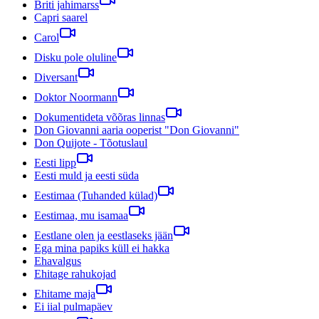
Briti jahimarss
Capri saarel
Carol
Disku pole oluline
Diversant
Doktor Noormann
Dokumentideta võõras linnas
Don Giovanni aaria ooperist "Don Giovanni"
Don Quijote - Tõotuslaul
Eesti lipp
Eesti muld ja eesti süda
Eestimaa (Tuhanded külad)
Eestimaa, mu isamaa
Eestlane olen ja eestlaseks jään
Ega mina papiks küll ei hakka
Ehavalgus
Ehitage rahukojad
Ehitame maja
Ei iial pulmapäev