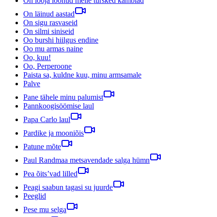
On looja loonud meile tursked kämblad
On läinud aastad
On sigu rasvaseid
On silmi siniseid
Oo burshi hiilgus endine
Oo mu armas naine
Oo, kuu!
Oo, Perperoone
Paista sa, kuldne kuu, minu armsamale
Palve
Pane tähele minu palumist
Pannkoogisöömise laul
Papa Carlo laul
Pardike ja mooniõis
Patune mõte
Paul Randmaa metsavendade salga hümn
Pea õits’vad lilled
Peagi saabun tagasi su juurde
Peeglid
Pese mu selga