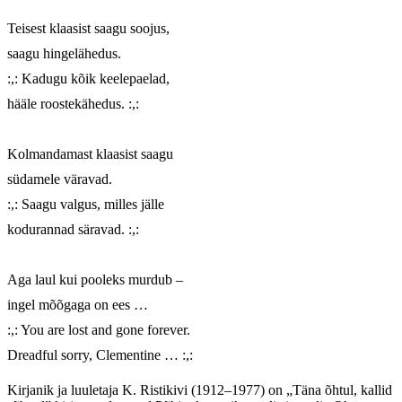
Teisest klaasist saagu soojus,

saagu hingelähedus.

:,: Kadugu kõik keelepaelad,

hääle roostekähedus. :,:

Kolmandamast klaasist saagu

südamele väravad.

:,: Saagu valgus, milles jälle

kodurannad säravad. :,:

Aga laul kui pooleks murdub –

ingel mõõgaga on ees …

:,: You are lost and gone forever.

Dreadful sorry, Clementine … :,:
Kirjanik ja luuletaja K. Ristikivi (1912–1977) on „Täna õhtul, kallid