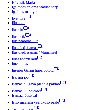
Hüvasti, Maria
Iga mees on oma saatuse sepp
Igaühes midagi on
Iive, iive
Illusioon
Ilus elu
Ilus hetk
Ilus naabrineiuke
Ilus oled, isamaa
Ilus oled, isamaa / Munamäel
Ilusa rõõmu laul
Imeline laas
Insener Garini hüperboloid
Isa, ära joo
Isamaa hiilgava pinnala paistab
Isamaa ilu hoieldes
Isamaa, õitse sa!
Istsõ maailma veerõkõsõ pääle
Jaanimardikas