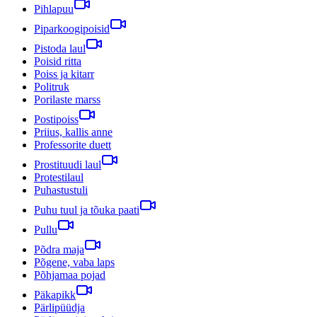
Pihlapuu
Piparkoogipoisid
Pistoda laul
Poisid ritta
Poiss ja kitarr
Politruk
Porilaste marss
Postipoiss
Priius, kallis anne
Professorite duett
Prostituudi laul
Protestilaul
Puhastustuli
Puhu tuul ja tõuka paati
Pullu
Põdra maja
Põgene, vaba laps
Põhjamaa pojad
Päkapikk
Pärlipüüdja