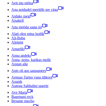
Aeti mu mõtsa
Aga neidudel meeldib see väga
Aidake meid
Aisakell
Aita mööda saata öö
Alati olen mina lustlik
Ali-Baba
Alpinist
Amarillo
Anna andeks
Anna, poiss, karikas mulle
Annan alla
Ants oli aus saunamees
Armsas Tartus vana ülikool
Asunik
Autoga Sahhalini saarele
Ave Maria
Baarmani rock
Besame mucho