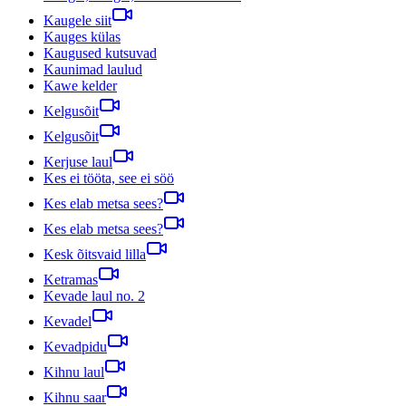
Kaugele siit
Kauges külas
Kaugused kutsuvad
Kaunimad laulud
Kawe kelder
Kelgusõit
Kelgusõit
Kerjuse laul
Kes ei tööta, see ei söö
Kes elab metsa sees?
Kes elab metsa sees?
Kesk õitsvaid lilla
Ketramas
Kevade laul no. 2
Kevadel
Kevadpidu
Kihnu laul
Kihnu saar