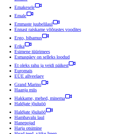
Emakesele
Emale
Emmaste juubelilaul
Ennast raiskame võõrastes voodites
Ergo, bibamus
Erika
Esimene tüürimees
Esmaspäev on selleks loodud
Et oleks rahu ja veidi päikest
Euromais
EÜE allveelaev
Grand Marino
Haanja miis
Hakkame, mehed, minema
Haldjate jõuluöö
Haldjate jõuluöö
Hambavalu laul
Hanepojad
Harja otsimine
Head teed, väike Ireen