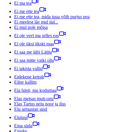
Ei ma tea
Ei me ette tea
Ei me ette tea, mida tuua võib purjus pea
Ei meelest läe mul iial...
Ei mul pole mõisa
Ei ole veel ma selles eas
Ei ole üksi ükski maa
Ei saa me läbi Lätita
Ei saa mitte vaiki olla
Ei takista vallid
Eidekene ketrab
Eilne kallim
Ela hästi, mu kodumaa
Elas metsas muti-onu
Elas Tartus neiu noor ja ilus
Elu armastan sind
Elutuul
Ema süda
Emake