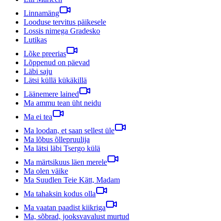
Linnamäng
Looduse tervitus päikesele
Lossis nimega Gradesko
Lutikas
Lõke preerias
Lõppenud on päevad
Läbi saju
Lätsi küllä kükäkillä
Läänemere lained
Ma ammu tean üht neidu
Ma ei tea
Ma loodan, et saan sellest üle
Ma lõbus õllepruulija
Ma lätsi läbi Tsergo külä
Ma märtsikuus läen merele
Ma olen väike
Ma Suudlen Teie Kätt, Madam
Ma tahaksin kodus olla
Ma vaatan paadist kiikriga
Ma, sõbrad, jooksvavalust murtud