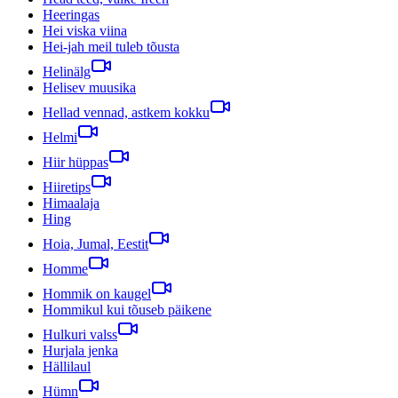
Heeringas
Hei viska viina
Hei-jah meil tuleb tõusta
Helinälg
Helisev muusika
Hellad vennad, astkem kokku
Helmi
Hiir hüppas
Hiiretips
Himaalaja
Hing
Hoia, Jumal, Eestit
Homme
Hommik on kaugel
Hommikul kui tõuseb päikene
Hulkuri valss
Hurjala jenka
Hällilaul
Hümn