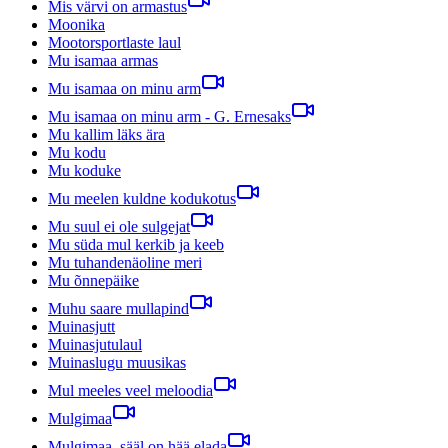
Mis värvi on armastus
Moonika
Mootorsportlaste laul
Mu isamaa armas
Mu isamaa on minu arm
Mu isamaa on minu arm - G. Ernesaks
Mu kallim läks ära
Mu kodu
Mu koduke
Mu meelen kuldne kodukotus
Mu suul ei ole sulgejat
Mu süda mul kerkib ja keeb
Mu tuhandenäoline meri
Mu õnnepäike
Muhu saare mullapind
Muinasjutt
Muinasjutulaul
Muinaslugu muusikas
Mul meeles veel meloodia
Mulgimaa
Mulgimaa, sääl on hää elada