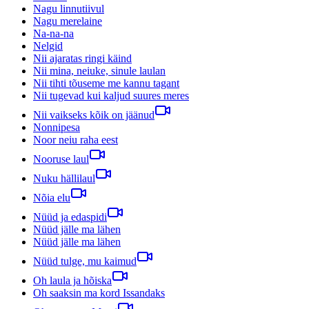
Nagu linnutiivul
Nagu merelaine
Na-na-na
Nelgid
Nii ajaratas ringi käind
Nii mina, neiuke, sinule laulan
Nii tihti tõuseme me kannu tagant
Nii tugevad kui kaljud suures meres
Nii vaikseks kõik on jäänud
Nonnipesa
Noor neiu raha eest
Nooruse laul
Nuku hällilaul
Nõia elu
Nüüd ja edaspidi
Nüüd jälle ma lähen
Nüüd jälle ma lähen
Nüüd tulge, mu kaimud
Oh laula ja hõiska
Oh saaksin ma kord Issandaks