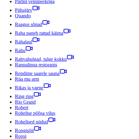
Pärlist veinipeekriga
Pühajärv
Quando
Raagus sõnad
Raha paneb rattad käima
Rahalaul
Rahu
Rahvahulgad, tulge kokku
Rannalinna restoranis
Rendime saarele sauna
Riia mu arm
Rikas ja vaene
Ring ring
Rio Grand
Robert
Rohelise põõsa vilus
Rohelised niidud
Rongisõit
Roosi