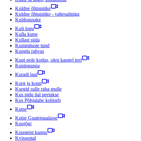
Kuldne õhtupäike
Kuldne õhtupäike - vahesalmiga
Kuldrannake
Kuli lugu
Kulla kutse
Kullast süda
Kummituste tund
Kungla rahvas
Kuni pole kodus, olen kaugel teel
Kuninganna
Kuradi laul
Kurg ja konn
Kurgid sulle raha mulle
Kus pidu iial peetakse
Kus Põhjalahe kohiseb
Kutse
Kutse Guatemaalasse
Kuujõgi
Kuusteist kannu
Kvissental