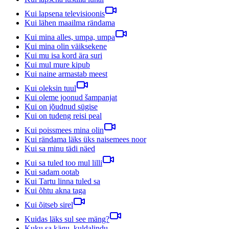
Kui lapsena televisioonis
Kui lähen maailma rändama
Kui mina alles, umpa, umpa
Kui mina olin väiksekene
Kui mu isa kord ära suri
Kui mul mure kipub
Kui naine armastab meest
Kui oleksin tuul
Kui oleme joonud šampanjat
Kui on jõudnud sügise
Kui on tudeng reisi peal
Kui poissmees mina olin
Kui rändama läks üks naisemees noor
Kui sa minu tädi näed
Kui sa tuled too mul lilli
Kui sadam ootab
Kui Tartu linna tuled sa
Kui õhtu akna taga
Kui õitseb sirel
Kuidas läks sul see mäng?
Kuku sa kägu, kuldalindu