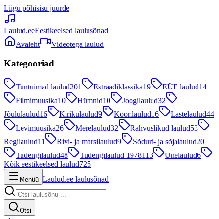
Liigu põhisisu juurde
Laulud.ee
Eestikeelsed laulusõnad
Avaleht
Videotega laulud
Kategooriad
Tuntuimad laulud
201
Estraadiklassika
19
EÜE laulud
14
Filmimuusika
10
Hümnid
10
Joogilaulud
32
Jõululaulud
16
Kirikulaulud
9
Koorilaulud
16
Lastelaulud
44
Levimuusika
26
Merelaulud
32
Rahvuslikud laulud
53
Regilaulud
11
Rivi- ja marsilaulud
9
Sõduri- ja sõjalaulud
20
Tudengilaulud
48
Tudengilaulud 1978
113
Unelaulud
6
Kõik eestikeelsed laulud
725
Laulud.ee laulusõnad
Menüü
Otsi