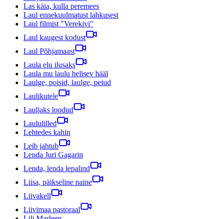
Las käia, kulla peremees
Laul ennekuulmatust lahkusest
Laul filmist "Verekivi"
Laul kaugest kodust
Laul Põhjamaast
Laula elu ilusaks
Laula mu laulu helisev hääl
Laulge, poisid, laulge, peiud
Laulikutele
Lauljaks loodud
Laululilled
Lehtedes kahin
Leib jahtub
Lenda Juri Gagarin
Lenda, lenda lepalind
Liisa, päikseline naine
Liivakell
Liivimaa pastoraal
Lili Marleen