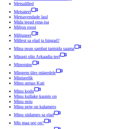
Metsalilled
Metsateel
Metsavendade laul
Mida teead ema-isa
Miljon roosi
Miljuneer
Millest sa elad ja hingad?
Mina pean sambat tantsida saama
Minagi olin Arkaadia teel
Minemine
Mingem üles mägedele
Miniseelik
Minu armas Kati
Minu kodu
Minu kullake kaunis on
Minu neiu
Minu peig on kalamees
Minu südames sa elad
Mis maa see on?