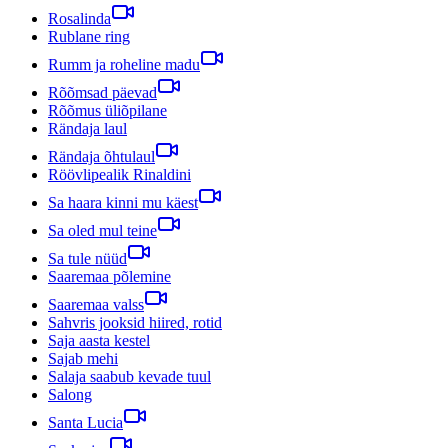
Rosalinda
Rublane ring
Rumm ja roheline madu
Rõõmsad päevad
Rõõmus üliõpilane
Rändaja laul
Rändaja õhtulaul
Röövlipealik Rinaldini
Sa haara kinni mu käest
Sa oled mul teine
Sa tule nüüd
Saaremaa põlemine
Saaremaa valss
Sahvris jooksid hiired, rotid
Saja aasta kestel
Sajab mehi
Salaja saabub kevade tuul
Salong
Santa Lucia