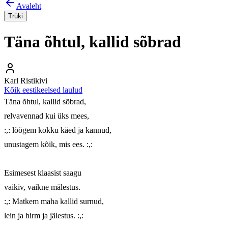
Avaleht
Trüki
Täna õhtul, kallid sõbrad
Karl Ristikivi
Kõik eestikeelsed laulud
Täna õhtul, kallid sõbrad,

relvavennad kui üks mees,

:,: löögem kokku käed ja kannud,

unustagem kõik, mis ees. :,:

Esimesest klaasist saagu

vaikiv, vaikne mälestus.

:,: Matkem maha kallid surnud,

lein ja hirm ja jälestus. :,:
