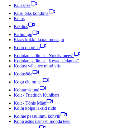
Kiilaspea
Kiisu läks kõndima
Kiitus
Kikilips
Kirbulugu
Klaas kokku taaralinn elagu
Kodu on püha
Kodulaul - filmist "Nukitsamees"
Kodulaul - filmist „Kevad südames”
Kodust välja tee mind viis
Kodusõda
Kogu elu on tee
Kohtumistund
Koit - Friedrich Kuhlbars
Koit - Tõnis Mägi
Kolm kolpa läksid riidu
Kolme pääsulinnu kohvik
Konn astus usinasti mööda teed