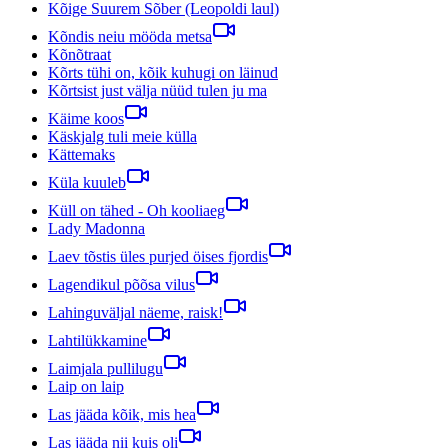
Kõige Suurem Sõber (Leopoldi laul)
Kõndis neiu mööda metsa
Kõnõtraat
Kõrts tühi on, kõik kuhugi on läinud
Kõrtsist just välja nüüd tulen ju ma
Käime koos
Käskjalg tuli meie külla
Kättemaks
Küla kuuleb
Küll on tähed - Oh kooliaeg
Lady Madonna
Laev tõstis üles purjed öises fjordis
Lagendikul põõsa vilus
Lahinguväljal näeme, raisk!
Lahtilükkamine
Laimjala pullilugu
Laip on laip
Las jääda kõik, mis hea
Las jääda nii kuis oli