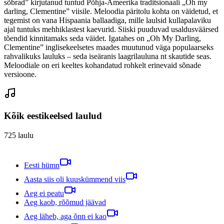
sõbrad” kirjutanud tuntud Põhja-Ameerika traditsionaali „Oh my
darling, Clementine” viisile. Meloodia päritolu kohta on väidetud, et
tegemist on vana Hispaania ballaadiga, mille laulsid kullapalaviku
ajal tuntuks mehhiklastest kaevurid. Siiski puuduvad usaldusväärsed
tõendid kinnitamaks seda väidet. Igatahes on „Oh My Darling,
Clementine” inglisekeelsetes maades muutunud väga populaarseks
rahvalikuks lauluks – seda iseäranis laagrilauluna nt skautide seas.
Meloodiale on eri keeltes kohandatud rohkelt erinevaid sõnade
versioone.
Kõik eestikeelsed laulud
725
laulu
Eesti hümn
Aasta siis oli kuuskümmend viis
Aeg ei peatu
Aeg kaob, rõõmud jäävad
Aeg läheb, aga õnn ei kao