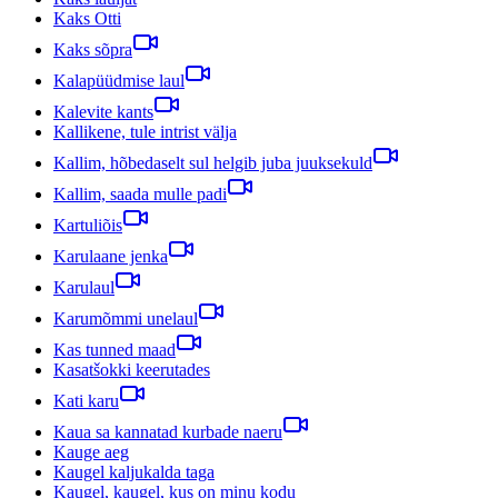
Kaks Otti
Kaks sõpra
Kalapüüdmise laul
Kalevite kants
Kallikene, tule intrist välja
Kallim, hõbedaselt sul helgib juba juuksekuld
Kallim, saada mulle padi
Kartuliõis
Karulaane jenka
Karulaul
Karumõmmi unelaul
Kas tunned maad
Kasatšokki keerutades
Kati karu
Kaua sa kannatad kurbade naeru
Kauge aeg
Kaugel kaljukalda taga
Kaugel, kaugel, kus on minu kodu