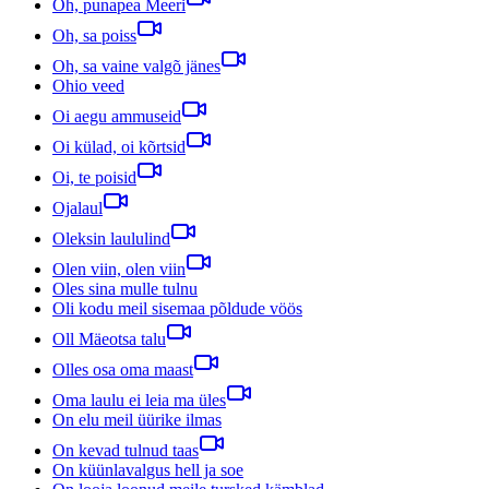
Oh, punapea Meeri
Oh, sa poiss
Oh, sa vaine valgõ jänes
Ohio veed
Oi aegu ammuseid
Oi külad, oi kõrtsid
Oi, te poisid
Ojalaul
Oleksin laululind
Olen viin, olen viin
Oles sina mulle tulnu
Oli kodu meil sisemaa põldude vöös
Oll Mäeotsa talu
Olles osa oma maast
Oma laulu ei leia ma üles
On elu meil üürike ilmas
On kevad tulnud taas
On küünlavalgus hell ja soe