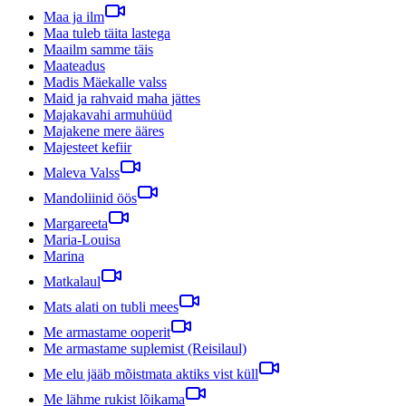
Maa ja ilm
Maa tuleb täita lastega
Maailm samme täis
Maateadus
Madis Mäekalle valss
Maid ja rahvaid maha jättes
Majakavahi armuhüüd
Majakene mere ääres
Majesteet kefiir
Maleva Valss
Mandoliinid öös
Margareeta
Maria-Louisa
Marina
Matkalaul
Mats alati on tubli mees
Me armastame ooperit
Me armastame suplemist (Reisilaul)
Me elu jääb mõistmata aktiks vist küll
Me lähme rukist lõikama