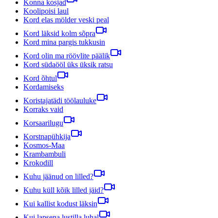
Konna kosjad
Koolipoisi laul
Kord elas mölder veski peal
Kord läksid kolm sõpra
Kord mina pargis tukkusin
Kord olin ma röövlite päälik
Kord südaööl üks üksik ratsu
Kord õhtul
Kordamiseks
Koristajatädi töölauluke
Korraks vaid
Korsaarilugu
Korstnapühkija
Kosmos-Maa
Krambambuli
Krokodill
Kuhu jäänud on lilled?
Kuhu küll kõik lilled jäid?
Kui kallist kodust läksin
Kui lapsena lustilla luhal