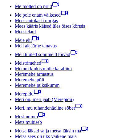
Me mõtted on priid
Me pole enam väikesed
Mees autokasti nurgas
Mees kääris käised üles öises kõrtsis
Meestelaul
Meie elu
Meil aiaäärne tänavas
Meil tuuled sõnumeid tõivad
Meistrimehed
Memm kinkis mulle karabiini
Meremehe armastus
Meremehe põli
Meremehe püksikumm
Merepidu
Meri on, meri jääb (Merepidu)
Meri, mu tuhandenäoline sõber
Mesimumm
Mets mühiseb
Metsa läksid sa ja metsa läksin ma
Metsa sees oli üks väikene maja