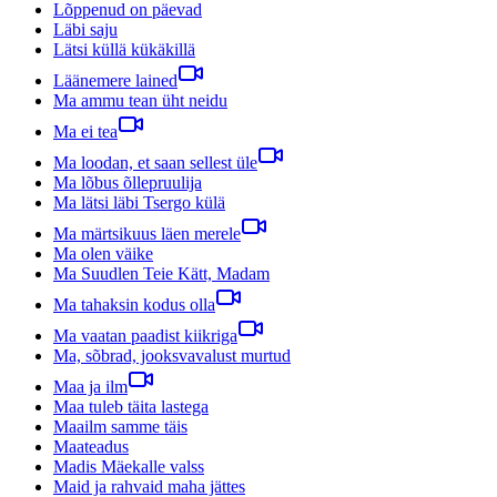
Lõppenud on päevad
Läbi saju
Lätsi küllä kükäkillä
Läänemere lained
Ma ammu tean üht neidu
Ma ei tea
Ma loodan, et saan sellest üle
Ma lõbus õllepruulija
Ma lätsi läbi Tsergo külä
Ma märtsikuus läen merele
Ma olen väike
Ma Suudlen Teie Kätt, Madam
Ma tahaksin kodus olla
Ma vaatan paadist kiikriga
Ma, sõbrad, jooksvavalust murtud
Maa ja ilm
Maa tuleb täita lastega
Maailm samme täis
Maateadus
Madis Mäekalle valss
Maid ja rahvaid maha jättes