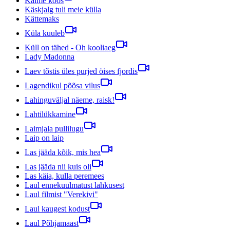
Käime koos
Käskjalg tuli meie külla
Kättemaks
Küla kuuleb
Küll on tähed - Oh kooliaeg
Lady Madonna
Laev tõstis üles purjed öises fjordis
Lagendikul põõsa vilus
Lahinguväljal näeme, raisk!
Lahtilükkamine
Laimjala pullilugu
Laip on laip
Las jääda kõik, mis hea
Las jääda nii kuis oli
Las käia, kulla peremees
Laul ennekuulmatust lahkusest
Laul filmist "Verekivi"
Laul kaugest kodust
Laul Põhjamaast