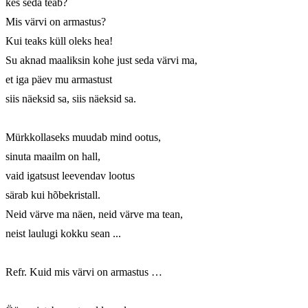
kes seda teab? 

Mis värvi on armastus? 

Kui teaks küll oleks hea!

Su aknad maaliksin kohe just seda värvi ma, 

et iga päev mu armastust 

siis näeksid sa, siis näeksid sa. 

Mürkkollaseks muudab mind ootus, 

sinuta maailm on hall, 

vaid igatsust leevendav lootus 

särab kui hõbekristall. 

Neid värve ma näen, neid värve ma tean, 

neist laulugi kokku sean ... 

Refr. Kuid mis värvi on armastus …
