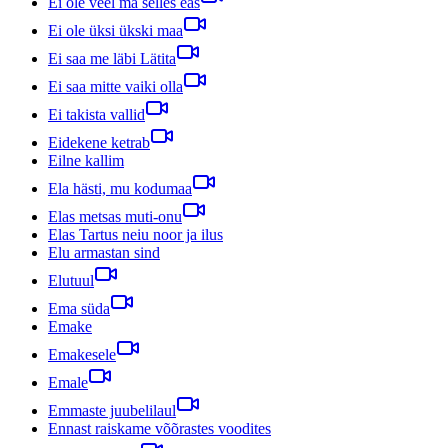
Ei ole veel ma selles eas
Ei ole üksi ükski maa
Ei saa me läbi Lätita
Ei saa mitte vaiki olla
Ei takista vallid
Eidekene ketrab
Eilne kallim
Ela hästi, mu kodumaa
Elas metsas muti-onu
Elas Tartus neiu noor ja ilus
Elu armastan sind
Elutuul
Ema süda
Emake
Emakesele
Emale
Emmaste juubelilaul
Ennast raiskame võõrastes voodites