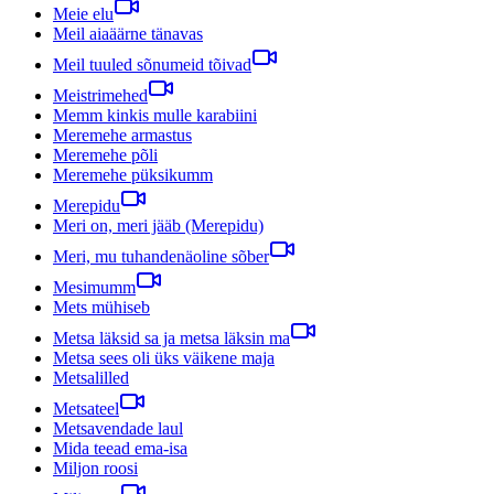
Meie elu
Meil aiaäärne tänavas
Meil tuuled sõnumeid tõivad
Meistrimehed
Memm kinkis mulle karabiini
Meremehe armastus
Meremehe põli
Meremehe püksikumm
Merepidu
Meri on, meri jääb (Merepidu)
Meri, mu tuhandenäoline sõber
Mesimumm
Mets mühiseb
Metsa läksid sa ja metsa läksin ma
Metsa sees oli üks väikene maja
Metsalilled
Metsateel
Metsavendade laul
Mida teead ema-isa
Miljon roosi