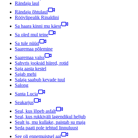
Rändaja laul
Rändaja õhtulaul
Röövlipealik Rinaldini
Sa haara kinni mu käest
Sa oled mul teine
Sa tule nüüd
Saaremaa põlemine
Saaremaa valss
Sahvris jooksid hiired, rotid
Saja aasta kestel
Sajab mehi
Salaja saabub kevade tuul
Salong
Santa Lucia
Seakarjus
Seal, kus lõpeb asfalt
Seal, kus rukkiväli lagendikul heljub
Sealt ju, mu kullake, paistab su maja
Seda paati pole tehtud linnuluust
See oli ennemuistsel aal