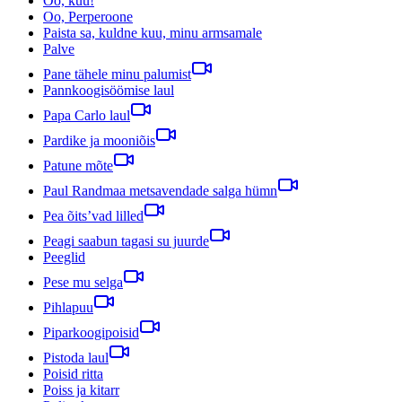
Oo, kuu!
Oo, Perperoone
Paista sa, kuldne kuu, minu armsamale
Palve
Pane tähele minu palumist
Pannkoogisöömise laul
Papa Carlo laul
Pardike ja mooniõis
Patune mõte
Paul Randmaa metsavendade salga hümn
Pea õits’vad lilled
Peagi saabun tagasi su juurde
Peeglid
Pese mu selga
Pihlapuu
Piparkoogipoisid
Pistoda laul
Poisid ritta
Poiss ja kitarr