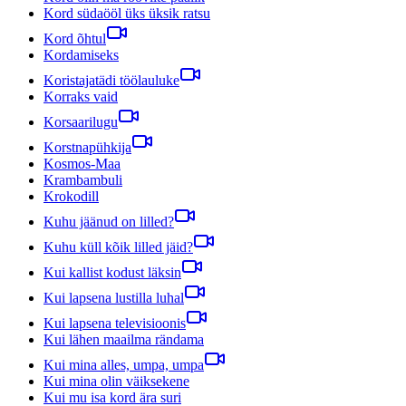
Kord südaööl üks üksik ratsu
Kord õhtul
Kordamiseks
Koristajatädi töölauluke
Korraks vaid
Korsaarilugu
Korstnapühkija
Kosmos-Maa
Krambambuli
Krokodill
Kuhu jäänud on lilled?
Kuhu küll kõik lilled jäid?
Kui kallist kodust läksin
Kui lapsena lustilla luhal
Kui lapsena televisioonis
Kui lähen maailma rändama
Kui mina alles, umpa, umpa
Kui mina olin väiksekene
Kui mu isa kord ära suri