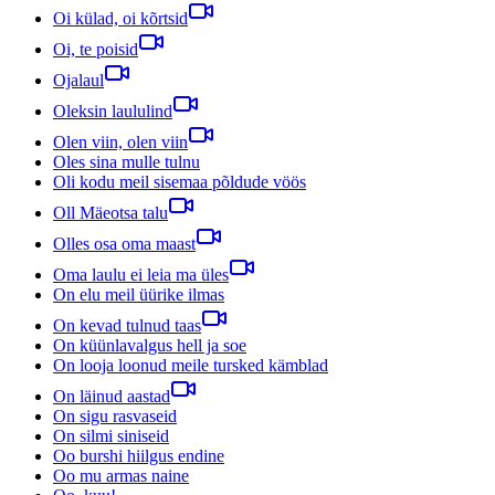
Oi külad, oi kõrtsid
Oi, te poisid
Ojalaul
Oleksin laululind
Olen viin, olen viin
Oles sina mulle tulnu
Oli kodu meil sisemaa põldude vöös
Oll Mäeotsa talu
Olles osa oma maast
Oma laulu ei leia ma üles
On elu meil üürike ilmas
On kevad tulnud taas
On küünlavalgus hell ja soe
On looja loonud meile tursked kämblad
On läinud aastad
On sigu rasvaseid
On silmi siniseid
Oo burshi hiilgus endine
Oo mu armas naine