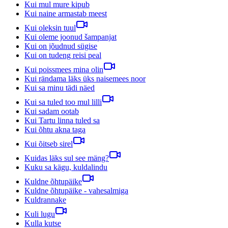
Kui mul mure kipub
Kui naine armastab meest
Kui oleksin tuul
Kui oleme joonud šampanjat
Kui on jõudnud sügise
Kui on tudeng reisi peal
Kui poissmees mina olin
Kui rändama läks üks naisemees noor
Kui sa minu tädi näed
Kui sa tuled too mul lilli
Kui sadam ootab
Kui Tartu linna tuled sa
Kui õhtu akna taga
Kui õitseb sirel
Kuidas läks sul see mäng?
Kuku sa kägu, kuldalindu
Kuldne õhtupäike
Kuldne õhtupäike - vahesalmiga
Kuldrannake
Kuli lugu
Kulla kutse