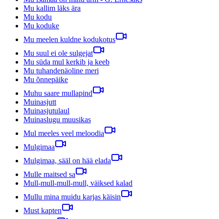
Mu kallim läks ära
Mu kodu
Mu koduke
Mu meelen kuldne kodukotus
Mu suul ei ole sulgejat
Mu süda mul kerkib ja keeb
Mu tuhandenäoline meri
Mu õnnepäike
Muhu saare mullapind
Muinasjutt
Muinasjutulaul
Muinaslugu muusikas
Mul meeles veel meloodia
Mulgimaa
Mulgimaa, sääl on hää elada
Mulle maitsed sa
Mull-mull-mull-mull, väiksed kalad
Mullu mina muidu karjas käisin
Must kapten