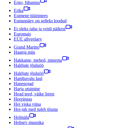
Ergo, bibamus
Erika
Esimene tüürimees
Esmaspäev on selleks loodud
Et oleks rahu ja veidi päikest
Euromais
EÜE allveelaev
Grand Marino
Haanja miis
Hakkame, mehed, minema
Haldjate jõuluöö
Haldjate jõuluöö
Hambavalu laul
Hanepojad
Harja otsimine
Head teed, väike Ireen
Heeringas
Hei viska viina
Hei-jah meil tuleb tõusta
Helinälg
Helisev muusika