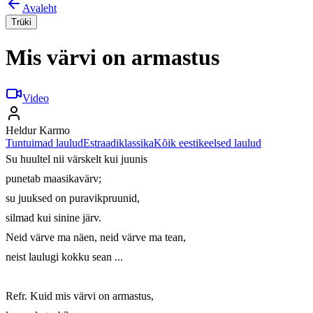
Avaleht
Trüki
Mis värvi on armastus
Video
Heldur Karmo
Tuntuimad laulud
Estraadiklassika
Kõik eestikeelsed laulud
Su huultel nii värskelt kui juunis 

punetab maasikavärv; 

su juuksed on puravikpruunid, 

silmad kui sinine järv. 

Neid värve ma näen, neid värve ma tean, 

neist laulugi kokku sean ... 

Refr. Kuid mis värvi on armastus, 
