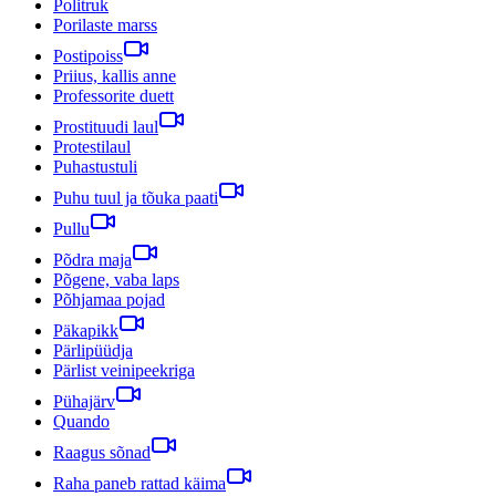
Politruk
Porilaste marss
Postipoiss
Priius, kallis anne
Professorite duett
Prostituudi laul
Protestilaul
Puhastustuli
Puhu tuul ja tõuka paati
Pullu
Põdra maja
Põgene, vaba laps
Põhjamaa pojad
Päkapikk
Pärlipüüdja
Pärlist veinipeekriga
Pühajärv
Quando
Raagus sõnad
Raha paneb rattad käima