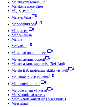
Majakavahi armuhüüd
Majakene mere ääres
Majesteet kefiir
Maleva Valss
Mandoliinid öös
Margareeta
Maria-Louisa
Marina
Matkalaul
Mats alati on tubli mees
Me armastame ooperit
Me armastame suplemist (Reisilaul)
Me elu jääb mõistmata aktiks vist küll
Me lähme rukist lõikama
Me mõtted on priid
Me pole enam väikesed
Mees autokasti nurgas
Mees kääris käised üles öises kõrtsis
Meestelaul