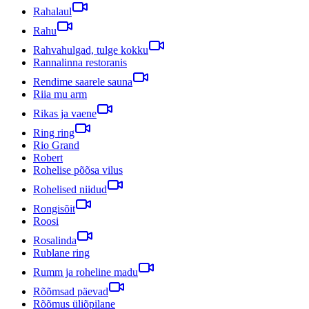
Rahalaul
Rahu
Rahvahulgad, tulge kokku
Rannalinna restoranis
Rendime saarele sauna
Riia mu arm
Rikas ja vaene
Ring ring
Rio Grand
Robert
Rohelise põõsa vilus
Rohelised niidud
Rongisõit
Roosi
Rosalinda
Rublane ring
Rumm ja roheline madu
Rõõmsad päevad
Rõõmus üliõpilane