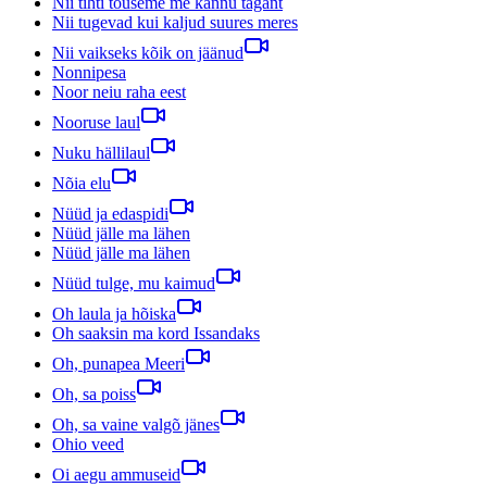
Nii tihti tõuseme me kannu tagant
Nii tugevad kui kaljud suures meres
Nii vaikseks kõik on jäänud
Nonnipesa
Noor neiu raha eest
Nooruse laul
Nuku hällilaul
Nõia elu
Nüüd ja edaspidi
Nüüd jälle ma lähen
Nüüd jälle ma lähen
Nüüd tulge, mu kaimud
Oh laula ja hõiska
Oh saaksin ma kord Issandaks
Oh, punapea Meeri
Oh, sa poiss
Oh, sa vaine valgõ jänes
Ohio veed
Oi aegu ammuseid