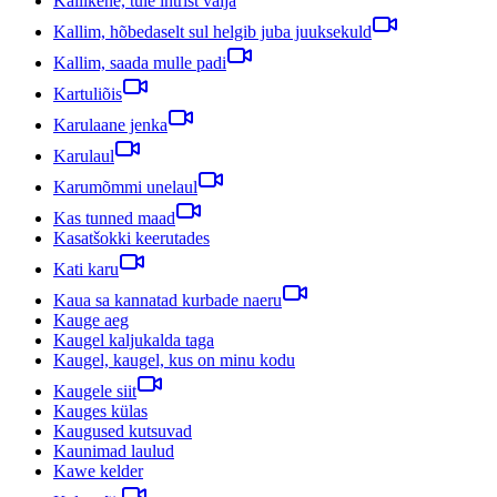
Kallikene, tule intrist välja
Kallim, hõbedaselt sul helgib juba juuksekuld
Kallim, saada mulle padi
Kartuliõis
Karulaane jenka
Karulaul
Karumõmmi unelaul
Kas tunned maad
Kasatšokki keerutades
Kati karu
Kaua sa kannatad kurbade naeru
Kauge aeg
Kaugel kaljukalda taga
Kaugel, kaugel, kus on minu kodu
Kaugele siit
Kauges külas
Kaugused kutsuvad
Kaunimad laulud
Kawe kelder