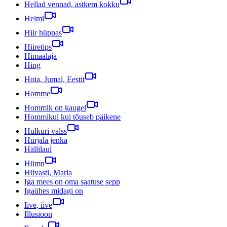
Hellad vennad, astkem kokku
Helmi
Hiir hüppas
Hiiretips
Himaalaja
Hing
Hoia, Jumal, Eestit
Homme
Hommik on kaugel
Hommikul kui tõuseb päikene
Hulkuri valss
Hurjala jenka
Hällilaul
Hümn
Hüvasti, Maria
Iga mees on oma saatuse sepp
Igaühes midagi on
Iive, iive
Illusioon