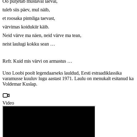
Öö purjetab mustaval laeval, 

tuleb siis päev, mul näib, 

et roosaka pintsliga taevast, 

värvimas koidukiir käib. 

Neid värve ma näen, neid värve ma tean, 

neist laulugi kokku sean …

Refr. Kuid mis värvi on armastus …
Uno Loobi poolt legendaarseks lauldud, Eesti estraadiklassika
varamusse kuuluv lugu aastast 1971. Laulu on menukalt esitanud ka
Voldemar Kuslap.
Video