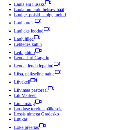
Laula elu ilusaks
Laula mu laulu helisev hääl
Laulge, poisid, laulge, peiud
Laulikutele
Lauljaks loodud
Laululilled
Lehtedes kahin
Leib jahtub
Lenda Juri Gagarin
Lenda, lenda lepalind
Liisa, päikseline naine
Liivakell
Liivimaa pastoraal
Lili Marleen
Linnamäng
Looduse tervitus päikesele
Lossis nimega Gradesko
Lutikas
Lõke preerias