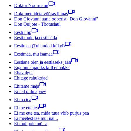
Doktor Noormann
Dokumentideta võõras linnas
Don Giovanni aaria ooperist "Don Giovanni"
Don Quijote - Tõotuslaul
Eesti lipp
Eesti muld ja eesti süda
Eestimaa (Tuhanded külad)
Eestimaa, mu isamaa
Eestlane olen ja eestlaseks jään
Ega mina papiks küll ei hakka
Ehavalgus
Ehitage rahukojad
Ehitame maja
Ei iial pulmapäev
Ei ma tea
Ei me ette tea
Ei me ette tea, mida tuua võib purjus pea
Ei meelest läe mul iial...
Ei mul pole mõisa