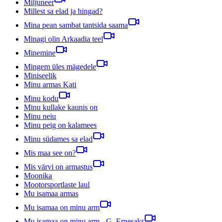
Miljuneer
Millest sa elad ja hingad?
Mina pean sambat tantsida saama
Minagi olin Arkaadia teel
Minemine
Mingem üles mägedele
Miniseelik
Minu armas Kati
Minu kodu
Minu kullake kaunis on
Minu neiu
Minu peig on kalamees
Minu südames sa elad
Mis maa see on?
Mis värvi on armastus
Moonika
Mootorsportlaste laul
Mu isamaa armas
Mu isamaa on minu arm
Mu isamaa on minu arm - G. Ernesaks