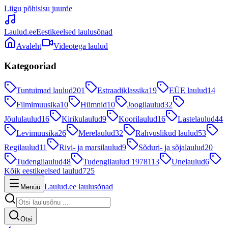
Liigu põhisisu juurde
Laulud.ee
Eestikeelsed laulusõnad
Avaleht
Videotega laulud
Kategooriad
Tuntuimad laulud
201
Estraadiklassika
19
EÜE laulud
14
Filmimuusika
10
Hümnid
10
Joogilaulud
32
Jõululaulud
16
Kirikulaulud
9
Koorilaulud
16
Lastelaulud
44
Levimuusika
26
Merelaulud
32
Rahvuslikud laulud
53
Regilaulud
11
Rivi- ja marsilaulud
9
Sõduri- ja sõjalaulud
20
Tudengilaulud
48
Tudengilaulud 1978
113
Unelaulud
6
Kõik eestikeelsed laulud
725
Laulud.ee laulusõnad
Menüü
Otsi