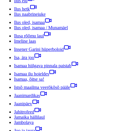
Ilus elu
Ilus hetk
Ilus naabrineiuke
Ilus oled, isamaa
Ilus oled, isamaa / Munamäel
Ilusa rõõmu laul
Imeline laas
Insener Garini hüperboloid
Isa, ära joo
Isamaa hiilgava pinnala paistab
Isamaa ilu hoieldes
Isamaa, õitse sa!
Istsõ maailma veerõkõsõ pääle
Jaanimardikas
Jaanipäev
Jahitrofeed
Jamaika hällilaul
Jambolaya
Joo ja jaura