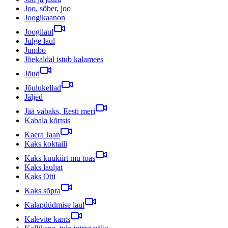
Joo, sõber, joo
Joogikaanon
Joogilaul
Julge laul
Jumbo
Jõekaldal istub kalamees
Jõud
Jõulukellad
Jäljed
Jää vabaks, Eesti meri
Kabala kõrtsis
Kaera Jaan
Kaks koktaili
Kaks kuukiirt mu toas
Kaks lauljat
Kaks Otti
Kaks sõpra
Kalapüüdmise laul
Kalevite kants