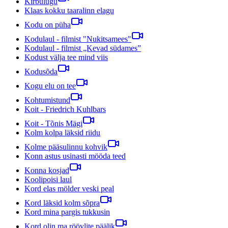
Kirbulugu
Klaas kokku taaralinn elagu
Kodu on püha
Kodulaul - filmist "Nukitsamees"
Kodulaul - filmist „Kevad südames”
Kodust välja tee mind viis
Kodusõda
Kogu elu on tee
Kohtumistund
Koit - Friedrich Kuhlbars
Koit - Tõnis Mägi
Kolm kolpa läksid riidu
Kolme pääsulinnu kohvik
Konn astus usinasti mööda teed
Konna kosjad
Koolipoisi laul
Kord elas mölder veski peal
Kord läksid kolm sõpra
Kord mina pargis tukkusin
Kord olin ma röövlite päälik