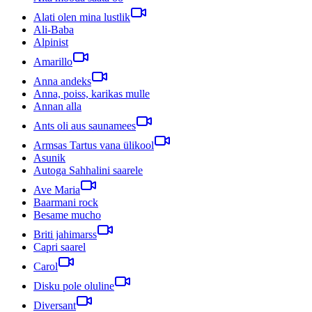
Alati olen mina lustlik
Ali-Baba
Alpinist
Amarillo
Anna andeks
Anna, poiss, karikas mulle
Annan alla
Ants oli aus saunamees
Armsas Tartus vana ülikool
Asunik
Autoga Sahhalini saarele
Ave Maria
Baarmani rock
Besame mucho
Briti jahimarss
Capri saarel
Carol
Disku pole oluline
Diversant