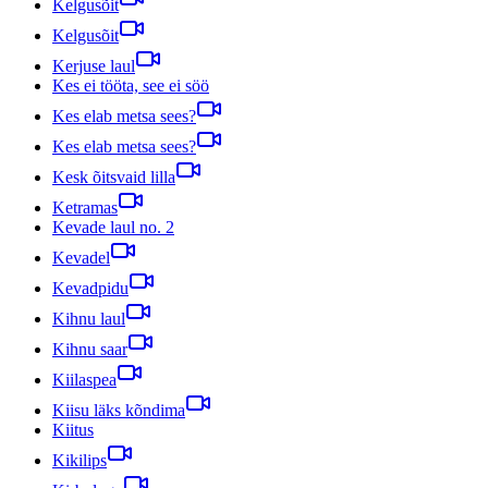
Kelgusõit
Kelgusõit
Kerjuse laul
Kes ei tööta, see ei söö
Kes elab metsa sees?
Kes elab metsa sees?
Kesk õitsvaid lilla
Ketramas
Kevade laul no. 2
Kevadel
Kevadpidu
Kihnu laul
Kihnu saar
Kiilaspea
Kiisu läks kõndima
Kiitus
Kikilips