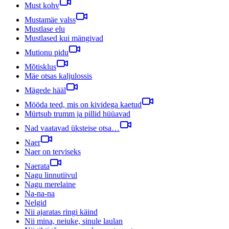
Must kohv
Mustamäe valss
Mustlase elu
Mustlased kui mängivad
Mutionu pidu
Mõtisklus
Mäe otsas kaljulossis
Mägede hääl
Mööda teed, mis on kividega kaetud
Mürtsub trumm ja pillid hüüavad
Nad vaatavad üksteise otsa…
Naer
Naer on terviseks
Naerata
Nagu linnutiivul
Nagu merelaine
Na-na-na
Nelgid
Nii ajaratas ringi käind
Nii mina, neiuke, sinule laulan