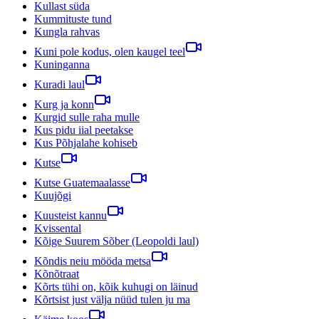
Kullast süda
Kummituste tund
Kungla rahvas
Kuni pole kodus, olen kaugel teel
Kuninganna
Kuradi laul
Kurg ja konn
Kurgid sulle raha mulle
Kus pidu iial peetakse
Kus Põhjalahe kohiseb
Kutse
Kutse Guatemaalasse
Kuujõgi
Kuusteist kannu
Kvissental
Kõige Suurem Sõber (Leopoldi laul)
Kõndis neiu mööda metsa
Kõnõtraat
Kõrts tühi on, kõik kuhugi on läinud
Kõrtsist just välja nüüd tulen ju ma