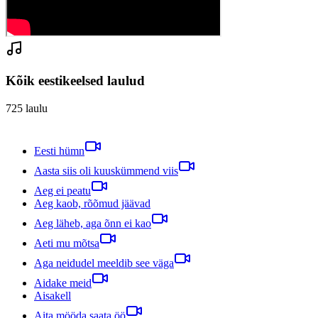
Kõik eestikeelsed laulud
725
laulu
Eesti hümn
Aasta siis oli kuuskümmend viis
Aeg ei peatu
Aeg kaob, rõõmud jäävad
Aeg läheb, aga õnn ei kao
Aeti mu mõtsa
Aga neidudel meeldib see väga
Aidake meid
Aisakell
Aita mööda saata öö