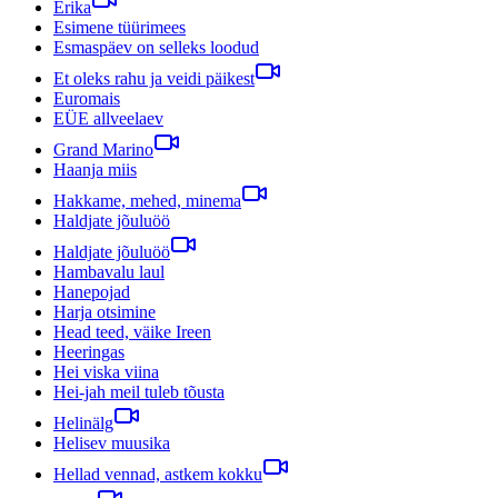
Erika
Esimene tüürimees
Esmaspäev on selleks loodud
Et oleks rahu ja veidi päikest
Euromais
EÜE allveelaev
Grand Marino
Haanja miis
Hakkame, mehed, minema
Haldjate jõuluöö
Haldjate jõuluöö
Hambavalu laul
Hanepojad
Harja otsimine
Head teed, väike Ireen
Heeringas
Hei viska viina
Hei-jah meil tuleb tõusta
Helinälg
Helisev muusika
Hellad vennad, astkem kokku