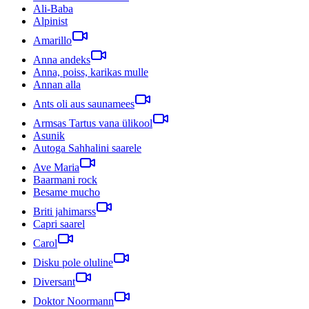
Ali-Baba
Alpinist
Amarillo
Anna andeks
Anna, poiss, karikas mulle
Annan alla
Ants oli aus saunamees
Armsas Tartus vana ülikool
Asunik
Autoga Sahhalini saarele
Ave Maria
Baarmani rock
Besame mucho
Briti jahimarss
Capri saarel
Carol
Disku pole oluline
Diversant
Doktor Noormann