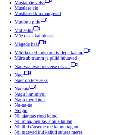
Mustamäe valss
Mustlase elu
Mustlased kui mängivad
Mutionu pidu
Mõtisklus
Mäe otsas kaljulossis
Mägede hääl
Mööda teed, mis on kividega kaetud
Mürtsub trumm ja pillid hüüavad
Nad vaatavad üksteise otsa…
Naer
Naer on terviseks
Naerata
Nagu linnutiivul
Nagu merelaine
Na-na-na
Nelgid
Nii ajaratas ringi käind
Nii mina, neiuke, sinule laulan
Nii tihti tõuseme me kannu tagant
Nii tugevad kui kaljud suures meres