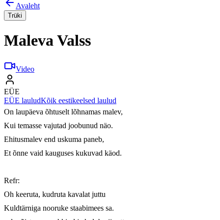
Avaleht
Trüki
Maleva Valss
Video
EÜE
EÜE laulud
Kõik eestikeelsed laulud
On laupäeva õhtuselt lõhnamas malev,

Kui temasse vajutad joobunud näo.

Ehitusmalev end uskuma paneb,

Et õnne vaid kauguses kukuvad käod.

Refr:        

Oh keeruta, kudruta kavalat juttu

Kuldtärniga nooruke staabimees sa.
