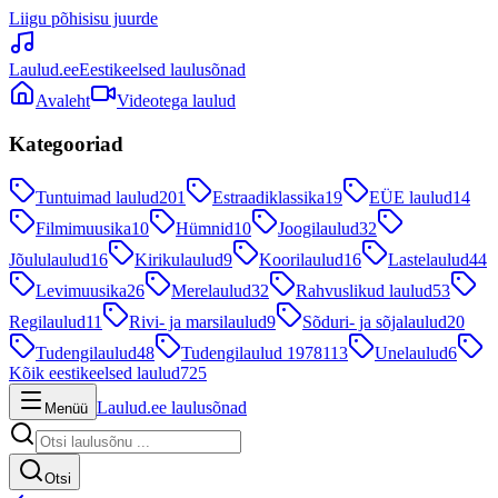
Liigu põhisisu juurde
Laulud.ee
Eestikeelsed laulusõnad
Avaleht
Videotega laulud
Kategooriad
Tuntuimad laulud
201
Estraadiklassika
19
EÜE laulud
14
Filmimuusika
10
Hümnid
10
Joogilaulud
32
Jõululaulud
16
Kirikulaulud
9
Koorilaulud
16
Lastelaulud
44
Levimuusika
26
Merelaulud
32
Rahvuslikud laulud
53
Regilaulud
11
Rivi- ja marsilaulud
9
Sõduri- ja sõjalaulud
20
Tudengilaulud
48
Tudengilaulud 1978
113
Unelaulud
6
Kõik eestikeelsed laulud
725
Laulud.ee laulusõnad
Menüü
Otsi