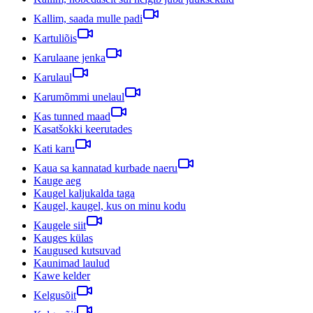
Kallim, saada mulle padi
Kartuliõis
Karulaane jenka
Karulaul
Karumõmmi unelaul
Kas tunned maad
Kasatšokki keerutades
Kati karu
Kaua sa kannatad kurbade naeru
Kauge aeg
Kaugel kaljukalda taga
Kaugel, kaugel, kus on minu kodu
Kaugele siit
Kauges külas
Kaugused kutsuvad
Kaunimad laulud
Kawe kelder
Kelgusõit