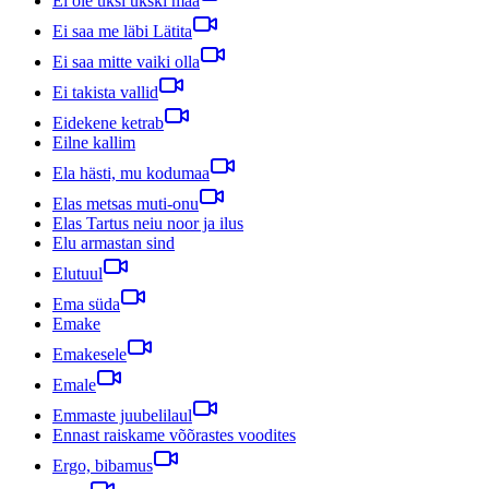
Ei ole üksi ükski maa
Ei saa me läbi Lätita
Ei saa mitte vaiki olla
Ei takista vallid
Eidekene ketrab
Eilne kallim
Ela hästi, mu kodumaa
Elas metsas muti-onu
Elas Tartus neiu noor ja ilus
Elu armastan sind
Elutuul
Ema süda
Emake
Emakesele
Emale
Emmaste juubelilaul
Ennast raiskame võõrastes voodites
Ergo, bibamus