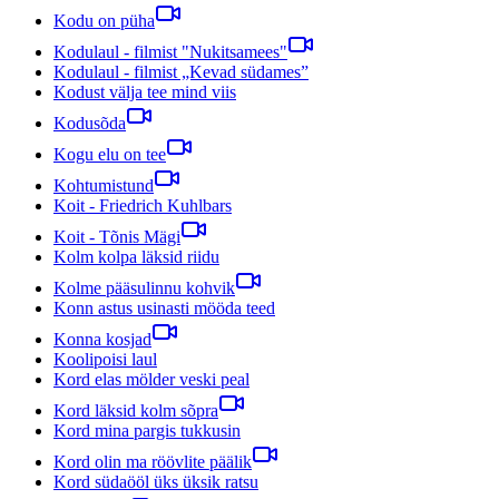
Kodu on püha
Kodulaul - filmist "Nukitsamees"
Kodulaul - filmist „Kevad südames”
Kodust välja tee mind viis
Kodusõda
Kogu elu on tee
Kohtumistund
Koit - Friedrich Kuhlbars
Koit - Tõnis Mägi
Kolm kolpa läksid riidu
Kolme pääsulinnu kohvik
Konn astus usinasti mööda teed
Konna kosjad
Koolipoisi laul
Kord elas mölder veski peal
Kord läksid kolm sõpra
Kord mina pargis tukkusin
Kord olin ma röövlite päälik
Kord südaööl üks üksik ratsu