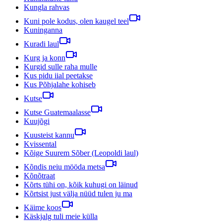
Kungla rahvas
Kuni pole kodus, olen kaugel teel
Kuninganna
Kuradi laul
Kurg ja konn
Kurgid sulle raha mulle
Kus pidu iial peetakse
Kus Põhjalahe kohiseb
Kutse
Kutse Guatemaalasse
Kuujõgi
Kuusteist kannu
Kvissental
Kõige Suurem Sõber (Leopoldi laul)
Kõndis neiu mööda metsa
Kõnõtraat
Kõrts tühi on, kõik kuhugi on läinud
Kõrtsist just välja nüüd tulen ju ma
Käime koos
Käskjalg tuli meie külla