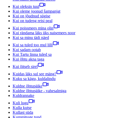
Kui oleksin tuul
Kui oleme joonud šampanjat
Kui on jõudnud sügise
Kui on tudeng reisi peal
Kui poissmees mina olin
Kui rändama läks üks naisemees noor
Kui sa minu tädi näed
Kui sa tuled too mul lilli
Kui sadam ootab
Kui Tartu linna tuled sa
Kui õhtu akna taga
Kui õitseb sirel
Kuidas läks sul see mäng?
Kuku sa kägu, kuldalindu
Kuldne õhtupäike
Kuldne õhtupäike - vahesalmiga
Kuldrannake
Kuli lugu
Kulla kutse
Kullast süda
Kummituste tund