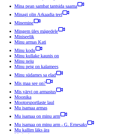
Mina pean sambat tantsida saama
Minagi olin Arkaadia teel
Minemine
Mingem üles mägedele
Miniseelik
Minu armas Kati
Minu kodu
Minu kullake kaunis on
Minu neiu
Minu peig on kalamees
Minu südames sa elad
Mis maa see on?
Mis värvi on armastus
Moonika
Mootorsportlaste laul
Mu isamaa armas
Mu isamaa on minu arm
Mu isamaa on minu arm - G. Ernesaks
Mu kallim läks ära