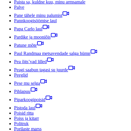
Paista sa, kuldne kuu, minu armsamale
Palve
Pane tähele minu palumist
Pannkoogisöömise laul
Papa Carlo laul
Pardike ja mooniõis
Patune mõte
Paul Randmaa metsavendade salga hümn
Pea õits’vad lilled
Peagi saabun tagasi su juurde
Peeglid
Pese mu selga
Pihlapuu
Piparkoogipoisid
Pistoda laul
Poisid ritta
Poiss ja kitarr
Politruk
Porilaste marss