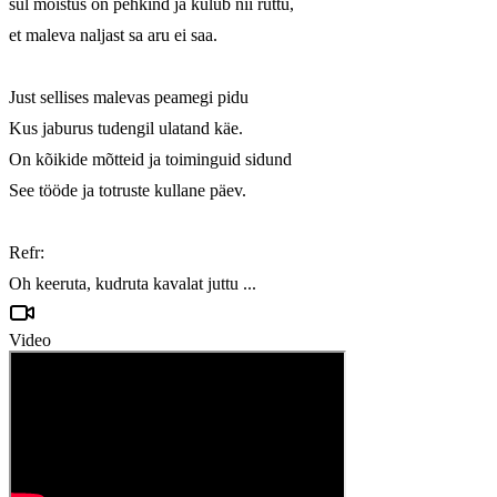
sul mõistus on pehkind ja kulub nii ruttu,

et maleva naljast sa aru ei saa.

Just sellises malevas peamegi pidu

Kus jaburus tudengil ulatand käe.

On kõikide mõtteid ja toiminguid sidund

See tööde ja totruste kullane päev.

Refr:        

Oh keeruta, kudruta kavalat juttu ...
Video