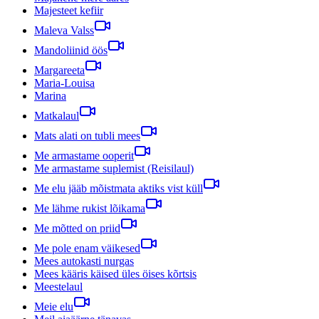
Majesteet kefiir
Maleva Valss
Mandoliinid öös
Margareeta
Maria-Louisa
Marina
Matkalaul
Mats alati on tubli mees
Me armastame ooperit
Me armastame suplemist (Reisilaul)
Me elu jääb mõistmata aktiks vist küll
Me lähme rukist lõikama
Me mõtted on priid
Me pole enam väikesed
Mees autokasti nurgas
Mees kääris käised üles öises kõrtsis
Meestelaul
Meie elu