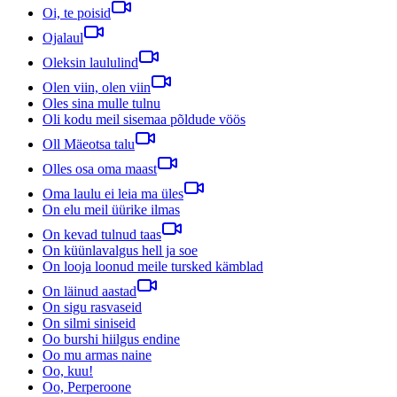
Oi, te poisid
Ojalaul
Oleksin laululind
Olen viin, olen viin
Oles sina mulle tulnu
Oli kodu meil sisemaa põldude vöös
Oll Mäeotsa talu
Olles osa oma maast
Oma laulu ei leia ma üles
On elu meil üürike ilmas
On kevad tulnud taas
On küünlavalgus hell ja soe
On looja loonud meile tursked kämblad
On läinud aastad
On sigu rasvaseid
On silmi siniseid
Oo burshi hiilgus endine
Oo mu armas naine
Oo, kuu!
Oo, Perperoone