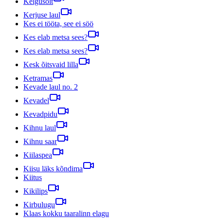
Kelgusõit
Kerjuse laul
Kes ei tööta, see ei söö
Kes elab metsa sees?
Kes elab metsa sees?
Kesk õitsvaid lilla
Ketramas
Kevade laul no. 2
Kevadel
Kevadpidu
Kihnu laul
Kihnu saar
Kiilaspea
Kiisu läks kõndima
Kiitus
Kikilips
Kirbulugu
Klaas kokku taaralinn elagu