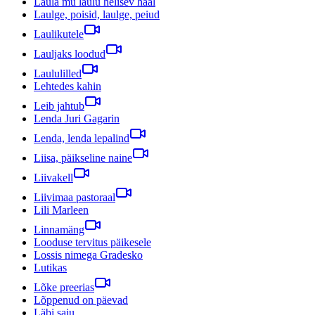
Laula mu laulu helisev hääl
Laulge, poisid, laulge, peiud
Laulikutele
Lauljaks loodud
Laululilled
Lehtedes kahin
Leib jahtub
Lenda Juri Gagarin
Lenda, lenda lepalind
Liisa, päikseline naine
Liivakell
Liivimaa pastoraal
Lili Marleen
Linnamäng
Looduse tervitus päikesele
Lossis nimega Gradesko
Lutikas
Lõke preerias
Lõppenud on päevad
Läbi saju