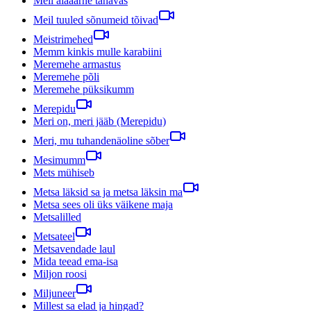
Meil aiaäärne tänavas
Meil tuuled sõnumeid tõivad
Meistrimehed
Memm kinkis mulle karabiini
Meremehe armastus
Meremehe põli
Meremehe püksikumm
Merepidu
Meri on, meri jääb (Merepidu)
Meri, mu tuhandenäoline sõber
Mesimumm
Mets mühiseb
Metsa läksid sa ja metsa läksin ma
Metsa sees oli üks väikene maja
Metsalilled
Metsateel
Metsavendade laul
Mida teead ema-isa
Miljon roosi
Miljuneer
Millest sa elad ja hingad?