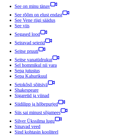
See on minu tänav
See rõõm on elust endast
See Vene riigi säädus
See viis
Segased lood
Seiravad seierid
Seitse pruuti
Seitse vanatüdrukut
Sel hommikul nii vara
Sepa jutustus
Sepa Kahurikuul
Setokõsõ sõitsivä
Shakespeare
Sigaretid ja viinad
Siidilipp ja hõbepurjed
Siis sai minust sõjamees
Silver Ükssilma lugu
Sinavad veed
Sind kohtasin kooliteel