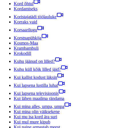
Kord õhtul
Kordamiseks
Koristajatädi töölauluke
Korraks vaid
Korsaarilugu
Korstnapühkija
Kosmos-Maa
Krambambuli
Krokodill
Kuhu jäänud on lilled?
Kuhu küll kõik lilled jäid?
Kui kallist kodust läksin
Kui lapsena lustilla luhal
Kui lapsena televisioonis
Kui lähen maailma rändama
Kui mina alles, umpa, umpa
Kui mina olin väiksekene
Kui mu isa kord ära suri
Kui mul mure kipub
Kui naine armastab meest