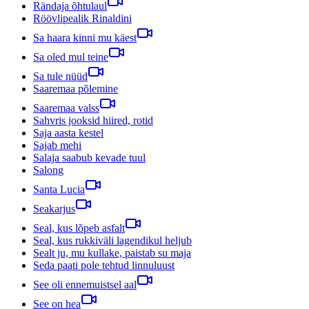
Rändaja õhtulaul
Röövlipealik Rinaldini
Sa haara kinni mu käest
Sa oled mul teine
Sa tule nüüd
Saaremaa põlemine
Saaremaa valss
Sahvris jooksid hiired, rotid
Saja aasta kestel
Sajab mehi
Salaja saabub kevade tuul
Salong
Santa Lucia
Seakarjus
Seal, kus lõpeb asfalt
Seal, kus rukkiväli lagendikul heljub
Sealt ju, mu kullake, paistab su maja
Seda paati pole tehtud linnuluust
See oli ennemuistsel aal
See on hea