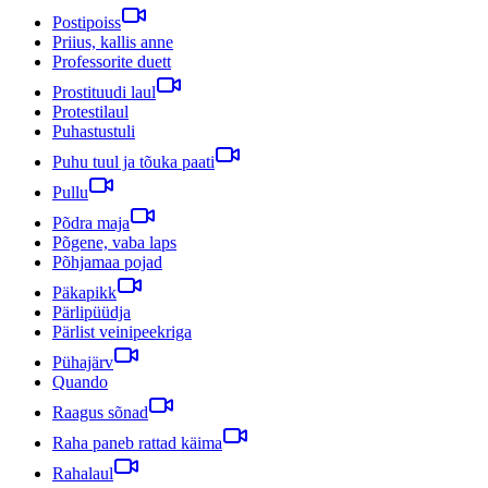
Postipoiss
Priius, kallis anne
Professorite duett
Prostituudi laul
Protestilaul
Puhastustuli
Puhu tuul ja tõuka paati
Pullu
Põdra maja
Põgene, vaba laps
Põhjamaa pojad
Päkapikk
Pärlipüüdja
Pärlist veinipeekriga
Pühajärv
Quando
Raagus sõnad
Raha paneb rattad käima
Rahalaul