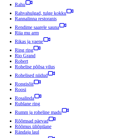
Rahu
Rahvahulgad, tulge kokku
Rannalinna restoranis
Rendime saarele sauna
Riia mu arm
Rikas ja vaene
Ring ring
Rio Grand
Robert
Rohelise põõsa vilus
Rohelised niidud
Rongisõit
Roosi
Rosalinda
Rublane ring
Rumm ja roheline madu
Rõõmsad päevad
Rõõmus üliõpilane
Rändaja laul