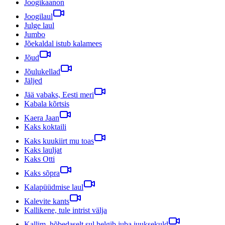
Joogikaanon
Joogilaul
Julge laul
Jumbo
Jõekaldal istub kalamees
Jõud
Jõulukellad
Jäljed
Jää vabaks, Eesti meri
Kabala kõrtsis
Kaera Jaan
Kaks koktaili
Kaks kuukiirt mu toas
Kaks lauljat
Kaks Otti
Kaks sõpra
Kalapüüdmise laul
Kalevite kants
Kallikene, tule intrist välja
Kallim, hõbedaselt sul helgib juba juuksekuld