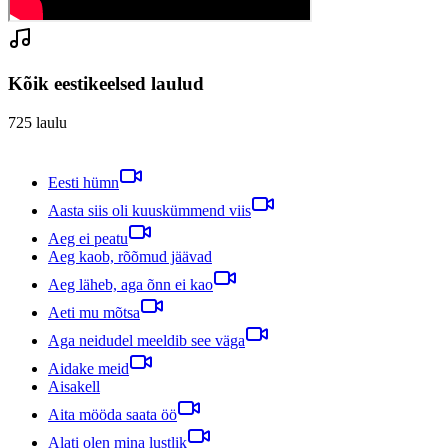
Kõik eestikeelsed laulud
725
laulu
Eesti hümn
Aasta siis oli kuuskümmend viis
Aeg ei peatu
Aeg kaob, rõõmud jäävad
Aeg läheb, aga õnn ei kao
Aeti mu mõtsa
Aga neidudel meeldib see väga
Aidake meid
Aisakell
Aita mööda saata öö
Alati olen mina lustlik