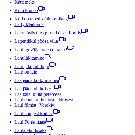
Kättemaks
Küla kuuleb
Küll on tähed - Oh kooliaeg
Lady Madonna
Laev tõstis üles purjed öises fjordis
Lagendikul põõsa vilus
Lahinguväljal näeme, raisk!
Lahtilükkamine
Laimjala pullilugu
Laip on laip
Las jääda kõik, mis hea
Las jääda nii kuis oli
Las käia, kulla peremees
Laul ennekuulmatust lahkusest
Laul filmist "Verekivi"
Laul kaugest kodust
Laul Põhjamaast
Laula elu ilusaks