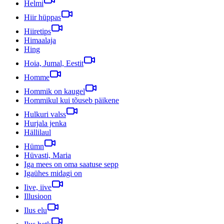
Helmi
Hiir hüppas
Hiiretips
Himaalaja
Hing
Hoia, Jumal, Eestit
Homme
Hommik on kaugel
Hommikul kui tõuseb päikene
Hulkuri valss
Hurjala jenka
Hällilaul
Hümn
Hüvasti, Maria
Iga mees on oma saatuse sepp
Igaühes midagi on
Iive, iive
Illusioon
Ilus elu