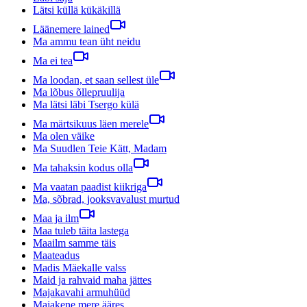
Lätsi küllä kükäkillä
Läänemere lained
Ma ammu tean üht neidu
Ma ei tea
Ma loodan, et saan sellest üle
Ma lõbus õllepruulija
Ma lätsi läbi Tsergo külä
Ma märtsikuus läen merele
Ma olen väike
Ma Suudlen Teie Kätt, Madam
Ma tahaksin kodus olla
Ma vaatan paadist kiikriga
Ma, sõbrad, jooksvavalust murtud
Maa ja ilm
Maa tuleb täita lastega
Maailm samme täis
Maateadus
Madis Mäekalle valss
Maid ja rahvaid maha jättes
Majakavahi armuhüüd
Majakene mere ääres