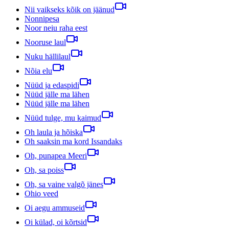
Nii vaikseks kõik on jäänud
Nonnipesa
Noor neiu raha eest
Nooruse laul
Nuku hällilaul
Nõia elu
Nüüd ja edaspidi
Nüüd jälle ma lähen
Nüüd jälle ma lähen
Nüüd tulge, mu kaimud
Oh laula ja hõiska
Oh saaksin ma kord Issandaks
Oh, punapea Meeri
Oh, sa poiss
Oh, sa vaine valgõ jänes
Ohio veed
Oi aegu ammuseid
Oi külad, oi kõrtsid