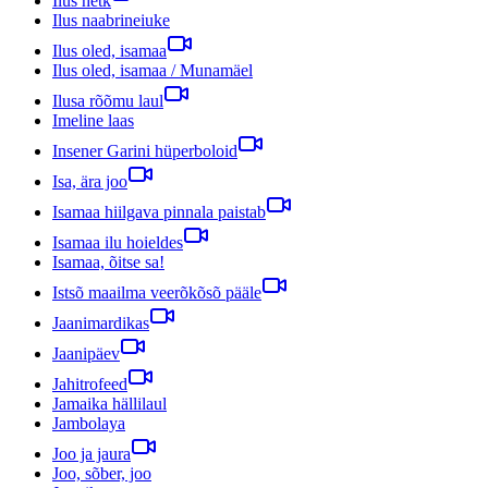
Ilus hetk
Ilus naabrineiuke
Ilus oled, isamaa
Ilus oled, isamaa / Munamäel
Ilusa rõõmu laul
Imeline laas
Insener Garini hüperboloid
Isa, ära joo
Isamaa hiilgava pinnala paistab
Isamaa ilu hoieldes
Isamaa, õitse sa!
Istsõ maailma veerõkõsõ pääle
Jaanimardikas
Jaanipäev
Jahitrofeed
Jamaika hällilaul
Jambolaya
Joo ja jaura
Joo, sõber, joo