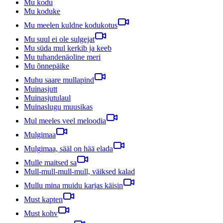
Mu kodu
Mu koduke
Mu meelen kuldne kodukotus
Mu suul ei ole sulgejat
Mu süda mul kerkib ja keeb
Mu tuhandenäoline meri
Mu õnnepäike
Muhu saare mullapind
Muinasjutt
Muinasjutulaul
Muinaslugu muusikas
Mul meeles veel meloodia
Mulgimaa
Mulgimaa, sääl on hää elada
Mulle maitsed sa
Mull-mull-mull-mull, väiksed kalad
Mullu mina muidu karjas käisin
Must kapten
Must kohv