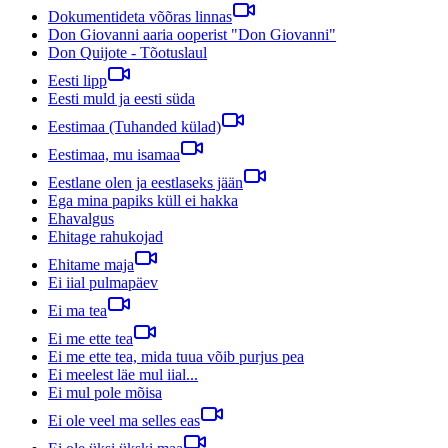
Dokumentideta võõras linnas
Don Giovanni aaria ooperist "Don Giovanni"
Don Quijote - Tõotuslaul
Eesti lipp
Eesti muld ja eesti süda
Eestimaa (Tuhanded külad)
Eestimaa, mu isamaa
Eestlane olen ja eestlaseks jään
Ega mina papiks küll ei hakka
Ehavalgus
Ehitage rahukojad
Ehitame maja
Ei iial pulmapäev
Ei ma tea
Ei me ette tea
Ei me ette tea, mida tuua võib purjus pea
Ei meelest läe mul iial...
Ei mul pole mõisa
Ei ole veel ma selles eas