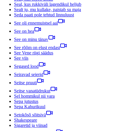
Seal, kus rukkiväli lagendikul heljub
Sealt ju, mu kullake, paistab su maja
Seda paati pole tehtud linnuluust
See oli ennemuistsel aal
See on hea
See on minu tänav
See rõõm on elust endast
See Vene riigi säädus
See viis
Segased lood
Seiravad seierid
Seitse pruuti
Seitse vanatüdrukut
Sel hommikul nii vara
Sepa jutustus
Sepa Kahurikuul
Setokõsõ sõitsivä
Shakespeare
Sigaretid ja viinad