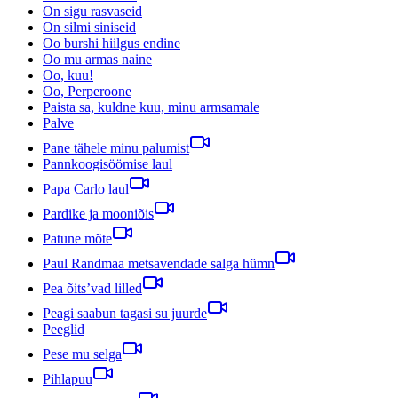
On sigu rasvaseid
On silmi siniseid
Oo burshi hiilgus endine
Oo mu armas naine
Oo, kuu!
Oo, Perperoone
Paista sa, kuldne kuu, minu armsamale
Palve
Pane tähele minu palumist
Pannkoogisöömise laul
Papa Carlo laul
Pardike ja mooniõis
Patune mõte
Paul Randmaa metsavendade salga hümn
Pea õits’vad lilled
Peagi saabun tagasi su juurde
Peeglid
Pese mu selga
Pihlapuu