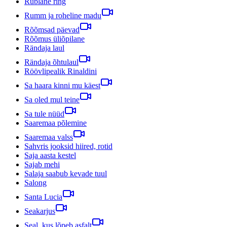
Rublane ring
Rumm ja roheline madu
Rõõmsad päevad
Rõõmus üliõpilane
Rändaja laul
Rändaja õhtulaul
Röövlipealik Rinaldini
Sa haara kinni mu käest
Sa oled mul teine
Sa tule nüüd
Saaremaa põlemine
Saaremaa valss
Sahvris jooksid hiired, rotid
Saja aasta kestel
Sajab mehi
Salaja saabub kevade tuul
Salong
Santa Lucia
Seakarjus
Seal, kus lõpeb asfalt