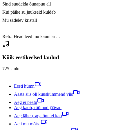
Sind suudelda õunapuu all

Kui päike su juukseid kuldab

Mu sädelev kristall

Refr.: Head teed mu kaunitar ...
Kõik eestikeelsed laulud
725
laulu
Eesti hümn
Aasta siis oli kuuskümmend viis
Aeg ei peatu
Aeg kaob, rõõmud jäävad
Aeg läheb, aga õnn ei kao
Aeti mu mõtsa