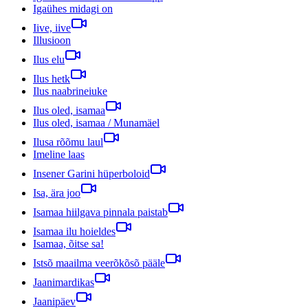
Igaühes midagi on
Iive, iive
Illusioon
Ilus elu
Ilus hetk
Ilus naabrineiuke
Ilus oled, isamaa
Ilus oled, isamaa / Munamäel
Ilusa rõõmu laul
Imeline laas
Insener Garini hüperboloid
Isa, ära joo
Isamaa hiilgava pinnala paistab
Isamaa ilu hoieldes
Isamaa, õitse sa!
Istsõ maailma veerõkõsõ pääle
Jaanimardikas
Jaanipäev