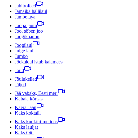
Jahitrofeed
Jamaika hällilaul
Jambolaya
Joo ja jaura
Joo, sõber, joo
Joogikaanon
Joogilaul
Julge laul
Jumbo
Jõekaldal istub kalamees
Jõud
Jõulukellad
Jäljed
Jää vabaks, Eesti meri
Kabala kõrtsis
Kaera Jaan
Kaks koktaili
Kaks kuukiirt mu toas
Kaks lauljat
Kaks Otti