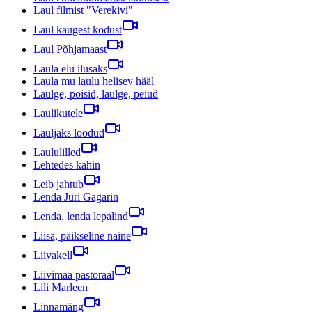
Laul filmist "Verekivi"
Laul kaugest kodust
Laul Põhjamaast
Laula elu ilusaks
Laula mu laulu helisev hääl
Laulge, poisid, laulge, peiud
Laulikutele
Lauljaks loodud
Laululilled
Lehtedes kahin
Leib jahtub
Lenda Juri Gagarin
Lenda, lenda lepalind
Liisa, päikseline naine
Liivakell
Liivimaa pastoraal
Lili Marleen
Linnamäng