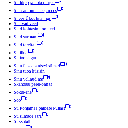
Siidilipp ja hõbepurjed
Siis sai minust sõjamees
Silver Ükssilma lugu
Sinavad veed
Sind kohtasin kooliteel
Sind surmani
Sind tervitan
Sinilind
Sinine vagun
Sinu ilusad sinised silmad
Sinu tuba küsisin
Sinu valinud ma
Skandaal perekonnas
Sokukene
Soo
Su Põhjamaa päikese kullast
Su silmade sära
Suksutall