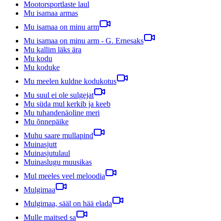
Mootorsportlaste laul
Mu isamaa armas
Mu isamaa on minu arm
Mu isamaa on minu arm - G. Ernesaks
Mu kallim läks ära
Mu kodu
Mu koduke
Mu meelen kuldne kodukotus
Mu suul ei ole sulgejat
Mu süda mul kerkib ja keeb
Mu tuhandenäoline meri
Mu õnnepäike
Muhu saare mullapind
Muinasjutt
Muinasjutulaul
Muinaslugu muusikas
Mul meeles veel meloodia
Mulgimaa
Mulgimaa, sääl on hää elada
Mulle maitsed sa