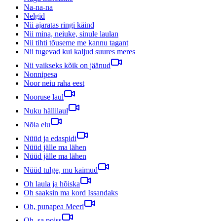
Na-na-na
Nelgid
Nii ajaratas ringi käind
Nii mina, neiuke, sinule laulan
Nii tihti tõuseme me kannu tagant
Nii tugevad kui kaljud suures meres
Nii vaikseks kõik on jäänud
Nonnipesa
Noor neiu raha eest
Nooruse laul
Nuku hällilaul
Nõia elu
Nüüd ja edaspidi
Nüüd jälle ma lähen
Nüüd jälle ma lähen
Nüüd tulge, mu kaimud
Oh laula ja hõiska
Oh saaksin ma kord Issandaks
Oh, punapea Meeri
Oh, sa poiss