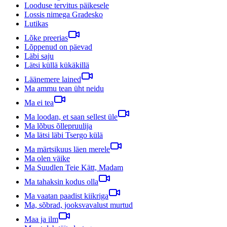
Looduse tervitus päikesele
Lossis nimega Gradesko
Lutikas
Lõke preerias
Lõppenud on päevad
Läbi saju
Lätsi küllä kükäkillä
Läänemere lained
Ma ammu tean üht neidu
Ma ei tea
Ma loodan, et saan sellest üle
Ma lõbus õllepruulija
Ma lätsi läbi Tsergo külä
Ma märtsikuus läen merele
Ma olen väike
Ma Suudlen Teie Kätt, Madam
Ma tahaksin kodus olla
Ma vaatan paadist kiikriga
Ma, sõbrad, jooksvavalust murtud
Maa ja ilm