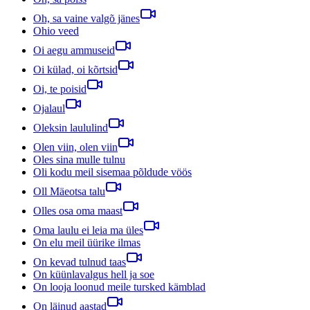
Oh, sa vaine valgõ jänes
Ohio veed
Oi aegu ammuseid
Oi külad, oi kõrtsid
Oi, te poisid
Ojalaul
Oleksin laululind
Olen viin, olen viin
Oles sina mulle tulnu
Oli kodu meil sisemaa põldude vöös
Oll Mäeotsa talu
Olles osa oma maast
Oma laulu ei leia ma üles
On elu meil üürike ilmas
On kevad tulnud taas
On küünlavalgus hell ja soe
On looja loonud meile tursked kämblad
On läinud aastad