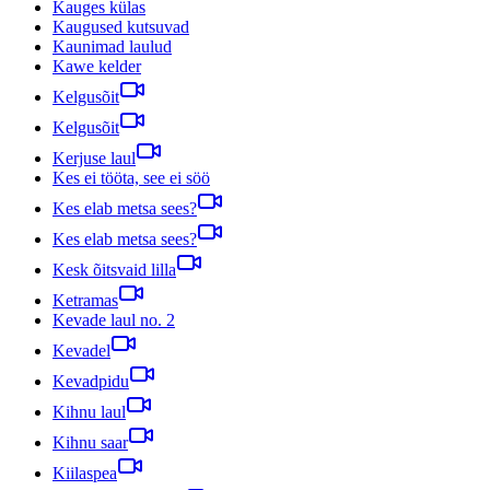
Kauges külas
Kaugused kutsuvad
Kaunimad laulud
Kawe kelder
Kelgusõit
Kelgusõit
Kerjuse laul
Kes ei tööta, see ei söö
Kes elab metsa sees?
Kes elab metsa sees?
Kesk õitsvaid lilla
Ketramas
Kevade laul no. 2
Kevadel
Kevadpidu
Kihnu laul
Kihnu saar
Kiilaspea