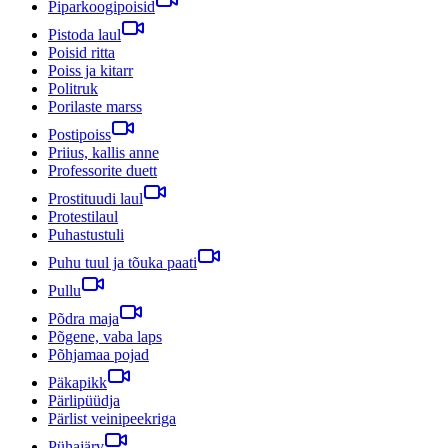
Piparkoogipoisid
Pistoda laul
Poisid ritta
Poiss ja kitarr
Politruk
Porilaste marss
Postipoiss
Priius, kallis anne
Professorite duett
Prostituudi laul
Protestilaul
Puhastustuli
Puhu tuul ja tõuka paati
Pullu
Põdra maja
Põgene, vaba laps
Põhjamaa pojad
Päkapikk
Pärlipüüdja
Pärlist veinipeekriga
Pühajärv