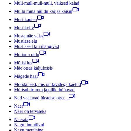
Mull-mull-mull-mull, väiksed kalad
Mullu mina muidu karjas käisin
Must kapten
Must kohv
Mustamäe valss
Mustlase elu
Mustlased kui mängivad
Mutionu pidu
Mõtisklus
Mäe otsas kaljulossis
Mägede hääl
Mööda teed, mis on kividega kaetud
Mürtsub trumm ja pillid hüüavad
Nad vaatavad üksteise otsa…
Naer
Naer on terviseks
Naerata
Nagu linnutiivul
Nagu merelaine