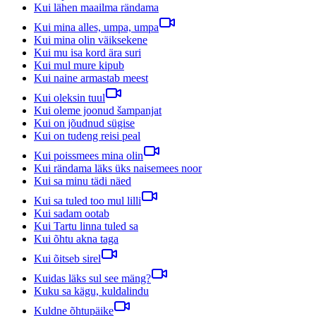
Kui lähen maailma rändama
Kui mina alles, umpa, umpa
Kui mina olin väiksekene
Kui mu isa kord ära suri
Kui mul mure kipub
Kui naine armastab meest
Kui oleksin tuul
Kui oleme joonud šampanjat
Kui on jõudnud sügise
Kui on tudeng reisi peal
Kui poissmees mina olin
Kui rändama läks üks naisemees noor
Kui sa minu tädi näed
Kui sa tuled too mul lilli
Kui sadam ootab
Kui Tartu linna tuled sa
Kui õhtu akna taga
Kui õitseb sirel
Kuidas läks sul see mäng?
Kuku sa kägu, kuldalindu
Kuldne õhtupäike