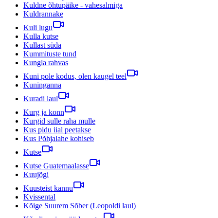
Kuldne õhtupäike - vahesalmiga
Kuldrannake
Kuli lugu
Kulla kutse
Kullast süda
Kummituste tund
Kungla rahvas
Kuni pole kodus, olen kaugel teel
Kuninganna
Kuradi laul
Kurg ja konn
Kurgid sulle raha mulle
Kus pidu iial peetakse
Kus Põhjalahe kohiseb
Kutse
Kutse Guatemaalasse
Kuujõgi
Kuusteist kannu
Kvissental
Kõige Suurem Sõber (Leopoldi laul)