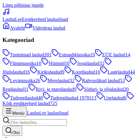
Liigu põhisisu juurde
Laulud.ee
Eestikeelsed laulusõnad
Avaleht
Videotega laulud
Kategooriad
Tuntuimad laulud
201
Estraadiklassika
19
EÜE laulud
14
Filmimuusika
10
Hümnid
10
Joogilaulud
32
Jõululaulud
16
Kirikulaulud
9
Koorilaulud
16
Lastelaulud
44
Levimuusika
26
Merelaulud
32
Rahvuslikud laulud
53
Regilaulud
11
Rivi- ja marsilaulud
9
Sõduri- ja sõjalaulud
20
Tudengilaulud
48
Tudengilaulud 1978
113
Unelaulud
6
Kõik eestikeelsed laulud
725
Laulud.ee laulusõnad
Menüü
Otsi