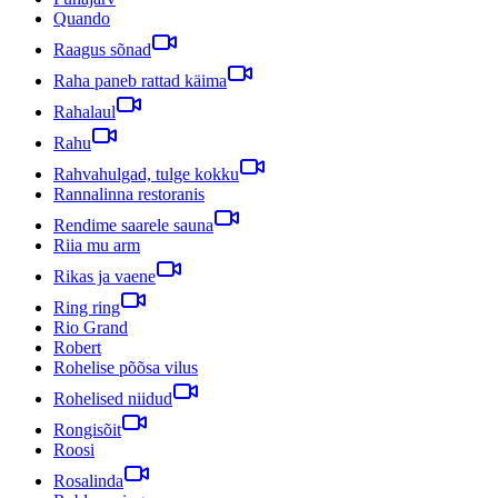
Quando
Raagus sõnad
Raha paneb rattad käima
Rahalaul
Rahu
Rahvahulgad, tulge kokku
Rannalinna restoranis
Rendime saarele sauna
Riia mu arm
Rikas ja vaene
Ring ring
Rio Grand
Robert
Rohelise põõsa vilus
Rohelised niidud
Rongisõit
Roosi
Rosalinda