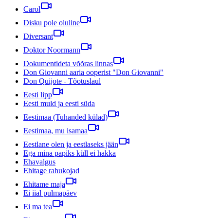
Carol
Disku pole oluline
Diversant
Doktor Noormann
Dokumentideta võõras linnas
Don Giovanni aaria ooperist "Don Giovanni"
Don Quijote - Tõotuslaul
Eesti lipp
Eesti muld ja eesti süda
Eestimaa (Tuhanded külad)
Eestimaa, mu isamaa
Eestlane olen ja eestlaseks jään
Ega mina papiks küll ei hakka
Ehavalgus
Ehitage rahukojad
Ehitame maja
Ei iial pulmapäev
Ei ma tea