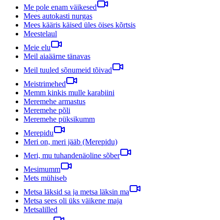
Me pole enam väikesed
Mees autokasti nurgas
Mees kääris käised üles öises kõrtsis
Meestelaul
Meie elu
Meil aiaäärne tänavas
Meil tuuled sõnumeid tõivad
Meistrimehed
Memm kinkis mulle karabiini
Meremehe armastus
Meremehe põli
Meremehe püksikumm
Merepidu
Meri on, meri jääb (Merepidu)
Meri, mu tuhandenäoline sõber
Mesimumm
Mets mühiseb
Metsa läksid sa ja metsa läksin ma
Metsa sees oli üks väikene maja
Metsalilled