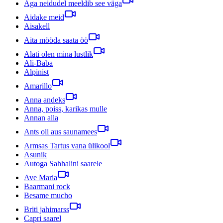
Aga neidudel meeldib see väga
Aidake meid
Aisakell
Aita mööda saata öö
Alati olen mina lustlik
Ali-Baba
Alpinist
Amarillo
Anna andeks
Anna, poiss, karikas mulle
Annan alla
Ants oli aus saunamees
Armsas Tartus vana ülikool
Asunik
Autoga Sahhalini saarele
Ave Maria
Baarmani rock
Besame mucho
Briti jahimarss
Capri saarel