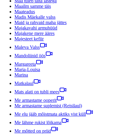
Maa tuleb täita lastega
Maailm samme täis
Maateadus
Madis Mäekalle valss
Maid ja rahvaid maha jättes
Majakavahi armuhüüd
Majakene mere ääres
Majesteet kefiir
Maleva Valss
Mandoliinid öös
Margareeta
Maria-Louisa
Marina
Matkalaul
Mats alati on tubli mees
Me armastame ooperit
Me armastame suplemist (Reisilaul)
Me elu jääb mõistmata aktiks vist küll
Me lähme rukist lõikama
Me mõtted on priid