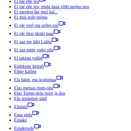
Ei me ette tea
Ei me ette tea, mida tuua võib purjus pea
Ei meelest läe mul iial...
Ei mul pole mõisa
Ei ole veel ma selles eas
Ei ole üksi ükski maa
Ei saa me läbi Lätita
Ei saa mitte vaiki olla
Ei takista vallid
Eidekene ketrab
Eilne kallim
Ela hästi, mu kodumaa
Elas metsas muti-onu
Elas Tartus neiu noor ja ilus
Elu armastan sind
Elutuul
Ema süda
Emake
Emakesele