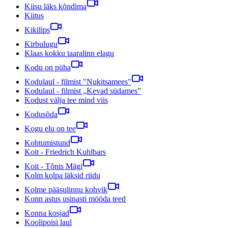
Kiisu läks kõndima
Kiitus
Kikilips
Kirbulugu
Klaas kokku taaralinn elagu
Kodu on püha
Kodulaul - filmist "Nukitsamees"
Kodulaul - filmist „Kevad südames”
Kodust välja tee mind viis
Kodusõda
Kogu elu on tee
Kohtumistund
Koit - Friedrich Kuhlbars
Koit - Tõnis Mägi
Kolm kolpa läksid riidu
Kolme pääsulinnu kohvik
Konn astus usinasti mööda teed
Konna kosjad
Koolipoisi laul