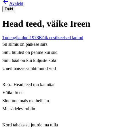
Avaleht
Trüki
Head teed, väike Ireen
Tudengilaulud 1978
Kõik eestikeelsed laulud
Su silmis on päikese sära

Sinu huuled on pehme kui siid

Sinu hääl on kui kuljuste kõla

Uneilmaisse sa tihti mind viid

Refr.: Head teed mu kaunitar

Väike Ireen

Sind unelmais ma hellitan

Mu sädelev rubiin

Kord tahaks su juurde ma tulla
