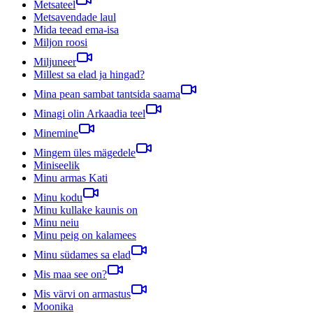
Metsateel
Metsavendade laul
Mida teead ema-isa
Miljon roosi
Miljuneer
Millest sa elad ja hingad?
Mina pean sambat tantsida saama
Minagi olin Arkaadia teel
Minemine
Mingem üles mägedele
Miniseelik
Minu armas Kati
Minu kodu
Minu kullake kaunis on
Minu neiu
Minu peig on kalamees
Minu südames sa elad
Mis maa see on?
Mis värvi on armastus
Moonika