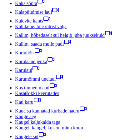
Kaks sõpra
Kalapüüdmise laul
Kalevite kants
Kallikene, tule intrist välja
Kallim, hõbedaselt sul helgib juba juuksekuld
Kallim, saada mulle padi
Kartuliõis
Karulaane jenka
Karulaul
Karumõmmi unelaul
Kas tunned maad
Kasatšokki keerutades
Kati karu
Kaua sa kannatad kurbade naeru
Kauge aeg
Kaugel kaljukalda taga
Kaugel, kaugel, kus on minu kodu
Kaugele siit