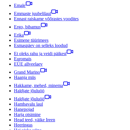
Emale
Emmaste juubelilaul
Ennast raiskame võõrastes voodites
Ergo, bibamus
Erika
Esimene tüürimees
Esmaspäev on selleks loodud
Et oleks rahu ja veidi päikest
Euromais
EÜE allveelaev
Grand Marino
Haanja miis
Hakkame, mehed, minema
Haldjate jõuluöö
Haldjate jõuluöö
Hambavalu laul
Hanepojad
Harja otsimine
Head teed, väike Ireen
Heeringas