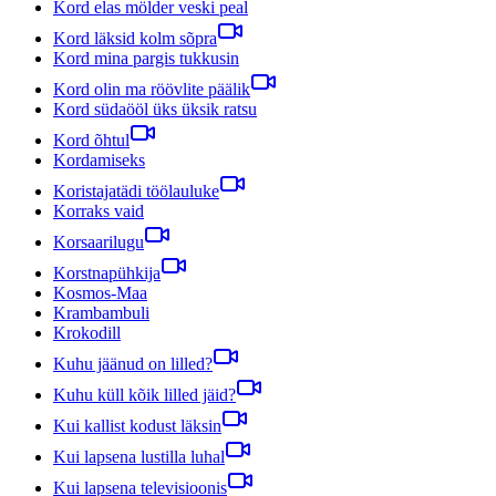
Kord elas mölder veski peal
Kord läksid kolm sõpra
Kord mina pargis tukkusin
Kord olin ma röövlite päälik
Kord südaööl üks üksik ratsu
Kord õhtul
Kordamiseks
Koristajatädi töölauluke
Korraks vaid
Korsaarilugu
Korstnapühkija
Kosmos-Maa
Krambambuli
Krokodill
Kuhu jäänud on lilled?
Kuhu küll kõik lilled jäid?
Kui kallist kodust läksin
Kui lapsena lustilla luhal
Kui lapsena televisioonis