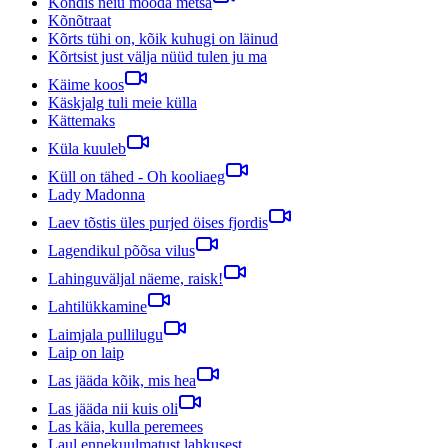
Kõndis neiu mööda metsa
Kõnõtraat
Kõrts tühi on, kõik kuhugi on läinud
Kõrtsist just välja nüüd tulen ju ma
Käime koos
Käskjalg tuli meie külla
Kättemaks
Küla kuuleb
Küll on tähed - Oh kooliaeg
Lady Madonna
Laev tõstis üles purjed öises fjordis
Lagendikul põõsa vilus
Lahinguväljal näeme, raisk!
Lahtilükkamine
Laimjala pullilugu
Laip on laip
Las jääda kõik, mis hea
Las jääda nii kuis oli
Las käia, kulla peremees
Laul ennekuulmatust lahkusest