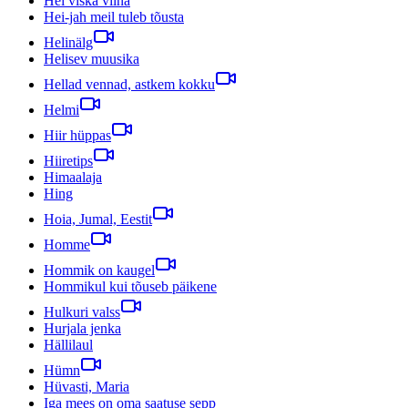
Hei viska viina
Hei-jah meil tuleb tõusta
Helinälg
Helisev muusika
Hellad vennad, astkem kokku
Helmi
Hiir hüppas
Hiiretips
Himaalaja
Hing
Hoia, Jumal, Eestit
Homme
Hommik on kaugel
Hommikul kui tõuseb päikene
Hulkuri valss
Hurjala jenka
Hällilaul
Hümn
Hüvasti, Maria
Iga mees on oma saatuse sepp