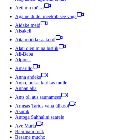
Aeti mu mõtsa
Aga neidudel meeldib see väga
Aidake meid
Aisakell
Aita mööda saata öö
Alati olen mina lustlik
Ali-Baba
Alpinist
Amarillo
Anna andeks
Anna, poiss, karikas mulle
Annan alla
Ants oli aus saunamees
Armsas Tartus vana ülikool
Asunik
Autoga Sahhalini saarele
Ave Maria
Baarmani rock
Besame mucho