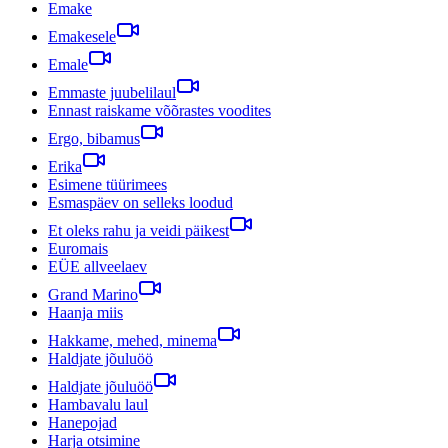
Emake
Emakesele
Emale
Emmaste juubelilaul
Ennast raiskame võõrastes voodites
Ergo, bibamus
Erika
Esimene tüürimees
Esmaspäev on selleks loodud
Et oleks rahu ja veidi päikest
Euromais
EÜE allveelaev
Grand Marino
Haanja miis
Hakkame, mehed, minema
Haldjate jõuluöö
Haldjate jõuluöö
Hambavalu laul
Hanepojad
Harja otsimine