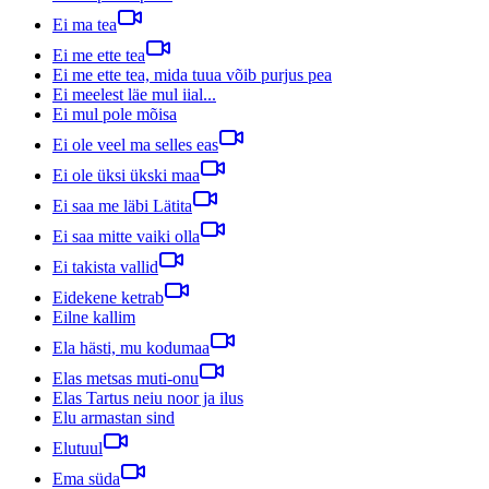
Ei ma tea
Ei me ette tea
Ei me ette tea, mida tuua võib purjus pea
Ei meelest läe mul iial...
Ei mul pole mõisa
Ei ole veel ma selles eas
Ei ole üksi ükski maa
Ei saa me läbi Lätita
Ei saa mitte vaiki olla
Ei takista vallid
Eidekene ketrab
Eilne kallim
Ela hästi, mu kodumaa
Elas metsas muti-onu
Elas Tartus neiu noor ja ilus
Elu armastan sind
Elutuul
Ema süda