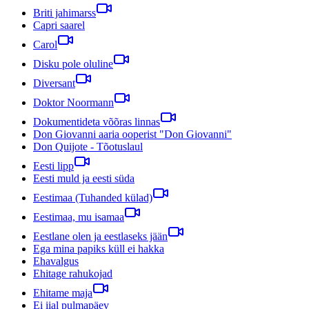
Briti jahimarss
Capri saarel
Carol
Disku pole oluline
Diversant
Doktor Noormann
Dokumentideta võõras linnas
Don Giovanni aaria ooperist "Don Giovanni"
Don Quijote - Tõotuslaul
Eesti lipp
Eesti muld ja eesti süda
Eestimaa (Tuhanded külad)
Eestimaa, mu isamaa
Eestlane olen ja eestlaseks jään
Ega mina papiks küll ei hakka
Ehavalgus
Ehitage rahukojad
Ehitame maja
Ei iial pulmapäev