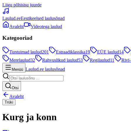
Liigu põhisisu juurde
Laulud.ee
Eestikeelsed laulusõnad
Avaleht
Videotega laulud
Kategooriad
Tuntuimad laulud
201
Estraadiklassika
19
EÜE laulud
14
Merelaulud
32
Rahvuslikud laulud
53
Regilaulud
11
Rivi-
Laulud.ee laulusõnad
Menüü
Otsi
Avaleht
Trüki
Kurg ja konn