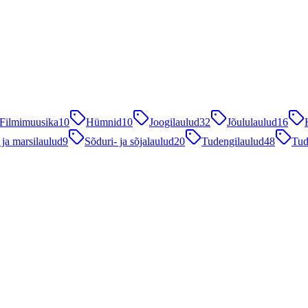
Filmimuusika
10
Hümnid
10
Joogilaulud
32
Jõululaulud
16
 ja marsilaulud
9
Sõduri- ja sõjalaulud
20
Tudengilaulud
48
Tud