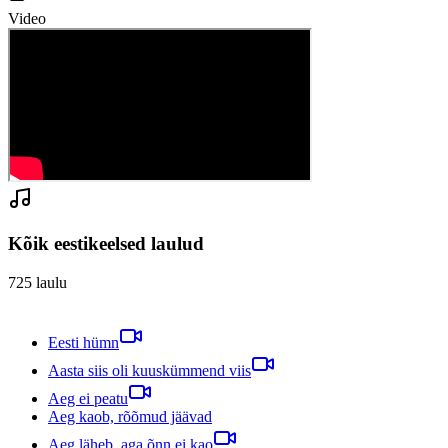
Video
Kõik eestikeelsed laulud
725
laulu
Eesti hümn
Aasta siis oli kuuskümmend viis
Aeg ei peatu
Aeg kaob, rõõmud jäävad
Aeg läheb, aga õnn ei kao