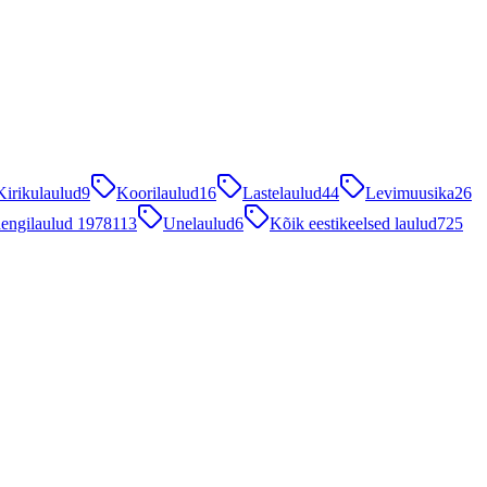
Kirikulaulud
9
Koorilaulud
16
Lastelaulud
44
Levimuusika
26
engilaulud 1978
113
Unelaulud
6
Kõik eestikeelsed laulud
725