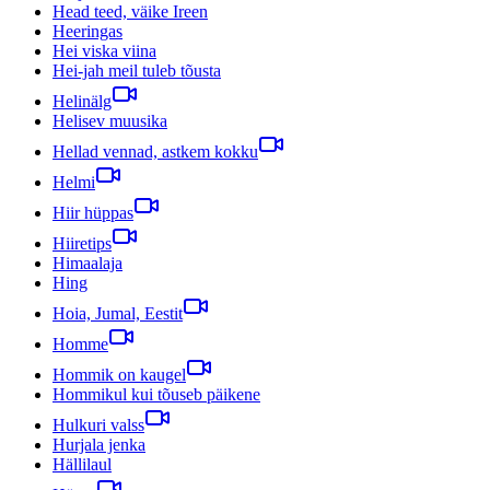
Head teed, väike Ireen
Heeringas
Hei viska viina
Hei-jah meil tuleb tõusta
Helinälg
Helisev muusika
Hellad vennad, astkem kokku
Helmi
Hiir hüppas
Hiiretips
Himaalaja
Hing
Hoia, Jumal, Eestit
Homme
Hommik on kaugel
Hommikul kui tõuseb päikene
Hulkuri valss
Hurjala jenka
Hällilaul