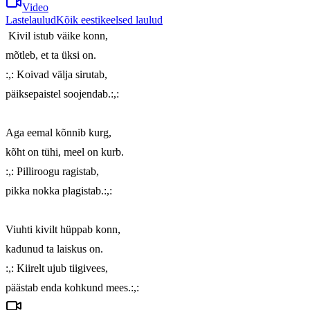
Video
Lastelaulud
Kõik eestikeelsed laulud
 Kivil istub väike konn,

mõtleb, et ta üksi on.

:,: Koivad välja sirutab,

päiksepaistel soojendab.:,:

Aga eemal kõnnib kurg,

kõht on tühi, meel on kurb.

:,: Pilliroogu ragistab,

pikka nokka plagistab.:,:

Viuhti kivilt hüppab konn,

kadunud ta laiskus on.

:,: Kiirelt ujub tiigivees,

päästab enda kohkund mees.:,: