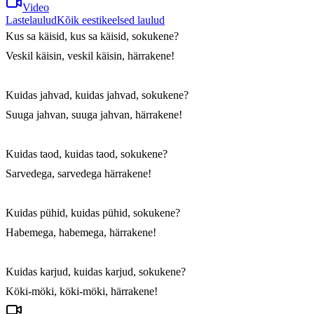
Video
Lastelaulud
Kõik eestikeelsed laulud
Kus sa käisid, kus sa käisid, sokukene?

Veskil käisin, veskil käisin, härrakene!

Kuidas jahvad, kuidas jahvad, sokukene?

Suuga jahvan, suuga jahvan, härrakene!

Kuidas taod, kuidas taod, sokukene?

Sarvedega, sarvedega härrakene!

Kuidas pühid, kuidas pühid, sokukene?

Habemega, habemega, härrakene!

Kuidas karjud, kuidas karjud, sokukene?

Köki-möki, köki-möki, härrakene!