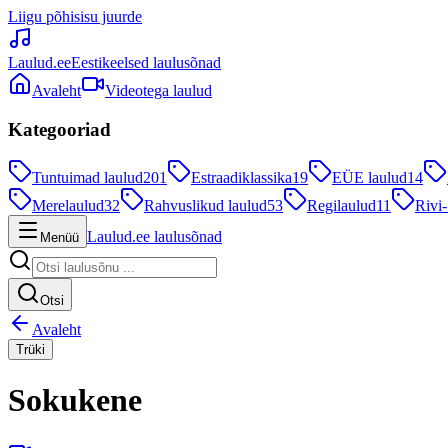
Liigu põhisisu juurde
Laulud.ee
Eestikeelsed laulusõnad
Avaleht
Videotega laulud
Kategooriad
Tuntuimad laulud
201
Estraadiklassika
19
EÜE laulud
14
Merelaulud
32
Rahvuslikud laulud
53
Regilaulud
11
Rivi-
Laulud.ee laulusõnad
Menüü
Otsi
Avaleht
Trüki
Sokukene