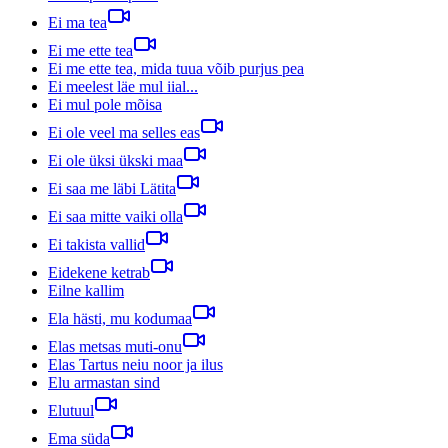
Ei ma tea
Ei me ette tea
Ei me ette tea, mida tuua võib purjus pea
Ei meelest läe mul iial...
Ei mul pole mõisa
Ei ole veel ma selles eas
Ei ole üksi ükski maa
Ei saa me läbi Lätita
Ei saa mitte vaiki olla
Ei takista vallid
Eidekene ketrab
Eilne kallim
Ela hästi, mu kodumaa
Elas metsas muti-onu
Elas Tartus neiu noor ja ilus
Elu armastan sind
Elutuul
Ema süda