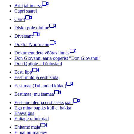
Briti jahimarss
Capri saarel
Carol
Disku pole oluline
Diversant
Doktor Noormann
Dokumentideta võõras linnas
Don Giovanni aaria ooperist "Don Giovanni"
Don Quijote - Tõotuslaul
Eesti lipp
Eesti muld ja eesti süda
Eestimaa (Tuhanded külad)
Eestimaa, mu isamaa
Eestlane olen ja eestlaseks jään
Ega mina papiks küll ei hakka
Ehavalgus
Ehitage rahukojad
Ehitame maja
Ei iial pulmapäev