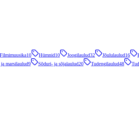
Filmimuusika
10
Hümnid
10
Joogilaulud
32
Jõululaulud
16
 ja marsilaulud
9
Sõduri- ja sõjalaulud
20
Tudengilaulud
48
Tud