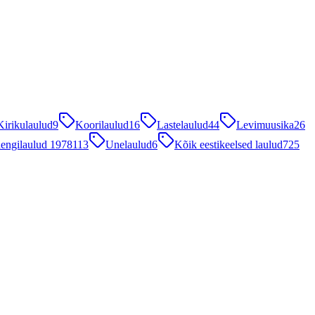
Kirikulaulud
9
Koorilaulud
16
Lastelaulud
44
Levimuusika
26
engilaulud 1978
113
Unelaulud
6
Kõik eestikeelsed laulud
725