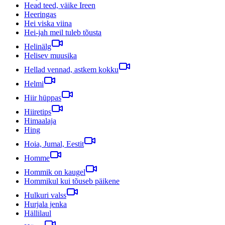
Head teed, väike Ireen
Heeringas
Hei viska viina
Hei-jah meil tuleb tõusta
Helinälg
Helisev muusika
Hellad vennad, astkem kokku
Helmi
Hiir hüppas
Hiiretips
Himaalaja
Hing
Hoia, Jumal, Eestit
Homme
Hommik on kaugel
Hommikul kui tõuseb päikene
Hulkuri valss
Hurjala jenka
Hällilaul