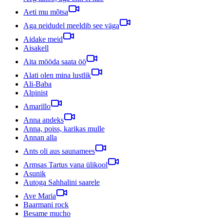
Aeti mu mõtsa
Aga neidudel meeldib see väga
Aidake meid
Aisakell
Aita mööda saata öö
Alati olen mina lustlik
Ali-Baba
Alpinist
Amarillo
Anna andeks
Anna, poiss, karikas mulle
Annan alla
Ants oli aus saunamees
Armsas Tartus vana ülikool
Asunik
Autoga Sahhalini saarele
Ave Maria
Baarmani rock
Besame mucho