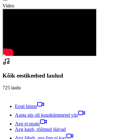
Video
Kõik eestikeelsed laulud
725
laulu
Eesti hümn
Aasta siis oli kuuskümmend viis
Aeg ei peatu
Aeg kaob, rõõmud jäävad
Aeg läheb, aga õnn ei kao