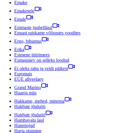
Emake
Emakesele
Emale
Emmaste juubelilaul
Ennast raiskame võõrastes voodites
Ergo, bibamus
Erika
Esimene tüürimees
Esmaspäev on selleks loodud
Et oleks rahu ja veidi päikest
Euromais
EÜE allveelaev
Grand Marino
Haanja miis
Hakkame, mehed, minema
Haldjate jõuluöö
Haldjate jõuluöö
Hambavalu laul
Hanepojad
Harja otsimine