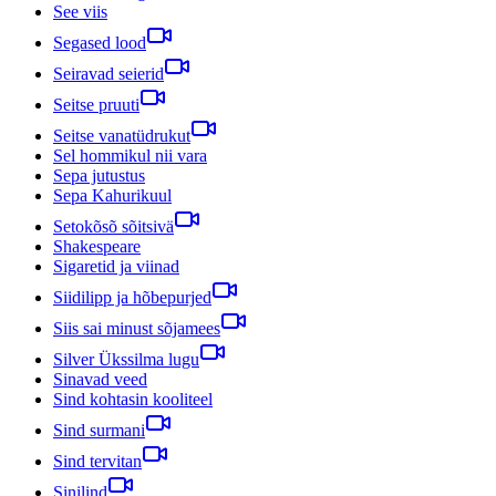
See viis
Segased lood
Seiravad seierid
Seitse pruuti
Seitse vanatüdrukut
Sel hommikul nii vara
Sepa jutustus
Sepa Kahurikuul
Setokõsõ sõitsivä
Shakespeare
Sigaretid ja viinad
Siidilipp ja hõbepurjed
Siis sai minust sõjamees
Silver Ükssilma lugu
Sinavad veed
Sind kohtasin kooliteel
Sind surmani
Sind tervitan
Sinilind