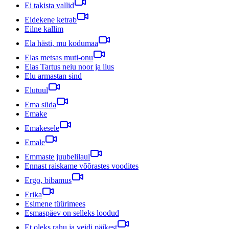
Ei takista vallid
Eidekene ketrab
Eilne kallim
Ela hästi, mu kodumaa
Elas metsas muti-onu
Elas Tartus neiu noor ja ilus
Elu armastan sind
Elutuul
Ema süda
Emake
Emakesele
Emale
Emmaste juubelilaul
Ennast raiskame võõrastes voodites
Ergo, bibamus
Erika
Esimene tüürimees
Esmaspäev on selleks loodud
Et oleks rahu ja veidi päikest