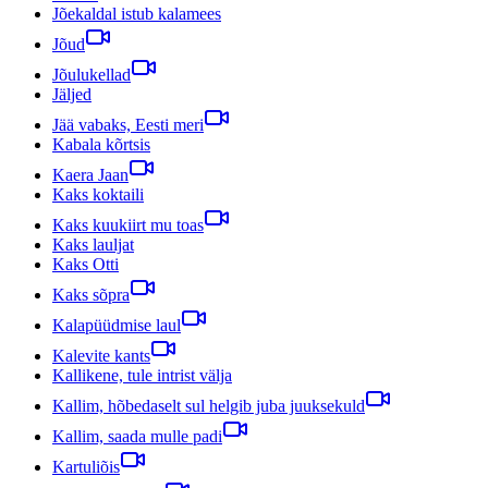
Jõekaldal istub kalamees
Jõud
Jõulukellad
Jäljed
Jää vabaks, Eesti meri
Kabala kõrtsis
Kaera Jaan
Kaks koktaili
Kaks kuukiirt mu toas
Kaks lauljat
Kaks Otti
Kaks sõpra
Kalapüüdmise laul
Kalevite kants
Kallikene, tule intrist välja
Kallim, hõbedaselt sul helgib juba juuksekuld
Kallim, saada mulle padi
Kartuliõis