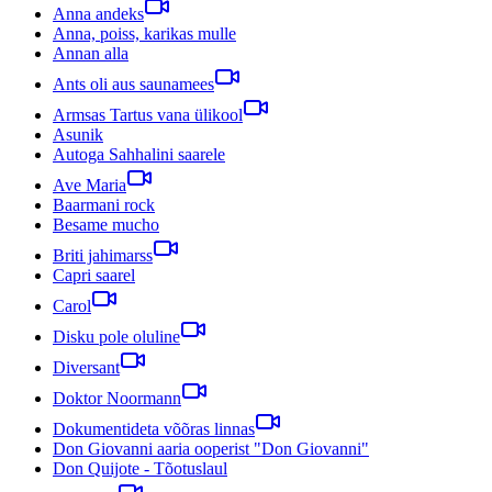
Anna andeks
Anna, poiss, karikas mulle
Annan alla
Ants oli aus saunamees
Armsas Tartus vana ülikool
Asunik
Autoga Sahhalini saarele
Ave Maria
Baarmani rock
Besame mucho
Briti jahimarss
Capri saarel
Carol
Disku pole oluline
Diversant
Doktor Noormann
Dokumentideta võõras linnas
Don Giovanni aaria ooperist "Don Giovanni"
Don Quijote - Tõotuslaul