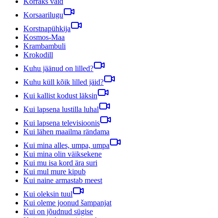
Korraks vaid
Korsaarilugu
Korstnapühkija
Kosmos-Maa
Krambambuli
Krokodill
Kuhu jäänud on lilled?
Kuhu küll kõik lilled jäid?
Kui kallist kodust läksin
Kui lapsena lustilla luhal
Kui lapsena televisioonis
Kui lähen maailma rändama
Kui mina alles, umpa, umpa
Kui mina olin väiksekene
Kui mu isa kord ära suri
Kui mul mure kipub
Kui naine armastab meest
Kui oleksin tuul
Kui oleme joonud šampanjat
Kui on jõudnud sügise