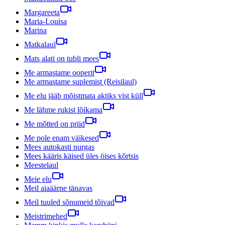
Margareeta
Maria-Louisa
Marina
Matkalaul
Mats alati on tubli mees
Me armastame ooperit
Me armastame suplemist (Reisilaul)
Me elu jääb mõistmata aktiks vist küll
Me lähme rukist lõikama
Me mõtted on priid
Me pole enam väikesed
Mees autokasti nurgas
Mees kääris käised üles öises kõrtsis
Meestelaul
Meie elu
Meil aiaäärne tänavas
Meil tuuled sõnumeid tõivad
Meistrimehed