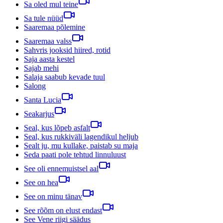
Sa oled mul teine
Sa tule nüüd
Saaremaa põlemine
Saaremaa valss
Sahvris jooksid hiired, rotid
Saja aasta kestel
Sajab mehi
Salaja saabub kevade tuul
Salong
Santa Lucia
Seakarjus
Seal, kus lõpeb asfalt
Seal, kus rukkiväli lagendikul heljub
Sealt ju, mu kullake, paistab su maja
Seda paati pole tehtud linnuluust
See oli ennemuistsel aal
See on hea
See on minu tänav
See rõõm on elust endast
See Vene riigi säädus