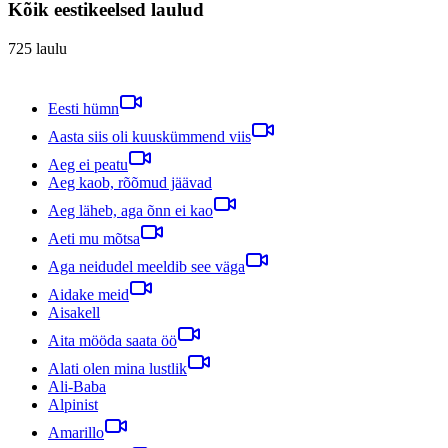
Kõik eestikeelsed laulud
725
laulu
Eesti hümn
Aasta siis oli kuuskümmend viis
Aeg ei peatu
Aeg kaob, rõõmud jäävad
Aeg läheb, aga õnn ei kao
Aeti mu mõtsa
Aga neidudel meeldib see väga
Aidake meid
Aisakell
Aita mööda saata öö
Alati olen mina lustlik
Ali-Baba
Alpinist
Amarillo