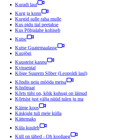
Kuradi laul
Kurg ja konn
Kurgid sulle raha mulle
Kus pidu iial peetakse
Kus Põhjalahe kohiseb
Kutse
Kutse Guatemaalasse
Kuujõgi
Kuusteist kannu
Kvissental
Kõige Suurem Sõber (Leopoldi laul)
Kõndis neiu mööda metsa
Kõnõtraat
Kõrts tühi on, kõik kuhugi on läinud
Kõrtsist just välja nüüd tulen ju ma
Käime koos
Käskjalg tuli meie külla
Kättemaks
Küla kuuleb
Küll on tähed - Oh kooliaeg