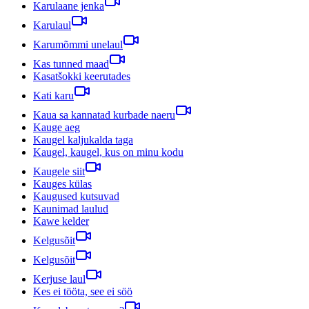
Karulaane jenka
Karulaul
Karumõmmi unelaul
Kas tunned maad
Kasatšokki keerutades
Kati karu
Kaua sa kannatad kurbade naeru
Kauge aeg
Kaugel kaljukalda taga
Kaugel, kaugel, kus on minu kodu
Kaugele siit
Kauges külas
Kaugused kutsuvad
Kaunimad laulud
Kawe kelder
Kelgusõit
Kelgusõit
Kerjuse laul
Kes ei tööta, see ei söö