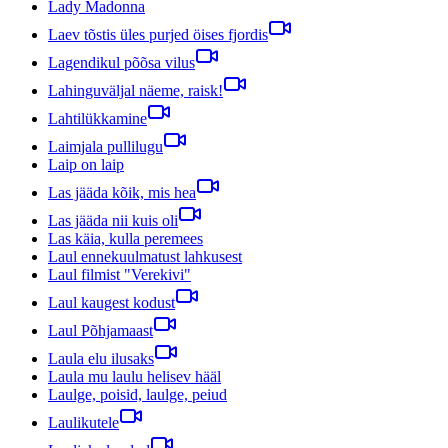
Lady Madonna
Laev tõstis üles purjed öises fjordis
Lagendikul põõsa vilus
Lahinguväljal näeme, raisk!
Lahtilükkamine
Laimjala pullilugu
Laip on laip
Las jääda kõik, mis hea
Las jääda nii kuis oli
Las käia, kulla peremees
Laul ennekuulmatust lahkusest
Laul filmist "Verekivi"
Laul kaugest kodust
Laul Põhjamaast
Laula elu ilusaks
Laula mu laulu helisev hääl
Laulge, poisid, laulge, peiud
Laulikutele