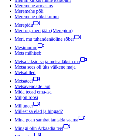
Memm kinkis mulle karabiini
Meremehe armastus
Meremehe põli
Meremehe püksikumm
Merepidu
Meri on, meri jääb (Merepidu)
Meri, mu tuhandenäoline sõber
Mesimumm
Mets mühiseb
Metsa läksid sa ja metsa läksin ma
Metsa sees oli üks väikene maja
Metsalilled
Metsateel
Metsavendade laul
Mida teead ema-isa
Miljon roosi
Miljuneer
Millest sa elad ja hingad?
Mina pean sambat tantsida saama
Minagi olin Arkaadia teel