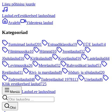
Liigu põhisisu juurde
Laulud.ee
Eestikeelsed laulusõnad
Avaleht
Videotega laulud
Kategooriad
Tuntuimad laulud
201
Estraadiklassika
19
EÜE laulud
14
Filmimuusika
10
Hümnid
10
Joogilaulud
32
Jõululaulud
16
Kirikulaulud
9
Koorilaulud
16
Lastelaulud
44
Levimuusika
26
Merelaulud
32
Rahvuslikud laulud
53
Regilaulud
11
Rivi- ja marsilaulud
9
Sõduri- ja sõjalaulud
20
Tudengilaulud
48
Tudengilaulud 1978
113
Unelaulud
6
Kõik eestikeelsed laulud
725
Laulud.ee laulusõnad
Menüü
Otsi