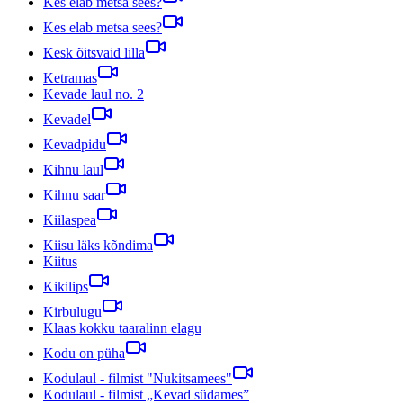
Kes elab metsa sees?
Kes elab metsa sees?
Kesk õitsvaid lilla
Ketramas
Kevade laul no. 2
Kevadel
Kevadpidu
Kihnu laul
Kihnu saar
Kiilaspea
Kiisu läks kõndima
Kiitus
Kikilips
Kirbulugu
Klaas kokku taaralinn elagu
Kodu on püha
Kodulaul - filmist "Nukitsamees"
Kodulaul - filmist „Kevad südames”