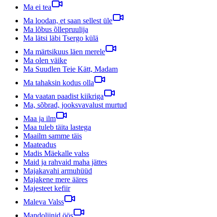
Ma ei tea
Ma loodan, et saan sellest üle
Ma lõbus õllepruulija
Ma lätsi läbi Tsergo külä
Ma märtsikuus läen merele
Ma olen väike
Ma Suudlen Teie Kätt, Madam
Ma tahaksin kodus olla
Ma vaatan paadist kiikriga
Ma, sõbrad, jooksvavalust murtud
Maa ja ilm
Maa tuleb täita lastega
Maailm samme täis
Maateadus
Madis Mäekalle valss
Maid ja rahvaid maha jättes
Majakavahi armuhüüd
Majakene mere ääres
Majesteet kefiir
Maleva Valss
Mandoliinid öös