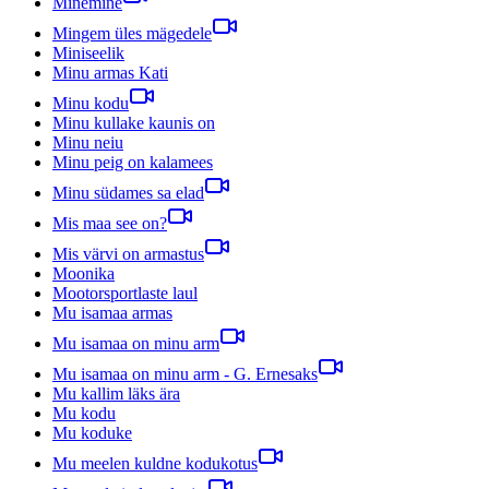
Minemine
Mingem üles mägedele
Miniseelik
Minu armas Kati
Minu kodu
Minu kullake kaunis on
Minu neiu
Minu peig on kalamees
Minu südames sa elad
Mis maa see on?
Mis värvi on armastus
Moonika
Mootorsportlaste laul
Mu isamaa armas
Mu isamaa on minu arm
Mu isamaa on minu arm - G. Ernesaks
Mu kallim läks ära
Mu kodu
Mu koduke
Mu meelen kuldne kodukotus