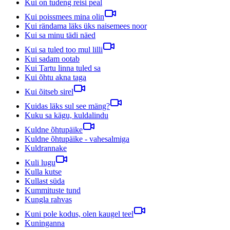
Kui on tudeng reisi peal
Kui poissmees mina olin
Kui rändama läks üks naisemees noor
Kui sa minu tädi näed
Kui sa tuled too mul lilli
Kui sadam ootab
Kui Tartu linna tuled sa
Kui õhtu akna taga
Kui õitseb sirel
Kuidas läks sul see mäng?
Kuku sa kägu, kuldalindu
Kuldne õhtupäike
Kuldne õhtupäike - vahesalmiga
Kuldrannake
Kuli lugu
Kulla kutse
Kullast süda
Kummituste tund
Kungla rahvas
Kuni pole kodus, olen kaugel teel
Kuninganna