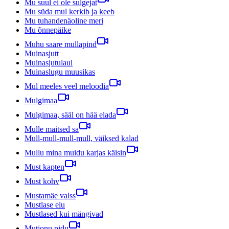
Mu suul ei ole sulgejat
Mu süda mul kerkib ja keeb
Mu tuhandenäoline meri
Mu õnnepäike
Muhu saare mullapind
Muinasjutt
Muinasjutulaul
Muinaslugu muusikas
Mul meeles veel meloodia
Mulgimaa
Mulgimaa, sääl on hää elada
Mulle maitsed sa
Mull-mull-mull-mull, väiksed kalad
Mullu mina muidu karjas käisin
Must kapten
Must kohv
Mustamäe valss
Mustlase elu
Mustlased kui mängivad
Mutionu pidu