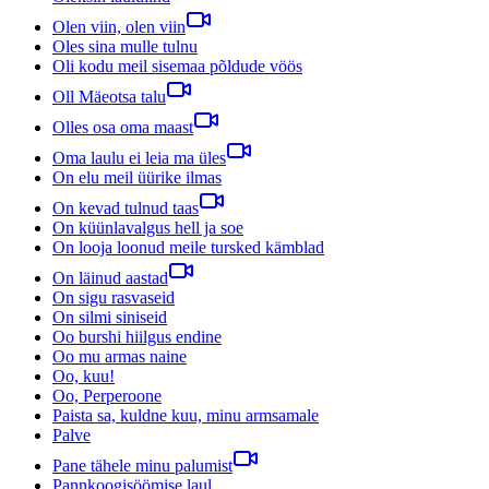
Olen viin, olen viin
Oles sina mulle tulnu
Oli kodu meil sisemaa põldude vöös
Oll Mäeotsa talu
Olles osa oma maast
Oma laulu ei leia ma üles
On elu meil üürike ilmas
On kevad tulnud taas
On küünlavalgus hell ja soe
On looja loonud meile tursked kämblad
On läinud aastad
On sigu rasvaseid
On silmi siniseid
Oo burshi hiilgus endine
Oo mu armas naine
Oo, kuu!
Oo, Perperoone
Paista sa, kuldne kuu, minu armsamale
Palve
Pane tähele minu palumist
Pannkoogisöömise laul