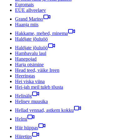
Euromais
EÜE allveelaev
Grand Marino
Haanja miis
Hakkame, mehed, minema
Haldjate jõuluöö
Haldjate jõuluöö
Hambavalu laul
Hanepojad
Harja otsimine
Head teed, väike Ireen
Heeringas
Hei viska viina
Hei-jah meil tuleb tõusta
Helinälg
Helisev muusika
Hellad vennad, astkem kokku
Helmi
Hiir hüppas
Hiiretips