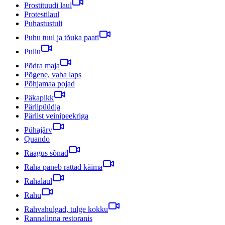
Prostituudi laul
Protestilaul
Puhastustuli
Puhu tuul ja tõuka paati
Pullu
Põdra maja
Põgene, vaba laps
Põhjamaa pojad
Päkapikk
Pärlipüüdja
Pärlist veinipeekriga
Pühajärv
Quando
Raagus sõnad
Raha paneb rattad käima
Rahalaul
Rahu
Rahvahulgad, tulge kokku
Rannalinna restoranis