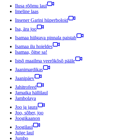
Ilusa rõõmu laul
Imeline laas
Insener Garini hüperboloid
Isa, ära joo
Isamaa hiilgava pinnala paistab
Isamaa ilu hoieldes
Isamaa, õitse sa!
Istsõ maailma veerõkõsõ pääle
Jaanimardikas
Jaanipäev
Jahitrofeed
Jamaika hällilaul
Jambolaya
Joo ja jaura
Joo, sõber, joo
Joogikaanon
Joogilaul
Julge laul
Jumbo