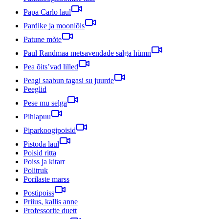
Papa Carlo laul
Pardike ja mooniõis
Patune mõte
Paul Randmaa metsavendade salga hümn
Pea õits’vad lilled
Peagi saabun tagasi su juurde
Peeglid
Pese mu selga
Pihlapuu
Piparkoogipoisid
Pistoda laul
Poisid ritta
Poiss ja kitarr
Politruk
Porilaste marss
Postipoiss
Priius, kallis anne
Professorite duett