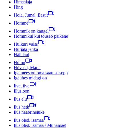
Himaalaja
Hing
Hoia, Jumal, Eestit
Homme
Hommik on kaugel
Hommikul kui tõuseb päikene
Hulkuri valss
Hurjala jenka
Hällilaul
Hümn
Hüvasti, Maria
Iga mees on oma saatuse sepp
Igaühes midagi on
Iive, iive
Illusioon
Ilus elu
Ilus hetk
Ilus naabrineiuke
Ilus oled, isamaa
Ilus oled, isamaa / Munamäel