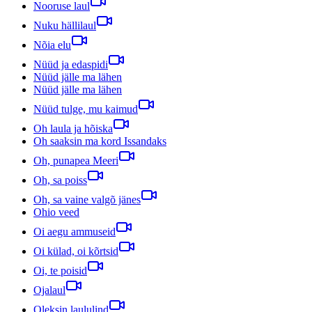
Nooruse laul
Nuku hällilaul
Nõia elu
Nüüd ja edaspidi
Nüüd jälle ma lähen
Nüüd jälle ma lähen
Nüüd tulge, mu kaimud
Oh laula ja hõiska
Oh saaksin ma kord Issandaks
Oh, punapea Meeri
Oh, sa poiss
Oh, sa vaine valgõ jänes
Ohio veed
Oi aegu ammuseid
Oi külad, oi kõrtsid
Oi, te poisid
Ojalaul
Oleksin laululind