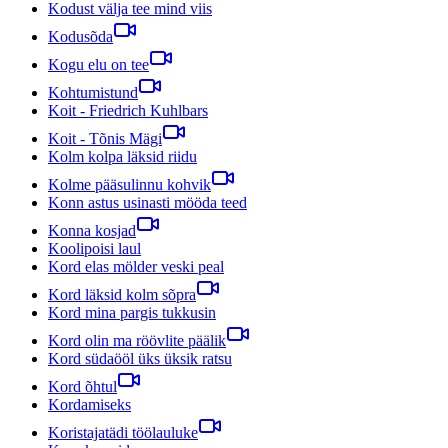
Kodust välja tee mind viis
Kodusõda
Kogu elu on tee
Kohtumistund
Koit - Friedrich Kuhlbars
Koit - Tõnis Mägi
Kolm kolpa läksid riidu
Kolme pääsulinnu kohvik
Konn astus usinasti mööda teed
Konna kosjad
Koolipoisi laul
Kord elas mölder veski peal
Kord läksid kolm sõpra
Kord mina pargis tukkusin
Kord olin ma röövlite päälik
Kord südaööl üks üksik ratsu
Kord õhtul
Kordamiseks
Koristajatädi töölauluke