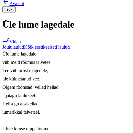
Avaleht
Trüki
Üle lume lagedale
Video
Jõululaulud
Kõik eestikeelsed laulud
Üle lume lagedale

viib meid rõõmus talvetee.

Tee viib orust mägedele,

üle külmetanud vee.

Olgem rõõmsad, velled hellad,

lajatagu laulukeel!

Helisegu aisakellad

lumerikkal talveteel.

Uhke kuuse tuppa toome
