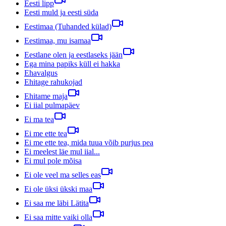
Eesti lipp
Eesti muld ja eesti süda
Eestimaa (Tuhanded külad)
Eestimaa, mu isamaa
Eestlane olen ja eestlaseks jään
Ega mina papiks küll ei hakka
Ehavalgus
Ehitage rahukojad
Ehitame maja
Ei iial pulmapäev
Ei ma tea
Ei me ette tea
Ei me ette tea, mida tuua võib purjus pea
Ei meelest läe mul iial...
Ei mul pole mõisa
Ei ole veel ma selles eas
Ei ole üksi ükski maa
Ei saa me läbi Lätita
Ei saa mitte vaiki olla