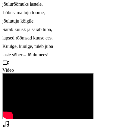
jõulurõõmuks lastele.

Lõbusama tuju loome,

jõulutuju kõigile.

Särab kuusk ja särab tuba,

lapsed rõõmsad kuuse ees.

Kuulge, kuulge, tuleb juba

laste sõber – Jõulumees!
Video