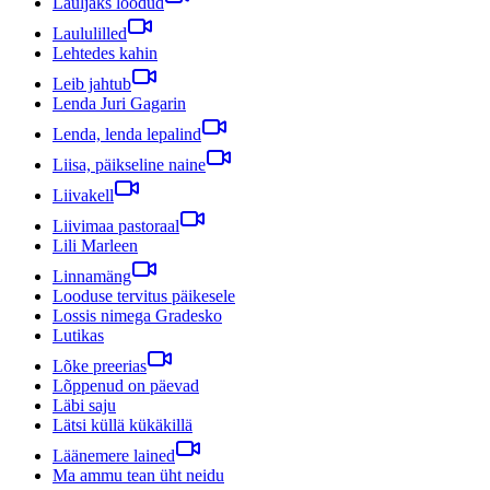
Lauljaks loodud
Laululilled
Lehtedes kahin
Leib jahtub
Lenda Juri Gagarin
Lenda, lenda lepalind
Liisa, päikseline naine
Liivakell
Liivimaa pastoraal
Lili Marleen
Linnamäng
Looduse tervitus päikesele
Lossis nimega Gradesko
Lutikas
Lõke preerias
Lõppenud on päevad
Läbi saju
Lätsi küllä kükäkillä
Läänemere lained
Ma ammu tean üht neidu