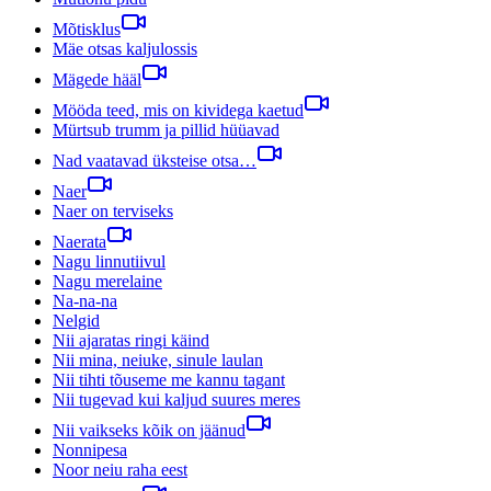
Mõtisklus
Mäe otsas kaljulossis
Mägede hääl
Mööda teed, mis on kividega kaetud
Mürtsub trumm ja pillid hüüavad
Nad vaatavad üksteise otsa…
Naer
Naer on terviseks
Naerata
Nagu linnutiivul
Nagu merelaine
Na-na-na
Nelgid
Nii ajaratas ringi käind
Nii mina, neiuke, sinule laulan
Nii tihti tõuseme me kannu tagant
Nii tugevad kui kaljud suures meres
Nii vaikseks kõik on jäänud
Nonnipesa
Noor neiu raha eest