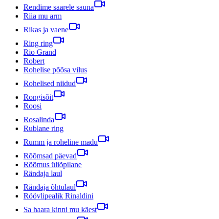
Rendime saarele sauna
Riia mu arm
Rikas ja vaene
Ring ring
Rio Grand
Robert
Rohelise põõsa vilus
Rohelised niidud
Rongisõit
Roosi
Rosalinda
Rublane ring
Rumm ja roheline madu
Rõõmsad päevad
Rõõmus üliõpilane
Rändaja laul
Rändaja õhtulaul
Röövlipealik Rinaldini
Sa haara kinni mu käest