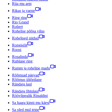
Riia mu arm
Rikas ja vaene
Ring ring
Rio Grand
Robert
Rohelise põõsa vilus
Rohelised niidud
Rongisõit
Roosi
Rosalinda
Rublane ring
Rumm ja roheline madu
Rõõmsad päevad
Rõõmus üliõpilane
Rändaja laul
Rändaja õhtulaul
Röövlipealik Rinaldini
Sa haara kinni mu käest
Sa oled mul teine