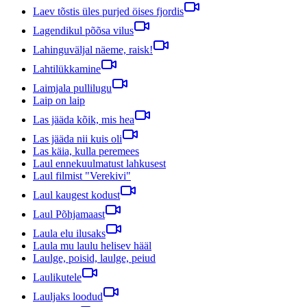
Laev tõstis üles purjed öises fjordis
Lagendikul põõsa vilus
Lahinguväljal näeme, raisk!
Lahtilükkamine
Laimjala pullilugu
Laip on laip
Las jääda kõik, mis hea
Las jääda nii kuis oli
Las käia, kulla peremees
Laul ennekuulmatust lahkusest
Laul filmist "Verekivi"
Laul kaugest kodust
Laul Põhjamaast
Laula elu ilusaks
Laula mu laulu helisev hääl
Laulge, poisid, laulge, peiud
Laulikutele
Lauljaks loodud