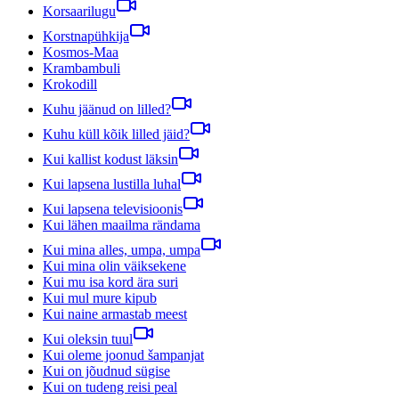
Korsaarilugu
Korstnapühkija
Kosmos-Maa
Krambambuli
Krokodill
Kuhu jäänud on lilled?
Kuhu küll kõik lilled jäid?
Kui kallist kodust läksin
Kui lapsena lustilla luhal
Kui lapsena televisioonis
Kui lähen maailma rändama
Kui mina alles, umpa, umpa
Kui mina olin väiksekene
Kui mu isa kord ära suri
Kui mul mure kipub
Kui naine armastab meest
Kui oleksin tuul
Kui oleme joonud šampanjat
Kui on jõudnud sügise
Kui on tudeng reisi peal