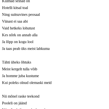
Külmad seinad on

Hotelli kitsal toal

Ning suitsuvines peosaal

Viinast ei saa abi

Vaid hetkeks lohutust

Kes nõrk on annab alla

Ja lõpp on kogu lool

Ja taas peab üks meist lahkuma

Tähti üheks õhtuks

Meist kergelt tulla võib

Ja homme juba kustume

Kui poleks olnud olemaski meid

Nii mõnel raske teekond

Pooleli on jäänd
