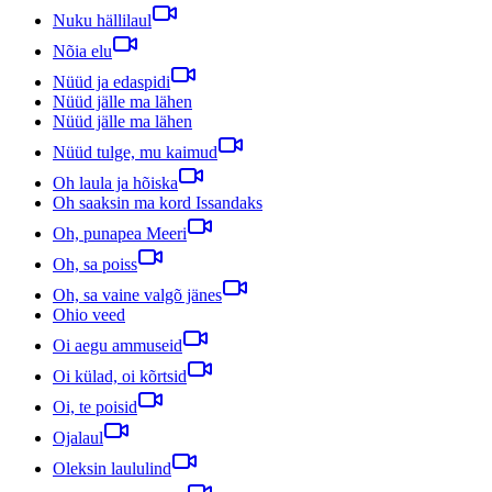
Nuku hällilaul
Nõia elu
Nüüd ja edaspidi
Nüüd jälle ma lähen
Nüüd jälle ma lähen
Nüüd tulge, mu kaimud
Oh laula ja hõiska
Oh saaksin ma kord Issandaks
Oh, punapea Meeri
Oh, sa poiss
Oh, sa vaine valgõ jänes
Ohio veed
Oi aegu ammuseid
Oi külad, oi kõrtsid
Oi, te poisid
Ojalaul
Oleksin laululind