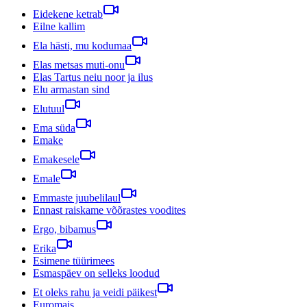
Eidekene ketrab
Eilne kallim
Ela hästi, mu kodumaa
Elas metsas muti-onu
Elas Tartus neiu noor ja ilus
Elu armastan sind
Elutuul
Ema süda
Emake
Emakesele
Emale
Emmaste juubelilaul
Ennast raiskame võõrastes voodites
Ergo, bibamus
Erika
Esimene tüürimees
Esmaspäev on selleks loodud
Et oleks rahu ja veidi päikest
Euromais