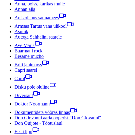
Anna, poiss, karikas mulle
Annan alla
Ants oli aus saunamees
Armsas Tartus vana ülikool
Asunik
Autoga Sahhalini saarele
Ave Maria
Baarmani rock
Besame mucho
Briti jahimarss
Capri saarel
Carol
Disku pole oluline
Diversant
Doktor Noormann
Dokumentideta võõras linnas
Don Giovanni aaria ooperist "Don Giovanni"
Don Quijote - Tõotuslaul
Eesti lipp