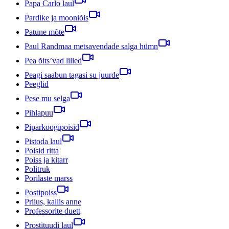
Papa Carlo laul
Pardike ja mooniõis
Patune mõte
Paul Randmaa metsavendade salga hümn
Pea õits’vad lilled
Peagi saabun tagasi su juurde
Peeglid
Pese mu selga
Pihlapuu
Piparkoogipoisid
Pistoda laul
Poisid ritta
Poiss ja kitarr
Politruk
Porilaste marss
Postipoiss
Priius, kallis anne
Professorite duett
Prostituudi laul