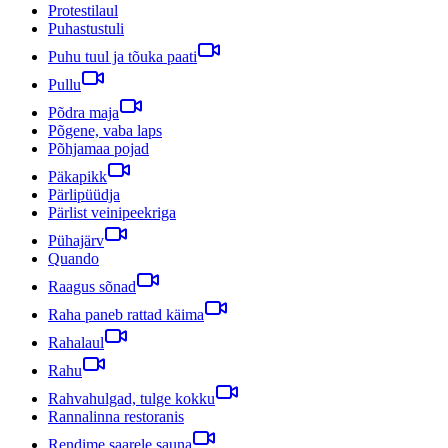
Protestilaul
Puhastustuli
Puhu tuul ja tõuka paati
Pullu
Põdra maja
Põgene, vaba laps
Põhjamaa pojad
Päkapikk
Pärlipüüdja
Pärlist veinipeekriga
Pühajärv
Quando
Raagus sõnad
Raha paneb rattad käima
Rahalaul
Rahu
Rahvahulgad, tulge kokku
Rannalinna restoranis
Rendime saarele sauna