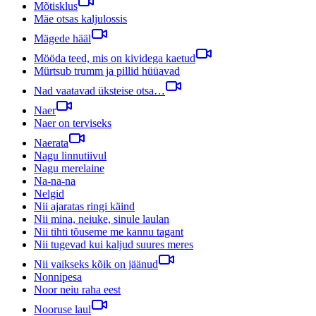
Mõtisklus
Mäe otsas kaljulossis
Mägede hääl
Mööda teed, mis on kividega kaetud
Mürtsub trumm ja pillid hüüavad
Nad vaatavad üksteise otsa…
Naer
Naer on terviseks
Naerata
Nagu linnutiivul
Nagu merelaine
Na-na-na
Nelgid
Nii ajaratas ringi käind
Nii mina, neiuke, sinule laulan
Nii tihti tõuseme me kannu tagant
Nii tugevad kui kaljud suures meres
Nii vaikseks kõik on jäänud
Nonnipesa
Noor neiu raha eest
Nooruse laul