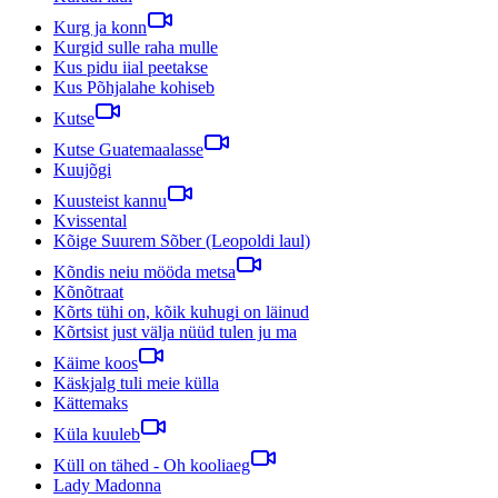
Kurg ja konn
Kurgid sulle raha mulle
Kus pidu iial peetakse
Kus Põhjalahe kohiseb
Kutse
Kutse Guatemaalasse
Kuujõgi
Kuusteist kannu
Kvissental
Kõige Suurem Sõber (Leopoldi laul)
Kõndis neiu mööda metsa
Kõnõtraat
Kõrts tühi on, kõik kuhugi on läinud
Kõrtsist just välja nüüd tulen ju ma
Käime koos
Käskjalg tuli meie külla
Kättemaks
Küla kuuleb
Küll on tähed - Oh kooliaeg
Lady Madonna