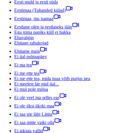
Eesti muld ja eesti süda
Eestimaa (Tuhanded külad)
Eestimaa, mu isamaa
Eestlane olen ja eestlaseks jään
Ega mina papiks küll ei hakka
Ehavalgus
Ehitage rahukojad
Ehitame maja
Ei iial pulmapäev
Ei ma tea
Ei me ette tea
Ei me ette tea, mida tuua võib purjus pea
Ei meelest läe mul iial...
Ei mul pole mõisa
Ei ole veel ma selles eas
Ei ole üksi ükski maa
Ei saa me läbi Lätita
Ei saa mitte vaiki olla
Ei takista vallid