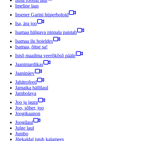
Ilusa rõõmu laul
Imeline laas
Insener Garini hüperboloid
Isa, ära joo
Isamaa hiilgava pinnala paistab
Isamaa ilu hoieldes
Isamaa, õitse sa!
Istsõ maailma veerõkõsõ pääle
Jaanimardikas
Jaanipäev
Jahitrofeed
Jamaika hällilaul
Jambolaya
Joo ja jaura
Joo, sõber, joo
Joogikaanon
Joogilaul
Julge laul
Jumbo
Jõekaldal istub kalamees