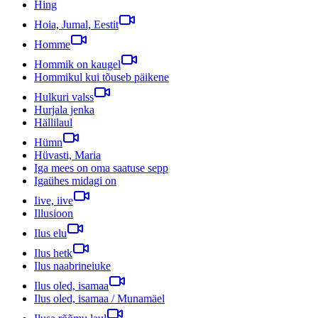
Hing
Hoia, Jumal, Eestit
Homme
Hommik on kaugel
Hommikul kui tõuseb päikene
Hulkuri valss
Hurjala jenka
Hällilaul
Hümn
Hüvasti, Maria
Iga mees on oma saatuse sepp
Igaühes midagi on
Iive, iive
Illusioon
Ilus elu
Ilus hetk
Ilus naabrineiuke
Ilus oled, isamaa
Ilus oled, isamaa / Munamäel