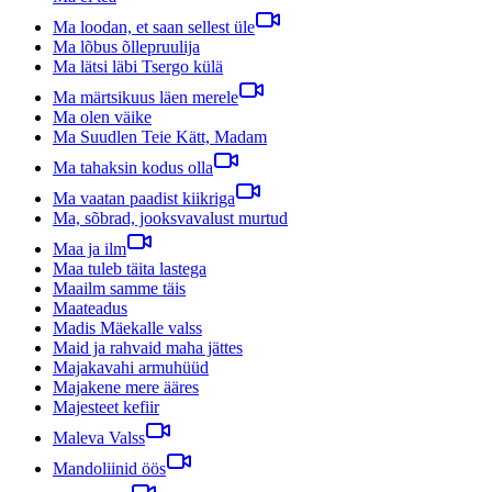
Ma loodan, et saan sellest üle
Ma lõbus õllepruulija
Ma lätsi läbi Tsergo külä
Ma märtsikuus läen merele
Ma olen väike
Ma Suudlen Teie Kätt, Madam
Ma tahaksin kodus olla
Ma vaatan paadist kiikriga
Ma, sõbrad, jooksvavalust murtud
Maa ja ilm
Maa tuleb täita lastega
Maailm samme täis
Maateadus
Madis Mäekalle valss
Maid ja rahvaid maha jättes
Majakavahi armuhüüd
Majakene mere ääres
Majesteet kefiir
Maleva Valss
Mandoliinid öös