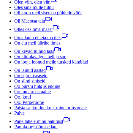
Olen viin, olen viin
Oles sina mulle tulnu
Oli kodu meil sisemaa põldude vöös
Oll Mäeotsa talu
Olles osa oma maast
Oma laulu ei leia ma üles
On elu meil üürike ilmas
On kevad tulnud taas
On küünlavalgus hell ja soe
On looja loonud meile tursked kämblad
On läinud aastad
On sigu rasvaseid
On silmi siniseid
Oo burshi hiilgus endine
Oo mu armas naine
Oo, kuu!
Oo, Perperoone
Paista sa, kuldne kuu, minu armsamale
Palve
Pane tähele minu palumist
Pannkoogisöömise laul