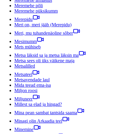
Meremehe armastus
Meremehe põli
Meremehe püksikumm
Merepidu
Meri on, meri jääb (Merepidu)
Meri, mu tuhandenäoline sõber
Mesimumm
Mets mühiseb
Metsa läksid sa ja metsa läksin ma
Metsa sees oli üks väikene maja
Metsalilled
Metsateel
Metsavendade laul
Mida teead ema-isa
Miljon roosi
Miljuneer
Millest sa elad ja hingad?
Mina pean sambat tantsida saama
Minagi olin Arkaadia teel
Minemine