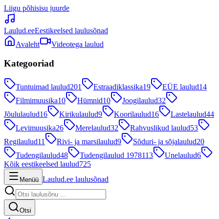
Liigu põhisisu juurde
Laulud.ee
Eestikeelsed laulusõnad
Avaleht
Videotega laulud
Kategooriad
Tuntuimad laulud
201
Estraadiklassika
19
EÜE laulud
14
Filmimuusika
10
Hümnid
10
Joogilaulud
32
Jõululaulud
16
Kirikulaulud
9
Koorilaulud
16
Lastelaulud
44
Levimuusika
26
Merelaulud
32
Rahvuslikud laulud
53
Regilaulud
11
Rivi- ja marsilaulud
9
Sõduri- ja sõjalaulud
20
Tudengilaulud
48
Tudengilaulud 1978
113
Unelaulud
6
Kõik eestikeelsed laulud
725
Laulud.ee laulusõnad
Menüü
Otsi