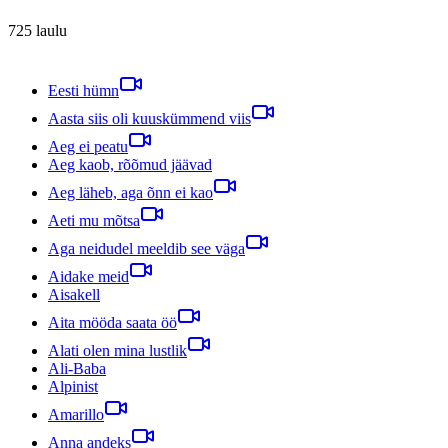
725
laulu
Eesti hümn
Aasta siis oli kuuskümmend viis
Aeg ei peatu
Aeg kaob, rõõmud jäävad
Aeg läheb, aga õnn ei kao
Aeti mu mõtsa
Aga neidudel meeldib see väga
Aidake meid
Aisakell
Aita mööda saata öö
Alati olen mina lustlik
Ali-Baba
Alpinist
Amarillo
Anna andeks