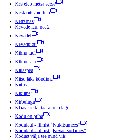
Kes elab metsa sees?
Kesk õitsvaid lilla
Ketramas
Kevade laul no. 2
Kevadel
Kevadpidu
Kihnu laul
Kihnu saar
Kiilaspea
Kiisu läks kõndima
Kiitus
Kikilips
Kirbulugu
Klaas kokku taaralinn elagu
Kodu on püha
Kodulaul - filmist "Nukitsamees"
Kodulaul - filmist „Kevad südames”
Kodust välja tee mind viis