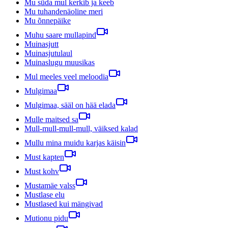
Mu süda mul kerkib ja keeb
Mu tuhandenäoline meri
Mu õnnepäike
Muhu saare mullapind
Muinasjutt
Muinasjutulaul
Muinaslugu muusikas
Mul meeles veel meloodia
Mulgimaa
Mulgimaa, sääl on hää elada
Mulle maitsed sa
Mull-mull-mull-mull, väiksed kalad
Mullu mina muidu karjas käisin
Must kapten
Must kohv
Mustamäe valss
Mustlase elu
Mustlased kui mängivad
Mutionu pidu