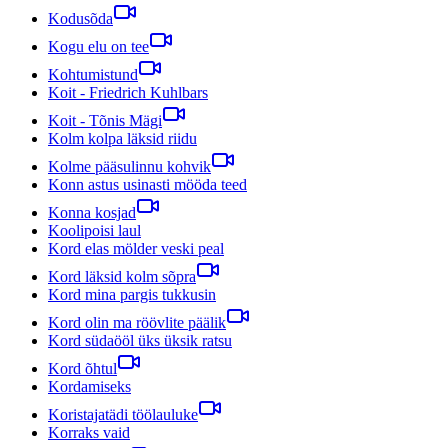
Kodusõda
Kogu elu on tee
Kohtumistund
Koit - Friedrich Kuhlbars
Koit - Tõnis Mägi
Kolm kolpa läksid riidu
Kolme pääsulinnu kohvik
Konn astus usinasti mööda teed
Konna kosjad
Koolipoisi laul
Kord elas mölder veski peal
Kord läksid kolm sõpra
Kord mina pargis tukkusin
Kord olin ma röövlite päälik
Kord südaööl üks üksik ratsu
Kord õhtul
Kordamiseks
Koristajatädi töölauluke
Korraks vaid