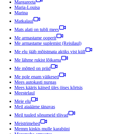
Margareeta
Maria-Louisa
Marina
Matkalaul
Mats alati on tubli mees
Me armastame ooperit
Me armastame suplemist (Reisilaul)
Me elu jääb mõistmata aktiks vist küll
Me lähme rukist lõikama
Me mõtted on priid
Me pole enam väikesed
Mees autokasti nurgas
Mees kääris käised üles öises kõrtsis
Meestelaul
Meie elu
Meil aiaäärne tänavas
Meil tuuled sõnumeid tõivad
Meistrimehed
Memm kinkis mulle karabiini