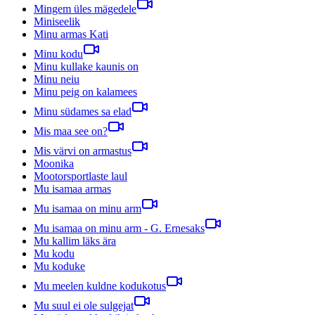
Mingem üles mägedele
Miniseelik
Minu armas Kati
Minu kodu
Minu kullake kaunis on
Minu neiu
Minu peig on kalamees
Minu südames sa elad
Mis maa see on?
Mis värvi on armastus
Moonika
Mootorsportlaste laul
Mu isamaa armas
Mu isamaa on minu arm
Mu isamaa on minu arm - G. Ernesaks
Mu kallim läks ära
Mu kodu
Mu koduke
Mu meelen kuldne kodukotus
Mu suul ei ole sulgejat