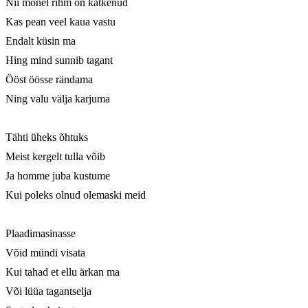
Nii mõnel rihm on katkenud

Kas pean veel kaua vastu

Endalt küsin ma

Hing mind sunnib tagant

Ööst öösse rändama

Ning valu välja karjuma

Tähti üheks õhtuks

Meist kergelt tulla võib

Ja homme juba kustume

Kui poleks olnud olemaski meid

Plaadimasinasse

Võid mündi visata

Kui tahad et ellu ärkan ma

Või lüüa tagantselja
