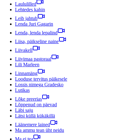
Laululilled
Lehtedes kahin
Leib jahtub
Lenda Juri Gagarin
Lenda, lenda lepalind
Liisa, päikseline naine
Liivakell
Liivimaa pastoraal
Lili Marleen
Linnamäng
Looduse tervitus päikesele
Lossis nimega Gradesko
Lutikas
Lõke preerias
Lõppenud on päevad
Läbi saju
Lätsi küllä kükäkillä
Läänemere lained
Ma ammu tean üht neidu
Ma ei tea