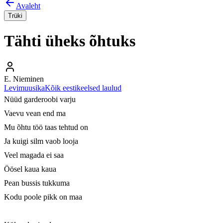
Avaleht
Trüki
Tähti üheks õhtuks
E. Nieminen
Levimuusika
Kõik eestikeelsed laulud
Nüüd garderoobi varju

Vaevu vean end ma

Mu õhtu töö taas tehtud on

Ja kuigi silm vaob looja

Veel magada ei saa

Öösel kaua kaua

Pean bussis tukkuma

Kodu poole pikk on maa
