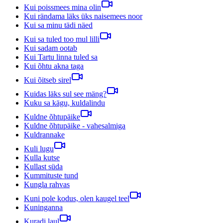
Kui poissmees mina olin
Kui rändama läks üks naisemees noor
Kui sa minu tädi näed
Kui sa tuled too mul lilli
Kui sadam ootab
Kui Tartu linna tuled sa
Kui õhtu akna taga
Kui õitseb sirel
Kuidas läks sul see mäng?
Kuku sa kägu, kuldalindu
Kuldne õhtupäike
Kuldne õhtupäike - vahesalmiga
Kuldrannake
Kuli lugu
Kulla kutse
Kullast süda
Kummituste tund
Kungla rahvas
Kuni pole kodus, olen kaugel teel
Kuninganna
Kuradi laul