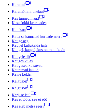
Karulaul
Karumõmmi unelaul
Kas tunned maad
Kasatšokki keerutades
Kati karu
Kaua sa kannatad kurbade naeru
Kauge aeg
Kaugel kaljukalda taga
Kaugel, kaugel, kus on minu kodu
Kaugele siit
Kauges külas
Kaugused kutsuvad
Kaunimad laulud
Kawe kelder
Kelgusõit
Kelgusõit
Kerjuse laul
Kes ei tööta, see ei söö
Kes elab metsa sees?