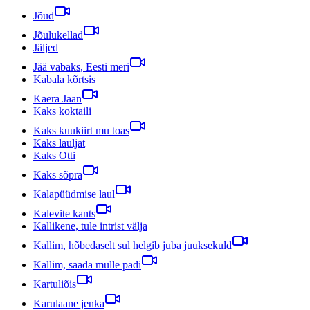
Jõud
Jõulukellad
Jäljed
Jää vabaks, Eesti meri
Kabala kõrtsis
Kaera Jaan
Kaks koktaili
Kaks kuukiirt mu toas
Kaks lauljat
Kaks Otti
Kaks sõpra
Kalapüüdmise laul
Kalevite kants
Kallikene, tule intrist välja
Kallim, hõbedaselt sul helgib juba juuksekuld
Kallim, saada mulle padi
Kartuliõis
Karulaane jenka