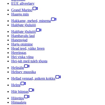
EÜE allveelaev
Grand Marino
Haanja miis
Hakkame, mehed, minema
Haldjate jõuluöö
Haldjate jõuluöö
Hambavalu laul
Hanepojad
Harja otsimine
Head teed, väike Ireen
Heeringas
Hei viska viina
Hei-jah meil tuleb tõusta
Helinälg
Helisev muusika
Hellad vennad, astkem kokku
Helmi
Hiir hüppas
Hiiretips
Himaalaja