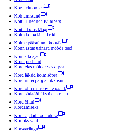
Kogu elu on tee
Kohtumistund
Koit - Friedrich Kuhlbars
Koit - Tõnis Mägi
Kolm kolpa läksid riidu
Kolme pääsulinnu kohvik
Konn astus usinasti mööda teed
Konna kosjad
Koolipoisi laul
Kord elas mölder veski peal
Kord läksid kolm sõpra
Kord mina pargis tukkusin
Kord olin ma röövlite päälik
Kord südaööl üks üksik ratsu
Kord õhtul
Kordamiseks
Koristajatädi töölauluke
Korraks vaid
Korsaarilugu