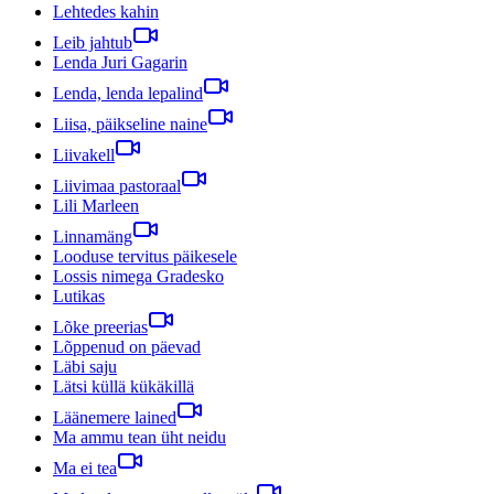
Lehtedes kahin
Leib jahtub
Lenda Juri Gagarin
Lenda, lenda lepalind
Liisa, päikseline naine
Liivakell
Liivimaa pastoraal
Lili Marleen
Linnamäng
Looduse tervitus päikesele
Lossis nimega Gradesko
Lutikas
Lõke preerias
Lõppenud on päevad
Läbi saju
Lätsi küllä kükäkillä
Läänemere lained
Ma ammu tean üht neidu
Ma ei tea