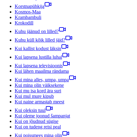
Korstnapühkija
Kosmos-Maa
Krambambuli
Krokodill
Kuhu jäänud on lilled?
Kuhu küll kõik lilled jäid?
Kui kallist kodust läksin
Kui lapsena lustilla luhal
Kui lapsena televisioonis
Kui lähen maailma rändama
Kui mina alles, umpa, umpa
Kui mina olin väiksekene
Kui mu isa kord ära suri
Kui mul mure kipub
Kui naine armastab meest
Kui oleksin tuul
Kui oleme joonud šampanjat
Kui on jõudnud sügise
Kui on tudeng reisi peal
Kui poissmees mina olin