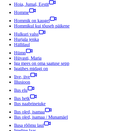
Hoia, Jumal, Eestit
Homme
Hommik on kaugel
Hommikul kui tõuseb päikene
Hulkuri valss
Hurjala jenka
Hällilaul
Hümn
Hüvasti, Maria
Iga mees on oma saatuse sepp
Igaühes midagi on
Iive, iive
Illusioon
Ilus elu
Ilus hetk
Ilus naabrineiuke
Ilus oled, isamaa
Ilus oled, isamaa / Munamäel
Ilusa rõõmu laul
Imeline laas