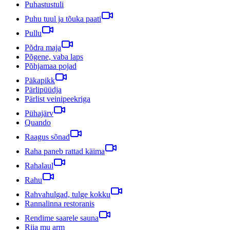
Puhastustuli
Puhu tuul ja tõuka paati
Pullu
Põdra maja
Põgene, vaba laps
Põhjamaa pojad
Päkapikk
Pärlipüüdja
Pärlist veinipeekriga
Pühajärv
Quando
Raagus sõnad
Raha paneb rattad käima
Rahalaul
Rahu
Rahvahulgad, tulge kokku
Rannalinna restoranis
Rendime saarele sauna
Riia mu arm