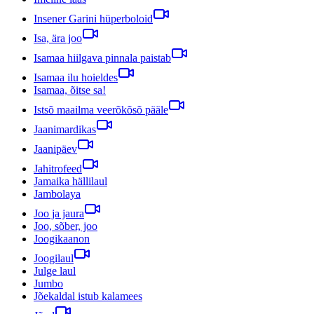
Insener Garini hüperboloid
Isa, ära joo
Isamaa hiilgava pinnala paistab
Isamaa ilu hoieldes
Isamaa, õitse sa!
Istsõ maailma veerõkõsõ pääle
Jaanimardikas
Jaanipäev
Jahitrofeed
Jamaika hällilaul
Jambolaya
Joo ja jaura
Joo, sõber, joo
Joogikaanon
Joogilaul
Julge laul
Jumbo
Jõekaldal istub kalamees