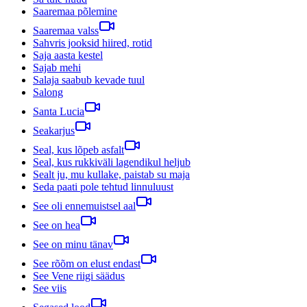
Saaremaa põlemine
Saaremaa valss
Sahvris jooksid hiired, rotid
Saja aasta kestel
Sajab mehi
Salaja saabub kevade tuul
Salong
Santa Lucia
Seakarjus
Seal, kus lõpeb asfalt
Seal, kus rukkiväli lagendikul heljub
Sealt ju, mu kullake, paistab su maja
Seda paati pole tehtud linnuluust
See oli ennemuistsel aal
See on hea
See on minu tänav
See rõõm on elust endast
See Vene riigi säädus
See viis