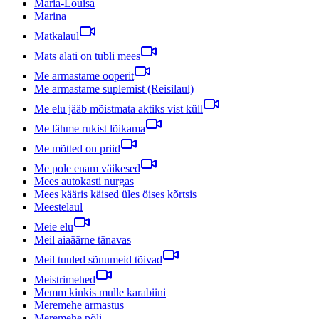
Maria-Louisa
Marina
Matkalaul
Mats alati on tubli mees
Me armastame ooperit
Me armastame suplemist (Reisilaul)
Me elu jääb mõistmata aktiks vist küll
Me lähme rukist lõikama
Me mõtted on priid
Me pole enam väikesed
Mees autokasti nurgas
Mees kääris käised üles öises kõrtsis
Meestelaul
Meie elu
Meil aiaäärne tänavas
Meil tuuled sõnumeid tõivad
Meistrimehed
Memm kinkis mulle karabiini
Meremehe armastus
Meremehe põli