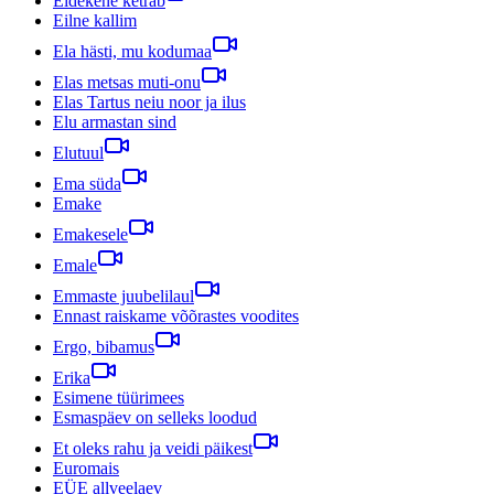
Eidekene ketrab
Eilne kallim
Ela hästi, mu kodumaa
Elas metsas muti-onu
Elas Tartus neiu noor ja ilus
Elu armastan sind
Elutuul
Ema süda
Emake
Emakesele
Emale
Emmaste juubelilaul
Ennast raiskame võõrastes voodites
Ergo, bibamus
Erika
Esimene tüürimees
Esmaspäev on selleks loodud
Et oleks rahu ja veidi päikest
Euromais
EÜE allveelaev