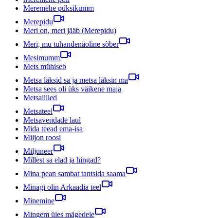
Meremehe püksikumm
Merepidu
Meri on, meri jääb (Merepidu)
Meri, mu tuhandenäoline sõber
Mesimumm
Mets mühiseb
Metsa läksid sa ja metsa läksin ma
Metsa sees oli üks väikene maja
Metsalilled
Metsateel
Metsavendade laul
Mida teead ema-isa
Miljon roosi
Miljuneer
Millest sa elad ja hingad?
Mina pean sambat tantsida saama
Minagi olin Arkaadia teel
Minemine
Mingem üles mägedele