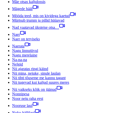
Mäe otsas kaljulossis
Mägede hääl
Mööda teed, mis on kividega kaetud
Mürtsub trumm ja pillid hüüavad
Nad vaatavad üksteise otsa…
Naer
Naer on terviseks
Naerata
Nagu linnutiivul
Nagu merelaine
Na-na-na
Nelgid
Nii ajaratas ringi käind
Nii mina, neiuke, sinule laulan
Nii tihti tõuseme me kannu tagant
Nii tugevad kui kaljud suures meres
Nii vaikseks kõik on jäänud
Nonnipesa
Noor neiu raha eest
Nooruse laul
Nuku hällilaul