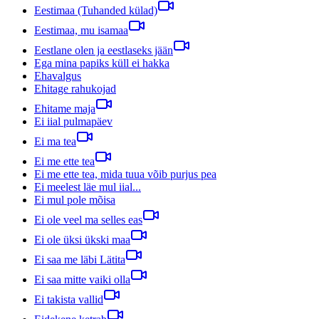
Eestimaa (Tuhanded külad)
Eestimaa, mu isamaa
Eestlane olen ja eestlaseks jään
Ega mina papiks küll ei hakka
Ehavalgus
Ehitage rahukojad
Ehitame maja
Ei iial pulmapäev
Ei ma tea
Ei me ette tea
Ei me ette tea, mida tuua võib purjus pea
Ei meelest läe mul iial...
Ei mul pole mõisa
Ei ole veel ma selles eas
Ei ole üksi ükski maa
Ei saa me läbi Lätita
Ei saa mitte vaiki olla
Ei takista vallid