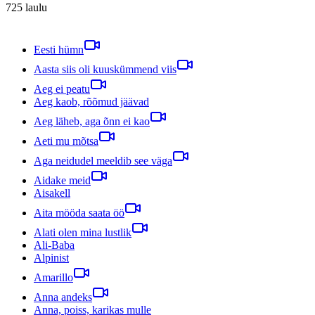
725
laulu
Eesti hümn
Aasta siis oli kuuskümmend viis
Aeg ei peatu
Aeg kaob, rõõmud jäävad
Aeg läheb, aga õnn ei kao
Aeti mu mõtsa
Aga neidudel meeldib see väga
Aidake meid
Aisakell
Aita mööda saata öö
Alati olen mina lustlik
Ali-Baba
Alpinist
Amarillo
Anna andeks
Anna, poiss, karikas mulle