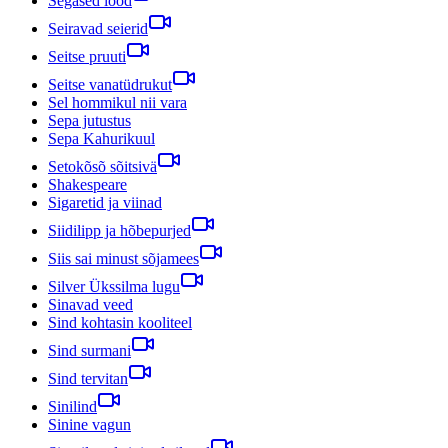
Segased lood
Seiravad seierid
Seitse pruuti
Seitse vanatüdrukut
Sel hommikul nii vara
Sepa jutustus
Sepa Kahurikuul
Setokõsõ sõitsivä
Shakespeare
Sigaretid ja viinad
Siidilipp ja hõbepurjed
Siis sai minust sõjamees
Silver Ükssilma lugu
Sinavad veed
Sind kohtasin kooliteel
Sind surmani
Sind tervitan
Sinilind
Sinine vagun