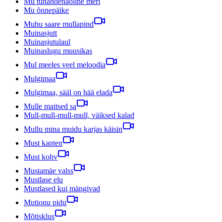
Mu tuhandenäoline meri
Mu õnnepäike
Muhu saare mullapind
Muinasjutt
Muinasjutulaul
Muinaslugu muusikas
Mul meeles veel meloodia
Mulgimaa
Mulgimaa, sääl on hää elada
Mulle maitsed sa
Mull-mull-mull-mull, väiksed kalad
Mullu mina muidu karjas käisin
Must kapten
Must kohv
Mustamäe valss
Mustlase elu
Mustlased kui mängivad
Mutionu pidu
Mõtisklus