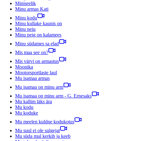
Miniseelik
Minu armas Kati
Minu kodu
Minu kullake kaunis on
Minu neiu
Minu peig on kalamees
Minu südames sa elad
Mis maa see on?
Mis värvi on armastus
Moonika
Mootorsportlaste laul
Mu isamaa armas
Mu isamaa on minu arm
Mu isamaa on minu arm - G. Ernesaks
Mu kallim läks ära
Mu kodu
Mu koduke
Mu meelen kuldne kodukotus
Mu suul ei ole sulgejat
Mu süda mul kerkib ja keeb