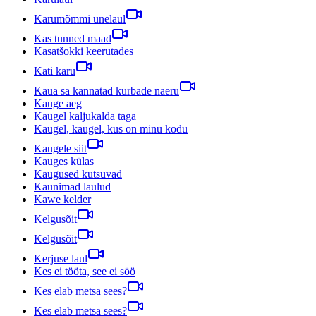
Karumõmmi unelaul
Kas tunned maad
Kasatšokki keerutades
Kati karu
Kaua sa kannatad kurbade naeru
Kauge aeg
Kaugel kaljukalda taga
Kaugel, kaugel, kus on minu kodu
Kaugele siit
Kauges külas
Kaugused kutsuvad
Kaunimad laulud
Kawe kelder
Kelgusõit
Kelgusõit
Kerjuse laul
Kes ei tööta, see ei söö
Kes elab metsa sees?
Kes elab metsa sees?