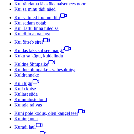
Kui rändama läks üks naisemees noor
Kui sa minu tädi näed
Kui sa tuled too mul lilli
Kui sadam ootab
Kui Tartu linna tuled sa
Kui õhtu akna taga
Kui õitseb sirel
Kuidas läks sul see mäng?
Kuku sa kägu, kuldalindu
Kuldne õhtupäike
Kuldne õhtupäike - vahesalmiga
Kuldrannake
Kuli lugu
Kulla kutse
Kullast süda
Kummituste tund
Kungla rahvas
Kuni pole kodus, olen kaugel teel
Kuninganna
Kuradi laul