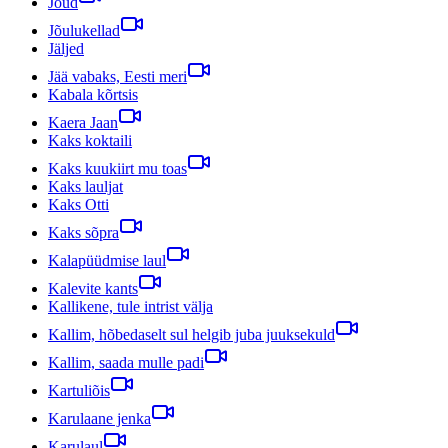
Jõud
Jõulukellad
Jäljed
Jää vabaks, Eesti meri
Kabala kõrtsis
Kaera Jaan
Kaks koktaili
Kaks kuukiirt mu toas
Kaks lauljat
Kaks Otti
Kaks sõpra
Kalapüüdmise laul
Kalevite kants
Kallikene, tule intrist välja
Kallim, hõbedaselt sul helgib juba juuksekuld
Kallim, saada mulle padi
Kartuliõis
Karulaane jenka
Karulaul