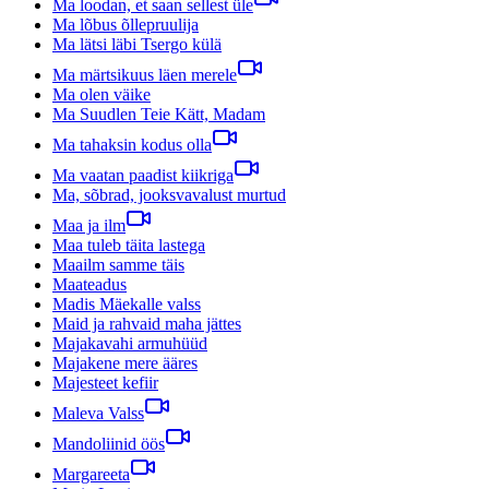
Ma loodan, et saan sellest üle
Ma lõbus õllepruulija
Ma lätsi läbi Tsergo külä
Ma märtsikuus läen merele
Ma olen väike
Ma Suudlen Teie Kätt, Madam
Ma tahaksin kodus olla
Ma vaatan paadist kiikriga
Ma, sõbrad, jooksvavalust murtud
Maa ja ilm
Maa tuleb täita lastega
Maailm samme täis
Maateadus
Madis Mäekalle valss
Maid ja rahvaid maha jättes
Majakavahi armuhüüd
Majakene mere ääres
Majesteet kefiir
Maleva Valss
Mandoliinid öös
Margareeta