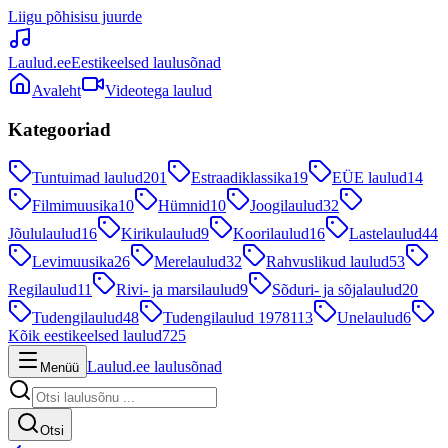
Liigu põhisisu juurde
Laulud.ee
Eestikeelsed laulusõnad
Avaleht
Videotega laulud
Kategooriad
Tuntuimad laulud
201
Estraadiklassika
19
EÜE laulud
14
Filmimuusika
10
Hümnid
10
Joogilaulud
32
Jõululaulud
16
Kirikulaulud
9
Koorilaulud
16
Lastelaulud
44
Levimuusika
26
Merelaulud
32
Rahvuslikud laulud
53
Regilaulud
11
Rivi- ja marsilaulud
9
Sõduri- ja sõjalaulud
20
Tudengilaulud
48
Tudengilaulud 1978
113
Unelaulud
6
Kõik eestikeelsed laulud
725
Laulud.ee laulusõnad
Menüü
Otsi