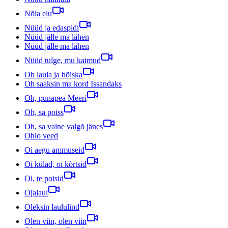
Nõia elu
Nüüd ja edaspidi
Nüüd jälle ma lähen
Nüüd jälle ma lähen
Nüüd tulge, mu kaimud
Oh laula ja hõiska
Oh saaksin ma kord Issandaks
Oh, punapea Meeri
Oh, sa poiss
Oh, sa vaine valgõ jänes
Ohio veed
Oi aegu ammuseid
Oi külad, oi kõrtsid
Oi, te poisid
Ojalaul
Oleksin laululind
Olen viin, olen viin