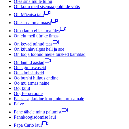
Oles sina mulle tulnu
Oli kodu meil sisemaa põldude vöös
Oll Mäeotsa talu
Olles osa oma maast
Oma laulu ei leia ma üles
On elu meil üürike ilmas
On kevad tulnud taas
On küünlavalgus hell ja soe
On looja loonud meile tursked kämblad
On läinud aastad
On sigu rasvaseid
On silmi siniseid
Oo burshi hiilgus endine
Oo mu armas naine
Oo, kuu!
Oo, Perperoone
Paista sa, kuldne kuu, minu armsamale
Palve
Pane tähele minu palumist
Pannkoogisöömise laul
Papa Carlo laul