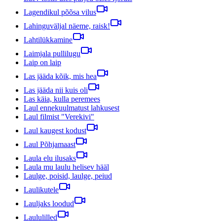
Lagendikul põõsa vilus
Lahinguväljal näeme, raisk!
Lahtilükkamine
Laimjala pullilugu
Laip on laip
Las jääda kõik, mis hea
Las jääda nii kuis oli
Las käia, kulla peremees
Laul ennekuulmatust lahkusest
Laul filmist "Verekivi"
Laul kaugest kodust
Laul Põhjamaast
Laula elu ilusaks
Laula mu laulu helisev hääl
Laulge, poisid, laulge, peiud
Laulikutele
Lauljaks loodud
Laululilled