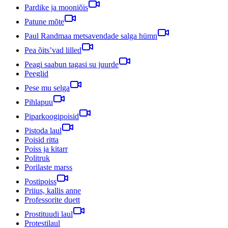
Pardike ja mooniõis
Patune mõte
Paul Randmaa metsavendade salga hümn
Pea õits’vad lilled
Peagi saabun tagasi su juurde
Peeglid
Pese mu selga
Pihlapuu
Piparkoogipoisid
Pistoda laul
Poisid ritta
Poiss ja kitarr
Politruk
Porilaste marss
Postipoiss
Priius, kallis anne
Professorite duett
Prostituudi laul
Protestilaul