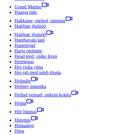
Grand Marino
Haanja miis
Hakkame, mehed, minema
Haldjate jõuluöö
Haldjate jõuluöö
Hambavalu laul
Hanepojad
Harja otsimine
Head teed, väike Ireen
Heeringas
Hei viska viina
Hei-jah meil tuleb tõusta
Helinälg
Helisev muusika
Hellad vennad, astkem kokku
Helmi
Hiir hüppas
Hiiretips
Himaalaja
Hing