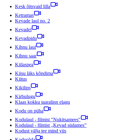
Kesk õitsvaid lilla
Ketramas
Kevade laul no. 2
Kevadel
Kevadpidu
Kihnu laul
Kihnu saar
Kiilaspea
Kiisu läks kõndima
Kiitus
Kikilips
Kirbulugu
Klaas kokku taaralinn elagu
Kodu on püha
Kodulaul - filmist "Nukitsamees"
Kodulaul - filmist „Kevad südames”
Kodust välja tee mind viis
Kodusõda