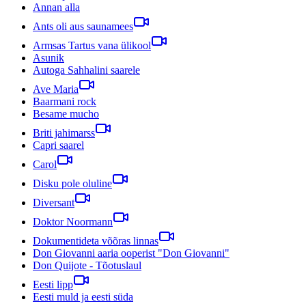
Annan alla
Ants oli aus saunamees
Armsas Tartus vana ülikool
Asunik
Autoga Sahhalini saarele
Ave Maria
Baarmani rock
Besame mucho
Briti jahimarss
Capri saarel
Carol
Disku pole oluline
Diversant
Doktor Noormann
Dokumentideta võõras linnas
Don Giovanni aaria ooperist "Don Giovanni"
Don Quijote - Tõotuslaul
Eesti lipp
Eesti muld ja eesti süda