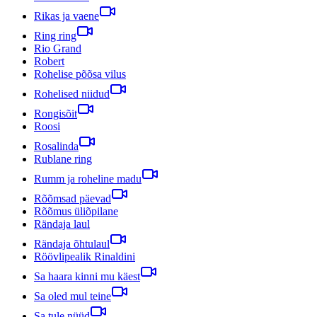
Rikas ja vaene
Ring ring
Rio Grand
Robert
Rohelise põõsa vilus
Rohelised niidud
Rongisõit
Roosi
Rosalinda
Rublane ring
Rumm ja roheline madu
Rõõmsad päevad
Rõõmus üliõpilane
Rändaja laul
Rändaja õhtulaul
Röövlipealik Rinaldini
Sa haara kinni mu käest
Sa oled mul teine
Sa tule nüüd