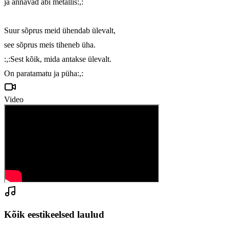
ja annavad abi metallis:,: 

Suur sõprus meid ühendab ülevalt,

see sõprus meis tiheneb üha.

:,:Sest kõik, mida antakse ülevalt.

On paratamatu ja püha:,:
Video
Kõik eestikeelsed laulud