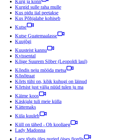
Kurg ja konn
Kurgid sulle raha mulle
Kus pidu iial peetakse
Kus Põhjalahe kohiseb
Kutse
Kutse Guatemaalasse
Kuujõgi
Kuusteist kannu
Kvissental
Kõige Suurem Sõber (Leopoldi laul)
Kõndis neiu mööda metsa
Kõnõtraat
Kõrts tühi on, kõik kuhugi on läinud
Kõrtsist just välja nüüd tulen ju ma
Käime koos
Käskjalg tuli meie külla
Kättemaks
Küla kuuleb
Küll on tähed - Oh kooliaeg
Lady Madonna
Laev tõstis üles purjed öises fjordis