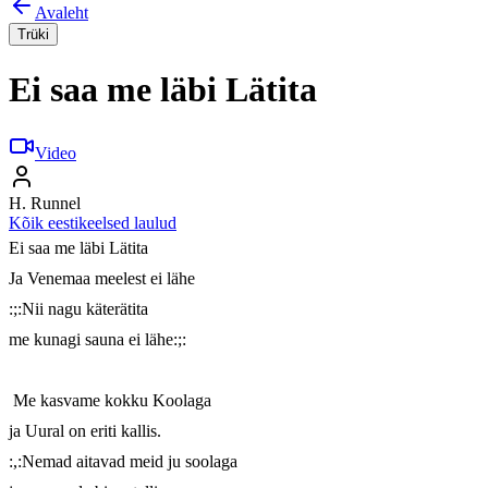
Avaleht
Trüki
Ei saa me läbi Lätita
Video
H. Runnel
Kõik eestikeelsed laulud
Ei saa me läbi Lätita

Ja Venemaa meelest ei lähe

:;:Nii nagu käterätita

me kunagi sauna ei lähe:;:

 Me kasvame kokku Koolaga

ja Uural on eriti kallis.

:,:Nemad aitavad meid ju soolaga
