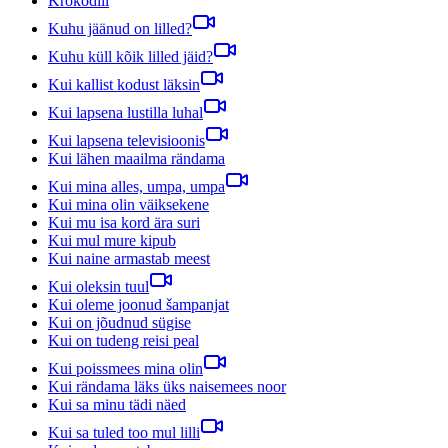
Krokodill
Kuhu jäänud on lilled?
Kuhu küll kõik lilled jäid?
Kui kallist kodust läksin
Kui lapsena lustilla luhal
Kui lapsena televisioonis
Kui lähen maailma rändama
Kui mina alles, umpa, umpa
Kui mina olin väiksekene
Kui mu isa kord ära suri
Kui mul mure kipub
Kui naine armastab meest
Kui oleksin tuul
Kui oleme joonud šampanjat
Kui on jõudnud sügise
Kui on tudeng reisi peal
Kui poissmees mina olin
Kui rändama läks üks naisemees noor
Kui sa minu tädi näed
Kui sa tuled too mul lilli