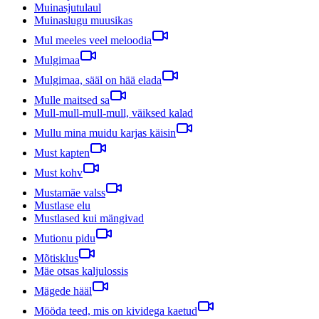
Muinasjutulaul
Muinaslugu muusikas
Mul meeles veel meloodia
Mulgimaa
Mulgimaa, sääl on hää elada
Mulle maitsed sa
Mull-mull-mull-mull, väiksed kalad
Mullu mina muidu karjas käisin
Must kapten
Must kohv
Mustamäe valss
Mustlase elu
Mustlased kui mängivad
Mutionu pidu
Mõtisklus
Mäe otsas kaljulossis
Mägede hääl
Mööda teed, mis on kividega kaetud