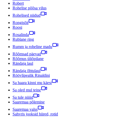
Robert
Rohelise põõsa vilus
Rohelised niidud
Rongisõit
Roosi
Rosalinda
Rublane ring
Rumm ja roheline madu
Rõõmsad päevad
Rõõmus üliõpilane
Rändaja laul
Rändaja õhtulaul
Röövlipealik Rinaldini
Sa haara kinni mu käest
Sa oled mul teine
Sa tule nüüd
Saaremaa põlemine
Saaremaa valss
Sahvris jooksid hiired, rotid