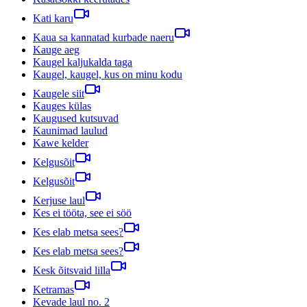
Kati karu
Kaua sa kannatad kurbade naeru
Kauge aeg
Kaugel kaljukalda taga
Kaugel, kaugel, kus on minu kodu
Kaugele siit
Kauges külas
Kaugused kutsuvad
Kaunimad laulud
Kawe kelder
Kelgusõit
Kelgusõit
Kerjuse laul
Kes ei tööta, see ei söö
Kes elab metsa sees?
Kes elab metsa sees?
Kesk õitsvaid lilla
Ketramas
Kevade laul no. 2