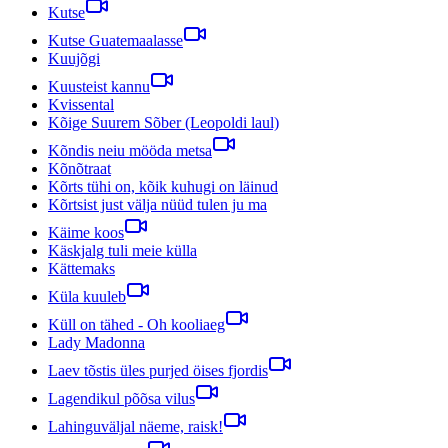
Kutse
Kutse Guatemaalasse
Kuujõgi
Kuusteist kannu
Kvissental
Kõige Suurem Sõber (Leopoldi laul)
Kõndis neiu mööda metsa
Kõnõtraat
Kõrts tühi on, kõik kuhugi on läinud
Kõrtsist just välja nüüd tulen ju ma
Käime koos
Käskjalg tuli meie külla
Kättemaks
Küla kuuleb
Küll on tähed - Oh kooliaeg
Lady Madonna
Laev tõstis üles purjed öises fjordis
Lagendikul põõsa vilus
Lahinguväljal näeme, raisk!