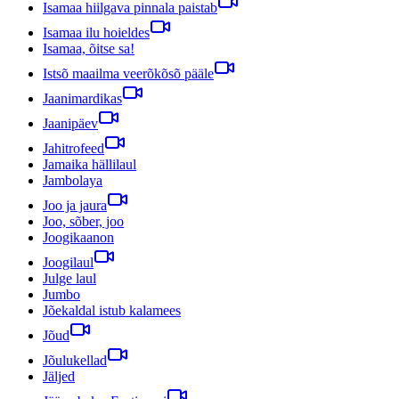
Isamaa hiilgava pinnala paistab
Isamaa ilu hoieldes
Isamaa, õitse sa!
Istsõ maailma veerõkõsõ pääle
Jaanimardikas
Jaanipäev
Jahitrofeed
Jamaika hällilaul
Jambolaya
Joo ja jaura
Joo, sõber, joo
Joogikaanon
Joogilaul
Julge laul
Jumbo
Jõekaldal istub kalamees
Jõud
Jõulukellad
Jäljed