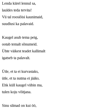
Lenda kiirel lennul sa,

lauldes teda tervita!

Vii tal roosiõisi kaunimaid,

suudlusi ka palavaid.

Kaugel asub tema peig,

ootab temalt sõnumeid.

Ühte väikest teadet kallimalt

igatseb ta palavalt.

Ütle, et ta ei kurvastaks,

ütle, et ta nutma ei jääks.

Ehk küll kaugel viibin ma,

tulen koju võitjana.

Sinu silmad on kui öö,
