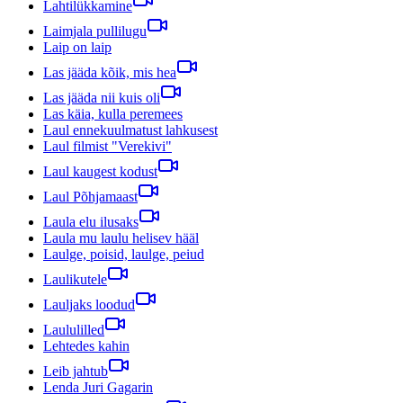
Lahtilükkamine
Laimjala pullilugu
Laip on laip
Las jääda kõik, mis hea
Las jääda nii kuis oli
Las käia, kulla peremees
Laul ennekuulmatust lahkusest
Laul filmist "Verekivi"
Laul kaugest kodust
Laul Põhjamaast
Laula elu ilusaks
Laula mu laulu helisev hääl
Laulge, poisid, laulge, peiud
Laulikutele
Lauljaks loodud
Laululilled
Lehtedes kahin
Leib jahtub
Lenda Juri Gagarin