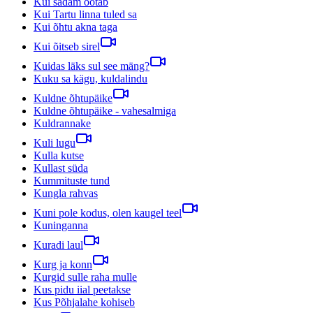
Kui sadam ootab
Kui Tartu linna tuled sa
Kui õhtu akna taga
Kui õitseb sirel
Kuidas läks sul see mäng?
Kuku sa kägu, kuldalindu
Kuldne õhtupäike
Kuldne õhtupäike - vahesalmiga
Kuldrannake
Kuli lugu
Kulla kutse
Kullast süda
Kummituste tund
Kungla rahvas
Kuni pole kodus, olen kaugel teel
Kuninganna
Kuradi laul
Kurg ja konn
Kurgid sulle raha mulle
Kus pidu iial peetakse
Kus Põhjalahe kohiseb