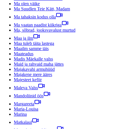
Ma olen väike
Ma Suudlen Teie Kätt, Madam
Ma tahaksin kodus olla
Ma vaatan paadist kiikriga
Ma, sõbrad, jooksvavalust murtud
Maa ja ilm
Maa tuleb täita lastega
Maailm samme täis
Maateadus
Madis Mäekalle valss
Maid ja rahvaid maha jättes
Majakavahi armuhüüd
Majakene mere ääres
Majesteet kefiir
Maleva Valss
Mandoliinid öös
Margareeta
Maria-Louisa
Marina
Matkalaul