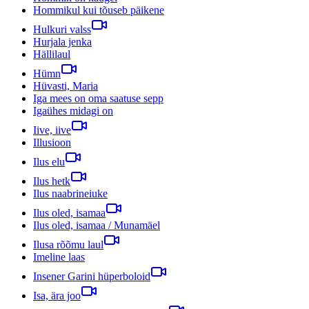
Hommikul kui tõuseb päikene
Hulkuri valss
Hurjala jenka
Hällilaul
Hümn
Hüvasti, Maria
Iga mees on oma saatuse sepp
Igaühes midagi on
Iive, iive
Illusioon
Ilus elu
Ilus hetk
Ilus naabrineiuke
Ilus oled, isamaa
Ilus oled, isamaa / Munamäel
Ilusa rõõmu laul
Imeline laas
Insener Garini hüperboloid
Isa, ära joo