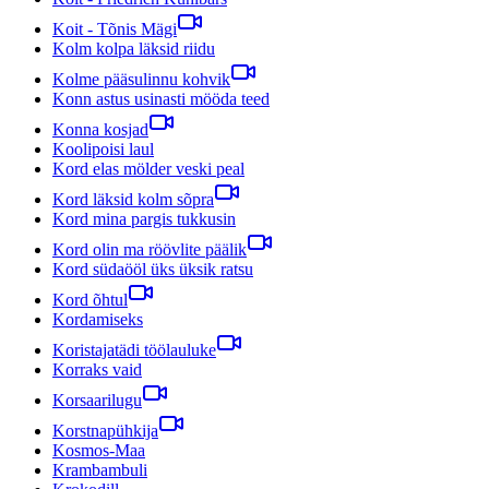
Koit - Tõnis Mägi
Kolm kolpa läksid riidu
Kolme pääsulinnu kohvik
Konn astus usinasti mööda teed
Konna kosjad
Koolipoisi laul
Kord elas mölder veski peal
Kord läksid kolm sõpra
Kord mina pargis tukkusin
Kord olin ma röövlite päälik
Kord südaööl üks üksik ratsu
Kord õhtul
Kordamiseks
Koristajatädi töölauluke
Korraks vaid
Korsaarilugu
Korstnapühkija
Kosmos-Maa
Krambambuli