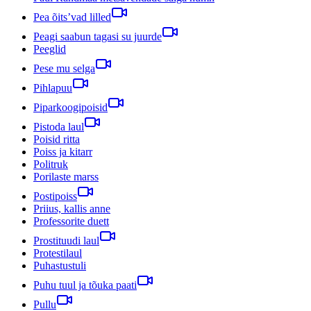
Pea õits’vad lilled
Peagi saabun tagasi su juurde
Peeglid
Pese mu selga
Pihlapuu
Piparkoogipoisid
Pistoda laul
Poisid ritta
Poiss ja kitarr
Politruk
Porilaste marss
Postipoiss
Priius, kallis anne
Professorite duett
Prostituudi laul
Protestilaul
Puhastustuli
Puhu tuul ja tõuka paati
Pullu