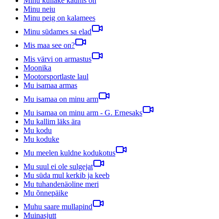
Minu kullake kaunis on
Minu neiu
Minu peig on kalamees
Minu südames sa elad
Mis maa see on?
Mis värvi on armastus
Moonika
Mootorsportlaste laul
Mu isamaa armas
Mu isamaa on minu arm
Mu isamaa on minu arm - G. Ernesaks
Mu kallim läks ära
Mu kodu
Mu koduke
Mu meelen kuldne kodukotus
Mu suul ei ole sulgejat
Mu süda mul kerkib ja keeb
Mu tuhandenäoline meri
Mu õnnepäike
Muhu saare mullapind
Muinasjutt