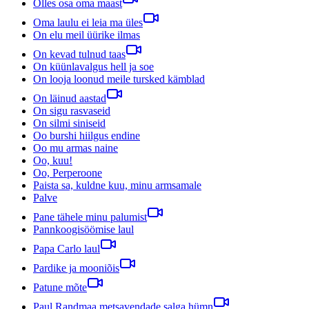
Olles osa oma maast
Oma laulu ei leia ma üles
On elu meil üürike ilmas
On kevad tulnud taas
On küünlavalgus hell ja soe
On looja loonud meile tursked kämblad
On läinud aastad
On sigu rasvaseid
On silmi siniseid
Oo burshi hiilgus endine
Oo mu armas naine
Oo, kuu!
Oo, Perperoone
Paista sa, kuldne kuu, minu armsamale
Palve
Pane tähele minu palumist
Pannkoogisöömise laul
Papa Carlo laul
Pardike ja mooniõis
Patune mõte
Paul Randmaa metsavendade salga hümn