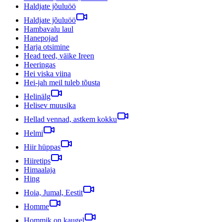
Haldjate jõuluöö
Haldjate jõuluöö
Hambavalu laul
Hanepojad
Harja otsimine
Head teed, väike Ireen
Heeringas
Hei viska viina
Hei-jah meil tuleb tõusta
Helinälg
Helisev muusika
Hellad vennad, astkem kokku
Helmi
Hiir hüppas
Hiiretips
Himaalaja
Hing
Hoia, Jumal, Eestit
Homme
Hommik on kaugel