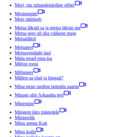
Meri, mu tuhandenäoline sõber
Mesimumm
Mets mühiseb
Metsa läksid sa ja metsa läksin ma
Metsa sees oli üks väikene maja
Metsalilled
Metsateel
Metsavendade laul
Mida teead ema-isa
Miljon roosi
Miljuneer
Millest sa elad ja hingad?
Mina pean sambat tantsida saama
Minagi olin Arkaadia teel
Minemine
Mingem üles mägedele
Miniseelik
Minu armas Kati
Minu kodu