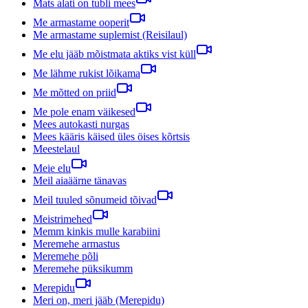
Mats alati on tubli mees
Me armastame ooperit
Me armastame suplemist (Reisilaul)
Me elu jääb mõistmata aktiks vist küll
Me lähme rukist lõikama
Me mõtted on priid
Me pole enam väikesed
Mees autokasti nurgas
Mees kääris käised üles öises kõrtsis
Meestelaul
Meie elu
Meil aiaäärne tänavas
Meil tuuled sõnumeid tõivad
Meistrimehed
Memm kinkis mulle karabiini
Meremehe armastus
Meremehe põli
Meremehe püksikumm
Merepidu
Meri on, meri jääb (Merepidu)