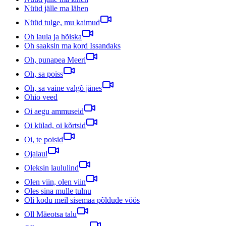
Nüüd jälle ma lähen
Nüüd tulge, mu kaimud
Oh laula ja hõiska
Oh saaksin ma kord Issandaks
Oh, punapea Meeri
Oh, sa poiss
Oh, sa vaine valgõ jänes
Ohio veed
Oi aegu ammuseid
Oi külad, oi kõrtsid
Oi, te poisid
Ojalaul
Oleksin laululind
Olen viin, olen viin
Oles sina mulle tulnu
Oli kodu meil sisemaa põldude vöös
Oll Mäeotsa talu