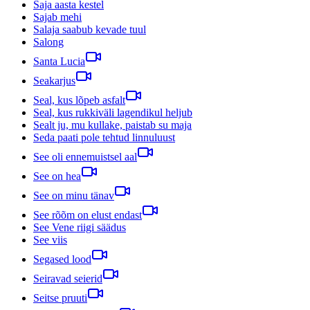
Saja aasta kestel
Sajab mehi
Salaja saabub kevade tuul
Salong
Santa Lucia
Seakarjus
Seal, kus lõpeb asfalt
Seal, kus rukkiväli lagendikul heljub
Sealt ju, mu kullake, paistab su maja
Seda paati pole tehtud linnuluust
See oli ennemuistsel aal
See on hea
See on minu tänav
See rõõm on elust endast
See Vene riigi säädus
See viis
Segased lood
Seiravad seierid
Seitse pruuti