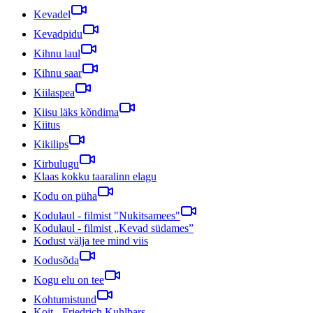
Kevadel
Kevadpidu
Kihnu laul
Kihnu saar
Kiilaspea
Kiisu läks kõndima
Kiitus
Kikilips
Kirbulugu
Klaas kokku taaralinn elagu
Kodu on püha
Kodulaul - filmist "Nukitsamees"
Kodulaul - filmist „Kevad südames”
Kodust välja tee mind viis
Kodusõda
Kogu elu on tee
Kohtumistund
Koit - Friedrich Kuhlbars