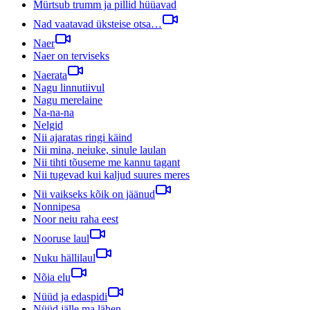
Mürtsub trumm ja pillid hüüavad
Nad vaatavad üksteise otsa…
Naer
Naer on terviseks
Naerata
Nagu linnutiivul
Nagu merelaine
Na-na-na
Nelgid
Nii ajaratas ringi käind
Nii mina, neiuke, sinule laulan
Nii tihti tõuseme me kannu tagant
Nii tugevad kui kaljud suures meres
Nii vaikseks kõik on jäänud
Nonnipesa
Noor neiu raha eest
Nooruse laul
Nuku hällilaul
Nõia elu
Nüüd ja edaspidi
Nüüd jälle ma lähen