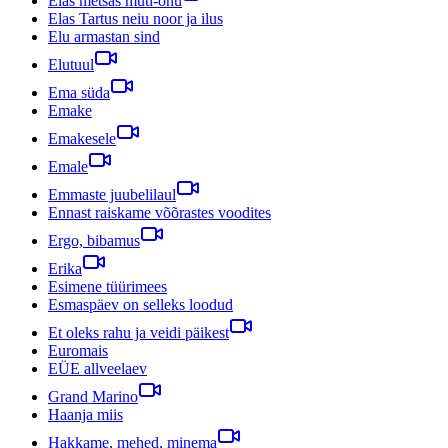
Elas metsas muti-onu
Elas Tartus neiu noor ja ilus
Elu armastan sind
Elutuul
Ema süda
Emake
Emakesele
Emale
Emmaste juubelilaul
Ennast raiskame võõrastes voodites
Ergo, bibamus
Erika
Esimene tüürimees
Esmaspäev on selleks loodud
Et oleks rahu ja veidi päikest
Euromais
EÜE allveelaev
Grand Marino
Haanja miis
Hakkame, mehed, minema