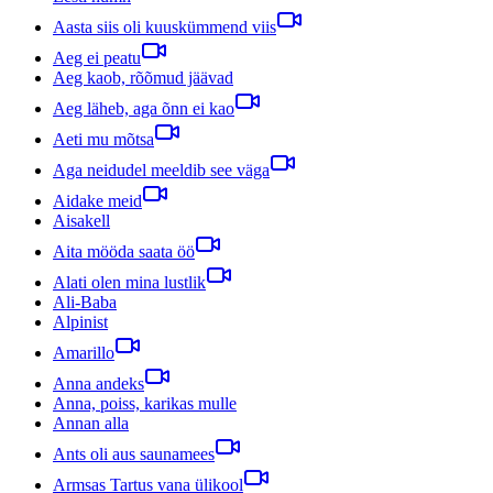
Aasta siis oli kuuskümmend viis
Aeg ei peatu
Aeg kaob, rõõmud jäävad
Aeg läheb, aga õnn ei kao
Aeti mu mõtsa
Aga neidudel meeldib see väga
Aidake meid
Aisakell
Aita mööda saata öö
Alati olen mina lustlik
Ali-Baba
Alpinist
Amarillo
Anna andeks
Anna, poiss, karikas mulle
Annan alla
Ants oli aus saunamees
Armsas Tartus vana ülikool