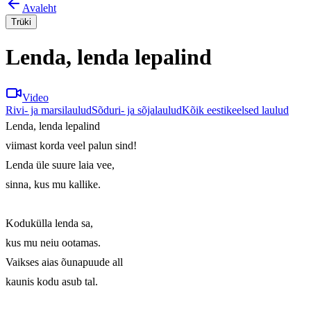
Avaleht
Trüki
Lenda, lenda lepalind
Video
Rivi- ja marsilaulud
Sõduri- ja sõjalaulud
Kõik eestikeelsed laulud
Lenda, lenda lepalind

viimast korda veel palun sind!

Lenda üle suure laia vee,

sinna, kus mu kallike.

Kodukülla lenda sa,

kus mu neiu ootamas.

Vaikses aias õunapuude all

kaunis kodu asub tal.
