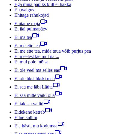
Ega mina papiks küll ei hakka
Ehavalgus
Ehitage rahukojad
Ehitame maja
Ei iial pulmapäev
Ei ma tea
Ei me ette tea
Ei me ette tea, mida tuua võib purjus pea
Ei meelest läe mul iial...
Ei mul pole mõisa
Ei ole veel ma selles eas
Ei ole üksi ükski maa
Ei saa me läbi Lätita
Ei saa mitte vaiki olla
Ei takista vallid
Eidekene ketrab
Eilne kallim
Ela hästi, mu kodumaa