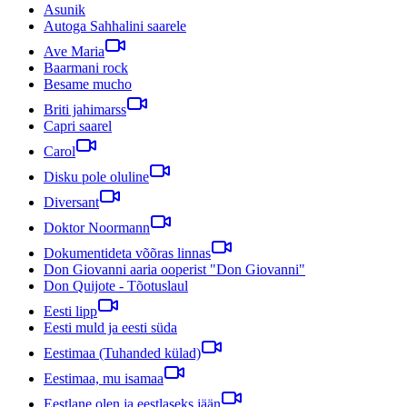
Asunik
Autoga Sahhalini saarele
Ave Maria
Baarmani rock
Besame mucho
Briti jahimarss
Capri saarel
Carol
Disku pole oluline
Diversant
Doktor Noormann
Dokumentideta võõras linnas
Don Giovanni aaria ooperist "Don Giovanni"
Don Quijote - Tõotuslaul
Eesti lipp
Eesti muld ja eesti süda
Eestimaa (Tuhanded külad)
Eestimaa, mu isamaa
Eestlane olen ja eestlaseks jään