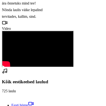
ära õnnetuks mind tee!

Nõnda laulis väike lepalind

tervitades, kallim, sind.
Video
Kõik eestikeelsed laulud
725
laulu
Eesti hümn