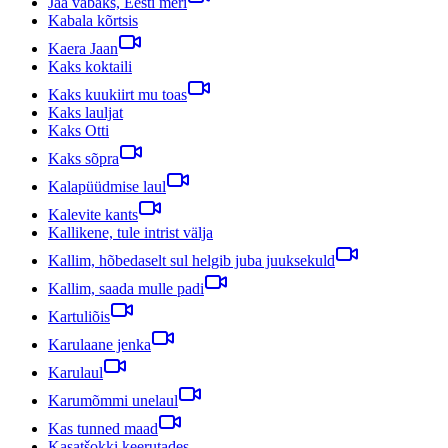
Jää vabaks, Eesti meri
Kabala kõrtsis
Kaera Jaan
Kaks koktaili
Kaks kuukiirt mu toas
Kaks lauljat
Kaks Otti
Kaks sõpra
Kalapüüdmise laul
Kalevite kants
Kallikene, tule intrist välja
Kallim, hõbedaselt sul helgib juba juuksekuld
Kallim, saada mulle padi
Kartuliõis
Karulaane jenka
Karulaul
Karumõmmi unelaul
Kas tunned maad
Kasatšokki keerutades