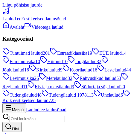
Liigu põhisisu juurde
Laulud.ee
Eestikeelsed laulusõnad
Avaleht
Videotega laulud
Kategooriad
Tuntuimad laulud
201
Estraadiklassika
19
EÜE laulud
14
Filmimuusika
10
Hümnid
10
Joogilaulud
32
Jõululaulud
16
Kirikulaulud
9
Koorilaulud
16
Lastelaulud
44
Levimuusika
26
Merelaulud
32
Rahvuslikud laulud
53
Regilaulud
11
Rivi- ja marsilaulud
9
Sõduri- ja sõjalaulud
20
Tudengilaulud
48
Tudengilaulud 1978
113
Unelaulud
6
Kõik eestikeelsed laulud
725
Laulud.ee laulusõnad
Menüü
Otsi