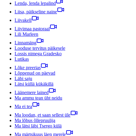
Lenda, lenda lepalind
Liisa, päikseline naine
Liivakell
Liivimaa pastoraal
Lili Marleen
Linnamäng
Looduse tervitus päikesele
Lossis nimega Gradesko
Lutikas
Lõke preerias
Lõppenud on päevad
Läbi saju
Lätsi küllä kükäkillä
Läänemere lained
Ma ammu tean üht neidu
Ma ei tea
Ma loodan, et saan sellest üle
Ma lõbus õllepruulija
Ma lätsi läbi Tsergo külä
Ma märtsikuus läen merele