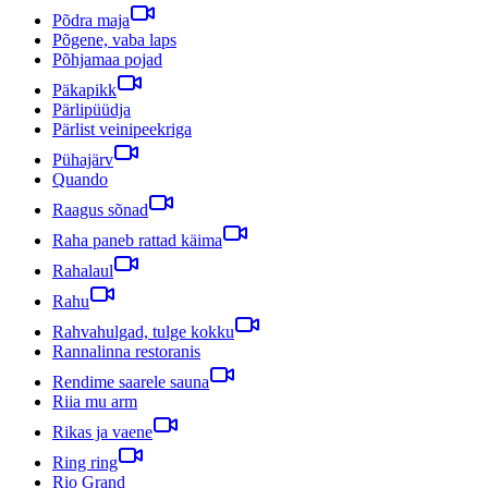
Põdra maja
Põgene, vaba laps
Põhjamaa pojad
Päkapikk
Pärlipüüdja
Pärlist veinipeekriga
Pühajärv
Quando
Raagus sõnad
Raha paneb rattad käima
Rahalaul
Rahu
Rahvahulgad, tulge kokku
Rannalinna restoranis
Rendime saarele sauna
Riia mu arm
Rikas ja vaene
Ring ring
Rio Grand