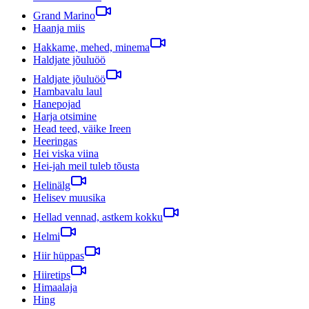
Grand Marino
Haanja miis
Hakkame, mehed, minema
Haldjate jõuluöö
Haldjate jõuluöö
Hambavalu laul
Hanepojad
Harja otsimine
Head teed, väike Ireen
Heeringas
Hei viska viina
Hei-jah meil tuleb tõusta
Helinälg
Helisev muusika
Hellad vennad, astkem kokku
Helmi
Hiir hüppas
Hiiretips
Himaalaja
Hing