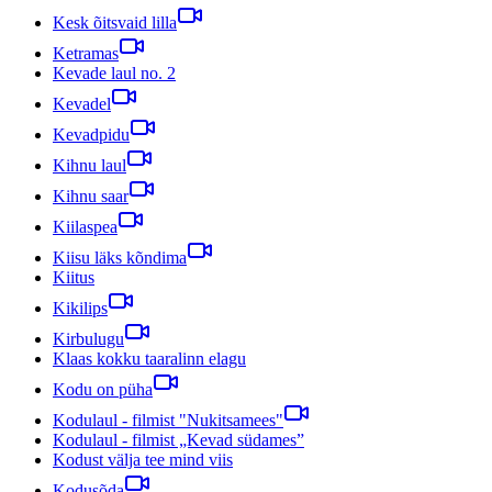
Kesk õitsvaid lilla
Ketramas
Kevade laul no. 2
Kevadel
Kevadpidu
Kihnu laul
Kihnu saar
Kiilaspea
Kiisu läks kõndima
Kiitus
Kikilips
Kirbulugu
Klaas kokku taaralinn elagu
Kodu on püha
Kodulaul - filmist "Nukitsamees"
Kodulaul - filmist „Kevad südames”
Kodust välja tee mind viis
Kodusõda