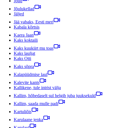
Jõud
Jõulukellad
Jäljed
Jää vabaks, Eesti meri
Kabala kõrtsis
Kaera Jaan
Kaks koktaili
Kaks kuukiirt mu toas
Kaks lauljat
Kaks Otti
Kaks sõpra
Kalapüüdmise laul
Kalevite kants
Kallikene, tule intrist välja
Kallim, hõbedaselt sul helgib juba juuksekuld
Kallim, saada mulle padi
Kartuliõis
Karulaane jenka
Karulaul