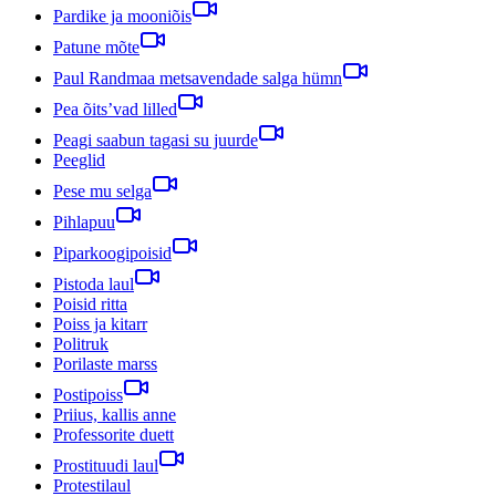
Pardike ja mooniõis
Patune mõte
Paul Randmaa metsavendade salga hümn
Pea õits’vad lilled
Peagi saabun tagasi su juurde
Peeglid
Pese mu selga
Pihlapuu
Piparkoogipoisid
Pistoda laul
Poisid ritta
Poiss ja kitarr
Politruk
Porilaste marss
Postipoiss
Priius, kallis anne
Professorite duett
Prostituudi laul
Protestilaul