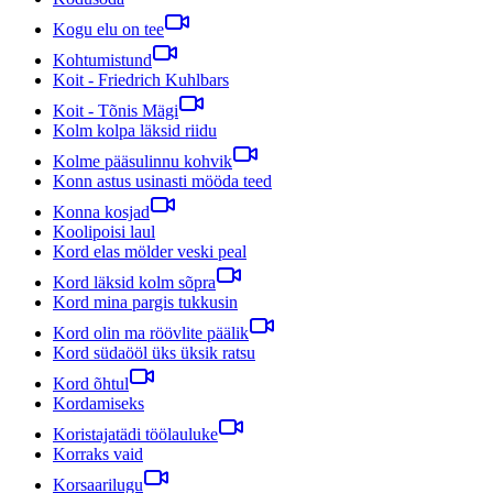
Kogu elu on tee
Kohtumistund
Koit - Friedrich Kuhlbars
Koit - Tõnis Mägi
Kolm kolpa läksid riidu
Kolme pääsulinnu kohvik
Konn astus usinasti mööda teed
Konna kosjad
Koolipoisi laul
Kord elas mölder veski peal
Kord läksid kolm sõpra
Kord mina pargis tukkusin
Kord olin ma röövlite päälik
Kord südaööl üks üksik ratsu
Kord õhtul
Kordamiseks
Koristajatädi töölauluke
Korraks vaid
Korsaarilugu