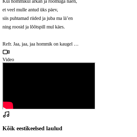
Kui hommikul ärkan ja rõõmuga näen,

et veel mulle antud üks päev,

siis puhtamad riided ja juba ma lä’en

ning roosid ja lõõtspill mul käes.

Refr. Jaa, jaa, jaa hommik on kaugel …
Video
Kõik eestikeelsed laulud