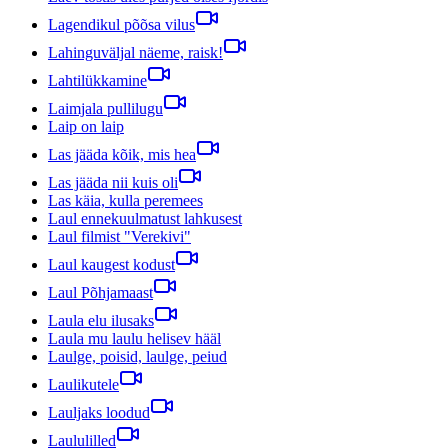
Lagendikul põõsa vilus
Lahinguväljal näeme, raisk!
Lahtilükkamine
Laimjala pullilugu
Laip on laip
Las jääda kõik, mis hea
Las jääda nii kuis oli
Las käia, kulla peremees
Laul ennekuulmatust lahkusest
Laul filmist "Verekivi"
Laul kaugest kodust
Laul Põhjamaast
Laula elu ilusaks
Laula mu laulu helisev hääl
Laulge, poisid, laulge, peiud
Laulikutele
Lauljaks loodud
Laululilled