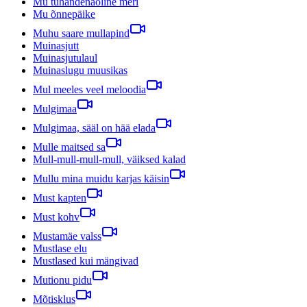
Mu tuhandenäoline meri
Mu õnnepäike
Muhu saare mullapind
Muinasjutt
Muinasjutulaul
Muinaslugu muusikas
Mul meeles veel meloodia
Mulgimaa
Mulgimaa, sääl on hää elada
Mulle maitsed sa
Mull-mull-mull-mull, väiksed kalad
Mullu mina muidu karjas käisin
Must kapten
Must kohv
Mustamäe valss
Mustlase elu
Mustlased kui mängivad
Mutionu pidu
Mõtisklus