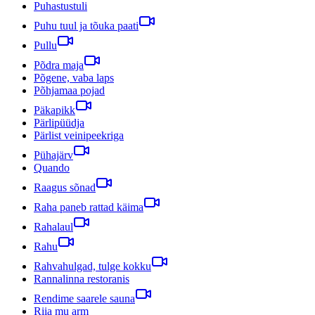
Puhastustuli
Puhu tuul ja tõuka paati
Pullu
Põdra maja
Põgene, vaba laps
Põhjamaa pojad
Päkapikk
Pärlipüüdja
Pärlist veinipeekriga
Pühajärv
Quando
Raagus sõnad
Raha paneb rattad käima
Rahalaul
Rahu
Rahvahulgad, tulge kokku
Rannalinna restoranis
Rendime saarele sauna
Riia mu arm