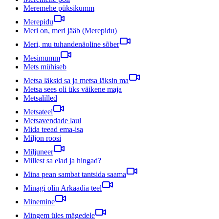
Meremehe püksikumm
Merepidu
Meri on, meri jääb (Merepidu)
Meri, mu tuhandenäoline sõber
Mesimumm
Mets mühiseb
Metsa läksid sa ja metsa läksin ma
Metsa sees oli üks väikene maja
Metsalilled
Metsateel
Metsavendade laul
Mida teead ema-isa
Miljon roosi
Miljuneer
Millest sa elad ja hingad?
Mina pean sambat tantsida saama
Minagi olin Arkaadia teel
Minemine
Mingem üles mägedele