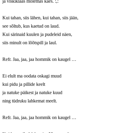
ja viskiklaas mõlemas käes. :,:

Kui tahan, siis lähen, kui tahan, siis jään,

see sõltub, kus kaetud on laud.

Kui särinaid kuulen ja pudeleid näen,

siis minult on lõõtspill ja laul.

Refr. Jaa, jaa, jaa hommik on kaugel …

Ei elult ma oodata oskagi muud

kui pidu ja pillide keelt

ja natuke päikest ja natuke kuud

ning tüdruku lahkemat meelt.

Refr. Jaa, jaa, jaa hommik on kaugel …
