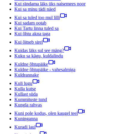
Kui rändama läks üks naisemees noor
Kui sa minu tädi näed
Kui sa tuled too mul lilli
Kui sadam ootab
Kui Tartu linna tuled sa
Kui õhtu akna taga
Kui õitseb sirel
Kuidas läks sul see mäng?
Kuku sa kägu, kuldalindu
Kuldne õhtupäike
Kuldne õhtupäike - vahesalmiga
Kuldrannake
Kuli lugu
Kulla kutse
Kullast süda
Kummituste tund
Kungla rahvas
Kuni pole kodus, olen kaugel teel
Kuninganna
Kuradi laul