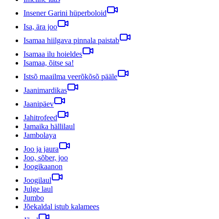
Insener Garini hüperboloid
Isa, ära joo
Isamaa hiilgava pinnala paistab
Isamaa ilu hoieldes
Isamaa, õitse sa!
Istsõ maailma veerõkõsõ pääle
Jaanimardikas
Jaanipäev
Jahitrofeed
Jamaika hällilaul
Jambolaya
Joo ja jaura
Joo, sõber, joo
Joogikaanon
Joogilaul
Julge laul
Jumbo
Jõekaldal istub kalamees