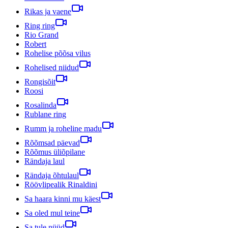
Rikas ja vaene
Ring ring
Rio Grand
Robert
Rohelise põõsa vilus
Rohelised niidud
Rongisõit
Roosi
Rosalinda
Rublane ring
Rumm ja roheline madu
Rõõmsad päevad
Rõõmus üliõpilane
Rändaja laul
Rändaja õhtulaul
Röövlipealik Rinaldini
Sa haara kinni mu käest
Sa oled mul teine
Sa tule nüüd