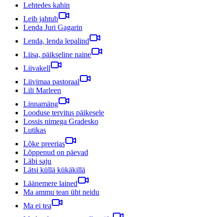
Lehtedes kahin
Leib jahtub
Lenda Juri Gagarin
Lenda, lenda lepalind
Liisa, päikseline naine
Liivakell
Liivimaa pastoraal
Lili Marleen
Linnamäng
Looduse tervitus päikesele
Lossis nimega Gradesko
Lutikas
Lõke preerias
Lõppenud on päevad
Läbi saju
Lätsi küllä kükäkillä
Läänemere lained
Ma ammu tean üht neidu
Ma ei tea