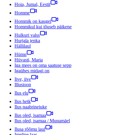
Hoia, Jumal, Eestit
Homme
Hommik on kaugel
Hommikul kui tõuseb päikene
Hulkuri valss
Hurjala jenka
Hällilaul
Hümn
Hüvasti, Maria
Iga mees on oma saatuse sepp
Igaühes midagi on
Iive, iive
Illusioon
Ilus elu
Ilus hetk
Ilus naabrineiuke
Ilus oled, isamaa
Ilus oled, isamaa / Munamäel
Ilusa rõõmu laul
Imeline laas