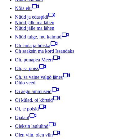
Nõia elu
Nüüd ja edaspidi
Nüüd jälle ma lähen
Nüüd jälle ma lähen
Nüüd tulge, mu kaimud
Oh laula ja hõiska
Oh saaksin ma kord Issandaks
Oh, punapea Meeri
Oh, sa poiss
Oh, sa vaine valgõ jänes
Ohio veed
Oi aegu ammuseid
Oi külad, oi kõrtsid
Oi, te poisid
Ojalaul
Oleksin laululind
Olen viin, olen viin