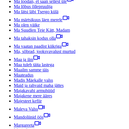
Ma loodan, et saan sellest üle
Ma lõbus õllepruulija
Ma lätsi läbi Tsergo külä
Ma märtsikuus läen merele
Ma olen väike
Ma Suudlen Teie Kätt, Madam
Ma tahaksin kodus olla
Ma vaatan paadist kiikriga
Ma, sõbrad, jooksvavalust murtud
Maa ja ilm
Maa tuleb täita lastega
Maailm samme täis
Maateadus
Madis Mäekalle valss
Maid ja rahvaid maha jättes
Majakavahi armuhüüd
Majakene mere ääres
Majesteet kefiir
Maleva Valss
Mandoliinid öös
Margareeta