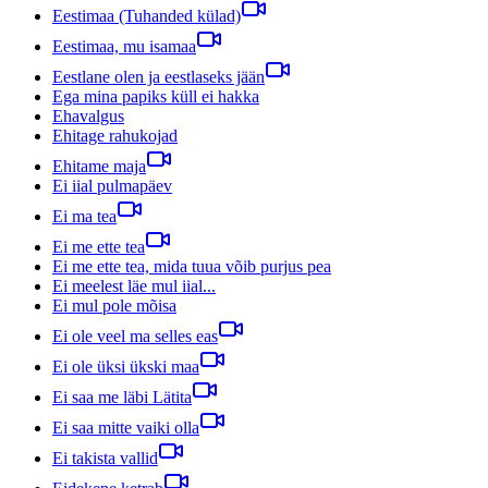
Eestimaa (Tuhanded külad)
Eestimaa, mu isamaa
Eestlane olen ja eestlaseks jään
Ega mina papiks küll ei hakka
Ehavalgus
Ehitage rahukojad
Ehitame maja
Ei iial pulmapäev
Ei ma tea
Ei me ette tea
Ei me ette tea, mida tuua võib purjus pea
Ei meelest läe mul iial...
Ei mul pole mõisa
Ei ole veel ma selles eas
Ei ole üksi ükski maa
Ei saa me läbi Lätita
Ei saa mitte vaiki olla
Ei takista vallid