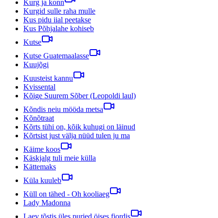
Kurg ja konn
Kurgid sulle raha mulle
Kus pidu iial peetakse
Kus Põhjalahe kohiseb
Kutse
Kutse Guatemaalasse
Kuujõgi
Kuusteist kannu
Kvissental
Kõige Suurem Sõber (Leopoldi laul)
Kõndis neiu mööda metsa
Kõnõtraat
Kõrts tühi on, kõik kuhugi on läinud
Kõrtsist just välja nüüd tulen ju ma
Käime koos
Käskjalg tuli meie külla
Kättemaks
Küla kuuleb
Küll on tähed - Oh kooliaeg
Lady Madonna
Laev tõstis üles purjed öises fjordis