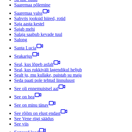
Saaremaa põlemine
Saaremaa valss
Sahvris jooksid hiired, rotid
Saja aasta kestel
Sajab mehi
Salaja saabub kevade tuul
Salong
Santa Lucia
Seakarjus
Seal, kus lõpeb asfalt
Seal, kus rukkiväli lagendikul heljub
Sealt ju, mu kullake, paistab su maja
Seda paati pole tehtud linnuluust
See oli ennemuistsel aal
See on hea
See on minu tänav
See rõõm on elust endast
See Vene riigi säädus
See viis