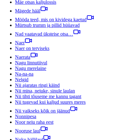
Mäe otsas kaljulossis
Mägede hääl
Mööda teed, mis on kividega kaetud
Mürtsub trumm ja pillid hüüavad
Nad vaatavad üksteise otsa…
Naer
Naer on terviseks
Naerata
Nagu linnutiivul
Nagu merelaine
Na-na-na
Nelgid
Nii ajaratas ringi käind
Nii mina, neiuke, sinule laulan
Nii tihti tõuseme me kannu tagant
Nii tugevad kui kaljud suures meres
Nii vaikseks kõik on jäänud
Nonnipesa
Noor neiu raha eest
Nooruse laul
Nuku hällilaul