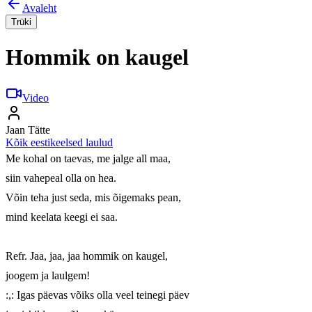
Avaleht
Trüki
Hommik on kaugel
Video
Jaan Tätte
Kõik eestikeelsed laulud
Me kohal on taevas, me jalge all maa,

siin vahepeal olla on hea.

Võin teha just seda, mis õigemaks pean,

mind keelata keegi ei saa.

Refr. Jaa, jaa, jaa hommik on kaugel,

joogem ja laulgem!

:,: Igas päevas võiks olla veel teinegi päev
