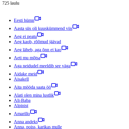
725
laulu
Eesti hümn
Aasta siis oli kuuskümmend viis
Aeg ei peatu
Aeg kaob, rõõmud jäävad
Aeg läheb, aga õnn ei kao
Aeti mu mõtsa
Aga neidudel meeldib see väga
Aidake meid
Aisakell
Aita mööda saata öö
Alati olen mina lustlik
Ali-Baba
Alpinist
Amarillo
Anna andeks
Anna, poiss, karikas mulle