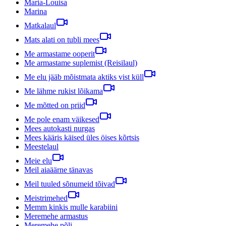
Maria-Louisa
Marina
Matkalaul
Mats alati on tubli mees
Me armastame ooperit
Me armastame suplemist (Reisilaul)
Me elu jääb mõistmata aktiks vist küll
Me lähme rukist lõikama
Me mõtted on priid
Me pole enam väikesed
Mees autokasti nurgas
Mees kääris käised üles öises kõrtsis
Meestelaul
Meie elu
Meil aiaäärne tänavas
Meil tuuled sõnumeid tõivad
Meistrimehed
Memm kinkis mulle karabiini
Meremehe armastus
Meremehe põli