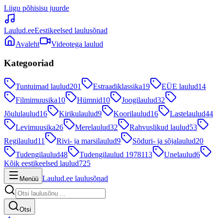
Liigu põhisisu juurde
Laulud.ee
Eestikeelsed laulusõnad
Avaleht
Videotega laulud
Kategooriad
Tuntuimad laulud
201
Estraadiklassika
19
EÜE laulud
14
Filmimuusika
10
Hümnid
10
Joogilaulud
32
Jõululaulud
16
Kirikulaulud
9
Koorilaulud
16
Lastelaulud
44
Levimuusika
26
Merelaulud
32
Rahvuslikud laulud
53
Regilaulud
11
Rivi- ja marsilaulud
9
Sõduri- ja sõjalaulud
20
Tudengilaulud
48
Tudengilaulud 1978
113
Unelaulud
6
Kõik eestikeelsed laulud
725
Laulud.ee laulusõnad
Menüü
Otsi