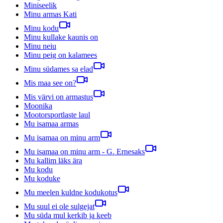
Miniseelik
Minu armas Kati
Minu kodu
Minu kullake kaunis on
Minu neiu
Minu peig on kalamees
Minu südames sa elad
Mis maa see on?
Mis värvi on armastus
Moonika
Mootorsportlaste laul
Mu isamaa armas
Mu isamaa on minu arm
Mu isamaa on minu arm - G. Ernesaks
Mu kallim läks ära
Mu kodu
Mu koduke
Mu meelen kuldne kodukotus
Mu suul ei ole sulgejat
Mu süda mul kerkib ja keeb