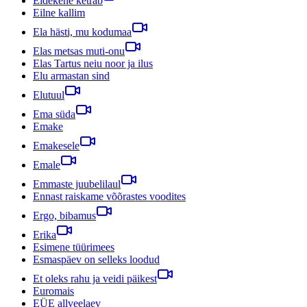
Eidekene ketrab
Eilne kallim
Ela hästi, mu kodumaa
Elas metsas muti-onu
Elas Tartus neiu noor ja ilus
Elu armastan sind
Elutuul
Ema süda
Emake
Emakesele
Emale
Emmaste juubelilaul
Ennast raiskame võõrastes voodites
Ergo, bibamus
Erika
Esimene tüürimees
Esmaspäev on selleks loodud
Et oleks rahu ja veidi päikest
Euromais
EÜE allveelaev