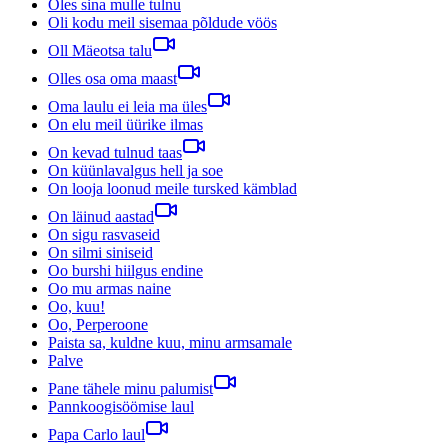
Oles sina mulle tulnu
Oli kodu meil sisemaa põldude vöös
Oll Mäeotsa talu
Olles osa oma maast
Oma laulu ei leia ma üles
On elu meil üürike ilmas
On kevad tulnud taas
On küünlavalgus hell ja soe
On looja loonud meile tursked kämblad
On läinud aastad
On sigu rasvaseid
On silmi siniseid
Oo burshi hiilgus endine
Oo mu armas naine
Oo, kuu!
Oo, Perperoone
Paista sa, kuldne kuu, minu armsamale
Palve
Pane tähele minu palumist
Pannkoogisöömise laul
Papa Carlo laul