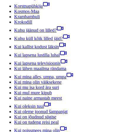
Korstnapühkija
Kosmos-Maa
Krambambuli
Krokodill
Kuhu jäänud on lilled?
Kuhu küll kõik lilled jäid?
Kui kallist kodust läksin
Kui lapsena lustilla luhal
Kui lapsena televisioonis
Kui lähen maailma rändama
Kui mina alles, umpa, umpa
Kui mina olin väiksekene
Kui mu isa kord ära suri
Kui mul mure kipub
Kui naine armastab meest
Kui oleksin tuul
Kui oleme joonud šampanjat
Kui on jõudnud sügise
Kui on tudeng reisi peal
Kui poissmees mina olin