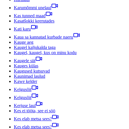
Karumõmmi unelaul
Kas tunned maad
Kasatšokki keerutades
Kati karu
Kaua sa kannatad kurbade naeru
Kauge aeg
Kaugel kaljukalda taga
Kaugel, kaugel, kus on minu kodu
Kaugele siit
Kauges külas
Kaugused kutsuvad
Kaunimad laulud
Kawe kelder
Kelgusõit
Kelgusõit
Kerjuse laul
Kes ei tööta, see ei söö
Kes elab metsa sees?
Kes elab metsa sees?