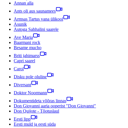
Annan alla
Ants oli aus saunamees
Armsas Tartus vana ülikool
Asunik
Autoga Sahhalini saarele
Ave Maria
Baarmani rock
Besame mucho
Briti jahimarss
Capri saarel
Carol
Disku pole oluline
Diversant
Doktor Noormann
Dokumentideta võõras linnas
Don Giovanni aaria ooperist "Don Giovanni"
Don Quijote - Tõotuslaul
Eesti lipp
Eesti muld ja eesti süda