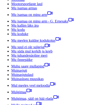
Mootorsportlaste laul
Mu isamaa armas
Mu isamaa on minu arm
Mu isamaa on minu arm - G. Ernesaks
Mu kallim läks ära
Mu kodu
Mu koduke
Mu meelen kuldne kodukotus
Mu suul ei ole sulgejat
Mu süda mul kerkib ja keeb
Mu tuhandenäoline meri
Mu õnnepäike
Muhu saare mullapind
Muinasjutt
Muinasjutulaul
Muinaslugu muusikas
Mul meeles veel meloodia
Mulgimaa
Mulgimaa, sääl on hää elada