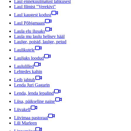
Laul ennekuulmatust lahkusest
Laul filmist "Verekivi"
Laul kaugest kodust
Laul Põhjamaast
Laula elu ilusaks
Laula mu laulu helisev hääl
Laulge, poisid, laulge, peiud
Laulikutele
Lauljaks loodud
Laululilled
Lehtedes kahin
Leib jahtub
Lenda Juri Gagarin
Lenda, lenda lepalind
Liisa, päikseline naine
Liivakell
Liivimaa pastoraal
Lili Marleen