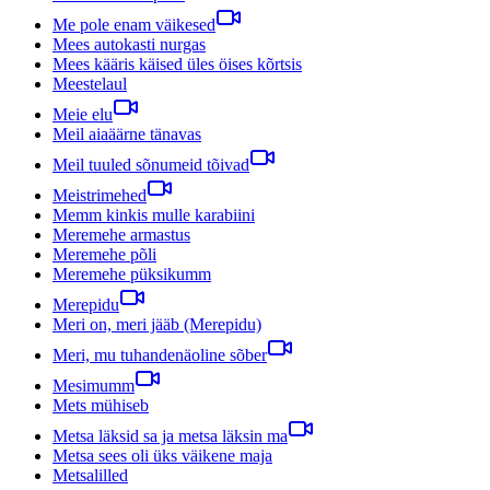
Me pole enam väikesed
Mees autokasti nurgas
Mees kääris käised üles öises kõrtsis
Meestelaul
Meie elu
Meil aiaäärne tänavas
Meil tuuled sõnumeid tõivad
Meistrimehed
Memm kinkis mulle karabiini
Meremehe armastus
Meremehe põli
Meremehe püksikumm
Merepidu
Meri on, meri jääb (Merepidu)
Meri, mu tuhandenäoline sõber
Mesimumm
Mets mühiseb
Metsa läksid sa ja metsa läksin ma
Metsa sees oli üks väikene maja
Metsalilled