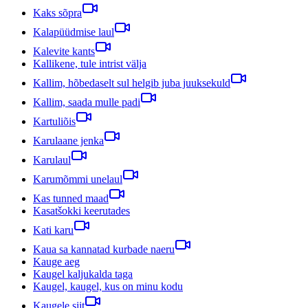
Kaks sõpra
Kalapüüdmise laul
Kalevite kants
Kallikene, tule intrist välja
Kallim, hõbedaselt sul helgib juba juuksekuld
Kallim, saada mulle padi
Kartuliõis
Karulaane jenka
Karulaul
Karumõmmi unelaul
Kas tunned maad
Kasatšokki keerutades
Kati karu
Kaua sa kannatad kurbade naeru
Kauge aeg
Kaugel kaljukalda taga
Kaugel, kaugel, kus on minu kodu
Kaugele siit