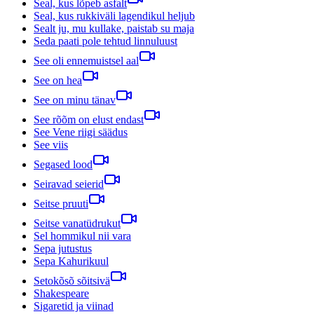
Seal, kus lõpeb asfalt
Seal, kus rukkiväli lagendikul heljub
Sealt ju, mu kullake, paistab su maja
Seda paati pole tehtud linnuluust
See oli ennemuistsel aal
See on hea
See on minu tänav
See rõõm on elust endast
See Vene riigi säädus
See viis
Segased lood
Seiravad seierid
Seitse pruuti
Seitse vanatüdrukut
Sel hommikul nii vara
Sepa jutustus
Sepa Kahurikuul
Setokõsõ sõitsivä
Shakespeare
Sigaretid ja viinad