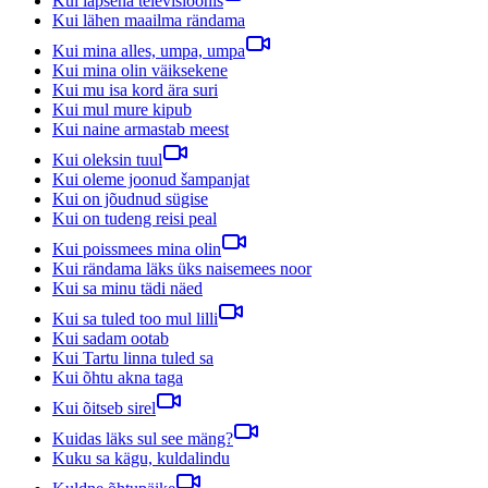
Kui lapsena televisioonis
Kui lähen maailma rändama
Kui mina alles, umpa, umpa
Kui mina olin väiksekene
Kui mu isa kord ära suri
Kui mul mure kipub
Kui naine armastab meest
Kui oleksin tuul
Kui oleme joonud šampanjat
Kui on jõudnud sügise
Kui on tudeng reisi peal
Kui poissmees mina olin
Kui rändama läks üks naisemees noor
Kui sa minu tädi näed
Kui sa tuled too mul lilli
Kui sadam ootab
Kui Tartu linna tuled sa
Kui õhtu akna taga
Kui õitseb sirel
Kuidas läks sul see mäng?
Kuku sa kägu, kuldalindu