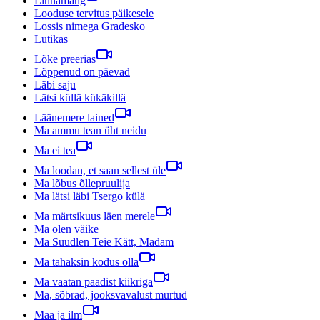
Linnamäng
Looduse tervitus päikesele
Lossis nimega Gradesko
Lutikas
Lõke preerias
Lõppenud on päevad
Läbi saju
Lätsi küllä kükäkillä
Läänemere lained
Ma ammu tean üht neidu
Ma ei tea
Ma loodan, et saan sellest üle
Ma lõbus õllepruulija
Ma lätsi läbi Tsergo külä
Ma märtsikuus läen merele
Ma olen väike
Ma Suudlen Teie Kätt, Madam
Ma tahaksin kodus olla
Ma vaatan paadist kiikriga
Ma, sõbrad, jooksvavalust murtud
Maa ja ilm