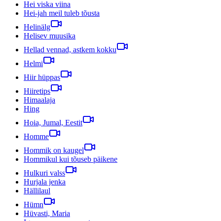
Hei viska viina
Hei-jah meil tuleb tõusta
Helinälg
Helisev muusika
Hellad vennad, astkem kokku
Helmi
Hiir hüppas
Hiiretips
Himaalaja
Hing
Hoia, Jumal, Eestit
Homme
Hommik on kaugel
Hommikul kui tõuseb päikene
Hulkuri valss
Hurjala jenka
Hällilaul
Hümn
Hüvasti, Maria