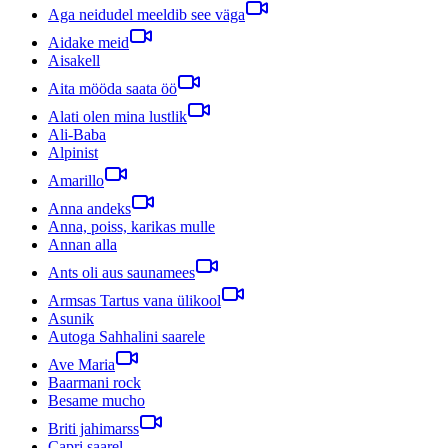
Aga neidudel meeldib see väga
Aidake meid
Aisakell
Aita mööda saata öö
Alati olen mina lustlik
Ali-Baba
Alpinist
Amarillo
Anna andeks
Anna, poiss, karikas mulle
Annan alla
Ants oli aus saunamees
Armsas Tartus vana ülikool
Asunik
Autoga Sahhalini saarele
Ave Maria
Baarmani rock
Besame mucho
Briti jahimarss
Capri saarel