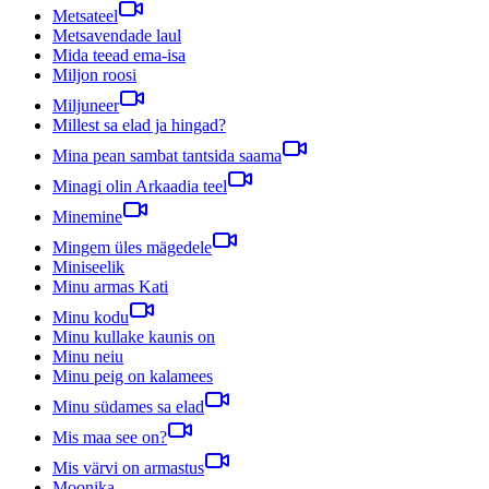
Metsateel
Metsavendade laul
Mida teead ema-isa
Miljon roosi
Miljuneer
Millest sa elad ja hingad?
Mina pean sambat tantsida saama
Minagi olin Arkaadia teel
Minemine
Mingem üles mägedele
Miniseelik
Minu armas Kati
Minu kodu
Minu kullake kaunis on
Minu neiu
Minu peig on kalamees
Minu südames sa elad
Mis maa see on?
Mis värvi on armastus
Moonika