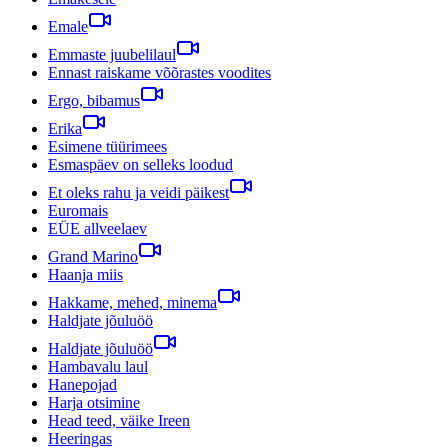
Emale
Emmaste juubelilaul
Ennast raiskame võõrastes voodites
Ergo, bibamus
Erika
Esimene tüürimees
Esmaspäev on selleks loodud
Et oleks rahu ja veidi päikest
Euromais
EÜE allveelaev
Grand Marino
Haanja miis
Hakkame, mehed, minema
Haldjate jõuluöö
Haldjate jõuluöö
Hambavalu laul
Hanepojad
Harja otsimine
Head teed, väike Ireen
Heeringas