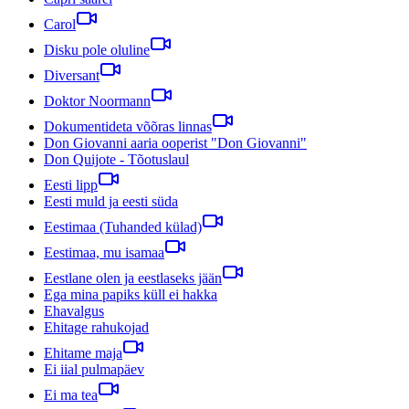
Carol
Disku pole oluline
Diversant
Doktor Noormann
Dokumentideta võõras linnas
Don Giovanni aaria ooperist "Don Giovanni"
Don Quijote - Tõotuslaul
Eesti lipp
Eesti muld ja eesti süda
Eestimaa (Tuhanded külad)
Eestimaa, mu isamaa
Eestlane olen ja eestlaseks jään
Ega mina papiks küll ei hakka
Ehavalgus
Ehitage rahukojad
Ehitame maja
Ei iial pulmapäev
Ei ma tea