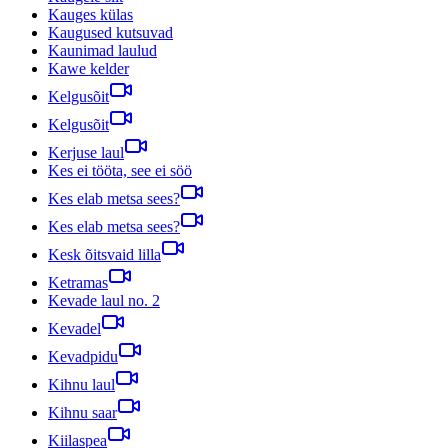
Kauges külas
Kaugused kutsuvad
Kaunimad laulud
Kawe kelder
Kelgusõit
Kelgusõit
Kerjuse laul
Kes ei tööta, see ei söö
Kes elab metsa sees?
Kes elab metsa sees?
Kesk õitsvaid lilla
Ketramas
Kevade laul no. 2
Kevadel
Kevadpidu
Kihnu laul
Kihnu saar
Kiilaspea