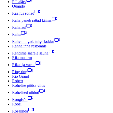
Pühajärv
Quando
Raagus sõnad
Raha paneb rattad käima
Rahalaul
Rahu
Rahvahulgad, tulge kokku
Rannalinna restoranis
Rendime saarele sauna
Riia mu arm
Rikas ja vaene
Ring ring
Rio Grand
Robert
Rohelise põõsa vilus
Rohelised niidud
Rongisõit
Roosi
Rosalinda