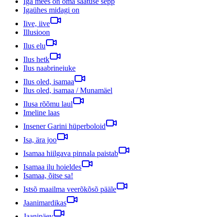
Iga mees on oma saatuse sepp
Igaühes midagi on
Iive, iive
Illusioon
Ilus elu
Ilus hetk
Ilus naabrineiuke
Ilus oled, isamaa
Ilus oled, isamaa / Munamäel
Ilusa rõõmu laul
Imeline laas
Insener Garini hüperboloid
Isa, ära joo
Isamaa hiilgava pinnala paistab
Isamaa ilu hoieldes
Isamaa, õitse sa!
Istsõ maailma veerõkõsõ pääle
Jaanimardikas
Jaanipäev