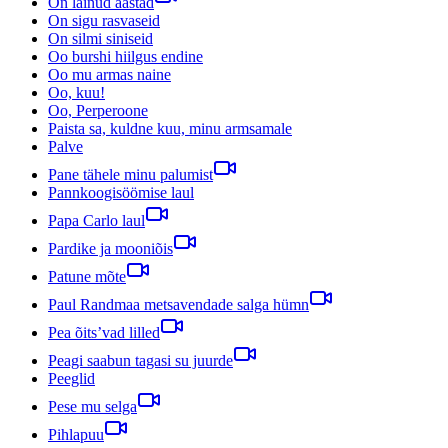
On läinud aastad
On sigu rasvaseid
On silmi siniseid
Oo burshi hiilgus endine
Oo mu armas naine
Oo, kuu!
Oo, Perperoone
Paista sa, kuldne kuu, minu armsamale
Palve
Pane tähele minu palumist
Pannkoogisöömise laul
Papa Carlo laul
Pardike ja mooniõis
Patune mõte
Paul Randmaa metsavendade salga hümn
Pea õits’vad lilled
Peagi saabun tagasi su juurde
Peeglid
Pese mu selga
Pihlapuu