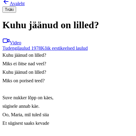
Avaleht
Trüki
Kuhu jäänud on lilled?
Video
Tudengilaulud 1978
Kõik eestikeelsed laulud
Kuhu jäänud on lilled?

Miks ei õitse nad veel?

Kuhu jäänud on lilled?

Miks on porised teed?

Suve nukker lõpp on käes,

sügisele annab käe.

Oo, Maria, mil tuled siia

Et sügisest saaks kevade
