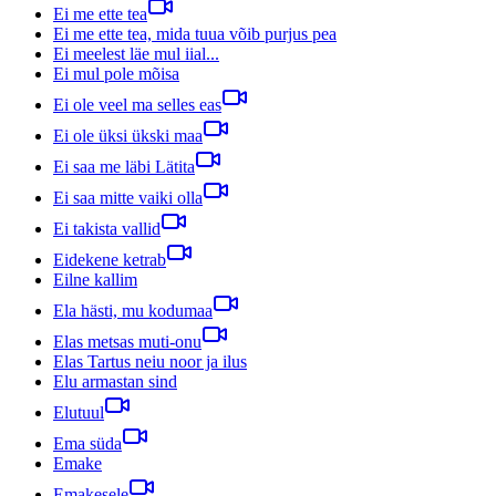
Ei me ette tea
Ei me ette tea, mida tuua võib purjus pea
Ei meelest läe mul iial...
Ei mul pole mõisa
Ei ole veel ma selles eas
Ei ole üksi ükski maa
Ei saa me läbi Lätita
Ei saa mitte vaiki olla
Ei takista vallid
Eidekene ketrab
Eilne kallim
Ela hästi, mu kodumaa
Elas metsas muti-onu
Elas Tartus neiu noor ja ilus
Elu armastan sind
Elutuul
Ema süda
Emake
Emakesele