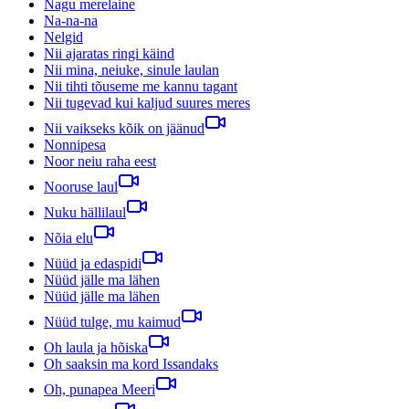
Nagu merelaine
Na-na-na
Nelgid
Nii ajaratas ringi käind
Nii mina, neiuke, sinule laulan
Nii tihti tõuseme me kannu tagant
Nii tugevad kui kaljud suures meres
Nii vaikseks kõik on jäänud
Nonnipesa
Noor neiu raha eest
Nooruse laul
Nuku hällilaul
Nõia elu
Nüüd ja edaspidi
Nüüd jälle ma lähen
Nüüd jälle ma lähen
Nüüd tulge, mu kaimud
Oh laula ja hõiska
Oh saaksin ma kord Issandaks
Oh, punapea Meeri