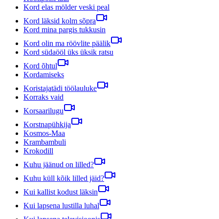
Kord elas mölder veski peal
Kord läksid kolm sõpra
Kord mina pargis tukkusin
Kord olin ma röövlite päälik
Kord südaööl üks üksik ratsu
Kord õhtul
Kordamiseks
Koristajatädi töölauluke
Korraks vaid
Korsaarilugu
Korstnapühkija
Kosmos-Maa
Krambambuli
Krokodill
Kuhu jäänud on lilled?
Kuhu küll kõik lilled jäid?
Kui kallist kodust läksin
Kui lapsena lustilla luhal