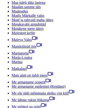
Maa tuleb täita lastega
Maailm samme täis
Maateadus
Madis Mäekalle valss
Maid ja rahvaid maha jättes
Majakavahi armuhüüd
Majakene mere ääres
Majesteet kefiir
Maleva Valss
Mandoliinid öös
Margareeta
Maria-Louisa
Marina
Matkalaul
Mats alati on tubli mees
Me armastame ooperit
Me armastame suplemist (Reisilaul)
Me elu jääb mõistmata aktiks vist küll
Me lähme rukist lõikama
Me mõtted on priid