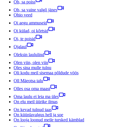
Oh, sa poiss
Oh, sa vaine valgõ jänes
Ohio veed
Oi aegu ammuseid
Oi külad, oi kõrtsid
Oi, te poisid
Ojalaul
Oleksin laululind
Olen viin, olen viin
Oles sina mulle tulnu
Oli kodu meil sisemaa põldude vöös
Oll Mäeotsa talu
Olles osa oma maast
Oma laulu ei leia ma üles
On elu meil üürike ilmas
On kevad tulnud taas
On küünlavalgus hell ja soe
On looja loonud meile tursked kämblad