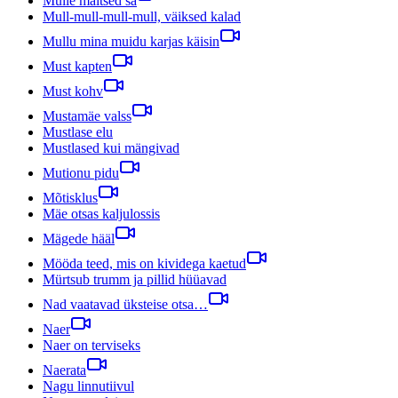
Mulle maitsed sa
Mull-mull-mull-mull, väiksed kalad
Mullu mina muidu karjas käisin
Must kapten
Must kohv
Mustamäe valss
Mustlase elu
Mustlased kui mängivad
Mutionu pidu
Mõtisklus
Mäe otsas kaljulossis
Mägede hääl
Mööda teed, mis on kividega kaetud
Mürtsub trumm ja pillid hüüavad
Nad vaatavad üksteise otsa…
Naer
Naer on terviseks
Naerata
Nagu linnutiivul