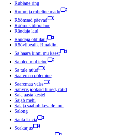
Rublane ring
Rumm ja roheline madu
Rõõmsad päevad
Rõõmus üliõpilane
Rändaja laul
Rändaja õhtulaul
Röövlipealik Rinaldini
Sa haara kinni mu käest
Sa oled mul teine
Sa tule nüüd
Saaremaa põlemine
Saaremaa valss
Sahvris jooksid hiired, rotid
Saja aasta kestel
Sajab mehi
Salaja saabub kevade tuul
Salong
Santa Lucia
Seakarjus