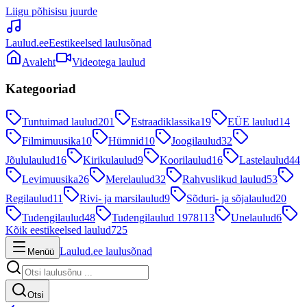
Liigu põhisisu juurde
Laulud.ee
Eestikeelsed laulusõnad
Avaleht
Videotega laulud
Kategooriad
Tuntuimad laulud
201
Estraadiklassika
19
EÜE laulud
14
Filmimuusika
10
Hümnid
10
Joogilaulud
32
Jõululaulud
16
Kirikulaulud
9
Koorilaulud
16
Lastelaulud
44
Levimuusika
26
Merelaulud
32
Rahvuslikud laulud
53
Regilaulud
11
Rivi- ja marsilaulud
9
Sõduri- ja sõjalaulud
20
Tudengilaulud
48
Tudengilaulud 1978
113
Unelaulud
6
Kõik eestikeelsed laulud
725
Laulud.ee laulusõnad
Menüü
Otsi