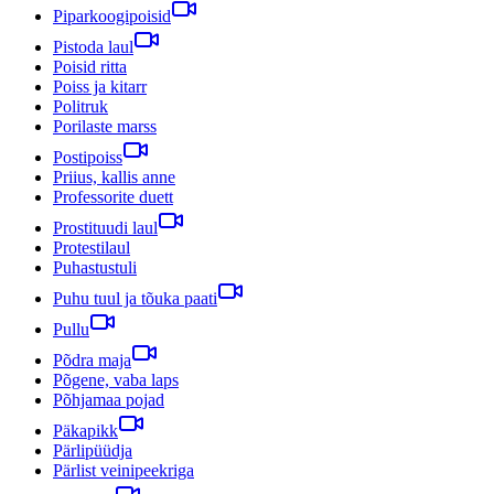
Piparkoogipoisid
Pistoda laul
Poisid ritta
Poiss ja kitarr
Politruk
Porilaste marss
Postipoiss
Priius, kallis anne
Professorite duett
Prostituudi laul
Protestilaul
Puhastustuli
Puhu tuul ja tõuka paati
Pullu
Põdra maja
Põgene, vaba laps
Põhjamaa pojad
Päkapikk
Pärlipüüdja
Pärlist veinipeekriga