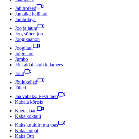
Jahitrofeed
Jamaika hällilaul
Jambolaya
Joo ja jaura
Joo, sõber, joo
Joogikaanon
Joogilaul
Julge laul
Jumbo
Jõekaldal istub kalamees
Jõud
Jõulukellad
Jäljed
Jää vabaks, Eesti meri
Kabala kõrtsis
Kaera Jaan
Kaks koktaili
Kaks kuukiirt mu toas
Kaks lauljat
Kaks Otti