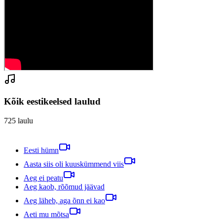
Kõik eestikeelsed laulud
725
laulu
Eesti hümn
Aasta siis oli kuuskümmend viis
Aeg ei peatu
Aeg kaob, rõõmud jäävad
Aeg läheb, aga õnn ei kao
Aeti mu mõtsa