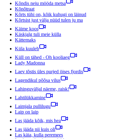
Kõndis neiu mööda metsa
Kõnõtraat
Kõrts tühi on, kõik kuhugi on läinud
Kõrtsist just välja nüüd tulen ju ma
Käime koos
Käskjalg tuli meie külla
Kättemaks
Küla kuuleb
Küll on tähed - Oh kooliaeg
Lady Madonna
Laev tõstis üles purjed öises fjordis
Lagendikul põõsa vilus
Lahinguväljal näeme, raisk!
Lahtilükkamine
Laimjala pullilugu
Laip on laip
Las jääda kõik, mis hea
Las jääda nii kuis oli
Las käia, kulla peremees