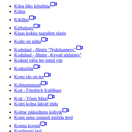
Kiisu läks kõndima
Kiitus
Kikilips
Kirbulugu
Klaas kokku taaralinn elagu
Kodu on püha
Kodulaul - filmist "Nukitsamees"
Kodulaul - filmist „Kevad südames”
Kodust välja tee mind viis
Kodusõda
Kogu elu on tee
Kohtumistund
Koit - Friedrich Kuhlbars
Koit - Tõnis Mägi
Kolm kolpa läksid riidu
Kolme pääsulinnu kohvik
Konn astus usinasti mööda teed
Konna kosjad
Koolipoisi laul