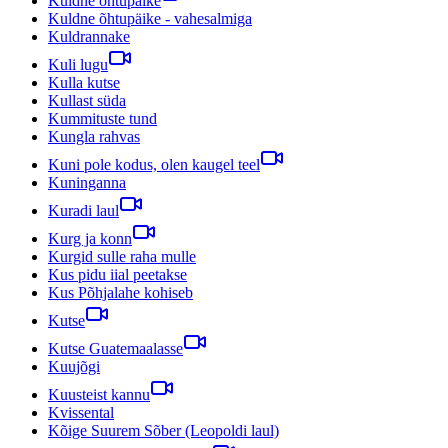
Kuldne õhtupäike
Kuldne õhtupäike - vahesalmiga
Kuldrannake
Kuli lugu
Kulla kutse
Kullast süda
Kummituste tund
Kungla rahvas
Kuni pole kodus, olen kaugel teel
Kuninganna
Kuradi laul
Kurg ja konn
Kurgid sulle raha mulle
Kus pidu iial peetakse
Kus Põhjalahe kohiseb
Kutse
Kutse Guatemaalasse
Kuujõgi
Kuusteist kannu
Kvissental
Kõige Suurem Sõber (Leopoldi laul)