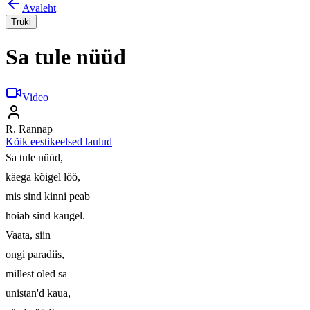
Avaleht
Trüki
Sa tule nüüd
Video
R. Rannap
Kõik eestikeelsed laulud
Sa tule nüüd, 

käega kõigel löö,

mis sind kinni peab 

hoiab sind kaugel.

Vaata, siin 

ongi paradiis,

millest oled sa

unistan'd kaua, 
