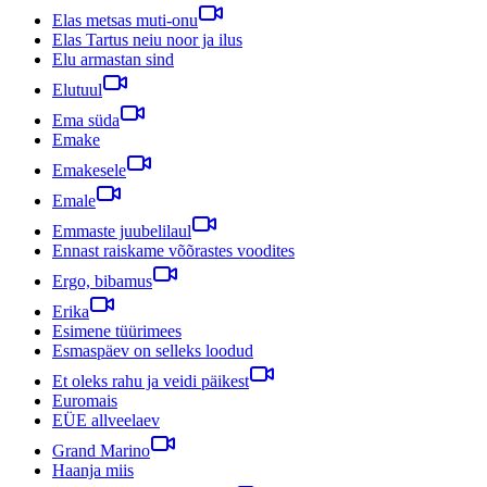
Elas metsas muti-onu
Elas Tartus neiu noor ja ilus
Elu armastan sind
Elutuul
Ema süda
Emake
Emakesele
Emale
Emmaste juubelilaul
Ennast raiskame võõrastes voodites
Ergo, bibamus
Erika
Esimene tüürimees
Esmaspäev on selleks loodud
Et oleks rahu ja veidi päikest
Euromais
EÜE allveelaev
Grand Marino
Haanja miis