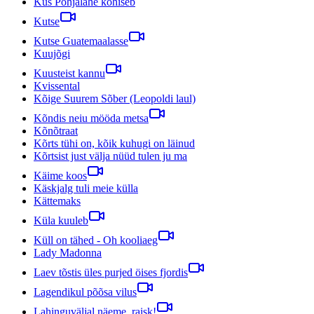
Kus Põhjalahe kohiseb
Kutse
Kutse Guatemaalasse
Kuujõgi
Kuusteist kannu
Kvissental
Kõige Suurem Sõber (Leopoldi laul)
Kõndis neiu mööda metsa
Kõnõtraat
Kõrts tühi on, kõik kuhugi on läinud
Kõrtsist just välja nüüd tulen ju ma
Käime koos
Käskjalg tuli meie külla
Kättemaks
Küla kuuleb
Küll on tähed - Oh kooliaeg
Lady Madonna
Laev tõstis üles purjed öises fjordis
Lagendikul põõsa vilus
Lahinguväljal näeme, raisk!