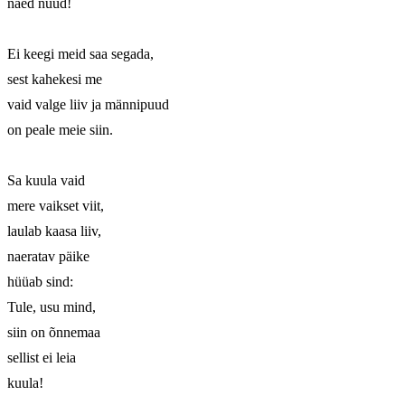
näed nüüd!

Ei keegi meid saa segada,

sest kahekesi me

vaid valge liiv ja männipuud

on peale meie siin.

Sa kuula vaid

mere vaikset viit,

laulab kaasa liiv,

naeratav päike

hüüab sind:

Tule, usu mind,

siin on õnnemaa

sellist ei leia

kuula!
