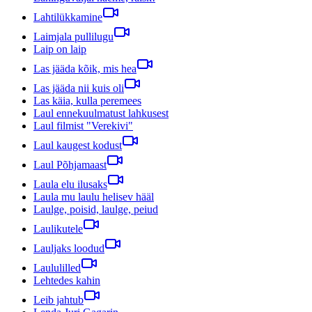
Lahtilükkamine
Laimjala pullilugu
Laip on laip
Las jääda kõik, mis hea
Las jääda nii kuis oli
Las käia, kulla peremees
Laul ennekuulmatust lahkusest
Laul filmist "Verekivi"
Laul kaugest kodust
Laul Põhjamaast
Laula elu ilusaks
Laula mu laulu helisev hääl
Laulge, poisid, laulge, peiud
Laulikutele
Lauljaks loodud
Laululilled
Lehtedes kahin
Leib jahtub