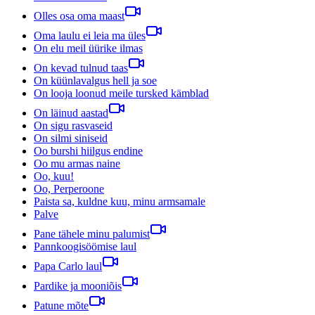
Olles osa oma maast
Oma laulu ei leia ma üles
On elu meil üürike ilmas
On kevad tulnud taas
On küünlavalgus hell ja soe
On looja loonud meile tursked kämblad
On läinud aastad
On sigu rasvaseid
On silmi siniseid
Oo burshi hiilgus endine
Oo mu armas naine
Oo, kuu!
Oo, Perperoone
Paista sa, kuldne kuu, minu armsamale
Palve
Pane tähele minu palumist
Pannkoogisöömise laul
Papa Carlo laul
Pardike ja mooniõis
Patune mõte