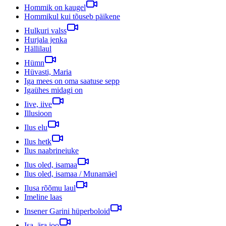
Hommik on kaugel
Hommikul kui tõuseb päikene
Hulkuri valss
Hurjala jenka
Hällilaul
Hümn
Hüvasti, Maria
Iga mees on oma saatuse sepp
Igaühes midagi on
Iive, iive
Illusioon
Ilus elu
Ilus hetk
Ilus naabrineiuke
Ilus oled, isamaa
Ilus oled, isamaa / Munamäel
Ilusa rõõmu laul
Imeline laas
Insener Garini hüperboloid
Isa, ära joo