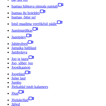
Isamaa hiilgava pinnala paistab
Isamaa ilu hoieldes
Isamaa, õitse sa!
Istsõ maailma veerõkõsõ pääle
Jaanimardikas
Jaanipäev
Jahitrofeed
Jamaika hällilaul
Jambolaya
Joo ja jaura
Joo, sõber, joo
Joogikaanon
Joogilaul
Julge laul
Jumbo
Jõekaldal istub kalamees
Jõud
Jõulukellad
Jäljed