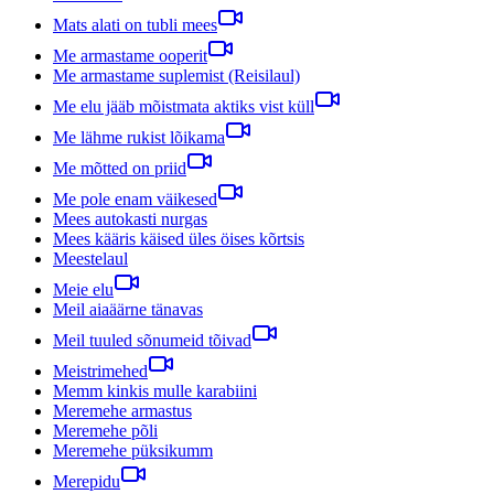
Mats alati on tubli mees
Me armastame ooperit
Me armastame suplemist (Reisilaul)
Me elu jääb mõistmata aktiks vist küll
Me lähme rukist lõikama
Me mõtted on priid
Me pole enam väikesed
Mees autokasti nurgas
Mees kääris käised üles öises kõrtsis
Meestelaul
Meie elu
Meil aiaäärne tänavas
Meil tuuled sõnumeid tõivad
Meistrimehed
Memm kinkis mulle karabiini
Meremehe armastus
Meremehe põli
Meremehe püksikumm
Merepidu