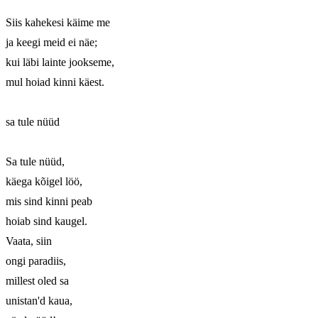
Siis kahekesi käime me

ja keegi meid ei näe;

kui läbi lainte jookseme,

mul hoiad kinni käest.

sa tule nüüd 

Sa tule nüüd, 

käega kõigel löö,

mis sind kinni peab 

hoiab sind kaugel.

Vaata, siin 

ongi paradiis,

millest oled sa

unistan'd kaua,
