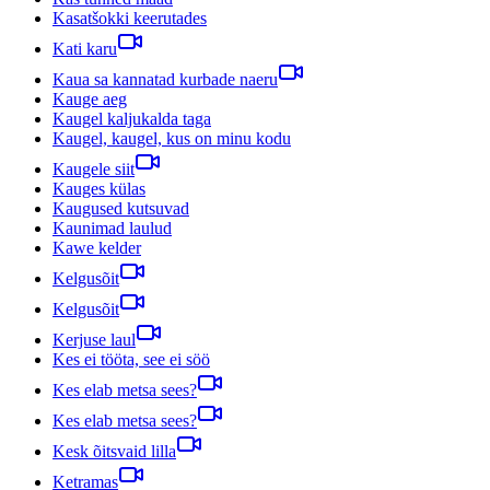
Kasatšokki keerutades
Kati karu
Kaua sa kannatad kurbade naeru
Kauge aeg
Kaugel kaljukalda taga
Kaugel, kaugel, kus on minu kodu
Kaugele siit
Kauges külas
Kaugused kutsuvad
Kaunimad laulud
Kawe kelder
Kelgusõit
Kelgusõit
Kerjuse laul
Kes ei tööta, see ei söö
Kes elab metsa sees?
Kes elab metsa sees?
Kesk õitsvaid lilla
Ketramas