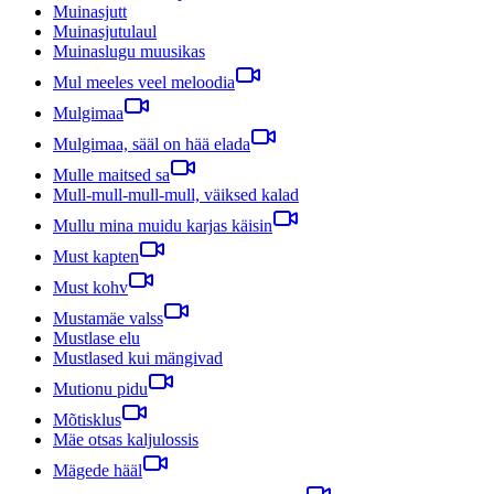
Muinasjutt
Muinasjutulaul
Muinaslugu muusikas
Mul meeles veel meloodia
Mulgimaa
Mulgimaa, sääl on hää elada
Mulle maitsed sa
Mull-mull-mull-mull, väiksed kalad
Mullu mina muidu karjas käisin
Must kapten
Must kohv
Mustamäe valss
Mustlase elu
Mustlased kui mängivad
Mutionu pidu
Mõtisklus
Mäe otsas kaljulossis
Mägede hääl