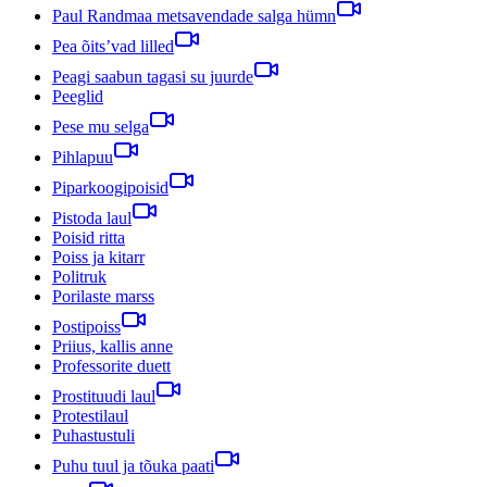
Paul Randmaa metsavendade salga hümn
Pea õits’vad lilled
Peagi saabun tagasi su juurde
Peeglid
Pese mu selga
Pihlapuu
Piparkoogipoisid
Pistoda laul
Poisid ritta
Poiss ja kitarr
Politruk
Porilaste marss
Postipoiss
Priius, kallis anne
Professorite duett
Prostituudi laul
Protestilaul
Puhastustuli
Puhu tuul ja tõuka paati