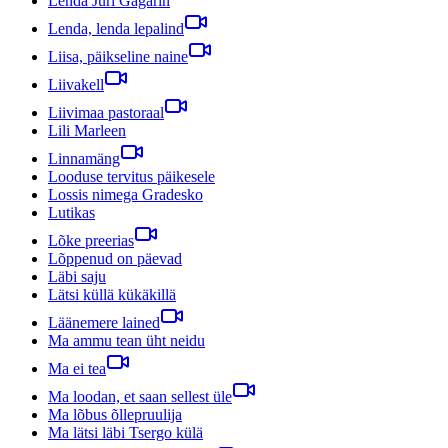
Lenda Juri Gagarin
Lenda, lenda lepalind
Liisa, päikseline naine
Liivakell
Liivimaa pastoraal
Lili Marleen
Linnamäng
Looduse tervitus päikesele
Lossis nimega Gradesko
Lutikas
Lõke preerias
Lõppenud on päevad
Läbi saju
Lätsi küllä kükäkillä
Läänemere lained
Ma ammu tean üht neidu
Ma ei tea
Ma loodan, et saan sellest üle
Ma lõbus õllepruulija
Ma lätsi läbi Tsergo külä