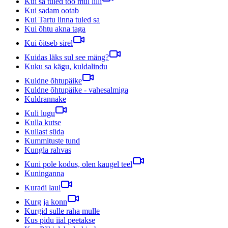
Kui sa tuled too mul lilli
Kui sadam ootab
Kui Tartu linna tuled sa
Kui õhtu akna taga
Kui õitseb sirel
Kuidas läks sul see mäng?
Kuku sa kägu, kuldalindu
Kuldne õhtupäike
Kuldne õhtupäike - vahesalmiga
Kuldrannake
Kuli lugu
Kulla kutse
Kullast süda
Kummituste tund
Kungla rahvas
Kuni pole kodus, olen kaugel teel
Kuninganna
Kuradi laul
Kurg ja konn
Kurgid sulle raha mulle
Kus pidu iial peetakse