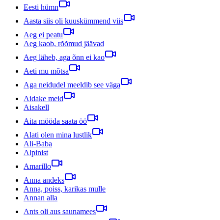
Eesti hümn
Aasta siis oli kuuskümmend viis
Aeg ei peatu
Aeg kaob, rõõmud jäävad
Aeg läheb, aga õnn ei kao
Aeti mu mõtsa
Aga neidudel meeldib see väga
Aidake meid
Aisakell
Aita mööda saata öö
Alati olen mina lustlik
Ali-Baba
Alpinist
Amarillo
Anna andeks
Anna, poiss, karikas mulle
Annan alla
Ants oli aus saunamees