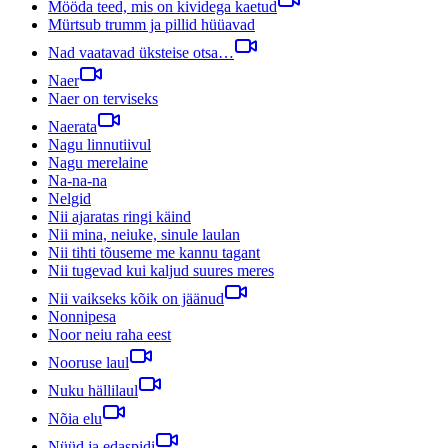
Mööda teed, mis on kividega kaetud
Mürtsub trumm ja pillid hüüavad
Nad vaatavad üksteise otsa…
Naer
Naer on terviseks
Naerata
Nagu linnutiivul
Nagu merelaine
Na-na-na
Nelgid
Nii ajaratas ringi käind
Nii mina, neiuke, sinule laulan
Nii tihti tõuseme me kannu tagant
Nii tugevad kui kaljud suures meres
Nii vaikseks kõik on jäänud
Nonnipesa
Noor neiu raha eest
Nooruse laul
Nuku hällilaul
Nõia elu
Nüüd ja edaspidi