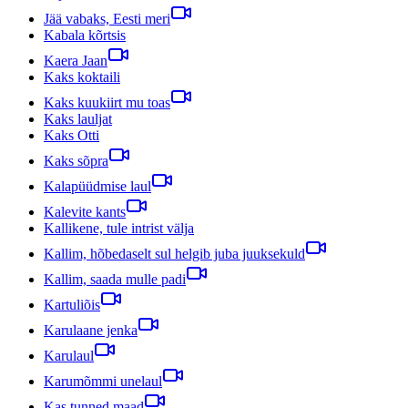
Jää vabaks, Eesti meri
Kabala kõrtsis
Kaera Jaan
Kaks koktaili
Kaks kuukiirt mu toas
Kaks lauljat
Kaks Otti
Kaks sõpra
Kalapüüdmise laul
Kalevite kants
Kallikene, tule intrist välja
Kallim, hõbedaselt sul helgib juba juuksekuld
Kallim, saada mulle padi
Kartuliõis
Karulaane jenka
Karulaul
Karumõmmi unelaul
Kas tunned maad