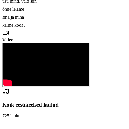
usu mind, vaid siin

õnne leiame

sina ja mina

käime koos ...
Video
Kõik eestikeelsed laulud
725
laulu