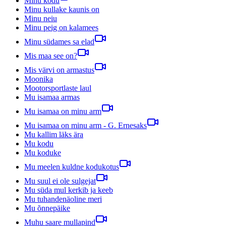
Minu kodu
Minu kullake kaunis on
Minu neiu
Minu peig on kalamees
Minu südames sa elad
Mis maa see on?
Mis värvi on armastus
Moonika
Mootorsportlaste laul
Mu isamaa armas
Mu isamaa on minu arm
Mu isamaa on minu arm - G. Ernesaks
Mu kallim läks ära
Mu kodu
Mu koduke
Mu meelen kuldne kodukotus
Mu suul ei ole sulgejat
Mu süda mul kerkib ja keeb
Mu tuhandenäoline meri
Mu õnnepäike
Muhu saare mullapind