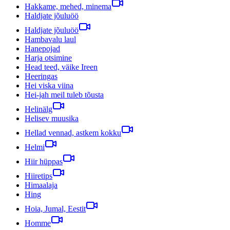
Hakkame, mehed, minema
Haldjate jõuluöö
Haldjate jõuluöö
Hambavalu laul
Hanepojad
Harja otsimine
Head teed, väike Ireen
Heeringas
Hei viska viina
Hei-jah meil tuleb tõusta
Helinälg
Helisev muusika
Hellad vennad, astkem kokku
Helmi
Hiir hüppas
Hiiretips
Himaalaja
Hing
Hoia, Jumal, Eestit
Homme