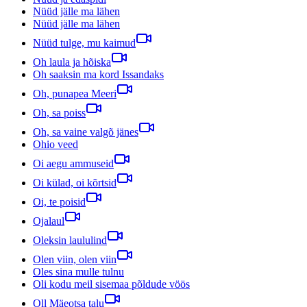
Nüüd jälle ma lähen
Nüüd jälle ma lähen
Nüüd tulge, mu kaimud
Oh laula ja hõiska
Oh saaksin ma kord Issandaks
Oh, punapea Meeri
Oh, sa poiss
Oh, sa vaine valgõ jänes
Ohio veed
Oi aegu ammuseid
Oi külad, oi kõrtsid
Oi, te poisid
Ojalaul
Oleksin laululind
Olen viin, olen viin
Oles sina mulle tulnu
Oli kodu meil sisemaa põldude vöös
Oll Mäeotsa talu