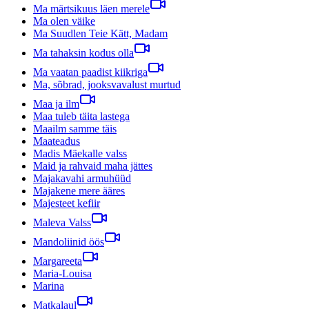
Ma märtsikuus läen merele
Ma olen väike
Ma Suudlen Teie Kätt, Madam
Ma tahaksin kodus olla
Ma vaatan paadist kiikriga
Ma, sõbrad, jooksvavalust murtud
Maa ja ilm
Maa tuleb täita lastega
Maailm samme täis
Maateadus
Madis Mäekalle valss
Maid ja rahvaid maha jättes
Majakavahi armuhüüd
Majakene mere ääres
Majesteet kefiir
Maleva Valss
Mandoliinid öös
Margareeta
Maria-Louisa
Marina
Matkalaul