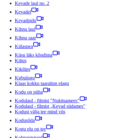
Kevade laul no. 2
Kevadel
Kevadpidu
Kihnu laul
Kihnu saar
Kiilaspea
Kiisu läks kõndima
Kiitus
Kikilips
Kirbulugu
Klaas kokku taaralinn elagu
Kodu on püha
Kodulaul - filmist "Nukitsamees"
Kodulaul - filmist „Kevad südames”
Kodust välja tee mind viis
Kodusõda
Kogu elu on tee
Kohtumistund