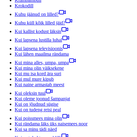
Krambambuli
Krokodill
Kuhu jäänud on lilled?
Kuhu küll kõik lilled jäid?
Kui kallist kodust läksin
Kui lapsena lustilla luhal
Kui lapsena televisioonis
Kui lähen maailma rändama
Kui mina alles, umpa, umpa
Kui mina olin väiksekene
Kui mu isa kord ära suri
Kui mul mure kipub
Kui naine armastab meest
Kui oleksin tuul
Kui oleme joonud šampanjat
Kui on jõudnud sügise
Kui on tudeng reisi peal
Kui poissmees mina olin
Kui rändama läks üks naisemees noor
Kui sa minu tädi näed