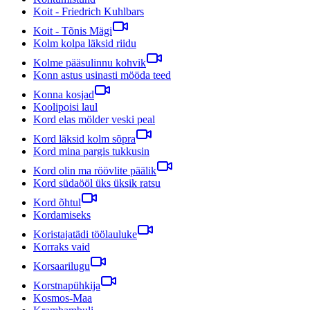
Koit - Friedrich Kuhlbars
Koit - Tõnis Mägi
Kolm kolpa läksid riidu
Kolme pääsulinnu kohvik
Konn astus usinasti mööda teed
Konna kosjad
Koolipoisi laul
Kord elas mölder veski peal
Kord läksid kolm sõpra
Kord mina pargis tukkusin
Kord olin ma röövlite päälik
Kord südaööl üks üksik ratsu
Kord õhtul
Kordamiseks
Koristajatädi töölauluke
Korraks vaid
Korsaarilugu
Korstnapühkija
Kosmos-Maa