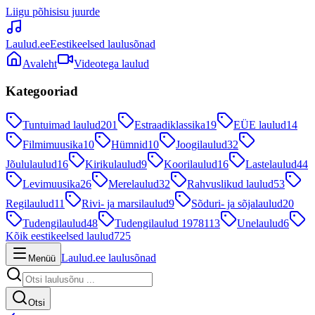
Liigu põhisisu juurde
Laulud.ee
Eestikeelsed laulusõnad
Avaleht
Videotega laulud
Kategooriad
Tuntuimad laulud
201
Estraadiklassika
19
EÜE laulud
14
Filmimuusika
10
Hümnid
10
Joogilaulud
32
Jõululaulud
16
Kirikulaulud
9
Koorilaulud
16
Lastelaulud
44
Levimuusika
26
Merelaulud
32
Rahvuslikud laulud
53
Regilaulud
11
Rivi- ja marsilaulud
9
Sõduri- ja sõjalaulud
20
Tudengilaulud
48
Tudengilaulud 1978
113
Unelaulud
6
Kõik eestikeelsed laulud
725
Laulud.ee laulusõnad
Menüü
Otsi