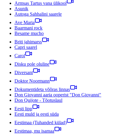
Armsas Tartus vana ülikool
Asunik
Autoga Sahhalini saarele
Ave Maria
Baarmani rock
Besame mucho
Briti jahimarss
Capri saarel
Carol
Disku pole oluline
Diversant
Doktor Noormann
Dokumentideta võõras linnas
Don Giovanni aaria ooperist "Don Giovanni"
Don Quijote - Tõotuslaul
Eesti lipp
Eesti muld ja eesti süda
Eestimaa (Tuhanded külad)
Eestimaa, mu isamaa