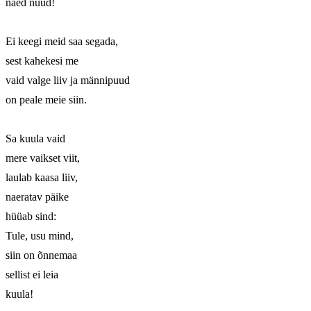
näed nüüd!

Ei keegi meid saa segada,

sest kahekesi me

vaid valge liiv ja männipuud

on peale meie siin.

Sa kuula vaid

mere vaikset viit,

laulab kaasa liiv,

naeratav päike

hüüab sind:

Tule, usu mind,

siin on õnnemaa

sellist ei leia

kuula!
