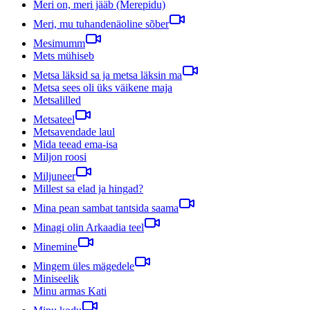
Meri on, meri jääb (Merepidu)
Meri, mu tuhandenäoline sõber
Mesimumm
Mets mühiseb
Metsa läksid sa ja metsa läksin ma
Metsa sees oli üks väikene maja
Metsalilled
Metsateel
Metsavendade laul
Mida teead ema-isa
Miljon roosi
Miljuneer
Millest sa elad ja hingad?
Mina pean sambat tantsida saama
Minagi olin Arkaadia teel
Minemine
Mingem üles mägedele
Miniseelik
Minu armas Kati