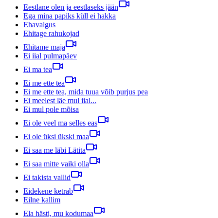
Eestlane olen ja eestlaseks jään
Ega mina papiks küll ei hakka
Ehavalgus
Ehitage rahukojad
Ehitame maja
Ei iial pulmapäev
Ei ma tea
Ei me ette tea
Ei me ette tea, mida tuua võib purjus pea
Ei meelest läe mul iial...
Ei mul pole mõisa
Ei ole veel ma selles eas
Ei ole üksi ükski maa
Ei saa me läbi Lätita
Ei saa mitte vaiki olla
Ei takista vallid
Eidekene ketrab
Eilne kallim
Ela hästi, mu kodumaa