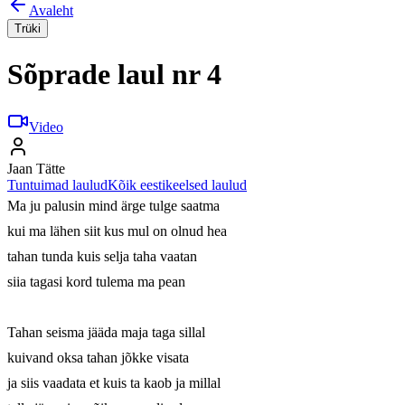
Avaleht
Trüki
Sõprade laul nr 4
Video
Jaan Tätte
Tuntuimad laulud
Kõik eestikeelsed laulud
Ma ju palusin mind ärge tulge saatma

kui ma lähen siit kus mul on olnud hea

tahan tunda kuis selja taha vaatan

siia tagasi kord tulema ma pean

Tahan seisma jääda maja taga sillal

kuivand oksa tahan jõkke visata

ja siis vaadata et kuis ta kaob ja millal
