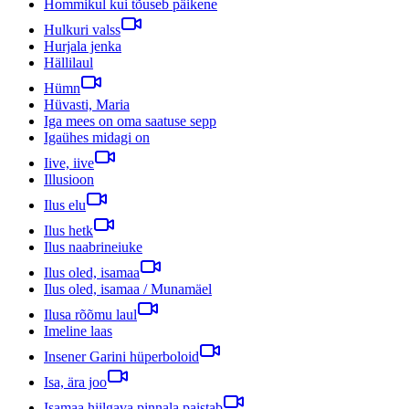
Hommikul kui tõuseb päikene
Hulkuri valss
Hurjala jenka
Hällilaul
Hümn
Hüvasti, Maria
Iga mees on oma saatuse sepp
Igaühes midagi on
Iive, iive
Illusioon
Ilus elu
Ilus hetk
Ilus naabrineiuke
Ilus oled, isamaa
Ilus oled, isamaa / Munamäel
Ilusa rõõmu laul
Imeline laas
Insener Garini hüperboloid
Isa, ära joo
Isamaa hiilgava pinnala paistab