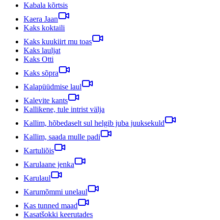
Kabala kõrtsis
Kaera Jaan
Kaks koktaili
Kaks kuukiirt mu toas
Kaks lauljat
Kaks Otti
Kaks sõpra
Kalapüüdmise laul
Kalevite kants
Kallikene, tule intrist välja
Kallim, hõbedaselt sul helgib juba juuksekuld
Kallim, saada mulle padi
Kartuliõis
Karulaane jenka
Karulaul
Karumõmmi unelaul
Kas tunned maad
Kasatšokki keerutades