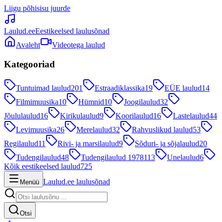
Liigu põhisisu juurde
Laulud.ee
Eestikeelsed laulusõnad
Avaleht
Videotega laulud
Kategooriad
Tuntuimad laulud
201
Estraadiklassika
19
EÜE laulud
14
Filmimuusika
10
Hümnid
10
Joogilaulud
32
Jõululaulud
16
Kirikulaulud
9
Koorilaulud
16
Lastelaulud
44
Levimuusika
26
Merelaulud
32
Rahvuslikud laulud
53
Regilaulud
11
Rivi- ja marsilaulud
9
Sõduri- ja sõjalaulud
20
Tudengilaulud
48
Tudengilaulud 1978
113
Unelaulud
6
Kõik eestikeelsed laulud
725
Laulud.ee laulusõnad
Menüü
Otsi