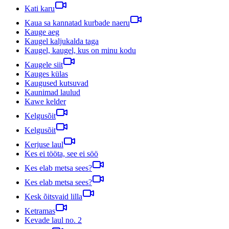
Kati karu
Kaua sa kannatad kurbade naeru
Kauge aeg
Kaugel kaljukalda taga
Kaugel, kaugel, kus on minu kodu
Kaugele siit
Kauges külas
Kaugused kutsuvad
Kaunimad laulud
Kawe kelder
Kelgusõit
Kelgusõit
Kerjuse laul
Kes ei tööta, see ei söö
Kes elab metsa sees?
Kes elab metsa sees?
Kesk õitsvaid lilla
Ketramas
Kevade laul no. 2