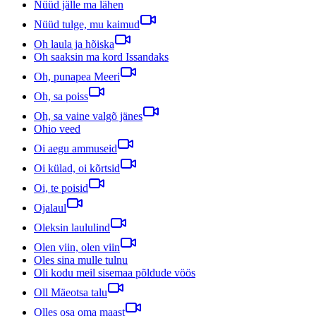
Nüüd jälle ma lähen
Nüüd tulge, mu kaimud
Oh laula ja hõiska
Oh saaksin ma kord Issandaks
Oh, punapea Meeri
Oh, sa poiss
Oh, sa vaine valgõ jänes
Ohio veed
Oi aegu ammuseid
Oi külad, oi kõrtsid
Oi, te poisid
Ojalaul
Oleksin laululind
Olen viin, olen viin
Oles sina mulle tulnu
Oli kodu meil sisemaa põldude vöös
Oll Mäeotsa talu
Olles osa oma maast