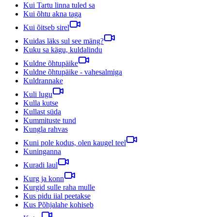
Kui Tartu linna tuled sa
Kui õhtu akna taga
Kui õitseb sirel
Kuidas läks sul see mäng?
Kuku sa kägu, kuldalindu
Kuldne õhtupäike
Kuldne õhtupäike - vahesalmiga
Kuldrannake
Kuli lugu
Kulla kutse
Kullast süda
Kummituste tund
Kungla rahvas
Kuni pole kodus, olen kaugel teel
Kuninganna
Kuradi laul
Kurg ja konn
Kurgid sulle raha mulle
Kus pidu iial peetakse
Kus Põhjalahe kohiseb