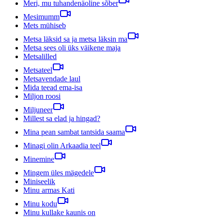
Meri, mu tuhandenäoline sõber
Mesimumm
Mets mühiseb
Metsa läksid sa ja metsa läksin ma
Metsa sees oli üks väikene maja
Metsalilled
Metsateel
Metsavendade laul
Mida teead ema-isa
Miljon roosi
Miljuneer
Millest sa elad ja hingad?
Mina pean sambat tantsida saama
Minagi olin Arkaadia teel
Minemine
Mingem üles mägedele
Miniseelik
Minu armas Kati
Minu kodu
Minu kullake kaunis on