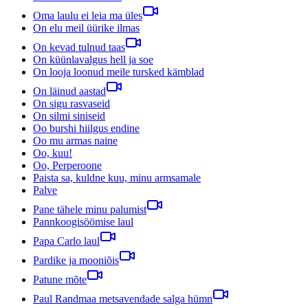
Oma laulu ei leia ma üles
On elu meil üürike ilmas
On kevad tulnud taas
On küünlavalgus hell ja soe
On looja loonud meile tursked kämblad
On läinud aastad
On sigu rasvaseid
On silmi siniseid
Oo burshi hiilgus endine
Oo mu armas naine
Oo, kuu!
Oo, Perperoone
Paista sa, kuldne kuu, minu armsamale
Palve
Pane tähele minu palumist
Pannkoogisöömise laul
Papa Carlo laul
Pardike ja mooniõis
Patune mõte
Paul Randmaa metsavendade salga hümn