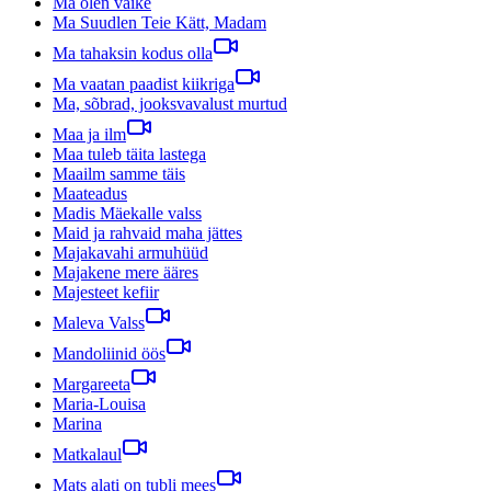
Ma olen väike
Ma Suudlen Teie Kätt, Madam
Ma tahaksin kodus olla
Ma vaatan paadist kiikriga
Ma, sõbrad, jooksvavalust murtud
Maa ja ilm
Maa tuleb täita lastega
Maailm samme täis
Maateadus
Madis Mäekalle valss
Maid ja rahvaid maha jättes
Majakavahi armuhüüd
Majakene mere ääres
Majesteet kefiir
Maleva Valss
Mandoliinid öös
Margareeta
Maria-Louisa
Marina
Matkalaul
Mats alati on tubli mees