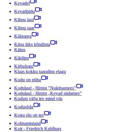
Kevadel
Kevadpidu
Kihnu laul
Kihnu saar
Kiilaspea
Kiisu läks kõndima
Kiitus
Kikilips
Kirbulugu
Klaas kokku taaralinn elagu
Kodu on püha
Kodulaul - filmist "Nukitsamees"
Kodulaul - filmist „Kevad südames”
Kodust välja tee mind viis
Kodusõda
Kogu elu on tee
Kohtumistund
Koit - Friedrich Kuhlbars