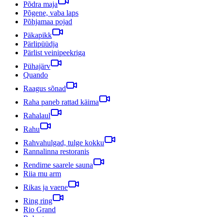
Põdra maja
Põgene, vaba laps
Põhjamaa pojad
Päkapikk
Pärlipüüdja
Pärlist veinipeekriga
Pühajärv
Quando
Raagus sõnad
Raha paneb rattad käima
Rahalaul
Rahu
Rahvahulgad, tulge kokku
Rannalinna restoranis
Rendime saarele sauna
Riia mu arm
Rikas ja vaene
Ring ring
Rio Grand