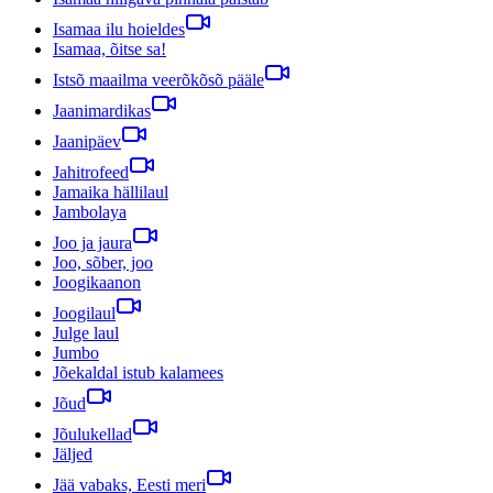
Isamaa ilu hoieldes
Isamaa, õitse sa!
Istsõ maailma veerõkõsõ pääle
Jaanimardikas
Jaanipäev
Jahitrofeed
Jamaika hällilaul
Jambolaya
Joo ja jaura
Joo, sõber, joo
Joogikaanon
Joogilaul
Julge laul
Jumbo
Jõekaldal istub kalamees
Jõud
Jõulukellad
Jäljed
Jää vabaks, Eesti meri