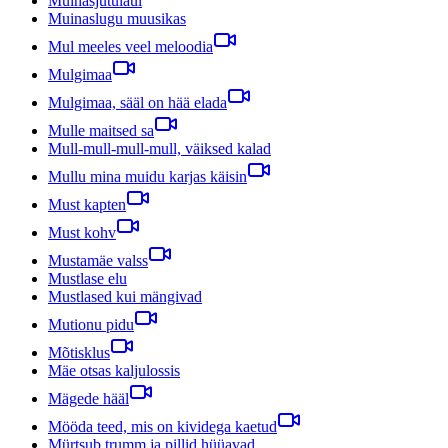
Muinasjutulaul
Muinaslugu muusikas
Mul meeles veel meloodia
Mulgimaa
Mulgimaa, sääl on hää elada
Mulle maitsed sa
Mull-mull-mull-mull, väiksed kalad
Mullu mina muidu karjas käisin
Must kapten
Must kohv
Mustamäe valss
Mustlase elu
Mustlased kui mängivad
Mutionu pidu
Mõtisklus
Mäe otsas kaljulossis
Mägede hääl
Mööda teed, mis on kividega kaetud
Mürtsub trumm ja pillid hüüavad