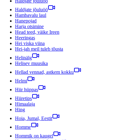
Haldjate jõuluöö
Haldjate jõuluöö
Hambavalu laul
Hanepojad
Harja otsimine
Head teed, väike Ireen
Heeringas
Hei viska viina
Hei-jah meil tuleb tõusta
Helinälg
Helisev muusika
Hellad vennad, astkem kokku
Helmi
Hiir hüppas
Hiiretips
Himaalaja
Hing
Hoia, Jumal, Eestit
Homme
Hommik on kaugel