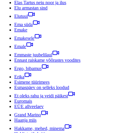
Elas Tartus neiu noor ja ilus
Elu armastan sind
Elutuul
Ema süda
Emake
Emakesele
Emale
Emmaste juubelilaul
Ennast raiskame võõrastes voodites
Ergo, bibamus
Erika
Esimene tüürimees
Esmaspäev on selleks loodud
Et oleks rahu ja veidi päikest
Euromais
EÜE allveelaev
Grand Marino
Haanja miis
Hakkame, mehed, minema