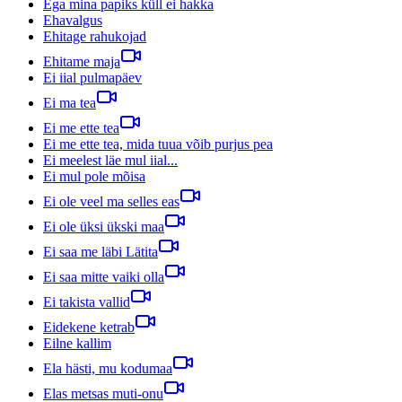
Ega mina papiks küll ei hakka
Ehavalgus
Ehitage rahukojad
Ehitame maja
Ei iial pulmapäev
Ei ma tea
Ei me ette tea
Ei me ette tea, mida tuua võib purjus pea
Ei meelest läe mul iial...
Ei mul pole mõisa
Ei ole veel ma selles eas
Ei ole üksi ükski maa
Ei saa me läbi Lätita
Ei saa mitte vaiki olla
Ei takista vallid
Eidekene ketrab
Eilne kallim
Ela hästi, mu kodumaa
Elas metsas muti-onu