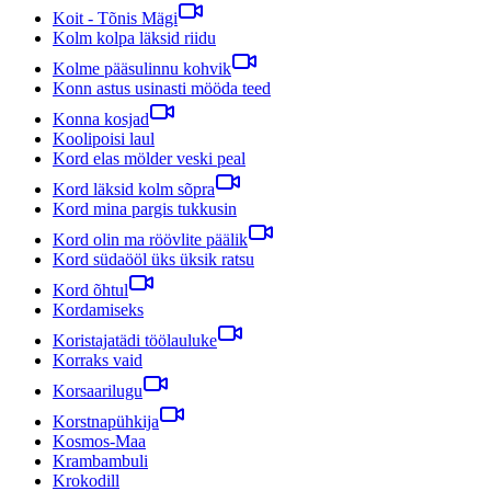
Koit - Tõnis Mägi
Kolm kolpa läksid riidu
Kolme pääsulinnu kohvik
Konn astus usinasti mööda teed
Konna kosjad
Koolipoisi laul
Kord elas mölder veski peal
Kord läksid kolm sõpra
Kord mina pargis tukkusin
Kord olin ma röövlite päälik
Kord südaööl üks üksik ratsu
Kord õhtul
Kordamiseks
Koristajatädi töölauluke
Korraks vaid
Korsaarilugu
Korstnapühkija
Kosmos-Maa
Krambambuli
Krokodill