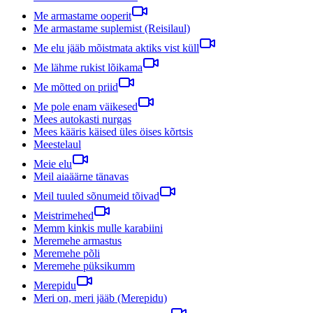
Me armastame ooperit
Me armastame suplemist (Reisilaul)
Me elu jääb mõistmata aktiks vist küll
Me lähme rukist lõikama
Me mõtted on priid
Me pole enam väikesed
Mees autokasti nurgas
Mees kääris käised üles öises kõrtsis
Meestelaul
Meie elu
Meil aiaäärne tänavas
Meil tuuled sõnumeid tõivad
Meistrimehed
Memm kinkis mulle karabiini
Meremehe armastus
Meremehe põli
Meremehe püksikumm
Merepidu
Meri on, meri jääb (Merepidu)