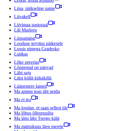
Lenda, lenda lepalind
Liisa, päikseline naine
Liivakell
Liivimaa pastoraal
Lili Marleen
Linnamäng
Looduse tervitus päikesele
Lossis nimega Gradesko
Lutikas
Lõke preerias
Lõppenud on päevad
Läbi saju
Lätsi küllä kükäkillä
Läänemere lained
Ma ammu tean üht neidu
Ma ei tea
Ma loodan, et saan sellest üle
Ma lõbus õllepruulija
Ma lätsi läbi Tsergo külä
Ma märtsikuus läen merele