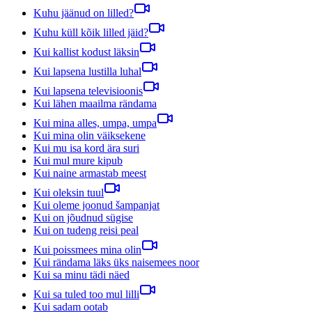
Kuhu jäänud on lilled?
Kuhu küll kõik lilled jäid?
Kui kallist kodust läksin
Kui lapsena lustilla luhal
Kui lapsena televisioonis
Kui lähen maailma rändama
Kui mina alles, umpa, umpa
Kui mina olin väiksekene
Kui mu isa kord ära suri
Kui mul mure kipub
Kui naine armastab meest
Kui oleksin tuul
Kui oleme joonud šampanjat
Kui on jõudnud sügise
Kui on tudeng reisi peal
Kui poissmees mina olin
Kui rändama läks üks naisemees noor
Kui sa minu tädi näed
Kui sa tuled too mul lilli
Kui sadam ootab