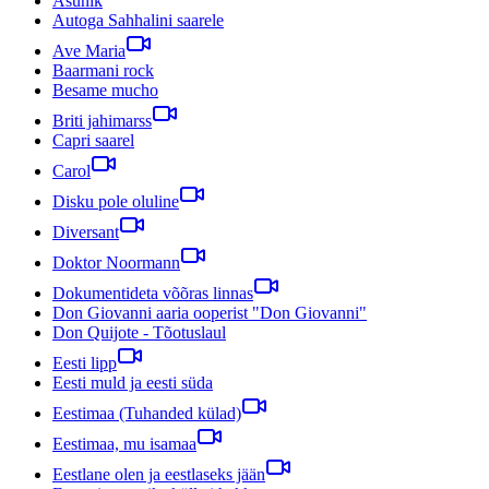
Asunik
Autoga Sahhalini saarele
Ave Maria
Baarmani rock
Besame mucho
Briti jahimarss
Capri saarel
Carol
Disku pole oluline
Diversant
Doktor Noormann
Dokumentideta võõras linnas
Don Giovanni aaria ooperist "Don Giovanni"
Don Quijote - Tõotuslaul
Eesti lipp
Eesti muld ja eesti süda
Eestimaa (Tuhanded külad)
Eestimaa, mu isamaa
Eestlane olen ja eestlaseks jään