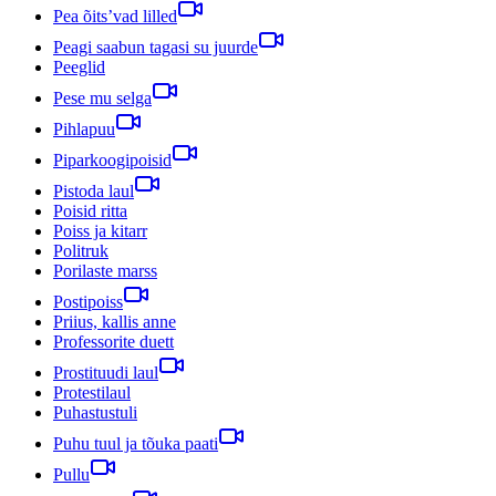
Pea õits’vad lilled
Peagi saabun tagasi su juurde
Peeglid
Pese mu selga
Pihlapuu
Piparkoogipoisid
Pistoda laul
Poisid ritta
Poiss ja kitarr
Politruk
Porilaste marss
Postipoiss
Priius, kallis anne
Professorite duett
Prostituudi laul
Protestilaul
Puhastustuli
Puhu tuul ja tõuka paati
Pullu