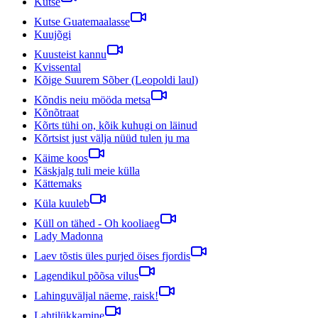
Kutse
Kutse Guatemaalasse
Kuujõgi
Kuusteist kannu
Kvissental
Kõige Suurem Sõber (Leopoldi laul)
Kõndis neiu mööda metsa
Kõnõtraat
Kõrts tühi on, kõik kuhugi on läinud
Kõrtsist just välja nüüd tulen ju ma
Käime koos
Käskjalg tuli meie külla
Kättemaks
Küla kuuleb
Küll on tähed - Oh kooliaeg
Lady Madonna
Laev tõstis üles purjed öises fjordis
Lagendikul põõsa vilus
Lahinguväljal näeme, raisk!
Lahtilükkamine