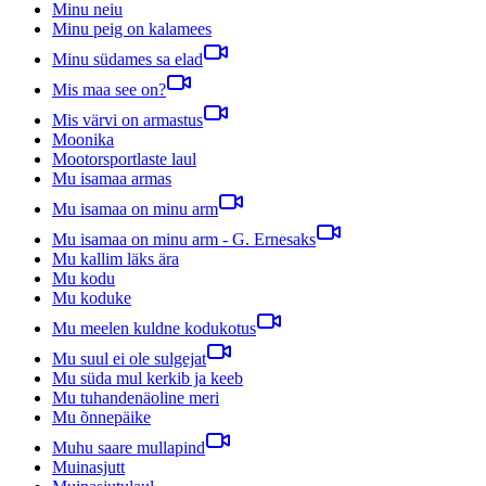
Minu neiu
Minu peig on kalamees
Minu südames sa elad
Mis maa see on?
Mis värvi on armastus
Moonika
Mootorsportlaste laul
Mu isamaa armas
Mu isamaa on minu arm
Mu isamaa on minu arm - G. Ernesaks
Mu kallim läks ära
Mu kodu
Mu koduke
Mu meelen kuldne kodukotus
Mu suul ei ole sulgejat
Mu süda mul kerkib ja keeb
Mu tuhandenäoline meri
Mu õnnepäike
Muhu saare mullapind
Muinasjutt