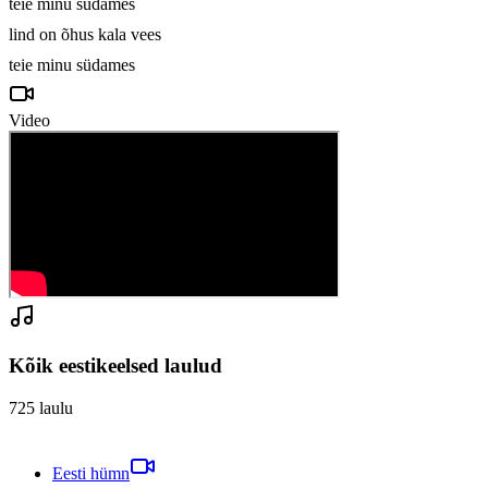
teie minu südames

lind on õhus kala vees

teie minu südames
Video
Kõik eestikeelsed laulud
725
laulu
Eesti hümn