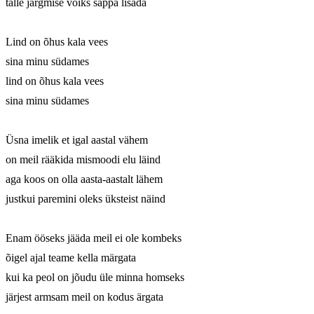
talle järgmise võiks sappa lisada

Lind on õhus kala vees

sina minu südames

lind on õhus kala vees

sina minu südames

Üsna imelik et igal aastal vähem

on meil rääkida mismoodi elu läind

aga koos on olla aasta-aastalt lähem

justkui paremini oleks üksteist näind

Enam ööseks jääda meil ei ole kombeks

õigel ajal teame kella märgata

kui ka peol on jõudu üle minna homseks

järjest armsam meil on kodus ärgata
