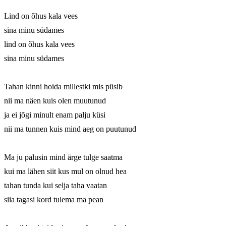
Lind on õhus kala vees

sina minu südames

lind on õhus kala vees

sina minu südames

Tahan kinni hoida millestki mis püsib

nii ma näen kuis olen muutunud

ja ei jõgi minult enam palju küsi

nii ma tunnen kuis mind aeg on puutunud

Ma ju palusin mind ärge tulge saatma

kui ma lähen siit kus mul on olnud hea

tahan tunda kui selja taha vaatan

siia tagasi kord tulema ma pean
