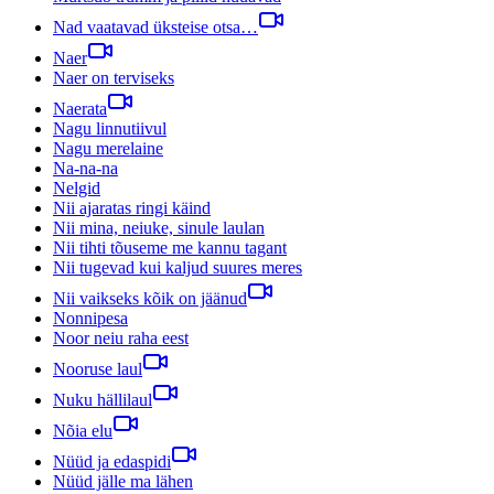
Nad vaatavad üksteise otsa…
Naer
Naer on terviseks
Naerata
Nagu linnutiivul
Nagu merelaine
Na-na-na
Nelgid
Nii ajaratas ringi käind
Nii mina, neiuke, sinule laulan
Nii tihti tõuseme me kannu tagant
Nii tugevad kui kaljud suures meres
Nii vaikseks kõik on jäänud
Nonnipesa
Noor neiu raha eest
Nooruse laul
Nuku hällilaul
Nõia elu
Nüüd ja edaspidi
Nüüd jälle ma lähen