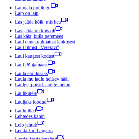
Laimjala pullilugu
Laip on laip
Las jääda kõik, mis hea
Las jääda nii kuis oli
Las käia, kulla peremees
Laul ennekuulmatust lahkusest
Laul filmist "Verekivi"
Laul kaugest kodust
Laul Põhjamaast
Laula elu ilusaks
Laula mu laulu helisev hääl
Laulge, poisid, laulge, peiud
Laulikutele
Lauljaks loodud
Laululilled
Lehtedes kahin
Leib jahtub
Lenda Juri Gagarin