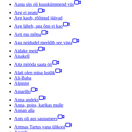
Aasta siis oli kuuskümmend viis
Aeg ei peatu
Aeg kaob, rõõmud jäävad
Aeg läheb, aga õnn ei kao
Aeti mu mõtsa
Aga neidudel meeldib see väga
Aidake meid
Aisakell
Aita mööda saata öö
Alati olen mina lustlik
Ali-Baba
Alpinist
Amarillo
Anna andeks
Anna, poiss, karikas mulle
Annan alla
Ants oli aus saunamees
Armsas Tartus vana ülikool