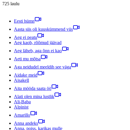
725
laulu
Eesti hümn
Aasta siis oli kuuskümmend viis
Aeg ei peatu
Aeg kaob, rõõmud jäävad
Aeg läheb, aga õnn ei kao
Aeti mu mõtsa
Aga neidudel meeldib see väga
Aidake meid
Aisakell
Aita mööda saata öö
Alati olen mina lustlik
Ali-Baba
Alpinist
Amarillo
Anna andeks
Anna, poiss, karikas mulle