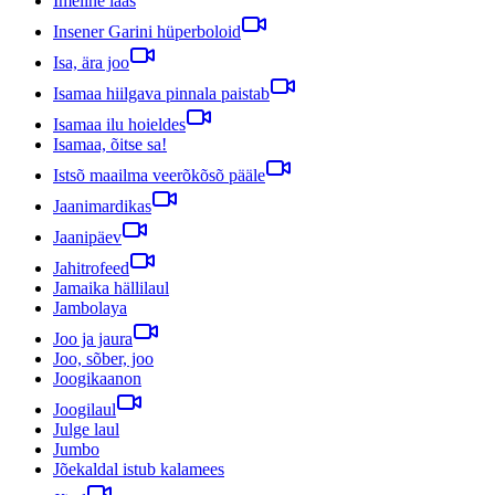
Imeline laas
Insener Garini hüperboloid
Isa, ära joo
Isamaa hiilgava pinnala paistab
Isamaa ilu hoieldes
Isamaa, õitse sa!
Istsõ maailma veerõkõsõ pääle
Jaanimardikas
Jaanipäev
Jahitrofeed
Jamaika hällilaul
Jambolaya
Joo ja jaura
Joo, sõber, joo
Joogikaanon
Joogilaul
Julge laul
Jumbo
Jõekaldal istub kalamees