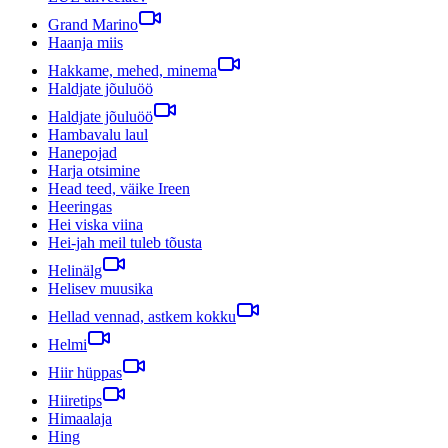
Grand Marino
Haanja miis
Hakkame, mehed, minema
Haldjate jõuluöö
Haldjate jõuluöö
Hambavalu laul
Hanepojad
Harja otsimine
Head teed, väike Ireen
Heeringas
Hei viska viina
Hei-jah meil tuleb tõusta
Helinälg
Helisev muusika
Hellad vennad, astkem kokku
Helmi
Hiir hüppas
Hiiretips
Himaalaja
Hing