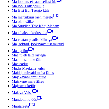
Ma loodan, et saan sellest üle
Ma lõbus õllepruulija
Ma lätsi läbi Tsergo külä
Ma märtsikuus läen merele
Ma olen väike
Ma Suudlen Teie Kätt, Madam
Ma tahaksin kodus olla
Ma vaatan paadist kiikriga
Ma, sõbrad, jooksvavalust murtud
Maa ja ilm
Maa tuleb täita lastega
Maailm samme täis
Maateadus
Madis Mäekalle valss
Maid ja rahvaid maha jättes
Majakavahi armuhüüd
Majakene mere ääres
Majesteet kefiir
Maleva Valss
Mandoliinid öös
Margareeta