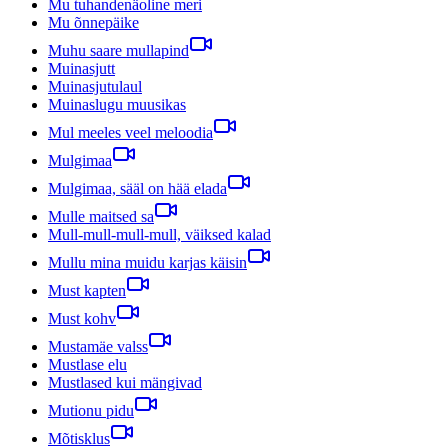
Mu tuhandenäoline meri
Mu õnnepäike
Muhu saare mullapind
Muinasjutt
Muinasjutulaul
Muinaslugu muusikas
Mul meeles veel meloodia
Mulgimaa
Mulgimaa, sääl on hää elada
Mulle maitsed sa
Mull-mull-mull-mull, väiksed kalad
Mullu mina muidu karjas käisin
Must kapten
Must kohv
Mustamäe valss
Mustlase elu
Mustlased kui mängivad
Mutionu pidu
Mõtisklus