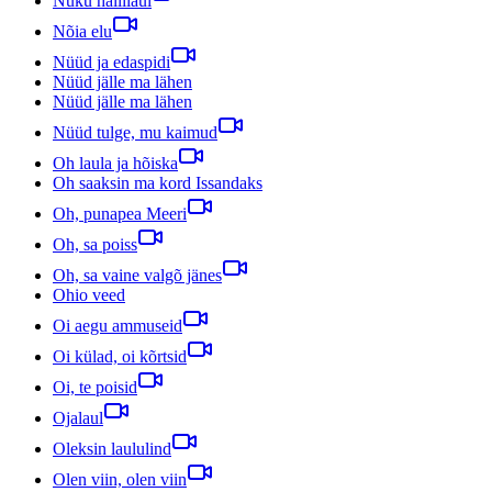
Nuku hällilaul
Nõia elu
Nüüd ja edaspidi
Nüüd jälle ma lähen
Nüüd jälle ma lähen
Nüüd tulge, mu kaimud
Oh laula ja hõiska
Oh saaksin ma kord Issandaks
Oh, punapea Meeri
Oh, sa poiss
Oh, sa vaine valgõ jänes
Ohio veed
Oi aegu ammuseid
Oi külad, oi kõrtsid
Oi, te poisid
Ojalaul
Oleksin laululind
Olen viin, olen viin