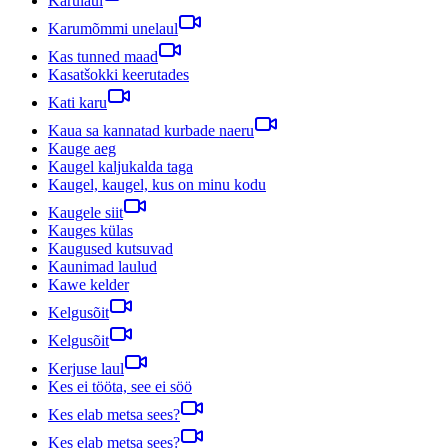
Karulaul
Karumõmmi unelaul
Kas tunned maad
Kasatšokki keerutades
Kati karu
Kaua sa kannatad kurbade naeru
Kauge aeg
Kaugel kaljukalda taga
Kaugel, kaugel, kus on minu kodu
Kaugele siit
Kauges külas
Kaugused kutsuvad
Kaunimad laulud
Kawe kelder
Kelgusõit
Kelgusõit
Kerjuse laul
Kes ei tööta, see ei söö
Kes elab metsa sees?
Kes elab metsa sees?