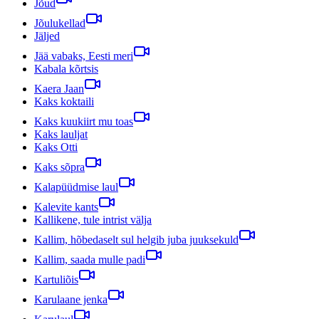
Jõud
Jõulukellad
Jäljed
Jää vabaks, Eesti meri
Kabala kõrtsis
Kaera Jaan
Kaks koktaili
Kaks kuukiirt mu toas
Kaks lauljat
Kaks Otti
Kaks sõpra
Kalapüüdmise laul
Kalevite kants
Kallikene, tule intrist välja
Kallim, hõbedaselt sul helgib juba juuksekuld
Kallim, saada mulle padi
Kartuliõis
Karulaane jenka