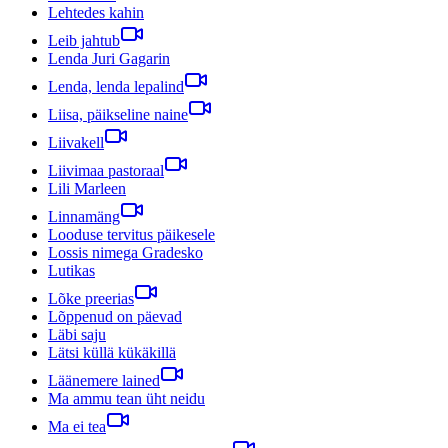
Lehtedes kahin
Leib jahtub
Lenda Juri Gagarin
Lenda, lenda lepalind
Liisa, päikseline naine
Liivakell
Liivimaa pastoraal
Lili Marleen
Linnamäng
Looduse tervitus päikesele
Lossis nimega Gradesko
Lutikas
Lõke preerias
Lõppenud on päevad
Läbi saju
Lätsi küllä kükäkillä
Läänemere lained
Ma ammu tean üht neidu
Ma ei tea