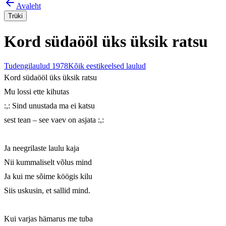
Avaleht
Trüki
Kord südaööl üks üksik ratsu
Tudengilaulud 1978
Kõik eestikeelsed laulud
Kord südaööl üks üksik ratsu

Mu lossi ette kihutas

:,: Sind unustada ma ei katsu

sest tean – see vaev on asjata :,:

Ja neegrilaste laulu kaja

Nii kummaliselt võlus mind

Ja kui me sõime köögis kilu

Siis uskusin, et sallid mind.

Kui varjas hämarus me tuba
