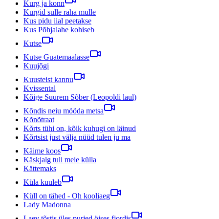
Kurg ja konn
Kurgid sulle raha mulle
Kus pidu iial peetakse
Kus Põhjalahe kohiseb
Kutse
Kutse Guatemaalasse
Kuujõgi
Kuusteist kannu
Kvissental
Kõige Suurem Sõber (Leopoldi laul)
Kõndis neiu mööda metsa
Kõnõtraat
Kõrts tühi on, kõik kuhugi on läinud
Kõrtsist just välja nüüd tulen ju ma
Käime koos
Käskjalg tuli meie külla
Kättemaks
Küla kuuleb
Küll on tähed - Oh kooliaeg
Lady Madonna
Laev tõstis üles purjed öises fjordis