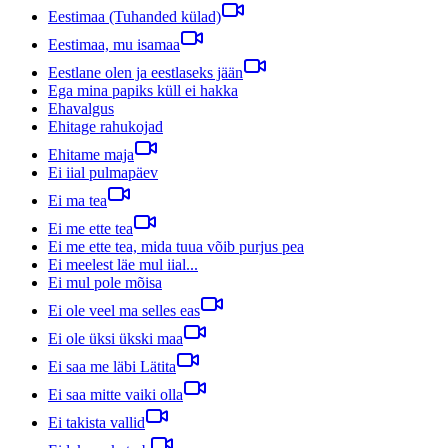
Eestimaa (Tuhanded külad)
Eestimaa, mu isamaa
Eestlane olen ja eestlaseks jään
Ega mina papiks küll ei hakka
Ehavalgus
Ehitage rahukojad
Ehitame maja
Ei iial pulmapäev
Ei ma tea
Ei me ette tea
Ei me ette tea, mida tuua võib purjus pea
Ei meelest läe mul iial...
Ei mul pole mõisa
Ei ole veel ma selles eas
Ei ole üksi ükski maa
Ei saa me läbi Lätita
Ei saa mitte vaiki olla
Ei takista vallid