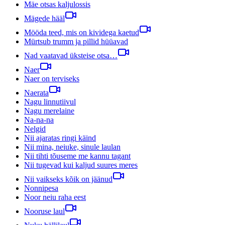
Mäe otsas kaljulossis
Mägede hääl
Mööda teed, mis on kividega kaetud
Mürtsub trumm ja pillid hüüavad
Nad vaatavad üksteise otsa…
Naer
Naer on terviseks
Naerata
Nagu linnutiivul
Nagu merelaine
Na-na-na
Nelgid
Nii ajaratas ringi käind
Nii mina, neiuke, sinule laulan
Nii tihti tõuseme me kannu tagant
Nii tugevad kui kaljud suures meres
Nii vaikseks kõik on jäänud
Nonnipesa
Noor neiu raha eest
Nooruse laul