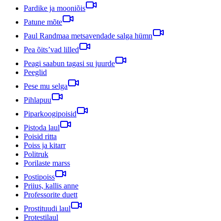
Pardike ja mooniõis
Patune mõte
Paul Randmaa metsavendade salga hümn
Pea õits’vad lilled
Peagi saabun tagasi su juurde
Peeglid
Pese mu selga
Pihlapuu
Piparkoogipoisid
Pistoda laul
Poisid ritta
Poiss ja kitarr
Politruk
Porilaste marss
Postipoiss
Priius, kallis anne
Professorite duett
Prostituudi laul
Protestilaul