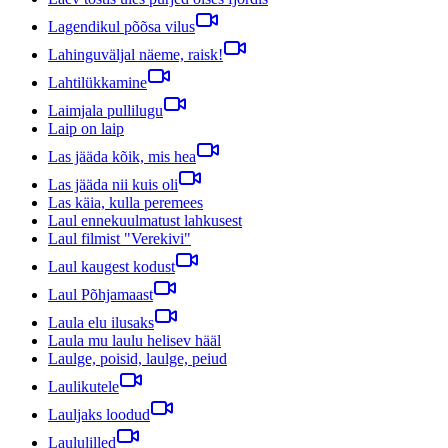
Lagendikul põõsa vilus
Lahinguväljal näeme, raisk!
Lahtilükkamine
Laimjala pullilugu
Laip on laip
Las jääda kõik, mis hea
Las jääda nii kuis oli
Las käia, kulla peremees
Laul ennekuulmatust lahkusest
Laul filmist "Verekivi"
Laul kaugest kodust
Laul Põhjamaast
Laula elu ilusaks
Laula mu laulu helisev hääl
Laulge, poisid, laulge, peiud
Laulikutele
Lauljaks loodud
Laululilled