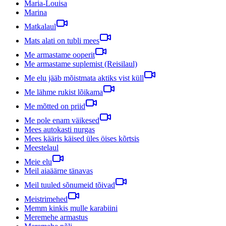
Maria-Louisa
Marina
Matkalaul
Mats alati on tubli mees
Me armastame ooperit
Me armastame suplemist (Reisilaul)
Me elu jääb mõistmata aktiks vist küll
Me lähme rukist lõikama
Me mõtted on priid
Me pole enam väikesed
Mees autokasti nurgas
Mees kääris käised üles öises kõrtsis
Meestelaul
Meie elu
Meil aiaäärne tänavas
Meil tuuled sõnumeid tõivad
Meistrimehed
Memm kinkis mulle karabiini
Meremehe armastus