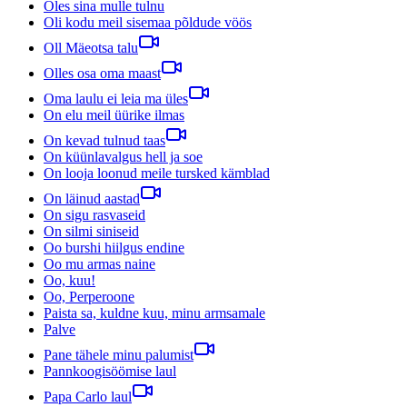
Oles sina mulle tulnu
Oli kodu meil sisemaa põldude vöös
Oll Mäeotsa talu
Olles osa oma maast
Oma laulu ei leia ma üles
On elu meil üürike ilmas
On kevad tulnud taas
On küünlavalgus hell ja soe
On looja loonud meile tursked kämblad
On läinud aastad
On sigu rasvaseid
On silmi siniseid
Oo burshi hiilgus endine
Oo mu armas naine
Oo, kuu!
Oo, Perperoone
Paista sa, kuldne kuu, minu armsamale
Palve
Pane tähele minu palumist
Pannkoogisöömise laul
Papa Carlo laul