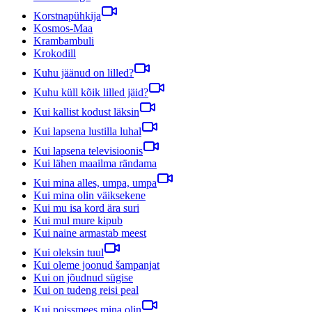
Korstnapühkija
Kosmos-Maa
Krambambuli
Krokodill
Kuhu jäänud on lilled?
Kuhu küll kõik lilled jäid?
Kui kallist kodust läksin
Kui lapsena lustilla luhal
Kui lapsena televisioonis
Kui lähen maailma rändama
Kui mina alles, umpa, umpa
Kui mina olin väiksekene
Kui mu isa kord ära suri
Kui mul mure kipub
Kui naine armastab meest
Kui oleksin tuul
Kui oleme joonud šampanjat
Kui on jõudnud sügise
Kui on tudeng reisi peal
Kui poissmees mina olin