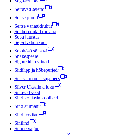
Segased lood
Seiravad seierid
Seitse pruuti
Seitse vanatüdrukut
Sel hommikul nii vara
Sepa jutustus
Sepa Kahurikuul
Setokõsõ sõitsivä
Shakespeare
Sigaretid ja viinad
Siidilipp ja hõbepurjed
Siis sai minust sõjamees
Silver Ükssilma lugu
Sinavad veed
Sind kohtasin kooliteel
Sind surmani
Sind tervitan
Sinilind
Sinine vagun