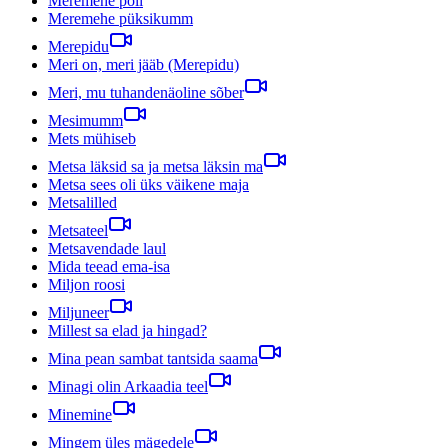
Meremehe põli
Meremehe püksikumm
Merepidu
Meri on, meri jääb (Merepidu)
Meri, mu tuhandenäoline sõber
Mesimumm
Mets mühiseb
Metsa läksid sa ja metsa läksin ma
Metsa sees oli üks väikene maja
Metsalilled
Metsateel
Metsavendade laul
Mida teead ema-isa
Miljon roosi
Miljuneer
Millest sa elad ja hingad?
Mina pean sambat tantsida saama
Minagi olin Arkaadia teel
Minemine
Mingem üles mägedele