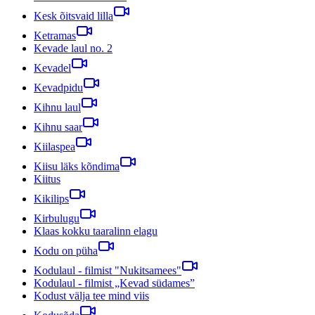
Kesk õitsvaid lilla
Ketramas
Kevade laul no. 2
Kevadel
Kevadpidu
Kihnu laul
Kihnu saar
Kiilaspea
Kiisu läks kõndima
Kiitus
Kikilips
Kirbulugu
Klaas kokku taaralinn elagu
Kodu on püha
Kodulaul - filmist "Nukitsamees"
Kodulaul - filmist „Kevad südames”
Kodust välja tee mind viis