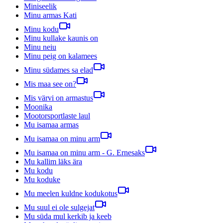
Miniseelik
Minu armas Kati
Minu kodu
Minu kullake kaunis on
Minu neiu
Minu peig on kalamees
Minu südames sa elad
Mis maa see on?
Mis värvi on armastus
Moonika
Mootorsportlaste laul
Mu isamaa armas
Mu isamaa on minu arm
Mu isamaa on minu arm - G. Ernesaks
Mu kallim läks ära
Mu kodu
Mu koduke
Mu meelen kuldne kodukotus
Mu suul ei ole sulgejat
Mu süda mul kerkib ja keeb