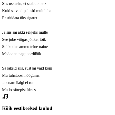
Siis uskusin, et saabub hetk

Kuid sa vaid palusid mult luba

Et süüdata üks sigaret.

Ja siis sai äkki selgeks mulle

See jube võigas jõhker tõik

Sul kodus ammu teine naine

Madonna nagu tordilõik.

Sa läksid siis, sust jäi vaid koni

Mu tuhatoosi hõõguma

Ja enam iialgi ei roni

Mu lossitrepist üles sa.
Kõik eestikeelsed laulud