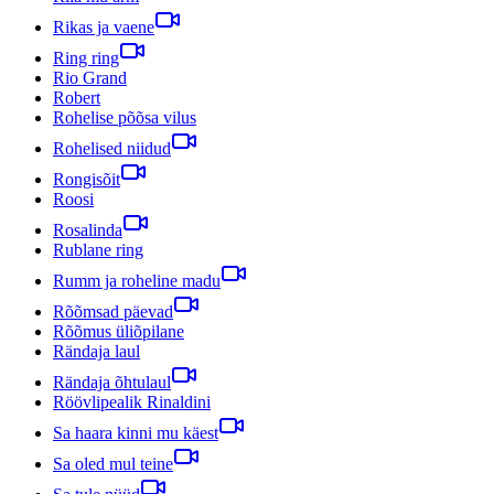
Rikas ja vaene
Ring ring
Rio Grand
Robert
Rohelise põõsa vilus
Rohelised niidud
Rongisõit
Roosi
Rosalinda
Rublane ring
Rumm ja roheline madu
Rõõmsad päevad
Rõõmus üliõpilane
Rändaja laul
Rändaja õhtulaul
Röövlipealik Rinaldini
Sa haara kinni mu käest
Sa oled mul teine