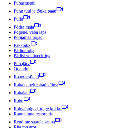
Puhastustuli
Puhu tuul ja tõuka paati
Pullu
Põdra maja
Põgene, vaba laps
Põhjamaa pojad
Päkapikk
Pärlipüüdja
Pärlist veinipeekriga
Pühajärv
Quando
Raagus sõnad
Raha paneb rattad käima
Rahalaul
Rahu
Rahvahulgad, tulge kokku
Rannalinna restoranis
Rendime saarele sauna
Riia mu arm