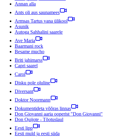
Annan alla
Ants oli aus saunamees
Armsas Tartus vana ülikool
Asunik
Autoga Sahhalini saarele
Ave Maria
Baarmani rock
Besame mucho
Briti jahimarss
Capri saarel
Carol
Disku pole oluline
Diversant
Doktor Noormann
Dokumentideta võõras linnas
Don Giovanni aaria ooperist "Don Giovanni"
Don Quijote - Tõotuslaul
Eesti lipp
Eesti muld ja eesti süda