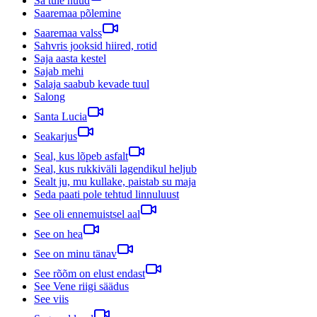
Sa tule nüüd
Saaremaa põlemine
Saaremaa valss
Sahvris jooksid hiired, rotid
Saja aasta kestel
Sajab mehi
Salaja saabub kevade tuul
Salong
Santa Lucia
Seakarjus
Seal, kus lõpeb asfalt
Seal, kus rukkiväli lagendikul heljub
Sealt ju, mu kullake, paistab su maja
Seda paati pole tehtud linnuluust
See oli ennemuistsel aal
See on hea
See on minu tänav
See rõõm on elust endast
See Vene riigi säädus
See viis