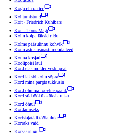
Kodusõda
Kogu elu on tee
Kohtumistund
Koit - Friedrich Kuhlbars
Koit - Tõnis Mägi
Kolm kolpa läksid riidu
Kolme pääsulinnu kohvik
Konn astus usinasti mööda teed
Konna kosjad
Koolipoisi laul
Kord elas mölder veski peal
Kord läksid kolm sõpra
Kord mina pargis tukkusin
Kord olin ma röövlite päälik
Kord südaööl üks üksik ratsu
Kord õhtul
Kordamiseks
Koristajatädi töölauluke
Korraks vaid
Korsaarilugu