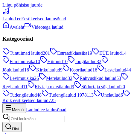
Liigu põhisisu juurde
Laulud.ee
Eestikeelsed laulusõnad
Avaleht
Videotega laulud
Kategooriad
Tuntuimad laulud
201
Estraadiklassika
19
EÜE laulud
14
Filmimuusika
10
Hümnid
10
Joogilaulud
32
Jõululaulud
16
Kirikulaulud
9
Koorilaulud
16
Lastelaulud
44
Levimuusika
26
Merelaulud
32
Rahvuslikud laulud
53
Regilaulud
11
Rivi- ja marsilaulud
9
Sõduri- ja sõjalaulud
20
Tudengilaulud
48
Tudengilaulud 1978
113
Unelaulud
6
Kõik eestikeelsed laulud
725
Laulud.ee laulusõnad
Menüü
Otsi