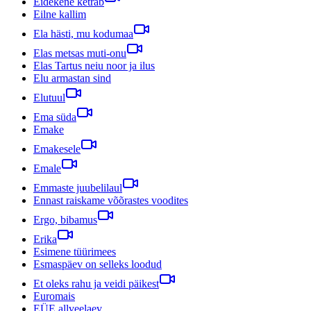
Eidekene ketrab
Eilne kallim
Ela hästi, mu kodumaa
Elas metsas muti-onu
Elas Tartus neiu noor ja ilus
Elu armastan sind
Elutuul
Ema süda
Emake
Emakesele
Emale
Emmaste juubelilaul
Ennast raiskame võõrastes voodites
Ergo, bibamus
Erika
Esimene tüürimees
Esmaspäev on selleks loodud
Et oleks rahu ja veidi päikest
Euromais
EÜE allveelaev