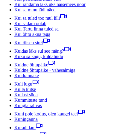
Kui rändama läks üks naisemees noor
Kui sa minu tädi näed
Kui sa tuled too mul lilli
Kui sadam ootab
Kui Tartu linna tuled sa
Kui õhtu akna taga
Kui õitseb sirel
Kuidas läks sul see mäng?
Kuku sa kägu, kuldalindu
Kuldne õhtupäike
Kuldne õhtupäike - vahesalmiga
Kuldrannake
Kuli lugu
Kulla kutse
Kullast süda
Kummituste tund
Kungla rahvas
Kuni pole kodus, olen kaugel teel
Kuninganna
Kuradi laul