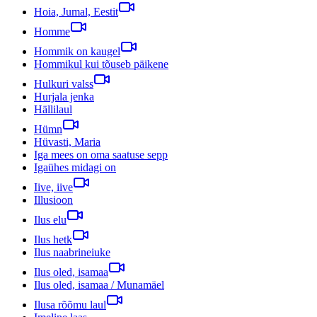
Hoia, Jumal, Eestit
Homme
Hommik on kaugel
Hommikul kui tõuseb päikene
Hulkuri valss
Hurjala jenka
Hällilaul
Hümn
Hüvasti, Maria
Iga mees on oma saatuse sepp
Igaühes midagi on
Iive, iive
Illusioon
Ilus elu
Ilus hetk
Ilus naabrineiuke
Ilus oled, isamaa
Ilus oled, isamaa / Munamäel
Ilusa rõõmu laul