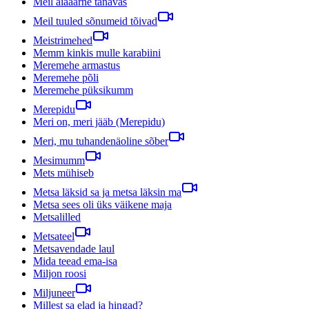
Meil aiaäärne tänavas
Meil tuuled sõnumeid tõivad
Meistrimehed
Memm kinkis mulle karabiini
Meremehe armastus
Meremehe põli
Meremehe püksikumm
Merepidu
Meri on, meri jääb (Merepidu)
Meri, mu tuhandenäoline sõber
Mesimumm
Mets mühiseb
Metsa läksid sa ja metsa läksin ma
Metsa sees oli üks väikene maja
Metsalilled
Metsateel
Metsavendade laul
Mida teead ema-isa
Miljon roosi
Miljuneer
Millest sa elad ja hingad?