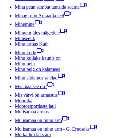
Mina pean sambat tantsida saama
Minagi olin Arkaadia teel
Minemine
Mingem üles mägedele
Miniseelik
Minu armas Kati
Minu kodu
Minu kullake kaunis on
Minu neiu
Minu peig on kalamees
Minu südames sa elad
Mis maa see on?
Mis värvi on armastus
Moonika
Mootorsportlaste laul
Mu isamaa armas
Mu isamaa on minu arm
Mu isamaa on minu arm - G. Ernesaks
Mu kallim läks ära