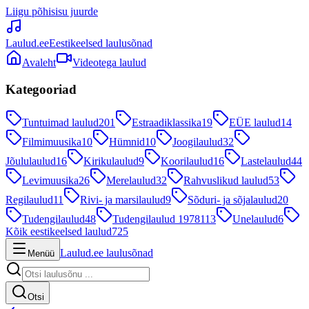
Liigu põhisisu juurde
Laulud.ee
Eestikeelsed laulusõnad
Avaleht
Videotega laulud
Kategooriad
Tuntuimad laulud
201
Estraadiklassika
19
EÜE laulud
14
Filmimuusika
10
Hümnid
10
Joogilaulud
32
Jõululaulud
16
Kirikulaulud
9
Koorilaulud
16
Lastelaulud
44
Levimuusika
26
Merelaulud
32
Rahvuslikud laulud
53
Regilaulud
11
Rivi- ja marsilaulud
9
Sõduri- ja sõjalaulud
20
Tudengilaulud
48
Tudengilaulud 1978
113
Unelaulud
6
Kõik eestikeelsed laulud
725
Laulud.ee laulusõnad
Menüü
Otsi