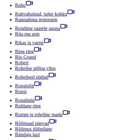
Rahu
Rahvahulgad, tulge kokku
Rannalinna restoranis
Rendime saarele sauna
Riia mu arm
Rikas ja vaene
Ring ring
Rio Grand
Robert
Rohelise põõsa vilus
Rohelised niidud
Rongisõit
Roosi
Rosalinda
Rublane ring
Rumm ja roheline madu
Rõõmsad päevad
Rõõmus üliõpilane
Rändaja laul