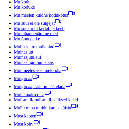
Mu kodu
Mu koduke
Mu meelen kuldne kodukotus
Mu suul ei ole sulgejat
Mu süda mul kerkib ja keeb
Mu tuhandenäoline meri
Mu õnnepäike
Muhu saare mullapind
Muinasjutt
Muinasjutulaul
Muinaslugu muusikas
Mul meeles veel meloodia
Mulgimaa
Mulgimaa, sääl on hää elada
Mulle maitsed sa
Mull-mull-mull-mull, väiksed kalad
Mullu mina muidu karjas käisin
Must kapten
Must kohv