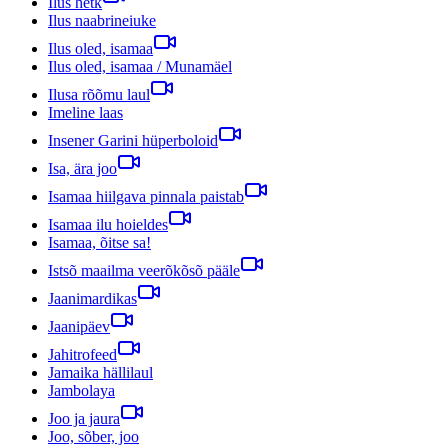
Ilus hetk
Ilus naabrineiuke
Ilus oled, isamaa
Ilus oled, isamaa / Munamäel
Ilusa rõõmu laul
Imeline laas
Insener Garini hüperboloid
Isa, ära joo
Isamaa hiilgava pinnala paistab
Isamaa ilu hoieldes
Isamaa, õitse sa!
Istsõ maailma veerõkõsõ pääle
Jaanimardikas
Jaanipäev
Jahitrofeed
Jamaika hällilaul
Jambolaya
Joo ja jaura
Joo, sõber, joo