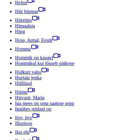
Helmi
Hiir hüppas
Hiiretips
Himaalaja
Hing
Hoia, Jumal, Eestit
Homme
Hommik on kaugel
Hommikul kui tõuseb päikene
Hulkuri valss
Hurjala jenka
Hällilaul
Hümn
Hüvasti, Maria
Iga mees on oma saatuse sepp
Igaühes midagi on
Iive, iive
Illusioon
Ilus elu