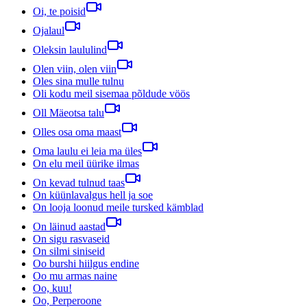
Oi, te poisid
Ojalaul
Oleksin laululind
Olen viin, olen viin
Oles sina mulle tulnu
Oli kodu meil sisemaa põldude vöös
Oll Mäeotsa talu
Olles osa oma maast
Oma laulu ei leia ma üles
On elu meil üürike ilmas
On kevad tulnud taas
On küünlavalgus hell ja soe
On looja loonud meile tursked kämblad
On läinud aastad
On sigu rasvaseid
On silmi siniseid
Oo burshi hiilgus endine
Oo mu armas naine
Oo, kuu!
Oo, Perperoone