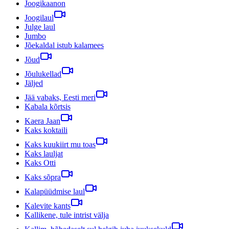
Joogikaanon
Joogilaul
Julge laul
Jumbo
Jõekaldal istub kalamees
Jõud
Jõulukellad
Jäljed
Jää vabaks, Eesti meri
Kabala kõrtsis
Kaera Jaan
Kaks koktaili
Kaks kuukiirt mu toas
Kaks lauljat
Kaks Otti
Kaks sõpra
Kalapüüdmise laul
Kalevite kants
Kallikene, tule intrist välja