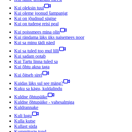
Kui oleksin tuul
Kui oleme joonud šampanjat
Kui on jõudnud sügise
Kui on tudeng reisi peal
Kui poissmees mina olin
Kui rändama läks üks naisemees noor
Kui sa minu tädi näed
Kui sa tuled too mul lilli
Kui sadam ootab
Kui Tartu linna tuled sa
Kui õhtu akna taga
Kui õitseb sirel
Kuidas läks sul see mäng?
Kuku sa kägu, kuldalindu
Kuldne õhtupäike
Kuldne õhtupäike - vahesalmiga
Kuldrannake
Kuli lugu
Kulla kutse
Kullast süda
Kummituste tund