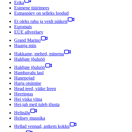
Erika
Esimene tüürimees
Esmaspäev on selleks loodud
Et oleks rahu ja veidi päikest
Euromais
EÜE allveelaev
Grand Marino
Haanja miis
Hakkame, mehed, minema
Haldjate jõuluöö
Haldjate jõuluöö
Hambavalu laul
Hanepojad
Harja otsimine
Head teed, väike Ireen
Heeringas
Hei viska viina
Hei-jah meil tuleb tõusta
Helinälg
Helisev muusika
Hellad vennad, astkem kokku