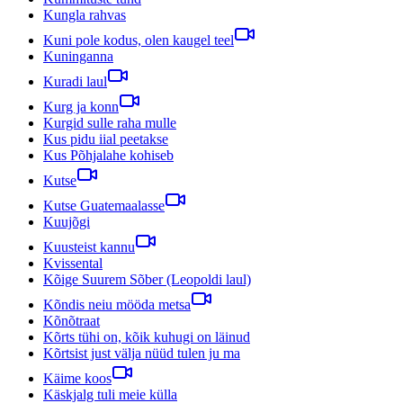
Kungla rahvas
Kuni pole kodus, olen kaugel teel
Kuninganna
Kuradi laul
Kurg ja konn
Kurgid sulle raha mulle
Kus pidu iial peetakse
Kus Põhjalahe kohiseb
Kutse
Kutse Guatemaalasse
Kuujõgi
Kuusteist kannu
Kvissental
Kõige Suurem Sõber (Leopoldi laul)
Kõndis neiu mööda metsa
Kõnõtraat
Kõrts tühi on, kõik kuhugi on läinud
Kõrtsist just välja nüüd tulen ju ma
Käime koos
Käskjalg tuli meie külla