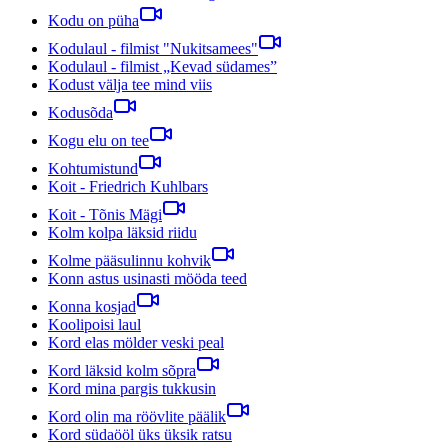
Kodu on püha
Kodulaul - filmist "Nukitsamees"
Kodulaul - filmist „Kevad südames”
Kodust välja tee mind viis
Kodusõda
Kogu elu on tee
Kohtumistund
Koit - Friedrich Kuhlbars
Koit - Tõnis Mägi
Kolm kolpa läksid riidu
Kolme pääsulinnu kohvik
Konn astus usinasti mööda teed
Konna kosjad
Koolipoisi laul
Kord elas mölder veski peal
Kord läksid kolm sõpra
Kord mina pargis tukkusin
Kord olin ma röövlite päälik
Kord südaööl üks üksik ratsu