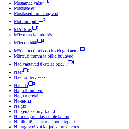
Mustamäe valss
Mustlase elu
Mustlased kui mängivad
Mutionu pidu
Mõtisklus
Mäe otsas kaljulossis
Mägede hääl
Mööda teed, mis on kividega kaetud
Mürtsub trumm ja pillid hüüavad
Nad vaatavad üksteise otsa…
Naer
Naer on terviseks
Naerata
Nagu linnutiivul
Nagu merelaine
Na-na-na
Nelgid
Nii ajaratas ringi käind
Nii mina, neiuke, sinule laulan
Nii tihti tõuseme me kannu tagant
Nii tugevad kui kaljud suures meres