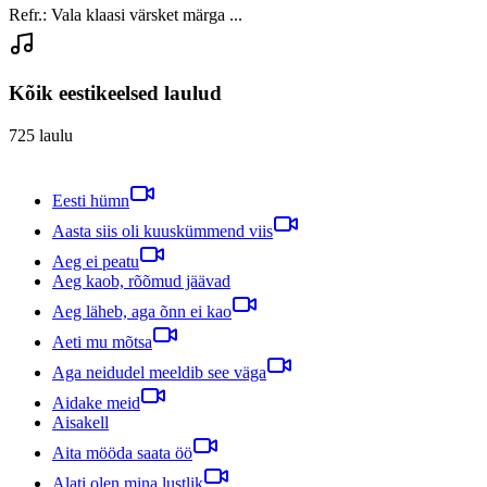
Refr.: Vala klaasi värsket märga ...
Kõik eestikeelsed laulud
725
laulu
Eesti hümn
Aasta siis oli kuuskümmend viis
Aeg ei peatu
Aeg kaob, rõõmud jäävad
Aeg läheb, aga õnn ei kao
Aeti mu mõtsa
Aga neidudel meeldib see väga
Aidake meid
Aisakell
Aita mööda saata öö
Alati olen mina lustlik