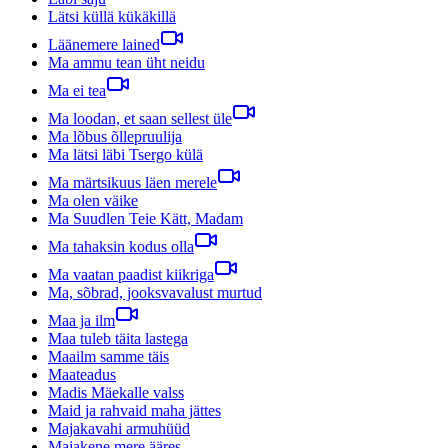
Lätsi küllä kükäkillä
Läänemere lained
Ma ammu tean üht neidu
Ma ei tea
Ma loodan, et saan sellest üle
Ma lõbus õllepruulija
Ma lätsi läbi Tsergo külä
Ma märtsikuus läen merele
Ma olen väike
Ma Suudlen Teie Kätt, Madam
Ma tahaksin kodus olla
Ma vaatan paadist kiikriga
Ma, sõbrad, jooksvavalust murtud
Maa ja ilm
Maa tuleb täita lastega
Maailm samme täis
Maateadus
Madis Mäekalle valss
Maid ja rahvaid maha jättes
Majakavahi armuhüüd
Majakene mere ääres