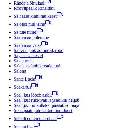
Rändaja õhtulaul
Röövlipealik Rinaldini
Sa haara kinni mu käest
Sa oled mul teine
Sa tule nüüd
Saaremaa põlemine
Saaremaa valss
Sahvris jooksid hiired, rotid
Saja aasta kestel
Sajab mehi
Salaja saabub kevade tuul
Salong
Santa Lucia
Seakarjus
Seal, kus lõpeb asfalt
Seal, kus rukkiväli lagendikul heljub
Sealt ju, mu kullake, paistab su maja
Seda paati pole tehtud linnuluust
See oli ennemuistsel aal
See on hea