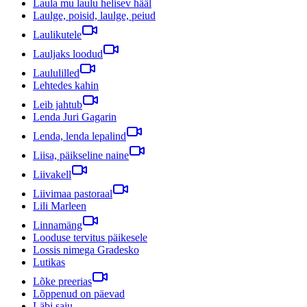
Laula mu laulu helisev hääl
Laulge, poisid, laulge, peiud
Laulikutele
Lauljaks loodud
Laululilled
Lehtedes kahin
Leib jahtub
Lenda Juri Gagarin
Lenda, lenda lepalind
Liisa, päikseline naine
Liivakell
Liivimaa pastoraal
Lili Marleen
Linnamäng
Looduse tervitus päikesele
Lossis nimega Gradesko
Lutikas
Lõke preerias
Lõppenud on päevad
Läbi saju