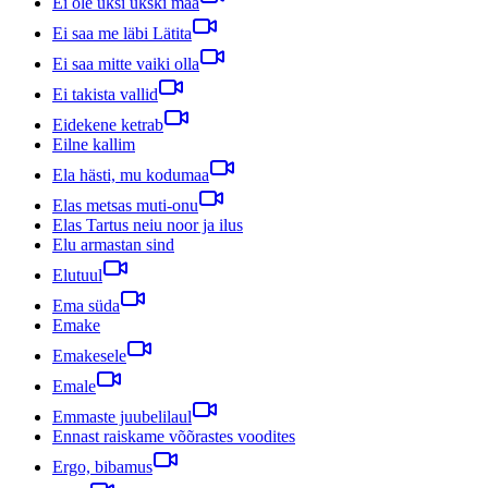
Ei ole üksi ükski maa
Ei saa me läbi Lätita
Ei saa mitte vaiki olla
Ei takista vallid
Eidekene ketrab
Eilne kallim
Ela hästi, mu kodumaa
Elas metsas muti-onu
Elas Tartus neiu noor ja ilus
Elu armastan sind
Elutuul
Ema süda
Emake
Emakesele
Emale
Emmaste juubelilaul
Ennast raiskame võõrastes voodites
Ergo, bibamus