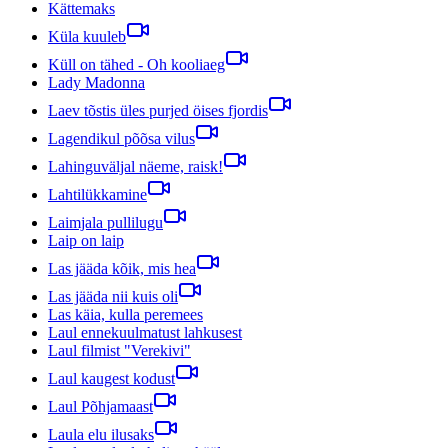
Kättemaks
Küla kuuleb
Küll on tähed - Oh kooliaeg
Lady Madonna
Laev tõstis üles purjed öises fjordis
Lagendikul põõsa vilus
Lahinguväljal näeme, raisk!
Lahtilükkamine
Laimjala pullilugu
Laip on laip
Las jääda kõik, mis hea
Las jääda nii kuis oli
Las käia, kulla peremees
Laul ennekuulmatust lahkusest
Laul filmist "Verekivi"
Laul kaugest kodust
Laul Põhjamaast
Laula elu ilusaks