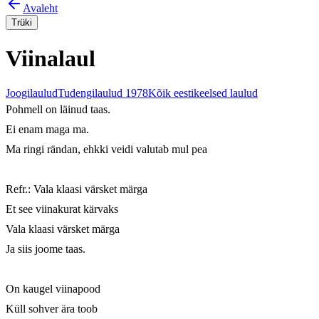
Avaleht
Trüki
Viinalaul
Joogilaulud
Tudengilaulud 1978
Kõik eestikeelsed laulud
Pohmell on läinud taas.

Ei enam maga ma.

Ma ringi rändan, ehkki veidi valutab mul pea

Refr.: Vala klaasi värsket märga

Et see viinakurat kärvaks

Vala klaasi värsket märga

Ja siis joome taas.

On kaugel viinapood

Küll sohver ära toob
