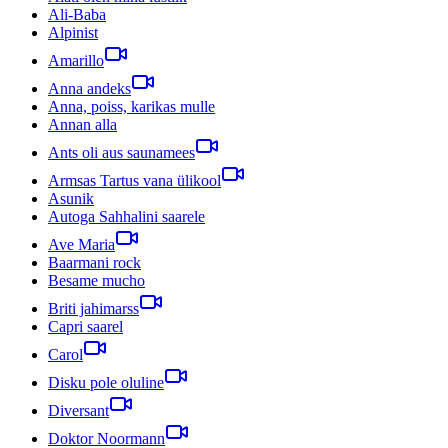
Ali-Baba
Alpinist
Amarillo
Anna andeks
Anna, poiss, karikas mulle
Annan alla
Ants oli aus saunamees
Armsas Tartus vana ülikool
Asunik
Autoga Sahhalini saarele
Ave Maria
Baarmani rock
Besame mucho
Briti jahimarss
Capri saarel
Carol
Disku pole oluline
Diversant
Doktor Noormann