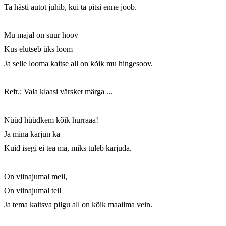
Ta hästi autot juhib, kui ta pitsi enne joob.

Mu majal on suur hoov

Kus elutseb üks loom

Ja selle looma kaitse all on kõik mu hingesoov.

Refr.: Vala klaasi värsket märga ...

Nüüd hüüdkem kõik hurraaa!

Ja mina karjun ka

Kuid isegi ei tea ma, miks tuleb karjuda.

On viinajumal meil,

On viinajumal teil

Ja tema kaitsva pilgu all on kõik maailma vein.
