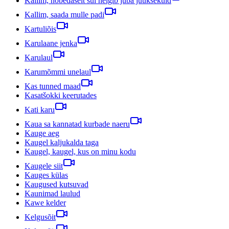
Kallim, hõbedaselt sul helgib juba juuksekuld
Kallim, saada mulle padi
Kartuliõis
Karulaane jenka
Karulaul
Karumõmmi unelaul
Kas tunned maad
Kasatšokki keerutades
Kati karu
Kaua sa kannatad kurbade naeru
Kauge aeg
Kaugel kaljukalda taga
Kaugel, kaugel, kus on minu kodu
Kaugele siit
Kauges külas
Kaugused kutsuvad
Kaunimad laulud
Kawe kelder
Kelgusõit