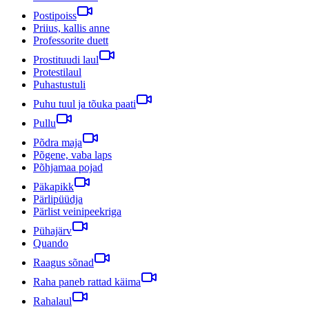
Postipoiss
Priius, kallis anne
Professorite duett
Prostituudi laul
Protestilaul
Puhastustuli
Puhu tuul ja tõuka paati
Pullu
Põdra maja
Põgene, vaba laps
Põhjamaa pojad
Päkapikk
Pärlipüüdja
Pärlist veinipeekriga
Pühajärv
Quando
Raagus sõnad
Raha paneb rattad käima
Rahalaul