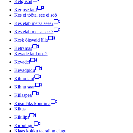
Kelgusõit
Kerjuse laul
Kes ei tööta, see ei söö
Kes elab metsa sees?
Kes elab metsa sees?
Kesk õitsvaid lilla
Ketramas
Kevade laul no. 2
Kevadel
Kevadpidu
Kihnu laul
Kihnu saar
Kiilaspea
Kiisu läks kõndima
Kiitus
Kikilips
Kirbulugu
Klaas kokku taaralinn elagu