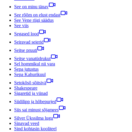
See on minu tänav
See rõõm on elust endast
See Vene riigi säädus
See viis
Segased lood
Seiravad seierid
Seitse pruuti
Seitse vanatüdrukut
Sel hommikul nii vara
Sepa jutustus
Sepa Kahurikuul
Setokõsõ sõitsivä
Shakespeare
Sigaretid ja viinad
Siidilipp ja hõbepurjed
Siis sai minust sõjamees
Silver Ükssilma lugu
Sinavad veed
Sind kohtasin kooliteel