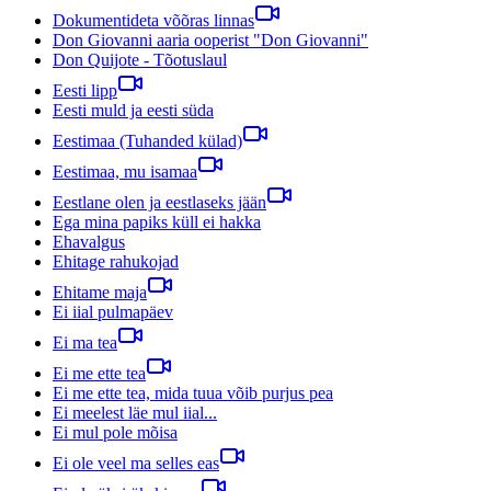
Dokumentideta võõras linnas
Don Giovanni aaria ooperist "Don Giovanni"
Don Quijote - Tõotuslaul
Eesti lipp
Eesti muld ja eesti süda
Eestimaa (Tuhanded külad)
Eestimaa, mu isamaa
Eestlane olen ja eestlaseks jään
Ega mina papiks küll ei hakka
Ehavalgus
Ehitage rahukojad
Ehitame maja
Ei iial pulmapäev
Ei ma tea
Ei me ette tea
Ei me ette tea, mida tuua võib purjus pea
Ei meelest läe mul iial...
Ei mul pole mõisa
Ei ole veel ma selles eas