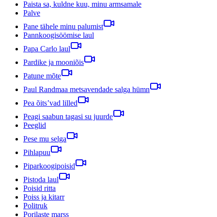
Paista sa, kuldne kuu, minu armsamale
Palve
Pane tähele minu palumist
Pannkoogisöömise laul
Papa Carlo laul
Pardike ja mooniõis
Patune mõte
Paul Randmaa metsavendade salga hümn
Pea õits’vad lilled
Peagi saabun tagasi su juurde
Peeglid
Pese mu selga
Pihlapuu
Piparkoogipoisid
Pistoda laul
Poisid ritta
Poiss ja kitarr
Politruk
Porilaste marss