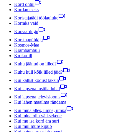
Kord õhtul
Kordamiseks
Koristajatädi töölauluke
Korraks vaid
Korsaarilugu
Korstnapühkija
Kosmos-Maa
Krambambuli
Krokodill
Kuhu jäänud on lilled?
Kuhu küll kõik lilled jäid?
Kui kallist kodust läksin
Kui lapsena lustilla luhal
Kui lapsena televisioonis
Kui lähen maailma rändama
Kui mina alles, umpa, umpa
Kui mina olin väiksekene
Kui mu isa kord ära suri
Kui mul mure kipub
Kui naine armastab meest