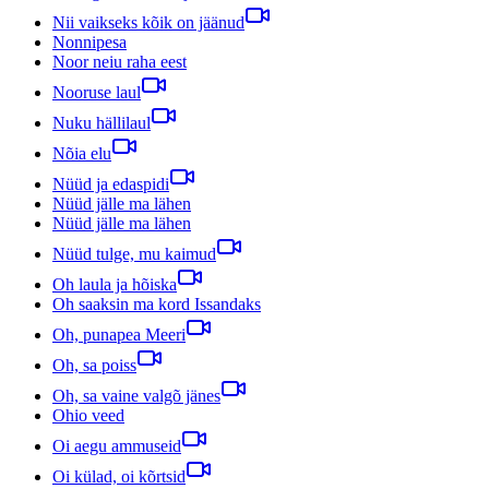
Nii vaikseks kõik on jäänud
Nonnipesa
Noor neiu raha eest
Nooruse laul
Nuku hällilaul
Nõia elu
Nüüd ja edaspidi
Nüüd jälle ma lähen
Nüüd jälle ma lähen
Nüüd tulge, mu kaimud
Oh laula ja hõiska
Oh saaksin ma kord Issandaks
Oh, punapea Meeri
Oh, sa poiss
Oh, sa vaine valgõ jänes
Ohio veed
Oi aegu ammuseid
Oi külad, oi kõrtsid