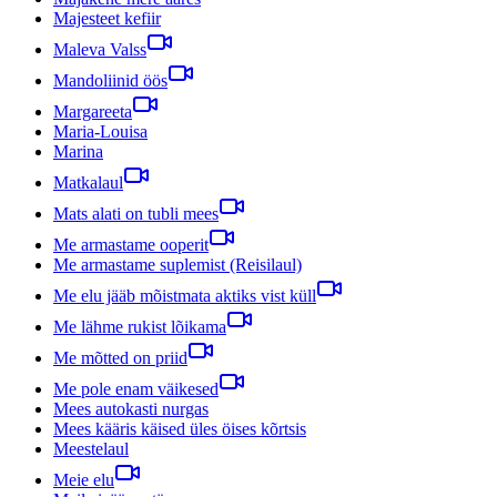
Majesteet kefiir
Maleva Valss
Mandoliinid öös
Margareeta
Maria-Louisa
Marina
Matkalaul
Mats alati on tubli mees
Me armastame ooperit
Me armastame suplemist (Reisilaul)
Me elu jääb mõistmata aktiks vist küll
Me lähme rukist lõikama
Me mõtted on priid
Me pole enam väikesed
Mees autokasti nurgas
Mees kääris käised üles öises kõrtsis
Meestelaul
Meie elu