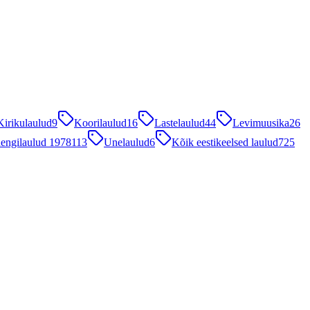
Kirikulaulud
9
Koorilaulud
16
Lastelaulud
44
Levimuusika
26
engilaulud 1978
113
Unelaulud
6
Kõik eestikeelsed laulud
725