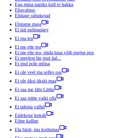
Ega mina papiks küll ei hakka
Ehavalgus
Ehitage rahukojad
Ehitame maja
Ei iial pulmapäev
Ei ma tea
Ei me ette tea
Ei me ette tea, mida tuua võib purjus pea
Ei meelest läe mul iial...
Ei mul pole mõisa
Ei ole veel ma selles eas
Ei ole üksi ükski maa
Ei saa me läbi Lätita
Ei saa mitte vaiki olla
Ei takista vallid
Eidekene ketrab
Eilne kallim
Ela hästi, mu kodumaa