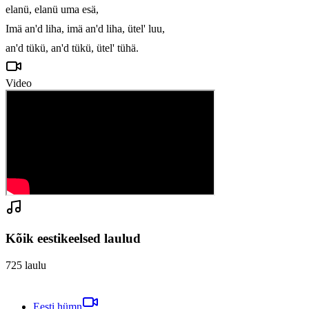
elanü, elanü uma esä,

Imä an'd liha, imä an'd liha, ütel' luu,

an'd tükü, an'd tükü, ütel' tühä.
Video
Kõik eestikeelsed laulud
725
laulu
Eesti hümn