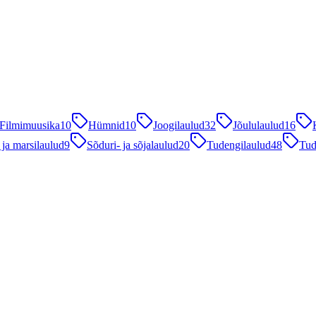
Filmimuusika
10
Hümnid
10
Joogilaulud
32
Jõululaulud
16
 ja marsilaulud
9
Sõduri- ja sõjalaulud
20
Tudengilaulud
48
Tud