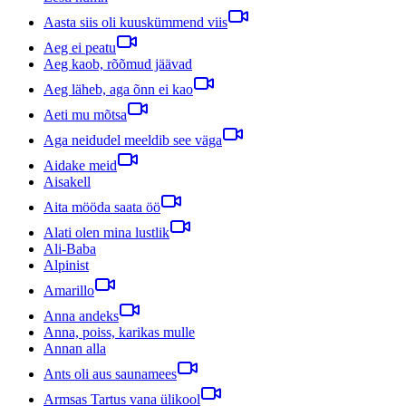
Aasta siis oli kuuskümmend viis
Aeg ei peatu
Aeg kaob, rõõmud jäävad
Aeg läheb, aga õnn ei kao
Aeti mu mõtsa
Aga neidudel meeldib see väga
Aidake meid
Aisakell
Aita mööda saata öö
Alati olen mina lustlik
Ali-Baba
Alpinist
Amarillo
Anna andeks
Anna, poiss, karikas mulle
Annan alla
Ants oli aus saunamees
Armsas Tartus vana ülikool