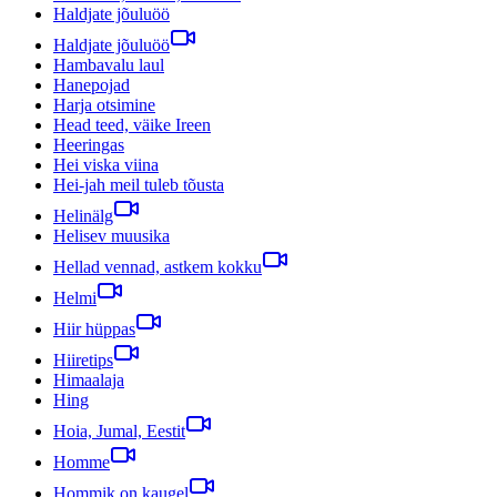
Haldjate jõuluöö
Haldjate jõuluöö
Hambavalu laul
Hanepojad
Harja otsimine
Head teed, väike Ireen
Heeringas
Hei viska viina
Hei-jah meil tuleb tõusta
Helinälg
Helisev muusika
Hellad vennad, astkem kokku
Helmi
Hiir hüppas
Hiiretips
Himaalaja
Hing
Hoia, Jumal, Eestit
Homme
Hommik on kaugel