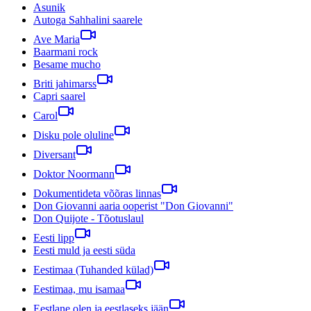
Asunik
Autoga Sahhalini saarele
Ave Maria
Baarmani rock
Besame mucho
Briti jahimarss
Capri saarel
Carol
Disku pole oluline
Diversant
Doktor Noormann
Dokumentideta võõras linnas
Don Giovanni aaria ooperist "Don Giovanni"
Don Quijote - Tõotuslaul
Eesti lipp
Eesti muld ja eesti süda
Eestimaa (Tuhanded külad)
Eestimaa, mu isamaa
Eestlane olen ja eestlaseks jään