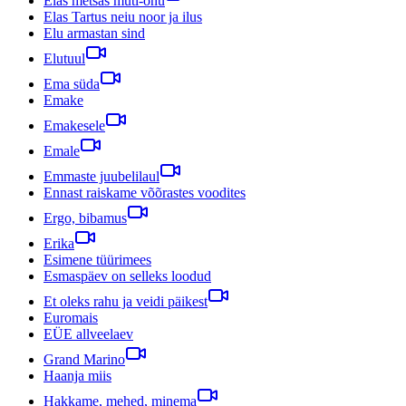
Elas metsas muti-onu
Elas Tartus neiu noor ja ilus
Elu armastan sind
Elutuul
Ema süda
Emake
Emakesele
Emale
Emmaste juubelilaul
Ennast raiskame võõrastes voodites
Ergo, bibamus
Erika
Esimene tüürimees
Esmaspäev on selleks loodud
Et oleks rahu ja veidi päikest
Euromais
EÜE allveelaev
Grand Marino
Haanja miis
Hakkame, mehed, minema