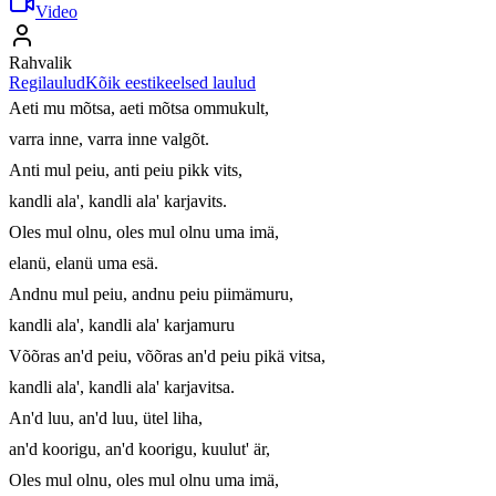
Video
Rahvalik
Regilaulud
Kõik eestikeelsed laulud
Aeti mu mõtsa, aeti mõtsa ommukult,

varra inne, varra inne valgõt.

Anti mul peiu, anti peiu pikk vits,

kandli ala', kandli ala' karjavits.

Oles mul olnu, oles mul olnu uma imä,

elanü, elanü uma esä.

Andnu mul peiu, andnu peiu piimämuru,

kandli ala', kandli ala' karjamuru

Võõras an'd peiu, võõras an'd peiu pikä vitsa,

kandli ala', kandli ala' karjavitsa.

An'd luu, an'd luu, ütel liha,

an'd koorigu, an'd koorigu, kuulut' är,

Oles mul olnu, oles mul olnu uma imä,
