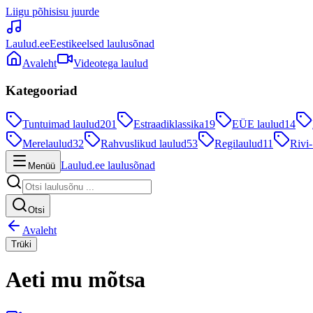
Liigu põhisisu juurde
Laulud.ee
Eestikeelsed laulusõnad
Avaleht
Videotega laulud
Kategooriad
Tuntuimad laulud
201
Estraadiklassika
19
EÜE laulud
14
Merelaulud
32
Rahvuslikud laulud
53
Regilaulud
11
Rivi-
Laulud.ee laulusõnad
Menüü
Otsi
Avaleht
Trüki
Aeti mu mõtsa