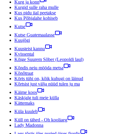
Kurg ja konn
Kurgid sulle raha mulle
Kus pidu iial peetakse
Kus Põhjalahe kohiseb
Kutse
Kutse Guatemaalasse
Kuujõgi
Kuusteist kannu
Kvissental
Kõige Suurem Sõber (Leopoldi laul)
Kõndis neiu mööda metsa
Kõnõtraat
Kõrts tühi on, kõik kuhugi on läinud
Kõrtsist just välja nüüd tulen ju ma
Käime koos
Käskjalg tuli meie külla
Kättemaks
Küla kuuleb
Küll on tähed - Oh kooliaeg
Lady Madonna
Laev tõstis üles purjed öises fjordis