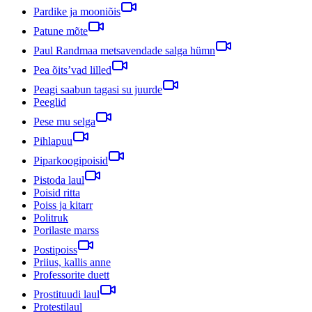
Pardike ja mooniõis
Patune mõte
Paul Randmaa metsavendade salga hümn
Pea õits’vad lilled
Peagi saabun tagasi su juurde
Peeglid
Pese mu selga
Pihlapuu
Piparkoogipoisid
Pistoda laul
Poisid ritta
Poiss ja kitarr
Politruk
Porilaste marss
Postipoiss
Priius, kallis anne
Professorite duett
Prostituudi laul
Protestilaul