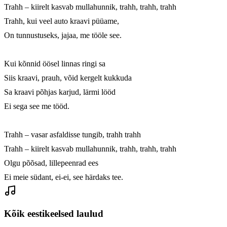
Trahh – kiirelt kasvab mullahunnik, trahh, trahh, trahh

Trahh, kui veel auto kraavi püüame,

On tunnustuseks, jajaa, me tööle see.

Kui kõnnid öösel linnas ringi sa

Siis kraavi, prauh, võid kergelt kukkuda

Sa kraavi põhjas karjud, lärmi lööd

Ei sega see me tööd.

Trahh – vasar asfaldisse tungib, trahh trahh

Trahh – kiirelt kasvab mullahunnik, trahh, trahh, trahh

Olgu põõsad, lillepeenrad ees

Ei meie südant, ei-ei, see härdaks tee.
Kõik eestikeelsed laulud