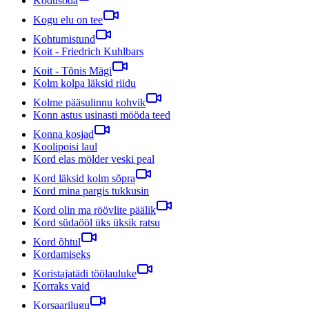
Kodusõda
Kogu elu on tee
Kohtumistund
Koit - Friedrich Kuhlbars
Koit - Tõnis Mägi
Kolm kolpa läksid riidu
Kolme pääsulinnu kohvik
Konn astus usinasti mööda teed
Konna kosjad
Koolipoisi laul
Kord elas mölder veski peal
Kord läksid kolm sõpra
Kord mina pargis tukkusin
Kord olin ma röövlite päälik
Kord südaööl üks üksik ratsu
Kord õhtul
Kordamiseks
Koristajatädi töölauluke
Korraks vaid
Korsaarilugu