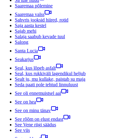
Sa tule nüüd
Saaremaa põlemine
Saaremaa valss
Sahvris jooksid hiired, rotid
Saja aasta kestel
Sajab mehi
Salaja saabub kevade tuul
Salong
Santa Lucia
Seakarjus
Seal, kus lõpeb asfalt
Seal, kus rukkiväli lagendikul heljub
Sealt ju, mu kullake, paistab su maja
Seda paati pole tehtud linnuluust
See oli ennemuistsel aal
See on hea
See on minu tänav
See rõõm on elust endast
See Vene riigi säädus
See viis