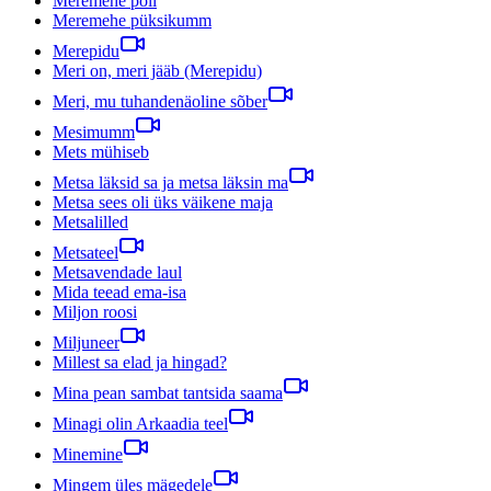
Meremehe põli
Meremehe püksikumm
Merepidu
Meri on, meri jääb (Merepidu)
Meri, mu tuhandenäoline sõber
Mesimumm
Mets mühiseb
Metsa läksid sa ja metsa läksin ma
Metsa sees oli üks väikene maja
Metsalilled
Metsateel
Metsavendade laul
Mida teead ema-isa
Miljon roosi
Miljuneer
Millest sa elad ja hingad?
Mina pean sambat tantsida saama
Minagi olin Arkaadia teel
Minemine
Mingem üles mägedele