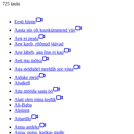
725
laulu
Eesti hümn
Aasta siis oli kuuskümmend viis
Aeg ei peatu
Aeg kaob, rõõmud jäävad
Aeg läheb, aga õnn ei kao
Aeti mu mõtsa
Aga neidudel meeldib see väga
Aidake meid
Aisakell
Aita mööda saata öö
Alati olen mina lustlik
Ali-Baba
Alpinist
Amarillo
Anna andeks
Anna, poiss, karikas mulle