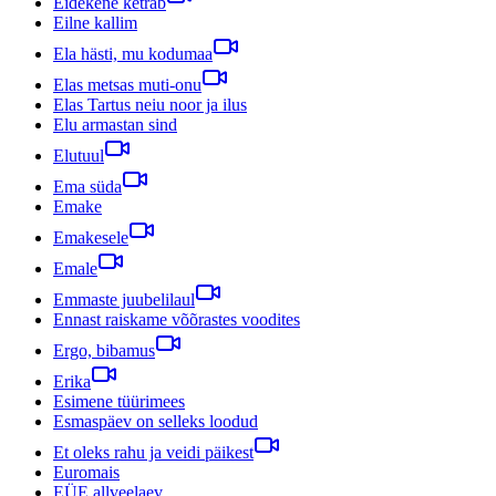
Eidekene ketrab
Eilne kallim
Ela hästi, mu kodumaa
Elas metsas muti-onu
Elas Tartus neiu noor ja ilus
Elu armastan sind
Elutuul
Ema süda
Emake
Emakesele
Emale
Emmaste juubelilaul
Ennast raiskame võõrastes voodites
Ergo, bibamus
Erika
Esimene tüürimees
Esmaspäev on selleks loodud
Et oleks rahu ja veidi päikest
Euromais
EÜE allveelaev