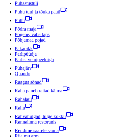
Puhastustuli
Puhu tuul ja tõuka paati
Pullu
Põdra maja
Põgene, vaba laps
Põhjamaa pojad
Päkapikk
Pärlipüüdja
Pärlist veinipeekriga
Pühajärv
Quando
Raagus sõnad
Raha paneb rattad käima
Rahalaul
Rahu
Rahvahulgad, tulge kokku
Rannalinna restoranis
Rendime saarele sauna
Riia mu arm