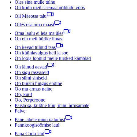
Oles sina mulle tulnu
Oli kodu meil sisemaa põldude vöös
Oll Mäeotsa talu
Olles osa oma maast
Oma laulu ei leia ma üles
On elu meil üürike ilmas
On kevad tulnud taas
On küünlavalgus hell ja soe
On looja loonud meile tursked kämblad
On läinud aastad
On sigu rasvaseid
On silmi siniseid
Oo burshi hiilgus endine
Oo mu armas naine
Oo, kuu!
Oo, Perperoone
Paista sa, kuldne kuu, minu armsamale
Palve
Pane tähele minu palumist
Pannkoogisöömise laul
Papa Carlo laul