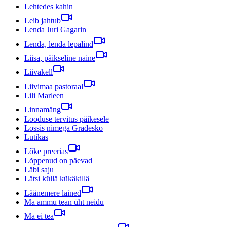
Lehtedes kahin
Leib jahtub
Lenda Juri Gagarin
Lenda, lenda lepalind
Liisa, päikseline naine
Liivakell
Liivimaa pastoraal
Lili Marleen
Linnamäng
Looduse tervitus päikesele
Lossis nimega Gradesko
Lutikas
Lõke preerias
Lõppenud on päevad
Läbi saju
Lätsi küllä kükäkillä
Läänemere lained
Ma ammu tean üht neidu
Ma ei tea