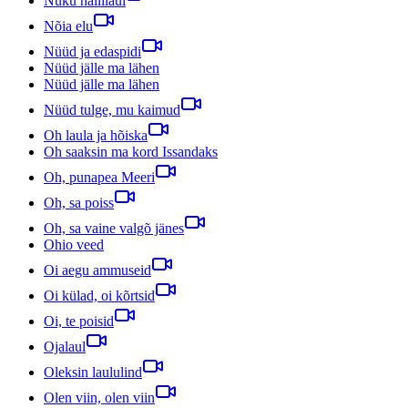
Nuku hällilaul
Nõia elu
Nüüd ja edaspidi
Nüüd jälle ma lähen
Nüüd jälle ma lähen
Nüüd tulge, mu kaimud
Oh laula ja hõiska
Oh saaksin ma kord Issandaks
Oh, punapea Meeri
Oh, sa poiss
Oh, sa vaine valgõ jänes
Ohio veed
Oi aegu ammuseid
Oi külad, oi kõrtsid
Oi, te poisid
Ojalaul
Oleksin laululind
Olen viin, olen viin