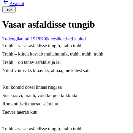
Avaleht
Trüki
Vasar asfaldisse tungib
Tudengilaulud 1978
Kõik eestikeelsed laulud
Trahh – vasar asfaldisse tungib, trahh trahh

Trahh – kiirelt kasvab mullahunnik, trahh, trahh, trahh

Trahh – oli tänav asfaldist ja lai

Nüüd võimsaks kraaviks, ahhaa, me kätest sai.

Kui kõnnid öösel linnas ringi sa

Siis kraavi, prauh, võid kergelt kukkuda

Romantiliselt murrad sääreluu

Taevas naerab kuu.

Trahh – vasar asfaldisse tungib, trahh trahh
