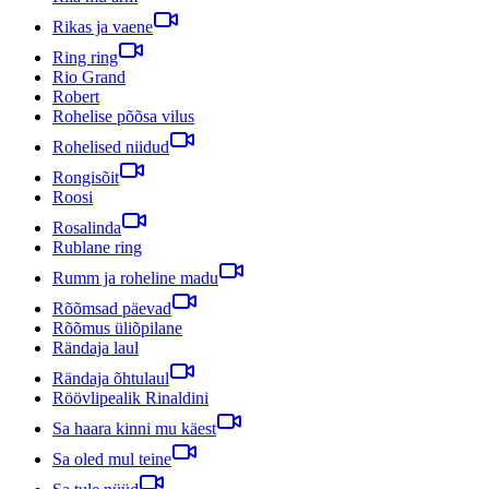
Rikas ja vaene
Ring ring
Rio Grand
Robert
Rohelise põõsa vilus
Rohelised niidud
Rongisõit
Roosi
Rosalinda
Rublane ring
Rumm ja roheline madu
Rõõmsad päevad
Rõõmus üliõpilane
Rändaja laul
Rändaja õhtulaul
Röövlipealik Rinaldini
Sa haara kinni mu käest
Sa oled mul teine