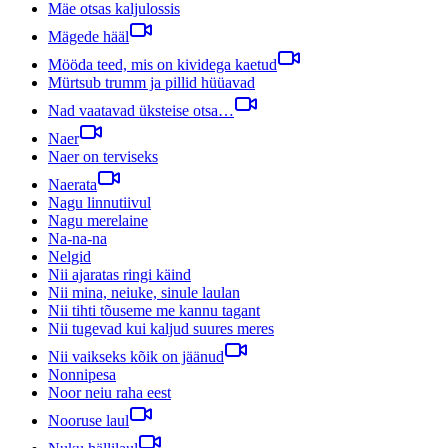
Mäe otsas kaljulossis
Mägede hääl
Mööda teed, mis on kividega kaetud
Mürtsub trumm ja pillid hüüavad
Nad vaatavad üksteise otsa…
Naer
Naer on terviseks
Naerata
Nagu linnutiivul
Nagu merelaine
Na-na-na
Nelgid
Nii ajaratas ringi käind
Nii mina, neiuke, sinule laulan
Nii tihti tõuseme me kannu tagant
Nii tugevad kui kaljud suures meres
Nii vaikseks kõik on jäänud
Nonnipesa
Noor neiu raha eest
Nooruse laul