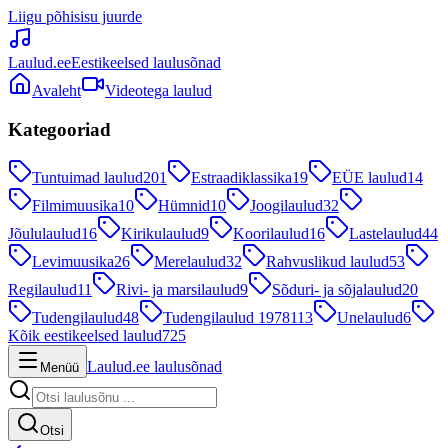
Liigu põhisisu juurde
Laulud.ee
Eestikeelsed laulusõnad
Avaleht
Videotega laulud
Kategooriad
Tuntuimad laulud
201
Estraadiklassika
19
EÜE laulud
14
Filmimuusika
10
Hümnid
10
Joogilaulud
32
Jõululaulud
16
Kirikulaulud
9
Koorilaulud
16
Lastelaulud
44
Levimuusika
26
Merelaulud
32
Rahvuslikud laulud
53
Regilaulud
11
Rivi- ja marsilaulud
9
Sõduri- ja sõjalaulud
20
Tudengilaulud
48
Tudengilaulud 1978
113
Unelaulud
6
Kõik eestikeelsed laulud
725
Laulud.ee laulusõnad
Menüü
Otsi