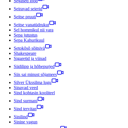
Segased lood
Seiravad seierid
Seitse pruuti
Seitse vanatüdrukut
Sel hommikul nii vara
Sepa jutustus
Sepa Kahurikuul
Setokõsõ sõitsivä
Shakespeare
Sigaretid ja viinad
Siidilipp ja hõbepurjed
Siis sai minust sõjamees
Silver Ükssilma lugu
Sinavad veed
Sind kohtasin kooliteel
Sind surmani
Sind tervitan
Sinilind
Sinine vagun