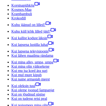
Korstnapühkija
Kosmos-Maa
Krambambuli
Krokodill
Kuhu jäänud on lilled?
Kuhu küll kõik lilled jäid?
Kui kallist kodust läksin
Kui lapsena lustilla luhal
Kui lapsena televisioonis
Kui lähen maailma rändama
Kui mina alles, umpa, umpa
Kui mina olin väiksekene
Kui mu isa kord ära suri
Kui mul mure kipub
Kui naine armastab meest
Kui oleksin tuul
Kui oleme joonud šampanjat
Kui on jõudnud sügise
Kui on tudeng reisi peal
Kui poissmees mina olin