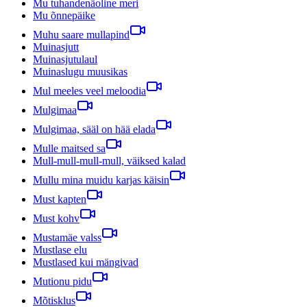
Mu tuhandenäoline meri
Mu õnnepäike
Muhu saare mullapind
Muinasjutt
Muinasjutulaul
Muinaslugu muusikas
Mul meeles veel meloodia
Mulgimaa
Mulgimaa, sääl on hää elada
Mulle maitsed sa
Mull-mull-mull-mull, väiksed kalad
Mullu mina muidu karjas käisin
Must kapten
Must kohv
Mustamäe valss
Mustlase elu
Mustlased kui mängivad
Mutionu pidu
Mõtisklus