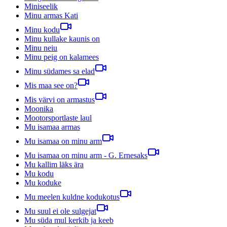
Miniseelik
Minu armas Kati
Minu kodu
Minu kullake kaunis on
Minu neiu
Minu peig on kalamees
Minu südames sa elad
Mis maa see on?
Mis värvi on armastus
Moonika
Mootorsportlaste laul
Mu isamaa armas
Mu isamaa on minu arm
Mu isamaa on minu arm - G. Ernesaks
Mu kallim läks ära
Mu kodu
Mu koduke
Mu meelen kuldne kodukotus
Mu suul ei ole sulgejat
Mu süda mul kerkib ja keeb