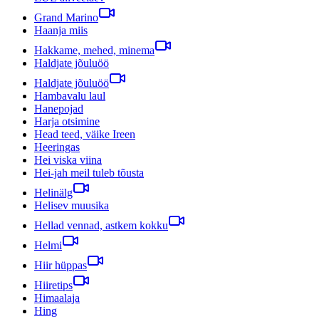
Grand Marino
Haanja miis
Hakkame, mehed, minema
Haldjate jõuluöö
Haldjate jõuluöö
Hambavalu laul
Hanepojad
Harja otsimine
Head teed, väike Ireen
Heeringas
Hei viska viina
Hei-jah meil tuleb tõusta
Helinälg
Helisev muusika
Hellad vennad, astkem kokku
Helmi
Hiir hüppas
Hiiretips
Himaalaja
Hing