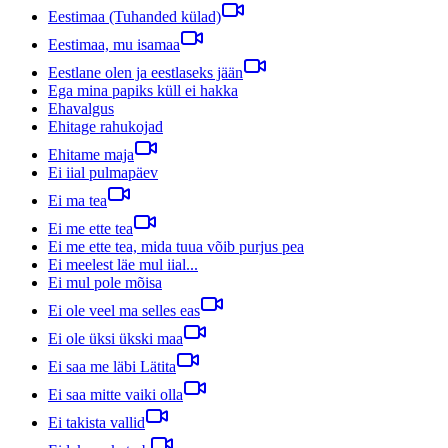
Eestimaa (Tuhanded külad)
Eestimaa, mu isamaa
Eestlane olen ja eestlaseks jään
Ega mina papiks küll ei hakka
Ehavalgus
Ehitage rahukojad
Ehitame maja
Ei iial pulmapäev
Ei ma tea
Ei me ette tea
Ei me ette tea, mida tuua võib purjus pea
Ei meelest läe mul iial...
Ei mul pole mõisa
Ei ole veel ma selles eas
Ei ole üksi ükski maa
Ei saa me läbi Lätita
Ei saa mitte vaiki olla
Ei takista vallid