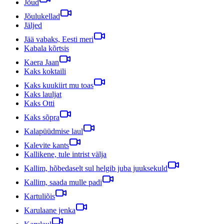
Jõud
Jõulukellad
Jäljed
Jää vabaks, Eesti meri
Kabala kõrtsis
Kaera Jaan
Kaks koktaili
Kaks kuukiirt mu toas
Kaks lauljat
Kaks Otti
Kaks sõpra
Kalapüüdmise laul
Kalevite kants
Kallikene, tule intrist välja
Kallim, hõbedaselt sul helgib juba juuksekuld
Kallim, saada mulle padi
Kartuliõis
Karulaane jenka