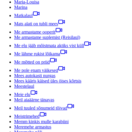
Maria-Louisa
Marina
Matkalaul
Mats alati on tubli mees
Me armastame ooperit
Me armastame suplemist (Reisilaul)
Me elu jääb mõistmata aktiks vist küll
Me lähme rukist lõikama
Me mõtted on priid
Me pole enam väikesed
Mees autokasti nurgas
Mees kääris käised üles öises kõrtsis
Meestelaul
Meie elu
Meil aiaäärne tänavas
Meil tuuled sõnumeid tõivad
Meistrimehed
Memm kinkis mulle karabiini
Meremehe armastus