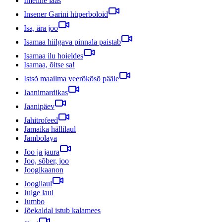
Imeline laas
Insener Garini hüperboloid
Isa, ära joo
Isamaa hiilgava pinnala paistab
Isamaa ilu hoieldes
Isamaa, õitse sa!
Istsõ maailma veerõkõsõ pääle
Jaanimardikas
Jaanipäev
Jahitrofeed
Jamaika hällilaul
Jambolaya
Joo ja jaura
Joo, sõber, joo
Joogikaanon
Joogilaul
Julge laul
Jumbo
Jõekaldal istub kalamees