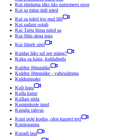
Kui rändama läks üks naisemees noor
Kui sa minu tädi näed
Kui sa tuled too mul lilli
Kui sadam ootab
Kui Tartu linna tuled sa
Kui õhtu akna taga
Kui õitseb sirel
Kuidas läks sul see mäng?
Kuku sa kägu, kuldalindu
Kuldne õhtupäike
Kuldne õhtupäike - vahesalmiga
Kuldrannake
Kuli lugu
Kulla kutse
Kullast süda
Kummituste tund
Kungla rahvas
Kuni pole kodus, olen kaugel teel
Kuninganna
Kuradi laul