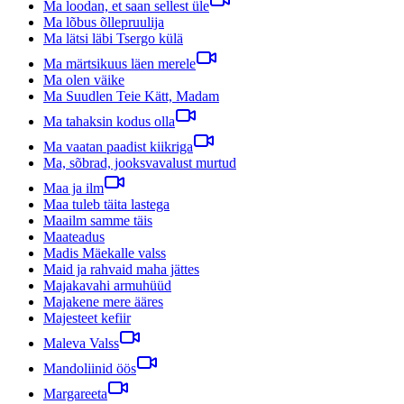
Ma loodan, et saan sellest üle
Ma lõbus õllepruulija
Ma lätsi läbi Tsergo külä
Ma märtsikuus läen merele
Ma olen väike
Ma Suudlen Teie Kätt, Madam
Ma tahaksin kodus olla
Ma vaatan paadist kiikriga
Ma, sõbrad, jooksvavalust murtud
Maa ja ilm
Maa tuleb täita lastega
Maailm samme täis
Maateadus
Madis Mäekalle valss
Maid ja rahvaid maha jättes
Majakavahi armuhüüd
Majakene mere ääres
Majesteet kefiir
Maleva Valss
Mandoliinid öös
Margareeta