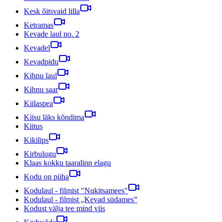
Kesk õitsvaid lilla
Ketramas
Kevade laul no. 2
Kevadel
Kevadpidu
Kihnu laul
Kihnu saar
Kiilaspea
Kiisu läks kõndima
Kiitus
Kikilips
Kirbulugu
Klaas kokku taaralinn elagu
Kodu on püha
Kodulaul - filmist "Nukitsamees"
Kodulaul - filmist „Kevad südames”
Kodust välja tee mind viis