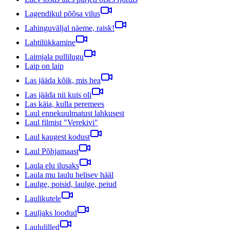
Lagendikul põõsa vilus
Lahinguväljal näeme, raisk!
Lahtilükkamine
Laimjala pullilugu
Laip on laip
Las jääda kõik, mis hea
Las jääda nii kuis oli
Las käia, kulla peremees
Laul ennekuulmatust lahkusest
Laul filmist "Verekivi"
Laul kaugest kodust
Laul Põhjamaast
Laula elu ilusaks
Laula mu laulu helisev hääl
Laulge, poisid, laulge, peiud
Laulikutele
Lauljaks loodud
Laululilled