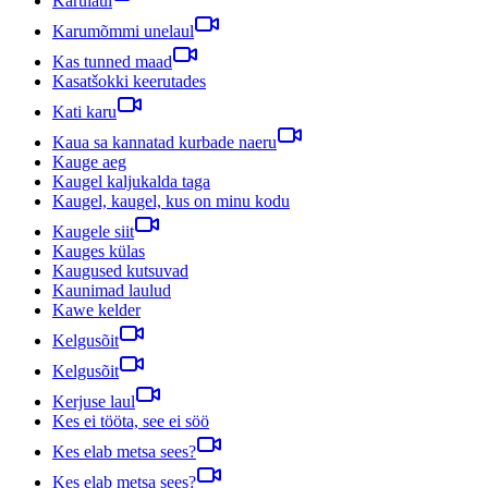
Karulaul
Karumõmmi unelaul
Kas tunned maad
Kasatšokki keerutades
Kati karu
Kaua sa kannatad kurbade naeru
Kauge aeg
Kaugel kaljukalda taga
Kaugel, kaugel, kus on minu kodu
Kaugele siit
Kauges külas
Kaugused kutsuvad
Kaunimad laulud
Kawe kelder
Kelgusõit
Kelgusõit
Kerjuse laul
Kes ei tööta, see ei söö
Kes elab metsa sees?
Kes elab metsa sees?