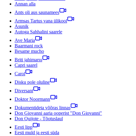
Annan alla
Ants oli aus saunamees
Armsas Tartus vana ülikool
Asunik
Autoga Sahhalini saarele
Ave Maria
Baarmani rock
Besame mucho
Briti jahimarss
Capri saarel
Carol
Disku pole oluline
Diversant
Doktor Noormann
Dokumentideta võõras linnas
Don Giovanni aaria ooperist "Don Giovanni"
Don Quijote - Tõotuslaul
Eesti lipp
Eesti muld ja eesti süda