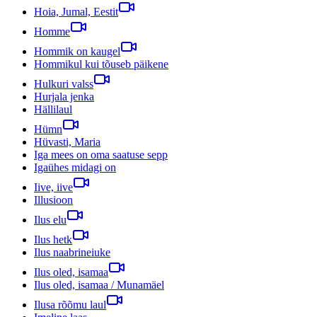
Hoia, Jumal, Eestit
Homme
Hommik on kaugel
Hommikul kui tõuseb päikene
Hulkuri valss
Hurjala jenka
Hällilaul
Hümn
Hüvasti, Maria
Iga mees on oma saatuse sepp
Igaühes midagi on
Iive, iive
Illusioon
Ilus elu
Ilus hetk
Ilus naabrineiuke
Ilus oled, isamaa
Ilus oled, isamaa / Munamäel
Ilusa rõõmu laul