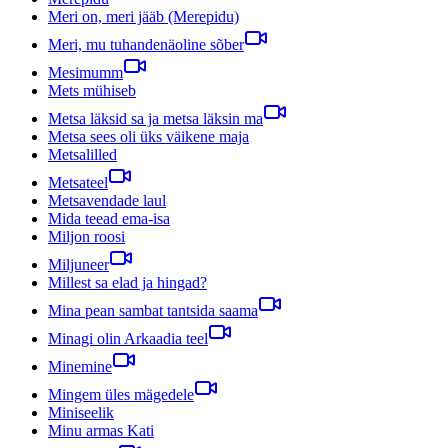
Meri on, meri jääb (Merepidu)
Meri, mu tuhandenäoline sõber
Mesimumm
Mets mühiseb
Metsa läksid sa ja metsa läksin ma
Metsa sees oli üks väikene maja
Metsalilled
Metsateel
Metsavendade laul
Mida teead ema-isa
Miljon roosi
Miljuneer
Millest sa elad ja hingad?
Mina pean sambat tantsida saama
Minagi olin Arkaadia teel
Minemine
Mingem üles mägedele
Miniseelik
Minu armas Kati