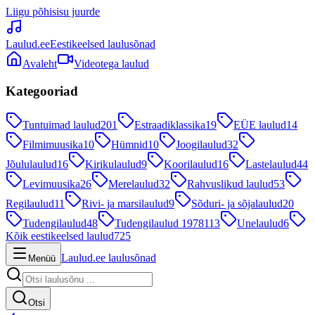
Liigu põhisisu juurde
Laulud.ee
Eestikeelsed laulusõnad
Avaleht
Videotega laulud
Kategooriad
Tuntuimad laulud
201
Estraadiklassika
19
EÜE laulud
14
Filmimuusika
10
Hümnid
10
Joogilaulud
32
Jõululaulud
16
Kirikulaulud
9
Koorilaulud
16
Lastelaulud
44
Levimuusika
26
Merelaulud
32
Rahvuslikud laulud
53
Regilaulud
11
Rivi- ja marsilaulud
9
Sõduri- ja sõjalaulud
20
Tudengilaulud
48
Tudengilaulud 1978
113
Unelaulud
6
Kõik eestikeelsed laulud
725
Laulud.ee laulusõnad
Menüü
Otsi