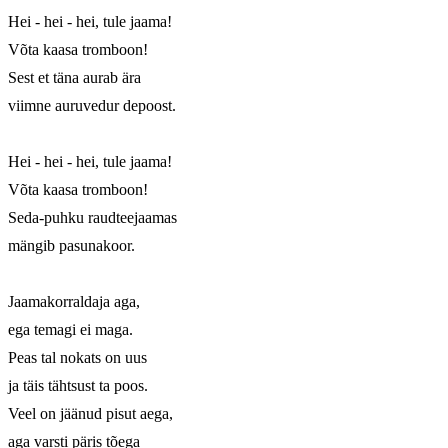
Hei - hei - hei, tule jaama!

Võta kaasa tromboon!

Sest et täna aurab ära

viimne auruvedur depoost.

Hei - hei - hei, tule jaama!

Võta kaasa tromboon!

Seda-puhku raudteejaamas

mängib pasunakoor.

Jaamakorraldaja aga,

ega temagi ei maga.

Peas tal nokats on uus

ja täis tähtsust ta poos.

Veel on jäänud pisut aega,

aga varsti päris tõega
