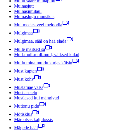
Muhu saare mullapind
Muinasjutt
Muinasjutulaul
Muinaslugu muusikas
Mul meeles veel meloodia
Mulgimaa
Mulgimaa, sääl on hää elada
Mulle maitsed sa
Mull-mull-mull-mull, väiksed kalad
Mullu mina muidu karjas käisin
Must kapten
Must kohv
Mustamäe valss
Mustlase elu
Mustlased kui mängivad
Mutionu pidu
Mõtisklus
Mäe otsas kaljulossis
Mägede hääl