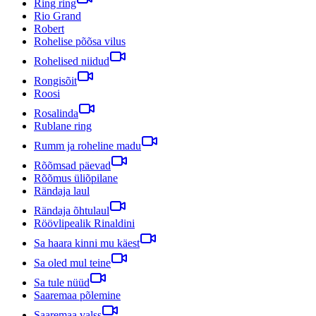
Ring ring
Rio Grand
Robert
Rohelise põõsa vilus
Rohelised niidud
Rongisõit
Roosi
Rosalinda
Rublane ring
Rumm ja roheline madu
Rõõmsad päevad
Rõõmus üliõpilane
Rändaja laul
Rändaja õhtulaul
Röövlipealik Rinaldini
Sa haara kinni mu käest
Sa oled mul teine
Sa tule nüüd
Saaremaa põlemine
Saaremaa valss