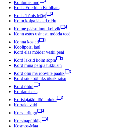
Kohtumistund
Koit - Friedrich Kuhlbars
Koit - Tõnis Mägi
Kolm kolpa läksid riidu
Kolme pääsulinnu kohvik
Konn astus usinasti mööda teed
Konna kosjad
Koolipoisi laul
Kord elas mölder veski peal
Kord läksid kolm sõpra
Kord mina pargis tukkusin
Kord olin ma röövlite päälik
Kord südaööl üks üksik ratsu
Kord õhtul
Kordamiseks
Koristajatädi töölauluke
Korraks vaid
Korsaarilugu
Korstnapühkija
Kosmos-Maa