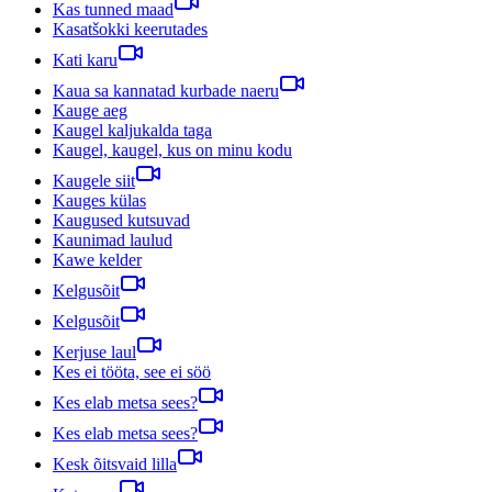
Kas tunned maad
Kasatšokki keerutades
Kati karu
Kaua sa kannatad kurbade naeru
Kauge aeg
Kaugel kaljukalda taga
Kaugel, kaugel, kus on minu kodu
Kaugele siit
Kauges külas
Kaugused kutsuvad
Kaunimad laulud
Kawe kelder
Kelgusõit
Kelgusõit
Kerjuse laul
Kes ei tööta, see ei söö
Kes elab metsa sees?
Kes elab metsa sees?
Kesk õitsvaid lilla