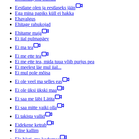
Eestlane olen ja eestlaseks jään
Ega mina papiks küll ei hakka
Ehavalgus
Ehitage rahukojad
Ehitame maja
Ei iial pulmapäev
Ei ma tea
Ei me ette tea
Ei me ette tea, mida tuua võib purjus pea
Ei meelest läe mul iial...
Ei mul pole mõisa
Ei ole veel ma selles eas
Ei ole üksi ükski maa
Ei saa me läbi Lätita
Ei saa mitte vaiki olla
Ei takista vallid
Eidekene ketrab
Eilne kallim