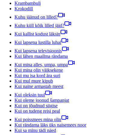
Krambambuli
Krokodill
Kuhu jäänud on lilled?
Kuhu küll kõik lilled jäid?
Kui kallist kodust läksin
Kui lapsena lustilla luhal
Kui lapsena televisioonis
Kui lähen maailma rändama
Kui mina alles, umpa, umpa
Kui mina olin väiksekene
Kui mu isa kord ära suri
Kui mul mure kipub
Kui naine armastab meest
Kui oleksin tuul
Kui oleme joonud šampanjat
Kui on jõudnud sügise
Kui on tudeng reisi peal
Kui poissmees mina olin
Kui rändama läks üks naisemees noor
Kui sa minu tädi näed