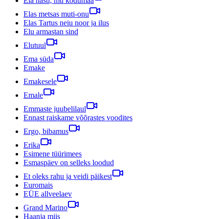
Ela hästi, mu kodumaa
Elas metsas muti-onu
Elas Tartus neiu noor ja ilus
Elu armastan sind
Elutuul
Ema süda
Emake
Emakesele
Emale
Emmaste juubelilaul
Ennast raiskame võõrastes voodites
Ergo, bibamus
Erika
Esimene tüürimees
Esmaspäev on selleks loodud
Et oleks rahu ja veidi päikest
Euromais
EÜE allveelaev
Grand Marino
Haanja miis