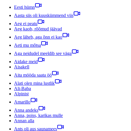
Eesti hümn
Aasta siis oli kuuskümmend viis
Aeg ei peatu
Aeg kaob, rõõmud jäävad
Aeg läheb, aga õnn ei kao
Aeti mu mõtsa
Aga neidudel meeldib see väga
Aidake meid
Aisakell
Aita mööda saata öö
Alati olen mina lustlik
Ali-Baba
Alpinist
Amarillo
Anna andeks
Anna, poiss, karikas mulle
Annan alla
Ants oli aus saunamees