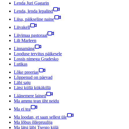
Lenda Juri Gagarin
Lenda, lenda lepalind
Liisa, päikseline naine
Liivakell
Liivimaa pastoraal
Lili Marleen
Linnamäng
Looduse tervitus päikesele
Lossis nimega Gradesko
Lutikas
Lõke preerias
Lõppenud on päevad
Läbi saju
Lätsi küllä kükäkillä
Läänemere lained
Ma ammu tean üht neidu
Ma ei tea
Ma loodan, et saan sellest üle
Ma lõbus õllepruulija
Ma lätsi läbi Tsergo külä