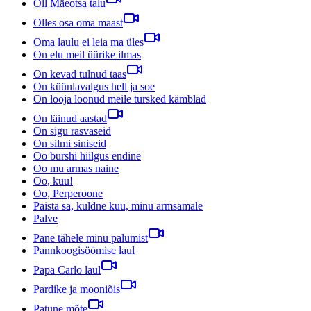
Oll Mäeotsa talu
Olles osa oma maast
Oma laulu ei leia ma üles
On elu meil üürike ilmas
On kevad tulnud taas
On küünlavalgus hell ja soe
On looja loonud meile tursked kämblad
On läinud aastad
On sigu rasvaseid
On silmi siniseid
Oo burshi hiilgus endine
Oo mu armas naine
Oo, kuu!
Oo, Perperoone
Paista sa, kuldne kuu, minu armsamale
Palve
Pane tähele minu palumist
Pannkoogisöömise laul
Papa Carlo laul
Pardike ja mooniõis
Patune mõte