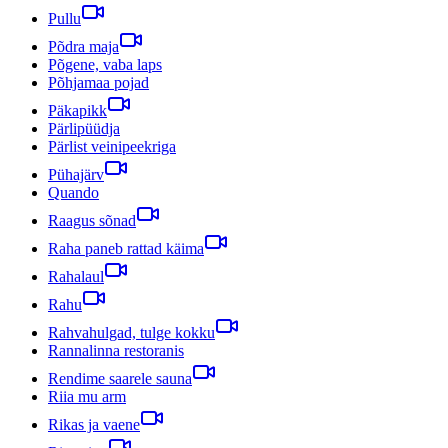
Pullu
Põdra maja
Põgene, vaba laps
Põhjamaa pojad
Päkapikk
Pärlipüüdja
Pärlist veinipeekriga
Pühajärv
Quando
Raagus sõnad
Raha paneb rattad käima
Rahalaul
Rahu
Rahvahulgad, tulge kokku
Rannalinna restoranis
Rendime saarele sauna
Riia mu arm
Rikas ja vaene