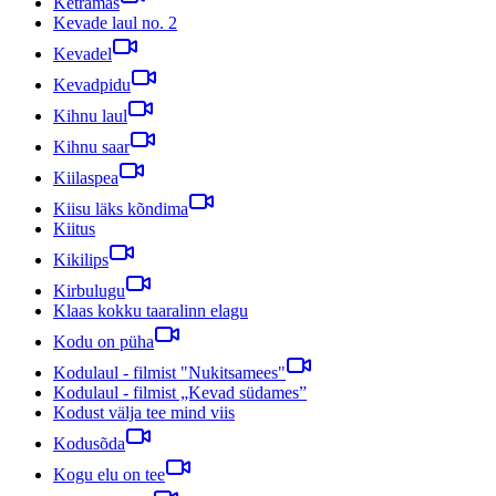
Ketramas
Kevade laul no. 2
Kevadel
Kevadpidu
Kihnu laul
Kihnu saar
Kiilaspea
Kiisu läks kõndima
Kiitus
Kikilips
Kirbulugu
Klaas kokku taaralinn elagu
Kodu on püha
Kodulaul - filmist "Nukitsamees"
Kodulaul - filmist „Kevad südames”
Kodust välja tee mind viis
Kodusõda
Kogu elu on tee