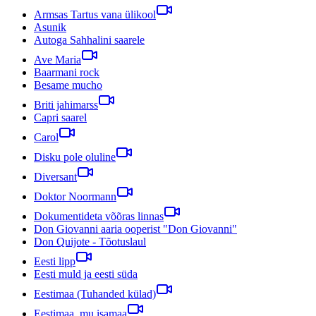
Armsas Tartus vana ülikool
Asunik
Autoga Sahhalini saarele
Ave Maria
Baarmani rock
Besame mucho
Briti jahimarss
Capri saarel
Carol
Disku pole oluline
Diversant
Doktor Noormann
Dokumentideta võõras linnas
Don Giovanni aaria ooperist "Don Giovanni"
Don Quijote - Tõotuslaul
Eesti lipp
Eesti muld ja eesti süda
Eestimaa (Tuhanded külad)
Eestimaa, mu isamaa