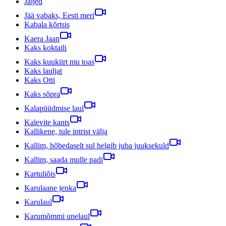
Jäljed
Jää vabaks, Eesti meri
Kabala kõrtsis
Kaera Jaan
Kaks koktaili
Kaks kuukiirt mu toas
Kaks lauljat
Kaks Otti
Kaks sõpra
Kalapüüdmise laul
Kalevite kants
Kallikene, tule intrist välja
Kallim, hõbedaselt sul helgib juba juuksekuld
Kallim, saada mulle padi
Kartuliõis
Karulaane jenka
Karulaul
Karumõmmi unelaul