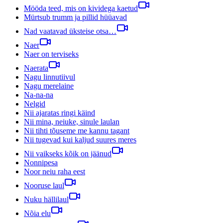
Mööda teed, mis on kividega kaetud
Mürtsub trumm ja pillid hüüavad
Nad vaatavad üksteise otsa…
Naer
Naer on terviseks
Naerata
Nagu linnutiivul
Nagu merelaine
Na-na-na
Nelgid
Nii ajaratas ringi käind
Nii mina, neiuke, sinule laulan
Nii tihti tõuseme me kannu tagant
Nii tugevad kui kaljud suures meres
Nii vaikseks kõik on jäänud
Nonnipesa
Noor neiu raha eest
Nooruse laul
Nuku hällilaul
Nõia elu