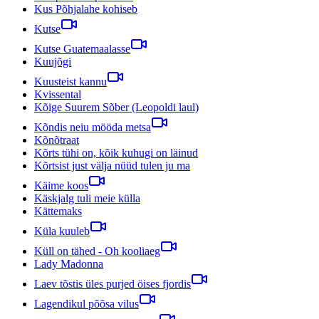
Kus Põhjalahe kohiseb
Kutse
Kutse Guatemaalasse
Kuujõgi
Kuusteist kannu
Kvissental
Kõige Suurem Sõber (Leopoldi laul)
Kõndis neiu mööda metsa
Kõnõtraat
Kõrts tühi on, kõik kuhugi on läinud
Kõrtsist just välja nüüd tulen ju ma
Käime koos
Käskjalg tuli meie külla
Kättemaks
Küla kuuleb
Küll on tähed - Oh kooliaeg
Lady Madonna
Laev tõstis üles purjed öises fjordis
Lagendikul põõsa vilus