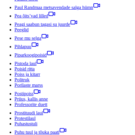
Paul Randmaa metsavendade salga hümn
Pea õits’vad lilled
Peagi saabun tagasi su juurde
Peeglid
Pese mu selga
Pihlapuu
Piparkoogipoisid
Pistoda laul
Poisid ritta
Poiss ja kitarr
Politruk
Porilaste marss
Postipoiss
Priius, kallis anne
Professorite duett
Prostituudi laul
Protestilaul
Puhastustuli
Puhu tuul ja tõuka paati