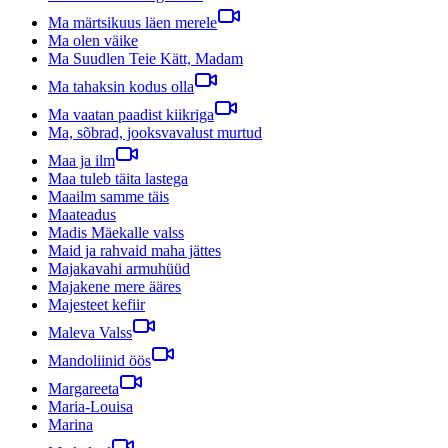
Ma märtsikuus läen merele
Ma olen väike
Ma Suudlen Teie Kätt, Madam
Ma tahaksin kodus olla
Ma vaatan paadist kiikriga
Ma, sõbrad, jooksvavalust murtud
Maa ja ilm
Maa tuleb täita lastega
Maailm samme täis
Maateadus
Madis Mäekalle valss
Maid ja rahvaid maha jättes
Majakavahi armuhüüd
Majakene mere ääres
Majesteet kefiir
Maleva Valss
Mandoliinid öös
Margareeta
Maria-Louisa
Marina