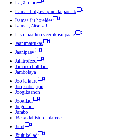
Isa, ära joo
Isamaa hiilgava pinnala paistab
Isamaa ilu hoieldes
Isamaa, õitse sa!
Istsõ maailma veerõkõsõ pääle
Jaanimardikas
Jaanipäev
Jahitrofeed
Jamaika hällilaul
Jambolaya
Joo ja jaura
Joo, sõber, joo
Joogikaanon
Joogilaul
Julge laul
Jumbo
Jõekaldal istub kalamees
Jõud
Jõulukellad