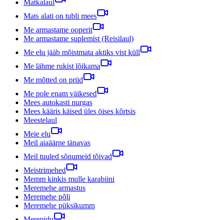
Matkalaul
Mats alati on tubli mees
Me armastame ooperit
Me armastame suplemist (Reisilaul)
Me elu jääb mõistmata aktiks vist küll
Me lähme rukist lõikama
Me mõtted on priid
Me pole enam väikesed
Mees autokasti nurgas
Mees kääris käised üles öises kõrtsis
Meestelaul
Meie elu
Meil aiaäärne tänavas
Meil tuuled sõnumeid tõivad
Meistrimehed
Memm kinkis mulle karabiini
Meremehe armastus
Meremehe põli
Meremehe püksikumm
Merepidu