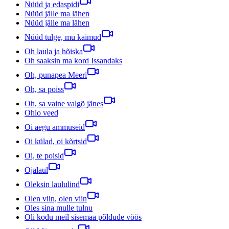
Nüüd ja edaspidi
Nüüd jälle ma lähen
Nüüd jälle ma lähen
Nüüd tulge, mu kaimud
Oh laula ja hõiska
Oh saaksin ma kord Issandaks
Oh, punapea Meeri
Oh, sa poiss
Oh, sa vaine valgõ jänes
Ohio veed
Oi aegu ammuseid
Oi külad, oi kõrtsid
Oi, te poisid
Ojalaul
Oleksin laululind
Olen viin, olen viin
Oles sina mulle tulnu
Oli kodu meil sisemaa põldude vöös