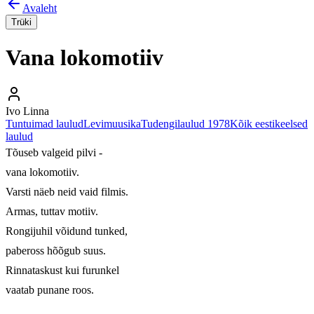
Avaleht
Trüki
Vana lokomotiiv
Ivo Linna
Tuntuimad laulud
Levimuusika
Tudengilaulud 1978
Kõik eestikeelsed
laulud
Tõuseb valgeid pilvi -

vana lokomotiiv.

Varsti näeb neid vaid filmis.

Armas, tuttav motiiv.

Rongijuhil võidund tunked,

pabeross hõõgub suus.

Rinnataskust kui furunkel

vaatab punane roos.
