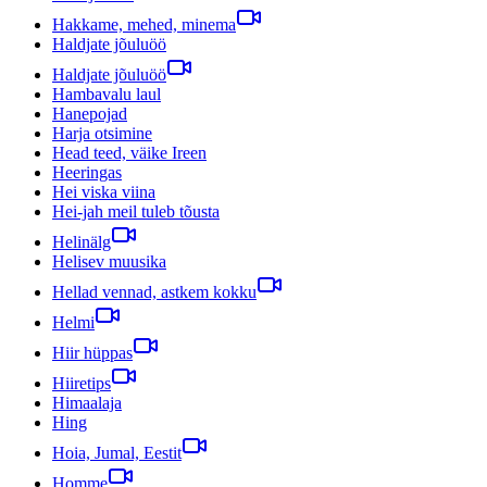
Hakkame, mehed, minema
Haldjate jõuluöö
Haldjate jõuluöö
Hambavalu laul
Hanepojad
Harja otsimine
Head teed, väike Ireen
Heeringas
Hei viska viina
Hei-jah meil tuleb tõusta
Helinälg
Helisev muusika
Hellad vennad, astkem kokku
Helmi
Hiir hüppas
Hiiretips
Himaalaja
Hing
Hoia, Jumal, Eestit
Homme