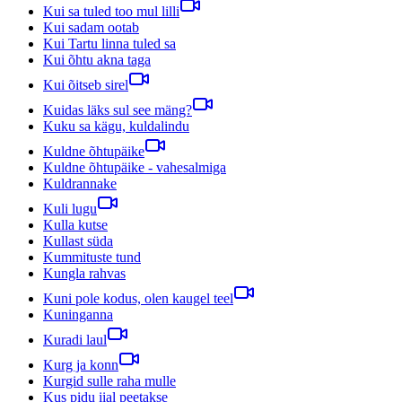
Kui sa tuled too mul lilli
Kui sadam ootab
Kui Tartu linna tuled sa
Kui õhtu akna taga
Kui õitseb sirel
Kuidas läks sul see mäng?
Kuku sa kägu, kuldalindu
Kuldne õhtupäike
Kuldne õhtupäike - vahesalmiga
Kuldrannake
Kuli lugu
Kulla kutse
Kullast süda
Kummituste tund
Kungla rahvas
Kuni pole kodus, olen kaugel teel
Kuninganna
Kuradi laul
Kurg ja konn
Kurgid sulle raha mulle
Kus pidu iial peetakse