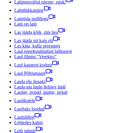
Lahinguväljal näeme, raisk!
Lahtilükkamine
Laimjala pullilugu
Laip on laip
Las jääda kõik, mis hea
Las jääda nii kuis oli
Las käia, kulla peremees
Laul ennekuulmatust lahkusest
Laul filmist "Verekivi"
Laul kaugest kodust
Laul Põhjamaast
Laula elu ilusaks
Laula mu laulu helisev hääl
Laulge, poisid, laulge, peiud
Laulikutele
Lauljaks loodud
Laululilled
Lehtedes kahin
Leib jahtub