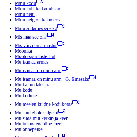
Minu kodu
Minu kullake kaunis on
Minu neiu
Minu peig on kalamees
Minu südames sa elad
Mis maa see on?
Mis värvi on armastus
Moonika
Mootorsportlaste laul
Mu isamaa armas
Mu isamaa on minu arm
Mu isamaa on minu arm - G. Ernesaks
Mu kallim läks ära
Mu kodu
Mu koduke
Mu meelen kuldne kodukotus
Mu suul ei ole sulgejat
Mu süda mul kerkib ja keeb
Mu tuhandenäoline meri
Mu õnnepäike