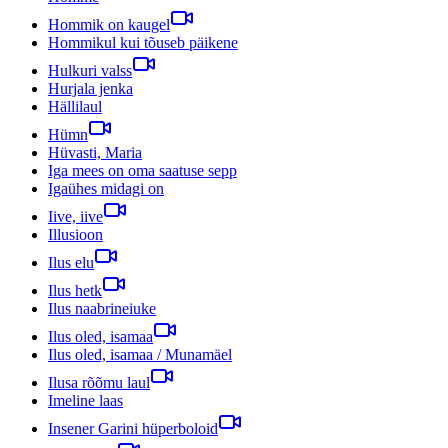
Hommik on kaugel
Hommikul kui tõuseb päikene
Hulkuri valss
Hurjala jenka
Hällilaul
Hümn
Hüvasti, Maria
Iga mees on oma saatuse sepp
Igaühes midagi on
Iive, iive
Illusioon
Ilus elu
Ilus hetk
Ilus naabrineiuke
Ilus oled, isamaa
Ilus oled, isamaa / Munamäel
Ilusa rõõmu laul
Imeline laas
Insener Garini hüperboloid