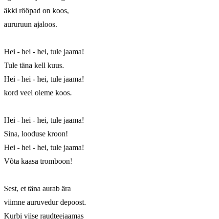
äkki rööpad on koos,

aururuun ajaloos.

Hei - hei - hei, tule jaama!

Tule täna kell kuus.

Hei - hei - hei, tule jaama!

kord veel oleme koos.

Hei - hei - hei, tule jaama!

Sina, looduse kroon!

Hei - hei - hei, tule jaama!

Võta kaasa tromboon!

Sest, et täna aurab ära

viimne auruvedur depoost.

Kurbi viise raudteejaamas
